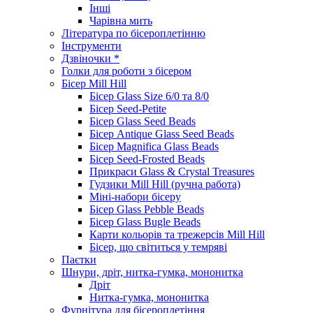
Інші
Чарівна мить
Література по бісероплетінню
Інструменти
Дзвіночки *
Голки для роботи з бісером
Бісер Mill Hill
Бісер Glass Size 6/0 та 8/0
Бісер Seed-Petite
Бісер Glass Seed Beads
Бісер Antique Glass Seed Beads
Бісер Magnifica Glass Beads
Бісер Seed-Frosted Beads
Прикраси Glass & Crystal Treasures
Гудзики Mill Hill (ручна работа)
Міні-набори бісеру
Бісер Glass Pebble Beads
Бісер Glass Bugle Beads
Карти кольорів та трежерсів Mill Hill
Бісер, що світиться у темряві
Паєтки
Шнури, дріт, нитка-гумка, мононитка
Дріт
Нитка-гумка, мононитка
Фурнітура для бісероплетіння