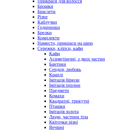
Прикраси для волосся
Брошки
Браслети
Різне
Каблучки
Годинники
Брелки
Комплекти
Намисто, прикраси на шию
Сережки, кліпси, кафи
Кафи
Асиметричні, з двох частин
Бантики
Сердця, любовь
Краплі
Імітація бірюзи
Імітація перлин
Предмети
Комахи
Квадратні, трикутні
Пташки
Імітація золота
Люди, частини тіла
Квіточки різні
Вечірні