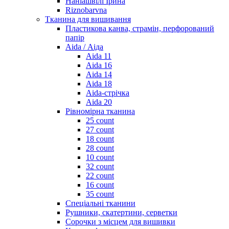
Наніашвілі Ірина
Riznobarvna
Тканина для вишивання
Пластикова канва, страмін, перфорований
папір
Aida / Аіда
Aida 11
Aida 16
Aida 14
Aida 18
Aida-стрічка
Aida 20
Рівномірна тканина
25 count
27 count
18 count
28 count
10 count
32 count
22 count
16 count
35 count
Спеціальні тканини
Рушники, скатертини, серветки
Сорочки з місцем для вишивки