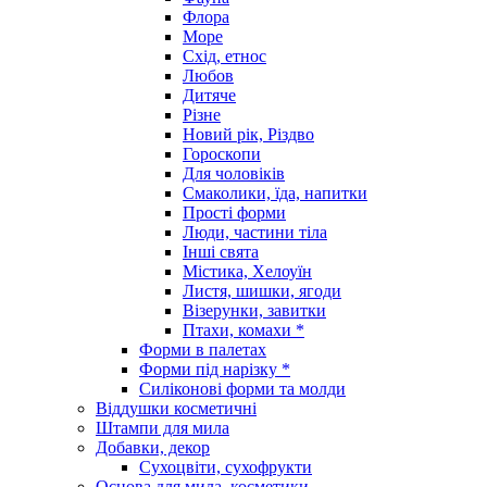
Флора
Море
Схід, етнос
Любов
Дитяче
Різне
Новий рік, Різдво
Гороскопи
Для чоловіків
Смаколики, їда, напитки
Прості форми
Люди, частини тіла
Інші свята
Містика, Хелоуїн
Листя, шишки, ягоди
Візерунки, завитки
Птахи, комахи *
Форми в палетах
Форми під нарізку *
Силіконові форми та молди
Віддушки косметичні
Штампи для мила
Добавки, декор
Сухоцвіти, сухофрукти
Основа для мила, косметики