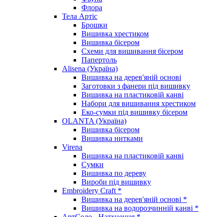
Флора
Тела Артіс
Брошки
Вишивка хрестиком
Вишивка бісером
Схеми для вишивання бісером
Папертоль
Alisena (Україна)
Вишивка на дерев'яній основі
Заготовки з фанери під вишивку
Вишивка на пластиковій канві
Набори для вишивання хрестиком
Еко-сумки під вишивку бісером
OLANTA (Україна)
Вишивка бісером
Вишивка нитками
Virena
Вишивка на пластиковій канві
Сумки
Вишивка по дереву
Вироби під вишивку
Embroidery Craft *
Вишивка на дерев'яній основі *
Вишивка на водорозчинній канві *
АртСоло - Натхнення *