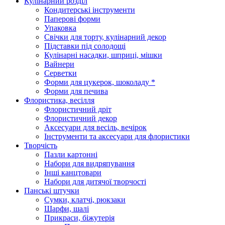
Кулінарний розділ
Кондитерські інструменти
Паперові форми
Упаковка
Свічки для торту, кулінарний декор
Підставки під солодощі
Кулінарні насадки, шприці, мішки
Вайнери
Серветки
Форми для цукерок, шоколаду *
Форми для печива
Флористика, весілля
Флористичний дріт
Флористичний декор
Аксесуари для весіль, вечірок
Інструменти та аксесуари для флористики
Творчість
Пазли картонні
Набори для видряпування
Інші канцтовари
Набори для дитячої творчості
Панські штучки
Сумки, клатчі, рюкзаки
Шарфи, шалі
Прикраси, біжутерія