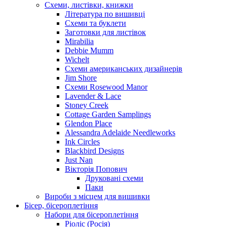
Схеми, листівки, книжки
Література по вишивці
Схеми та буклети
Заготовки для листівок
Mirabilia
Debbie Mumm
Wichelt
Схеми американських дизайнерів
Jim Shore
Cхеми Rosewood Manor
Lavender & Lace
Stoney Creek
Cottage Garden Samplings
Glendon Place
Alessandra Adelaide Needleworks
Ink Circles
Blackbird Designs
Just Nan
Вікторія Попович
Друковані схеми
Паки
Вироби з місцем для вишивки
Бісер, бісероплетіння
Набори для бісероплетіння
Ріоліс (Росія)