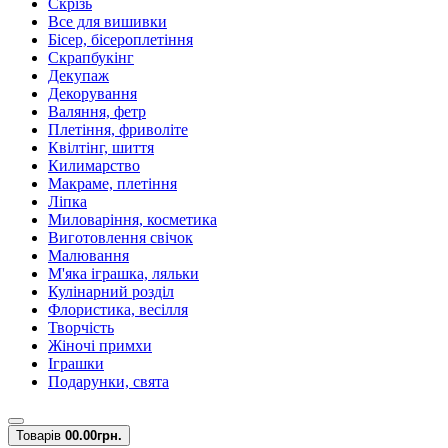
Скрізь
Все для вишивки
Бісер, бісероплетіння
Скрапбукінг
Декупаж
Декорування
Валяння, фетр
Плетіння, фриволіте
Квілтінг, шиття
Килимарство
Макраме, плетіння
Ліпка
Миловаріння, косметика
Виготовлення свічок
Малювання
М'яка іграшка, ляльки
Кулінарний розділ
Флористика, весілля
Творчість
Жіночі примхи
Іграшки
Подарунки, свята
Товарів
0
0.00грн.