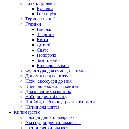
Голки, булавки
Булавки
Голки різні
Термоаплікації
Гудзики
Вінтаж
Тварини
Квіти
Дитячі
Свята
Подорожі
Захоплення
Кольорові мікси
Фурнітура для сумок, шкатулок
Допоміжне для шиття
Ножі, аксесуари до них
Клей, добавки для тканини
Для швейних машинок
Набори для квілтінгу
Лінійки, шаблони, трафарети, мати
Нитки для шиття
Килимарство
Набори для килимарства
Аксесуари для килимарства
Нитки для килимарства