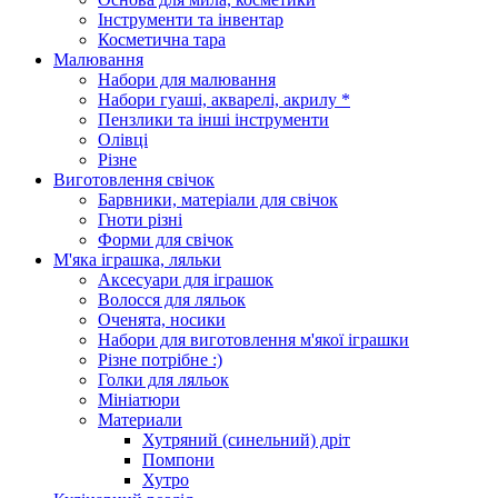
Інструменти та інвентар
Косметична тара
Малювання
Набори для малювання
Набори гуаші, акварелі, акрилу *
Пензлики та інші інструменти
Олівці
Різне
Виготовлення свічок
Барвники, матеріали для свічок
Гноти різні
Форми для свічок
М'яка іграшка, ляльки
Аксесуари для іграшок
Волосся для ляльок
Оченята, носики
Набори для виготовлення м'якої іграшки
Різне потрібне :)
Голки для ляльок
Мініатюри
Материали
Хутряний (синельний) дріт
Помпони
Хутро