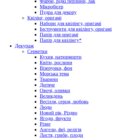
Фарби, рідкі перлини, лак
Мікробісер
Пудра для декору
Квілінг, оригамі
Набори для квілінгу, оригамі
Інструменти для квілінгу, оригамі
Папір для оригамі
Папір для квілінгу*
Декупаж
Серветки
Кухня, натюрморти
Квіти, рослини
Візерунки, фон
Морська тема
Тварини
Дитяче
Овочі, оливки
Великдень
Весілля, серця, любовь
Люди
Новий рік, Різдво
Ягоди, фрукти
Різне
Ангели, феї, релігія
Листя, гриби, плоди