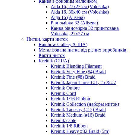
Канва з фоновим малюнком
Aida 16, 27х27 см (Voloshka)
Aida 16, 30х40 см (Voloshka)
Аїда 16 (Alisena)
Рівномірка 32 (Alisena)
Канва рівномірна 32 принтована
Voloshka, 27х27 см
Нитки, карти ниток
Rainbow Gallery (США)
Металізована нитка від різних виробників
Карти ниток
Kreinik (США)
Kreinik Blending Filament
Kreinik Very Fine (#4) Braid
Kreinik Fine (#8) Braid
Kreinik Japan Thread #1, #5 & #7
Kreinik Ombre
Kreinik Cord
Kreinik 1/16 Ribbon
Kreinik Collection (наборы ниток)
Kreinik Tapestry (#12) Braid
Kreinik Medium (#16) Braid
Kreinik cable
Kreinik 1/8 Ribbon
Kreinik Heavy #32 Braid (5m)