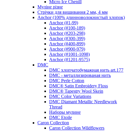
Micro Ice Chenill
Муліне різне
Стрічки для вишивання 2 мм, 4 мм
Anchor (100% длинноволокнистый хлопок)
Anchor (#1-99)
Anchor (#100-189)
Anchor (#203-298)
Anchor (#300-399)
Anchor (#400-899)
Anchor (#900-979)
Anchor (#1001-1098)
Anchor (#1201-9575)
DMC
DMC хлопчатобумажная нить art.177
DMC - металлизированая нить
DMC Perle Cotton
DMC® Satin Embroidery Floss
DMC® Tapestry Wool Skein
DMC Color Variations
DMC Diamant Metallic Needlework
Thread
Наборы мулине
DMC Etoile
Caron Collection
Caron Collection Wildflowers