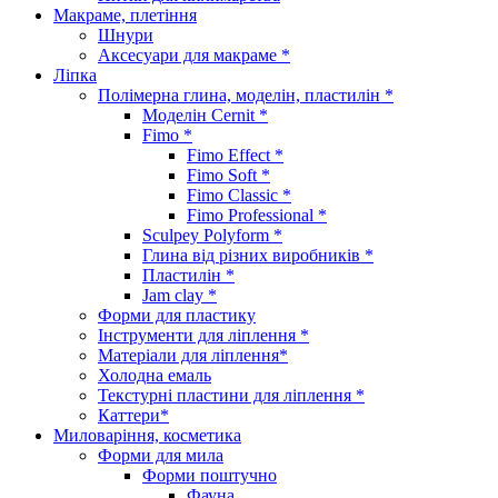
Макраме, плетіння
Шнури
Аксесуари для макраме *
Ліпка
Полімерна глина, моделін, пластилін *
Моделін Cernit *
Fimo *
Fimo Effect *
Fimo Soft *
Fimo Classic *
Fimo Professional *
Sculpey Polyform *
Глина від різних виробників *
Пластилін *
Jam clay *
Форми для пластику
Інструменти для ліплення *
Матеріали для ліплення*
Холодна емаль
Текстурні пластини для ліплення *
Каттери*
Миловаріння, косметика
Форми для мила
Форми поштучно
Фауна