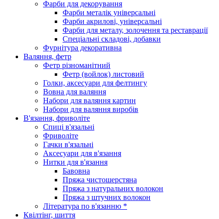
Фарби для декорування
Фарби металік універсальні
Фарби акрилові, універсальні
Фарби для металу, золочення та реставрації
Спеціальні складові, добавки
Фурнітура декоративна
Валяння, фетр
Фетр різноманітний
Фетр (войлок) листовий
Голки, аксесуари для фелтингу
Вовна для валяння
Набори для валяння картин
Набори для валяння виробів
В'язання, фриволіте
Спиці в'язальні
Фриволіте
Гачки в'язальні
Аксесуари для в'язання
Нитки для в'язання
Бавовна
Пряжа чистошерстяна
Пряжа з натуральних волокон
Пряжа з штучних волокон
Література по в'язанню *
Квілтінг, шиття