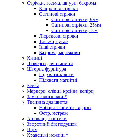
Стрічки, тасьма, шнури, бахрома
Капронові стрічки
Сатинові стрічки
Сатинові стрічки, 6мм
Сатинові стрічки, 25мм
Сатинові стрічки, 1см
Люрексові стрічки
Тасьма, сутаж
Інші стрічки
Бахрома, мереживо
Китиці
Люверси для тканини
Шторна фурнітура
Підхвати-кліпси
Підхвати магнітні
Бейка
Маркери, олівці, крейда, копіри
Замки-блискавки *
Тканина для шиття
Набори тканини, відрізи
Фетр, метраж
Аплікації, бантики
Зворотний бік подушок
Пір'я
Кравецькі ножиці *