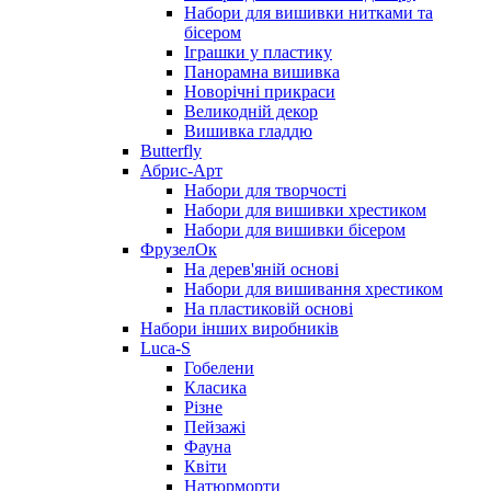
Набори для вишивки нитками та
бісером
Іграшки у пластику
Панорамна вишивка
Новорічні прикраси
Великодній декор
Вишивка гладдю
Butterfly
Абрис-Арт
Набори для творчості
Набори для вишивки хрестиком
Набори для вишивки бісером
ФрузелОк
На дерев'яній основі
Набори для вишивання хрестиком
На пластиковій основі
Набори інших виробників
Luca-S
Гобелени
Класика
Різне
Пейзажі
Фауна
Квіти
Натюрморти