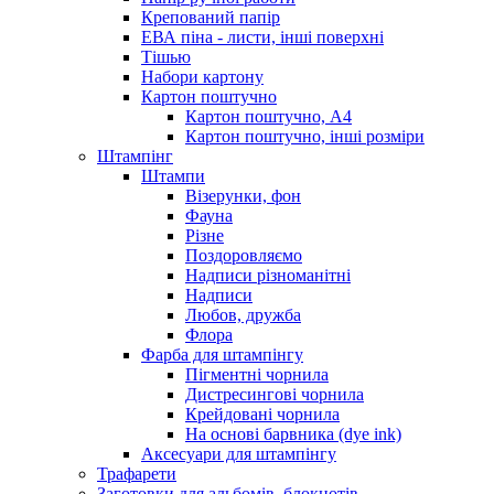
Крепований папір
ЕВА піна - листи, інші поверхні
Тішью
Набори картону
Картон поштучно
Картон поштучно, А4
Картон поштучно, інші розміри
Штампінг
Штампи
Візерунки, фон
Фауна
Різне
Поздоровляємо
Надписи різноманітні
Надписи
Любов, дружба
Флора
Фарба для штампінгу
Пігментні чорнила
Дистресингові чорнила
Крейдовані чорнила
На основі барвника (dye ink)
Аксесуари для штампінгу
Трафарети
Заготовки для альбомів, блокнотів