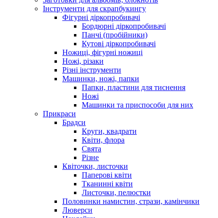
Інструменти для скрапбукингу
Фігурні діркопробивачі
Бордюрні діркопробивачі
Панчі (пробійники)
Кутові діркопробивачі
Ножиці, фігурні ножиці
Ножі, різаки
Різні інструменти
Машинки, ножі, папки
Папки, пластини для тиснення
Ножі
Машинки та приспособи для них
Прикраси
Брадси
Круги, квадрати
Квіти, флора
Свята
Різне
Квіточки, листочки
Паперові квіти
Тканинні квіти
Листочки, пелюстки
Половинки намистин, стрази, камінчики
Люверси