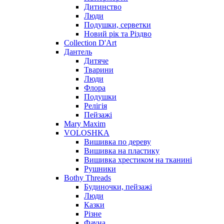
Дитинство
Люди
Подушки, серветки
Новий рік та Різдво
Collection D'Art
Дантель
Дитяче
Тварини
Люди
Флора
Подушки
Релігія
Пейзажі
Mary Maxim
VOLOSHKA
Вишивка по дереву
Вишивка на пластику
Вишивка хрестиком на тканині
Рушники
Bothy Threads
Будиночки, пейзажі
Люди
Казки
Різне
Фауна