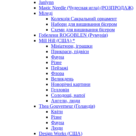
Janlynn
Magic Needle (Чудесная игла) (РОЗПРОДАЖ)
Міледі
Колекція Сакральний орнамент
Набори для вишивання бісером
Схеми для вишивання бісером
Гобелени ROGOBLEN (Румунія)
Mill Hill (США) *
Мініатюри, іграшки
Прикраси, підвіси
Фауна
Різне
Пейзажі
Флора
Великдень
Новорічні картини
Гелловін
Солодощі, напої
Ангели, люди
Thea Gouverneur (Голандія)
Квіти
Різне
Фауна
Люди
Design Works (США)