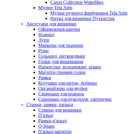
Caron Collection Waterlilies
Муліне Tela Artis
Муліне ручного фарбування Tela Artis
Нитка для вишивки Пухнастик
Аксесуари для вишивки
Оформлення картин
Ножиці
Лупи
Маркери для тканини
Різне
Гольниці, нитковдівачі
Голки для вишивання
Наперстки, вспорювачі, різаки
Магніти-тримачі голки
Рамки
Котушки для ниток, бобінки
Органайзери для муліне
Скриньки для ножиць
Скриньки для рукоділля, смітнички
Станки, рамки, пяльца
Станки для вишивки
П'яльці
Рамки-п'яльці
Q-Snaps
П'яльці магнітні