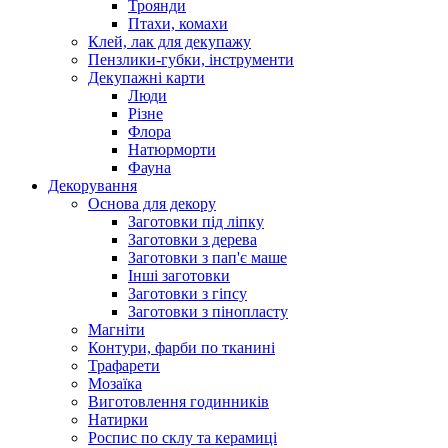
Троянди
Птахи, комахи
Клей, лак для декупажу
Пензлики-губки, інструменти
Декупажні карти
Люди
Різне
Флора
Натюрморти
Фауна
Декорування
Основа для декору
Заготовки під ліпку
Заготовки з дерева
Заготовки з пап'є маше
Інші заготовки
Заготовки з гіпсу
Заготовки з пінопласту
Магніти
Контури, фарби по тканині
Трафарети
Мозаїка
Виготовлення годинників
Натирки
Роспис по склу та керамиці