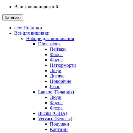
Ваш кошик порожній!
Категорії
new
Новинки
Все для вишивки
Набори для вишивання
Dimensions
Пейзажі
Флора
Фауна
Натюрморти
Люди
Дитяче
Новорічне
Різне
Lanarte (Голандія)
Люди
Фауна
Флора
Bucilla (США)
Vervaco (Бельгія)
Подушки
Картини