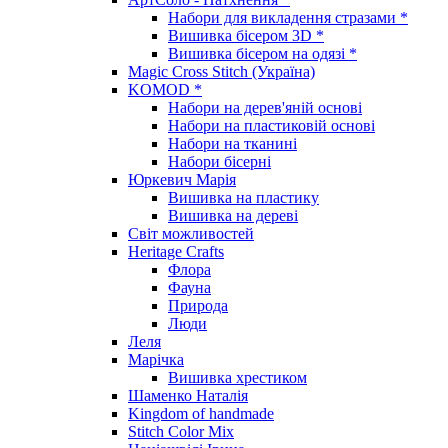
Набори для викладення стразами *
Вишивка бісером 3D *
Вишивка бісером на одязі *
Magic Cross Stitch (Україна)
KOMOD *
Набори на дерев'яній основі
Набори на пластиковій основі
Набори на тканині
Набори бісерні
Юркевич Марія
Вишивка на пластику
Вишивка на дереві
Світ можливостей
Heritage Crafts
Флора
Фауна
Природа
Люди
Леля
Марічка
Вишивка хрестиком
Шаменко Наталія
Kingdom of handmade
Stitch Color Mix