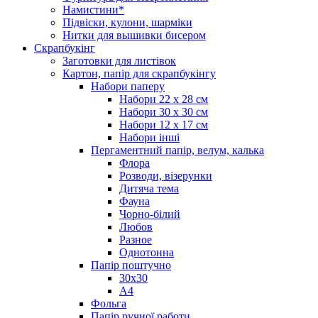
Намистини*
Підвіски, кулони, шарміки
Нитки для вышивки бисером
Скрапбукінг
Заготовки для листівок
Картон, папір для скрапбукінгу
Набори паперу
Набори 22 х 28 см
Набори 30 х 30 см
Набори 12 х 17 см
Набори інші
Пергаментний папір, велум, калька
Флора
Розводи, візерунки
Дитяча тема
Фауна
Чорно-білий
Любов
Разное
Однотонна
Папір поштучно
30х30
А4
Фольга
Папір ручної работи