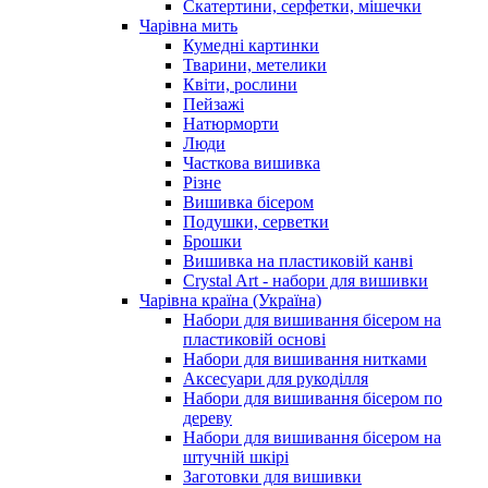
Скатертини, серфетки, мішечки
Чарiвна мить
Кумедні картинки
Тварини, метелики
Квіти, рослини
Пейзажі
Натюрморти
Люди
Часткова вишивка
Різне
Вишивка бісером
Подушки, серветки
Брошки
Вишивка на пластиковій канві
Crystal Art - набори для вишивки
Чарівна країна (Україна)
Набори для вишивання бісером на
пластиковій основі
Набори для вишивання нитками
Аксесуари для рукоділля
Набори для вишивання бісером по
дереву
Набори для вишивання бісером на
штучній шкірі
Заготовки для вишивки