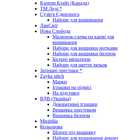
Kustom Krafts (Канада)
ТМ Леді *
Сузір'я Єдинорога
Набори для вишивання
ЛанСвіт
Нова Слобода
Малюнок-схема на канві для
вишивання
Набори для вишивки нитками
Набори для вишивки бісером
Бісерні мініатюри
Набори для шиття ляльок
Затишні хрестики *
Zayka stitch
Марки
Іграшки на підвісі
На підставці
ВДВ (Україна)
Декоративні іграшки
Вишивка хрестиком
Вишивка бісером
Mirabilia
Кольорова
Шопер під вишивку
Набори для вишивання декору