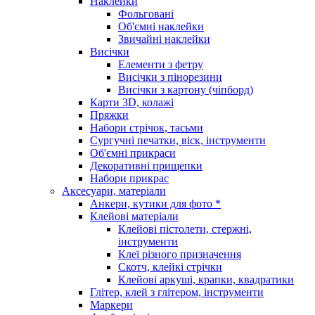
Наклейки
Фольговані
Об'ємні наклейки
Звичайні наклейки
Висічки
Елементи з фетру
Висічки з пінорезини
Висічки з картону (чіпборд)
Карти 3D, колажі
Пряжки
Набори стрічок, тасьми
Сургучні печатки, віск, інструменти
Об'ємні прикраси
Декоративні прищепки
Набори прикрас
Аксесуари, матеріали
Анкери, кутики для фото *
Клейові матеріали
Клейові пістолети, стержні,
інструменти
Клеї різного призначення
Скотч, клейкі стрічки
Клейові аркуші, крапки, квадратики
Глітер, клей з глітером, інструменти
Маркери