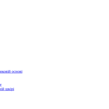
иковій основі
у
ій шкірі