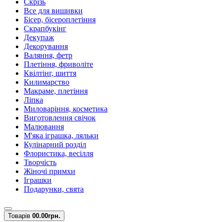
Скрізь
Все для вишивки
Бісер, бісероплетіння
Скрапбукінг
Декупаж
Декорування
Валяння, фетр
Плетіння, фриволіте
Квілтінг, шиття
Килимарство
Макраме, плетіння
Ліпка
Миловаріння, косметика
Виготовлення свічок
Малювання
М'яка іграшка, ляльки
Кулінарний розділ
Флористика, весілля
Творчість
Жіночі примхи
Іграшки
Подарунки, свята
Товарів
0
0.00грн.