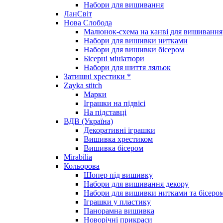
Набори для вишивання
ЛанСвіт
Нова Слобода
Малюнок-схема на канві для вишивання
Набори для вишивки нитками
Набори для вишивки бісером
Бісерні мініатюри
Набори для шиття ляльок
Затишні хрестики *
Zayka stitch
Марки
Іграшки на підвісі
На підставці
ВДВ (Україна)
Декоративні іграшки
Вишивка хрестиком
Вишивка бісером
Mirabilia
Кольорова
Шопер під вишивку
Набори для вишивання декору
Набори для вишивки нитками та бісеро
Іграшки у пластику
Панорамна вишивка
Новорічні прикраси