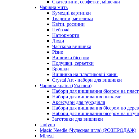
Скатертини, серфетки, мішечки
Чарiвна мить
Кумедні картинки
Тварини, метелики
Квіти, рослини
Пейзажі
Натюрморти
Люди
Часткова вишивка
Різне
Вишивка бісером
Подушки, серветки
Брошки
Вишивка на пластиковій канві
Crystal Art - набори для вишивки
Чарівна країна (Україна)
Набори для вишивання бісером на пласт
Набори для вишивання нитками
Аксесуари для рукоділля
Набори для вишивання бісером по дерев
Набори для вишивання бісером на штучн
Заготовки для вишивки
Janlynn
Magic Needle (Чудесная игла) (РОЗПРОДАЖ)
Міледі