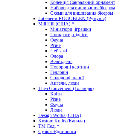
Колекція Сакральний орнамент
Набори для вишивання бісером
Схеми для вишивання бісером
Гобелени ROGOBLEN (Румунія)
Mill Hill (США) *
Мініатюри, іграшки
Прикраси, підвіси
Фауна
Різне
Пейзажі
Флора
Великдень
Новорічні картини
Гелловін
Солодощі, напої
Ангели, люди
Thea Gouverneur (Голандія)
Квіти
Різне
Фауна
Люди
Design Works (США)
Kustom Krafts (Канада)
ТМ Леді *
Сузір'я Єдинорога