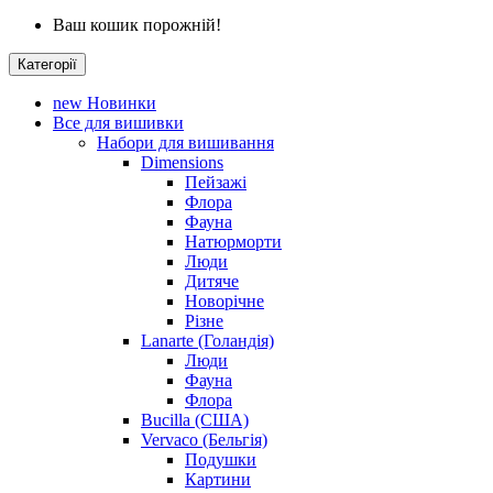
Ваш кошик порожній!
Категорії
new
Новинки
Все для вишивки
Набори для вишивання
Dimensions
Пейзажі
Флора
Фауна
Натюрморти
Люди
Дитяче
Новорічне
Різне
Lanarte (Голандія)
Люди
Фауна
Флора
Bucilla (США)
Vervaco (Бельгія)
Подушки
Картини