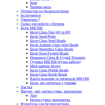
Інші
Чарівна мить
Література по бісероплетінню
Інструменти
Дзвіночки *
Голки для роботи з бісером
Бісер Mill Hill
Бісер Glass Size 6/0 та 8/0
Бісер Seed-Petite
Бісер Glass Seed Beads
Бісер Antique Glass Seed Beads
Бісер Magnifica Glass Beads
Бісер Seed-Frosted Beads
Прикраси Glass & Crystal Treasures
Гудзики Mill Hill (ручна работа)
Міні-набори бісеру
Бісер Glass Pebble Beads
Бісер Glass Bugle Beads
Карти кольорів та трежерсів Mill Hill
Бісер, що світиться у темряві
Паєтки
Шнури, дріт, нитка-гумка, мононитка
Дріт
Нитка-гумка, мононитка
Фурнітура для бісероплетіння