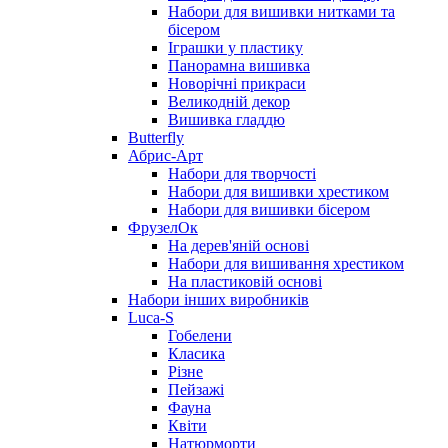
Набори для вишивки нитками та
бісером
Іграшки у пластику
Панорамна вишивка
Новорічні прикраси
Великодній декор
Вишивка гладдю
Butterfly
Абрис-Арт
Набори для творчості
Набори для вишивки хрестиком
Набори для вишивки бісером
ФрузелОк
На дерев'яній основі
Набори для вишивання хрестиком
На пластиковій основі
Набори інших виробників
Luca-S
Гобелени
Класика
Різне
Пейзажі
Фауна
Квіти
Натюрморти