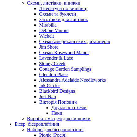
Схеми, листівки, книжки
Література по вишивці
Схеми та буклети
Заготовки для листівок
Mirabilia
Debbie Mumm
Wichelt
Схеми американських дизайнерів
Jim Shore
Cхеми Rosewood Manor
Lavender & Lace
Stoney Creek
Cottage Garden Samplings
Glendon Place
Alessandra Adelaide Needleworks
Ink Circles
Blackbird Designs
Just Nan
Вікторія Попович
Друковані схеми
Паки
Вироби з місцем для вишивки
Бісер, бісероплетіння
Набори для бісероплетіння
Ріоліс (Росія)