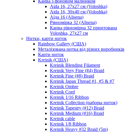
Канва з фоновим малюнком
Aida 16, 27х27 см (Voloshka)
Aida 16, 30х40 см (Voloshka)
Аїда 16 (Alisena)
Рівномірка 32 (Alisena)
Канва рівномірна 32 принтована
Voloshka, 27х27 см
Нитки, карти ниток
Rainbow Gallery (США)
Металізована нитка від різних виробників
Карти ниток
Kreinik (США)
Kreinik Blending Filament
Kreinik Very Fine (#4) Braid
Kreinik Fine (#8) Braid
Kreinik Japan Thread #1, #5 & #7
Kreinik Ombre
Kreinik Cord
Kreinik 1/16 Ribbon
Kreinik Collection (наборы ниток)
Kreinik Tapestry (#12) Braid
Kreinik Medium (#16) Braid
Kreinik cable
Kreinik 1/8 Ribbon
Kreinik Heavy #32 Braid (5m)