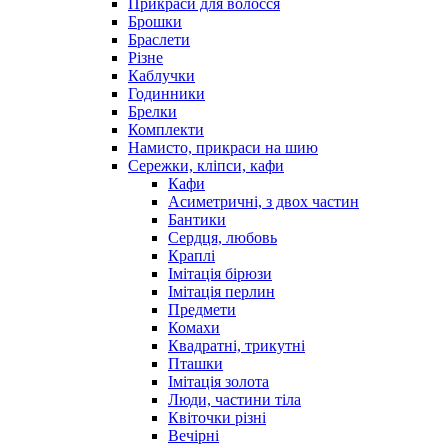
Прикраси для волосся
Брошки
Браслети
Різне
Каблучки
Годинники
Брелки
Комплекти
Намисто, прикраси на шию
Сережки, кліпси, кафи
Кафи
Асиметричні, з двох частин
Бантики
Сердця, любовь
Краплі
Імітація бірюзи
Імітація перлин
Предмети
Комахи
Квадратні, трикутні
Пташки
Імітація золота
Люди, частини тіла
Квіточки різні
Вечірні