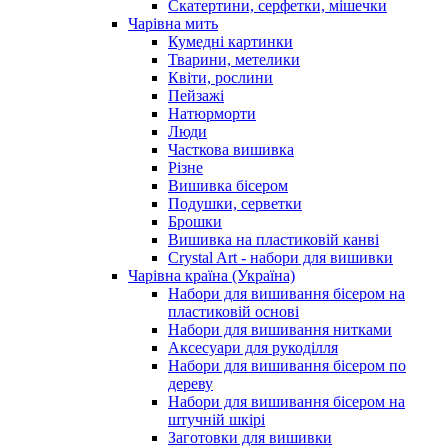
Скатертини, серфетки, мішечки
Чарiвна мить
Кумедні картинки
Тварини, метелики
Квіти, рослини
Пейзажі
Натюрморти
Люди
Часткова вишивка
Різне
Вишивка бісером
Подушки, серветки
Брошки
Вишивка на пластиковій канві
Crystal Art - набори для вишивки
Чарівна країна (Україна)
Набори для вишивання бісером на
пластиковій основі
Набори для вишивання нитками
Аксесуари для рукоділля
Набори для вишивання бісером по
дереву
Набори для вишивання бісером на
штучній шкірі
Заготовки для вишивки