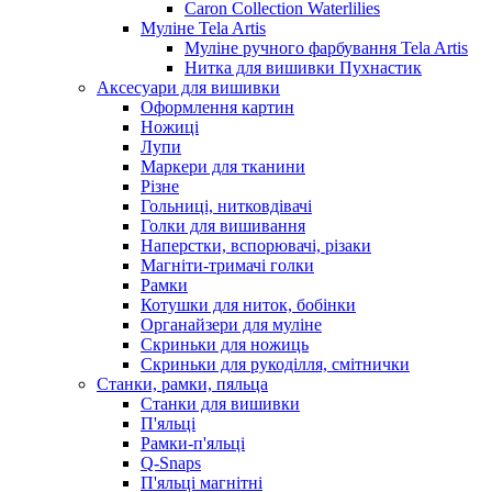
Caron Collection Waterlilies
Муліне Tela Artis
Муліне ручного фарбування Tela Artis
Нитка для вишивки Пухнастик
Аксесуари для вишивки
Оформлення картин
Ножиці
Лупи
Маркери для тканини
Різне
Гольниці, нитковдівачі
Голки для вишивання
Наперстки, вспорювачі, різаки
Магніти-тримачі голки
Рамки
Котушки для ниток, бобінки
Органайзери для муліне
Скриньки для ножиць
Скриньки для рукоділля, смітнички
Станки, рамки, пяльца
Станки для вишивки
П'яльці
Рамки-п'яльці
Q-Snaps
П'яльці магнітні