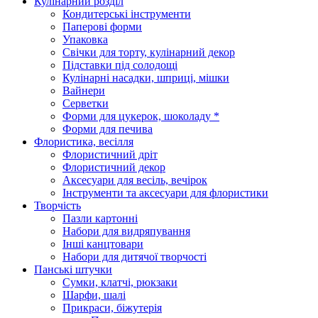
Кулінарний розділ
Кондитерські інструменти
Паперові форми
Упаковка
Свічки для торту, кулінарний декор
Підставки під солодощі
Кулінарні насадки, шприці, мішки
Вайнери
Серветки
Форми для цукерок, шоколаду *
Форми для печива
Флористика, весілля
Флористичний дріт
Флористичний декор
Аксесуари для весіль, вечірок
Інструменти та аксесуари для флористики
Творчість
Пазли картонні
Набори для видряпування
Інші канцтовари
Набори для дитячої творчості
Панські штучки
Сумки, клатчі, рюкзаки
Шарфи, шалі
Прикраси, біжутерія