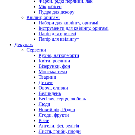
Фарби, рідкі перлини, лак
Мікробісер
Пудра для декору
Квілінг, оригамі
Набори для квілінгу, оригамі
Інструменти для квілінгу, оригамі
Папір для оригамі
Папір для квілінгу*
Декупаж
Серветки
Кухня, натюрморти
Квіти, рослини
Візерунки, фон
Морська тема
Тварини
Дитяче
Овочі, оливки
Великдень
Весілля, серця, любовь
Люди
Новий рік, Різдво
Ягоди, фрукти
Різне
Ангели, феї, релігія
Листя, гриби, плоди