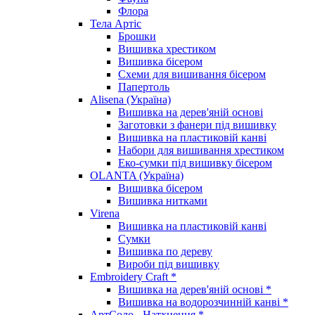
Флора
Тела Артіс
Брошки
Вишивка хрестиком
Вишивка бісером
Схеми для вишивання бісером
Папертоль
Alisena (Україна)
Вишивка на дерев'яній основі
Заготовки з фанери під вишивку
Вишивка на пластиковій канві
Набори для вишивання хрестиком
Еко-сумки під вишивку бісером
OLANTA (Україна)
Вишивка бісером
Вишивка нитками
Virena
Вишивка на пластиковій канві
Сумки
Вишивка по дереву
Вироби під вишивку
Embroidery Craft *
Вишивка на дерев'яній основі *
Вишивка на водорозчинній канві *
АртСоло - Натхнення *