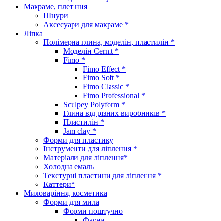
Макраме, плетіння
Шнури
Аксесуари для макраме *
Ліпка
Полімерна глина, моделін, пластилін *
Моделін Cernit *
Fimo *
Fimo Effect *
Fimo Soft *
Fimo Classic *
Fimo Professional *
Sculpey Polyform *
Глина від різних виробників *
Пластилін *
Jam clay *
Форми для пластику
Інструменти для ліплення *
Матеріали для ліплення*
Холодна емаль
Текстурні пластини для ліплення *
Каттери*
Миловаріння, косметика
Форми для мила
Форми поштучно
Фауна