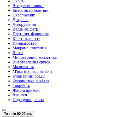
Скрізь
Все для вишивки
Бісер, бісероплетіння
Скрапбукінг
Декупаж
Декорування
Валяння, фетр
Плетіння, фриволіте
Квілтінг, шиття
Килимарство
Макраме, плетіння
Ліпка
Миловаріння, косметика
Виготовлення свічок
Малювання
М'яка іграшка, ляльки
Кулінарний розділ
Флористика, весілля
Творчість
Жіночі примхи
Іграшки
Подарунки, свята
Товарів
0
0.00грн.