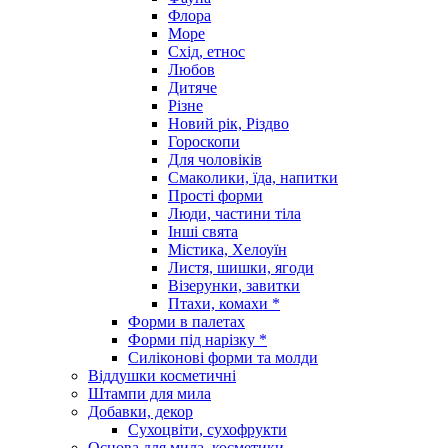
Флора
Море
Схід, етнос
Любов
Дитяче
Різне
Новий рік, Різдво
Гороскопи
Для чоловіків
Смаколики, їда, напитки
Прості форми
Люди, частини тіла
Інші свята
Містика, Хелоуїн
Листя, шишки, ягоди
Візерунки, завитки
Птахи, комахи *
Форми в палетах
Форми під нарізку *
Силіконові форми та молди
Віддушки косметичні
Штампи для мила
Добавки, декор
Сухоцвіти, сухофрукти
Основа для мила, косметики