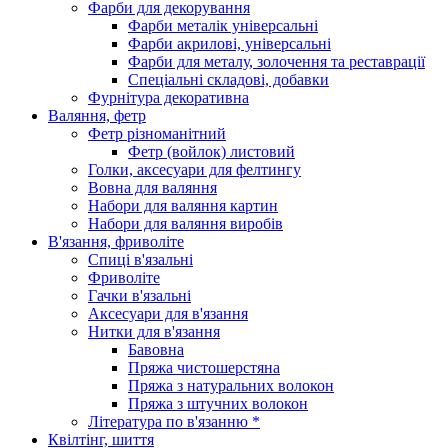
Фарби для декорування
Фарби металік універсальні
Фарби акрилові, універсальні
Фарби для металу, золочення та реставрації
Спеціальні складові, добавки
Фурнітура декоративна
Валяння, фетр
Фетр різноманітний
Фетр (войлок) листовий
Голки, аксесуари для фелтингу
Вовна для валяння
Набори для валяння картин
Набори для валяння виробів
В'язання, фриволіте
Спиці в'язальні
Фриволіте
Гачки в'язальні
Аксесуари для в'язання
Нитки для в'язання
Бавовна
Пряжа чистошерстяна
Пряжа з натуральних волокон
Пряжа з штучних волокон
Література по в'язанню *
Квілтінг, шиття