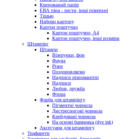
Крепований папір
ЕВА піна - листи, інші поверхні
Тішью
Набори картону
Картон поштучно
Картон поштучно, А4
Картон поштучно, інші розміри
Штампінг
Штампи
Візерунки, фон
Фауна
Різне
Поздоровляємо
Надписи різноманітні
Надписи
Любов, дружба
Флора
Фарба для штампінгу
Пігментні чорнила
Дистресингові чорнила
Крейдовані чорнила
На основі барвника (dye ink)
Аксесуари для штампінгу
Трафарети
Заготовки для альбомів, блокнотів