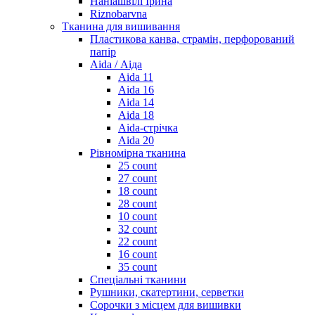
Наніашвілі Ірина
Riznobarvna
Тканина для вишивання
Пластикова канва, страмін, перфорований
папір
Aida / Аіда
Aida 11
Aida 16
Aida 14
Aida 18
Aida-стрічка
Aida 20
Рівномірна тканина
25 count
27 count
18 count
28 count
10 count
32 count
22 count
16 count
35 count
Спеціальні тканини
Рушники, скатертини, серветки
Сорочки з місцем для вишивки