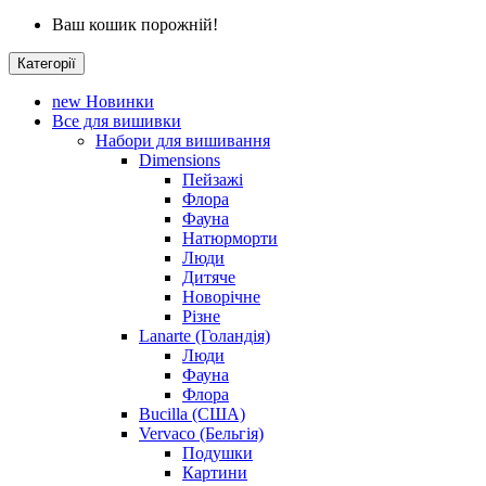
Ваш кошик порожній!
Категорії
new
Новинки
Все для вишивки
Набори для вишивання
Dimensions
Пейзажі
Флора
Фауна
Натюрморти
Люди
Дитяче
Новорічне
Різне
Lanarte (Голандія)
Люди
Фауна
Флора
Bucilla (США)
Vervaco (Бельгія)
Подушки
Картини