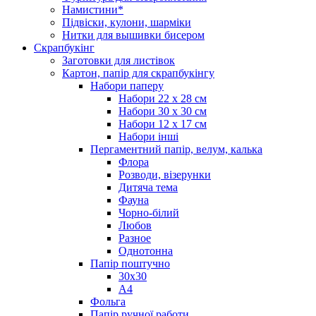
Намистини*
Підвіски, кулони, шарміки
Нитки для вышивки бисером
Скрапбукінг
Заготовки для листівок
Картон, папір для скрапбукінгу
Набори паперу
Набори 22 х 28 см
Набори 30 х 30 см
Набори 12 х 17 см
Набори інші
Пергаментний папір, велум, калька
Флора
Розводи, візерунки
Дитяча тема
Фауна
Чорно-білий
Любов
Разное
Однотонна
Папір поштучно
30х30
А4
Фольга
Папір ручної работи