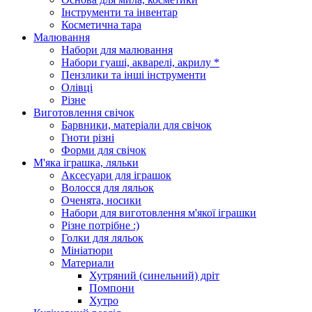
Інструменти та інвентар
Косметична тара
Малювання
Набори для малювання
Набори гуаші, акварелі, акрилу *
Пензлики та інші інструменти
Олівці
Різне
Виготовлення свічок
Барвники, матеріали для свічок
Гноти різні
Форми для свічок
М'яка іграшка, ляльки
Аксесуари для іграшок
Волосся для ляльок
Оченята, носики
Набори для виготовлення м'якої іграшки
Різне потрібне :)
Голки для ляльок
Мініатюри
Материали
Хутряний (синельний) дріт
Помпони
Хутро