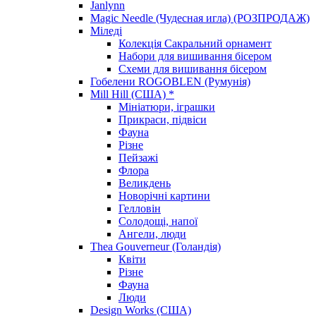
Janlynn
Magic Needle (Чудесная игла) (РОЗПРОДАЖ)
Міледі
Колекція Сакральний орнамент
Набори для вишивання бісером
Схеми для вишивання бісером
Гобелени ROGOBLEN (Румунія)
Mill Hill (США) *
Мініатюри, іграшки
Прикраси, підвіси
Фауна
Різне
Пейзажі
Флора
Великдень
Новорічні картини
Гелловін
Солодощі, напої
Ангели, люди
Thea Gouverneur (Голандія)
Квіти
Різне
Фауна
Люди
Design Works (США)