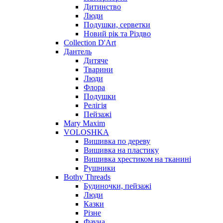
Дитинство
Люди
Подушки, серветки
Новий рік та Різдво
Collection D'Art
Дантель
Дитяче
Тварини
Люди
Флора
Подушки
Релігія
Пейзажі
Mary Maxim
VOLOSHKA
Вишивка по дереву
Вишивка на пластику
Вишивка хрестиком на тканині
Рушники
Bothy Threads
Будиночки, пейзажі
Люди
Казки
Різне
Фауна