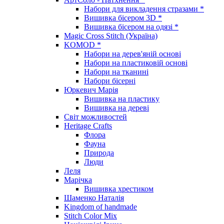
Набори для викладення стразами *
Вишивка бісером 3D *
Вишивка бісером на одязі *
Magic Cross Stitch (Україна)
KOMOD *
Набори на дерев'яній основі
Набори на пластиковій основі
Набори на тканині
Набори бісерні
Юркевич Марія
Вишивка на пластику
Вишивка на дереві
Світ можливостей
Heritage Crafts
Флора
Фауна
Природа
Люди
Леля
Марічка
Вишивка хрестиком
Шаменко Наталія
Kingdom of handmade
Stitch Color Mix