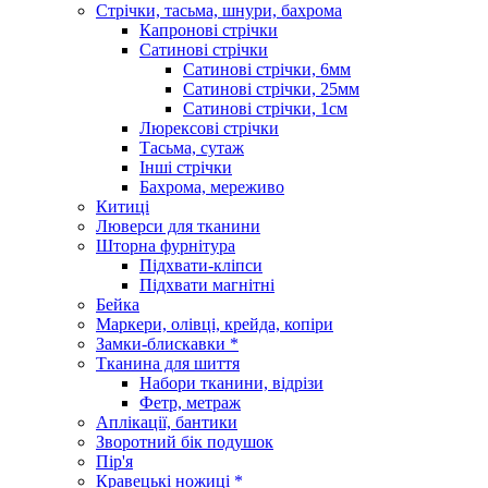
Стрічки, тасьма, шнури, бахрома
Капронові стрічки
Сатинові стрічки
Сатинові стрічки, 6мм
Сатинові стрічки, 25мм
Сатинові стрічки, 1см
Люрексові стрічки
Тасьма, сутаж
Інші стрічки
Бахрома, мереживо
Китиці
Люверси для тканини
Шторна фурнітура
Підхвати-кліпси
Підхвати магнітні
Бейка
Маркери, олівці, крейда, копіри
Замки-блискавки *
Тканина для шиття
Набори тканини, відрізи
Фетр, метраж
Аплікації, бантики
Зворотний бік подушок
Пір'я
Кравецькі ножиці *