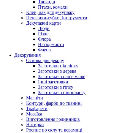
Троянди
Птахи, комахи
Клей, лак для декупажу
Пензлики-губки, інструменти
Декупажні карти
Люди
Різне
Флора
Натюрморти
Фауна
Декорування
Основа для декору
Заготовки під ліпку
Заготовки з дерева
Заготовки з пап'є маше
Інші заготовки
Заготовки з гіпсу
Заготовки з пінопласту
Магніти
Контури, фарби по тканині
Трафарети
Мозаїка
Виготовлення годинників
Натирки
Роспис по склу та керамиці