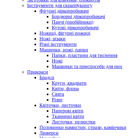
Інструменти для скрапбукингу
Фігурні діркопробивачі
Бордюрні діркопробивачі
Панчі (пробійники)
Кутові діркопробивачі
Ножиці, фігурні ножиці
Ножі, різаки
Різні інструменти
Машинки, ножі, папки
Папки, пластини для тиснення
Ножі
Машинки та приспособи для них
Прикраси
Брадси
Круги, квадрати
Квіти, флора
Свята
Різне
Квіточки, листочки
Паперові квіти
Тканинні квіти
Листочки, пелюстки
Половинки намистин, стрази, камінчики
Люверси