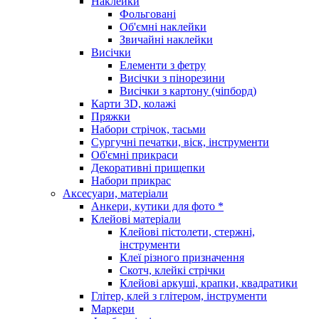
Наклейки
Фольговані
Об'ємні наклейки
Звичайні наклейки
Висічки
Елементи з фетру
Висічки з пінорезини
Висічки з картону (чіпборд)
Карти 3D, колажі
Пряжки
Набори стрічок, тасьми
Сургучні печатки, віск, інструменти
Об'ємні прикраси
Декоративні прищепки
Набори прикрас
Аксесуари, матеріали
Анкери, кутики для фото *
Клейові матеріали
Клейові пістолети, стержні,
інструменти
Клеї різного призначення
Скотч, клейкі стрічки
Клейові аркуші, крапки, квадратики
Глітер, клей з глітером, інструменти
Маркери