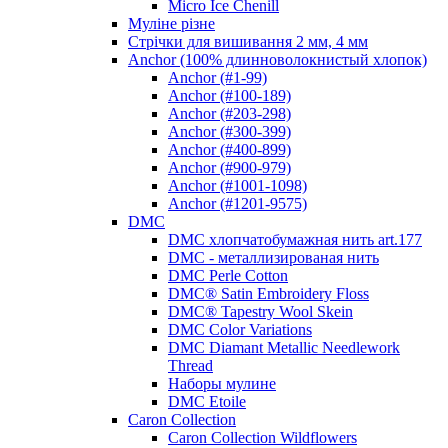
Micro Ice Chenill
Муліне різне
Стрічки для вишивання 2 мм, 4 мм
Anchor (100% длинноволокнистый хлопок)
Anchor (#1-99)
Anchor (#100-189)
Anchor (#203-298)
Anchor (#300-399)
Anchor (#400-899)
Anchor (#900-979)
Anchor (#1001-1098)
Anchor (#1201-9575)
DMC
DMC хлопчатобумажная нить art.177
DMC - металлизированая нить
DMC Perle Cotton
DMC® Satin Embroidery Floss
DMC® Tapestry Wool Skein
DMC Color Variations
DMC Diamant Metallic Needlework
Thread
Наборы мулине
DMC Etoile
Caron Collection
Caron Collection Wildflowers