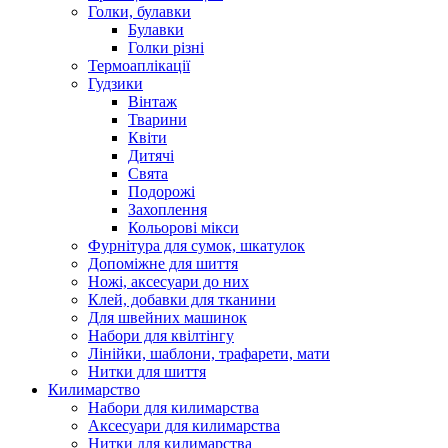
Голки, булавки
Булавки
Голки різні
Термоаплікації
Гудзики
Вінтаж
Тварини
Квіти
Дитячі
Свята
Подорожі
Захоплення
Кольорові мікси
Фурнітура для сумок, шкатулок
Допоміжне для шиття
Ножі, аксесуари до них
Клей, добавки для тканини
Для швейних машинок
Набори для квілтінгу
Лінійки, шаблони, трафарети, мати
Нитки для шиття
Килимарство
Набори для килимарства
Аксесуари для килимарства
Нитки для килимарства