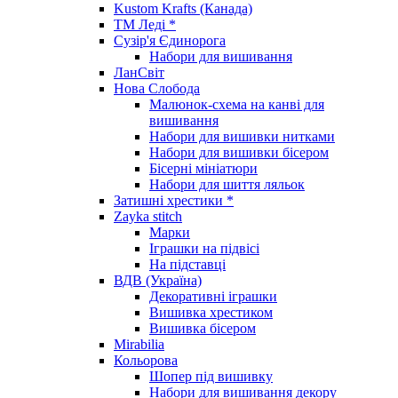
Kustom Krafts (Канада)
ТМ Леді *
Сузір'я Єдинорога
Набори для вишивання
ЛанСвіт
Нова Слобода
Малюнок-схема на канві для
вишивання
Набори для вишивки нитками
Набори для вишивки бісером
Бісерні мініатюри
Набори для шиття ляльок
Затишні хрестики *
Zayka stitch
Марки
Іграшки на підвісі
На підставці
ВДВ (Україна)
Декоративні іграшки
Вишивка хрестиком
Вишивка бісером
Mirabilia
Кольорова
Шопер під вишивку
Набори для вишивання декору