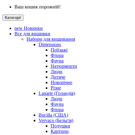
Ваш кошик порожній!
Категорії
new
Новинки
Все для вишивки
Набори для вишивання
Dimensions
Пейзажі
Флора
Фауна
Натюрморти
Люди
Дитяче
Новорічне
Різне
Lanarte (Голандія)
Люди
Фауна
Флора
Bucilla (США)
Vervaco (Бельгія)
Подушки
Картини