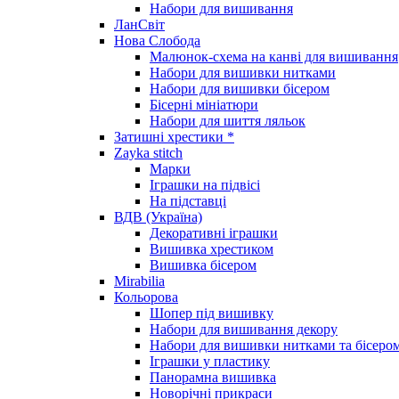
Набори для вишивання
ЛанСвіт
Нова Слобода
Малюнок-схема на канві для вишивання
Набори для вишивки нитками
Набори для вишивки бісером
Бісерні мініатюри
Набори для шиття ляльок
Затишні хрестики *
Zayka stitch
Марки
Іграшки на підвісі
На підставці
ВДВ (Україна)
Декоративні іграшки
Вишивка хрестиком
Вишивка бісером
Mirabilia
Кольорова
Шопер під вишивку
Набори для вишивання декору
Набори для вишивки нитками та бісеро
Іграшки у пластику
Панорамна вишивка
Новорічні прикраси