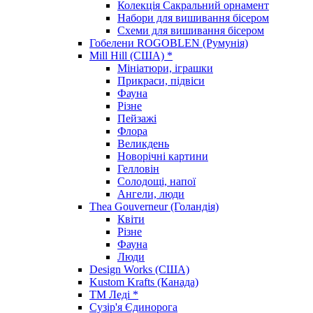
Колекція Сакральний орнамент
Набори для вишивання бісером
Схеми для вишивання бісером
Гобелени ROGOBLEN (Румунія)
Mill Hill (США) *
Мініатюри, іграшки
Прикраси, підвіси
Фауна
Різне
Пейзажі
Флора
Великдень
Новорічні картини
Гелловін
Солодощі, напої
Ангели, люди
Thea Gouverneur (Голандія)
Квіти
Різне
Фауна
Люди
Design Works (США)
Kustom Krafts (Канада)
ТМ Леді *
Сузір'я Єдинорога