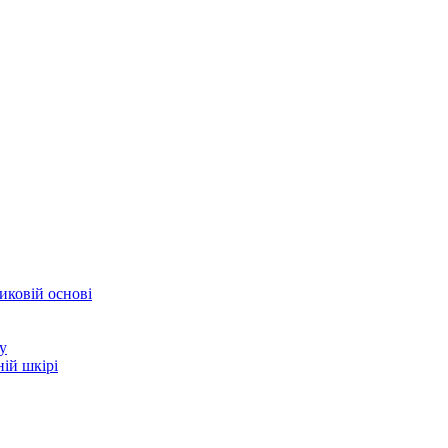
иковій основі
у
ій шкірі