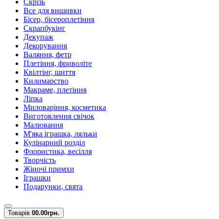
Скрізь
Все для вишивки
Бісер, бісероплетіння
Скрапбукінг
Декупаж
Декорування
Валяння, фетр
Плетіння, фриволіте
Квілтінг, шиття
Килимарство
Макраме, плетіння
Ліпка
Миловаріння, косметика
Виготовлення свічок
Малювання
М'яка іграшка, ляльки
Кулінарний розділ
Флористика, весілля
Творчість
Жіночі примхи
Іграшки
Подарунки, свята
Товарів
0
0.00грн.