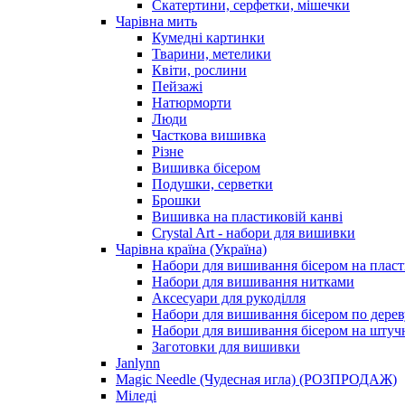
Скатертини, серфетки, мішечки
Чарiвна мить
Кумедні картинки
Тварини, метелики
Квіти, рослини
Пейзажі
Натюрморти
Люди
Часткова вишивка
Різне
Вишивка бісером
Подушки, серветки
Брошки
Вишивка на пластиковій канві
Crystal Art - набори для вишивки
Чарівна країна (Україна)
Набори для вишивання бісером на пласт
Набори для вишивання нитками
Аксесуари для рукоділля
Набори для вишивання бісером по дерев
Набори для вишивання бісером на штучн
Заготовки для вишивки
Janlynn
Magic Needle (Чудесная игла) (РОЗПРОДАЖ)
Міледі