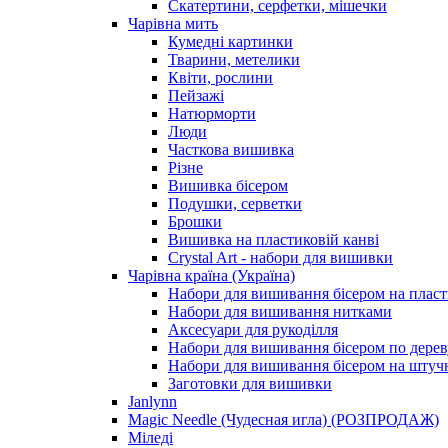
Скатертини, серфетки, мішечки
Чарiвна мить
Кумедні картинки
Тварини, метелики
Квіти, рослини
Пейзажі
Натюрморти
Люди
Часткова вишивка
Різне
Вишивка бісером
Подушки, серветки
Брошки
Вишивка на пластиковій канві
Crystal Art - набори для вишивки
Чарівна країна (Україна)
Набори для вишивання бісером на пласт
Набори для вишивання нитками
Аксесуари для рукоділля
Набори для вишивання бісером по дерев
Набори для вишивання бісером на штучн
Заготовки для вишивки
Janlynn
Magic Needle (Чудесная игла) (РОЗПРОДАЖ)
Міледі