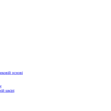
иковій основі
у
ій шкірі