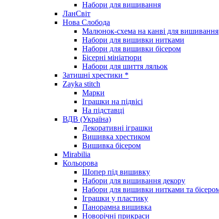
Набори для вишивання
ЛанСвіт
Нова Слобода
Малюнок-схема на канві для вишивання
Набори для вишивки нитками
Набори для вишивки бісером
Бісерні мініатюри
Набори для шиття ляльок
Затишні хрестики *
Zayka stitch
Марки
Іграшки на підвісі
На підставці
ВДВ (Україна)
Декоративні іграшки
Вишивка хрестиком
Вишивка бісером
Mirabilia
Кольорова
Шопер під вишивку
Набори для вишивання декору
Набори для вишивки нитками та бісеро
Іграшки у пластику
Панорамна вишивка
Новорічні прикраси