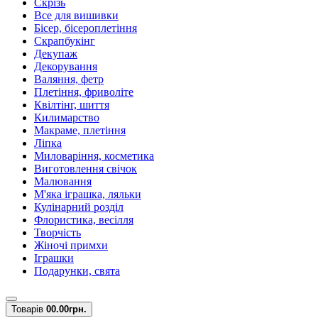
Скрізь
Все для вишивки
Бісер, бісероплетіння
Скрапбукінг
Декупаж
Декорування
Валяння, фетр
Плетіння, фриволіте
Квілтінг, шиття
Килимарство
Макраме, плетіння
Ліпка
Миловаріння, косметика
Виготовлення свічок
Малювання
М'яка іграшка, ляльки
Кулінарний розділ
Флористика, весілля
Творчість
Жіночі примхи
Іграшки
Подарунки, свята
Товарів
0
0.00грн.