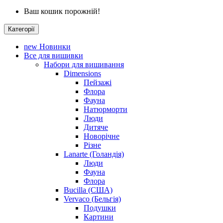
Ваш кошик порожній!
Категорії
new
Новинки
Все для вишивки
Набори для вишивання
Dimensions
Пейзажі
Флора
Фауна
Натюрморти
Люди
Дитяче
Новорічне
Різне
Lanarte (Голандія)
Люди
Фауна
Флора
Bucilla (США)
Vervaco (Бельгія)
Подушки
Картини