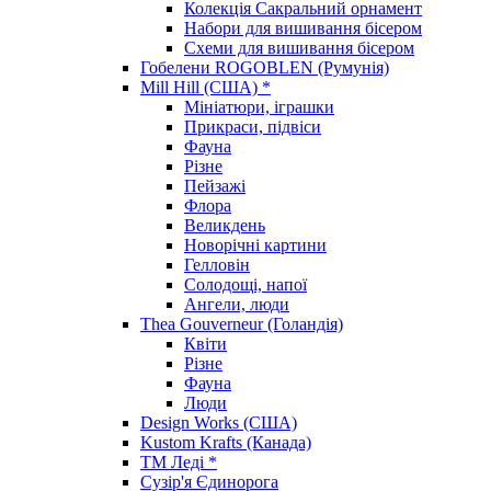
Колекція Сакральний орнамент
Набори для вишивання бісером
Схеми для вишивання бісером
Гобелени ROGOBLEN (Румунія)
Mill Hill (США) *
Мініатюри, іграшки
Прикраси, підвіси
Фауна
Різне
Пейзажі
Флора
Великдень
Новорічні картини
Гелловін
Солодощі, напої
Ангели, люди
Thea Gouverneur (Голандія)
Квіти
Різне
Фауна
Люди
Design Works (США)
Kustom Krafts (Канада)
ТМ Леді *
Сузір'я Єдинорога