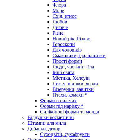
Флора
Море
Схід, етнос
Любов
Дитяче
Різне
Новий рік, Різдво
Гороскопи
Для чоловіків
Смаколики, їда, напитки
Прості форми
Люди, частини тіла
Інші свята
Містика, Хелоуїн
Листя, шишки, ягоди
Візерунки, завитки
Птахи, комахи *
Форми в палетах
Форми під нарізку *
Силіконові форми та молди
Віддушки косметичні
Штампи для мила
Добавки, декор
Сухоцвіти, сухофрукти
Основа для мила, косметики