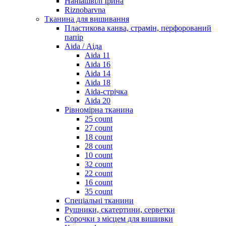
Наніашвілі Ірина
Riznobarvna
Тканина для вишивання
Пластикова канва, страмін, перфорований
папір
Aida / Аіда
Aida 11
Aida 16
Aida 14
Aida 18
Aida-стрічка
Aida 20
Рівномірна тканина
25 count
27 count
18 count
28 count
10 count
32 count
22 count
16 count
35 count
Спеціальні тканини
Рушники, скатертини, серветки
Сорочки з місцем для вишивки