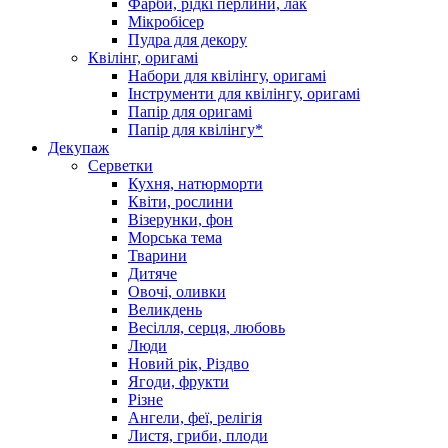
Фарби, рідкі перлини, лак
Мікробісер
Пудра для декору
Квілінг, оригамі
Набори для квілінгу, оригамі
Інструменти для квілінгу, оригамі
Папір для оригамі
Папір для квілінгу*
Декупаж
Серветки
Кухня, натюрморти
Квіти, рослини
Візерунки, фон
Морська тема
Тварини
Дитяче
Овочі, оливки
Великдень
Весілля, серця, любовь
Люди
Новий рік, Різдво
Ягоди, фрукти
Різне
Ангели, феї, релігія
Листя, гриби, плоди