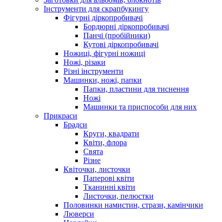
Інструменти для скрапбукингу
Фігурні діркопробивачі
Бордюрні діркопробивачі
Панчі (пробійники)
Кутові діркопробивачі
Ножиці, фігурні ножиці
Ножі, різаки
Різні інструменти
Машинки, ножі, папки
Папки, пластини для тиснення
Ножі
Машинки та приспособи для них
Прикраси
Брадси
Круги, квадрати
Квіти, флора
Свята
Різне
Квіточки, листочки
Паперові квіти
Тканинні квіти
Листочки, пелюстки
Половинки намистин, стрази, камінчики
Люверси