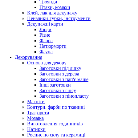
Троянди
Птахи, комахи
Клей, лак для декупажу
Пензлики-губки, інструменти
Декупажні карти
Люди
Різне
Флора
Натюрморти
Фауна
Декорування
Основа для декору
Заготовки під ліпку
Заготовки з дерева
Заготовки з пап'є маше
Інші заготовки
Заготовки з гіпсу
Заготовки з пінопласту
Магніти
Контури, фарби по тканині
Трафарети
Мозаїка
Виготовлення годинників
Натирки
Роспис по склу та керамиці