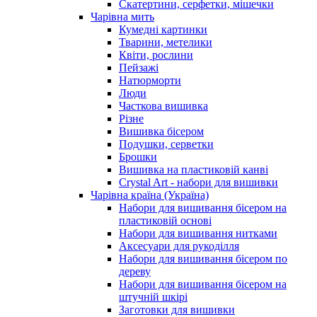
Скатертини, серфетки, мішечки
Чарiвна мить
Кумедні картинки
Тварини, метелики
Квіти, рослини
Пейзажі
Натюрморти
Люди
Часткова вишивка
Різне
Вишивка бісером
Подушки, серветки
Брошки
Вишивка на пластиковій канві
Crystal Art - набори для вишивки
Чарівна країна (Україна)
Набори для вишивання бісером на
пластиковій основі
Набори для вишивання нитками
Аксесуари для рукоділля
Набори для вишивання бісером по
дереву
Набори для вишивання бісером на
штучній шкірі
Заготовки для вишивки