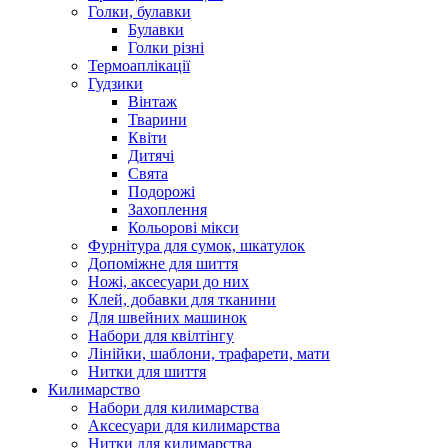
Голки, булавки
Булавки
Голки різні
Термоаплікації
Гудзики
Вінтаж
Тварини
Квіти
Дитячі
Свята
Подорожі
Захоплення
Кольорові мікси
Фурнітура для сумок, шкатулок
Допоміжне для шиття
Ножі, аксесуари до них
Клей, добавки для тканини
Для швейних машинок
Набори для квілтінгу
Лінійки, шаблони, трафарети, мати
Нитки для шиття
Килимарство
Набори для килимарства
Аксесуари для килимарства
Нитки для килимарства