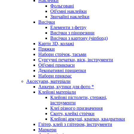
Наклейки
Фольговані
Об'ємні наклейки
Звичайні наклейки
Висічки
Елементи з фетру
Висічки з пінорезини
Висічки з картону (чіпборд)
Карти 3D, колажі
Пряжки
Набори стрічок, тасьми
Сургучні печатки, віск, інструменти
Об'ємні прикраси
Декоративні прищепки
Набори прикрас
Аксесуари, матеріали
Анкери, кутики для фото *
Клейові матеріали
Клейові пістолети, стержні,
інструменти
Клеї різного призначення
Скотч, клейкі стрічки
Клейові аркуші, крапки, квадратики
Глітер, клей з глітером, інструменти
Маркери