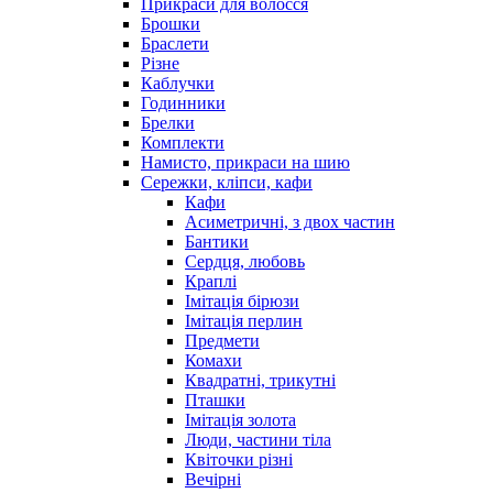
Прикраси для волосся
Брошки
Браслети
Різне
Каблучки
Годинники
Брелки
Комплекти
Намисто, прикраси на шию
Сережки, кліпси, кафи
Кафи
Асиметричні, з двох частин
Бантики
Сердця, любовь
Краплі
Імітація бірюзи
Імітація перлин
Предмети
Комахи
Квадратні, трикутні
Пташки
Імітація золота
Люди, частини тіла
Квіточки різні
Вечірні