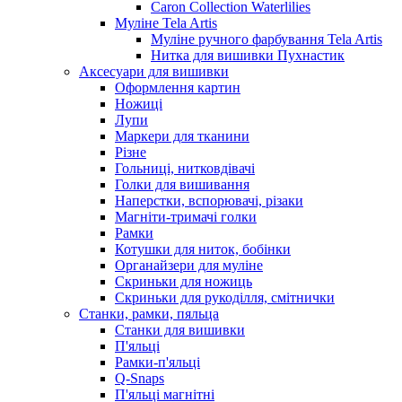
Caron Collection Waterlilies
Муліне Tela Artis
Муліне ручного фарбування Tela Artis
Нитка для вишивки Пухнастик
Аксесуари для вишивки
Оформлення картин
Ножиці
Лупи
Маркери для тканини
Різне
Гольниці, нитковдівачі
Голки для вишивання
Наперстки, вспорювачі, різаки
Магніти-тримачі голки
Рамки
Котушки для ниток, бобінки
Органайзери для муліне
Скриньки для ножиць
Скриньки для рукоділля, смітнички
Станки, рамки, пяльца
Станки для вишивки
П'яльці
Рамки-п'яльці
Q-Snaps
П'яльці магнітні