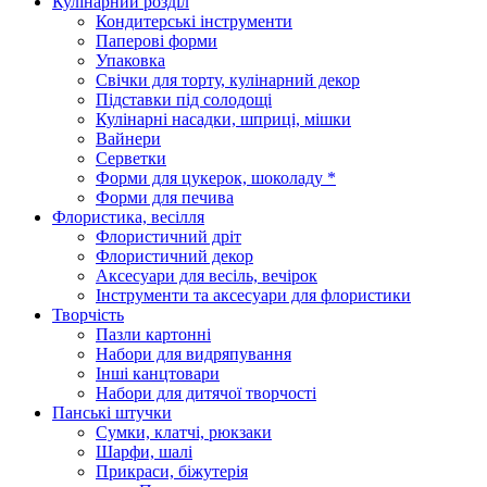
Кулінарний розділ
Кондитерські інструменти
Паперові форми
Упаковка
Свічки для торту, кулінарний декор
Підставки під солодощі
Кулінарні насадки, шприці, мішки
Вайнери
Серветки
Форми для цукерок, шоколаду *
Форми для печива
Флористика, весілля
Флористичний дріт
Флористичний декор
Аксесуари для весіль, вечірок
Інструменти та аксесуари для флористики
Творчість
Пазли картонні
Набори для видряпування
Інші канцтовари
Набори для дитячої творчості
Панські штучки
Сумки, клатчі, рюкзаки
Шарфи, шалі
Прикраси, біжутерія