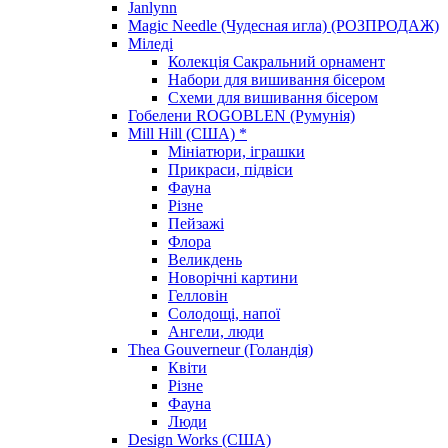
Janlynn
Magic Needle (Чудесная игла) (РОЗПРОДАЖ)
Міледі
Колекція Сакральний орнамент
Набори для вишивання бісером
Схеми для вишивання бісером
Гобелени ROGOBLEN (Румунія)
Mill Hill (США) *
Мініатюри, іграшки
Прикраси, підвіси
Фауна
Різне
Пейзажі
Флора
Великдень
Новорічні картини
Гелловін
Солодощі, напої
Ангели, люди
Thea Gouverneur (Голандія)
Квіти
Різне
Фауна
Люди
Design Works (США)