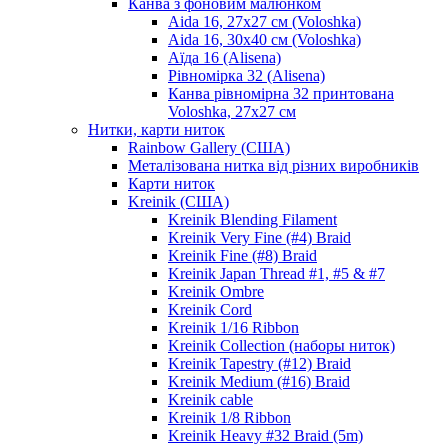
Канва з фоновим малюнком
Aida 16, 27х27 см (Voloshka)
Aida 16, 30х40 см (Voloshka)
Аїда 16 (Alisena)
Рівномірка 32 (Alisena)
Канва рівномірна 32 принтована
Voloshka, 27х27 см
Нитки, карти ниток
Rainbow Gallery (США)
Металізована нитка від різних виробників
Карти ниток
Kreinik (США)
Kreinik Blending Filament
Kreinik Very Fine (#4) Braid
Kreinik Fine (#8) Braid
Kreinik Japan Thread #1, #5 & #7
Kreinik Ombre
Kreinik Cord
Kreinik 1/16 Ribbon
Kreinik Collection (наборы ниток)
Kreinik Tapestry (#12) Braid
Kreinik Medium (#16) Braid
Kreinik cable
Kreinik 1/8 Ribbon
Kreinik Heavy #32 Braid (5m)