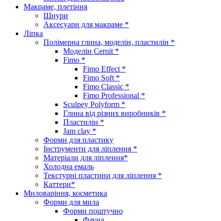
Макраме, плетіння
Шнури
Аксесуари для макраме *
Ліпка
Полімерна глина, моделін, пластилін *
Моделін Cernit *
Fimo *
Fimo Effect *
Fimo Soft *
Fimo Classic *
Fimo Professional *
Sculpey Polyform *
Глина від різних виробників *
Пластилін *
Jam clay *
Форми для пластику
Інструменти для ліплення *
Матеріали для ліплення*
Холодна емаль
Текстурні пластини для ліплення *
Каттери*
Миловаріння, косметика
Форми для мила
Форми поштучно
Фауна