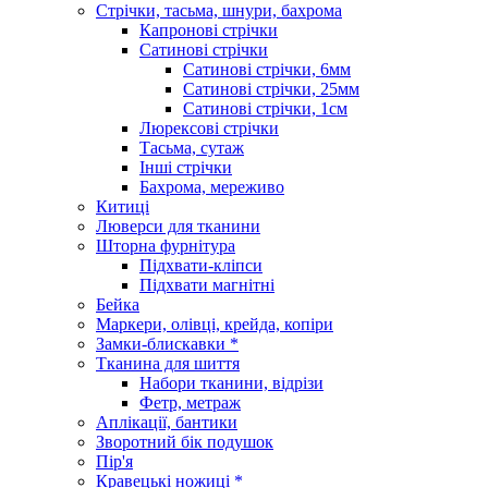
Стрічки, тасьма, шнури, бахрома
Капронові стрічки
Сатинові стрічки
Сатинові стрічки, 6мм
Сатинові стрічки, 25мм
Сатинові стрічки, 1см
Люрексові стрічки
Тасьма, сутаж
Інші стрічки
Бахрома, мереживо
Китиці
Люверси для тканини
Шторна фурнітура
Підхвати-кліпси
Підхвати магнітні
Бейка
Маркери, олівці, крейда, копіри
Замки-блискавки *
Тканина для шиття
Набори тканини, відрізи
Фетр, метраж
Аплікації, бантики
Зворотний бік подушок
Пір'я
Кравецькі ножиці *