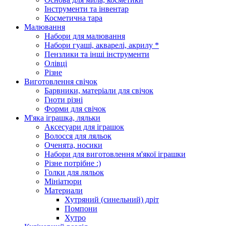
Інструменти та інвентар
Косметична тара
Малювання
Набори для малювання
Набори гуаші, акварелі, акрилу *
Пензлики та інші інструменти
Олівці
Різне
Виготовлення свічок
Барвники, матеріали для свічок
Гноти різні
Форми для свічок
М'яка іграшка, ляльки
Аксесуари для іграшок
Волосся для ляльок
Оченята, носики
Набори для виготовлення м'якої іграшки
Різне потрібне :)
Голки для ляльок
Мініатюри
Материали
Хутряний (синельний) дріт
Помпони
Хутро