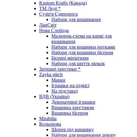
Kustom Krafts (Канада)
ТМ Леді *
Сузір'я Єдинорога
Набори для вишивання
ЛанСвіт
Нова Слобода
Малюнок-схема на канві для
вишивання
Набори для вишивки нитками
Набори для вишивки бісером
Бісерні мініатюри
Набори для шиття ляльок
Затишні хрестики *
Zayka stitch
Марки
Іграшки на підвісі
На підставці
ВДВ (Україна)
Декоративні іграшки
Вишивка хрестиком
Вишивка бісером
Mirabilia
Кольорова
Шопер під вишивку
Набори для вишивання декору