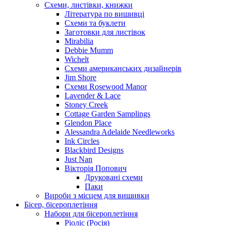
Схеми, листівки, книжки
Література по вишивці
Схеми та буклети
Заготовки для листівок
Mirabilia
Debbie Mumm
Wichelt
Схеми американських дизайнерів
Jim Shore
Cхеми Rosewood Manor
Lavender & Lace
Stoney Creek
Cottage Garden Samplings
Glendon Place
Alessandra Adelaide Needleworks
Ink Circles
Blackbird Designs
Just Nan
Вікторія Попович
Друковані схеми
Паки
Вироби з місцем для вишивки
Бісер, бісероплетіння
Набори для бісероплетіння
Ріоліс (Росія)