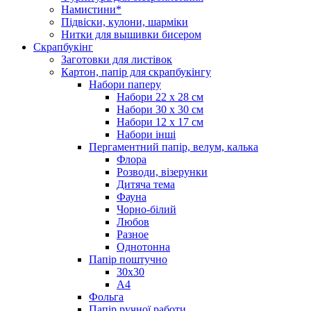
Намистини*
Підвіски, кулони, шарміки
Нитки для вышивки бисером
Скрапбукінг
Заготовки для листівок
Картон, папір для скрапбукінгу
Набори паперу
Набори 22 х 28 см
Набори 30 х 30 см
Набори 12 х 17 см
Набори інші
Пергаментний папір, велум, калька
Флора
Розводи, візерунки
Дитяча тема
Фауна
Чорно-білий
Любов
Разное
Однотонна
Папір поштучно
30х30
А4
Фольга
Папір ручної работи