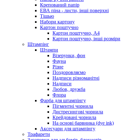
Крепований папір
ЕВА піна - листи, інші поверхні
Тішью
Набори картону
Картон поштучно
Картон поштучно, А4
Картон поштучно, інші розміри
Штампінг
Штампи
Візерунки, фон
Фауна
Різне
Поздоровляємо
Надписи різноманітні
Надписи
Любов, дружба
Флора
Фарба для штампінгу
Пігментні чорнила
Дистресингові чорнила
Крейдовані чорнила
На основі барвника (dye ink)
Аксесуари для штампінгу
Трафарети
Заготовки для альбомів, блокнотів