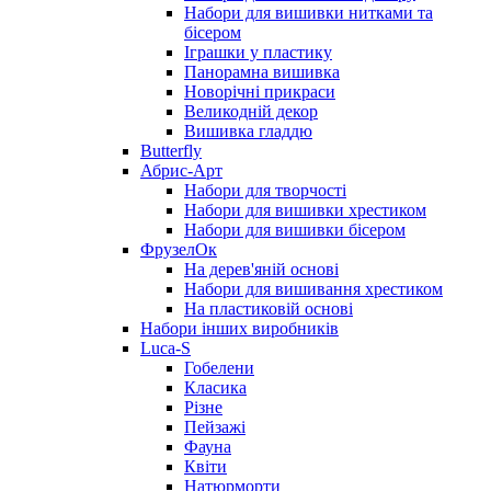
Набори для вишивки нитками та
бісером
Іграшки у пластику
Панорамна вишивка
Новорічні прикраси
Великодній декор
Вишивка гладдю
Butterfly
Абрис-Арт
Набори для творчості
Набори для вишивки хрестиком
Набори для вишивки бісером
ФрузелОк
На дерев'яній основі
Набори для вишивання хрестиком
На пластиковій основі
Набори інших виробників
Luca-S
Гобелени
Класика
Різне
Пейзажі
Фауна
Квіти
Натюрморти