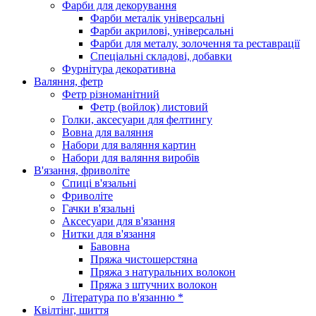
Фарби для декорування
Фарби металік універсальні
Фарби акрилові, універсальні
Фарби для металу, золочення та реставрації
Спеціальні складові, добавки
Фурнітура декоративна
Валяння, фетр
Фетр різноманітний
Фетр (войлок) листовий
Голки, аксесуари для фелтингу
Вовна для валяння
Набори для валяння картин
Набори для валяння виробів
В'язання, фриволіте
Спиці в'язальні
Фриволіте
Гачки в'язальні
Аксесуари для в'язання
Нитки для в'язання
Бавовна
Пряжа чистошерстяна
Пряжа з натуральних волокон
Пряжа з штучних волокон
Література по в'язанню *
Квілтінг, шиття