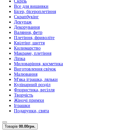
Скрізь
Все для вишивки
Бісер, бісероплетіння
Скрапбукінг
Декупаж
Декорування
Валяння, фетр
Плетіння, фриволіте
Квілтінг, шиття
Килимарство
Макраме, плетіння
Ліпка
Миловаріння, косметика
Виготовлення свічок
Малювання
М'яка іграшка, ляльки
Кулінарний розділ
Флористика, весілля
Творчість
Жіночі примхи
Іграшки
Подарунки, свята
Товарів
0
0.00грн.