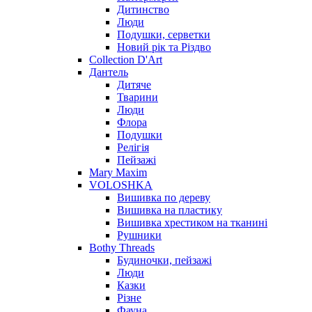
Дитинство
Люди
Подушки, серветки
Новий рік та Різдво
Collection D'Art
Дантель
Дитяче
Тварини
Люди
Флора
Подушки
Релігія
Пейзажі
Mary Maxim
VOLOSHKA
Вишивка по дереву
Вишивка на пластику
Вишивка хрестиком на тканині
Рушники
Bothy Threads
Будиночки, пейзажі
Люди
Казки
Різне
Фауна