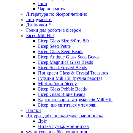
Інші
Чарівна мить
Література по бісероплетінню
Інструменти
Дзвіночки *
Голки для роботи з бісером
Бісер Mill Hill
Бісер Glass Size 6/0 та 8/0
Бісер Seed-Petite
Бісер Glass Seed Beads
Бісер Antique Glass Seed Beads
Бісер Magnifica Glass Beads
Бісер Seed-Frosted Beads
Прикраси Glass & Crystal Treasures
Гудзики Mill Hill (ручна работа)
Міні-набори бісеру
Бісер Glass Pebble Beads
Бісер Glass Bugle Beads
Карти кольорів та трежерсів Mill Hill
Бісер, що світиться у темряві
Паєтки
Шнури, дріт, нитка-гумка, мононитка
Дріт
Нитка-гумка, мононитка
Фурнітура для бісероплетіння