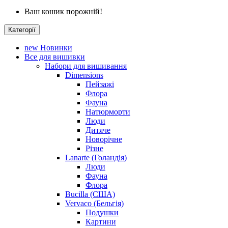
Ваш кошик порожній!
Категорії
new
Новинки
Все для вишивки
Набори для вишивання
Dimensions
Пейзажі
Флора
Фауна
Натюрморти
Люди
Дитяче
Новорічне
Різне
Lanarte (Голандія)
Люди
Фауна
Флора
Bucilla (США)
Vervaco (Бельгія)
Подушки
Картини