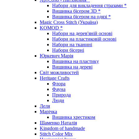
Набори для викладення стразами *
Вишивка бісером 3D *
Вишивка бісером на одязі *
Magic Cross Stitch (Україна)
KOMOD *
Набори на дерев'яній основі
Набори на пластиковій основі
Набори на тканині
Набори бісерні
Юркевич Марія
Вишивка на пластику
Вишивка на дереві
Світ можливостей
Heritage Crafts
Флора
Фауна
Природа
Люди
Леля
Марічка
Вишивка хрестиком
Шаменко Наталія
Kingdom of handmade
Stitch Color Mix