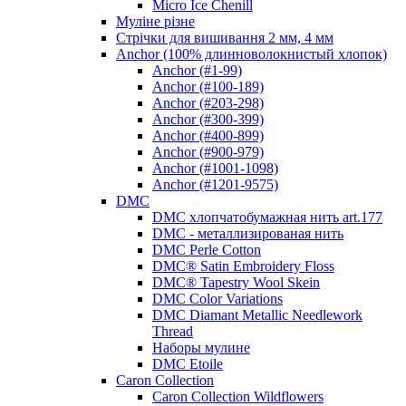
Micro Ice Chenill
Муліне різне
Стрічки для вишивання 2 мм, 4 мм
Anchor (100% длинноволокнистый хлопок)
Anchor (#1-99)
Anchor (#100-189)
Anchor (#203-298)
Anchor (#300-399)
Anchor (#400-899)
Anchor (#900-979)
Anchor (#1001-1098)
Anchor (#1201-9575)
DMC
DMC хлопчатобумажная нить art.177
DMC - металлизированая нить
DMC Perle Cotton
DMC® Satin Embroidery Floss
DMC® Tapestry Wool Skein
DMC Color Variations
DMC Diamant Metallic Needlework
Thread
Наборы мулине
DMC Etoile
Caron Collection
Caron Collection Wildflowers