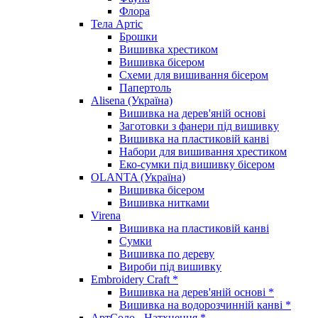
Флора
Тела Артіс
Брошки
Вишивка хрестиком
Вишивка бісером
Схеми для вишивання бісером
Папертоль
Alisena (Україна)
Вишивка на дерев'яній основі
Заготовки з фанери під вишивку
Вишивка на пластиковій канві
Набори для вишивання хрестиком
Еко-сумки під вишивку бісером
OLANTA (Україна)
Вишивка бісером
Вишивка нитками
Virena
Вишивка на пластиковій канві
Сумки
Вишивка по дереву
Вироби під вишивку
Embroidery Craft *
Вишивка на дерев'яній основі *
Вишивка на водорозчинній канві *
АртСоло - Натхнення *