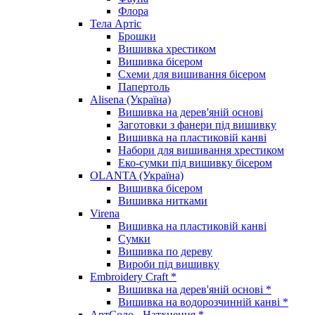
Флора
Тела Артіс
Брошки
Вишивка хрестиком
Вишивка бісером
Схеми для вишивання бісером
Папертоль
Alisena (Україна)
Вишивка на дерев'яній основі
Заготовки з фанери під вишивку
Вишивка на пластиковій канві
Набори для вишивання хрестиком
Еко-сумки під вишивку бісером
OLANTA (Україна)
Вишивка бісером
Вишивка нитками
Virena
Вишивка на пластиковій канві
Сумки
Вишивка по дереву
Вироби під вишивку
Embroidery Craft *
Вишивка на дерев'яній основі *
Вишивка на водорозчинній канві *
АртСоло - Натхнення *