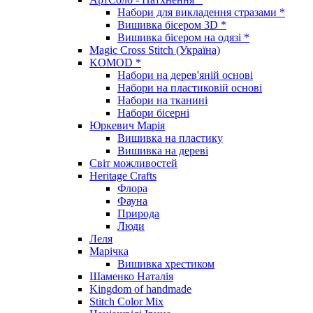
Набори для викладення стразами *
Вишивка бісером 3D *
Вишивка бісером на одязі *
Magic Cross Stitch (Україна)
KOMOD *
Набори на дерев'яній основі
Набори на пластиковій основі
Набори на тканині
Набори бісерні
Юркевич Марія
Вишивка на пластику
Вишивка на дереві
Світ можливостей
Heritage Crafts
Флора
Фауна
Природа
Люди
Леля
Марічка
Вишивка хрестиком
Шаменко Наталія
Kingdom of handmade
Stitch Color Mix