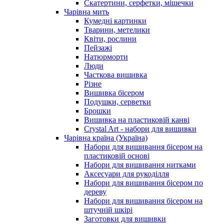
Скатертини, серфетки, мішечки
Чарiвна мить
Кумедні картинки
Тварини, метелики
Квіти, рослини
Пейзажі
Натюрморти
Люди
Часткова вишивка
Різне
Вишивка бісером
Подушки, серветки
Брошки
Вишивка на пластиковій канві
Crystal Art - набори для вишивки
Чарівна країна (Україна)
Набори для вишивання бісером на
пластиковій основі
Набори для вишивання нитками
Аксесуари для рукоділля
Набори для вишивання бісером по
дереву
Набори для вишивання бісером на
штучній шкірі
Заготовки для вишивки