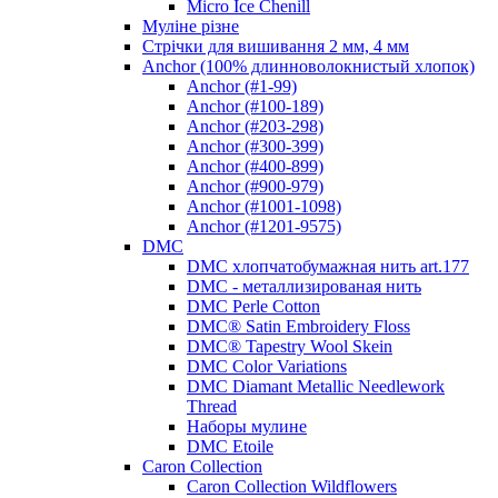
Micro Ice Chenill
Муліне різне
Стрічки для вишивання 2 мм, 4 мм
Anchor (100% длинноволокнистый хлопок)
Anchor (#1-99)
Anchor (#100-189)
Anchor (#203-298)
Anchor (#300-399)
Anchor (#400-899)
Anchor (#900-979)
Anchor (#1001-1098)
Anchor (#1201-9575)
DMC
DMC хлопчатобумажная нить art.177
DMC - металлизированая нить
DMC Perle Cotton
DMC® Satin Embroidery Floss
DMC® Tapestry Wool Skein
DMC Color Variations
DMC Diamant Metallic Needlework
Thread
Наборы мулине
DMC Etoile
Caron Collection
Caron Collection Wildflowers