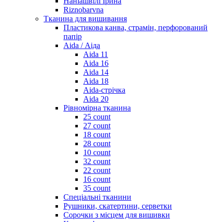
Наніашвілі Ірина
Riznobarvna
Тканина для вишивання
Пластикова канва, страмін, перфорований
папір
Aida / Аіда
Aida 11
Aida 16
Aida 14
Aida 18
Aida-стрічка
Aida 20
Рівномірна тканина
25 count
27 count
18 count
28 count
10 count
32 count
22 count
16 count
35 count
Спеціальні тканини
Рушники, скатертини, серветки
Сорочки з місцем для вишивки