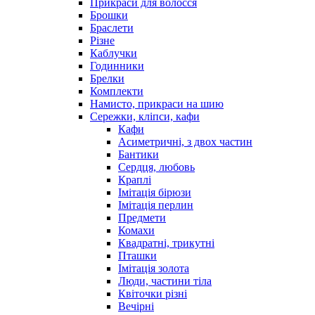
Прикраси для волосся
Брошки
Браслети
Різне
Каблучки
Годинники
Брелки
Комплекти
Намисто, прикраси на шию
Сережки, кліпси, кафи
Кафи
Асиметричні, з двох частин
Бантики
Сердця, любовь
Краплі
Імітація бірюзи
Імітація перлин
Предмети
Комахи
Квадратні, трикутні
Пташки
Імітація золота
Люди, частини тіла
Квіточки різні
Вечірні