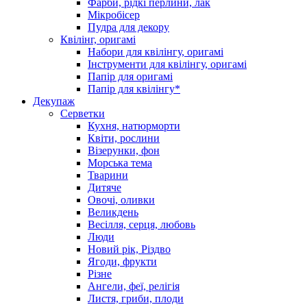
Фарби, рідкі перлини, лак
Мікробісер
Пудра для декору
Квілінг, оригамі
Набори для квілінгу, оригамі
Інструменти для квілінгу, оригамі
Папір для оригамі
Папір для квілінгу*
Декупаж
Серветки
Кухня, натюрморти
Квіти, рослини
Візерунки, фон
Морська тема
Тварини
Дитяче
Овочі, оливки
Великдень
Весілля, серця, любовь
Люди
Новий рік, Різдво
Ягоди, фрукти
Різне
Ангели, феї, релігія
Листя, гриби, плоди