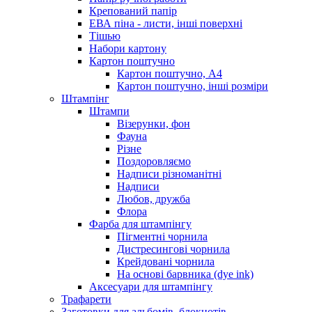
Крепований папір
ЕВА піна - листи, інші поверхні
Тішью
Набори картону
Картон поштучно
Картон поштучно, А4
Картон поштучно, інші розміри
Штампінг
Штампи
Візерунки, фон
Фауна
Різне
Поздоровляємо
Надписи різноманітні
Надписи
Любов, дружба
Флора
Фарба для штампінгу
Пігментні чорнила
Дистресингові чорнила
Крейдовані чорнила
На основі барвника (dye ink)
Аксесуари для штампінгу
Трафарети
Заготовки для альбомів, блокнотів