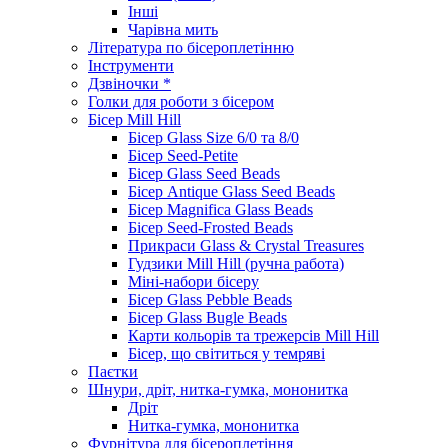
Інші
Чарівна мить
Література по бісероплетінню
Інструменти
Дзвіночки *
Голки для роботи з бісером
Бісер Mill Hill
Бісер Glass Size 6/0 та 8/0
Бісер Seed-Petite
Бісер Glass Seed Beads
Бісер Antique Glass Seed Beads
Бісер Magnifica Glass Beads
Бісер Seed-Frosted Beads
Прикраси Glass & Crystal Treasures
Гудзики Mill Hill (ручна работа)
Міні-набори бісеру
Бісер Glass Pebble Beads
Бісер Glass Bugle Beads
Карти кольорів та трежерсів Mill Hill
Бісер, що світиться у темряві
Паєтки
Шнури, дріт, нитка-гумка, мононитка
Дріт
Нитка-гумка, мононитка
Фурнітура для бісероплетіння