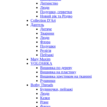
Дитинство
Люди
Подушки, серветки
Новий рік та Різдво
Collection D'Art
Дантель
Дитяче
Тварини
Люди
Флора
Подушки
Релігія
Пейзажі
Mary Maxim
VOLOSHKA
Вишивка по дереву
Вишивка на пластику
Вишивка хрестиком на тканині
Рушники
Bothy Threads
Будиночки, пейзажі
Люди
Казки
Різне
Фауна