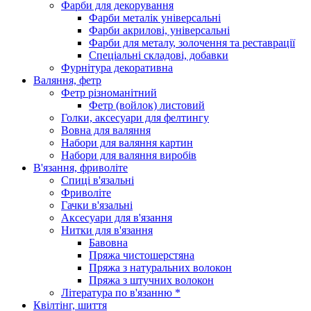
Фарби для декорування
Фарби металік універсальні
Фарби акрилові, універсальні
Фарби для металу, золочення та реставрації
Спеціальні складові, добавки
Фурнітура декоративна
Валяння, фетр
Фетр різноманітний
Фетр (войлок) листовий
Голки, аксесуари для фелтингу
Вовна для валяння
Набори для валяння картин
Набори для валяння виробів
В'язання, фриволіте
Спиці в'язальні
Фриволіте
Гачки в'язальні
Аксесуари для в'язання
Нитки для в'язання
Бавовна
Пряжа чистошерстяна
Пряжа з натуральних волокон
Пряжа з штучних волокон
Література по в'язанню *
Квілтінг, шиття