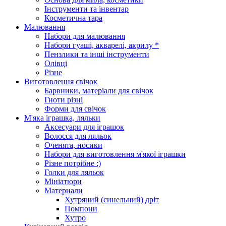
Інструменти та інвентар
Косметична тара
Малювання
Набори для малювання
Набори гуаші, акварелі, акрилу *
Пензлики та інші інструменти
Олівці
Різне
Виготовлення свічок
Барвники, матеріали для свічок
Гноти різні
Форми для свічок
М'яка іграшка, ляльки
Аксесуари для іграшок
Волосся для ляльок
Оченята, носики
Набори для виготовлення м'якої іграшки
Різне потрібне :)
Голки для ляльок
Мініатюри
Материали
Хутряний (синельний) дріт
Помпони
Хутро