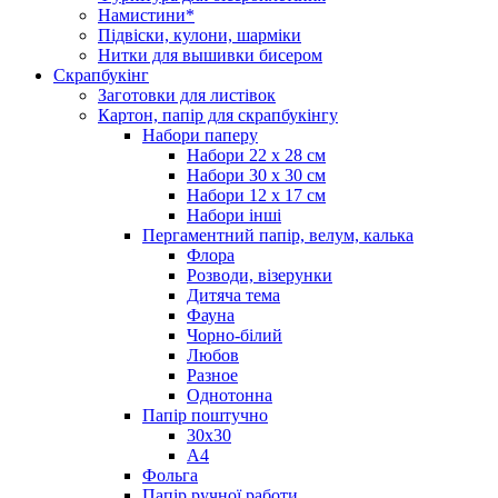
Намистини*
Підвіски, кулони, шарміки
Нитки для вышивки бисером
Скрапбукінг
Заготовки для листівок
Картон, папір для скрапбукінгу
Набори паперу
Набори 22 х 28 см
Набори 30 х 30 см
Набори 12 х 17 см
Набори інші
Пергаментний папір, велум, калька
Флора
Розводи, візерунки
Дитяча тема
Фауна
Чорно-білий
Любов
Разное
Однотонна
Папір поштучно
30х30
А4
Фольга
Папір ручної работи