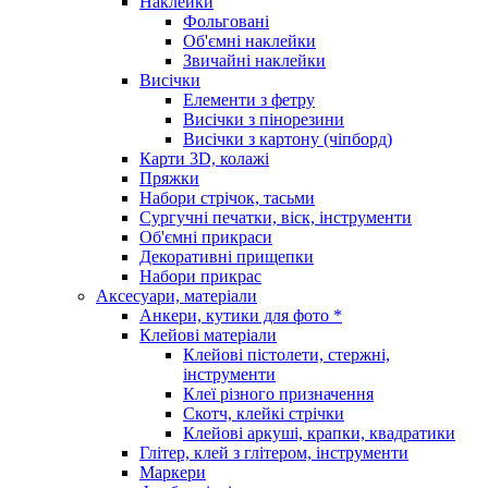
Наклейки
Фольговані
Об'ємні наклейки
Звичайні наклейки
Висічки
Елементи з фетру
Висічки з пінорезини
Висічки з картону (чіпборд)
Карти 3D, колажі
Пряжки
Набори стрічок, тасьми
Сургучні печатки, віск, інструменти
Об'ємні прикраси
Декоративні прищепки
Набори прикрас
Аксесуари, матеріали
Анкери, кутики для фото *
Клейові матеріали
Клейові пістолети, стержні,
інструменти
Клеї різного призначення
Скотч, клейкі стрічки
Клейові аркуші, крапки, квадратики
Глітер, клей з глітером, інструменти
Маркери