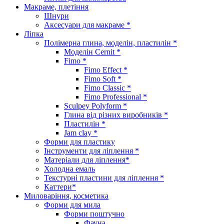
Макраме, плетіння
Шнури
Аксесуари для макраме *
Ліпка
Полімерна глина, моделін, пластилін *
Моделін Cernit *
Fimo *
Fimo Effect *
Fimo Soft *
Fimo Classic *
Fimo Professional *
Sculpey Polyform *
Глина від різних виробників *
Пластилін *
Jam clay *
Форми для пластику
Інструменти для ліплення *
Матеріали для ліплення*
Холодна емаль
Текстурні пластини для ліплення *
Каттери*
Миловаріння, косметика
Форми для мила
Форми поштучно
Фауна