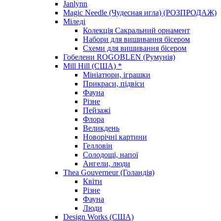
Janlynn
Magic Needle (Чудесная игла) (РОЗПРОДАЖ)
Міледі
Колекція Сакральний орнамент
Набори для вишивання бісером
Схеми для вишивання бісером
Гобелени ROGOBLEN (Румунія)
Mill Hill (США) *
Мініатюри, іграшки
Прикраси, підвіси
Фауна
Різне
Пейзажі
Флора
Великдень
Новорічні картини
Гелловін
Солодощі, напої
Ангели, люди
Thea Gouverneur (Голандія)
Квіти
Різне
Фауна
Люди
Design Works (США)