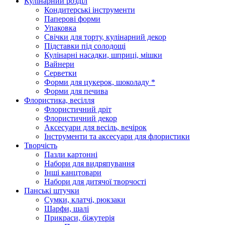
Кулінарний розділ
Кондитерські інструменти
Паперові форми
Упаковка
Свічки для торту, кулінарний декор
Підставки під солодощі
Кулінарні насадки, шприці, мішки
Вайнери
Серветки
Форми для цукерок, шоколаду *
Форми для печива
Флористика, весілля
Флористичний дріт
Флористичний декор
Аксесуари для весіль, вечірок
Інструменти та аксесуари для флористики
Творчість
Пазли картонні
Набори для видряпування
Інші канцтовари
Набори для дитячої творчості
Панські штучки
Сумки, клатчі, рюкзаки
Шарфи, шалі
Прикраси, біжутерія