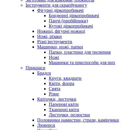
Інструменти для скрапбукингу
Фігурні діркопробивачі
Бордюрні діркопробивачі
Панчі (пробійники)
Кутові діркопробивачі
Ножиці, фігурні ножиці
Ножі, різаки
Різні інструменти
Машинки, ножі, папки
Папки, пластини для тиснення
Ножі
Машинки та приспособи для них
Прикраси
Брадси
Круги, квадрати
Квіти, флора
Свята
Різне
Квіточки, листочки
Паперові квіти
Тканинні квіти
Листочки, пелюстки
Половинки намистин, стрази, камінчики
Люверси