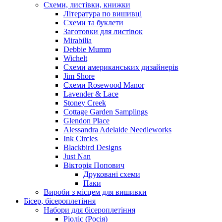
Схеми, листівки, книжки
Література по вишивці
Схеми та буклети
Заготовки для листівок
Mirabilia
Debbie Mumm
Wichelt
Схеми американських дизайнерів
Jim Shore
Cхеми Rosewood Manor
Lavender & Lace
Stoney Creek
Cottage Garden Samplings
Glendon Place
Alessandra Adelaide Needleworks
Ink Circles
Blackbird Designs
Just Nan
Вікторія Попович
Друковані схеми
Паки
Вироби з місцем для вишивки
Бісер, бісероплетіння
Набори для бісероплетіння
Ріоліс (Росія)