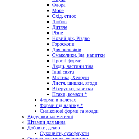
Флора
Море
Схід, етнос
Любов
Дитяче
Різне
Новий рік, Різдво
Гороскопи
Для чоловіків
Смаколики, їда, напитки
Прості форми
Люди, частини тіла
Інші свята
Містика, Хелоуїн
Листя, шишки, ягоди
Візерунки, завитки
Птахи, комахи *
Форми в палетах
Форми під нарізку *
Силіконові форми та молди
Віддушки косметичні
Штампи для мила
Добавки, декор
Сухоцвіти, сухофрукти
Основа для мила, косметики