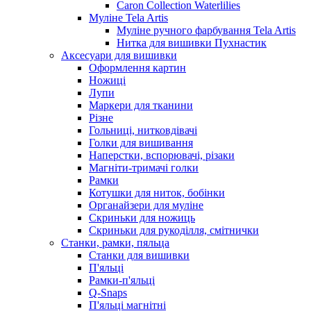
Caron Collection Waterlilies
Муліне Tela Artis
Муліне ручного фарбування Tela Artis
Нитка для вишивки Пухнастик
Аксесуари для вишивки
Оформлення картин
Ножиці
Лупи
Маркери для тканини
Різне
Гольниці, нитковдівачі
Голки для вишивання
Наперстки, вспорювачі, різаки
Магніти-тримачі голки
Рамки
Котушки для ниток, бобінки
Органайзери для муліне
Скриньки для ножиць
Скриньки для рукоділля, смітнички
Станки, рамки, пяльца
Станки для вишивки
П'яльці
Рамки-п'яльці
Q-Snaps
П'яльці магнітні