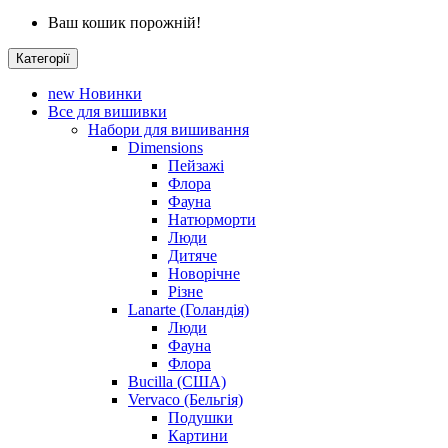
Ваш кошик порожній!
Категорії
new
Новинки
Все для вишивки
Набори для вишивання
Dimensions
Пейзажі
Флора
Фауна
Натюрморти
Люди
Дитяче
Новорічне
Різне
Lanarte (Голандія)
Люди
Фауна
Флора
Bucilla (США)
Vervaco (Бельгія)
Подушки
Картини