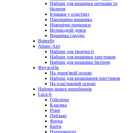
Набори для вишивки нитками та
бісером
Іграшки у пластику
Панорамна вишивка
Новорічні прикраси
Великодній декор
Вишивка гладдю
Butterfly
Абрис-Арт
Набори для творчості
Набори для вишивки хрестиком
Набори для вишивки бісером
ФрузелОк
На дерев'яній основі
Набори для вишивання хрестиком
На пластиковій основі
Набори інших виробників
Luca-S
Гобелени
Класика
Різне
Пейзажі
Фауна
Квіти
Натюрморти