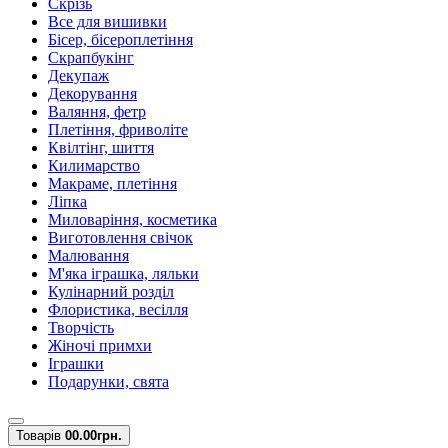
Скрізь
Все для вишивки
Бісер, бісероплетіння
Скрапбукінг
Декупаж
Декорування
Валяння, фетр
Плетіння, фриволіте
Квілтінг, шиття
Килимарство
Макраме, плетіння
Ліпка
Миловаріння, косметика
Виготовлення свічок
Малювання
М'яка іграшка, ляльки
Кулінарний розділ
Флористика, весілля
Творчість
Жіночі примхи
Іграшки
Подарунки, свята
Товарів
0
0.00грн.