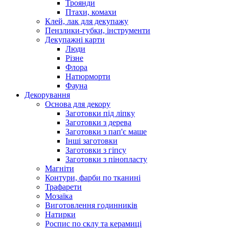
Троянди
Птахи, комахи
Клей, лак для декупажу
Пензлики-губки, інструменти
Декупажні карти
Люди
Різне
Флора
Натюрморти
Фауна
Декорування
Основа для декору
Заготовки під ліпку
Заготовки з дерева
Заготовки з пап'є маше
Інші заготовки
Заготовки з гіпсу
Заготовки з пінопласту
Магніти
Контури, фарби по тканині
Трафарети
Мозаїка
Виготовлення годинників
Натирки
Роспис по склу та керамиці