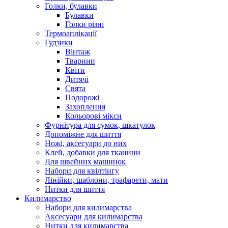
Голки, булавки
Булавки
Голки різні
Термоаплікації
Гудзики
Вінтаж
Тварини
Квіти
Дитячі
Свята
Подорожі
Захоплення
Кольорові мікси
Фурнітура для сумок, шкатулок
Допоміжне для шиття
Ножі, аксесуари до них
Клей, добавки для тканини
Для швейних машинок
Набори для квілтінгу
Лінійки, шаблони, трафарети, мати
Нитки для шиття
Килимарство
Набори для килимарства
Аксесуари для килимарства
Нитки для килимарства