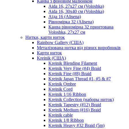
Канва з фоновим малюнком
Aida 16, 27х27 см (Voloshka)
Aida 16, 30х40 см (Voloshka)
Аїда 16 (Alisena)
Рівномірка 32 (Alisena)
Канва рівномірна 32 принтована
Voloshka, 27х27 см
Нитки, карти ниток
Rainbow Gallery (США)
Металізована нитка від різних виробників
Карти ниток
Kreinik (США)
Kreinik Blending Filament
Kreinik Very Fine (#4) Braid
Kreinik Fine (#8) Braid
Kreinik Japan Thread #1, #5 & #7
Kreinik Ombre
Kreinik Cord
Kreinik 1/16 Ribbon
Kreinik Collection (наборы ниток)
Kreinik Tapestry (#12) Braid
Kreinik Medium (#16) Braid
Kreinik cable
Kreinik 1/8 Ribbon
Kreinik Heavy #32 Braid (5m)