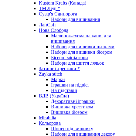
Kustom Krafts (Канада)
ТМ Леді *
Сузір'я Єдинорога
Набори для вишивання
ЛанСвіт
Нова Слобода
Малюнок-схема на канві для
вишивання
Набори для вишивки нитками
Набори для вишивки бісером
Бісерні мініатюри
Набори для шиття ляльок
Затишні хрестики *
Zayka stitch
Марки
Іграшки на підвісі
На підставці
ВДВ (Україна)
Декоративні іграшки
Вишивка хрестиком
Вишивка бісером
Mirabilia
Кольорова
Шопер під вишивку
Набори для вишивання декору