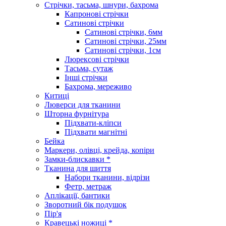
Стрічки, тасьма, шнури, бахрома
Капронові стрічки
Сатинові стрічки
Сатинові стрічки, 6мм
Сатинові стрічки, 25мм
Сатинові стрічки, 1см
Люрексові стрічки
Тасьма, сутаж
Інші стрічки
Бахрома, мереживо
Китиці
Люверси для тканини
Шторна фурнітура
Підхвати-кліпси
Підхвати магнітні
Бейка
Маркери, олівці, крейда, копіри
Замки-блискавки *
Тканина для шиття
Набори тканини, відрізи
Фетр, метраж
Аплікації, бантики
Зворотний бік подушок
Пір'я
Кравецькі ножиці *