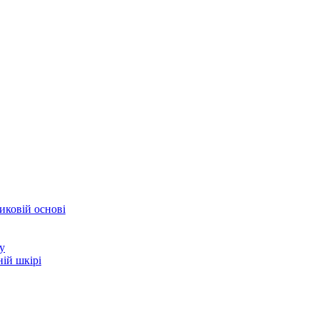
иковій основі
у
ій шкірі