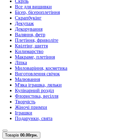
Скрізь
Все для вишивки
Бісер, бісероплетіння
Скрапбукінг
Декупаж
Декорування
Валяння, фетр
Плетіння, фриволіте
Квілтінг, шиття
Килимарство
Макраме, плетіння
Ліпка
Миловаріння, косметика
Виготовлення свічок
Малювання
М'яка іграшка, ляльки
Кулінарний розділ
Флористика, весілля
Творчість
Жіночі примхи
Іграшки
Подарунки, свята
Товарів
0
0.00грн.