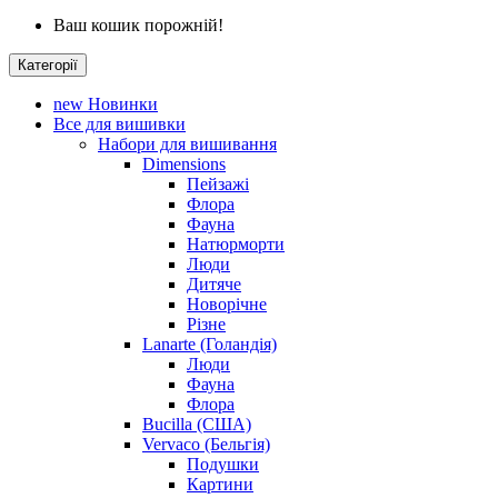
Ваш кошик порожній!
Категорії
new
Новинки
Все для вишивки
Набори для вишивання
Dimensions
Пейзажі
Флора
Фауна
Натюрморти
Люди
Дитяче
Новорічне
Різне
Lanarte (Голандія)
Люди
Фауна
Флора
Bucilla (США)
Vervaco (Бельгія)
Подушки
Картини