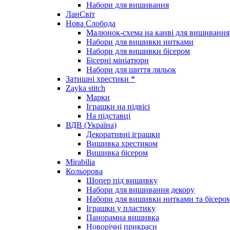
Набори для вишивання
ЛанСвіт
Нова Слобода
Малюнок-схема на канві для вишивання
Набори для вишивки нитками
Набори для вишивки бісером
Бісерні мініатюри
Набори для шиття ляльок
Затишні хрестики *
Zayka stitch
Марки
Іграшки на підвісі
На підставці
ВДВ (Україна)
Декоративні іграшки
Вишивка хрестиком
Вишивка бісером
Mirabilia
Кольорова
Шопер під вишивку
Набори для вишивання декору
Набори для вишивки нитками та бісеро
Іграшки у пластику
Панорамна вишивка
Новорічні прикраси