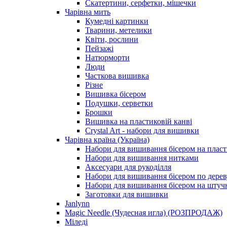
Скатертини, серфетки, мішечки
Чарiвна мить
Кумедні картинки
Тварини, метелики
Квіти, рослини
Пейзажі
Натюрморти
Люди
Часткова вишивка
Різне
Вишивка бісером
Подушки, серветки
Брошки
Вишивка на пластиковій канві
Crystal Art - набори для вишивки
Чарівна країна (Україна)
Набори для вишивання бісером на пласт
Набори для вишивання нитками
Аксесуари для рукоділля
Набори для вишивання бісером по дерев
Набори для вишивання бісером на штучн
Заготовки для вишивки
Janlynn
Magic Needle (Чудесная игла) (РОЗПРОДАЖ)
Міледі