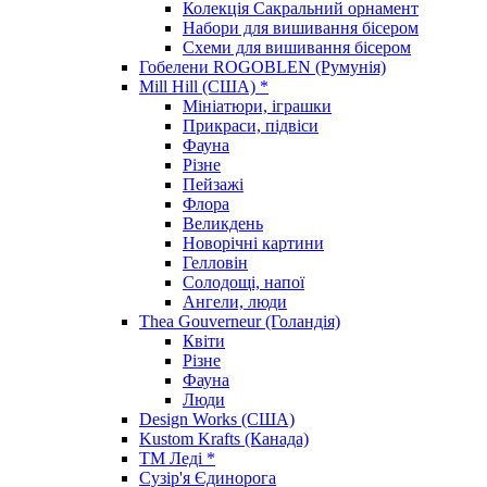
Колекція Сакральний орнамент
Набори для вишивання бісером
Схеми для вишивання бісером
Гобелени ROGOBLEN (Румунія)
Mill Hill (США) *
Мініатюри, іграшки
Прикраси, підвіси
Фауна
Різне
Пейзажі
Флора
Великдень
Новорічні картини
Гелловін
Солодощі, напої
Ангели, люди
Thea Gouverneur (Голандія)
Квіти
Різне
Фауна
Люди
Design Works (США)
Kustom Krafts (Канада)
ТМ Леді *
Сузір'я Єдинорога