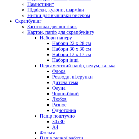
Намистини*
Підвіски, кулони, шарміки
Нитки для вышивки бисером
Скрапбукінг
Заготовки для листівок
Картон, папір для скрапбукінгу
Набори паперу
Набори 22 х 28 см
Набори 30 х 30 см
Набори 12 х 17 см
Набори інші
Пергаментний папір, велум, калька
Флора
Розводи, візерунки
Дитяча тема
Фауна
Чорно-білий
Любов
Разное
Однотонна
Папір поштучно
30х30
А4
Фольга
Папір ручної работи