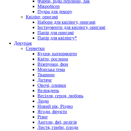
Фарби, рідкі перлини, лак
Мікробісер
Пудра для декору
Квілінг, оригамі
Набори для квілінгу, оригамі
Інструменти для квілінгу, оригамі
Папір для оригамі
Папір для квілінгу*
Декупаж
Серветки
Кухня, натюрморти
Квіти, рослини
Візерунки, фон
Морська тема
Тварини
Дитяче
Овочі, оливки
Великдень
Весілля, серця, любовь
Люди
Новий рік, Різдво
Ягоди, фрукти
Різне
Ангели, феї, релігія
Листя, гриби, плоди