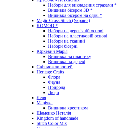
Набори для викладення стразами *
Вишивка бісером 3D *
Вишивка бісером на одязі *
Magic Cross Stitch (Україна)
KOMOD *
Набори на дерев'яній основі
Набори на пластиковій основі
Набори на тканині
Набори бісерні
Юркевич Марія
Вишивка на пластику
Вишивка на дереві
Світ можливостей
Heritage Crafts
Флора
Фауна
Природа
Люди
Леля
Марічка
Вишивка хрестиком
Шаменко Наталія
Kingdom of handmade
Stitch Color Mix