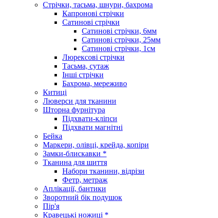
Стрічки, тасьма, шнури, бахрома
Капронові стрічки
Сатинові стрічки
Сатинові стрічки, 6мм
Сатинові стрічки, 25мм
Сатинові стрічки, 1см
Люрексові стрічки
Тасьма, сутаж
Інші стрічки
Бахрома, мереживо
Китиці
Люверси для тканини
Шторна фурнітура
Підхвати-кліпси
Підхвати магнітні
Бейка
Маркери, олівці, крейда, копіри
Замки-блискавки *
Тканина для шиття
Набори тканини, відрізи
Фетр, метраж
Аплікації, бантики
Зворотний бік подушок
Пір'я
Кравецькі ножиці *