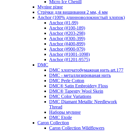
Micro Ice Chenill
Муліне різне
Стрічки для вишивання 2 мм, 4 мм
Anchor (100% длинноволокнистый хлопок)
Anchor (#1-99)
Anchor (#100-189)
Anchor (#203-298)
Anchor (#300-399)
Anchor (#400-899)
Anchor (#900-979)
Anchor (#1001-1098)
Anchor (#1201-9575)
DMC
DMC хлопчатобумажная нить art.177
DMC - металлизированая нить
DMC Perle Cotton
DMC® Satin Embroidery Floss
DMC® Tapestry Wool Skein
DMC Color Variations
DMC Diamant Metallic Needlework
Thread
Наборы мулине
DMC Etoile
Caron Collection
Caron Collection Wildflowers