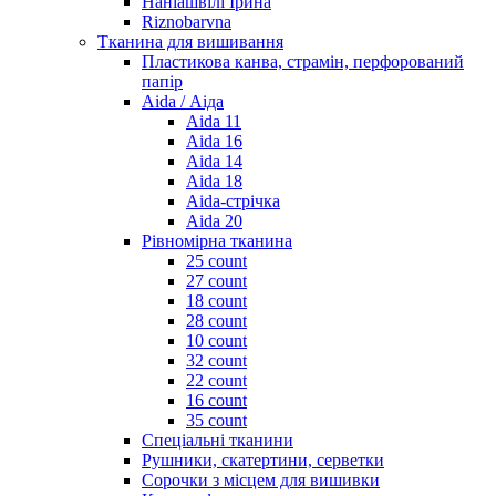
Наніашвілі Ірина
Riznobarvna
Тканина для вишивання
Пластикова канва, страмін, перфорований
папір
Aida / Аіда
Aida 11
Aida 16
Aida 14
Aida 18
Aida-стрічка
Aida 20
Рівномірна тканина
25 count
27 count
18 count
28 count
10 count
32 count
22 count
16 count
35 count
Спеціальні тканини
Рушники, скатертини, серветки
Сорочки з місцем для вишивки