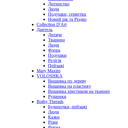
Дитинство
Люди
Подушки, серветки
Новий рік та Різдво
Collection D'Art
Дантель
Дитяче
Тварини
Люди
Флора
Подушки
Релігія
Пейзажі
Mary Maxim
VOLOSHKA
Вишивка по дереву
Вишивка на пластику
Вишивка хрестиком на тканині
Рушники
Bothy Threads
Будиночки, пейзажі
Люди
Казки
Різне
Фауна