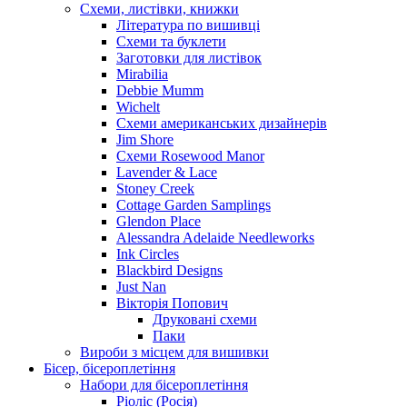
Схеми, листівки, книжки
Література по вишивці
Схеми та буклети
Заготовки для листівок
Mirabilia
Debbie Mumm
Wichelt
Схеми американських дизайнерів
Jim Shore
Cхеми Rosewood Manor
Lavender & Lace
Stoney Creek
Cottage Garden Samplings
Glendon Place
Alessandra Adelaide Needleworks
Ink Circles
Blackbird Designs
Just Nan
Вікторія Попович
Друковані схеми
Паки
Вироби з місцем для вишивки
Бісер, бісероплетіння
Набори для бісероплетіння
Ріоліс (Росія)