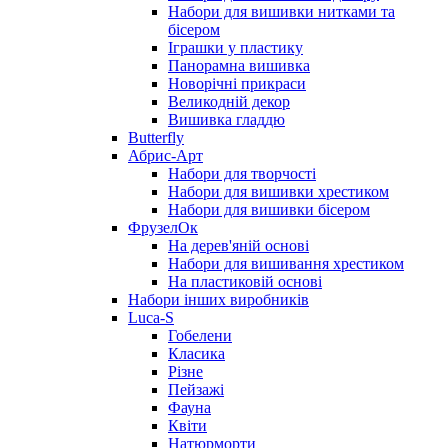
Набори для вишивки нитками та
бісером
Іграшки у пластику
Панорамна вишивка
Новорічні прикраси
Великодній декор
Вишивка гладдю
Butterfly
Абрис-Арт
Набори для творчості
Набори для вишивки хрестиком
Набори для вишивки бісером
ФрузелОк
На дерев'яній основі
Набори для вишивання хрестиком
На пластиковій основі
Набори інших виробників
Luca-S
Гобелени
Класика
Різне
Пейзажі
Фауна
Квіти
Натюрморти