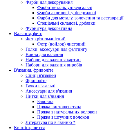
Фарби для декорування
Фарби металік універсальні
Фарби акрилові, універсальні
Фарби для металу, золочення та реставрації
Спеціальні складові, добавки
Фурнітура декоративна
Валяння, фетр
Фетр різноманітний
Фетр (войлок) листовий
Голки, аксесуари для фелтингу
Вовна для валяння
Набори для валяння картин
Набори для валяння виробів
В'язання, фриволіте
Спиці в'язальні
Фриволіте
Гачки в'язальні
Аксесуари для в'язання
Нитки для в'язання
Бавовна
Пряжа чистошерстяна
Пряжа з натуральних волокон
Пряжа з штучних волокон
Література по в'язанню *
Квілтінг, шиття