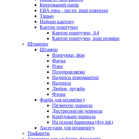
Крепований папір
ЕВА піна - листи, інші поверхні
Тішью
Набори картону
Картон поштучно
Картон поштучно, А4
Картон поштучно, інші розміри
Штампінг
Штампи
Візерунки, фон
Фауна
Різне
Поздоровляємо
Надписи різноманітні
Надписи
Любов, дружба
Флора
Фарба для штампінгу
Пігментні чорнила
Дистресингові чорнила
Крейдовані чорнила
На основі барвника (dye ink)
Аксесуари для штампінгу
Трафарети
Заготовки для альбомів, блокнотів