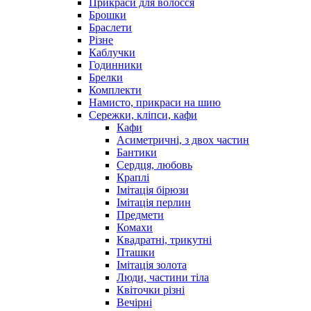
Прикраси для волосся
Брошки
Браслети
Різне
Каблучки
Годинники
Брелки
Комплекти
Намисто, прикраси на шию
Сережки, кліпси, кафи
Кафи
Асиметричні, з двох частин
Бантики
Сердця, любовь
Краплі
Імітація бірюзи
Імітація перлин
Предмети
Комахи
Квадратні, трикутні
Пташки
Імітація золота
Люди, частини тіла
Квіточки різні
Вечірні