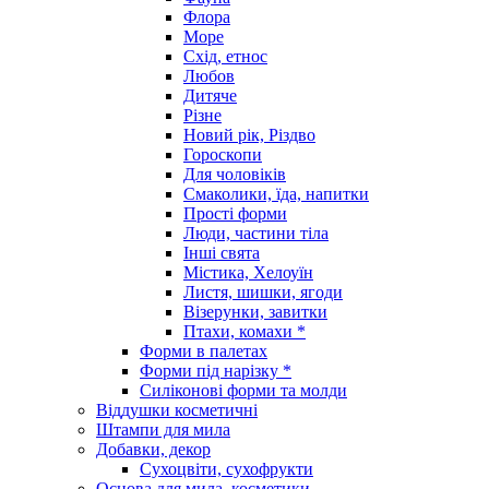
Флора
Море
Схід, етнос
Любов
Дитяче
Різне
Новий рік, Різдво
Гороскопи
Для чоловіків
Смаколики, їда, напитки
Прості форми
Люди, частини тіла
Інші свята
Містика, Хелоуїн
Листя, шишки, ягоди
Візерунки, завитки
Птахи, комахи *
Форми в палетах
Форми під нарізку *
Силіконові форми та молди
Віддушки косметичні
Штампи для мила
Добавки, декор
Сухоцвіти, сухофрукти
Основа для мила, косметики