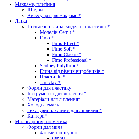
Макраме, плетіння
Шнури
Аксесуари для макраме *
Ліпка
Полімерна глина, моделін, пластилін *
Моделін Cernit *
Fimo *
Fimo Effect *
Fimo Soft *
Fimo Classic *
Fimo Professional *
Sculpey Polyform *
Глина від різних виробників *
Пластилін *
Jam clay *
Форми для пластику
Інструменти для ліплення *
Матеріали для ліплення*
Холодна емаль
Текстурні пластини для ліплення *
Каттери*
Миловаріння, косметика
Форми для мила
Форми поштучно
Фауна