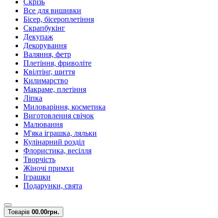
Скрізь
Все для вишивки
Бісер, бісероплетіння
Скрапбукінг
Декупаж
Декорування
Валяння, фетр
Плетіння, фриволіте
Квілтінг, шиття
Килимарство
Макраме, плетіння
Ліпка
Миловаріння, косметика
Виготовлення свічок
Малювання
М'яка іграшка, ляльки
Кулінарний розділ
Флористика, весілля
Творчість
Жіночі примхи
Іграшки
Подарунки, свята
Товарів
0
0.00грн.