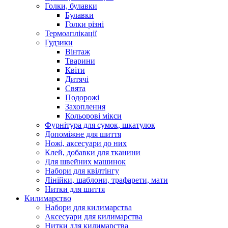
Голки, булавки
Булавки
Голки різні
Термоаплікації
Гудзики
Вінтаж
Тварини
Квіти
Дитячі
Свята
Подорожі
Захоплення
Кольорові мікси
Фурнітура для сумок, шкатулок
Допоміжне для шиття
Ножі, аксесуари до них
Клей, добавки для тканини
Для швейних машинок
Набори для квілтінгу
Лінійки, шаблони, трафарети, мати
Нитки для шиття
Килимарство
Набори для килимарства
Аксесуари для килимарства
Нитки для килимарства