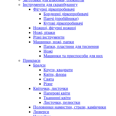
Інструменти для скрапбукингу
Фігурні діркопробивачі
Бордюрні діркопробивачі
Панчі (пробійники)
Кутові діркопробивачі
Ножиці, фігурні ножиці
Ножі, різаки
Різні інструменти
Машинки, ножі, папки
Папки, пластини для тиснення
Ножі
Машинки та приспособи для них
Прикраси
Брадси
Круги, квадрати
Квіти, флора
Свята
Різне
Квіточки, листочки
Паперові квіти
Тканинні квіти
Листочки, пелюстки
Половинки намистин, стрази, камінчики
Люверси