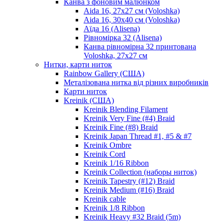
Канва з фоновим малюнком
Aida 16, 27х27 см (Voloshka)
Aida 16, 30х40 см (Voloshka)
Аїда 16 (Alisena)
Рівномірка 32 (Alisena)
Канва рівномірна 32 принтована
Voloshka, 27х27 см
Нитки, карти ниток
Rainbow Gallery (США)
Металізована нитка від різних виробників
Карти ниток
Kreinik (США)
Kreinik Blending Filament
Kreinik Very Fine (#4) Braid
Kreinik Fine (#8) Braid
Kreinik Japan Thread #1, #5 & #7
Kreinik Ombre
Kreinik Cord
Kreinik 1/16 Ribbon
Kreinik Collection (наборы ниток)
Kreinik Tapestry (#12) Braid
Kreinik Medium (#16) Braid
Kreinik cable
Kreinik 1/8 Ribbon
Kreinik Heavy #32 Braid (5m)