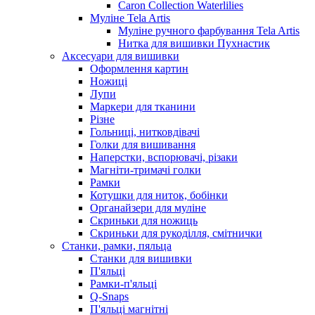
Caron Collection Waterlilies
Муліне Tela Artis
Муліне ручного фарбування Tela Artis
Нитка для вишивки Пухнастик
Аксесуари для вишивки
Оформлення картин
Ножиці
Лупи
Маркери для тканини
Різне
Гольниці, нитковдівачі
Голки для вишивання
Наперстки, вспорювачі, різаки
Магніти-тримачі голки
Рамки
Котушки для ниток, бобінки
Органайзери для муліне
Скриньки для ножиць
Скриньки для рукоділля, смітнички
Станки, рамки, пяльца
Станки для вишивки
П'яльці
Рамки-п'яльці
Q-Snaps
П'яльці магнітні