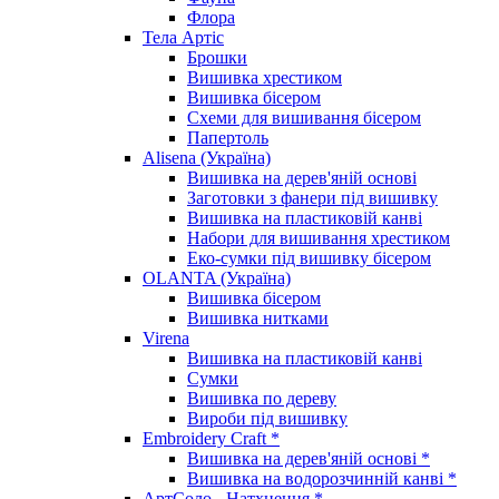
Флора
Тела Артіс
Брошки
Вишивка хрестиком
Вишивка бісером
Схеми для вишивання бісером
Папертоль
Alisena (Україна)
Вишивка на дерев'яній основі
Заготовки з фанери під вишивку
Вишивка на пластиковій канві
Набори для вишивання хрестиком
Еко-сумки під вишивку бісером
OLANTA (Україна)
Вишивка бісером
Вишивка нитками
Virena
Вишивка на пластиковій канві
Сумки
Вишивка по дереву
Вироби під вишивку
Embroidery Craft *
Вишивка на дерев'яній основі *
Вишивка на водорозчинній канві *
АртСоло - Натхнення *