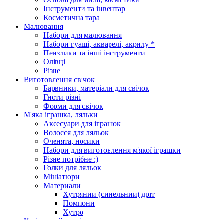
Інструменти та інвентар
Косметична тара
Малювання
Набори для малювання
Набори гуаші, акварелі, акрилу *
Пензлики та інші інструменти
Олівці
Різне
Виготовлення свічок
Барвники, матеріали для свічок
Гноти різні
Форми для свічок
М'яка іграшка, ляльки
Аксесуари для іграшок
Волосся для ляльок
Оченята, носики
Набори для виготовлення м'якої іграшки
Різне потрібне :)
Голки для ляльок
Мініатюри
Материали
Хутряний (синельний) дріт
Помпони
Хутро