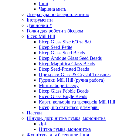
Інші
Чарівна мить
Література по бісероплетінню
Інструменти
Дзвіночки *
Голки для роботи з бісером
Бісер Mill Hill
Бісер Glass Size 6/0 та 8/0
Бісер Seed-Petite
Бісер Glass Seed Beads
Бісер Antique Glass Seed Beads
Бісер Magnifica Glass Beads
Бісер Seed-Frosted Beads
Прикраси Glass & Crystal Treasures
Гудзики Mill Hill (ручна работа)
Міні-набори бісеру
Бісер Glass Pebble Beads
Бісер Glass Bugle Beads
Карти кольорів та трежерсів Mill Hill
Бісер, що світиться у темряві
Паєтки
Шнури, дріт, нитка-гумка, мононитка
Дріт
Нитка-гумка, мононитка
Фурнітура для бісероплетіння