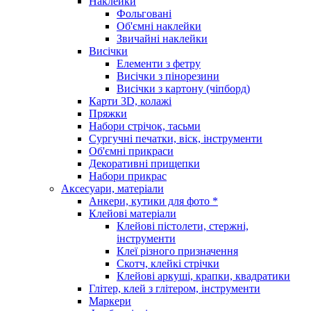
Наклейки
Фольговані
Об'ємні наклейки
Звичайні наклейки
Висічки
Елементи з фетру
Висічки з пінорезини
Висічки з картону (чіпборд)
Карти 3D, колажі
Пряжки
Набори стрічок, тасьми
Сургучні печатки, віск, інструменти
Об'ємні прикраси
Декоративні прищепки
Набори прикрас
Аксесуари, матеріали
Анкери, кутики для фото *
Клейові матеріали
Клейові пістолети, стержні,
інструменти
Клеї різного призначення
Скотч, клейкі стрічки
Клейові аркуші, крапки, квадратики
Глітер, клей з глітером, інструменти
Маркери