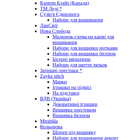
Kustom Krafts (Канада)
ТМ Леді *
Сузір'я Єдинорога
Набори для вишивання
ЛанСвіт
Нова Слобода
Малюнок-схема на канві для
вишивання
Набори для вишивки нитками
Набори для вишивки бісером
Бісерні мініатюри
Набори для шиття ляльок
Затишні хрестики *
Zayka stitch
Марки
Іграшки на підвісі
На підставці
ВДВ (Україна)
Декоративні іграшки
Вишивка хрестиком
Вишивка бісером
Mirabilia
Кольорова
Шопер під вишивку
Набори для вишивання декору