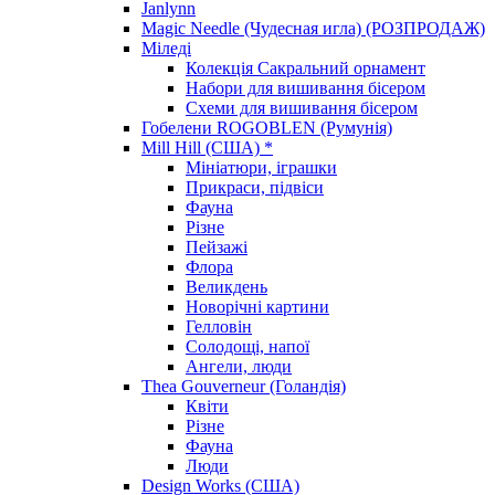
Janlynn
Magic Needle (Чудесная игла) (РОЗПРОДАЖ)
Міледі
Колекція Сакральний орнамент
Набори для вишивання бісером
Схеми для вишивання бісером
Гобелени ROGOBLEN (Румунія)
Mill Hill (США) *
Мініатюри, іграшки
Прикраси, підвіси
Фауна
Різне
Пейзажі
Флора
Великдень
Новорічні картини
Гелловін
Солодощі, напої
Ангели, люди
Thea Gouverneur (Голандія)
Квіти
Різне
Фауна
Люди
Design Works (США)