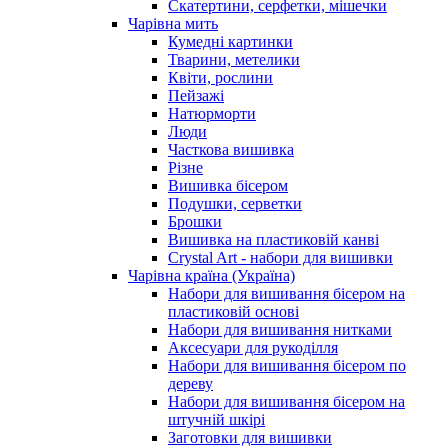
Скатертини, серфетки, мішечки
Чарiвна мить
Кумедні картинки
Тварини, метелики
Квіти, рослини
Пейзажі
Натюрморти
Люди
Часткова вишивка
Різне
Вишивка бісером
Подушки, серветки
Брошки
Вишивка на пластиковій канві
Crystal Art - набори для вишивки
Чарівна країна (Україна)
Набори для вишивання бісером на
пластиковій основі
Набори для вишивання нитками
Аксесуари для рукоділля
Набори для вишивання бісером по
дереву
Набори для вишивання бісером на
штучній шкірі
Заготовки для вишивки