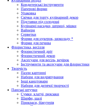
Кулінарний розділ
Кондитерські інструменти
Паперові форми
Упаковка
Свічки для торту, кулінарний декор
Підставки під солодощі
Кулінарні насадки, шприці, мішки
Вайнери
Серветки
Форми для цукерок, шоколаду *
Форми для печива
Флористика, весілля
Флористичний дріт
Флористичний декор
Аксесуари для весіль, вечірок
Інструменти та аксесуари для флористики
Творчість
Пазли картонні
Набори для видряпування
Інші канцтовари
Набори для дитячої творчості
Панські штучки
Сумки, клатчі, рюкзаки
Шарфи, шалі
Прикраси, біжутерія