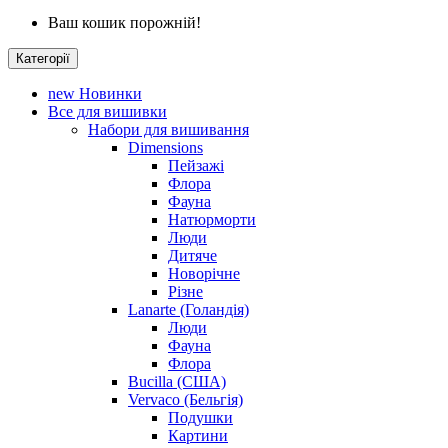
Ваш кошик порожній!
Категорії
new
Новинки
Все для вишивки
Набори для вишивання
Dimensions
Пейзажі
Флора
Фауна
Натюрморти
Люди
Дитяче
Новорічне
Різне
Lanarte (Голандія)
Люди
Фауна
Флора
Bucilla (США)
Vervaco (Бельгія)
Подушки
Картини