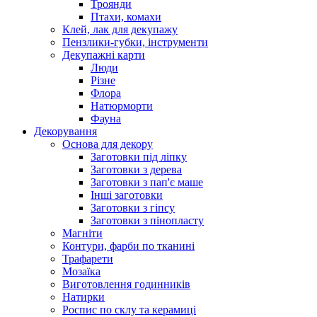
Троянди
Птахи, комахи
Клей, лак для декупажу
Пензлики-губки, інструменти
Декупажні карти
Люди
Різне
Флора
Натюрморти
Фауна
Декорування
Основа для декору
Заготовки під ліпку
Заготовки з дерева
Заготовки з пап'є маше
Інші заготовки
Заготовки з гіпсу
Заготовки з пінопласту
Магніти
Контури, фарби по тканині
Трафарети
Мозаїка
Виготовлення годинників
Натирки
Роспис по склу та керамиці