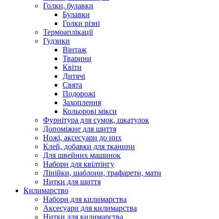
Голки, булавки
Булавки
Голки різні
Термоаплікації
Гудзики
Вінтаж
Тварини
Квіти
Дитячі
Свята
Подорожі
Захоплення
Кольорові мікси
Фурнітура для сумок, шкатулок
Допоміжне для шиття
Ножі, аксесуари до них
Клей, добавки для тканини
Для швейних машинок
Набори для квілтінгу
Лінійки, шаблони, трафарети, мати
Нитки для шиття
Килимарство
Набори для килимарства
Аксесуари для килимарства
Нитки для килимарства