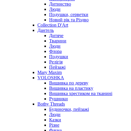
Дитинство
Люди
Подушки, серветки
Новий рік та Різдво
Collection D'Art
Дантель
Дитяче
Тварини
Люди
Флора
Подушки
Релігія
Пейзажі
Mary Maxim
VOLOSHKA
Вишивка по дереву
Вишивка на пластику
Вишивка хрестиком на тканині
Рушники
Bothy Threads
Будиночки, пейзажі
Люди
Казки
Різне
Фауна