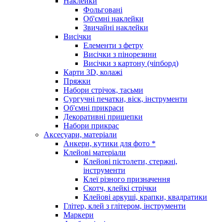
Наклейки
Фольговані
Об'ємні наклейки
Звичайні наклейки
Висічки
Елементи з фетру
Висічки з пінорезини
Висічки з картону (чіпборд)
Карти 3D, колажі
Пряжки
Набори стрічок, тасьми
Сургучні печатки, віск, інструменти
Об'ємні прикраси
Декоративні прищепки
Набори прикрас
Аксесуари, матеріали
Анкери, кутики для фото *
Клейові матеріали
Клейові пістолети, стержні,
інструменти
Клеї різного призначення
Скотч, клейкі стрічки
Клейові аркуші, крапки, квадратики
Глітер, клей з глітером, інструменти
Маркери