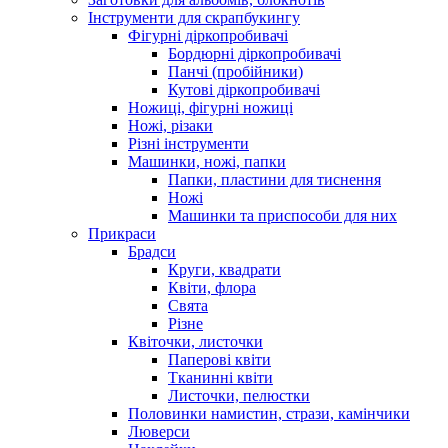
Інструменти для скрапбукингу
Фігурні діркопробивачі
Бордюрні діркопробивачі
Панчі (пробійники)
Кутові діркопробивачі
Ножиці, фігурні ножиці
Ножі, різаки
Різні інструменти
Машинки, ножі, папки
Папки, пластини для тиснення
Ножі
Машинки та приспособи для них
Прикраси
Брадси
Круги, квадрати
Квіти, флора
Свята
Різне
Квіточки, листочки
Паперові квіти
Тканинні квіти
Листочки, пелюстки
Половинки намистин, стрази, камінчики
Люверси