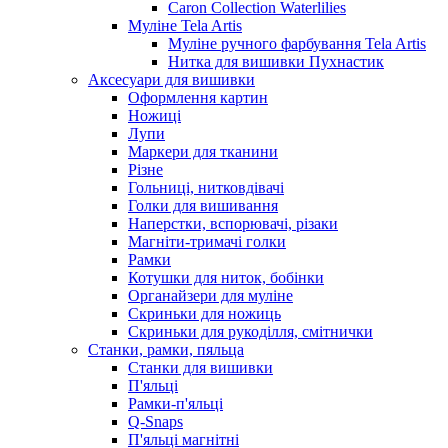
Caron Collection Waterlilies
Муліне Tela Artis
Муліне ручного фарбування Tela Artis
Нитка для вишивки Пухнастик
Аксесуари для вишивки
Оформлення картин
Ножиці
Лупи
Маркери для тканини
Різне
Гольниці, нитковдівачі
Голки для вишивання
Наперстки, вспорювачі, різаки
Магніти-тримачі голки
Рамки
Котушки для ниток, бобінки
Органайзери для муліне
Скриньки для ножиць
Скриньки для рукоділля, смітнички
Станки, рамки, пяльца
Станки для вишивки
П'яльці
Рамки-п'яльці
Q-Snaps
П'яльці магнітні