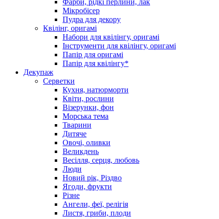
Фарби, рідкі перлини, лак
Мікробісер
Пудра для декору
Квілінг, оригамі
Набори для квілінгу, оригамі
Інструменти для квілінгу, оригамі
Папір для оригамі
Папір для квілінгу*
Декупаж
Серветки
Кухня, натюрморти
Квіти, рослини
Візерунки, фон
Морська тема
Тварини
Дитяче
Овочі, оливки
Великдень
Весілля, серця, любовь
Люди
Новий рік, Різдво
Ягоди, фрукти
Різне
Ангели, феї, релігія
Листя, гриби, плоди