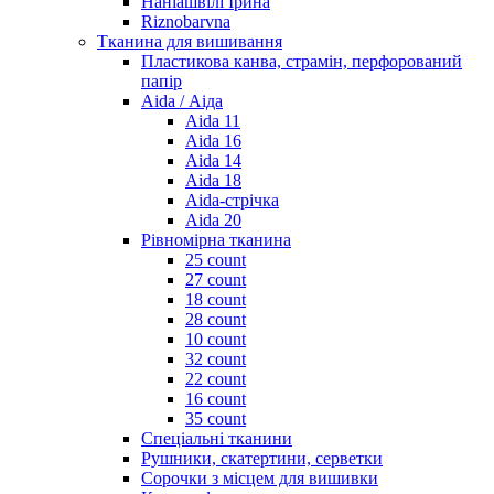
Наніашвілі Ірина
Riznobarvna
Тканина для вишивання
Пластикова канва, страмін, перфорований
папір
Aida / Аіда
Aida 11
Aida 16
Aida 14
Aida 18
Aida-стрічка
Aida 20
Рівномірна тканина
25 count
27 count
18 count
28 count
10 count
32 count
22 count
16 count
35 count
Спеціальні тканини
Рушники, скатертини, серветки
Сорочки з місцем для вишивки