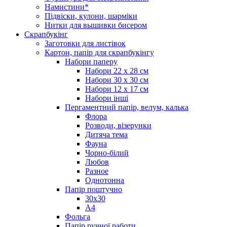
Намистини*
Підвіски, кулони, шарміки
Нитки для вышивки бисером
Скрапбукінг
Заготовки для листівок
Картон, папір для скрапбукінгу
Набори паперу
Набори 22 х 28 см
Набори 30 х 30 см
Набори 12 х 17 см
Набори інші
Пергаментний папір, велум, калька
Флора
Розводи, візерунки
Дитяча тема
Фауна
Чорно-білий
Любов
Разное
Однотонна
Папір поштучно
30х30
А4
Фольга
Папір ручної работи