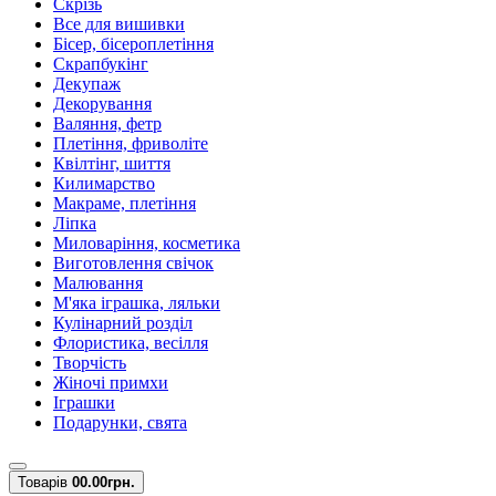
Скрізь
Все для вишивки
Бісер, бісероплетіння
Скрапбукінг
Декупаж
Декорування
Валяння, фетр
Плетіння, фриволіте
Квілтінг, шиття
Килимарство
Макраме, плетіння
Ліпка
Миловаріння, косметика
Виготовлення свічок
Малювання
М'яка іграшка, ляльки
Кулінарний розділ
Флористика, весілля
Творчість
Жіночі примхи
Іграшки
Подарунки, свята
Товарів
0
0.00грн.