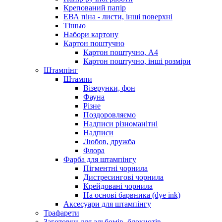
Крепований папір
ЕВА піна - листи, інші поверхні
Тішью
Набори картону
Картон поштучно
Картон поштучно, А4
Картон поштучно, інші розміри
Штампінг
Штампи
Візерунки, фон
Фауна
Різне
Поздоровляємо
Надписи різноманітні
Надписи
Любов, дружба
Флора
Фарба для штампінгу
Пігментні чорнила
Дистресингові чорнила
Крейдовані чорнила
На основі барвника (dye ink)
Аксесуари для штампінгу
Трафарети
Заготовки для альбомів, блокнотів