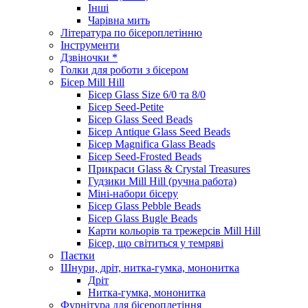
Інші
Чарівна мить
Література по бісероплетінню
Інструменти
Дзвіночки *
Голки для роботи з бісером
Бісер Mill Hill
Бісер Glass Size 6/0 та 8/0
Бісер Seed-Petite
Бісер Glass Seed Beads
Бісер Antique Glass Seed Beads
Бісер Magnifica Glass Beads
Бісер Seed-Frosted Beads
Прикраси Glass & Crystal Treasures
Гудзики Mill Hill (ручна работа)
Міні-набори бісеру
Бісер Glass Pebble Beads
Бісер Glass Bugle Beads
Карти кольорів та трежерсів Mill Hill
Бісер, що світиться у темряві
Паєтки
Шнури, дріт, нитка-гумка, мононитка
Дріт
Нитка-гумка, мононитка
Фурнітура для бісероплетіння