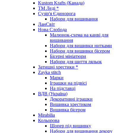
Kustom Krafts (Канада)
ТМ Леді *
Сузір'я Єдинорога
Набори для вишивання
ЛанСвіт
Нова Слобода
Малюнок-схема на канві для
вишивання
Набори для вишивки нитками
Набори для вишивки бісером
Бісерні мініатюри
Набори для шиття ляльок
Затишні хрестики *
Zayka stitch
Марки
Іграшки на підвісі
На підставці
ВДВ (Україна)
Декоративні іграшки
Вишивка хрестиком
Вишивка бісером
Mirabilia
Кольорова
Шопер під вишивку
Набори для вишивання декору