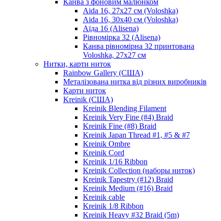
Канва з фоновим малюнком
Aida 16, 27х27 см (Voloshka)
Aida 16, 30х40 см (Voloshka)
Аїда 16 (Alisena)
Рівномірка 32 (Alisena)
Канва рівномірна 32 принтована
Voloshka, 27х27 см
Нитки, карти ниток
Rainbow Gallery (США)
Металізована нитка від різних виробників
Карти ниток
Kreinik (США)
Kreinik Blending Filament
Kreinik Very Fine (#4) Braid
Kreinik Fine (#8) Braid
Kreinik Japan Thread #1, #5 & #7
Kreinik Ombre
Kreinik Cord
Kreinik 1/16 Ribbon
Kreinik Collection (наборы ниток)
Kreinik Tapestry (#12) Braid
Kreinik Medium (#16) Braid
Kreinik cable
Kreinik 1/8 Ribbon
Kreinik Heavy #32 Braid (5m)