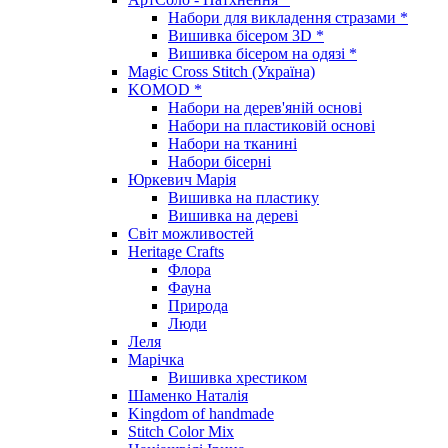
Набори для викладення стразами *
Вишивка бісером 3D *
Вишивка бісером на одязі *
Magic Cross Stitch (Україна)
KOMOD *
Набори на дерев'яній основі
Набори на пластиковій основі
Набори на тканині
Набори бісерні
Юркевич Марія
Вишивка на пластику
Вишивка на дереві
Світ можливостей
Heritage Crafts
Флора
Фауна
Природа
Люди
Леля
Марічка
Вишивка хрестиком
Шаменко Наталія
Kingdom of handmade
Stitch Color Mix