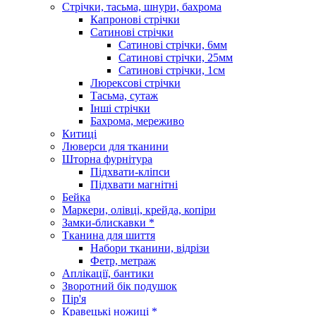
Стрічки, тасьма, шнури, бахрома
Капронові стрічки
Сатинові стрічки
Сатинові стрічки, 6мм
Сатинові стрічки, 25мм
Сатинові стрічки, 1см
Люрексові стрічки
Тасьма, сутаж
Інші стрічки
Бахрома, мереживо
Китиці
Люверси для тканини
Шторна фурнітура
Підхвати-кліпси
Підхвати магнітні
Бейка
Маркери, олівці, крейда, копіри
Замки-блискавки *
Тканина для шиття
Набори тканини, відрізи
Фетр, метраж
Аплікації, бантики
Зворотний бік подушок
Пір'я
Кравецькі ножиці *