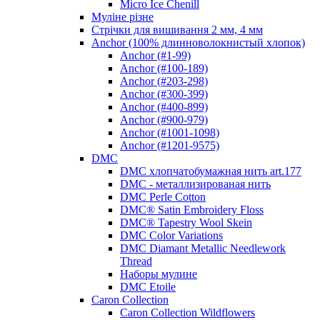
Micro Ice Chenill
Муліне різне
Стрічки для вишивання 2 мм, 4 мм
Anchor (100% длинноволокнистый хлопок)
Anchor (#1-99)
Anchor (#100-189)
Anchor (#203-298)
Anchor (#300-399)
Anchor (#400-899)
Anchor (#900-979)
Anchor (#1001-1098)
Anchor (#1201-9575)
DMC
DMC хлопчатобумажная нить art.177
DMC - металлизированая нить
DMC Perle Cotton
DMC® Satin Embroidery Floss
DMC® Tapestry Wool Skein
DMC Color Variations
DMC Diamant Metallic Needlework
Thread
Наборы мулине
DMC Etoile
Caron Collection
Caron Collection Wildflowers