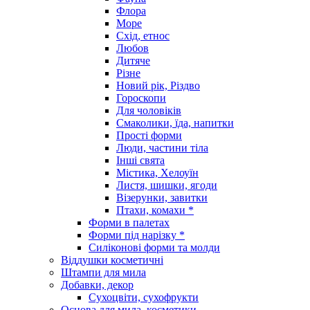
Флора
Море
Схід, етнос
Любов
Дитяче
Різне
Новий рік, Різдво
Гороскопи
Для чоловіків
Смаколики, їда, напитки
Прості форми
Люди, частини тіла
Інші свята
Містика, Хелоуїн
Листя, шишки, ягоди
Візерунки, завитки
Птахи, комахи *
Форми в палетах
Форми під нарізку *
Силіконові форми та молди
Віддушки косметичні
Штампи для мила
Добавки, декор
Сухоцвіти, сухофрукти
Основа для мила, косметики