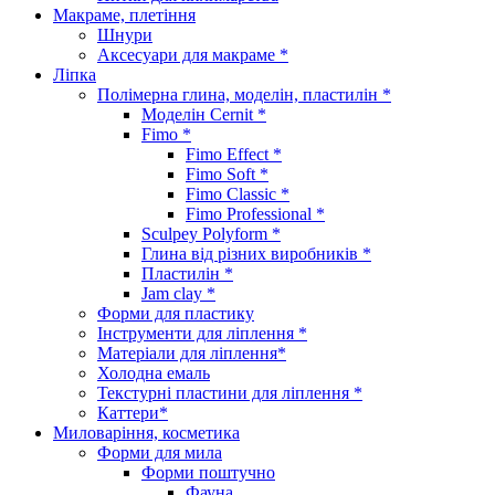
Макраме, плетіння
Шнури
Аксесуари для макраме *
Ліпка
Полімерна глина, моделін, пластилін *
Моделін Cernit *
Fimo *
Fimo Effect *
Fimo Soft *
Fimo Classic *
Fimo Professional *
Sculpey Polyform *
Глина від різних виробників *
Пластилін *
Jam clay *
Форми для пластику
Інструменти для ліплення *
Матеріали для ліплення*
Холодна емаль
Текстурні пластини для ліплення *
Каттери*
Миловаріння, косметика
Форми для мила
Форми поштучно
Фауна