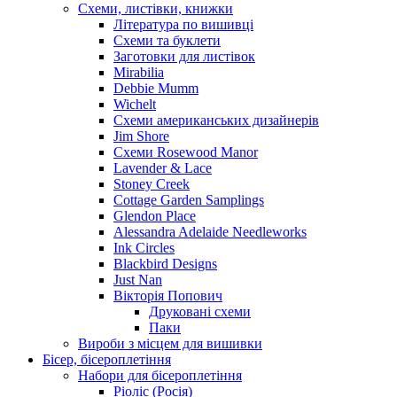
Схеми, листівки, книжки
Література по вишивці
Схеми та буклети
Заготовки для листівок
Mirabilia
Debbie Mumm
Wichelt
Схеми американських дизайнерів
Jim Shore
Cхеми Rosewood Manor
Lavender & Lace
Stoney Creek
Cottage Garden Samplings
Glendon Place
Alessandra Adelaide Needleworks
Ink Circles
Blackbird Designs
Just Nan
Вікторія Попович
Друковані схеми
Паки
Вироби з місцем для вишивки
Бісер, бісероплетіння
Набори для бісероплетіння
Ріоліс (Росія)