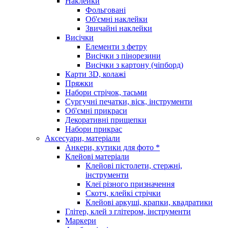
Наклейки
Фольговані
Об'ємні наклейки
Звичайні наклейки
Висічки
Елементи з фетру
Висічки з пінорезини
Висічки з картону (чіпборд)
Карти 3D, колажі
Пряжки
Набори стрічок, тасьми
Сургучні печатки, віск, інструменти
Об'ємні прикраси
Декоративні прищепки
Набори прикрас
Аксесуари, матеріали
Анкери, кутики для фото *
Клейові матеріали
Клейові пістолети, стержні,
інструменти
Клеї різного призначення
Скотч, клейкі стрічки
Клейові аркуші, крапки, квадратики
Глітер, клей з глітером, інструменти
Маркери