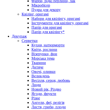
Фарби, рідкі перлини, лак
Мікробісер
Пудра для декору
Квілінг, оригамі
Набори для квілінгу, оригамі
Інструменти для квілінгу, оригамі
Папір для оригамі
Папір для квілінгу*
Декупаж
Серветки
Кухня, натюрморти
Квіти, рослини
Візерунки, фон
Морська тема
Тварини
Дитяче
Овочі, оливки
Великдень
Весілля, серця, любовь
Люди
Новий рік, Різдво
Ягоди, фрукти
Різне
Ангели, феї, релігія
Листя, гриби, плоди