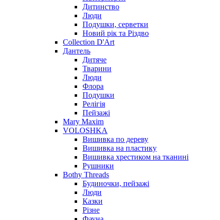
Дитинство
Люди
Подушки, серветки
Новий рік та Різдво
Collection D'Art
Дантель
Дитяче
Тварини
Люди
Флора
Подушки
Релігія
Пейзажі
Mary Maxim
VOLOSHKA
Вишивка по дереву
Вишивка на пластику
Вишивка хрестиком на тканині
Рушники
Bothy Threads
Будиночки, пейзажі
Люди
Казки
Різне
Фауна