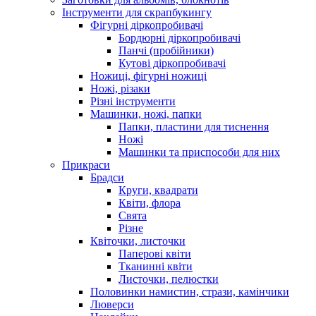
Інструменти для скрапбукингу
Фігурні діркопробивачі
Бордюрні діркопробивачі
Панчі (пробійники)
Кутові діркопробивачі
Ножиці, фігурні ножиці
Ножі, різаки
Різні інструменти
Машинки, ножі, папки
Папки, пластини для тиснення
Ножі
Машинки та приспособи для них
Прикраси
Брадси
Круги, квадрати
Квіти, флора
Свята
Різне
Квіточки, листочки
Паперові квіти
Тканинні квіти
Листочки, пелюстки
Половинки намистин, стрази, камінчики
Люверси