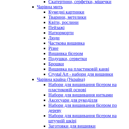
Скатертини, серфетки, мішечки
Чарiвна мить
Кумедні картинки
Тварини, метелики
Квіти, рослини
Пейзажі
Натюрморти
Люди
Часткова вишивка
Різне
Вишивка бісером
Подушки, серветки
Брошки
Вишивка на пластиковій канві
Crystal Art - набори для вишивки
Чарівна країна (Україна)
Набори для вишивання бісером на
пластиковій основі
Набори для вишивання нитками
Аксесуари для рукоділля
Набори для вишивання бісером по
дереву
Набори для вишивання бісером на
штучній шкірі
Заготовки для вишивки