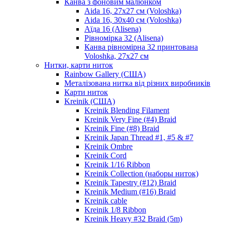
Канва з фоновим малюнком
Aida 16, 27х27 см (Voloshka)
Aida 16, 30х40 см (Voloshka)
Аїда 16 (Alisena)
Рівномірка 32 (Alisena)
Канва рівномірна 32 принтована
Voloshka, 27х27 см
Нитки, карти ниток
Rainbow Gallery (США)
Металізована нитка від різних виробників
Карти ниток
Kreinik (США)
Kreinik Blending Filament
Kreinik Very Fine (#4) Braid
Kreinik Fine (#8) Braid
Kreinik Japan Thread #1, #5 & #7
Kreinik Ombre
Kreinik Cord
Kreinik 1/16 Ribbon
Kreinik Collection (наборы ниток)
Kreinik Tapestry (#12) Braid
Kreinik Medium (#16) Braid
Kreinik cable
Kreinik 1/8 Ribbon
Kreinik Heavy #32 Braid (5m)