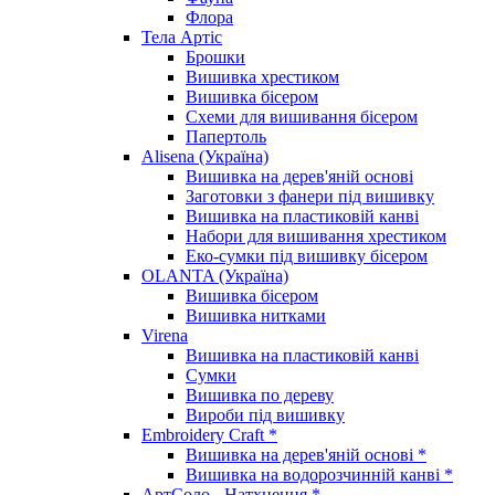
Флора
Тела Артіс
Брошки
Вишивка хрестиком
Вишивка бісером
Схеми для вишивання бісером
Папертоль
Alisena (Україна)
Вишивка на дерев'яній основі
Заготовки з фанери під вишивку
Вишивка на пластиковій канві
Набори для вишивання хрестиком
Еко-сумки під вишивку бісером
OLANTA (Україна)
Вишивка бісером
Вишивка нитками
Virena
Вишивка на пластиковій канві
Сумки
Вишивка по дереву
Вироби під вишивку
Embroidery Craft *
Вишивка на дерев'яній основі *
Вишивка на водорозчинній канві *
АртСоло - Натхнення *