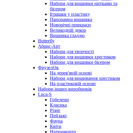
Набори для вишивки нитками та
бісером
Іграшки у пластику
Панорамна вишивка
Новорічні прикраси
Великодній декор
Вишивка гладдю
Butterfly
Абрис-Арт
Набори для творчості
Набори для вишивки хрестиком
Набори для вишивки бісером
ФрузелОк
На дерев'яній основі
Набори для вишивання хрестиком
На пластиковій основі
Набори інших виробників
Luca-S
Гобелени
Класика
Різне
Пейзажі
Фауна
Квіти
Натюрморти