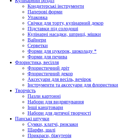
Кулінарний розділ
Кондитерські інструменти
Паперові форми
Упаковка
Свічки для торту, кулінарний декор
Підставки під солодощі
Кулінарні насадки, шприці, мішки
Вайнери
Серветки
Форми для цукерок, шоколаду *
Форми для печива
Флористика, весілля
Флористичний дріт
Флористичний декор
Аксесуари для весіль, вечірок
Інструменти та аксесуари для флористики
Творчість
Пазли картонні
Набори для видряпування
Інші канцтовари
Набори для дитячої творчості
Панські штучки
Сумки, клатчі, рюкзаки
Шарфи, шалі
Прикраси, біжутерія