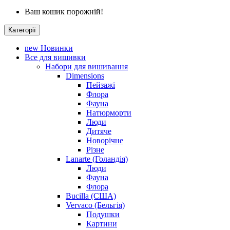
Ваш кошик порожній!
Категорії
new
Новинки
Все для вишивки
Набори для вишивання
Dimensions
Пейзажі
Флора
Фауна
Натюрморти
Люди
Дитяче
Новорічне
Різне
Lanarte (Голандія)
Люди
Фауна
Флора
Bucilla (США)
Vervaco (Бельгія)
Подушки
Картини