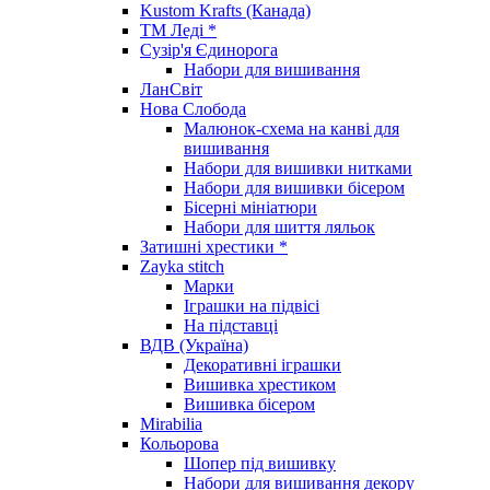
Kustom Krafts (Канада)
ТМ Леді *
Сузір'я Єдинорога
Набори для вишивання
ЛанСвіт
Нова Слобода
Малюнок-схема на канві для
вишивання
Набори для вишивки нитками
Набори для вишивки бісером
Бісерні мініатюри
Набори для шиття ляльок
Затишні хрестики *
Zayka stitch
Марки
Іграшки на підвісі
На підставці
ВДВ (Україна)
Декоративні іграшки
Вишивка хрестиком
Вишивка бісером
Mirabilia
Кольорова
Шопер під вишивку
Набори для вишивання декору