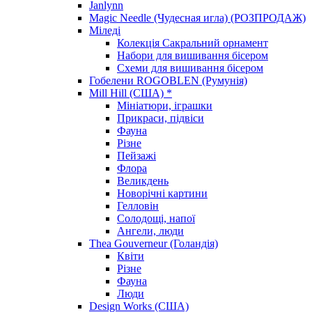
Janlynn
Magic Needle (Чудесная игла) (РОЗПРОДАЖ)
Міледі
Колекція Сакральний орнамент
Набори для вишивання бісером
Схеми для вишивання бісером
Гобелени ROGOBLEN (Румунія)
Mill Hill (США) *
Мініатюри, іграшки
Прикраси, підвіси
Фауна
Різне
Пейзажі
Флора
Великдень
Новорічні картини
Гелловін
Солодощі, напої
Ангели, люди
Thea Gouverneur (Голандія)
Квіти
Різне
Фауна
Люди
Design Works (США)