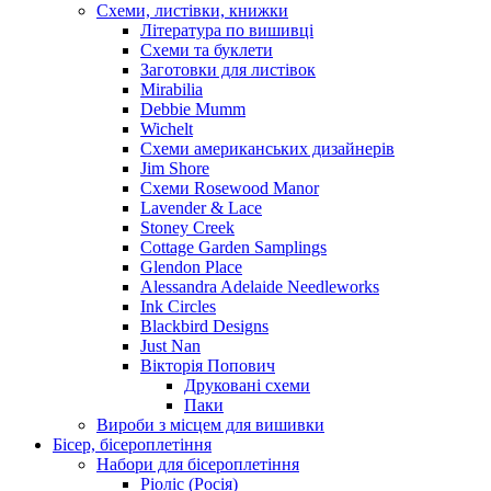
Схеми, листівки, книжки
Література по вишивці
Схеми та буклети
Заготовки для листівок
Mirabilia
Debbie Mumm
Wichelt
Схеми американських дизайнерів
Jim Shore
Cхеми Rosewood Manor
Lavender & Lace
Stoney Creek
Cottage Garden Samplings
Glendon Place
Alessandra Adelaide Needleworks
Ink Circles
Blackbird Designs
Just Nan
Вікторія Попович
Друковані схеми
Паки
Вироби з місцем для вишивки
Бісер, бісероплетіння
Набори для бісероплетіння
Ріоліс (Росія)