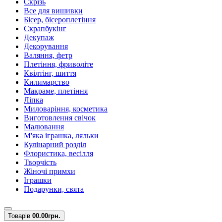
Скрізь
Все для вишивки
Бісер, бісероплетіння
Скрапбукінг
Декупаж
Декорування
Валяння, фетр
Плетіння, фриволіте
Квілтінг, шиття
Килимарство
Макраме, плетіння
Ліпка
Миловаріння, косметика
Виготовлення свічок
Малювання
М'яка іграшка, ляльки
Кулінарний розділ
Флористика, весілля
Творчість
Жіночі примхи
Іграшки
Подарунки, свята
Товарів
0
0.00грн.