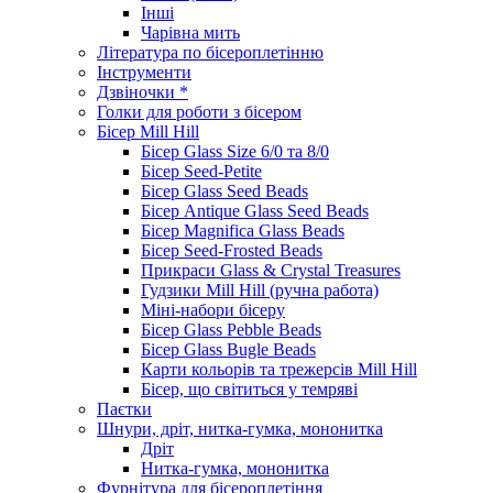
Інші
Чарівна мить
Література по бісероплетінню
Інструменти
Дзвіночки *
Голки для роботи з бісером
Бісер Mill Hill
Бісер Glass Size 6/0 та 8/0
Бісер Seed-Petite
Бісер Glass Seed Beads
Бісер Antique Glass Seed Beads
Бісер Magnifica Glass Beads
Бісер Seed-Frosted Beads
Прикраси Glass & Crystal Treasures
Гудзики Mill Hill (ручна работа)
Міні-набори бісеру
Бісер Glass Pebble Beads
Бісер Glass Bugle Beads
Карти кольорів та трежерсів Mill Hill
Бісер, що світиться у темряві
Паєтки
Шнури, дріт, нитка-гумка, мононитка
Дріт
Нитка-гумка, мононитка
Фурнітура для бісероплетіння