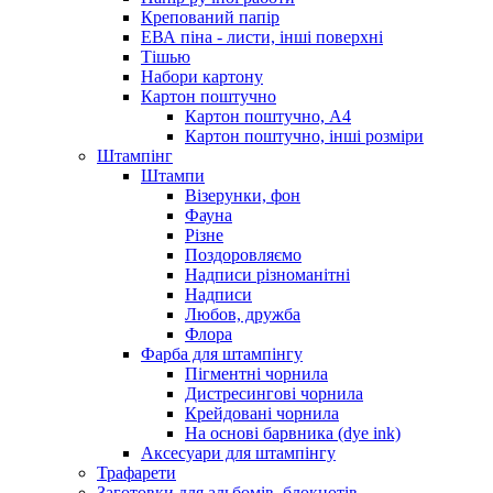
Крепований папір
ЕВА піна - листи, інші поверхні
Тішью
Набори картону
Картон поштучно
Картон поштучно, А4
Картон поштучно, інші розміри
Штампінг
Штампи
Візерунки, фон
Фауна
Різне
Поздоровляємо
Надписи різноманітні
Надписи
Любов, дружба
Флора
Фарба для штампінгу
Пігментні чорнила
Дистресингові чорнила
Крейдовані чорнила
На основі барвника (dye ink)
Аксесуари для штампінгу
Трафарети
Заготовки для альбомів, блокнотів