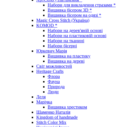
Набори для викладення стразами *
Вишивка бісером 3D *
Вишивка бісером на одязі *
Magic Cross Stitch (Україна)
KOMOD *
Набори на дерев'яній основі
Набори на пластиковій основі
Набори на тканині
Набори бісерні
Юркевич Марія
Вишивка на пластику
Вишивка на дереві
Світ можливостей
Heritage Crafts
Флора
Фауна
Природа
Люди
Леля
Марічка
Вишивка хрестиком
Шаменко Наталія
Kingdom of handmade
Stitch Color Mix