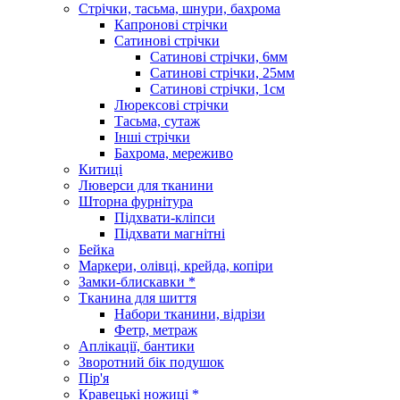
Стрічки, тасьма, шнури, бахрома
Капронові стрічки
Сатинові стрічки
Сатинові стрічки, 6мм
Сатинові стрічки, 25мм
Сатинові стрічки, 1см
Люрексові стрічки
Тасьма, сутаж
Інші стрічки
Бахрома, мереживо
Китиці
Люверси для тканини
Шторна фурнітура
Підхвати-кліпси
Підхвати магнітні
Бейка
Маркери, олівці, крейда, копіри
Замки-блискавки *
Тканина для шиття
Набори тканини, відрізи
Фетр, метраж
Аплікації, бантики
Зворотний бік подушок
Пір'я
Кравецькі ножиці *