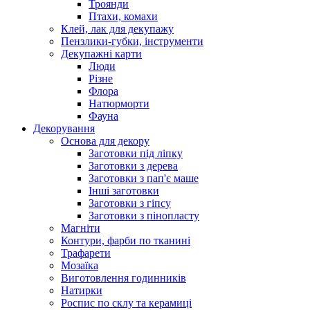
Троянди
Птахи, комахи
Клей, лак для декупажу
Пензлики-губки, інструменти
Декупажні карти
Люди
Різне
Флора
Натюрморти
Фауна
Декорування
Основа для декору
Заготовки під ліпку
Заготовки з дерева
Заготовки з пап'є маше
Інші заготовки
Заготовки з гіпсу
Заготовки з пінопласту
Магніти
Контури, фарби по тканині
Трафарети
Мозаїка
Виготовлення годинників
Натирки
Роспис по склу та керамиці