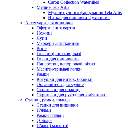
Caron Collection Waterlilies
Муліне Tela Artis
Муліне ручного фарбування Tela Artis
Нитка для вишивки Пухнастик
Аксесуари для вишивки
Оформлення картин
Ножиці
Лупи
Маркери для тканини
Різне
Гольниці, нитковдівачі
Голки для вишивання
Наперстки, вспорювачі, різаки
Магніти-тримачі голки
Рамки
Котушки для ниток, бобінки
Органайзери для муліне
Скриньки для ножиць
Скриньки для рукоділля, смітнички
Станки, рамки, пяльца
Станки для вишивки
П'яльці
Рамки-п'яльці
Q-Snaps
П'яльці магнітні