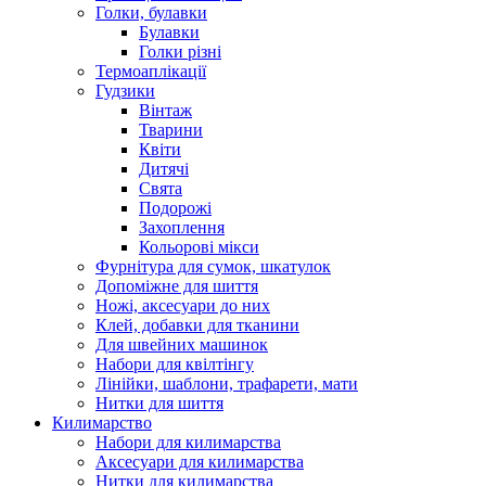
Голки, булавки
Булавки
Голки різні
Термоаплікації
Гудзики
Вінтаж
Тварини
Квіти
Дитячі
Свята
Подорожі
Захоплення
Кольорові мікси
Фурнітура для сумок, шкатулок
Допоміжне для шиття
Ножі, аксесуари до них
Клей, добавки для тканини
Для швейних машинок
Набори для квілтінгу
Лінійки, шаблони, трафарети, мати
Нитки для шиття
Килимарство
Набори для килимарства
Аксесуари для килимарства
Нитки для килимарства