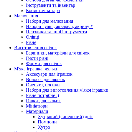
Інструменти та інвентар
Косметична тара
Малювання
Набори для малювання
Набори гуаші, акварелі, акрилу *
Пензлики та інші інструменти
Олівці
Різне
Виготовлення свічок
Барвники, матеріали для свічок
Гноти різні
Форми для свічок
М'яка іграшка, ляльки
Аксесуари для іграшок
Волосся для ляльок
Оченята, носики
Набори для виготовлення м'якої іграшки
Різне потрібне :)
Голки для ляльок
Мініатюри
Материали
Хутряний (синельний) дріт
Помпони
Хутро