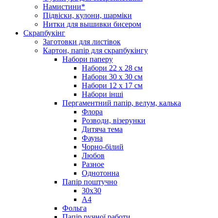
Намистини*
Підвіски, кулони, шарміки
Нитки для вышивки бисером
Скрапбукінг
Заготовки для листівок
Картон, папір для скрапбукінгу
Набори паперу
Набори 22 х 28 см
Набори 30 х 30 см
Набори 12 х 17 см
Набори інші
Пергаментний папір, велум, калька
Флора
Розводи, візерунки
Дитяча тема
Фауна
Чорно-білий
Любов
Разное
Однотонна
Папір поштучно
30х30
А4
Фольга
Папір ручної работи