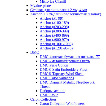
Micro Ice Chenill
Муліне різне
Стрічки для вишивання 2 мм, 4 мм
Anchor (100% длинноволокнистый хлопок)
Anchor (#1-99)
Anchor (#100-189)
Anchor (#203-298)
Anchor (#300-399)
Anchor (#400-899)
Anchor (#900-979)
Anchor (#1001-1098)
Anchor (#1201-9575)
DMC
DMC хлопчатобумажная нить art.177
DMC - металлизированая нить
DMC Perle Cotton
DMC® Satin Embroidery Floss
DMC® Tapestry Wool Skein
DMC Color Variations
DMC Diamant Metallic Needlework
Thread
Наборы мулине
DMC Etoile
Caron Collection
Caron Collection Wildflowers