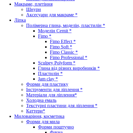
Макраме, плетіння
Шнури
Аксесуари для макраме *
Ліпка
Полімерна глина, моделін, пластилін *
Моделін Cernit *
Fimo *
Fimo Effect *
Fimo Soft *
Fimo Classic *
Fimo Professional *
Sculpey Polyform *
Глина від різних виробників *
Пластилін *
Jam clay *
Форми для пластику
Інструменти для ліплення *
Матеріали для ліплення*
Холодна емаль
Текстурні пластини для ліплення *
Каттери*
Миловаріння, косметика
Форми для мила
Форми поштучно
Фауна