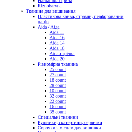
Наніашвілі Ірина
Riznobarvna
Тканина для вишивання
Пластикова канва, страмін, перфорований
папір
Aida / Аіда
Aida 11
Aida 16
Aida 14
Aida 18
Aida-стрічка
Aida 20
Рівномірна тканина
25 count
27 count
18 count
28 count
10 count
32 count
22 count
16 count
35 count
Спеціальні тканини
Рушники, скатертини, серветки
Сорочки з місцем для вишивки