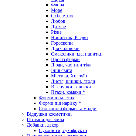
Флора
Море
Схід, етнос
Любов
Дитяче
Різне
Новий рік, Різдво
Гороскопи
Для чоловіків
Смаколики, їда, напитки
Прості форми
Люди, частини тіла
Інші свята
Містика, Хелоуїн
Листя, шишки, ягоди
Візерунки, завитки
Птахи, комахи *
Форми в палетах
Форми під нарізку *
Силіконові форми та молди
Віддушки косметичні
Штампи для мила
Добавки, декор
Сухоцвіти, сухофрукти
Основа для мила, косметики