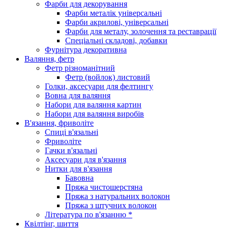
Фарби для декорування
Фарби металік універсальні
Фарби акрилові, універсальні
Фарби для металу, золочення та реставрації
Спеціальні складові, добавки
Фурнітура декоративна
Валяння, фетр
Фетр різноманітний
Фетр (войлок) листовий
Голки, аксесуари для фелтингу
Вовна для валяння
Набори для валяння картин
Набори для валяння виробів
В'язання, фриволіте
Спиці в'язальні
Фриволіте
Гачки в'язальні
Аксесуари для в'язання
Нитки для в'язання
Бавовна
Пряжа чистошерстяна
Пряжа з натуральних волокон
Пряжа з штучних волокон
Література по в'язанню *
Квілтінг, шиття