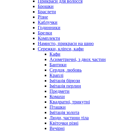
Прикраси для волосся
Брошки
Браслети
Різне
Каблучки
Годинники
Брелки
Комплекти
Намисто, прикраси на шию
Сережки, кліпси, кафи
Кафи
Асиметричні, з двох частин
Бантики
Сердця, любовь
Краплі
Імітація бірюзи
Імітація перлин
Предмети
Комахи
Квадратні, трикутні
Пташки
Імітація золота
Люди, частини тіла
Квіточки різні
Вечірні