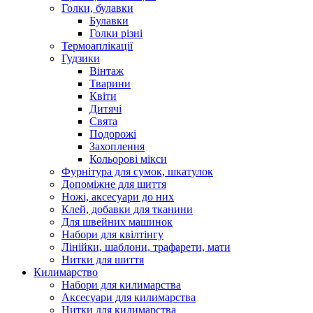
Голки, булавки
Булавки
Голки різні
Термоаплікації
Гудзики
Вінтаж
Тварини
Квіти
Дитячі
Свята
Подорожі
Захоплення
Кольорові мікси
Фурнітура для сумок, шкатулок
Допоміжне для шиття
Ножі, аксесуари до них
Клей, добавки для тканини
Для швейних машинок
Набори для квілтінгу
Лінійки, шаблони, трафарети, мати
Нитки для шиття
Килимарство
Набори для килимарства
Аксесуари для килимарства
Нитки для килимарства