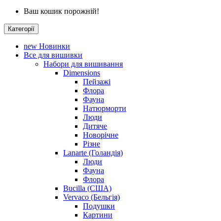
Ваш кошик порожній!
Категорії
new
Новинки
Все для вишивки
Набори для вишивання
Dimensions
Пейзажі
Флора
Фауна
Натюрморти
Люди
Дитяче
Новорічне
Різне
Lanarte (Голандія)
Люди
Фауна
Флора
Bucilla (США)
Vervaco (Бельгія)
Подушки
Картини