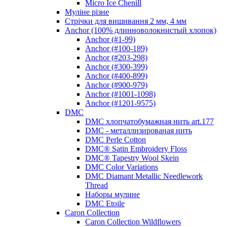
Micro Ice Chenill
Муліне різне
Стрічки для вишивання 2 мм, 4 мм
Anchor (100% длинноволокнистый хлопок)
Anchor (#1-99)
Anchor (#100-189)
Anchor (#203-298)
Anchor (#300-399)
Anchor (#400-899)
Anchor (#900-979)
Anchor (#1001-1098)
Anchor (#1201-9575)
DMC
DMC хлопчатобумажная нить art.177
DMC - металлизированая нить
DMC Perle Cotton
DMC® Satin Embroidery Floss
DMC® Tapestry Wool Skein
DMC Color Variations
DMC Diamant Metallic Needlework
Thread
Наборы мулине
DMC Etoile
Caron Collection
Caron Collection Wildflowers