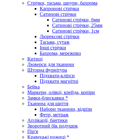
Стрічки, тасьма, шнури, бахрома
Капронові стрічки
Сатинові стрічки
Сатинові стрічки, 6мм
Сатинові стрічки, 25мм
Сатинові стрічки, 1см
Люрексові стрічки
Тасьма, сутаж
Інші стрічки
Бахрома, мереживо
Китиці
Люверси для тканини
Шторна фурнітура
Підхвати-кліпси
Підхвати магнітні
Бейка
Маркери, олівці, крейда, копіри
Замки-блискавки *
Тканина для шиття
Набори тканини, відрізи
Фетр, метраж
Аплікації, бантики
Зворотний бік подушок
Пір'я
Кравецькі ножиці *