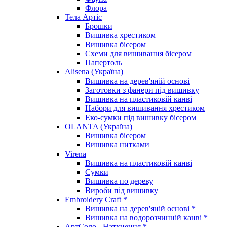
Флора
Тела Артіс
Брошки
Вишивка хрестиком
Вишивка бісером
Схеми для вишивання бісером
Папертоль
Alisena (Україна)
Вишивка на дерев'яній основі
Заготовки з фанери під вишивку
Вишивка на пластиковій канві
Набори для вишивання хрестиком
Еко-сумки під вишивку бісером
OLANTA (Україна)
Вишивка бісером
Вишивка нитками
Virena
Вишивка на пластиковій канві
Сумки
Вишивка по дереву
Вироби під вишивку
Embroidery Craft *
Вишивка на дерев'яній основі *
Вишивка на водорозчинній канві *
АртСоло - Натхнення *