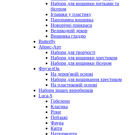
Набори для вишивки нитками та
бісером
Іграшки у пластику
Панорамна вишивка
Новорічні прикраси
Великодній декор
Вишивка гладдю
Butterfly
Абрис-Арт
Набори для творчості
Набори для вишивки хрестиком
Набори для вишивки бісером
ФрузелОк
На дерев'яній основі
Набори для вишивання хрестиком
На пластиковій основі
Набори інших виробників
Luca-S
Гобелени
Класика
Різне
Пейзажі
Фауна
Квіти
Натюрморти