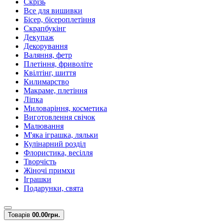
Скрізь
Все для вишивки
Бісер, бісероплетіння
Скрапбукінг
Декупаж
Декорування
Валяння, фетр
Плетіння, фриволіте
Квілтінг, шиття
Килимарство
Макраме, плетіння
Ліпка
Миловаріння, косметика
Виготовлення свічок
Малювання
М'яка іграшка, ляльки
Кулінарний розділ
Флористика, весілля
Творчість
Жіночі примхи
Іграшки
Подарунки, свята
Товарів
0
0.00грн.