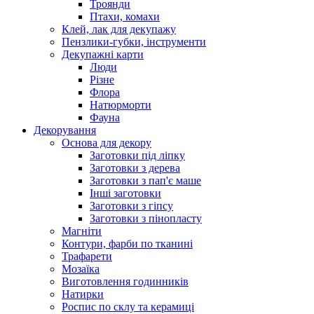
Троянди
Птахи, комахи
Клей, лак для декупажу
Пензлики-губки, інструменти
Декупажні карти
Люди
Різне
Флора
Натюрморти
Фауна
Декорування
Основа для декору
Заготовки під ліпку
Заготовки з дерева
Заготовки з пап'є маше
Інші заготовки
Заготовки з гіпсу
Заготовки з пінопласту
Магніти
Контури, фарби по тканині
Трафарети
Мозаїка
Виготовлення годинників
Натирки
Роспис по склу та керамиці