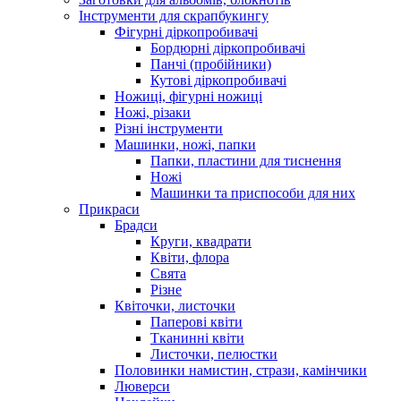
Інструменти для скрапбукингу
Фігурні діркопробивачі
Бордюрні діркопробивачі
Панчі (пробійники)
Кутові діркопробивачі
Ножиці, фігурні ножиці
Ножі, різаки
Різні інструменти
Машинки, ножі, папки
Папки, пластини для тиснення
Ножі
Машинки та приспособи для них
Прикраси
Брадси
Круги, квадрати
Квіти, флора
Свята
Різне
Квіточки, листочки
Паперові квіти
Тканинні квіти
Листочки, пелюстки
Половинки намистин, стрази, камінчики
Люверси