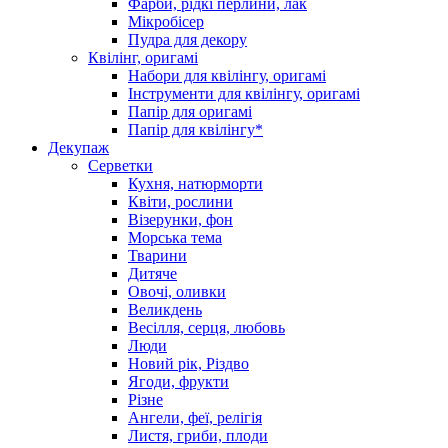
Фарби, рідкі перлини, лак
Мікробісер
Пудра для декору
Квілінг, оригамі
Набори для квілінгу, оригамі
Інструменти для квілінгу, оригамі
Папір для оригамі
Папір для квілінгу*
Декупаж
Серветки
Кухня, натюрморти
Квіти, рослини
Візерунки, фон
Морська тема
Тварини
Дитяче
Овочі, оливки
Великдень
Весілля, серця, любовь
Люди
Новий рік, Різдво
Ягоди, фрукти
Різне
Ангели, феї, релігія
Листя, гриби, плоди