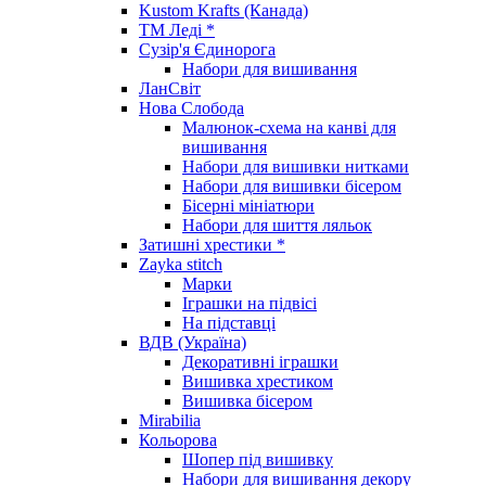
Kustom Krafts (Канада)
ТМ Леді *
Сузір'я Єдинорога
Набори для вишивання
ЛанСвіт
Нова Слобода
Малюнок-схема на канві для
вишивання
Набори для вишивки нитками
Набори для вишивки бісером
Бісерні мініатюри
Набори для шиття ляльок
Затишні хрестики *
Zayka stitch
Марки
Іграшки на підвісі
На підставці
ВДВ (Україна)
Декоративні іграшки
Вишивка хрестиком
Вишивка бісером
Mirabilia
Кольорова
Шопер під вишивку
Набори для вишивання декору