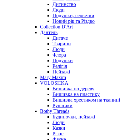
Дитинство
Люди
Подушки, серветки
Новий рік та Різдво
Collection D'Art
Дантель
Дитяче
Тварини
Люди
Флора
Подушки
Релігія
Пейзажі
Mary Maxim
VOLOSHKA
Вишивка по дереву
Вишивка на пластику
Вишивка хрестиком на тканині
Рушники
Bothy Threads
Будиночки, пейзажі
Люди
Казки
Різне
Фауна