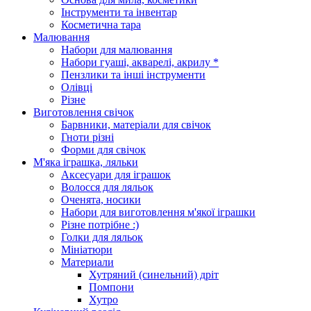
Інструменти та інвентар
Косметична тара
Малювання
Набори для малювання
Набори гуаші, акварелі, акрилу *
Пензлики та інші інструменти
Олівці
Різне
Виготовлення свічок
Барвники, матеріали для свічок
Гноти різні
Форми для свічок
М'яка іграшка, ляльки
Аксесуари для іграшок
Волосся для ляльок
Оченята, носики
Набори для виготовлення м'якої іграшки
Різне потрібне :)
Голки для ляльок
Мініатюри
Материали
Хутряний (синельний) дріт
Помпони
Хутро