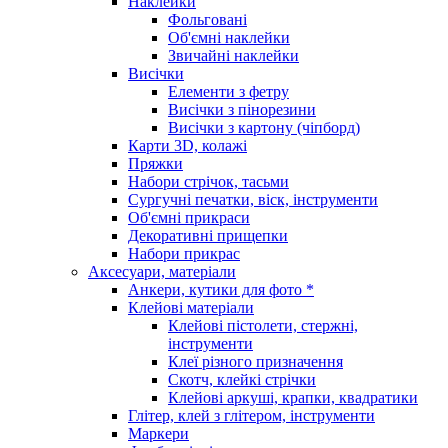
Наклейки
Фольговані
Об'ємні наклейки
Звичайні наклейки
Висічки
Елементи з фетру
Висічки з пінорезини
Висічки з картону (чіпборд)
Карти 3D, колажі
Пряжки
Набори стрічок, тасьми
Сургучні печатки, віск, інструменти
Об'ємні прикраси
Декоративні прищепки
Набори прикрас
Аксесуари, матеріали
Анкери, кутики для фото *
Клейові матеріали
Клейові пістолети, стержні,
інструменти
Клеї різного призначення
Скотч, клейкі стрічки
Клейові аркуші, крапки, квадратики
Глітер, клей з глітером, інструменти
Маркери