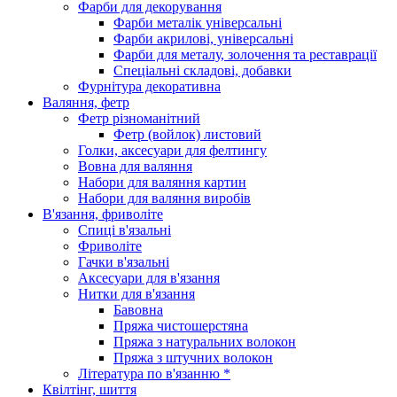
Фарби для декорування
Фарби металік універсальні
Фарби акрилові, універсальні
Фарби для металу, золочення та реставрації
Спеціальні складові, добавки
Фурнітура декоративна
Валяння, фетр
Фетр різноманітний
Фетр (войлок) листовий
Голки, аксесуари для фелтингу
Вовна для валяння
Набори для валяння картин
Набори для валяння виробів
В'язання, фриволіте
Спиці в'язальні
Фриволіте
Гачки в'язальні
Аксесуари для в'язання
Нитки для в'язання
Бавовна
Пряжа чистошерстяна
Пряжа з натуральних волокон
Пряжа з штучних волокон
Література по в'язанню *
Квілтінг, шиття