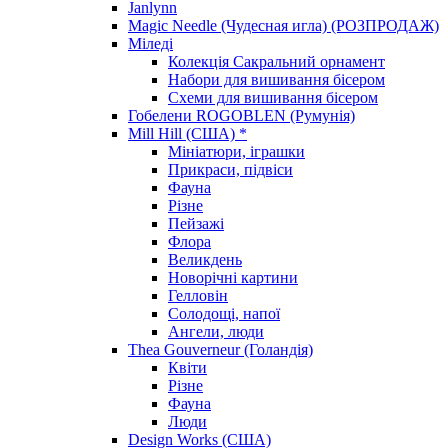
Janlynn
Magic Needle (Чудесная игла) (РОЗПРОДАЖ)
Міледі
Колекція Сакральний орнамент
Набори для вишивання бісером
Схеми для вишивання бісером
Гобелени ROGOBLEN (Румунія)
Mill Hill (США) *
Мініатюри, іграшки
Прикраси, підвіси
Фауна
Різне
Пейзажі
Флора
Великдень
Новорічні картини
Гелловін
Солодощі, напої
Ангели, люди
Thea Gouverneur (Голандія)
Квіти
Різне
Фауна
Люди
Design Works (США)