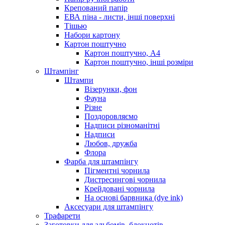
Крепований папір
ЕВА піна - листи, інші поверхні
Тішью
Набори картону
Картон поштучно
Картон поштучно, А4
Картон поштучно, інші розміри
Штампінг
Штампи
Візерунки, фон
Фауна
Різне
Поздоровляємо
Надписи різноманітні
Надписи
Любов, дружба
Флора
Фарба для штампінгу
Пігментні чорнила
Дистресингові чорнила
Крейдовані чорнила
На основі барвника (dye ink)
Аксесуари для штампінгу
Трафарети
Заготовки для альбомів, блокнотів