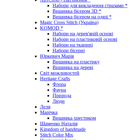
Набори для викладення стразами *
Вишивка бісером 3D *
Вишивка бісером на одязі *
Magic Cross Stitch (Україна)
KOMOD *
Набори на дерев'яній основі
Набори на пластиковій основі
Набори на тканині
Набори бісерні
Юркевич Марія
Вишивка на пластику
Вишивка на дереві
Світ можливостей
Heritage Crafts
Флора
Фауна
Природа
Люди
Леля
Марічка
Вишивка хрестиком
Шаменко Наталія
Kingdom of handmade
Stitch Color Mix