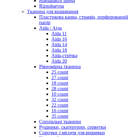
Наніашвілі Ірина
Riznobarvna
Тканина для вишивання
Пластикова канва, страмін, перфорований
папір
Aida / Аіда
Aida 11
Aida 16
Aida 14
Aida 18
Aida-стрічка
Aida 20
Рівномірна тканина
25 count
27 count
18 count
28 count
10 count
32 count
22 count
16 count
35 count
Спеціальні тканини
Рушники, скатертини, серветки
Сорочки з місцем для вишивки