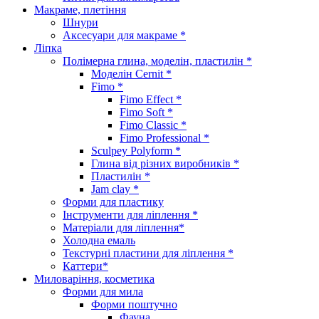
Макраме, плетіння
Шнури
Аксесуари для макраме *
Ліпка
Полімерна глина, моделін, пластилін *
Моделін Cernit *
Fimo *
Fimo Effect *
Fimo Soft *
Fimo Classic *
Fimo Professional *
Sculpey Polyform *
Глина від різних виробників *
Пластилін *
Jam clay *
Форми для пластику
Інструменти для ліплення *
Матеріали для ліплення*
Холодна емаль
Текстурні пластини для ліплення *
Каттери*
Миловаріння, косметика
Форми для мила
Форми поштучно
Фауна