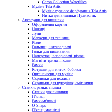
Caron Collection Waterlilies
Муліне Tela Artis
Муліне ручного фарбування Tela Artis
Нитка для вишивки Пухнастик
Аксесуари для вишивки
Оформлення картин
Ножиці
Лупи
Маркери для тканини
Різне
Гольниці, нитковдівачі
Голки для вишивання
Наперстки, вспорювачі, різаки
Магніти-тримачі голки
Рамки
Котушки для ниток, бобінки
Органайзери для муліне
Скриньки для ножиць
Скриньки для рукоділля, смітнички
Станки, рамки, пяльца
Станки для вишивки
П'яльці
Рамки-п'яльці
Q-Snaps
П'яльці магнітні