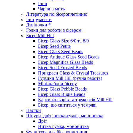
Інші
Чарівна мить
Література по бісероплетінню
Інструменти
Дзвіночки *
Голки для роботи з бісером
Бісер Mill Hill
Бісер Glass Size 6/0 та 8/0
Бісер Seed-Petite
Бісер Glass Seed Beads
Бісер Antique Glass Seed Beads
Бісер Magnifica Glass Beads
Бісер Seed-Frosted Beads
Прикраси Glass & Crystal Treasures
Гудзики Mill Hill (ручна работа)
Міні-набори бісеру
Бісер Glass Pebble Beads
Бісер Glass Bugle Beads
Карти кольорів та трежерсів Mill Hill
Бісер, що світиться у темряві
Паєтки
Шнури, дріт, нитка-гумка, мононитка
Дріт
Нитка-гумка, мононитка
Фурнітура для бісероплетіння