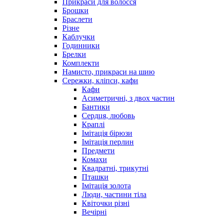
Прикраси для волосся
Брошки
Браслети
Різне
Каблучки
Годинники
Брелки
Комплекти
Намисто, прикраси на шию
Сережки, кліпси, кафи
Кафи
Асиметричні, з двох частин
Бантики
Сердця, любовь
Краплі
Імітація бірюзи
Імітація перлин
Предмети
Комахи
Квадратні, трикутні
Пташки
Імітація золота
Люди, частини тіла
Квіточки різні
Вечірні