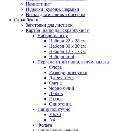
Намистини*
Підвіски, кулони, шарміки
Нитки для вышивки бисером
Скрапбукінг
Заготовки для листівок
Картон, папір для скрапбукінгу
Набори паперу
Набори 22 х 28 см
Набори 30 х 30 см
Набори 12 х 17 см
Набори інші
Пергаментний папір, велум, калька
Флора
Розводи, візерунки
Дитяча тема
Фауна
Чорно-білий
Любов
Разное
Однотонна
Папір поштучно
30х30
А4
Фольга
Папір ручної работи