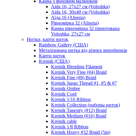
Канва з фоновим малюнком
Aida 16, 27х27 см (Voloshka)
Aida 16, 30х40 см (Voloshka)
Аїда 16 (Alisena)
Рівномірка 32 (Alisena)
Канва рівномірна 32 принтована
Voloshka, 27х27 см
Нитки, карти ниток
Rainbow Gallery (США)
Металізована нитка від різних виробників
Карти ниток
Kreinik (США)
Kreinik Blending Filament
Kreinik Very Fine (#4) Braid
Kreinik Fine (#8) Braid
Kreinik Japan Thread #1, #5 & #7
Kreinik Ombre
Kreinik Cord
Kreinik 1/16 Ribbon
Kreinik Collection (наборы ниток)
Kreinik Tapestry (#12) Braid
Kreinik Medium (#16) Braid
Kreinik cable
Kreinik 1/8 Ribbon
Kreinik Heavy #32 Braid (5m)