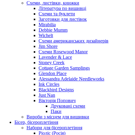
Схеми, листівки, книжки
Література по вишивці
Схеми та буклети
Заготовки для листівок
Mirabilia
Debbie Mumm
Wichelt
Схеми американських дизайнерів
Jim Shore
Cхеми Rosewood Manor
Lavender & Lace
Stoney Creek
Cottage Garden Samplings
Glendon Place
Alessandra Adelaide Needleworks
Ink Circles
Blackbird Designs
Just Nan
Вікторія Попович
Друковані схеми
Паки
Вироби з місцем для вишивки
Бісер, бісероплетіння
Набори для бісероплетіння
Ріоліс (Росія)