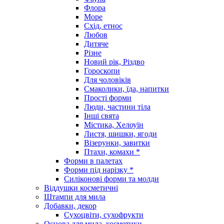
Флора
Море
Схід, етнос
Любов
Дитяче
Різне
Новий рік, Різдво
Гороскопи
Для чоловіків
Смаколики, їда, напитки
Прості форми
Люди, частини тіла
Інші свята
Містика, Хелоуїн
Листя, шишки, ягоди
Візерунки, завитки
Птахи, комахи *
Форми в палетах
Форми під нарізку *
Силіконові форми та молди
Віддушки косметичні
Штампи для мила
Добавки, декор
Сухоцвіти, сухофрукти
Основа для мила, косметики