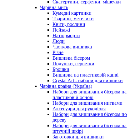
Скатертини, серфетки, мішечки
Чарiвна мить
Кумедні картинки
Тварини, метелики
Квіти, рослини
Пейзажі
Натюрморти
Люди
Часткова вишивка
Різне
Вишивка бісером
Подушки, серветки
Брошки
Вишивка на пластиковій канві
Crystal Art - набори для вишивки
Чарівна країна (Україна)
Набори для вишивання бісером на
пластиковій основі
Набори для вишивання нитками
Аксесуари для рукоділля
Набори для вишивання бісером по
дереву
Набори для вишивання бісером на
штучній шкірі
Заготовки для вишивки