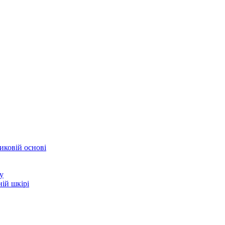
иковій основі
у
ій шкірі