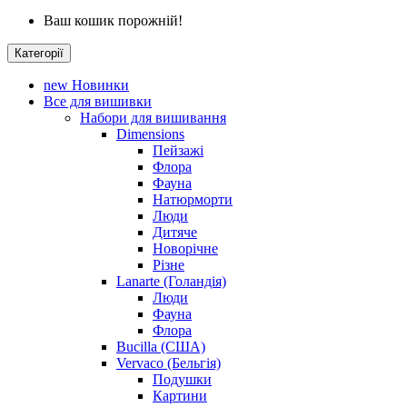
Ваш кошик порожній!
Категорії
new
Новинки
Все для вишивки
Набори для вишивання
Dimensions
Пейзажі
Флора
Фауна
Натюрморти
Люди
Дитяче
Новорічне
Різне
Lanarte (Голандія)
Люди
Фауна
Флора
Bucilla (США)
Vervaco (Бельгія)
Подушки
Картини