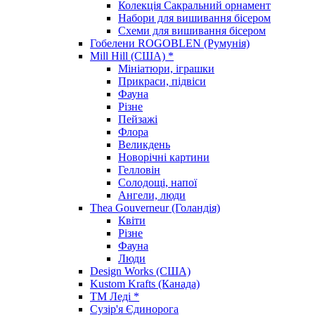
Колекція Сакральний орнамент
Набори для вишивання бісером
Схеми для вишивання бісером
Гобелени ROGOBLEN (Румунія)
Mill Hill (США) *
Мініатюри, іграшки
Прикраси, підвіси
Фауна
Різне
Пейзажі
Флора
Великдень
Новорічні картини
Гелловін
Солодощі, напої
Ангели, люди
Thea Gouverneur (Голандія)
Квіти
Різне
Фауна
Люди
Design Works (США)
Kustom Krafts (Канада)
ТМ Леді *
Сузір'я Єдинорога