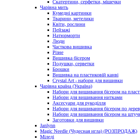
Скатертини, серфетки, мішечки
Чарiвна мить
Кумедні картинки
Тварини, метелики
Квіти, рослини
Пейзажі
Натюрморти
Люди
Часткова вишивка
Різне
Вишивка бісером
Подушки, серветки
Брошки
Вишивка на пластиковій канві
Crystal Art - набори для вишивки
Чарівна країна (Україна)
Набори для вишивання бісером на пласт
Набори для вишивання нитками
Аксесуари для рукоділля
Набори для вишивання бісером по дерев
Набори для вишивання бісером на штучн
Заготовки для вишивки
Janlynn
Magic Needle (Чудесная игла) (РОЗПРОДАЖ)
Міледі