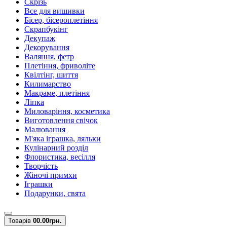
Скрізь
Все для вишивки
Бісер, бісероплетіння
Скрапбукінг
Декупаж
Декорування
Валяння, фетр
Плетіння, фриволіте
Квілтінг, шиття
Килимарство
Макраме, плетіння
Ліпка
Миловаріння, косметика
Виготовлення свічок
Малювання
М'яка іграшка, ляльки
Кулінарний розділ
Флористика, весілля
Творчість
Жіночі примхи
Іграшки
Подарунки, свята
Товарів
0
0.00грн.