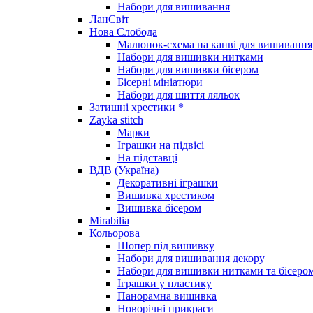
Набори для вишивання
ЛанСвіт
Нова Слобода
Малюнок-схема на канві для вишивання
Набори для вишивки нитками
Набори для вишивки бісером
Бісерні мініатюри
Набори для шиття ляльок
Затишні хрестики *
Zayka stitch
Марки
Іграшки на підвісі
На підставці
ВДВ (Україна)
Декоративні іграшки
Вишивка хрестиком
Вишивка бісером
Mirabilia
Кольорова
Шопер під вишивку
Набори для вишивання декору
Набори для вишивки нитками та бісеро
Іграшки у пластику
Панорамна вишивка
Новорічні прикраси