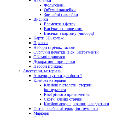
Наклейки
Фольговані
Об'ємні наклейки
Звичайні наклейки
Висічки
Елементи з фетру
Висічки з пінорезини
Висічки з картону (чіпборд)
Карти 3D, колажі
Пряжки
Набори стрічок, тасьми
Сургучні печатки, віск, інструменти
Об'ємні прикраси
Декоративні прищепки
Набори прикрас
Аксесуари, матеріали
Анкери, кутики для фото *
Клейові матеріали
Клейові пістолети, стержні,
інструменти
Клеї різного призначення
Скотч, клейкі стрічки
Клейові аркуші, крапки, квадратики
Глітер, клей з глітером, інструменти
Маркери