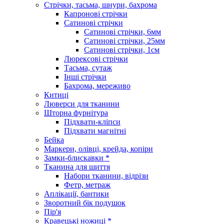
Стрічки, тасьма, шнури, бахрома
Капронові стрічки
Сатинові стрічки
Сатинові стрічки, 6мм
Сатинові стрічки, 25мм
Сатинові стрічки, 1см
Люрексові стрічки
Тасьма, сутаж
Інші стрічки
Бахрома, мереживо
Китиці
Люверси для тканини
Шторна фурнітура
Підхвати-кліпси
Підхвати магнітні
Бейка
Маркери, олівці, крейда, копіри
Замки-блискавки *
Тканина для шиття
Набори тканини, відрізи
Фетр, метраж
Аплікації, бантики
Зворотний бік подушок
Пір'я
Кравецькі ножиці *