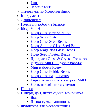
Інші
Чарівна мить
Література по бісероплетінню
Інструменти
Дзвіночки *
Голки для роботи з бісером
Бісер Mill Hill
Бісер Glass Size 6/0 та 8/0
Бісер Seed-Petite
Бісер Glass Seed Beads
Бісер Antique Glass Seed Beads
Бісер Magnifica Glass Beads
Бісер Seed-Frosted Beads
Прикраси Glass & Crystal Treasures
Гудзики Mill Hill (ручна работа)
Міні-набори бісеру
Бісер Glass Pebble Beads
Бісер Glass Bugle Beads
Карти кольорів та трежерсів Mill Hill
Бісер, що світиться у темряві
Паєтки
Шнури, дріт, нитка-гумка, мононитка
Дріт
Нитка-гумка, мононитка
Фурнітура для бісероплетіння