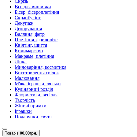
Скрізь
Все для вишивки
Бісер, бісероплетіння
Скрапбукінг
Декупаж
Декорування
Валяння, фетр
Плетіння, фриволіте
Квілтінг, шиття
Килимарство
Макраме, плетіння
Ліпка
Миловаріння, косметика
Виготовлення свічок
Малювання
М'яка іграшка, ляльки
Кулінарний розділ
Флористика, весілля
Творчість
Жіночі примхи
Іграшки
Подарунки, свята
Товарів
0
0.00грн.