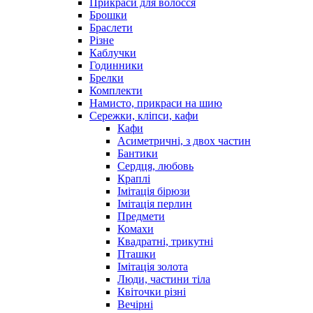
Прикраси для волосся
Брошки
Браслети
Різне
Каблучки
Годинники
Брелки
Комплекти
Намисто, прикраси на шию
Сережки, кліпси, кафи
Кафи
Асиметричні, з двох частин
Бантики
Сердця, любовь
Краплі
Імітація бірюзи
Імітація перлин
Предмети
Комахи
Квадратні, трикутні
Пташки
Імітація золота
Люди, частини тіла
Квіточки різні
Вечірні