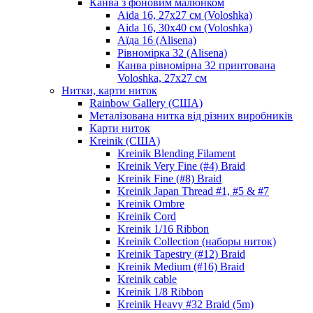
Канва з фоновим малюнком
Aida 16, 27х27 см (Voloshka)
Aida 16, 30х40 см (Voloshka)
Аїда 16 (Alisena)
Рівномірка 32 (Alisena)
Канва рівномірна 32 принтована
Voloshka, 27х27 см
Нитки, карти ниток
Rainbow Gallery (США)
Металізована нитка від різних виробників
Карти ниток
Kreinik (США)
Kreinik Blending Filament
Kreinik Very Fine (#4) Braid
Kreinik Fine (#8) Braid
Kreinik Japan Thread #1, #5 & #7
Kreinik Ombre
Kreinik Cord
Kreinik 1/16 Ribbon
Kreinik Collection (наборы ниток)
Kreinik Tapestry (#12) Braid
Kreinik Medium (#16) Braid
Kreinik cable
Kreinik 1/8 Ribbon
Kreinik Heavy #32 Braid (5m)