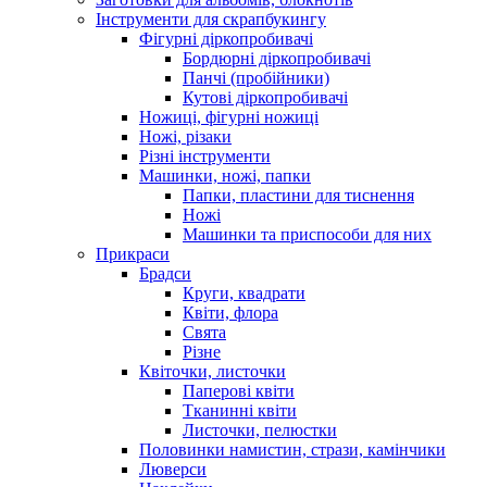
Інструменти для скрапбукингу
Фігурні діркопробивачі
Бордюрні діркопробивачі
Панчі (пробійники)
Кутові діркопробивачі
Ножиці, фігурні ножиці
Ножі, різаки
Різні інструменти
Машинки, ножі, папки
Папки, пластини для тиснення
Ножі
Машинки та приспособи для них
Прикраси
Брадси
Круги, квадрати
Квіти, флора
Свята
Різне
Квіточки, листочки
Паперові квіти
Тканинні квіти
Листочки, пелюстки
Половинки намистин, стрази, камінчики
Люверси