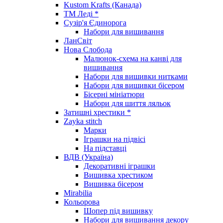
Kustom Krafts (Канада)
ТМ Леді *
Сузір'я Єдинорога
Набори для вишивання
ЛанСвіт
Нова Слобода
Малюнок-схема на канві для
вишивання
Набори для вишивки нитками
Набори для вишивки бісером
Бісерні мініатюри
Набори для шиття ляльок
Затишні хрестики *
Zayka stitch
Марки
Іграшки на підвісі
На підставці
ВДВ (Україна)
Декоративні іграшки
Вишивка хрестиком
Вишивка бісером
Mirabilia
Кольорова
Шопер під вишивку
Набори для вишивання декору