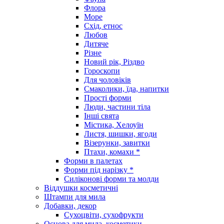
Флора
Море
Схід, етнос
Любов
Дитяче
Різне
Новий рік, Різдво
Гороскопи
Для чоловіків
Смаколики, їда, напитки
Прості форми
Люди, частини тіла
Інші свята
Містика, Хелоуїн
Листя, шишки, ягоди
Візерунки, завитки
Птахи, комахи *
Форми в палетах
Форми під нарізку *
Силіконові форми та молди
Віддушки косметичні
Штампи для мила
Добавки, декор
Сухоцвіти, сухофрукти
Основа для мила, косметики