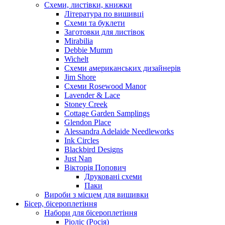
Схеми, листівки, книжки
Література по вишивці
Схеми та буклети
Заготовки для листівок
Mirabilia
Debbie Mumm
Wichelt
Схеми американських дизайнерів
Jim Shore
Cхеми Rosewood Manor
Lavender & Lace
Stoney Creek
Cottage Garden Samplings
Glendon Place
Alessandra Adelaide Needleworks
Ink Circles
Blackbird Designs
Just Nan
Вікторія Попович
Друковані схеми
Паки
Вироби з місцем для вишивки
Бісер, бісероплетіння
Набори для бісероплетіння
Ріоліс (Росія)