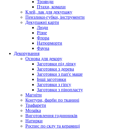
Троянди
Птахи, комахи
Клей, лак для декупажу
Пензлики-губки, інструменти
Декупажні карти
Люди
Різне
Флора
Натюрморти
Фауна
Декорування
Основа для декору
Заготовки під ліпку
Заготовки з дерева
Заготовки з пап'є маше
Інші заготовки
Заготовки з гіпсу
Заготовки з пінопласту
Магніти
Контури, фарби по тканині
Трафарети
Мозаїка
Виготовлення годинників
Натирки
Роспис по склу та керамиці