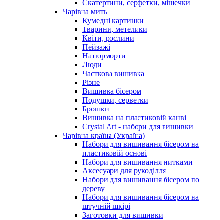
Скатертини, серфетки, мішечки
Чарiвна мить
Кумедні картинки
Тварини, метелики
Квіти, рослини
Пейзажі
Натюрморти
Люди
Часткова вишивка
Різне
Вишивка бісером
Подушки, серветки
Брошки
Вишивка на пластиковій канві
Crystal Art - набори для вишивки
Чарівна країна (Україна)
Набори для вишивання бісером на
пластиковій основі
Набори для вишивання нитками
Аксесуари для рукоділля
Набори для вишивання бісером по
дереву
Набори для вишивання бісером на
штучній шкірі
Заготовки для вишивки