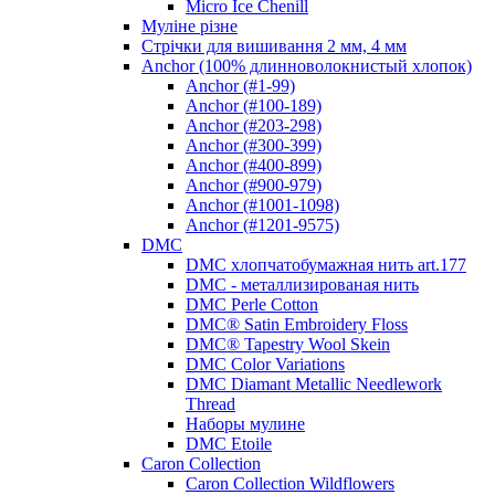
Micro Ice Chenill
Муліне різне
Стрічки для вишивання 2 мм, 4 мм
Anchor (100% длинноволокнистый хлопок)
Anchor (#1-99)
Anchor (#100-189)
Anchor (#203-298)
Anchor (#300-399)
Anchor (#400-899)
Anchor (#900-979)
Anchor (#1001-1098)
Anchor (#1201-9575)
DMC
DMC хлопчатобумажная нить art.177
DMC - металлизированая нить
DMC Perle Cotton
DMC® Satin Embroidery Floss
DMC® Tapestry Wool Skein
DMC Color Variations
DMC Diamant Metallic Needlework
Thread
Наборы мулине
DMC Etoile
Caron Collection
Caron Collection Wildflowers