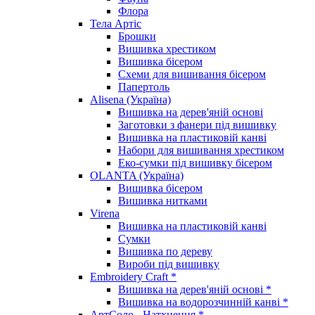
Флора
Тела Артіс
Брошки
Вишивка хрестиком
Вишивка бісером
Схеми для вишивання бісером
Папертоль
Alisena (Україна)
Вишивка на дерев'яній основі
Заготовки з фанери під вишивку
Вишивка на пластиковій канві
Набори для вишивання хрестиком
Еко-сумки під вишивку бісером
OLANTA (Україна)
Вишивка бісером
Вишивка нитками
Virena
Вишивка на пластиковій канві
Сумки
Вишивка по дереву
Вироби під вишивку
Embroidery Craft *
Вишивка на дерев'яній основі *
Вишивка на водорозчинній канві *
АртСоло - Натхнення *