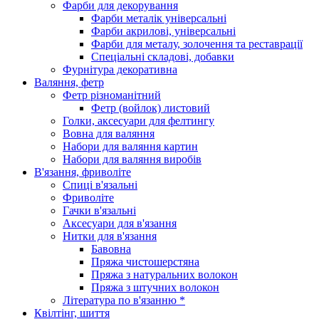
Фарби для декорування
Фарби металік універсальні
Фарби акрилові, універсальні
Фарби для металу, золочення та реставрації
Спеціальні складові, добавки
Фурнітура декоративна
Валяння, фетр
Фетр різноманітний
Фетр (войлок) листовий
Голки, аксесуари для фелтингу
Вовна для валяння
Набори для валяння картин
Набори для валяння виробів
В'язання, фриволіте
Спиці в'язальні
Фриволіте
Гачки в'язальні
Аксесуари для в'язання
Нитки для в'язання
Бавовна
Пряжа чистошерстяна
Пряжа з натуральних волокон
Пряжа з штучних волокон
Література по в'язанню *
Квілтінг, шиття