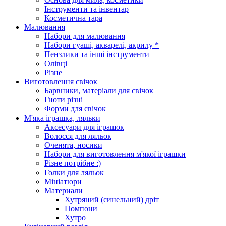
Інструменти та інвентар
Косметична тара
Малювання
Набори для малювання
Набори гуаші, акварелі, акрилу *
Пензлики та інші інструменти
Олівці
Різне
Виготовлення свічок
Барвники, матеріали для свічок
Гноти різні
Форми для свічок
М'яка іграшка, ляльки
Аксесуари для іграшок
Волосся для ляльок
Оченята, носики
Набори для виготовлення м'якої іграшки
Різне потрібне :)
Голки для ляльок
Мініатюри
Материали
Хутряний (синельний) дріт
Помпони
Хутро