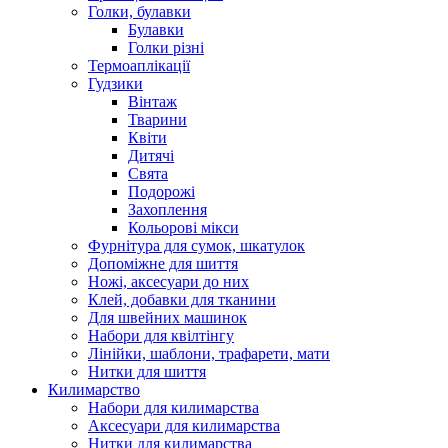
Голки, булавки
Булавки
Голки різні
Термоаплікації
Гудзики
Вінтаж
Тварини
Квіти
Дитячі
Свята
Подорожі
Захоплення
Кольорові мікси
Фурнітура для сумок, шкатулок
Допоміжне для шиття
Ножі, аксесуари до них
Клей, добавки для тканини
Для швейних машинок
Набори для квілтінгу
Лінійки, шаблони, трафарети, мати
Нитки для шиття
Килимарство
Набори для килимарства
Аксесуари для килимарства
Нитки для килимарства