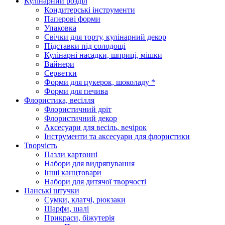
Кулінарний розділ
Кондитерські інструменти
Паперові форми
Упаковка
Свічки для торту, кулінарний декор
Підставки під солодощі
Кулінарні насадки, шприці, мішки
Вайнери
Серветки
Форми для цукерок, шоколаду *
Форми для печива
Флористика, весілля
Флористичний дріт
Флористичний декор
Аксесуари для весіль, вечірок
Інструменти та аксесуари для флористики
Творчість
Пазли картонні
Набори для видряпування
Інші канцтовари
Набори для дитячої творчості
Панські штучки
Сумки, клатчі, рюкзаки
Шарфи, шалі
Прикраси, біжутерія