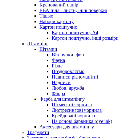
Крепований папір
ЕВА піна - листи, інші поверхні
Тішью
Набори картону
Картон поштучно
Картон поштучно, А4
Картон поштучно, інші розміри
Штампінг
Штампи
Візерунки, фон
Фауна
Різне
Поздоровляємо
Надписи різноманітні
Надписи
Любов, дружба
Флора
Фарба для штампінгу
Пігментні чорнила
Дистресингові чорнила
Крейдовані чорнила
На основі барвника (dye ink)
Аксесуари для штампінгу
Трафарети
Заготовки для альбомів, блокнотів