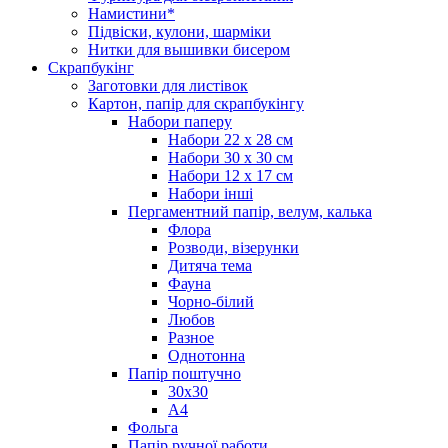
Намистини*
Підвіски, кулони, шарміки
Нитки для вышивки бисером
Скрапбукінг
Заготовки для листівок
Картон, папір для скрапбукінгу
Набори паперу
Набори 22 х 28 см
Набори 30 х 30 см
Набори 12 х 17 см
Набори інші
Пергаментний папір, велум, калька
Флора
Розводи, візерунки
Дитяча тема
Фауна
Чорно-білий
Любов
Разное
Однотонна
Папір поштучно
30х30
А4
Фольга
Папір ручної работи