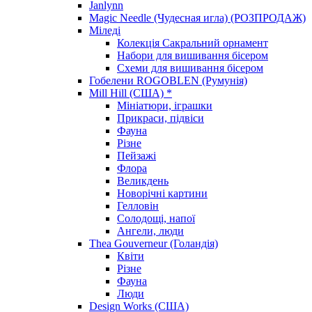
Janlynn
Magic Needle (Чудесная игла) (РОЗПРОДАЖ)
Міледі
Колекція Сакральний орнамент
Набори для вишивання бісером
Схеми для вишивання бісером
Гобелени ROGOBLEN (Румунія)
Mill Hill (США) *
Мініатюри, іграшки
Прикраси, підвіси
Фауна
Різне
Пейзажі
Флора
Великдень
Новорічні картини
Гелловін
Солодощі, напої
Ангели, люди
Thea Gouverneur (Голандія)
Квіти
Різне
Фауна
Люди
Design Works (США)