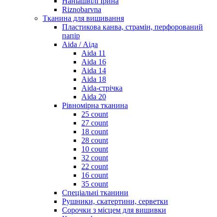
Наніашвілі Ірина
Riznobarvna
Тканина для вишивання
Пластикова канва, страмін, перфорований
папір
Aida / Аіда
Aida 11
Aida 16
Aida 14
Aida 18
Aida-стрічка
Aida 20
Рівномірна тканина
25 count
27 count
18 count
28 count
10 count
32 count
22 count
16 count
35 count
Спеціальні тканини
Рушники, скатертини, серветки
Сорочки з місцем для вишивки