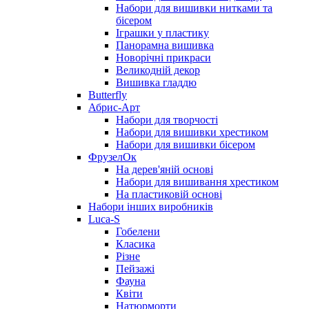
Набори для вишивки нитками та
бісером
Іграшки у пластику
Панорамна вишивка
Новорічні прикраси
Великодній декор
Вишивка гладдю
Butterfly
Абрис-Арт
Набори для творчості
Набори для вишивки хрестиком
Набори для вишивки бісером
ФрузелОк
На дерев'яній основі
Набори для вишивання хрестиком
На пластиковій основі
Набори інших виробників
Luca-S
Гобелени
Класика
Різне
Пейзажі
Фауна
Квіти
Натюрморти