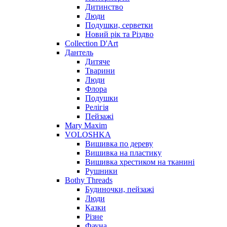
Дитинство
Люди
Подушки, серветки
Новий рік та Різдво
Collection D'Art
Дантель
Дитяче
Тварини
Люди
Флора
Подушки
Релігія
Пейзажі
Mary Maxim
VOLOSHKA
Вишивка по дереву
Вишивка на пластику
Вишивка хрестиком на тканині
Рушники
Bothy Threads
Будиночки, пейзажі
Люди
Казки
Різне
Фауна