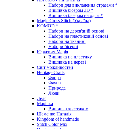
Набори для викладення стразами *
Вишивка бісером 3D *
Вишивка бісером на одязі *
Magic Cross Stitch (Україна)
KOMOD *
Набори на дерев'яній основі
Набори на пластиковій основі
Набори на тканині
Набори бісерні
Юркевич Марія
Вишивка на пластику
Вишивка на дереві
Світ можливостей
Heritage Crafts
Флора
Фауна
Природа
Люди
Леля
Марічка
Вишивка хрестиком
Шаменко Наталія
Kingdom of handmade
Stitch Color Mix