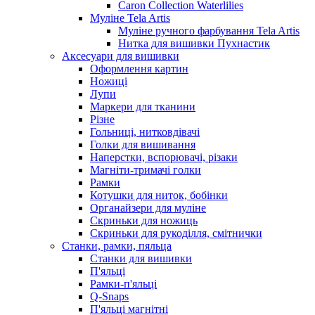
Caron Collection Waterlilies
Муліне Tela Artis
Муліне ручного фарбування Tela Artis
Нитка для вишивки Пухнастик
Аксесуари для вишивки
Оформлення картин
Ножиці
Лупи
Маркери для тканини
Різне
Гольниці, нитковдівачі
Голки для вишивання
Наперстки, вспорювачі, різаки
Магніти-тримачі голки
Рамки
Котушки для ниток, бобінки
Органайзери для муліне
Скриньки для ножиць
Скриньки для рукоділля, смітнички
Станки, рамки, пяльца
Станки для вишивки
П'яльці
Рамки-п'яльці
Q-Snaps
П'яльці магнітні