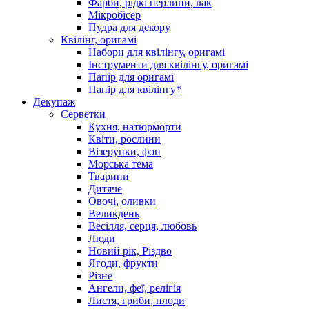
Фарби, рідкі перлини, лак
Мікробісер
Пудра для декору
Квілінг, оригамі
Набори для квілінгу, оригамі
Інструменти для квілінгу, оригамі
Папір для оригамі
Папір для квілінгу*
Декупаж
Серветки
Кухня, натюрморти
Квіти, рослини
Візерунки, фон
Морська тема
Тварини
Дитяче
Овочі, оливки
Великдень
Весілля, серця, любовь
Люди
Новий рік, Різдво
Ягоди, фрукти
Різне
Ангели, феї, релігія
Листя, гриби, плоди