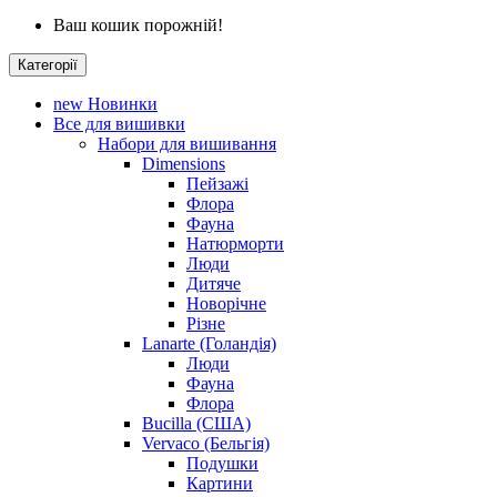
Ваш кошик порожній!
Категорії
new
Новинки
Все для вишивки
Набори для вишивання
Dimensions
Пейзажі
Флора
Фауна
Натюрморти
Люди
Дитяче
Новорічне
Різне
Lanarte (Голандія)
Люди
Фауна
Флора
Bucilla (США)
Vervaco (Бельгія)
Подушки
Картини