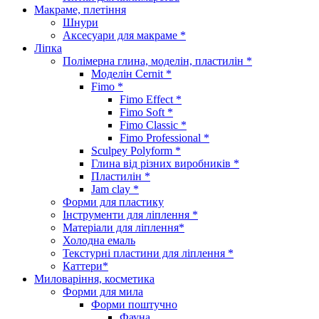
Макраме, плетіння
Шнури
Аксесуари для макраме *
Ліпка
Полімерна глина, моделін, пластилін *
Моделін Cernit *
Fimo *
Fimo Effect *
Fimo Soft *
Fimo Classic *
Fimo Professional *
Sculpey Polyform *
Глина від різних виробників *
Пластилін *
Jam clay *
Форми для пластику
Інструменти для ліплення *
Матеріали для ліплення*
Холодна емаль
Текстурні пластини для ліплення *
Каттери*
Миловаріння, косметика
Форми для мила
Форми поштучно
Фауна