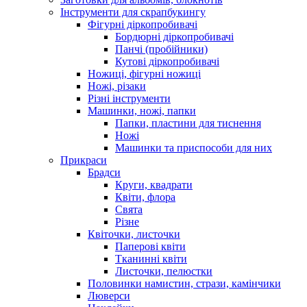
Інструменти для скрапбукингу
Фігурні діркопробивачі
Бордюрні діркопробивачі
Панчі (пробійники)
Кутові діркопробивачі
Ножиці, фігурні ножиці
Ножі, різаки
Різні інструменти
Машинки, ножі, папки
Папки, пластини для тиснення
Ножі
Машинки та приспособи для них
Прикраси
Брадси
Круги, квадрати
Квіти, флора
Свята
Різне
Квіточки, листочки
Паперові квіти
Тканинні квіти
Листочки, пелюстки
Половинки намистин, стрази, камінчики
Люверси