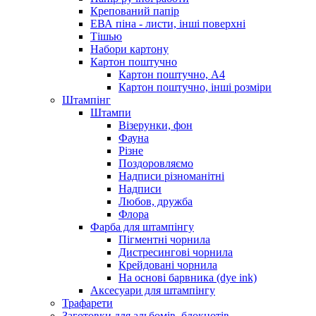
Крепований папір
ЕВА піна - листи, інші поверхні
Тішью
Набори картону
Картон поштучно
Картон поштучно, А4
Картон поштучно, інші розміри
Штампінг
Штампи
Візерунки, фон
Фауна
Різне
Поздоровляємо
Надписи різноманітні
Надписи
Любов, дружба
Флора
Фарба для штампінгу
Пігментні чорнила
Дистресингові чорнила
Крейдовані чорнила
На основі барвника (dye ink)
Аксесуари для штампінгу
Трафарети
Заготовки для альбомів, блокнотів