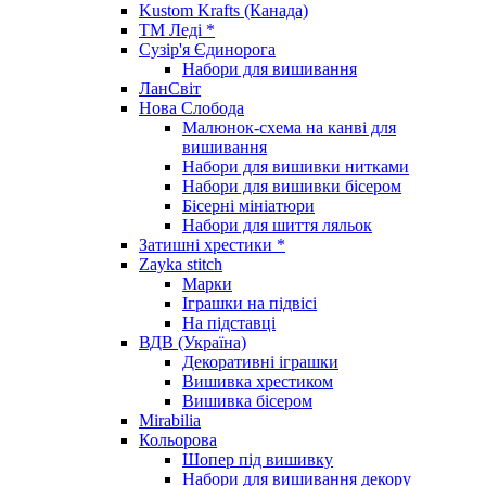
Kustom Krafts (Канада)
ТМ Леді *
Сузір'я Єдинорога
Набори для вишивання
ЛанСвіт
Нова Слобода
Малюнок-схема на канві для
вишивання
Набори для вишивки нитками
Набори для вишивки бісером
Бісерні мініатюри
Набори для шиття ляльок
Затишні хрестики *
Zayka stitch
Марки
Іграшки на підвісі
На підставці
ВДВ (Україна)
Декоративні іграшки
Вишивка хрестиком
Вишивка бісером
Mirabilia
Кольорова
Шопер під вишивку
Набори для вишивання декору