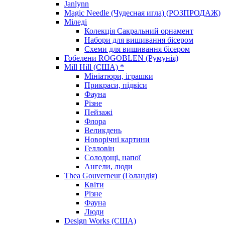
Janlynn
Magic Needle (Чудесная игла) (РОЗПРОДАЖ)
Міледі
Колекція Сакральний орнамент
Набори для вишивання бісером
Схеми для вишивання бісером
Гобелени ROGOBLEN (Румунія)
Mill Hill (США) *
Мініатюри, іграшки
Прикраси, підвіси
Фауна
Різне
Пейзажі
Флора
Великдень
Новорічні картини
Гелловін
Солодощі, напої
Ангели, люди
Thea Gouverneur (Голандія)
Квіти
Різне
Фауна
Люди
Design Works (США)