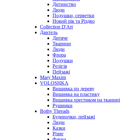
Дитинство
Люди
Подушки, серветки
Новий рік та Різдво
Collection D'Art
Дантель
Дитяче
Тварини
Люди
Флора
Подушки
Релігія
Пейзажі
Mary Maxim
VOLOSHKA
Вишивка по дереву
Вишивка на пластику
Вишивка хрестиком на тканині
Рушники
Bothy Threads
Будиночки, пейзажі
Люди
Казки
Різне
Фауна