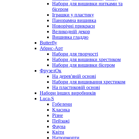
Набори для вишивки нитками та
бісером
Іграшки у пластику
Панорамна вишивка
Новорічні прикраси
Великодній декор
Вишивка гладдю
Butterfly
Абрис-Арт
Набори для творчості
Набори для вишивки хрестиком
Набори для вишивки бісером
ФрузелОк
На дерев'яній основі
Набори для вишивання хрестиком
На пластиковій основі
Набори інших виробників
Luca-S
Гобелени
Класика
Різне
Пейзажі
Фауна
Квіти
Натюрморти