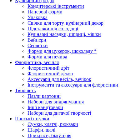
Кулінарний розділ
Кондитерські інструменти
Паперові форми
Упаковка
Свічки для торту, кулінарний декор
Підставки під солодощі
Кулінарні насадки, шприці, мішки
Вайнери
Серветки
Форми для цукерок, шоколаду *
Форми для печива
Флористика, весілля
Флористичний дріт
Флористичний декор
Аксесуари для весіль, вечірок
Інструменти та аксесуари для флористики
Творчість
Пазли картонні
Набори для видряпування
Інші канцтовари
Набори для дитячої творчості
Панські штучки
Сумки, клатчі, рюкзаки
Шарфи, шалі
Прикраси, біжутерія