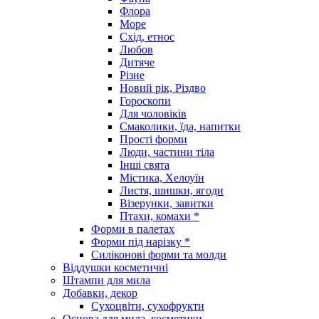
Флора
Море
Схід, етнос
Любов
Дитяче
Різне
Новий рік, Різдво
Гороскопи
Для чоловіків
Смаколики, їда, напитки
Прості форми
Люди, частини тіла
Інші свята
Містика, Хелоуїн
Листя, шишки, ягоди
Візерунки, завитки
Птахи, комахи *
Форми в палетах
Форми під нарізку *
Силіконові форми та молди
Віддушки косметичні
Штампи для мила
Добавки, декор
Сухоцвіти, сухофрукти
Основа для мила, косметики