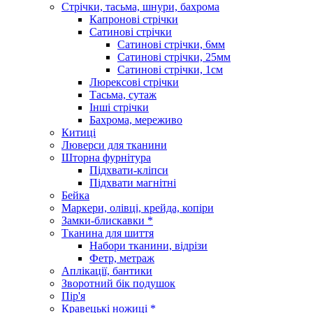
Стрічки, тасьма, шнури, бахрома
Капронові стрічки
Сатинові стрічки
Сатинові стрічки, 6мм
Сатинові стрічки, 25мм
Сатинові стрічки, 1см
Люрексові стрічки
Тасьма, сутаж
Інші стрічки
Бахрома, мереживо
Китиці
Люверси для тканини
Шторна фурнітура
Підхвати-кліпси
Підхвати магнітні
Бейка
Маркери, олівці, крейда, копіри
Замки-блискавки *
Тканина для шиття
Набори тканини, відрізи
Фетр, метраж
Аплікації, бантики
Зворотний бік подушок
Пір'я
Кравецькі ножиці *