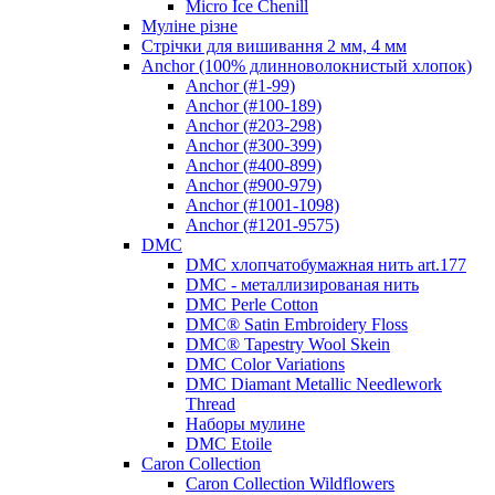
Micro Ice Chenill
Муліне різне
Стрічки для вишивання 2 мм, 4 мм
Anchor (100% длинноволокнистый хлопок)
Anchor (#1-99)
Anchor (#100-189)
Anchor (#203-298)
Anchor (#300-399)
Anchor (#400-899)
Anchor (#900-979)
Anchor (#1001-1098)
Anchor (#1201-9575)
DMC
DMC хлопчатобумажная нить art.177
DMC - металлизированая нить
DMC Perle Cotton
DMC® Satin Embroidery Floss
DMC® Tapestry Wool Skein
DMC Color Variations
DMC Diamant Metallic Needlework
Thread
Наборы мулине
DMC Etoile
Caron Collection
Caron Collection Wildflowers