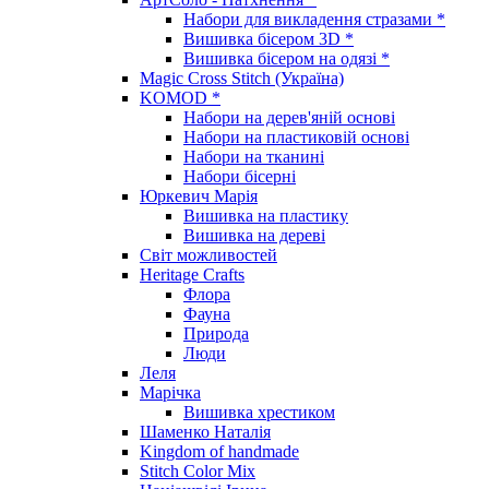
Набори для викладення стразами *
Вишивка бісером 3D *
Вишивка бісером на одязі *
Magic Cross Stitch (Україна)
KOMOD *
Набори на дерев'яній основі
Набори на пластиковій основі
Набори на тканині
Набори бісерні
Юркевич Марія
Вишивка на пластику
Вишивка на дереві
Світ можливостей
Heritage Crafts
Флора
Фауна
Природа
Люди
Леля
Марічка
Вишивка хрестиком
Шаменко Наталія
Kingdom of handmade
Stitch Color Mix