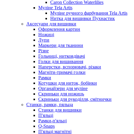
Caron Collection Waterlilies
Муліне Tela Artis
Муліне ручного фарбування Tela Artis
Нитка для вишивки Пухнастик
Аксесуари для вишивки
Оформлення картин
Ножиці
Лупи
Маркери для тканини
Різне
Гольниці, нитковдівачі
Голки для вишивання
Наперстки, вспорювачі, різаки
Магніти-тримачі голки
Рамки
Котушки для ниток, бобінки
Органайзери для муліне
Скриньки для ножиць
Скриньки для рукоділля, смітнички
Станки, рамки, пяльца
Станки для вишивки
П'яльці
Рамки-п'яльці
Q-Snaps
П'яльці магнітні