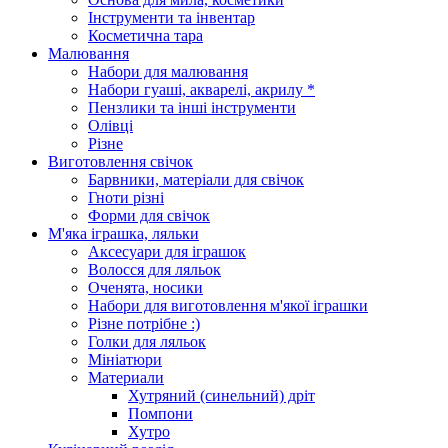
Інструменти та інвентар
Косметична тара
Малювання
Набори для малювання
Набори гуаші, акварелі, акрилу *
Пензлики та інші інструменти
Олівці
Різне
Виготовлення свічок
Барвники, матеріали для свічок
Гноти різні
Форми для свічок
М'яка іграшка, ляльки
Аксесуари для іграшок
Волосся для ляльок
Оченята, носики
Набори для виготовлення м'якої іграшки
Різне потрібне :)
Голки для ляльок
Мініатюри
Материали
Хутряний (синельний) дріт
Помпони
Хутро