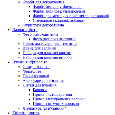
Фарби для декорування
Фарби металік універсальні
Фарби акрилові, універсальні
Фарби для металу, золочення та реставрації
Спеціальні складові, добавки
Фурнітура декоративна
Валяння, фетр
Фетр різноманітний
Фетр (войлок) листовий
Голки, аксесуари для фелтингу
Вовна для валяння
Набори для валяння картин
Набори для валяння виробів
В'язання, фриволіте
Спиці в'язальні
Фриволіте
Гачки в'язальні
Аксесуари для в'язання
Нитки для в'язання
Бавовна
Пряжа чистошерстяна
Пряжа з натуральних волокон
Пряжа з штучних волокон
Література по в'язанню *
Квілтінг, шиття