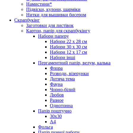
Намистини*
Підвіски, кулони, шарміки
Нитки для вышивки бисером
Скрапбукінг
Заготовки для листівок
Картон, папір для скрапбукінгу
Набори паперу
Набори 22 х 28 см
Набори 30 х 30 см
Набори 12 х 17 см
Набори інші
Пергаментний папір, велум, калька
Флора
Розводи, візерунки
Дитяча тема
Фауна
Чорно-білий
Любов
Разное
Однотонна
Папір поштучно
30х30
А4
Фольга
Папір ручної работи