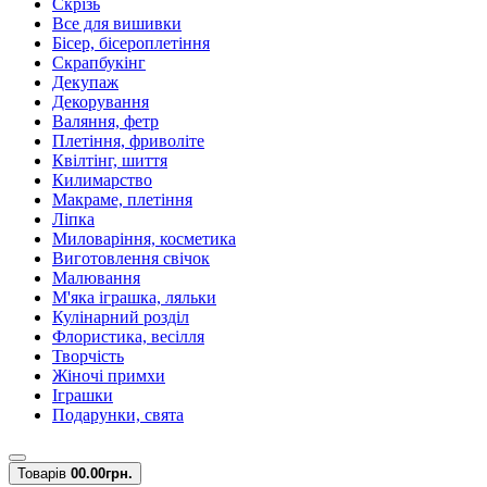
Скрізь
Все для вишивки
Бісер, бісероплетіння
Скрапбукінг
Декупаж
Декорування
Валяння, фетр
Плетіння, фриволіте
Квілтінг, шиття
Килимарство
Макраме, плетіння
Ліпка
Миловаріння, косметика
Виготовлення свічок
Малювання
М'яка іграшка, ляльки
Кулінарний розділ
Флористика, весілля
Творчість
Жіночі примхи
Іграшки
Подарунки, свята
Товарів
0
0.00грн.