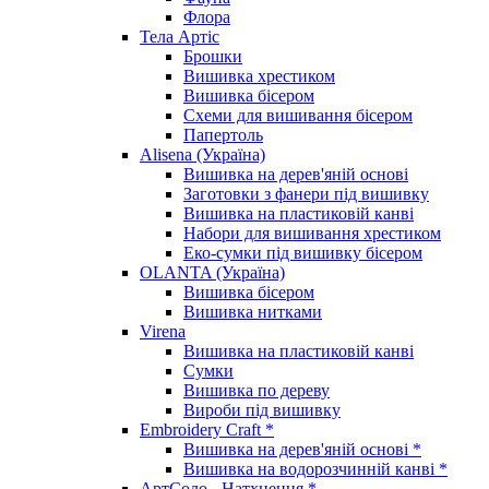
Флора
Тела Артіс
Брошки
Вишивка хрестиком
Вишивка бісером
Схеми для вишивання бісером
Папертоль
Alisena (Україна)
Вишивка на дерев'яній основі
Заготовки з фанери під вишивку
Вишивка на пластиковій канві
Набори для вишивання хрестиком
Еко-сумки під вишивку бісером
OLANTA (Україна)
Вишивка бісером
Вишивка нитками
Virena
Вишивка на пластиковій канві
Сумки
Вишивка по дереву
Вироби під вишивку
Embroidery Craft *
Вишивка на дерев'яній основі *
Вишивка на водорозчинній канві *
АртСоло - Натхнення *