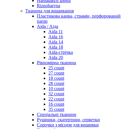
Наніашвілі Ірина
Riznobarvna
Тканина для вишивання
Пластикова канва, страмін, перфорований
папір
Aida / Аіда
Aida 11
Aida 16
Aida 14
Aida 18
Aida-стрічка
Aida 20
Рівномірна тканина
25 count
27 count
18 count
28 count
10 count
32 count
22 count
16 count
35 count
Спеціальні тканини
Рушники, скатертини, серветки
Сорочки з місцем для вишивки