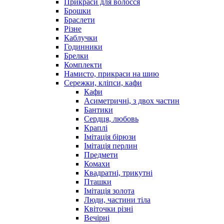
Прикраси для волосся
Брошки
Браслети
Різне
Каблучки
Годинники
Брелки
Комплекти
Намисто, прикраси на шию
Сережки, кліпси, кафи
Кафи
Асиметричні, з двох частин
Бантики
Сердця, любовь
Краплі
Імітація бірюзи
Імітація перлин
Предмети
Комахи
Квадратні, трикутні
Пташки
Імітація золота
Люди, частини тіла
Квіточки різні
Вечірні