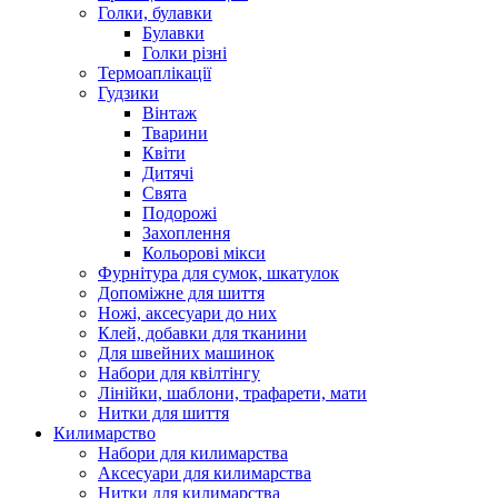
Голки, булавки
Булавки
Голки різні
Термоаплікації
Гудзики
Вінтаж
Тварини
Квіти
Дитячі
Свята
Подорожі
Захоплення
Кольорові мікси
Фурнітура для сумок, шкатулок
Допоміжне для шиття
Ножі, аксесуари до них
Клей, добавки для тканини
Для швейних машинок
Набори для квілтінгу
Лінійки, шаблони, трафарети, мати
Нитки для шиття
Килимарство
Набори для килимарства
Аксесуари для килимарства
Нитки для килимарства