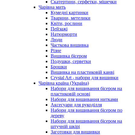
Скатертини, серфетки, мішечки
Чарiвна мить
Кумедні картинки
Тварини, метелики
Квіти, рослини
Пейзажі
Натюрморти
Люди
Часткова вишивка
Різне
Вишивка бісером
Подушки, серветки
Брошки
Вишивка на пластиковій канві
Crystal Art - набори для вишивки
Чарівна країна (Україна)
Набори для вишивання бісером на
пластиковій основі
Набори для вишивання нитками
Аксесуари для рукоділля
Набори для вишивання бісером по
дереву
Набори для вишивання бісером на
штучній шкірі
Заготовки для вишивки