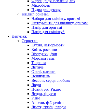
Фарби, рідкі перлини, лак
Мікробісер
Пудра для декору
Квілінг, оригамі
Набори для квілінгу, оригамі
Інструменти для квілінгу, оригамі
Папір для оригамі
Папір для квілінгу*
Декупаж
Серветки
Кухня, натюрморти
Квіти, рослини
Візерунки, фон
Морська тема
Тварини
Дитяче
Овочі, оливки
Великдень
Весілля, серця, любовь
Люди
Новий рік, Різдво
Ягоди, фрукти
Різне
Ангели, феї, релігія
Листя, гриби, плоди