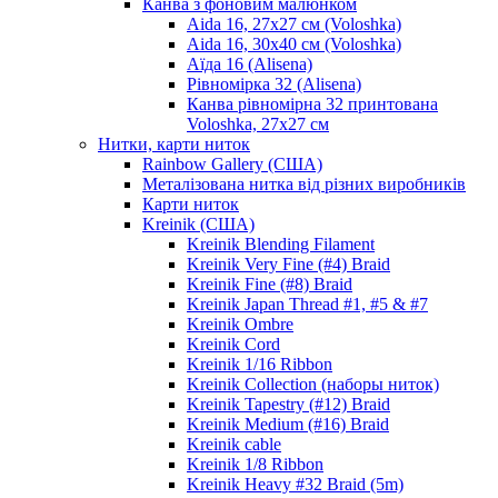
Канва з фоновим малюнком
Aida 16, 27х27 см (Voloshka)
Aida 16, 30х40 см (Voloshka)
Аїда 16 (Alisena)
Рівномірка 32 (Alisena)
Канва рівномірна 32 принтована
Voloshka, 27х27 см
Нитки, карти ниток
Rainbow Gallery (США)
Металізована нитка від різних виробників
Карти ниток
Kreinik (США)
Kreinik Blending Filament
Kreinik Very Fine (#4) Braid
Kreinik Fine (#8) Braid
Kreinik Japan Thread #1, #5 & #7
Kreinik Ombre
Kreinik Cord
Kreinik 1/16 Ribbon
Kreinik Collection (наборы ниток)
Kreinik Tapestry (#12) Braid
Kreinik Medium (#16) Braid
Kreinik cable
Kreinik 1/8 Ribbon
Kreinik Heavy #32 Braid (5m)