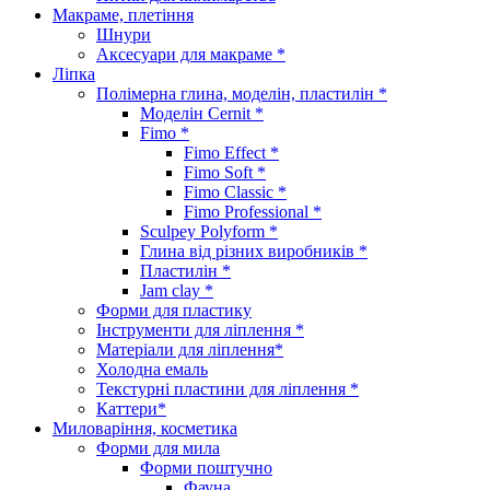
Макраме, плетіння
Шнури
Аксесуари для макраме *
Ліпка
Полімерна глина, моделін, пластилін *
Моделін Cernit *
Fimo *
Fimo Effect *
Fimo Soft *
Fimo Classic *
Fimo Professional *
Sculpey Polyform *
Глина від різних виробників *
Пластилін *
Jam clay *
Форми для пластику
Інструменти для ліплення *
Матеріали для ліплення*
Холодна емаль
Текстурні пластини для ліплення *
Каттери*
Миловаріння, косметика
Форми для мила
Форми поштучно
Фауна