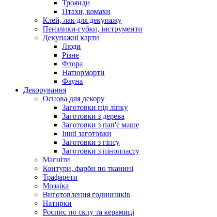
Троянди
Птахи, комахи
Клей, лак для декупажу
Пензлики-губки, інструменти
Декупажні карти
Люди
Різне
Флора
Натюрморти
Фауна
Декорування
Основа для декору
Заготовки під ліпку
Заготовки з дерева
Заготовки з пап'є маше
Інші заготовки
Заготовки з гіпсу
Заготовки з пінопласту
Магніти
Контури, фарби по тканині
Трафарети
Мозаїка
Виготовлення годинників
Натирки
Роспис по склу та керамиці