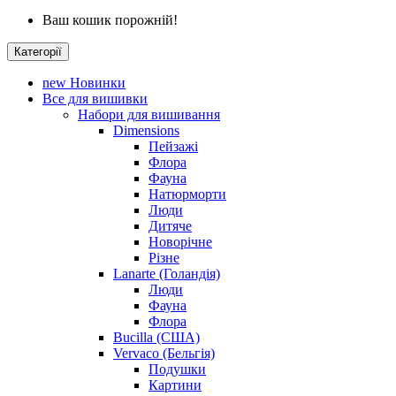
Ваш кошик порожній!
Категорії
new
Новинки
Все для вишивки
Набори для вишивання
Dimensions
Пейзажі
Флора
Фауна
Натюрморти
Люди
Дитяче
Новорічне
Різне
Lanarte (Голандія)
Люди
Фауна
Флора
Bucilla (США)
Vervaco (Бельгія)
Подушки
Картини