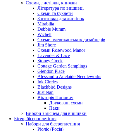
Схеми, листівки, книжки
Література по вишивці
Схеми та буклети
Заготовки для листівок
Mirabilia
Debbie Mumm
Wichelt
Схеми американських дизайнерів
Jim Shore
Cхеми Rosewood Manor
Lavender & Lace
Stoney Creek
Cottage Garden Samplings
Glendon Place
Alessandra Adelaide Needleworks
Ink Circles
Blackbird Designs
Just Nan
Вікторія Попович
Друковані схеми
Паки
Вироби з місцем для вишивки
Бісер, бісероплетіння
Набори для бісероплетіння
Ріоліс (Росія)