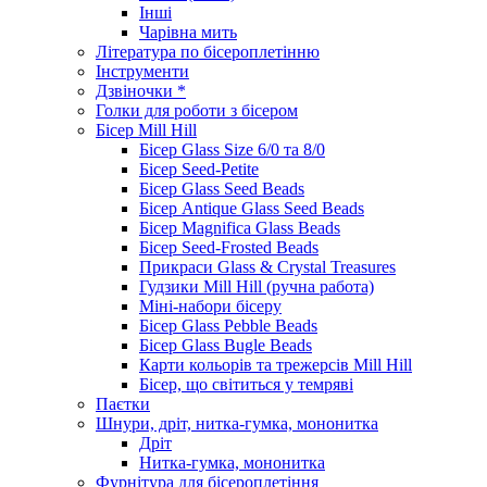
Інші
Чарівна мить
Література по бісероплетінню
Інструменти
Дзвіночки *
Голки для роботи з бісером
Бісер Mill Hill
Бісер Glass Size 6/0 та 8/0
Бісер Seed-Petite
Бісер Glass Seed Beads
Бісер Antique Glass Seed Beads
Бісер Magnifica Glass Beads
Бісер Seed-Frosted Beads
Прикраси Glass & Crystal Treasures
Гудзики Mill Hill (ручна работа)
Міні-набори бісеру
Бісер Glass Pebble Beads
Бісер Glass Bugle Beads
Карти кольорів та трежерсів Mill Hill
Бісер, що світиться у темряві
Паєтки
Шнури, дріт, нитка-гумка, мононитка
Дріт
Нитка-гумка, мононитка
Фурнітура для бісероплетіння