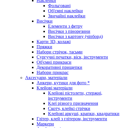
Наклейки
Фольговані
Об'ємні наклейки
Звичайні наклейки
Висічки
Елементи з фетру
Висічки з пінорезини
Висічки з картону (чіпборд)
Карти 3D, колажі
Пряжки
Набори стрічок, тасьми
Сургучні печатки, віск, інструменти
Об'ємні прикраси
Декоративні прищепки
Набори прикрас
Аксесуари, матеріали
Анкери, кутики для фото *
Клейові матеріали
Клейові пістолети, стержні,
інструменти
Клеї різного призначення
Скотч, клейкі стрічки
Клейові аркуші, крапки, квадратики
Глітер, клей з глітером, інструменти
Маркери