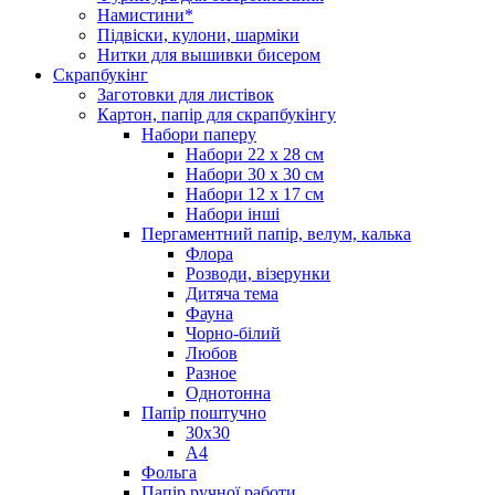
Намистини*
Підвіски, кулони, шарміки
Нитки для вышивки бисером
Скрапбукінг
Заготовки для листівок
Картон, папір для скрапбукінгу
Набори паперу
Набори 22 х 28 см
Набори 30 х 30 см
Набори 12 х 17 см
Набори інші
Пергаментний папір, велум, калька
Флора
Розводи, візерунки
Дитяча тема
Фауна
Чорно-білий
Любов
Разное
Однотонна
Папір поштучно
30х30
А4
Фольга
Папір ручної работи