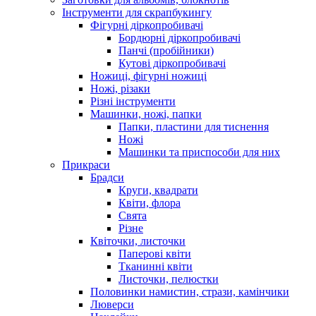
Інструменти для скрапбукингу
Фігурні діркопробивачі
Бордюрні діркопробивачі
Панчі (пробійники)
Кутові діркопробивачі
Ножиці, фігурні ножиці
Ножі, різаки
Різні інструменти
Машинки, ножі, папки
Папки, пластини для тиснення
Ножі
Машинки та приспособи для них
Прикраси
Брадси
Круги, квадрати
Квіти, флора
Свята
Різне
Квіточки, листочки
Паперові квіти
Тканинні квіти
Листочки, пелюстки
Половинки намистин, стрази, камінчики
Люверси