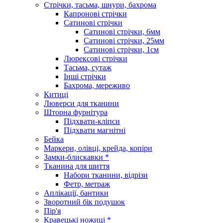
Стрічки, тасьма, шнури, бахрома
Капронові стрічки
Сатинові стрічки
Сатинові стрічки, 6мм
Сатинові стрічки, 25мм
Сатинові стрічки, 1см
Люрексові стрічки
Тасьма, сутаж
Інші стрічки
Бахрома, мереживо
Китиці
Люверси для тканини
Шторна фурнітура
Підхвати-кліпси
Підхвати магнітні
Бейка
Маркери, олівці, крейда, копіри
Замки-блискавки *
Тканина для шиття
Набори тканини, відрізи
Фетр, метраж
Аплікації, бантики
Зворотний бік подушок
Пір'я
Кравецькі ножиці *