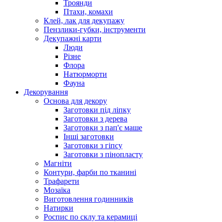
Троянди
Птахи, комахи
Клей, лак для декупажу
Пензлики-губки, інструменти
Декупажні карти
Люди
Різне
Флора
Натюрморти
Фауна
Декорування
Основа для декору
Заготовки під ліпку
Заготовки з дерева
Заготовки з пап'є маше
Інші заготовки
Заготовки з гіпсу
Заготовки з пінопласту
Магніти
Контури, фарби по тканині
Трафарети
Мозаїка
Виготовлення годинників
Натирки
Роспис по склу та керамиці