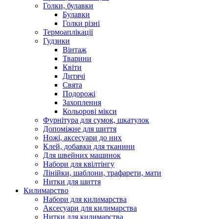
Голки, булавки
Булавки
Голки різні
Термоаплікації
Гудзики
Вінтаж
Тварини
Квіти
Дитячі
Свята
Подорожі
Захоплення
Кольорові мікси
Фурнітура для сумок, шкатулок
Допоміжне для шиття
Ножі, аксесуари до них
Клей, добавки для тканини
Для швейних машинок
Набори для квілтінгу
Лінійки, шаблони, трафарети, мати
Нитки для шиття
Килимарство
Набори для килимарства
Аксесуари для килимарства
Нитки для килимарства