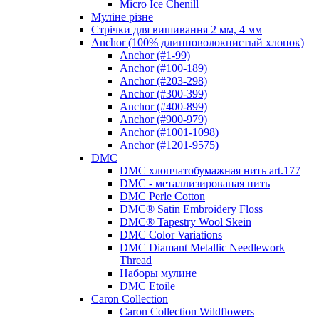
Micro Ice Chenill
Муліне різне
Стрічки для вишивання 2 мм, 4 мм
Anchor (100% длинноволокнистый хлопок)
Anchor (#1-99)
Anchor (#100-189)
Anchor (#203-298)
Anchor (#300-399)
Anchor (#400-899)
Anchor (#900-979)
Anchor (#1001-1098)
Anchor (#1201-9575)
DMC
DMC хлопчатобумажная нить art.177
DMC - металлизированая нить
DMC Perle Cotton
DMC® Satin Embroidery Floss
DMC® Tapestry Wool Skein
DMC Color Variations
DMC Diamant Metallic Needlework
Thread
Наборы мулине
DMC Etoile
Caron Collection
Caron Collection Wildflowers