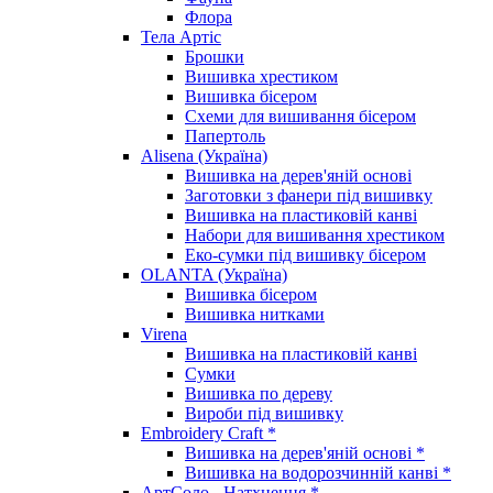
Флора
Тела Артіс
Брошки
Вишивка хрестиком
Вишивка бісером
Схеми для вишивання бісером
Папертоль
Alisena (Україна)
Вишивка на дерев'яній основі
Заготовки з фанери під вишивку
Вишивка на пластиковій канві
Набори для вишивання хрестиком
Еко-сумки під вишивку бісером
OLANTA (Україна)
Вишивка бісером
Вишивка нитками
Virena
Вишивка на пластиковій канві
Сумки
Вишивка по дереву
Вироби під вишивку
Embroidery Craft *
Вишивка на дерев'яній основі *
Вишивка на водорозчинній канві *
АртСоло - Натхнення *