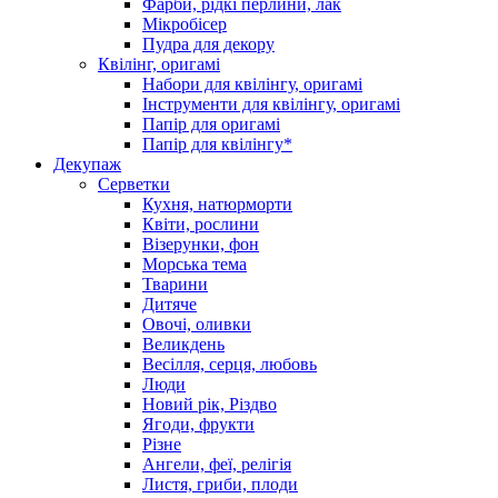
Фарби, рідкі перлини, лак
Мікробісер
Пудра для декору
Квілінг, оригамі
Набори для квілінгу, оригамі
Інструменти для квілінгу, оригамі
Папір для оригамі
Папір для квілінгу*
Декупаж
Серветки
Кухня, натюрморти
Квіти, рослини
Візерунки, фон
Морська тема
Тварини
Дитяче
Овочі, оливки
Великдень
Весілля, серця, любовь
Люди
Новий рік, Різдво
Ягоди, фрукти
Різне
Ангели, феї, релігія
Листя, гриби, плоди