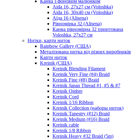
Канва з фоновим малюнком
Aida 16, 27х27 см (Voloshka)
Aida 16, 30х40 см (Voloshka)
Аїда 16 (Alisena)
Рівномірка 32 (Alisena)
Канва рівномірна 32 принтована
Voloshka, 27х27 см
Нитки, карти ниток
Rainbow Gallery (США)
Металізована нитка від різних виробників
Карти ниток
Kreinik (США)
Kreinik Blending Filament
Kreinik Very Fine (#4) Braid
Kreinik Fine (#8) Braid
Kreinik Japan Thread #1, #5 & #7
Kreinik Ombre
Kreinik Cord
Kreinik 1/16 Ribbon
Kreinik Collection (наборы ниток)
Kreinik Tapestry (#12) Braid
Kreinik Medium (#16) Braid
Kreinik cable
Kreinik 1/8 Ribbon
Kreinik Heavy #32 Braid (5m)