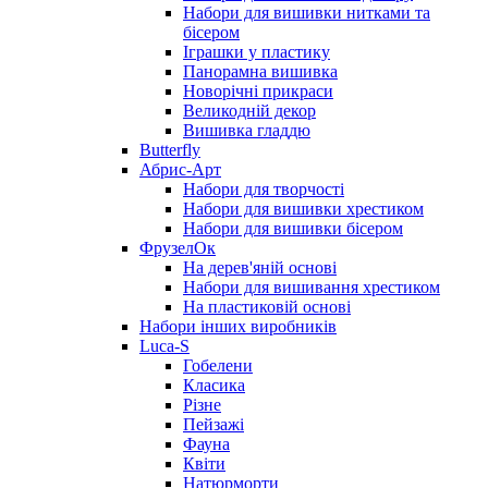
Набори для вишивки нитками та
бісером
Іграшки у пластику
Панорамна вишивка
Новорічні прикраси
Великодній декор
Вишивка гладдю
Butterfly
Абрис-Арт
Набори для творчості
Набори для вишивки хрестиком
Набори для вишивки бісером
ФрузелОк
На дерев'яній основі
Набори для вишивання хрестиком
На пластиковій основі
Набори інших виробників
Luca-S
Гобелени
Класика
Різне
Пейзажі
Фауна
Квіти
Натюрморти