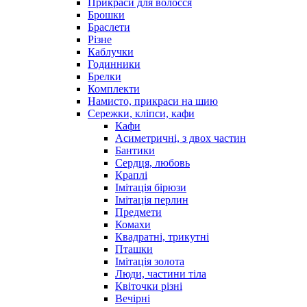
Прикраси для волосся
Брошки
Браслети
Різне
Каблучки
Годинники
Брелки
Комплекти
Намисто, прикраси на шию
Сережки, кліпси, кафи
Кафи
Асиметричні, з двох частин
Бантики
Сердця, любовь
Краплі
Імітація бірюзи
Імітація перлин
Предмети
Комахи
Квадратні, трикутні
Пташки
Імітація золота
Люди, частини тіла
Квіточки різні
Вечірні