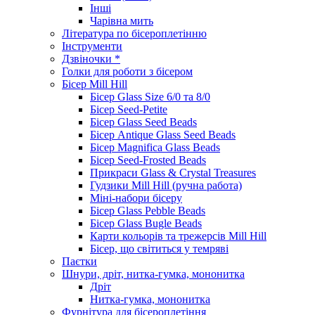
Інші
Чарівна мить
Література по бісероплетінню
Інструменти
Дзвіночки *
Голки для роботи з бісером
Бісер Mill Hill
Бісер Glass Size 6/0 та 8/0
Бісер Seed-Petite
Бісер Glass Seed Beads
Бісер Antique Glass Seed Beads
Бісер Magnifica Glass Beads
Бісер Seed-Frosted Beads
Прикраси Glass & Crystal Treasures
Гудзики Mill Hill (ручна работа)
Міні-набори бісеру
Бісер Glass Pebble Beads
Бісер Glass Bugle Beads
Карти кольорів та трежерсів Mill Hill
Бісер, що світиться у темряві
Паєтки
Шнури, дріт, нитка-гумка, мононитка
Дріт
Нитка-гумка, мононитка
Фурнітура для бісероплетіння