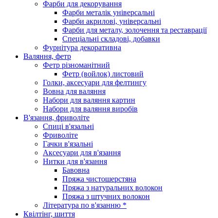
Фарби для декорування
Фарби металік універсальні
Фарби акрилові, універсальні
Фарби для металу, золочення та реставрації
Спеціальні складові, добавки
Фурнітура декоративна
Валяння, фетр
Фетр різноманітний
Фетр (войлок) листовий
Голки, аксесуари для фелтингу
Вовна для валяння
Набори для валяння картин
Набори для валяння виробів
В'язання, фриволіте
Спиці в'язальні
Фриволіте
Гачки в'язальні
Аксесуари для в'язання
Нитки для в'язання
Бавовна
Пряжа чистошерстяна
Пряжа з натуральних волокон
Пряжа з штучних волокон
Література по в'язанню *
Квілтінг, шиття