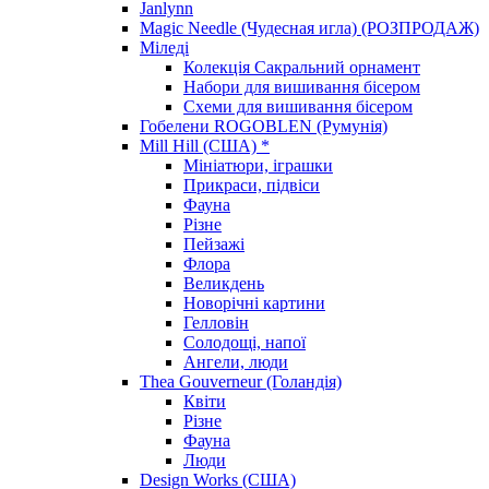
Janlynn
Magic Needle (Чудесная игла) (РОЗПРОДАЖ)
Міледі
Колекція Сакральний орнамент
Набори для вишивання бісером
Схеми для вишивання бісером
Гобелени ROGOBLEN (Румунія)
Mill Hill (США) *
Мініатюри, іграшки
Прикраси, підвіси
Фауна
Різне
Пейзажі
Флора
Великдень
Новорічні картини
Гелловін
Солодощі, напої
Ангели, люди
Thea Gouverneur (Голандія)
Квіти
Різне
Фауна
Люди
Design Works (США)