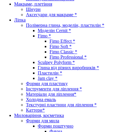
Макраме, плетіння
Шнури
Аксесуари для макраме *
Ліпка
Полімерна глина, моделін, пластилін *
Моделін Cernit *
Fimo *
Fimo Effect *
Fimo Soft *
Fimo Classic *
Fimo Professional *
Sculpey Polyform *
Глина від різних виробників *
Пластилін *
Jam clay *
Форми для пластику
Інструменти для ліплення *
Матеріали для ліплення*
Холодна емаль
Текстурні пластини для ліплення *
Каттери*
Миловаріння, косметика
Форми для мила
Форми поштучно
Фауна