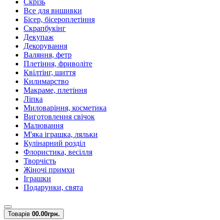
Скрізь
Все для вишивки
Бісер, бісероплетіння
Скрапбукінг
Декупаж
Декорування
Валяння, фетр
Плетіння, фриволіте
Квілтінг, шиття
Килимарство
Макраме, плетіння
Ліпка
Миловаріння, косметика
Виготовлення свічок
Малювання
М'яка іграшка, ляльки
Кулінарний розділ
Флористика, весілля
Творчість
Жіночі примхи
Іграшки
Подарунки, свята
Товарів
0
0.00грн.