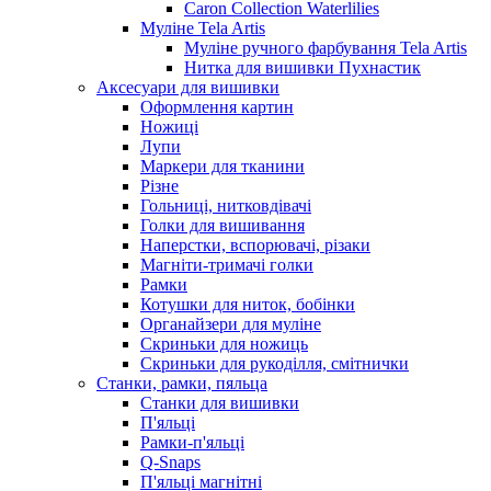
Caron Collection Waterlilies
Муліне Tela Artis
Муліне ручного фарбування Tela Artis
Нитка для вишивки Пухнастик
Аксесуари для вишивки
Оформлення картин
Ножиці
Лупи
Маркери для тканини
Різне
Гольниці, нитковдівачі
Голки для вишивання
Наперстки, вспорювачі, різаки
Магніти-тримачі голки
Рамки
Котушки для ниток, бобінки
Органайзери для муліне
Скриньки для ножиць
Скриньки для рукоділля, смітнички
Станки, рамки, пяльца
Станки для вишивки
П'яльці
Рамки-п'яльці
Q-Snaps
П'яльці магнітні