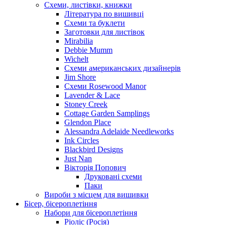
Схеми, листівки, книжки
Література по вишивці
Схеми та буклети
Заготовки для листівок
Mirabilia
Debbie Mumm
Wichelt
Схеми американських дизайнерів
Jim Shore
Cхеми Rosewood Manor
Lavender & Lace
Stoney Creek
Cottage Garden Samplings
Glendon Place
Alessandra Adelaide Needleworks
Ink Circles
Blackbird Designs
Just Nan
Вікторія Попович
Друковані схеми
Паки
Вироби з місцем для вишивки
Бісер, бісероплетіння
Набори для бісероплетіння
Ріоліс (Росія)