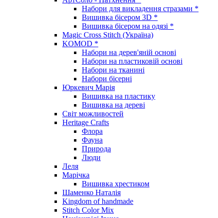
Набори для викладення стразами *
Вишивка бісером 3D *
Вишивка бісером на одязі *
Magic Cross Stitch (Україна)
KOMOD *
Набори на дерев'яній основі
Набори на пластиковій основі
Набори на тканині
Набори бісерні
Юркевич Марія
Вишивка на пластику
Вишивка на дереві
Світ можливостей
Heritage Crafts
Флора
Фауна
Природа
Люди
Леля
Марічка
Вишивка хрестиком
Шаменко Наталія
Kingdom of handmade
Stitch Color Mix