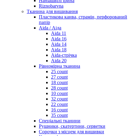
Наніашвілі Ірина
Riznobarvna
Тканина для вишивання
Пластикова канва, страмін, перфорований
папір
Aida / Аіда
Aida 11
Aida 16
Aida 14
Aida 18
Aida-стрічка
Aida 20
Рівномірна тканина
25 count
27 count
18 count
28 count
10 count
32 count
22 count
16 count
35 count
Спеціальні тканини
Рушники, скатертини, серветки
Сорочки з місцем для вишивки