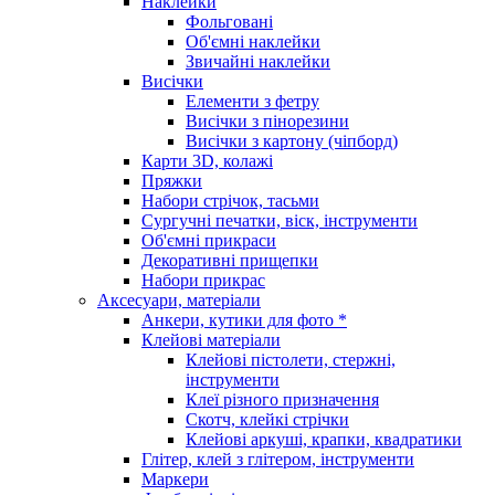
Наклейки
Фольговані
Об'ємні наклейки
Звичайні наклейки
Висічки
Елементи з фетру
Висічки з пінорезини
Висічки з картону (чіпборд)
Карти 3D, колажі
Пряжки
Набори стрічок, тасьми
Сургучні печатки, віск, інструменти
Об'ємні прикраси
Декоративні прищепки
Набори прикрас
Аксесуари, матеріали
Анкери, кутики для фото *
Клейові матеріали
Клейові пістолети, стержні,
інструменти
Клеї різного призначення
Скотч, клейкі стрічки
Клейові аркуші, крапки, квадратики
Глітер, клей з глітером, інструменти
Маркери