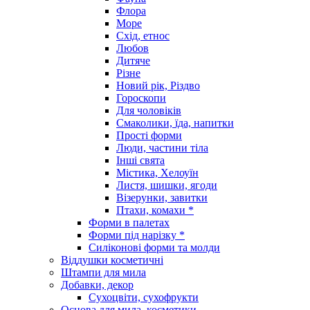
Флора
Море
Схід, етнос
Любов
Дитяче
Різне
Новий рік, Різдво
Гороскопи
Для чоловіків
Смаколики, їда, напитки
Прості форми
Люди, частини тіла
Інші свята
Містика, Хелоуїн
Листя, шишки, ягоди
Візерунки, завитки
Птахи, комахи *
Форми в палетах
Форми під нарізку *
Силіконові форми та молди
Віддушки косметичні
Штампи для мила
Добавки, декор
Сухоцвіти, сухофрукти
Основа для мила, косметики