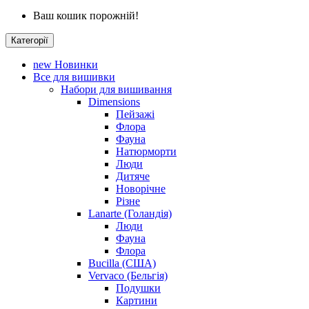
Ваш кошик порожній!
Категорії
new
Новинки
Все для вишивки
Набори для вишивання
Dimensions
Пейзажі
Флора
Фауна
Натюрморти
Люди
Дитяче
Новорічне
Різне
Lanarte (Голандія)
Люди
Фауна
Флора
Bucilla (США)
Vervaco (Бельгія)
Подушки
Картини