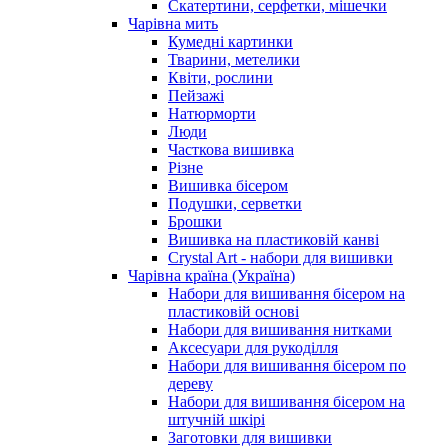
Скатертини, серфетки, мішечки
Чарiвна мить
Кумедні картинки
Тварини, метелики
Квіти, рослини
Пейзажі
Натюрморти
Люди
Часткова вишивка
Різне
Вишивка бісером
Подушки, серветки
Брошки
Вишивка на пластиковій канві
Crystal Art - набори для вишивки
Чарівна країна (Україна)
Набори для вишивання бісером на
пластиковій основі
Набори для вишивання нитками
Аксесуари для рукоділля
Набори для вишивання бісером по
дереву
Набори для вишивання бісером на
штучній шкірі
Заготовки для вишивки