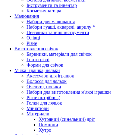
Інструменти та інвентар
Косметична тара
Малювання
Набори для малювання
Набори гуаші, акварелі, акрилу *
Пензлики та інші інструменти
Олівці
Різне
Виготовлення свічок
Барвники, матеріали для свічок
Гноти різні
Форми для свічок
М'яка іграшка, ляльки
Аксесуари для іграшок
Волосся для ляльок
Оченята, носики
Набори для виготовлення м'якої іграшки
Різне потрібне :)
Голки для ляльок
Мініатюри
Материали
Хутряний (синельний) дріт
Помпони
Хутро