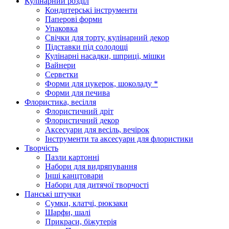
Кулінарний розділ
Кондитерські інструменти
Паперові форми
Упаковка
Свічки для торту, кулінарний декор
Підставки під солодощі
Кулінарні насадки, шприці, мішки
Вайнери
Серветки
Форми для цукерок, шоколаду *
Форми для печива
Флористика, весілля
Флористичний дріт
Флористичний декор
Аксесуари для весіль, вечірок
Інструменти та аксесуари для флористики
Творчість
Пазли картонні
Набори для видряпування
Інші канцтовари
Набори для дитячої творчості
Панські штучки
Сумки, клатчі, рюкзаки
Шарфи, шалі
Прикраси, біжутерія