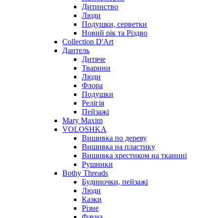
Дитинство
Люди
Подушки, серветки
Новий рік та Різдво
Collection D'Art
Дантель
Дитяче
Тварини
Люди
Флора
Подушки
Релігія
Пейзажі
Mary Maxim
VOLOSHKA
Вишивка по дереву
Вишивка на пластику
Вишивка хрестиком на тканині
Рушники
Bothy Threads
Будиночки, пейзажі
Люди
Казки
Різне
Фауна