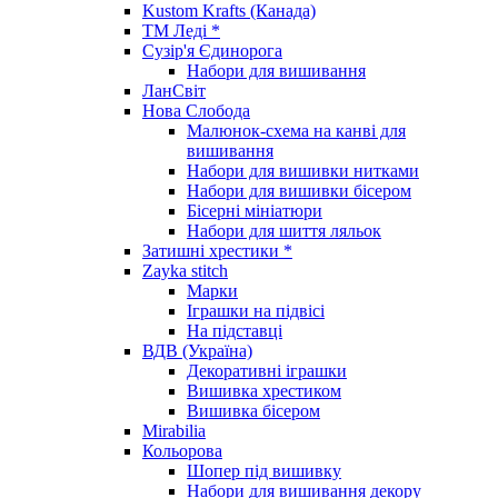
Kustom Krafts (Канада)
ТМ Леді *
Сузір'я Єдинорога
Набори для вишивання
ЛанСвіт
Нова Слобода
Малюнок-схема на канві для
вишивання
Набори для вишивки нитками
Набори для вишивки бісером
Бісерні мініатюри
Набори для шиття ляльок
Затишні хрестики *
Zayka stitch
Марки
Іграшки на підвісі
На підставці
ВДВ (Україна)
Декоративні іграшки
Вишивка хрестиком
Вишивка бісером
Mirabilia
Кольорова
Шопер під вишивку
Набори для вишивання декору