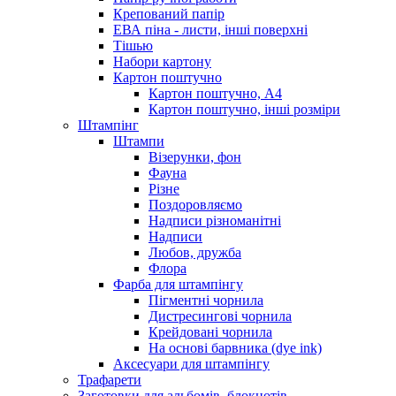
Крепований папір
ЕВА піна - листи, інші поверхні
Тішью
Набори картону
Картон поштучно
Картон поштучно, А4
Картон поштучно, інші розміри
Штампінг
Штампи
Візерунки, фон
Фауна
Різне
Поздоровляємо
Надписи різноманітні
Надписи
Любов, дружба
Флора
Фарба для штампінгу
Пігментні чорнила
Дистресингові чорнила
Крейдовані чорнила
На основі барвника (dye ink)
Аксесуари для штампінгу
Трафарети
Заготовки для альбомів, блокнотів