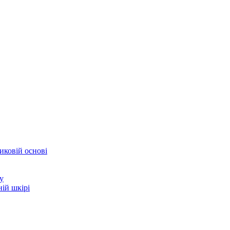
иковій основі
у
ій шкірі