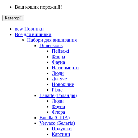
Ваш кошик порожній!
Категорії
new
Новинки
Все для вишивки
Набори для вишивання
Dimensions
Пейзажі
Флора
Фауна
Натюрморти
Люди
Дитяче
Новорічне
Різне
Lanarte (Голандія)
Люди
Фауна
Флора
Bucilla (США)
Vervaco (Бельгія)
Подушки
Картини