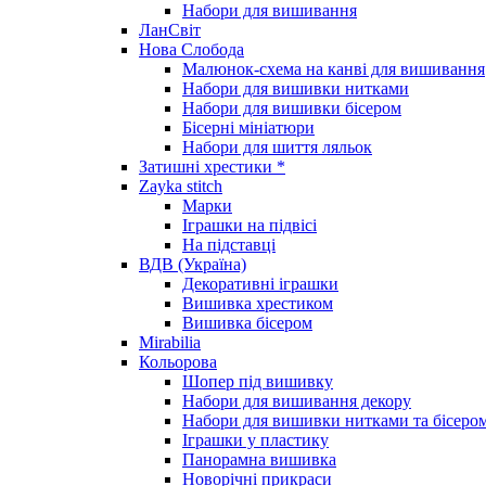
Набори для вишивання
ЛанСвіт
Нова Слобода
Малюнок-схема на канві для вишивання
Набори для вишивки нитками
Набори для вишивки бісером
Бісерні мініатюри
Набори для шиття ляльок
Затишні хрестики *
Zayka stitch
Марки
Іграшки на підвісі
На підставці
ВДВ (Україна)
Декоративні іграшки
Вишивка хрестиком
Вишивка бісером
Mirabilia
Кольорова
Шопер під вишивку
Набори для вишивання декору
Набори для вишивки нитками та бісеро
Іграшки у пластику
Панорамна вишивка
Новорічні прикраси