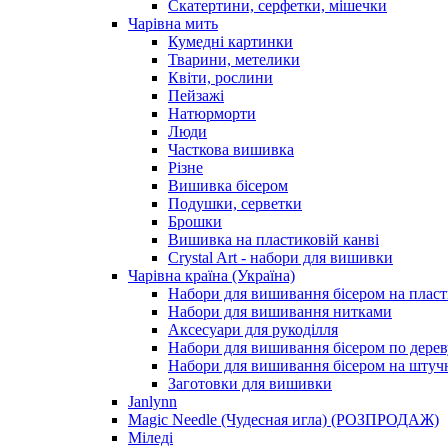
Скатертини, серфетки, мішечки
Чарiвна мить
Кумедні картинки
Тварини, метелики
Квіти, рослини
Пейзажі
Натюрморти
Люди
Часткова вишивка
Різне
Вишивка бісером
Подушки, серветки
Брошки
Вишивка на пластиковій канві
Crystal Art - набори для вишивки
Чарівна країна (Україна)
Набори для вишивання бісером на пласт
Набори для вишивання нитками
Аксесуари для рукоділля
Набори для вишивання бісером по дерев
Набори для вишивання бісером на штучн
Заготовки для вишивки
Janlynn
Magic Needle (Чудесная игла) (РОЗПРОДАЖ)
Міледі