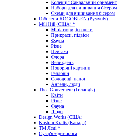
Колекція Сакральний орнамент
Набори для вишивання бісером
Схеми для вишивання бісером
Гобелени ROGOBLEN (Румунія)
Mill Hill (США) *
Мініатюри, іграшки
Прикраси, підвіси
Фауна
Різне
Пейзажі
Флора
Великдень
Новорічні картини
Гелловін
Солодощі, напої
Ангели, люди
Thea Gouverneur (Голандія)
Квіти
Різне
Фауна
Люди
Design Works (США)
Kustom Krafts (Канада)
ТМ Леді *
Сузір'я Єдинорога