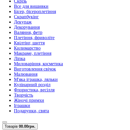
Скрізь
Все для вишивки
Бісер, бісероплетіння
Скрапбукінг
Декупаж
Декорування
Валяння, фетр
Плетіння, фриволіте
Квілтінг, шиття
Килимарство
Макраме, плетіння
Ліпка
Миловаріння, косметика
Виготовлення свічок
Малювання
М'яка іграшка, ляльки
Кулінарний розділ
Флористика, весілля
Творчість
Жіночі примхи
Іграшки
Подарунки, свята
Товарів
0
0.00грн.