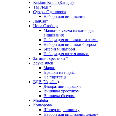
Kustom Krafts (Канада)
ТМ Леді *
Сузір'я Єдинорога
Набори для вишивання
ЛанСвіт
Нова Слобода
Малюнок-схема на канві для
вишивання
Набори для вишивки нитками
Набори для вишивки бісером
Бісерні мініатюри
Набори для шиття ляльок
Затишні хрестики *
Zayka stitch
Марки
Іграшки на підвісі
На підставці
ВДВ (Україна)
Декоративні іграшки
Вишивка хрестиком
Вишивка бісером
Mirabilia
Кольорова
Шопер під вишивку
Набори для вишивання декору