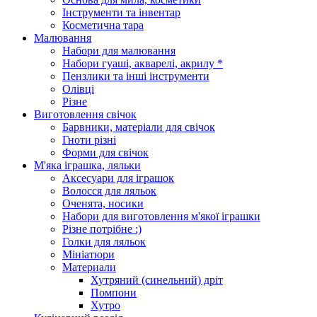
Інструменти та інвентар
Косметична тара
Малювання
Набори для малювання
Набори гуаші, акварелі, акрилу *
Пензлики та інші інструменти
Олівці
Різне
Виготовлення свічок
Барвники, матеріали для свічок
Гноти різні
Форми для свічок
М'яка іграшка, ляльки
Аксесуари для іграшок
Волосся для ляльок
Оченята, носики
Набори для виготовлення м'якої іграшки
Різне потрібне :)
Голки для ляльок
Мініатюри
Материали
Хутряний (синельний) дріт
Помпони
Хутро