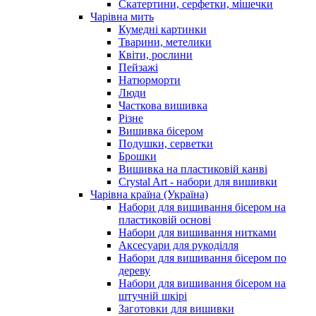
Скатертини, серфетки, мішечки
Чарiвна мить
Кумедні картинки
Тварини, метелики
Квіти, рослини
Пейзажі
Натюрморти
Люди
Часткова вишивка
Різне
Вишивка бісером
Подушки, серветки
Брошки
Вишивка на пластиковій канві
Crystal Art - набори для вишивки
Чарівна країна (Україна)
Набори для вишивання бісером на
пластиковій основі
Набори для вишивання нитками
Аксесуари для рукоділля
Набори для вишивання бісером по
дереву
Набори для вишивання бісером на
штучній шкірі
Заготовки для вишивки