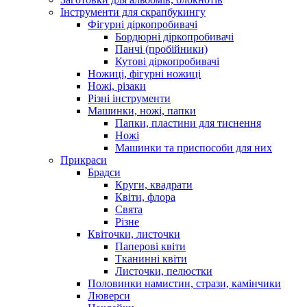
Інструменти для скрапбукингу
Фігурні діркопробивачі
Бордюрні діркопробивачі
Панчі (пробійники)
Кутові діркопробивачі
Ножиці, фігурні ножиці
Ножі, різаки
Різні інструменти
Машинки, ножі, папки
Папки, пластини для тиснення
Ножі
Машинки та приспособи для них
Прикраси
Брадси
Круги, квадрати
Квіти, флора
Свята
Різне
Квіточки, листочки
Паперові квіти
Тканинні квіти
Листочки, пелюстки
Половинки намистин, стрази, камінчики
Люверси