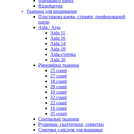
Наніашвілі Ірина
Riznobarvna
Тканина для вишивання
Пластикова канва, страмін, перфорований
папір
Aida / Аіда
Aida 11
Aida 16
Aida 14
Aida 18
Aida-стрічка
Aida 20
Рівномірна тканина
25 count
27 count
18 count
28 count
10 count
32 count
22 count
16 count
35 count
Спеціальні тканини
Рушники, скатертини, серветки
Сорочки з місцем для вишивки