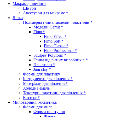
Макраме, плетіння
Шнури
Аксесуари для макраме *
Ліпка
Полімерна глина, моделін, пластилін *
Моделін Cernit *
Fimo *
Fimo Effect *
Fimo Soft *
Fimo Classic *
Fimo Professional *
Sculpey Polyform *
Глина від різних виробників *
Пластилін *
Jam clay *
Форми для пластику
Інструменти для ліплення *
Матеріали для ліплення*
Холодна емаль
Текстурні пластини для ліплення *
Каттери*
Миловаріння, косметика
Форми для мила
Форми поштучно
Фауна