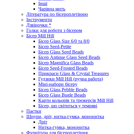
Інші
Чарівна мить
Література по бісероплетінню
Інструменти
Дзвіночки *
Голки для роботи з бісером
Бісер Mill Hill
Бісер Glass Size 6/0 та 8/0
Бісер Seed-Petite
Бісер Glass Seed Beads
Бісер Antique Glass Seed Beads
Бісер Magnifica Glass Beads
Бісер Seed-Frosted Beads
Прикраси Glass & Crystal Treasures
Гудзики Mill Hill (ручна работа)
Міні-набори бісеру
Бісер Glass Pebble Beads
Бісер Glass Bugle Beads
Карти кольорів та трежерсів Mill Hill
Бісер, що світиться у темряві
Паєтки
Шнури, дріт, нитка-гумка, мононитка
Дріт
Нитка-гумка, мононитка
Фурнітура для бісероплетіння