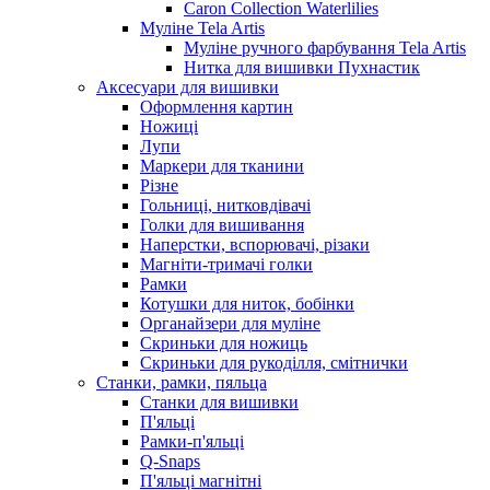
Caron Collection Waterlilies
Муліне Tela Artis
Муліне ручного фарбування Tela Artis
Нитка для вишивки Пухнастик
Аксесуари для вишивки
Оформлення картин
Ножиці
Лупи
Маркери для тканини
Різне
Гольниці, нитковдівачі
Голки для вишивання
Наперстки, вспорювачі, різаки
Магніти-тримачі голки
Рамки
Котушки для ниток, бобінки
Органайзери для муліне
Скриньки для ножиць
Скриньки для рукоділля, смітнички
Станки, рамки, пяльца
Станки для вишивки
П'яльці
Рамки-п'яльці
Q-Snaps
П'яльці магнітні