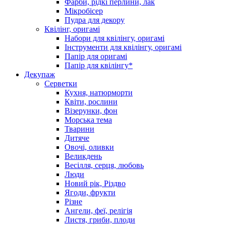
Фарби, рідкі перлини, лак
Мікробісер
Пудра для декору
Квілінг, оригамі
Набори для квілінгу, оригамі
Інструменти для квілінгу, оригамі
Папір для оригамі
Папір для квілінгу*
Декупаж
Серветки
Кухня, натюрморти
Квіти, рослини
Візерунки, фон
Морська тема
Тварини
Дитяче
Овочі, оливки
Великдень
Весілля, серця, любовь
Люди
Новий рік, Різдво
Ягоди, фрукти
Різне
Ангели, феї, релігія
Листя, гриби, плоди