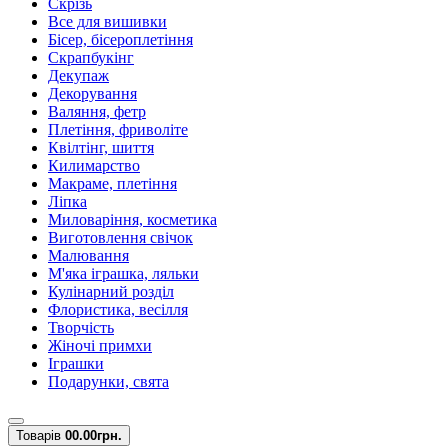
Скрізь
Все для вишивки
Бісер, бісероплетіння
Скрапбукінг
Декупаж
Декорування
Валяння, фетр
Плетіння, фриволіте
Квілтінг, шиття
Килимарство
Макраме, плетіння
Ліпка
Миловаріння, косметика
Виготовлення свічок
Малювання
М'яка іграшка, ляльки
Кулінарний розділ
Флористика, весілля
Творчість
Жіночі примхи
Іграшки
Подарунки, свята
Товарів
0
0.00грн.