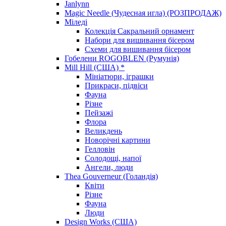
Janlynn
Magic Needle (Чудесная игла) (РОЗПРОДАЖ)
Міледі
Колекція Сакральний орнамент
Набори для вишивання бісером
Схеми для вишивання бісером
Гобелени ROGOBLEN (Румунія)
Mill Hill (США) *
Мініатюри, іграшки
Прикраси, підвіси
Фауна
Різне
Пейзажі
Флора
Великдень
Новорічні картини
Гелловін
Солодощі, напої
Ангели, люди
Thea Gouverneur (Голандія)
Квіти
Різне
Фауна
Люди
Design Works (США)