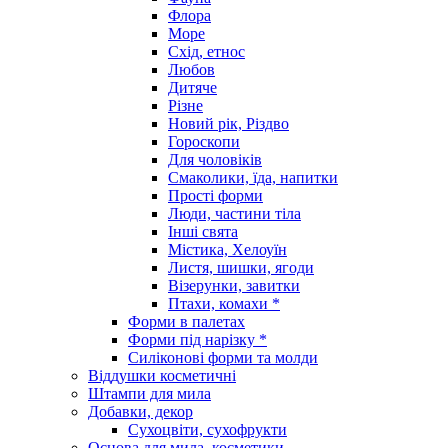
Флора
Море
Схід, етнос
Любов
Дитяче
Різне
Новий рік, Різдво
Гороскопи
Для чоловіків
Смаколики, їда, напитки
Прості форми
Люди, частини тіла
Інші свята
Містика, Хелоуїн
Листя, шишки, ягоди
Візерунки, завитки
Птахи, комахи *
Форми в палетах
Форми під нарізку *
Силіконові форми та молди
Віддушки косметичні
Штампи для мила
Добавки, декор
Сухоцвіти, сухофрукти
Основа для мила, косметики