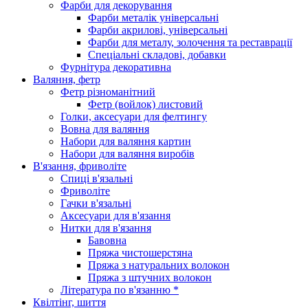
Фарби для декорування
Фарби металік універсальні
Фарби акрилові, універсальні
Фарби для металу, золочення та реставрації
Спеціальні складові, добавки
Фурнітура декоративна
Валяння, фетр
Фетр різноманітний
Фетр (войлок) листовий
Голки, аксесуари для фелтингу
Вовна для валяння
Набори для валяння картин
Набори для валяння виробів
В'язання, фриволіте
Спиці в'язальні
Фриволіте
Гачки в'язальні
Аксесуари для в'язання
Нитки для в'язання
Бавовна
Пряжа чистошерстяна
Пряжа з натуральних волокон
Пряжа з штучних волокон
Література по в'язанню *
Квілтінг, шиття