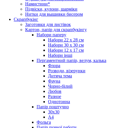
Намистини*
Підвіски, кулони, шарміки
Нитки для вышивки бисером
Скрапбукінг
Заготовки для листівок
Картон, папір для скрапбукінгу
Набори паперу
Набори 22 х 28 см
Набори 30 х 30 см
Набори 12 х 17 см
Набори інші
Пергаментний папір, велум, калька
Флора
Розводи, візерунки
Дитяча тема
Фауна
Чорно-білий
Любов
Разное
Однотонна
Папір поштучно
30х30
А4
Фольга
Папір ручної работи