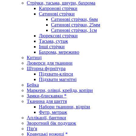
Стрічки, тасьма, шнури, бахрома
Капронові стрічки
Сатинові стрічки
Сатинові стрічки, 6мм
Сатинові стрічки, 25мм
Сатинові стрічки, 1см
Люрексові стрічки
Тасьма, сутаж
Інші стрічки
Бахрома, мереживо
Китиці
Люверси для тканини
Шторна фурнітура
Підхвати-кліпси
Підхвати магнітні
Бейка
Маркери, олівці, крейда, копіри
Замки-блискавки *
Тканина для шиття
Набори тканини, відрізи
Фетр, метраж
Аплікації, бантики
Зворотний бік подушок
Пір'я
Кравецькі ножиці *