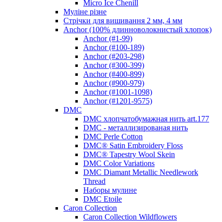
Micro Ice Chenill
Муліне різне
Стрічки для вишивання 2 мм, 4 мм
Anchor (100% длинноволокнистый хлопок)
Anchor (#1-99)
Anchor (#100-189)
Anchor (#203-298)
Anchor (#300-399)
Anchor (#400-899)
Anchor (#900-979)
Anchor (#1001-1098)
Anchor (#1201-9575)
DMC
DMC хлопчатобумажная нить art.177
DMC - металлизированая нить
DMC Perle Cotton
DMC® Satin Embroidery Floss
DMC® Tapestry Wool Skein
DMC Color Variations
DMC Diamant Metallic Needlework
Thread
Наборы мулине
DMC Etoile
Caron Collection
Caron Collection Wildflowers