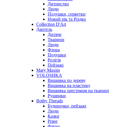
Дитинство
Люди
Подушки, серветки
Новий рік та Різдво
Collection D'Art
Дантель
Дитяче
Тварини
Люди
Флора
Подушки
Релігія
Пейзажі
Mary Maxim
VOLOSHKA
Вишивка по дереву
Вишивка на пластику
Вишивка хрестиком на тканині
Рушники
Bothy Threads
Будиночки, пейзажі
Люди
Казки
Різне
Фауна