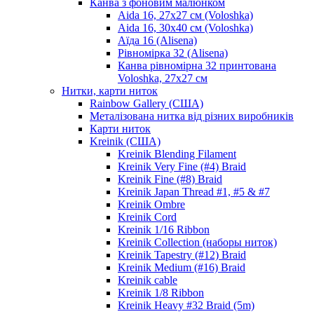
Канва з фоновим малюнком
Aida 16, 27х27 см (Voloshka)
Aida 16, 30х40 см (Voloshka)
Аїда 16 (Alisena)
Рівномірка 32 (Alisena)
Канва рівномірна 32 принтована
Voloshka, 27х27 см
Нитки, карти ниток
Rainbow Gallery (США)
Металізована нитка від різних виробників
Карти ниток
Kreinik (США)
Kreinik Blending Filament
Kreinik Very Fine (#4) Braid
Kreinik Fine (#8) Braid
Kreinik Japan Thread #1, #5 & #7
Kreinik Ombre
Kreinik Cord
Kreinik 1/16 Ribbon
Kreinik Collection (наборы ниток)
Kreinik Tapestry (#12) Braid
Kreinik Medium (#16) Braid
Kreinik cable
Kreinik 1/8 Ribbon
Kreinik Heavy #32 Braid (5m)