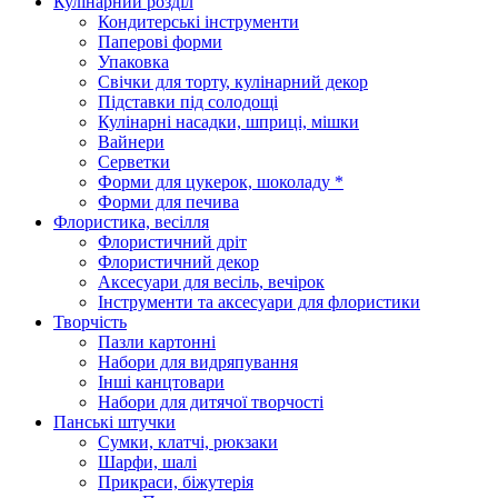
Кулінарний розділ
Кондитерські інструменти
Паперові форми
Упаковка
Свічки для торту, кулінарний декор
Підставки під солодощі
Кулінарні насадки, шприці, мішки
Вайнери
Серветки
Форми для цукерок, шоколаду *
Форми для печива
Флористика, весілля
Флористичний дріт
Флористичний декор
Аксесуари для весіль, вечірок
Інструменти та аксесуари для флористики
Творчість
Пазли картонні
Набори для видряпування
Інші канцтовари
Набори для дитячої творчості
Панські штучки
Сумки, клатчі, рюкзаки
Шарфи, шалі
Прикраси, біжутерія