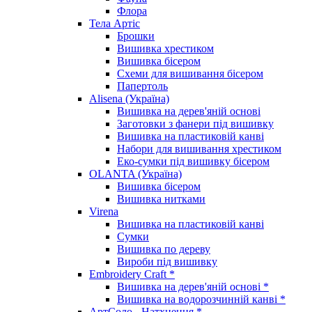
Флора
Тела Артіс
Брошки
Вишивка хрестиком
Вишивка бісером
Схеми для вишивання бісером
Папертоль
Alisena (Україна)
Вишивка на дерев'яній основі
Заготовки з фанери під вишивку
Вишивка на пластиковій канві
Набори для вишивання хрестиком
Еко-сумки під вишивку бісером
OLANTA (Україна)
Вишивка бісером
Вишивка нитками
Virena
Вишивка на пластиковій канві
Сумки
Вишивка по дереву
Вироби під вишивку
Embroidery Craft *
Вишивка на дерев'яній основі *
Вишивка на водорозчинній канві *
АртСоло - Натхнення *