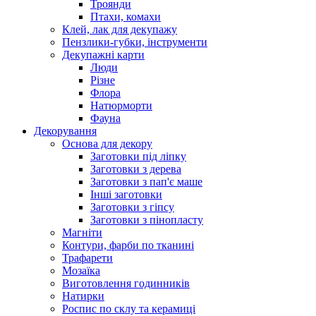
Троянди
Птахи, комахи
Клей, лак для декупажу
Пензлики-губки, інструменти
Декупажні карти
Люди
Різне
Флора
Натюрморти
Фауна
Декорування
Основа для декору
Заготовки під ліпку
Заготовки з дерева
Заготовки з пап'є маше
Інші заготовки
Заготовки з гіпсу
Заготовки з пінопласту
Магніти
Контури, фарби по тканині
Трафарети
Мозаїка
Виготовлення годинників
Натирки
Роспис по склу та керамиці