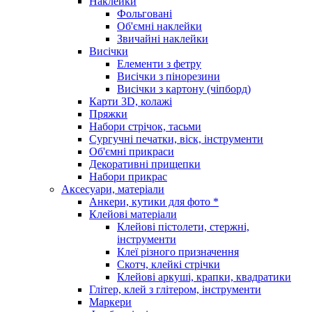
Наклейки
Фольговані
Об'ємні наклейки
Звичайні наклейки
Висічки
Елементи з фетру
Висічки з пінорезини
Висічки з картону (чіпборд)
Карти 3D, колажі
Пряжки
Набори стрічок, тасьми
Сургучні печатки, віск, інструменти
Об'ємні прикраси
Декоративні прищепки
Набори прикрас
Аксесуари, матеріали
Анкери, кутики для фото *
Клейові матеріали
Клейові пістолети, стержні,
інструменти
Клеї різного призначення
Скотч, клейкі стрічки
Клейові аркуші, крапки, квадратики
Глітер, клей з глітером, інструменти
Маркери