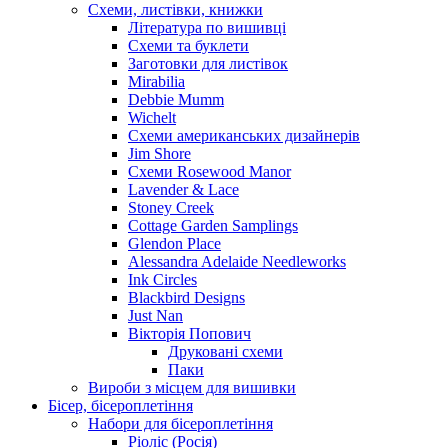
Схеми, листівки, книжки
Література по вишивці
Схеми та буклети
Заготовки для листівок
Mirabilia
Debbie Mumm
Wichelt
Схеми американських дизайнерів
Jim Shore
Cхеми Rosewood Manor
Lavender & Lace
Stoney Creek
Cottage Garden Samplings
Glendon Place
Alessandra Adelaide Needleworks
Ink Circles
Blackbird Designs
Just Nan
Вікторія Попович
Друковані схеми
Паки
Вироби з місцем для вишивки
Бісер, бісероплетіння
Набори для бісероплетіння
Ріоліс (Росія)