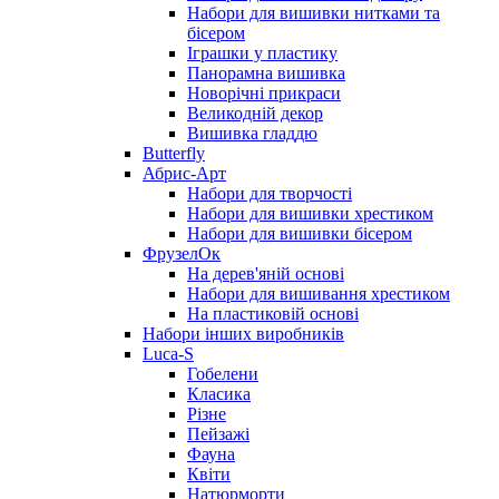
Набори для вишивки нитками та
бісером
Іграшки у пластику
Панорамна вишивка
Новорічні прикраси
Великодній декор
Вишивка гладдю
Butterfly
Абрис-Арт
Набори для творчості
Набори для вишивки хрестиком
Набори для вишивки бісером
ФрузелОк
На дерев'яній основі
Набори для вишивання хрестиком
На пластиковій основі
Набори інших виробників
Luca-S
Гобелени
Класика
Різне
Пейзажі
Фауна
Квіти
Натюрморти