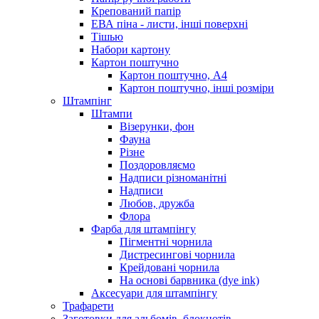
Крепований папір
ЕВА піна - листи, інші поверхні
Тішью
Набори картону
Картон поштучно
Картон поштучно, А4
Картон поштучно, інші розміри
Штампінг
Штампи
Візерунки, фон
Фауна
Різне
Поздоровляємо
Надписи різноманітні
Надписи
Любов, дружба
Флора
Фарба для штампінгу
Пігментні чорнила
Дистресингові чорнила
Крейдовані чорнила
На основі барвника (dye ink)
Аксесуари для штампінгу
Трафарети
Заготовки для альбомів, блокнотів