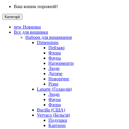
Ваш кошик порожній!
Категорії
new
Новинки
Все для вишивки
Набори для вишивання
Dimensions
Пейзажі
Флора
Фауна
Натюрморти
Люди
Дитяче
Новорічне
Різне
Lanarte (Голандія)
Люди
Фауна
Флора
Bucilla (США)
Vervaco (Бельгія)
Подушки
Картини