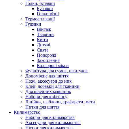
Голки, булавки
Булавки
Голки різні
Термоаплікації
Гудзики
Вінтаж
Тварини
Квіти
Дитячі
Свята
Подорожі
Захоплення
Кольорові мікси
Фурнітура для сумок, шкатулок
Допоміжне для шиття
Ножі, аксесуари до них
Клей, добавки для тканини
Для швейних машинок
Набори для квілтінгу
Лінійки, шаблони, трафарети, мати
Нитки для шиття
Килимарство
Набори для килимарства
Аксесуари для килимарства
Нитки для килимарства