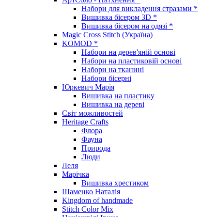
Набори для викладення стразами *
Вишивка бісером 3D *
Вишивка бісером на одязі *
Magic Cross Stitch (Україна)
KOMOD *
Набори на дерев'яній основі
Набори на пластиковій основі
Набори на тканині
Набори бісерні
Юркевич Марія
Вишивка на пластику
Вишивка на дереві
Світ можливостей
Heritage Crafts
Флора
Фауна
Природа
Люди
Леля
Марічка
Вишивка хрестиком
Шаменко Наталія
Kingdom of handmade
Stitch Color Mix