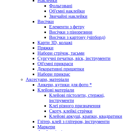
Наклейки
Фольговані
Об'ємні наклейки
Звичайні наклейки
Висічки
Елементи з фетру
Висічки з пінорезини
Висічки з картону (чіпборд)
Карти 3D, колажі
Пряжки
Набори стрічок, тасьми
Сургучні печатки, віск, інструменти
Об'ємні прикраси
Декоративні прищепки
Набори прикрас
Аксесуари, матеріали
Анкери, кутики для фото *
Клейові матеріали
Клейові пістолети, стержні,
інструменти
Клеї різного призначення
Скотч, клейкі стрічки
Клейові аркуші, крапки, квадратики
Глітер, клей з глітером, інструменти
Маркери