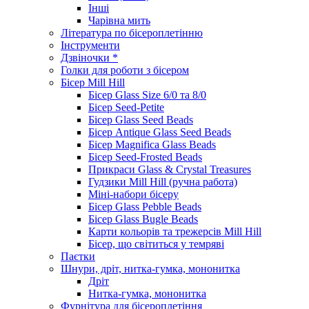
Інші
Чарівна мить
Література по бісероплетінню
Інструменти
Дзвіночки *
Голки для роботи з бісером
Бісер Mill Hill
Бісер Glass Size 6/0 та 8/0
Бісер Seed-Petite
Бісер Glass Seed Beads
Бісер Antique Glass Seed Beads
Бісер Magnifica Glass Beads
Бісер Seed-Frosted Beads
Прикраси Glass & Crystal Treasures
Гудзики Mill Hill (ручна работа)
Міні-набори бісеру
Бісер Glass Pebble Beads
Бісер Glass Bugle Beads
Карти кольорів та трежерсів Mill Hill
Бісер, що світиться у темряві
Паєтки
Шнури, дріт, нитка-гумка, мононитка
Дріт
Нитка-гумка, мононитка
Фурнітура для бісероплетіння