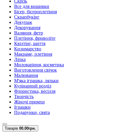
Скрізь
Все для вишивки
Бісер, бісероплетіння
Скрапбукінг
Декупаж
Декорування
Валяння, фетр
Плетіння, фриволіте
Квілтінг, шиття
Килимарство
Макраме, плетіння
Ліпка
Миловаріння, косметика
Виготовлення свічок
Малювання
М'яка іграшка, ляльки
Кулінарний розділ
Флористика, весілля
Творчість
Жіночі примхи
Іграшки
Подарунки, свята
Товарів
0
0.00грн.