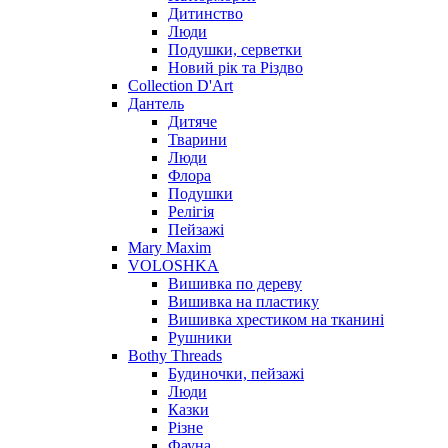
Дитинство
Люди
Подушки, серветки
Новий рік та Різдво
Collection D'Art
Дантель
Дитяче
Тварини
Люди
Флора
Подушки
Релігія
Пейзажі
Mary Maxim
VOLOSHKA
Вишивка по дереву
Вишивка на пластику
Вишивка хрестиком на тканині
Рушники
Bothy Threads
Будиночки, пейзажі
Люди
Казки
Різне
Фауна