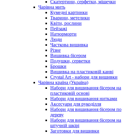
Скатертини, серфетки, мішечки
Чарiвна мить
Кумедні картинки
Тварини, метелики
Квіти, рослини
Пейзажі
Натюрморти
Люди
Часткова вишивка
Різне
Вишивка бісером
Подушки, серветки
Брошки
Вишивка на пластиковій канві
Crystal Art - набори для вишивки
Чарівна країна (Україна)
Набори для вишивання бісером на
пластиковій основі
Набори для вишивання нитками
Аксесуари для рукоділля
Набори для вишивання бісером по
дереву
Набори для вишивання бісером на
штучній шкірі
Заготовки для вишивки