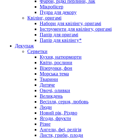
Фарби, рідкі перлини, лак
Мікробісер
Пудра для декору
Квілінг, оригамі
Набори для квілінгу, оригамі
Інструменти для квілінгу, оригамі
Папір для оригамі
Папір для квілінгу*
Декупаж
Серветки
Кухня, натюрморти
Квіти, рослини
Візерунки, фон
Морська тема
Тварини
Дитяче
Овочі, оливки
Великдень
Весілля, серця, любовь
Люди
Новий рік, Різдво
Ягоди, фрукти
Різне
Ангели, феї, релігія
Листя, гриби, плоди