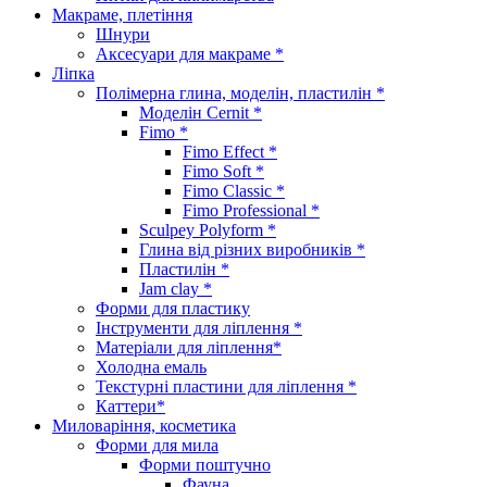
Макраме, плетіння
Шнури
Аксесуари для макраме *
Ліпка
Полімерна глина, моделін, пластилін *
Моделін Cernit *
Fimo *
Fimo Effect *
Fimo Soft *
Fimo Classic *
Fimo Professional *
Sculpey Polyform *
Глина від різних виробників *
Пластилін *
Jam clay *
Форми для пластику
Інструменти для ліплення *
Матеріали для ліплення*
Холодна емаль
Текстурні пластини для ліплення *
Каттери*
Миловаріння, косметика
Форми для мила
Форми поштучно
Фауна