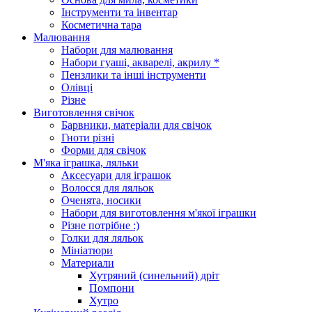
Інструменти та інвентар
Косметична тара
Малювання
Набори для малювання
Набори гуаші, акварелі, акрилу *
Пензлики та інші інструменти
Олівці
Різне
Виготовлення свічок
Барвники, матеріали для свічок
Гноти різні
Форми для свічок
М'яка іграшка, ляльки
Аксесуари для іграшок
Волосся для ляльок
Оченята, носики
Набори для виготовлення м'якої іграшки
Різне потрібне :)
Голки для ляльок
Мініатюри
Материали
Хутряний (синельний) дріт
Помпони
Хутро