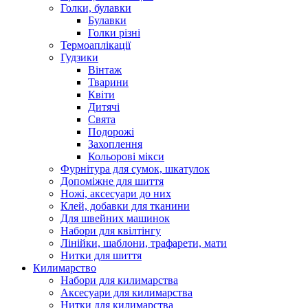
Голки, булавки
Булавки
Голки різні
Термоаплікації
Гудзики
Вінтаж
Тварини
Квіти
Дитячі
Свята
Подорожі
Захоплення
Кольорові мікси
Фурнітура для сумок, шкатулок
Допоміжне для шиття
Ножі, аксесуари до них
Клей, добавки для тканини
Для швейних машинок
Набори для квілтінгу
Лінійки, шаблони, трафарети, мати
Нитки для шиття
Килимарство
Набори для килимарства
Аксесуари для килимарства
Нитки для килимарства