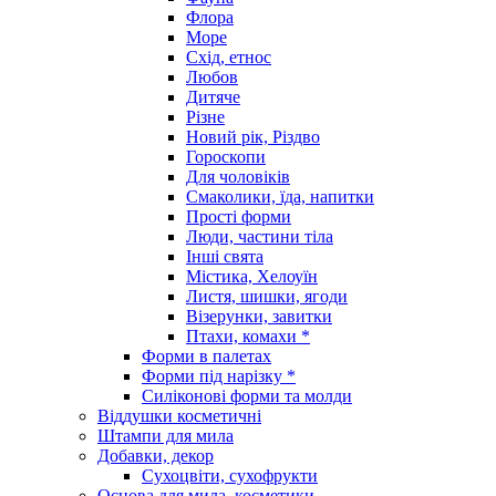
Флора
Море
Схід, етнос
Любов
Дитяче
Різне
Новий рік, Різдво
Гороскопи
Для чоловіків
Смаколики, їда, напитки
Прості форми
Люди, частини тіла
Інші свята
Містика, Хелоуїн
Листя, шишки, ягоди
Візерунки, завитки
Птахи, комахи *
Форми в палетах
Форми під нарізку *
Силіконові форми та молди
Віддушки косметичні
Штампи для мила
Добавки, декор
Сухоцвіти, сухофрукти
Основа для мила, косметики