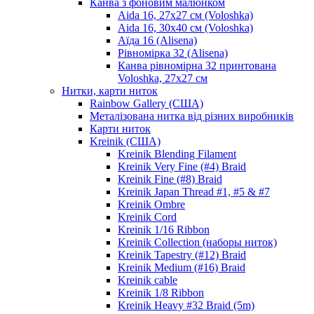
Канва з фоновим малюнком
Aida 16, 27х27 см (Voloshka)
Aida 16, 30х40 см (Voloshka)
Аїда 16 (Alisena)
Рівномірка 32 (Alisena)
Канва рівномірна 32 принтована
Voloshka, 27х27 см
Нитки, карти ниток
Rainbow Gallery (США)
Металізована нитка від різних виробників
Карти ниток
Kreinik (США)
Kreinik Blending Filament
Kreinik Very Fine (#4) Braid
Kreinik Fine (#8) Braid
Kreinik Japan Thread #1, #5 & #7
Kreinik Ombre
Kreinik Cord
Kreinik 1/16 Ribbon
Kreinik Collection (наборы ниток)
Kreinik Tapestry (#12) Braid
Kreinik Medium (#16) Braid
Kreinik cable
Kreinik 1/8 Ribbon
Kreinik Heavy #32 Braid (5m)