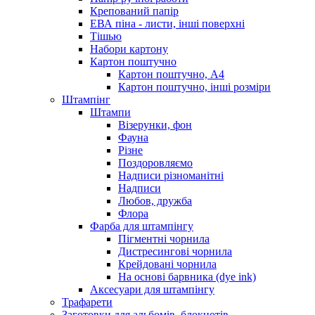
Крепований папір
ЕВА піна - листи, інші поверхні
Тішью
Набори картону
Картон поштучно
Картон поштучно, А4
Картон поштучно, інші розміри
Штампінг
Штампи
Візерунки, фон
Фауна
Різне
Поздоровляємо
Надписи різноманітні
Надписи
Любов, дружба
Флора
Фарба для штампінгу
Пігментні чорнила
Дистресингові чорнила
Крейдовані чорнила
На основі барвника (dye ink)
Аксесуари для штампінгу
Трафарети
Заготовки для альбомів, блокнотів