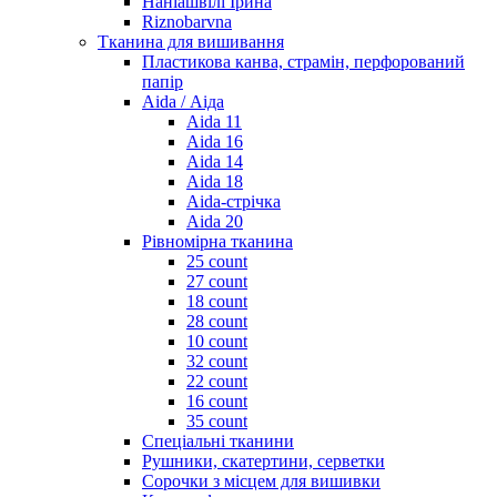
Наніашвілі Ірина
Riznobarvna
Тканина для вишивання
Пластикова канва, страмін, перфорований
папір
Aida / Аіда
Aida 11
Aida 16
Aida 14
Aida 18
Aida-стрічка
Aida 20
Рівномірна тканина
25 count
27 count
18 count
28 count
10 count
32 count
22 count
16 count
35 count
Спеціальні тканини
Рушники, скатертини, серветки
Сорочки з місцем для вишивки