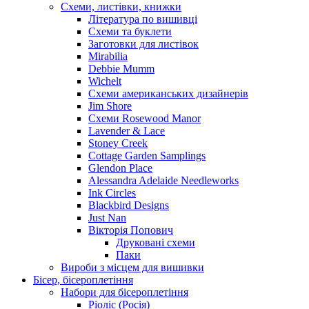
Схеми, листівки, книжки
Література по вишивці
Схеми та буклети
Заготовки для листівок
Mirabilia
Debbie Mumm
Wichelt
Схеми американських дизайнерів
Jim Shore
Cхеми Rosewood Manor
Lavender & Lace
Stoney Creek
Cottage Garden Samplings
Glendon Place
Alessandra Adelaide Needleworks
Ink Circles
Blackbird Designs
Just Nan
Вікторія Попович
Друковані схеми
Паки
Вироби з місцем для вишивки
Бісер, бісероплетіння
Набори для бісероплетіння
Ріоліс (Росія)