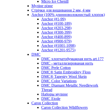
Micro Ice Chenill
Муліне різне
Стрічки для вишивання 2 мм, 4 мм
Anchor (100% длинноволокнистый хлопок)
Anchor (#1-99)
Anchor (#100-189)
Anchor (#203-298)
Anchor (#300-399)
Anchor (#400-899)
Anchor (#900-979)
Anchor (#1001-1098)
Anchor (#1201-9575)
DMC
DMC хлопчатобумажная нить art.177
DMC - металлизированая нить
DMC Perle Cotton
DMC® Satin Embroidery Floss
DMC® Tapestry Wool Skein
DMC Color Variations
DMC Diamant Metallic Needlework
Thread
Наборы мулине
DMC Etoile
Caron Collection
Caron Collection Wildflowers