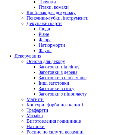
Троянди
Птахи, комахи
Клей, лак для декупажу
Пензлики-губки, інструменти
Декупажні карти
Люди
Різне
Флора
Натюрморти
Фауна
Декорування
Основа для декору
Заготовки під ліпку
Заготовки з дерева
Заготовки з пап'є маше
Інші заготовки
Заготовки з гіпсу
Заготовки з пінопласту
Магніти
Контури, фарби по тканині
Трафарети
Мозаїка
Виготовлення годинників
Натирки
Роспис по склу та керамиці