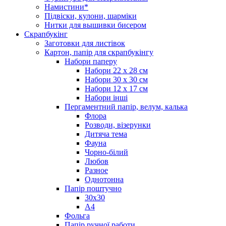
Намистини*
Підвіски, кулони, шарміки
Нитки для вышивки бисером
Скрапбукінг
Заготовки для листівок
Картон, папір для скрапбукінгу
Набори паперу
Набори 22 х 28 см
Набори 30 х 30 см
Набори 12 х 17 см
Набори інші
Пергаментний папір, велум, калька
Флора
Розводи, візерунки
Дитяча тема
Фауна
Чорно-білий
Любов
Разное
Однотонна
Папір поштучно
30х30
А4
Фольга
Папір ручної работи