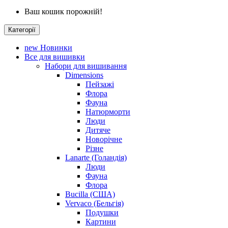
Ваш кошик порожній!
Категорії
new
Новинки
Все для вишивки
Набори для вишивання
Dimensions
Пейзажі
Флора
Фауна
Натюрморти
Люди
Дитяче
Новорічне
Різне
Lanarte (Голандія)
Люди
Фауна
Флора
Bucilla (США)
Vervaco (Бельгія)
Подушки
Картини