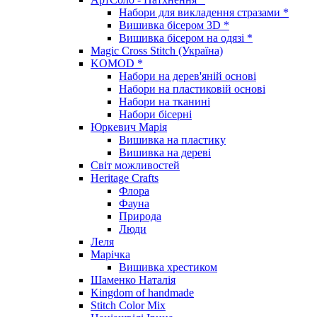
Набори для викладення стразами *
Вишивка бісером 3D *
Вишивка бісером на одязі *
Magic Cross Stitch (Україна)
KOMOD *
Набори на дерев'яній основі
Набори на пластиковій основі
Набори на тканині
Набори бісерні
Юркевич Марія
Вишивка на пластику
Вишивка на дереві
Світ можливостей
Heritage Crafts
Флора
Фауна
Природа
Люди
Леля
Марічка
Вишивка хрестиком
Шаменко Наталія
Kingdom of handmade
Stitch Color Mix