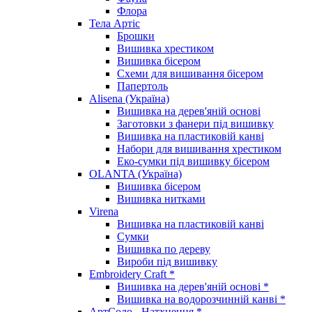
Флора
Тела Артіс
Брошки
Вишивка хрестиком
Вишивка бісером
Схеми для вишивання бісером
Папертоль
Alisena (Україна)
Вишивка на дерев'яній основі
Заготовки з фанери під вишивку
Вишивка на пластиковій канві
Набори для вишивання хрестиком
Еко-сумки під вишивку бісером
OLANTA (Україна)
Вишивка бісером
Вишивка нитками
Virena
Вишивка на пластиковій канві
Сумки
Вишивка по дереву
Вироби під вишивку
Embroidery Craft *
Вишивка на дерев'яній основі *
Вишивка на водорозчинній канві *
АртСоло - Натхнення *