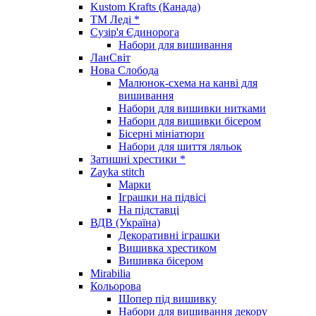
Kustom Krafts (Канада)
ТМ Леді *
Сузір'я Єдинорога
Набори для вишивання
ЛанСвіт
Нова Слобода
Малюнок-схема на канві для
вишивання
Набори для вишивки нитками
Набори для вишивки бісером
Бісерні мініатюри
Набори для шиття ляльок
Затишні хрестики *
Zayka stitch
Марки
Іграшки на підвісі
На підставці
ВДВ (Україна)
Декоративні іграшки
Вишивка хрестиком
Вишивка бісером
Mirabilia
Кольорова
Шопер під вишивку
Набори для вишивання декору