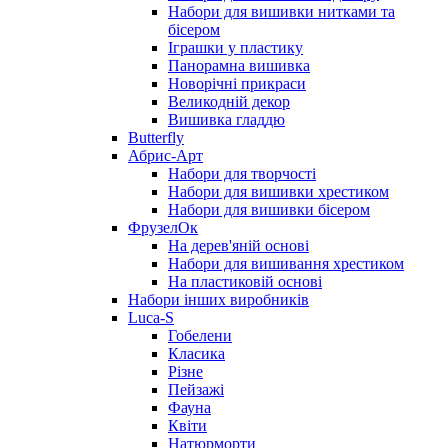
Набори для вишивки нитками та
бісером
Іграшки у пластику
Панорамна вишивка
Новорічні прикраси
Великодній декор
Вишивка гладдю
Butterfly
Абрис-Арт
Набори для творчості
Набори для вишивки хрестиком
Набори для вишивки бісером
ФрузелОк
На дерев'яній основі
Набори для вишивання хрестиком
На пластиковій основі
Набори інших виробників
Luca-S
Гобелени
Класика
Різне
Пейзажі
Фауна
Квіти
Натюрморти