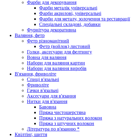
Фарби для декорування
Фарби металік універсальні
Фарби акрилові, універсальні
Фарби для металу, золочення та реставрації
Спеціальні складові, добавки
Фурнітура декоративна
Валяння, фетр
Фетр різноманітний
Фетр (войлок) листовий
Голки, аксесуари для фелтингу
Вовна для валяння
Набори для валяння картин
Набори для валяння виробів
В'язання, фриволіте
Спиці в'язальні
Фриволіте
Гачки в'язальні
Аксесуари для в'язання
Нитки для в'язання
Бавовна
Пряжа чистошерстяна
Пряжа з натуральних волокон
Пряжа з штучних волокон
Література по в'язанню *
Квілтінг, шиття