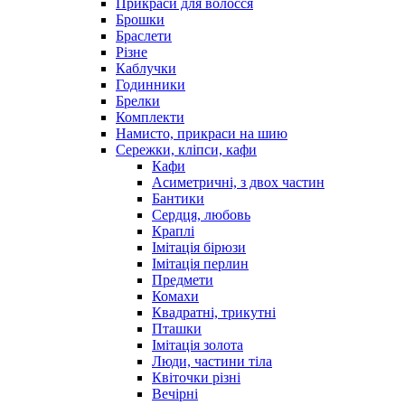
Прикраси для волосся
Брошки
Браслети
Різне
Каблучки
Годинники
Брелки
Комплекти
Намисто, прикраси на шию
Сережки, кліпси, кафи
Кафи
Асиметричні, з двох частин
Бантики
Сердця, любовь
Краплі
Імітація бірюзи
Імітація перлин
Предмети
Комахи
Квадратні, трикутні
Пташки
Імітація золота
Люди, частини тіла
Квіточки різні
Вечірні