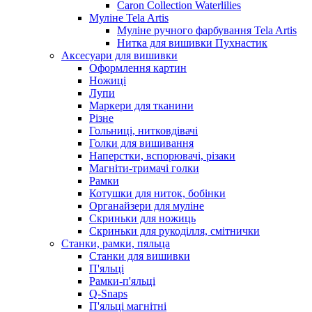
Caron Collection Waterlilies
Муліне Tela Artis
Муліне ручного фарбування Tela Artis
Нитка для вишивки Пухнастик
Аксесуари для вишивки
Оформлення картин
Ножиці
Лупи
Маркери для тканини
Різне
Гольниці, нитковдівачі
Голки для вишивання
Наперстки, вспорювачі, різаки
Магніти-тримачі голки
Рамки
Котушки для ниток, бобінки
Органайзери для муліне
Скриньки для ножиць
Скриньки для рукоділля, смітнички
Станки, рамки, пяльца
Станки для вишивки
П'яльці
Рамки-п'яльці
Q-Snaps
П'яльці магнітні