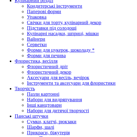
Кулінарний розділ
Кондитерські інструменти
Паперові форми
Упаковка
Свічки для торту, кулінарний декор
Підставки під солодощі
Кулінарні насадки, шприці, мішки
Вайнери
Серветки
Форми для цукерок, шоколаду *
Форми для печива
Флористика, весілля
Флористичний дріт
Флористичний декор
Аксесуари для весіль, вечірок
Інструменти та аксесуари для флористики
Творчість
Пазли картонні
Набори для видряпування
Інші канцтовари
Набори для дитячої творчості
Панські штучки
Сумки, клатчі, рюкзаки
Шарфи, шалі
Прикраси, біжутерія