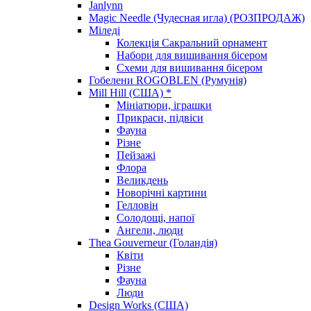
Janlynn
Magic Needle (Чудесная игла) (РОЗПРОДАЖ)
Міледі
Колекція Сакральний орнамент
Набори для вишивання бісером
Схеми для вишивання бісером
Гобелени ROGOBLEN (Румунія)
Mill Hill (США) *
Мініатюри, іграшки
Прикраси, підвіси
Фауна
Різне
Пейзажі
Флора
Великдень
Новорічні картини
Гелловін
Солодощі, напої
Ангели, люди
Thea Gouverneur (Голандія)
Квіти
Різне
Фауна
Люди
Design Works (США)