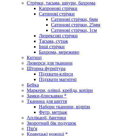
Стрічки, тасьма, шнури, бахрома
Капронові стрічки
Сатинові стрічки
Сатинові стрічки, 6мм
Сатинові стрічки, 25мм
Сатинові стрічки, 1см
Люрексові стрічки
Тасьма, сутаж
Інші стрічки
Бахрома, мереживо
Китиці
Люверси для тканини
Шторна фурнітура
Підхвати-кліпси
Підхвати магнітні
Бейка
Маркери, олівці, крейда, копіри
Замки-блискавки *
Тканина для шиття
Набори тканини, відрізи
Фетр, метраж
Аплікації, бантики
Зворотний бік подушок
Пір'я
Кравецькі ножиці *