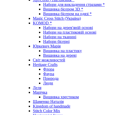
Набори для викладення стразами *
Вишивка бісером 3D *
Вишивка бісером на одязі *
Magic Cross Stitch (Україна)
KOMOD *
Набори на дерев'яній основі
Набори на пластиковій основі
Набори на тканині
Набори бісерні
Юркевич Марія
Вишивка на пластику
Вишивка на дереві
Світ можливостей
Heritage Crafts
Флора
Фауна
Природа
Люди
Леля
Марічка
Вишивка хрестиком
Шаменко Наталія
Kingdom of handmade
Stitch Color Mix