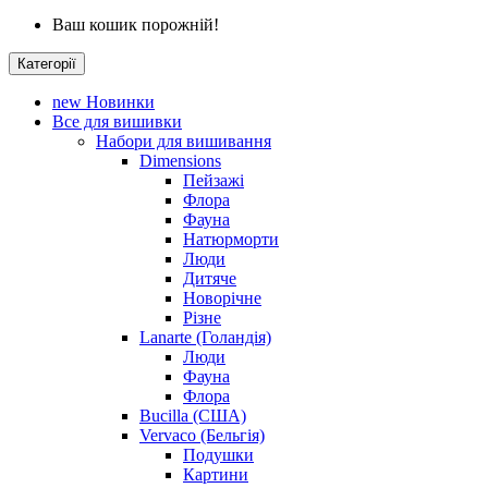
Ваш кошик порожній!
Категорії
new
Новинки
Все для вишивки
Набори для вишивання
Dimensions
Пейзажі
Флора
Фауна
Натюрморти
Люди
Дитяче
Новорічне
Різне
Lanarte (Голандія)
Люди
Фауна
Флора
Bucilla (США)
Vervaco (Бельгія)
Подушки
Картини