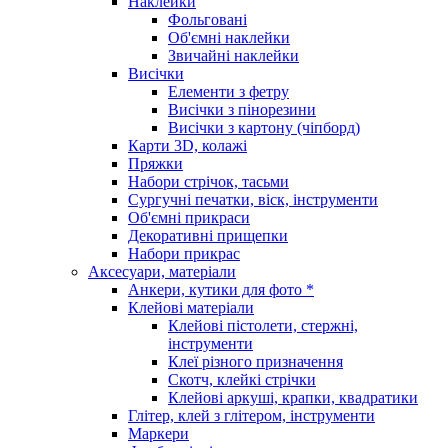
Наклейки
Фольговані
Об'ємні наклейки
Звичайні наклейки
Висічки
Елементи з фетру
Висічки з пінорезини
Висічки з картону (чіпборд)
Карти 3D, колажі
Пряжки
Набори стрічок, тасьми
Сургучні печатки, віск, інструменти
Об'ємні прикраси
Декоративні прищепки
Набори прикрас
Аксесуари, матеріали
Анкери, кутики для фото *
Клейові матеріали
Клейові пістолети, стержні,
інструменти
Клеї різного призначення
Скотч, клейкі стрічки
Клейові аркуші, крапки, квадратики
Глітер, клей з глітером, інструменти
Маркери