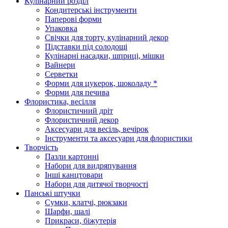
Кулінарний розділ
Кондитерські інструменти
Паперові форми
Упаковка
Свічки для торту, кулінарний декор
Підставки під солодощі
Кулінарні насадки, шприці, мішки
Вайнери
Серветки
Форми для цукерок, шоколаду *
Форми для печива
Флористика, весілля
Флористичний дріт
Флористичний декор
Аксесуари для весіль, вечірок
Інструменти та аксесуари для флористики
Творчість
Пазли картонні
Набори для видряпування
Інші канцтовари
Набори для дитячої творчості
Панські штучки
Сумки, клатчі, рюкзаки
Шарфи, шалі
Прикраси, біжутерія