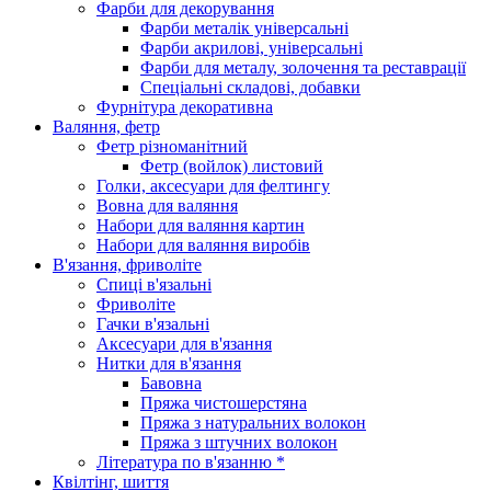
Фарби для декорування
Фарби металік універсальні
Фарби акрилові, універсальні
Фарби для металу, золочення та реставрації
Спеціальні складові, добавки
Фурнітура декоративна
Валяння, фетр
Фетр різноманітний
Фетр (войлок) листовий
Голки, аксесуари для фелтингу
Вовна для валяння
Набори для валяння картин
Набори для валяння виробів
В'язання, фриволіте
Спиці в'язальні
Фриволіте
Гачки в'язальні
Аксесуари для в'язання
Нитки для в'язання
Бавовна
Пряжа чистошерстяна
Пряжа з натуральних волокон
Пряжа з штучних волокон
Література по в'язанню *
Квілтінг, шиття