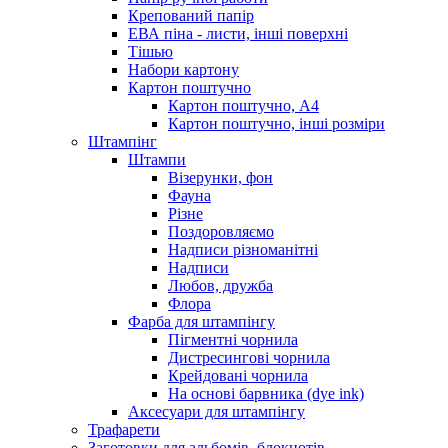
Крепований папір
ЕВА піна - листи, інші поверхні
Тішью
Набори картону
Картон поштучно
Картон поштучно, А4
Картон поштучно, інші розміри
Штампінг
Штампи
Візерунки, фон
Фауна
Різне
Поздоровляємо
Надписи різноманітні
Надписи
Любов, дружба
Флора
Фарба для штампінгу
Пігментні чорнила
Дистресингові чорнила
Крейдовані чорнила
На основі барвника (dye ink)
Аксесуари для штампінгу
Трафарети
Заготовки для альбомів, блокнотів