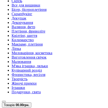
Скрізь
Все для вишивки
Бісер, бісероплетіння
Скрапбукінг
Декупаж
Декорування
Валяння, фетр
Плетіння, фриволіте
Квілтінг, шиття
Килимарство
Макраме, плетіння
Ліпка
Миловаріння, косметика
Виготовлення свічок
Малювання
М'яка іграшка, ляльки
Кулінарний розділ
Флористика, весілля
Творчість
Жіночі примхи
Іграшки
Подарунки, свята
Товарів
0
0.00грн.