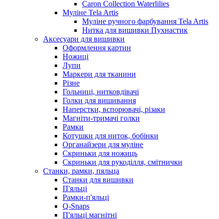
Caron Collection Waterlilies
Муліне Tela Artis
Муліне ручного фарбування Tela Artis
Нитка для вишивки Пухнастик
Аксесуари для вишивки
Оформлення картин
Ножиці
Лупи
Маркери для тканини
Різне
Гольниці, нитковдівачі
Голки для вишивання
Наперстки, вспорювачі, різаки
Магніти-тримачі голки
Рамки
Котушки для ниток, бобінки
Органайзери для муліне
Скриньки для ножиць
Скриньки для рукоділля, смітнички
Станки, рамки, пяльца
Станки для вишивки
П'яльці
Рамки-п'яльці
Q-Snaps
П'яльці магнітні