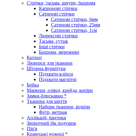
Стрічки, тасьма, шнури, бахрома
Капронові стрічки
Сатинові стрічки
Сатинові стрічки, 6мм
Сатинові стрічки, 25мм
Сатинові стрічки, 1см
Люрексові стрічки
Тасьма, сутаж
Інші стрічки
Бахрома, мереживо
Китиці
Люверси для тканини
Шторна фурнітура
Підхвати-кліпси
Підхвати магнітні
Бейка
Маркери, олівці, крейда, копіри
Замки-блискавки *
Тканина для шиття
Набори тканини, відрізи
Фетр, метраж
Аплікації, бантики
Зворотний бік подушок
Пір'я
Кравецькі ножиці *