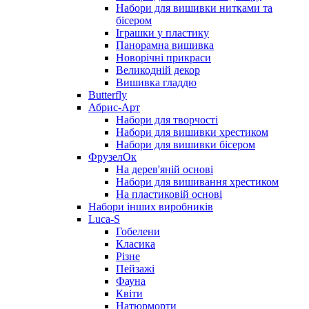
Набори для вишивки нитками та
бісером
Іграшки у пластику
Панорамна вишивка
Новорічні прикраси
Великодній декор
Вишивка гладдю
Butterfly
Абрис-Арт
Набори для творчості
Набори для вишивки хрестиком
Набори для вишивки бісером
ФрузелОк
На дерев'яній основі
Набори для вишивання хрестиком
На пластиковій основі
Набори інших виробників
Luca-S
Гобелени
Класика
Різне
Пейзажі
Фауна
Квіти
Натюрморти