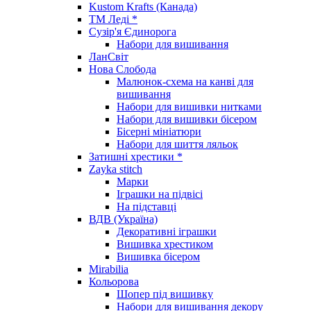
Kustom Krafts (Канада)
ТМ Леді *
Сузір'я Єдинорога
Набори для вишивання
ЛанСвіт
Нова Слобода
Малюнок-схема на канві для
вишивання
Набори для вишивки нитками
Набори для вишивки бісером
Бісерні мініатюри
Набори для шиття ляльок
Затишні хрестики *
Zayka stitch
Марки
Іграшки на підвісі
На підставці
ВДВ (Україна)
Декоративні іграшки
Вишивка хрестиком
Вишивка бісером
Mirabilia
Кольорова
Шопер під вишивку
Набори для вишивання декору