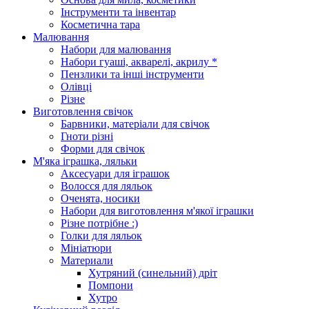
Інструменти та інвентар
Косметична тара
Малювання
Набори для малювання
Набори гуаші, акварелі, акрилу *
Пензлики та інші інструменти
Олівці
Різне
Виготовлення свічок
Барвники, матеріали для свічок
Гноти різні
Форми для свічок
М'яка іграшка, ляльки
Аксесуари для іграшок
Волосся для ляльок
Оченята, носики
Набори для виготовлення м'якої іграшки
Різне потрібне :)
Голки для ляльок
Мініатюри
Материали
Хутряний (синельний) дріт
Помпони
Хутро