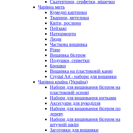
Скатертини, серфетки, мішечки
Чарiвна мить
Кумедні картинки
Тварини, метелики
Квіти, рослини
Пейзажі
Натюрморти
Люди
Часткова вишивка
Різне
Вишивка бісером
Подушки, серветки
Брошки
Вишивка на пластиковій канві
Crystal Art - набори для вишивки
Чарівна країна (Україна)
Набори для вишивання бісером на
пластиковій основі
Набори для вишивання нитками
Аксесуари для рукоділля
Набори для вишивання бісером по
дереву
Набори для вишивання бісером на
штучній шкірі
Заготовки для вишивки