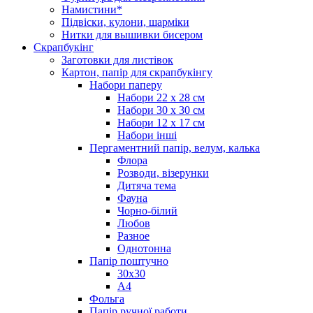
Намистини*
Підвіски, кулони, шарміки
Нитки для вышивки бисером
Скрапбукінг
Заготовки для листівок
Картон, папір для скрапбукінгу
Набори паперу
Набори 22 х 28 см
Набори 30 х 30 см
Набори 12 х 17 см
Набори інші
Пергаментний папір, велум, калька
Флора
Розводи, візерунки
Дитяча тема
Фауна
Чорно-білий
Любов
Разное
Однотонна
Папір поштучно
30х30
А4
Фольга
Папір ручної работи