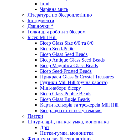
Інші
Чарівна мить
Література по бісероплетінню
Інструменти
Дзвіночки *
Голки для роботи з бісером
Бісер Mill Hill
Бісер Glass Size 6/0 та 8/0
Бісер Seed-Petite
Бісер Glass Seed Beads
Бісер Antique Glass Seed Beads
Бісер Magnifica Glass Beads
Бісер Seed-Frosted Beads
Прикраси Glass & Crystal Treasures
Гудзики Mill Hill (ручна работа)
Міні-набори бісеру
Бісер Glass Pebble Beads
Бісер Glass Bugle Beads
Карти кольорів та трежерсів Mill Hill
Бісер, що світиться у темряві
Паєтки
Шнури, дріт, нитка-гумка, мононитка
Дріт
Нитка-гумка, мононитка
Фурнітура для бісероплетіння