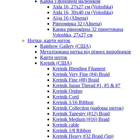
Канва з фоновим малюнком
Aida 16, 27х27 см (Voloshka)
Aida 16, 30х40 см (Voloshka)
Аїда 16 (Alisena)
Рівномірка 32 (Alisena)
Канва рівномірна 32 принтована
Voloshka, 27х27 см
Нитки, карти ниток
Rainbow Gallery (США)
Металізована нитка від різних виробників
Карти ниток
Kreinik (США)
Kreinik Blending Filament
Kreinik Very Fine (#4) Braid
Kreinik Fine (#8) Braid
Kreinik Japan Thread #1, #5 & #7
Kreinik Ombre
Kreinik Cord
Kreinik 1/16 Ribbon
Kreinik Collection (наборы ниток)
Kreinik Tapestry (#12) Braid
Kreinik Medium (#16) Braid
Kreinik cable
Kreinik 1/8 Ribbon
Kreinik Heavy #32 Braid (5m)