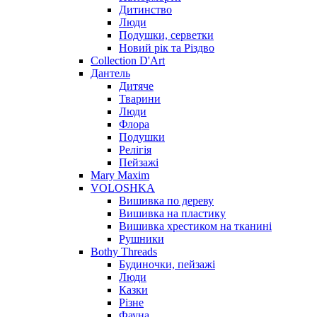
Дитинство
Люди
Подушки, серветки
Новий рік та Різдво
Collection D'Art
Дантель
Дитяче
Тварини
Люди
Флора
Подушки
Релігія
Пейзажі
Mary Maxim
VOLOSHKA
Вишивка по дереву
Вишивка на пластику
Вишивка хрестиком на тканині
Рушники
Bothy Threads
Будиночки, пейзажі
Люди
Казки
Різне
Фауна