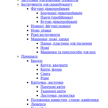
Інструменти для скрапбукингу
Фігурні діркопробивачі
Бордюрні діркопробивачі
Панчі (пробійники)
Кутові діркопробивачі
Ножиці, фігурні ножиці
Ножі, різаки
Різні інструменти
Машинки, ножі, папки
Папки, пластини для тиснення
Ножі
Машинки та приспособи для них
Прикраси
Брадси
Круги, квадрати
Квіти, флора
Свята
Різне
Квіточки, листочки
Паперові квіти
Тканинні квіти
Листочки, пелюстки
Половинки намистин, стрази, камінчики
Люверси