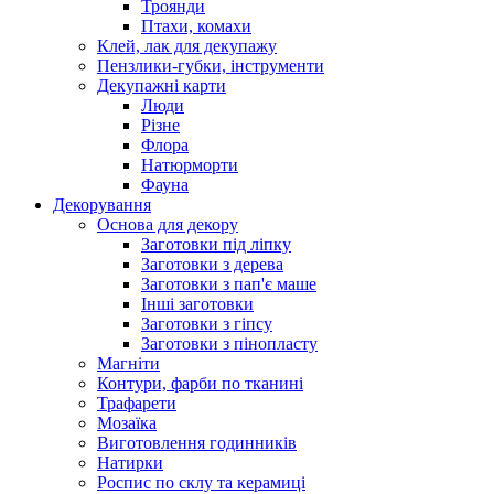
Троянди
Птахи, комахи
Клей, лак для декупажу
Пензлики-губки, інструменти
Декупажні карти
Люди
Різне
Флора
Натюрморти
Фауна
Декорування
Основа для декору
Заготовки під ліпку
Заготовки з дерева
Заготовки з пап'є маше
Інші заготовки
Заготовки з гіпсу
Заготовки з пінопласту
Магніти
Контури, фарби по тканині
Трафарети
Мозаїка
Виготовлення годинників
Натирки
Роспис по склу та керамиці