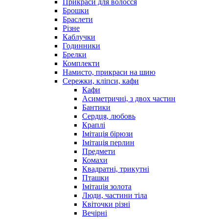
Прикраси для волосся
Брошки
Браслети
Різне
Каблучки
Годинники
Брелки
Комплекти
Намисто, прикраси на шию
Сережки, кліпси, кафи
Кафи
Асиметричні, з двох частин
Бантики
Сердця, любовь
Краплі
Імітація бірюзи
Імітація перлин
Предмети
Комахи
Квадратні, трикутні
Пташки
Імітація золота
Люди, частини тіла
Квіточки різні
Вечірні