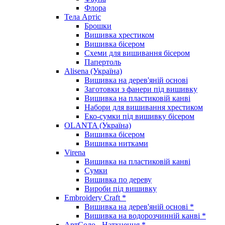
Флора
Тела Артіс
Брошки
Вишивка хрестиком
Вишивка бісером
Схеми для вишивання бісером
Папертоль
Alisena (Україна)
Вишивка на дерев'яній основі
Заготовки з фанери під вишивку
Вишивка на пластиковій канві
Набори для вишивання хрестиком
Еко-сумки під вишивку бісером
OLANTA (Україна)
Вишивка бісером
Вишивка нитками
Virena
Вишивка на пластиковій канві
Сумки
Вишивка по дереву
Вироби під вишивку
Embroidery Craft *
Вишивка на дерев'яній основі *
Вишивка на водорозчинній канві *
АртСоло - Натхнення *