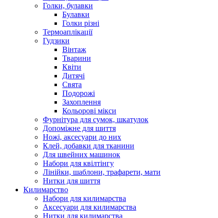
Голки, булавки
Булавки
Голки різні
Термоаплікації
Гудзики
Вінтаж
Тварини
Квіти
Дитячі
Свята
Подорожі
Захоплення
Кольорові мікси
Фурнітура для сумок, шкатулок
Допоміжне для шиття
Ножі, аксесуари до них
Клей, добавки для тканини
Для швейних машинок
Набори для квілтінгу
Лінійки, шаблони, трафарети, мати
Нитки для шиття
Килимарство
Набори для килимарства
Аксесуари для килимарства
Нитки для килимарства