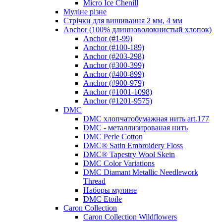
Micro Ice Chenill
Муліне різне
Стрічки для вишивання 2 мм, 4 мм
Anchor (100% длинноволокнистый хлопок)
Anchor (#1-99)
Anchor (#100-189)
Anchor (#203-298)
Anchor (#300-399)
Anchor (#400-899)
Anchor (#900-979)
Anchor (#1001-1098)
Anchor (#1201-9575)
DMC
DMC хлопчатобумажная нить art.177
DMC - металлизированая нить
DMC Perle Cotton
DMC® Satin Embroidery Floss
DMC® Tapestry Wool Skein
DMC Color Variations
DMC Diamant Metallic Needlework
Thread
Наборы мулине
DMC Etoile
Caron Collection
Caron Collection Wildflowers