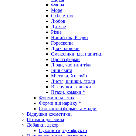
Флора
Море
Схід, етнос
Любов
Дитяче
Різне
Новий рік, Різдво
Гороскопи
Для чоловіків
Смаколики, їда, напитки
Прості форми
Люди, частини тіла
Інші свята
Містика, Хелоуїн
Листя, шишки, ягоди
Візерунки, завитки
Птахи, комахи *
Форми в палетах
Форми під нарізку *
Силіконові форми та молди
Віддушки косметичні
Штампи для мила
Добавки, декор
Сухоцвіти, сухофрукти
Основа для мила, косметики