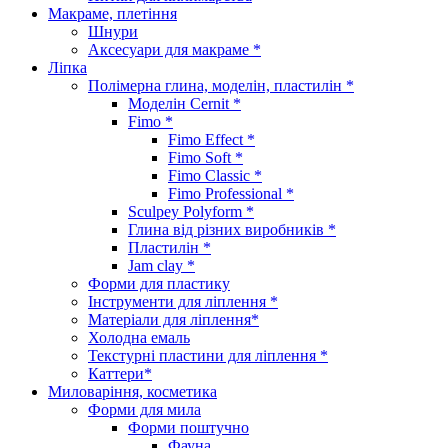
Макраме, плетіння
Шнури
Аксесуари для макраме *
Ліпка
Полімерна глина, моделін, пластилін *
Моделін Cernit *
Fimo *
Fimo Effect *
Fimo Soft *
Fimo Classic *
Fimo Professional *
Sculpey Polyform *
Глина від різних виробників *
Пластилін *
Jam clay *
Форми для пластику
Інструменти для ліплення *
Матеріали для ліплення*
Холодна емаль
Текстурні пластини для ліплення *
Каттери*
Миловаріння, косметика
Форми для мила
Форми поштучно
Фауна