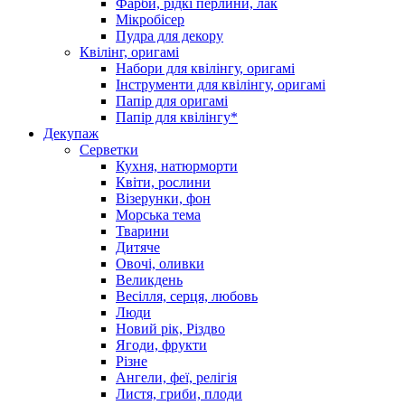
Фарби, рідкі перлини, лак
Мікробісер
Пудра для декору
Квілінг, оригамі
Набори для квілінгу, оригамі
Інструменти для квілінгу, оригамі
Папір для оригамі
Папір для квілінгу*
Декупаж
Серветки
Кухня, натюрморти
Квіти, рослини
Візерунки, фон
Морська тема
Тварини
Дитяче
Овочі, оливки
Великдень
Весілля, серця, любовь
Люди
Новий рік, Різдво
Ягоди, фрукти
Різне
Ангели, феї, релігія
Листя, гриби, плоди