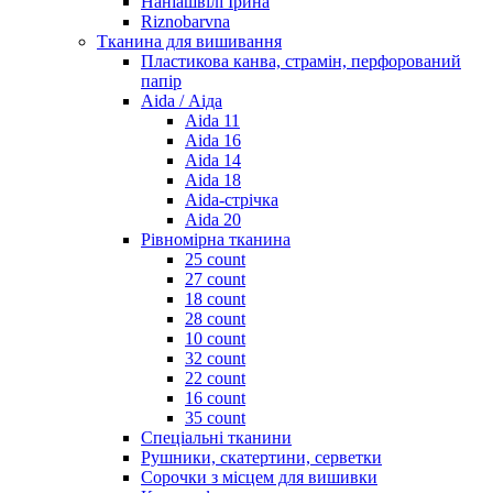
Наніашвілі Ірина
Riznobarvna
Тканина для вишивання
Пластикова канва, страмін, перфорований
папір
Aida / Аіда
Aida 11
Aida 16
Aida 14
Aida 18
Aida-стрічка
Aida 20
Рівномірна тканина
25 count
27 count
18 count
28 count
10 count
32 count
22 count
16 count
35 count
Спеціальні тканини
Рушники, скатертини, серветки
Сорочки з місцем для вишивки