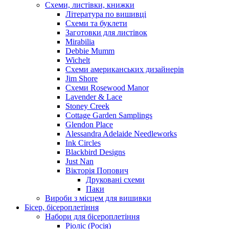
Схеми, листівки, книжки
Література по вишивці
Схеми та буклети
Заготовки для листівок
Mirabilia
Debbie Mumm
Wichelt
Схеми американських дизайнерів
Jim Shore
Cхеми Rosewood Manor
Lavender & Lace
Stoney Creek
Cottage Garden Samplings
Glendon Place
Alessandra Adelaide Needleworks
Ink Circles
Blackbird Designs
Just Nan
Вікторія Попович
Друковані схеми
Паки
Вироби з місцем для вишивки
Бісер, бісероплетіння
Набори для бісероплетіння
Ріоліс (Росія)