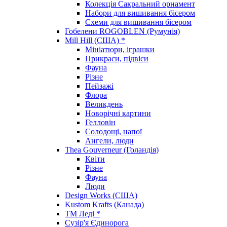
Колекція Сакральний орнамент
Набори для вишивання бісером
Схеми для вишивання бісером
Гобелени ROGOBLEN (Румунія)
Mill Hill (США) *
Мініатюри, іграшки
Прикраси, підвіси
Фауна
Різне
Пейзажі
Флора
Великдень
Новорічні картини
Гелловін
Солодощі, напої
Ангели, люди
Thea Gouverneur (Голандія)
Квіти
Різне
Фауна
Люди
Design Works (США)
Kustom Krafts (Канада)
ТМ Леді *
Сузір'я Єдинорога