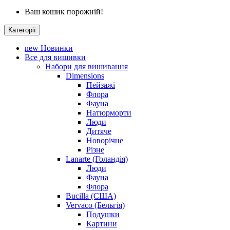
Ваш кошик порожній!
Категорії
new
Новинки
Все для вишивки
Набори для вишивання
Dimensions
Пейзажі
Флора
Фауна
Натюрморти
Люди
Дитяче
Новорічне
Різне
Lanarte (Голандія)
Люди
Фауна
Флора
Bucilla (США)
Vervaco (Бельгія)
Подушки
Картини