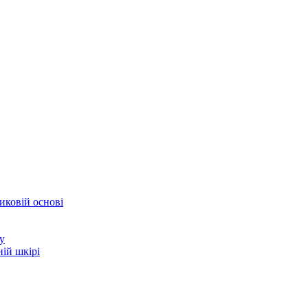
иковій основі
у
ій шкірі