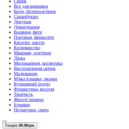
Скрізь
Все для вишивки
Бісер, бісероплетіння
Скрапбукінг
Декупаж
Декорування
Валяння, фетр
Плетіння, фриволіте
Квілтінг, шиття
Килимарство
Макраме, плетіння
Ліпка
Миловаріння, косметика
Виготовлення свічок
Малювання
М'яка іграшка, ляльки
Кулінарний розділ
Флористика, весілля
Творчість
Жіночі примхи
Іграшки
Подарунки, свята
Товарів
0
0.00грн.