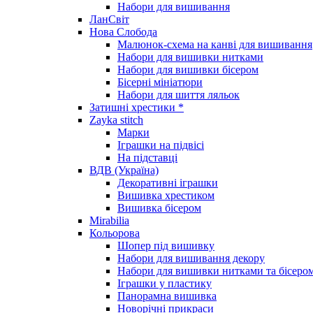
Набори для вишивання
ЛанСвіт
Нова Слобода
Малюнок-схема на канві для вишивання
Набори для вишивки нитками
Набори для вишивки бісером
Бісерні мініатюри
Набори для шиття ляльок
Затишні хрестики *
Zayka stitch
Марки
Іграшки на підвісі
На підставці
ВДВ (Україна)
Декоративні іграшки
Вишивка хрестиком
Вишивка бісером
Mirabilia
Кольорова
Шопер під вишивку
Набори для вишивання декору
Набори для вишивки нитками та бісеро
Іграшки у пластику
Панорамна вишивка
Новорічні прикраси