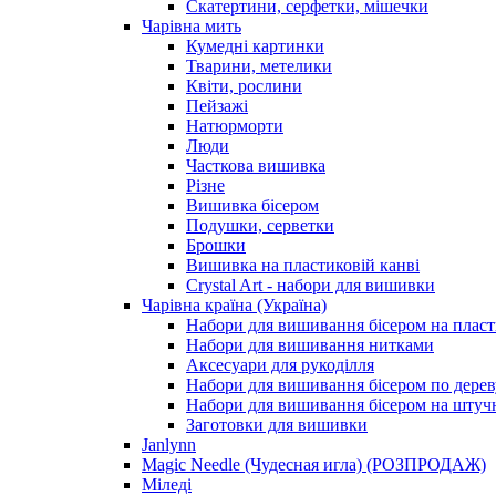
Скатертини, серфетки, мішечки
Чарiвна мить
Кумедні картинки
Тварини, метелики
Квіти, рослини
Пейзажі
Натюрморти
Люди
Часткова вишивка
Різне
Вишивка бісером
Подушки, серветки
Брошки
Вишивка на пластиковій канві
Crystal Art - набори для вишивки
Чарівна країна (Україна)
Набори для вишивання бісером на пласт
Набори для вишивання нитками
Аксесуари для рукоділля
Набори для вишивання бісером по дерев
Набори для вишивання бісером на штучн
Заготовки для вишивки
Janlynn
Magic Needle (Чудесная игла) (РОЗПРОДАЖ)
Міледі