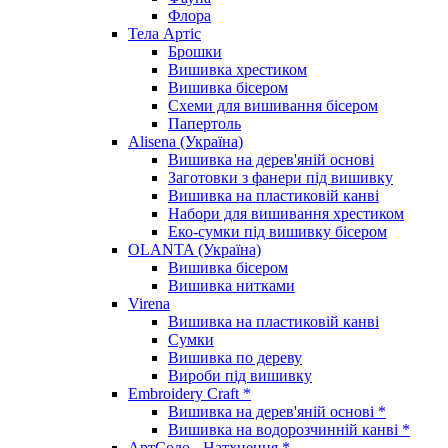
Флора
Тела Артіс
Брошки
Вишивка хрестиком
Вишивка бісером
Схеми для вишивання бісером
Папертоль
Alisena (Україна)
Вишивка на дерев'яній основі
Заготовки з фанери під вишивку
Вишивка на пластиковій канві
Набори для вишивання хрестиком
Еко-сумки під вишивку бісером
OLANTA (Україна)
Вишивка бісером
Вишивка нитками
Virena
Вишивка на пластиковій канві
Сумки
Вишивка по дереву
Вироби під вишивку
Embroidery Craft *
Вишивка на дерев'яній основі *
Вишивка на водорозчинній канві *
АртСоло - Натхнення *