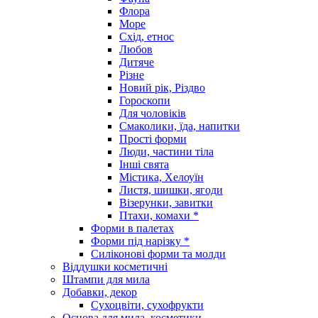
Флора
Море
Схід, етнос
Любов
Дитяче
Різне
Новий рік, Різдво
Гороскопи
Для чоловіків
Смаколики, їда, напитки
Прості форми
Люди, частини тіла
Інші свята
Містика, Хелоуїн
Листя, шишки, ягоди
Візерунки, завитки
Птахи, комахи *
Форми в палетах
Форми під нарізку *
Силіконові форми та молди
Віддушки косметичні
Штампи для мила
Добавки, декор
Сухоцвіти, сухофрукти
Основа для мила, косметики