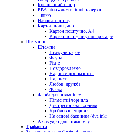
Крепований папір
ЕВА піна - листи, інші поверхні
Тішью
Набори картону
Картон поштучно
Картон поштучно, А4
Картон поштучно, інші розміри
Штампінг
Штампи
Візерунки, фон
Фауна
Різне
Поздоровляємо
Надписи різноманітні
Надписи
Любов, дружба
Флора
Фарба для штампінгу
Пігментні чорнила
Дистресингові чорнила
Крейдовані чорнила
На основі барвника (dye ink)
Аксесуари для штампінгу
Трафарети
Заготовки для альбомів, блокнотів