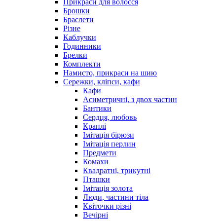
Прикраси для волосся
Брошки
Браслети
Різне
Каблучки
Годинники
Брелки
Комплекти
Намисто, прикраси на шию
Сережки, кліпси, кафи
Кафи
Асиметричні, з двох частин
Бантики
Сердця, любовь
Краплі
Імітація бірюзи
Імітація перлин
Предмети
Комахи
Квадратні, трикутні
Пташки
Імітація золота
Люди, частини тіла
Квіточки різні
Вечірні