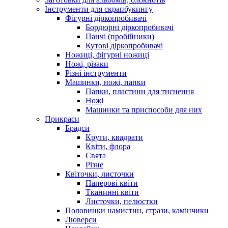
Інструменти для скрапбукингу
Фігурні діркопробивачі
Бордюрні діркопробивачі
Панчі (пробійники)
Кутові діркопробивачі
Ножиці, фігурні ножиці
Ножі, різаки
Різні інструменти
Машинки, ножі, папки
Папки, пластини для тиснення
Ножі
Машинки та приспособи для них
Прикраси
Брадси
Круги, квадрати
Квіти, флора
Свята
Різне
Квіточки, листочки
Паперові квіти
Тканинні квіти
Листочки, пелюстки
Половинки намистин, стрази, камінчики
Люверси