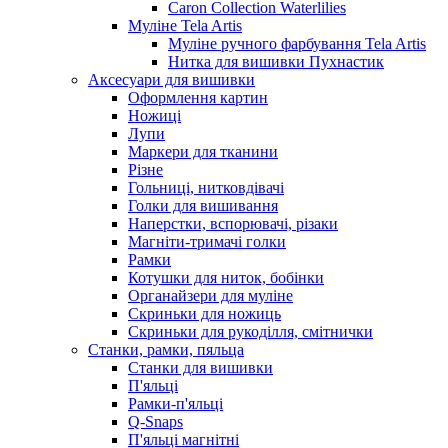
Caron Collection Waterlilies
Муліне Tela Artis
Муліне ручного фарбування Tela Artis
Нитка для вишивки Пухнастик
Аксесуари для вишивки
Оформлення картин
Ножиці
Лупи
Маркери для тканини
Різне
Гольниці, нитковдівачі
Голки для вишивання
Наперстки, вспорювачі, різаки
Магніти-тримачі голки
Рамки
Котушки для ниток, бобінки
Органайзери для муліне
Скриньки для ножиць
Скриньки для рукоділля, смітнички
Станки, рамки, пяльца
Станки для вишивки
П'яльці
Рамки-п'яльці
Q-Snaps
П'яльці магнітні