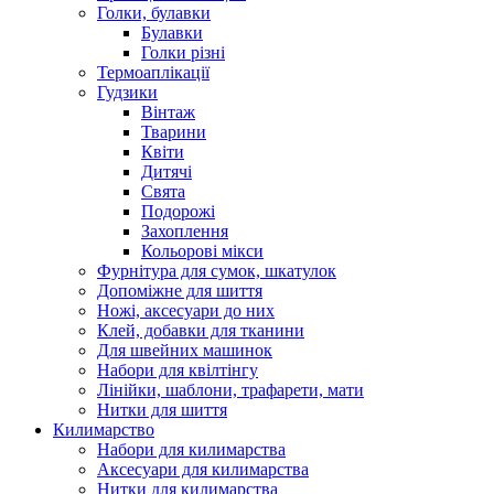
Голки, булавки
Булавки
Голки різні
Термоаплікації
Гудзики
Вінтаж
Тварини
Квіти
Дитячі
Свята
Подорожі
Захоплення
Кольорові мікси
Фурнітура для сумок, шкатулок
Допоміжне для шиття
Ножі, аксесуари до них
Клей, добавки для тканини
Для швейних машинок
Набори для квілтінгу
Лінійки, шаблони, трафарети, мати
Нитки для шиття
Килимарство
Набори для килимарства
Аксесуари для килимарства
Нитки для килимарства