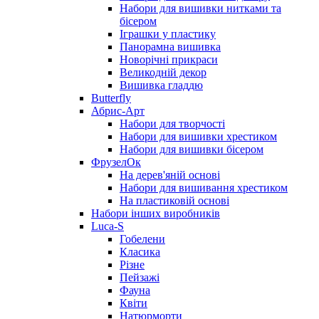
Набори для вишивки нитками та
бісером
Іграшки у пластику
Панорамна вишивка
Новорічні прикраси
Великодній декор
Вишивка гладдю
Butterfly
Абрис-Арт
Набори для творчості
Набори для вишивки хрестиком
Набори для вишивки бісером
ФрузелОк
На дерев'яній основі
Набори для вишивання хрестиком
На пластиковій основі
Набори інших виробників
Luca-S
Гобелени
Класика
Різне
Пейзажі
Фауна
Квіти
Натюрморти