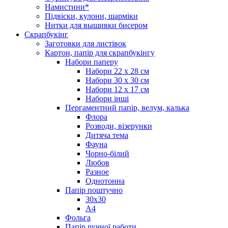
Намистини*
Підвіски, кулони, шарміки
Нитки для вышивки бисером
Скрапбукінг
Заготовки для листівок
Картон, папір для скрапбукінгу
Набори паперу
Набори 22 х 28 см
Набори 30 х 30 см
Набори 12 х 17 см
Набори інші
Пергаментний папір, велум, калька
Флора
Розводи, візерунки
Дитяча тема
Фауна
Чорно-білий
Любов
Разное
Однотонна
Папір поштучно
30х30
А4
Фольга
Папір ручної работи