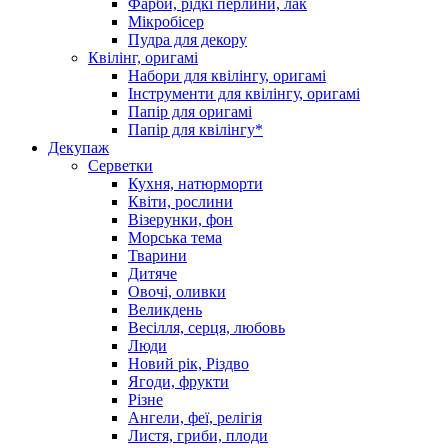
Фарби, рідкі перлини, лак
Мікробісер
Пудра для декору
Квілінг, оригамі
Набори для квілінгу, оригамі
Інструменти для квілінгу, оригамі
Папір для оригамі
Папір для квілінгу*
Декупаж
Серветки
Кухня, натюрморти
Квіти, рослини
Візерунки, фон
Морська тема
Тварини
Дитяче
Овочі, оливки
Великдень
Весілля, серця, любовь
Люди
Новий рік, Різдво
Ягоди, фрукти
Різне
Ангели, феї, релігія
Листя, гриби, плоди