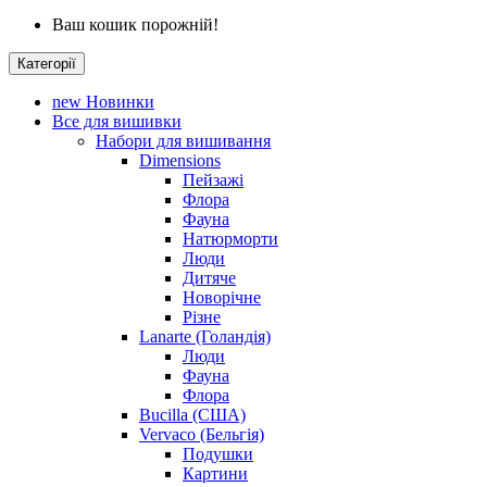
Ваш кошик порожній!
Категорії
new
Новинки
Все для вишивки
Набори для вишивання
Dimensions
Пейзажі
Флора
Фауна
Натюрморти
Люди
Дитяче
Новорічне
Різне
Lanarte (Голандія)
Люди
Фауна
Флора
Bucilla (США)
Vervaco (Бельгія)
Подушки
Картини