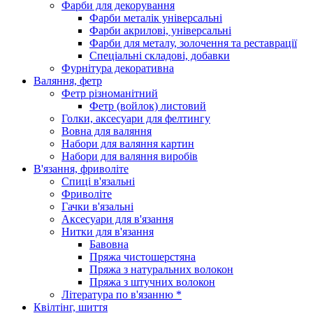
Фарби для декорування
Фарби металік універсальні
Фарби акрилові, універсальні
Фарби для металу, золочення та реставрації
Спеціальні складові, добавки
Фурнітура декоративна
Валяння, фетр
Фетр різноманітний
Фетр (войлок) листовий
Голки, аксесуари для фелтингу
Вовна для валяння
Набори для валяння картин
Набори для валяння виробів
В'язання, фриволіте
Спиці в'язальні
Фриволіте
Гачки в'язальні
Аксесуари для в'язання
Нитки для в'язання
Бавовна
Пряжа чистошерстяна
Пряжа з натуральних волокон
Пряжа з штучних волокон
Література по в'язанню *
Квілтінг, шиття