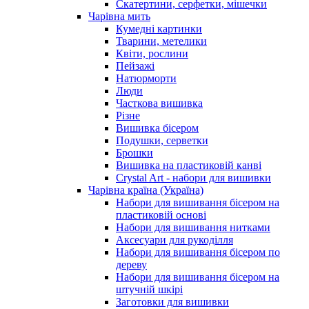
Скатертини, серфетки, мішечки
Чарiвна мить
Кумедні картинки
Тварини, метелики
Квіти, рослини
Пейзажі
Натюрморти
Люди
Часткова вишивка
Різне
Вишивка бісером
Подушки, серветки
Брошки
Вишивка на пластиковій канві
Crystal Art - набори для вишивки
Чарівна країна (Україна)
Набори для вишивання бісером на
пластиковій основі
Набори для вишивання нитками
Аксесуари для рукоділля
Набори для вишивання бісером по
дереву
Набори для вишивання бісером на
штучній шкірі
Заготовки для вишивки