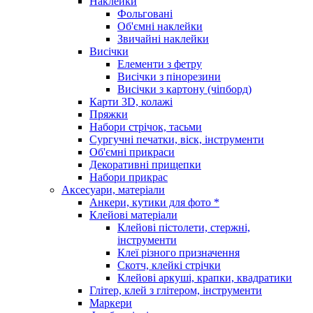
Наклейки
Фольговані
Об'ємні наклейки
Звичайні наклейки
Висічки
Елементи з фетру
Висічки з пінорезини
Висічки з картону (чіпборд)
Карти 3D, колажі
Пряжки
Набори стрічок, тасьми
Сургучні печатки, віск, інструменти
Об'ємні прикраси
Декоративні прищепки
Набори прикрас
Аксесуари, матеріали
Анкери, кутики для фото *
Клейові матеріали
Клейові пістолети, стержні,
інструменти
Клеї різного призначення
Скотч, клейкі стрічки
Клейові аркуші, крапки, квадратики
Глітер, клей з глітером, інструменти
Маркери