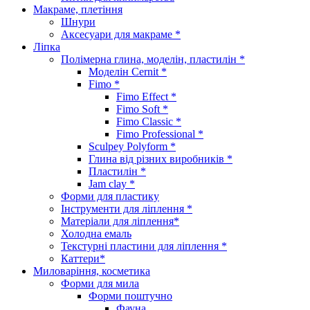
Макраме, плетіння
Шнури
Аксесуари для макраме *
Ліпка
Полімерна глина, моделін, пластилін *
Моделін Cernit *
Fimo *
Fimo Effect *
Fimo Soft *
Fimo Classic *
Fimo Professional *
Sculpey Polyform *
Глина від різних виробників *
Пластилін *
Jam clay *
Форми для пластику
Інструменти для ліплення *
Матеріали для ліплення*
Холодна емаль
Текстурні пластини для ліплення *
Каттери*
Миловаріння, косметика
Форми для мила
Форми поштучно
Фауна