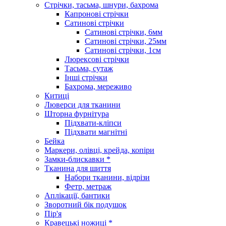
Стрічки, тасьма, шнури, бахрома
Капронові стрічки
Сатинові стрічки
Сатинові стрічки, 6мм
Сатинові стрічки, 25мм
Сатинові стрічки, 1см
Люрексові стрічки
Тасьма, сутаж
Інші стрічки
Бахрома, мереживо
Китиці
Люверси для тканини
Шторна фурнітура
Підхвати-кліпси
Підхвати магнітні
Бейка
Маркери, олівці, крейда, копіри
Замки-блискавки *
Тканина для шиття
Набори тканини, відрізи
Фетр, метраж
Аплікації, бантики
Зворотний бік подушок
Пір'я
Кравецькі ножиці *