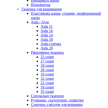
Наніашвілі Ірина
Riznobarvna
Тканина для вишивання
Пластикова канва, страмін, перфорований
папір
Aida / Аіда
Aida 11
Aida 16
Aida 14
Aida 18
Aida-стрічка
Aida 20
Рівномірна тканина
25 count
27 count
18 count
28 count
10 count
32 count
22 count
16 count
35 count
Спеціальні тканини
Рушники, скатертини, серветки
Сорочки з місцем для вишивки