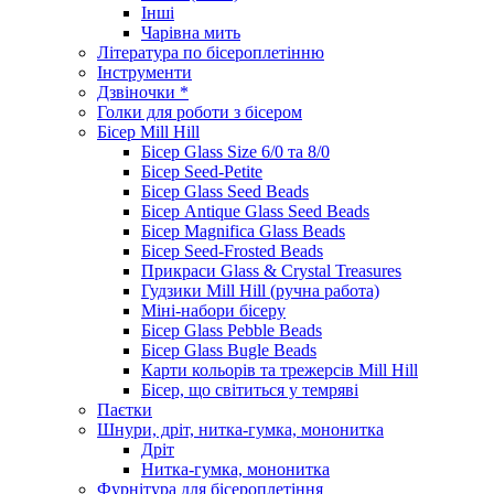
Інші
Чарівна мить
Література по бісероплетінню
Інструменти
Дзвіночки *
Голки для роботи з бісером
Бісер Mill Hill
Бісер Glass Size 6/0 та 8/0
Бісер Seed-Petite
Бісер Glass Seed Beads
Бісер Antique Glass Seed Beads
Бісер Magnifica Glass Beads
Бісер Seed-Frosted Beads
Прикраси Glass & Crystal Treasures
Гудзики Mill Hill (ручна работа)
Міні-набори бісеру
Бісер Glass Pebble Beads
Бісер Glass Bugle Beads
Карти кольорів та трежерсів Mill Hill
Бісер, що світиться у темряві
Паєтки
Шнури, дріт, нитка-гумка, мононитка
Дріт
Нитка-гумка, мононитка
Фурнітура для бісероплетіння