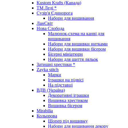
Kustom Krafts (Канада)
ТМ Леді *
Сузір'я Єдинорога
Набори для вишивання
ЛанСвіт
Нова Слобода
Малюнок-схема на канві для
вишивання
Набори для вишивки нитками
Набори для вишивки бісером
Бісерні мініатюри
Набори для шиття ляльок
Затишні хрестики *
Zayka stitch
Марки
Іграшки на підвісі
На підставці
ВДВ (Україна)
Декоративні іграшки
Вишивка хрестиком
Вишивка бісером
Mirabilia
Кольорова
Шопер під вишивку
Набори для вишивання декору