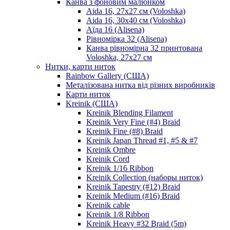
Канва з фоновим малюнком
Aida 16, 27х27 см (Voloshka)
Aida 16, 30х40 см (Voloshka)
Аїда 16 (Alisena)
Рівномірка 32 (Alisena)
Канва рівномірна 32 принтована
Voloshka, 27х27 см
Нитки, карти ниток
Rainbow Gallery (США)
Металізована нитка від різних виробників
Карти ниток
Kreinik (США)
Kreinik Blending Filament
Kreinik Very Fine (#4) Braid
Kreinik Fine (#8) Braid
Kreinik Japan Thread #1, #5 & #7
Kreinik Ombre
Kreinik Cord
Kreinik 1/16 Ribbon
Kreinik Collection (наборы ниток)
Kreinik Tapestry (#12) Braid
Kreinik Medium (#16) Braid
Kreinik cable
Kreinik 1/8 Ribbon
Kreinik Heavy #32 Braid (5m)