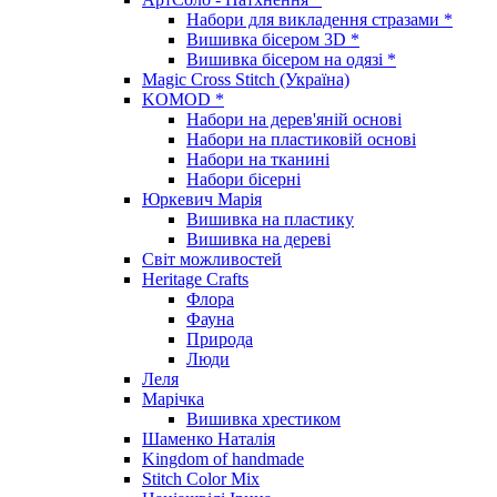
Набори для викладення стразами *
Вишивка бісером 3D *
Вишивка бісером на одязі *
Magic Cross Stitch (Україна)
KOMOD *
Набори на дерев'яній основі
Набори на пластиковій основі
Набори на тканині
Набори бісерні
Юркевич Марія
Вишивка на пластику
Вишивка на дереві
Світ можливостей
Heritage Crafts
Флора
Фауна
Природа
Люди
Леля
Марічка
Вишивка хрестиком
Шаменко Наталія
Kingdom of handmade
Stitch Color Mix