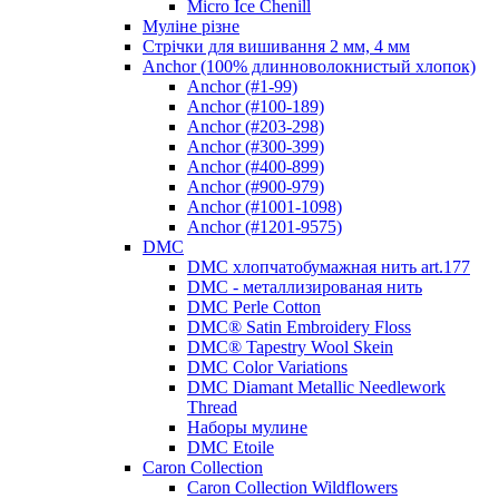
Micro Ice Chenill
Муліне різне
Стрічки для вишивання 2 мм, 4 мм
Anchor (100% длинноволокнистый хлопок)
Anchor (#1-99)
Anchor (#100-189)
Anchor (#203-298)
Anchor (#300-399)
Anchor (#400-899)
Anchor (#900-979)
Anchor (#1001-1098)
Anchor (#1201-9575)
DMC
DMC хлопчатобумажная нить art.177
DMC - металлизированая нить
DMC Perle Cotton
DMC® Satin Embroidery Floss
DMC® Tapestry Wool Skein
DMC Color Variations
DMC Diamant Metallic Needlework
Thread
Наборы мулине
DMC Etoile
Caron Collection
Caron Collection Wildflowers