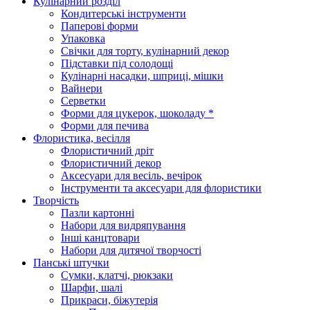
Кулінарний розділ
Кондитерські інструменти
Паперові форми
Упаковка
Свічки для торту, кулінарний декор
Підставки під солодощі
Кулінарні насадки, шприці, мішки
Вайнери
Серветки
Форми для цукерок, шоколаду *
Форми для печива
Флористика, весілля
Флористичний дріт
Флористичний декор
Аксесуари для весіль, вечірок
Інструменти та аксесуари для флористики
Творчість
Пазли картонні
Набори для видряпування
Інші канцтовари
Набори для дитячої творчості
Панські штучки
Сумки, клатчі, рюкзаки
Шарфи, шалі
Прикраси, біжутерія