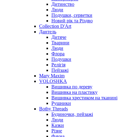
Дитинство
Люди
Подушки, серветки
Новий рік та Різдво
Collection D'Art
Дантель
Дитяче
Тварини
Люди
Флора
Подушки
Релігія
Пейзажі
Mary Maxim
VOLOSHKA
Вишивка по дереву
Вишивка на пластику
Вишивка хрестиком на тканині
Рушники
Bothy Threads
Будиночки, пейзажі
Люди
Казки
Різне
Фауна