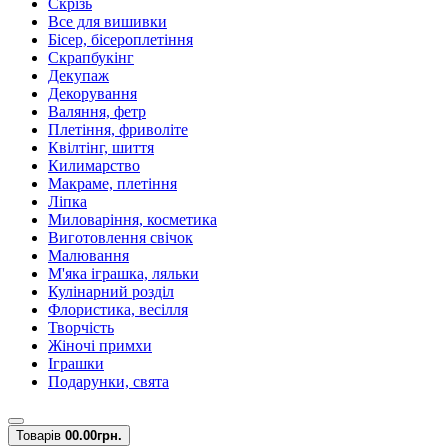
Скрізь
Все для вишивки
Бісер, бісероплетіння
Скрапбукінг
Декупаж
Декорування
Валяння, фетр
Плетіння, фриволіте
Квілтінг, шиття
Килимарство
Макраме, плетіння
Ліпка
Миловаріння, косметика
Виготовлення свічок
Малювання
М'яка іграшка, ляльки
Кулінарний розділ
Флористика, весілля
Творчість
Жіночі примхи
Іграшки
Подарунки, свята
Товарів
0
0.00грн.