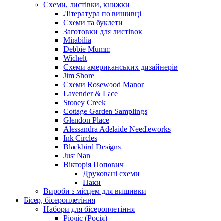
Схеми, листівки, книжки
Література по вишивці
Схеми та буклети
Заготовки для листівок
Mirabilia
Debbie Mumm
Wichelt
Схеми американських дизайнерів
Jim Shore
Cхеми Rosewood Manor
Lavender & Lace
Stoney Creek
Cottage Garden Samplings
Glendon Place
Alessandra Adelaide Needleworks
Ink Circles
Blackbird Designs
Just Nan
Вікторія Попович
Друковані схеми
Паки
Вироби з місцем для вишивки
Бісер, бісероплетіння
Набори для бісероплетіння
Ріоліс (Росія)