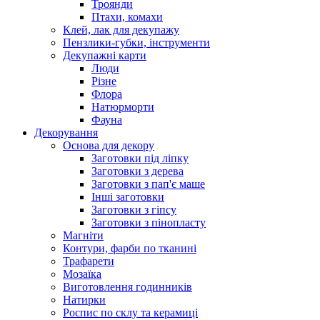
Троянди
Птахи, комахи
Клей, лак для декупажу
Пензлики-губки, інструменти
Декупажні карти
Люди
Різне
Флора
Натюрморти
Фауна
Декорування
Основа для декору
Заготовки під ліпку
Заготовки з дерева
Заготовки з пап'є маше
Інші заготовки
Заготовки з гіпсу
Заготовки з пінопласту
Магніти
Контури, фарби по тканині
Трафарети
Мозаїка
Виготовлення годинників
Натирки
Роспис по склу та керамиці