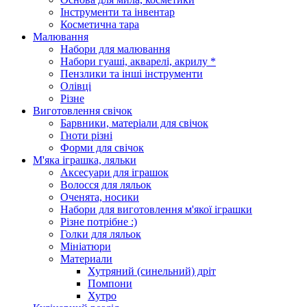
Інструменти та інвентар
Косметична тара
Малювання
Набори для малювання
Набори гуаші, акварелі, акрилу *
Пензлики та інші інструменти
Олівці
Різне
Виготовлення свічок
Барвники, матеріали для свічок
Гноти різні
Форми для свічок
М'яка іграшка, ляльки
Аксесуари для іграшок
Волосся для ляльок
Оченята, носики
Набори для виготовлення м'якої іграшки
Різне потрібне :)
Голки для ляльок
Мініатюри
Материали
Хутряний (синельний) дріт
Помпони
Хутро