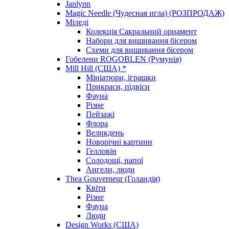
Janlynn
Magic Needle (Чудесная игла) (РОЗПРОДАЖ)
Міледі
Колекція Сакральний орнамент
Набори для вишивання бісером
Схеми для вишивання бісером
Гобелени ROGOBLEN (Румунія)
Mill Hill (США) *
Мініатюри, іграшки
Прикраси, підвіси
Фауна
Різне
Пейзажі
Флора
Великдень
Новорічні картини
Гелловін
Солодощі, напої
Ангели, люди
Thea Gouverneur (Голандія)
Квіти
Різне
Фауна
Люди
Design Works (США)