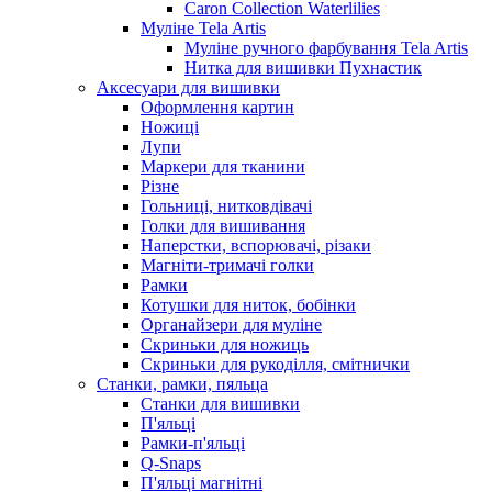
Caron Collection Waterlilies
Муліне Tela Artis
Муліне ручного фарбування Tela Artis
Нитка для вишивки Пухнастик
Аксесуари для вишивки
Оформлення картин
Ножиці
Лупи
Маркери для тканини
Різне
Гольниці, нитковдівачі
Голки для вишивання
Наперстки, вспорювачі, різаки
Магніти-тримачі голки
Рамки
Котушки для ниток, бобінки
Органайзери для муліне
Скриньки для ножиць
Скриньки для рукоділля, смітнички
Станки, рамки, пяльца
Станки для вишивки
П'яльці
Рамки-п'яльці
Q-Snaps
П'яльці магнітні