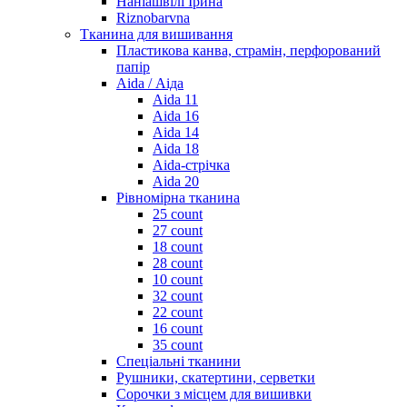
Наніашвілі Ірина
Riznobarvna
Тканина для вишивання
Пластикова канва, страмін, перфорований
папір
Aida / Аіда
Aida 11
Aida 16
Aida 14
Aida 18
Aida-стрічка
Aida 20
Рівномірна тканина
25 count
27 count
18 count
28 count
10 count
32 count
22 count
16 count
35 count
Спеціальні тканини
Рушники, скатертини, серветки
Сорочки з місцем для вишивки