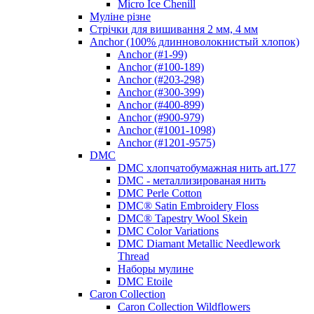
Micro Ice Chenill
Муліне різне
Стрічки для вишивання 2 мм, 4 мм
Anchor (100% длинноволокнистый хлопок)
Anchor (#1-99)
Anchor (#100-189)
Anchor (#203-298)
Anchor (#300-399)
Anchor (#400-899)
Anchor (#900-979)
Anchor (#1001-1098)
Anchor (#1201-9575)
DMC
DMC хлопчатобумажная нить art.177
DMC - металлизированая нить
DMC Perle Cotton
DMC® Satin Embroidery Floss
DMC® Tapestry Wool Skein
DMC Color Variations
DMC Diamant Metallic Needlework
Thread
Наборы мулине
DMC Etoile
Caron Collection
Caron Collection Wildflowers