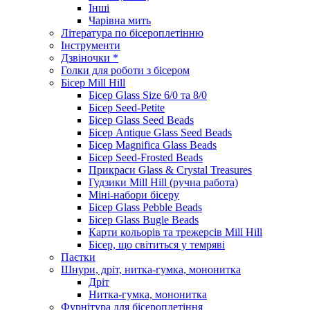
Інші
Чарівна мить
Література по бісероплетінню
Інструменти
Дзвіночки *
Голки для роботи з бісером
Бісер Mill Hill
Бісер Glass Size 6/0 та 8/0
Бісер Seed-Petite
Бісер Glass Seed Beads
Бісер Antique Glass Seed Beads
Бісер Magnifica Glass Beads
Бісер Seed-Frosted Beads
Прикраси Glass & Crystal Treasures
Гудзики Mill Hill (ручна работа)
Міні-набори бісеру
Бісер Glass Pebble Beads
Бісер Glass Bugle Beads
Карти кольорів та трежерсів Mill Hill
Бісер, що світиться у темряві
Паєтки
Шнури, дріт, нитка-гумка, мононитка
Дріт
Нитка-гумка, мононитка
Фурнітура для бісероплетіння