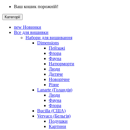
Ваш кошик порожній!
Категорії
new
Новинки
Все для вишивки
Набори для вишивання
Dimensions
Пейзажі
Флора
Фауна
Натюрморти
Люди
Дитяче
Новорічне
Різне
Lanarte (Голандія)
Люди
Фауна
Флора
Bucilla (США)
Vervaco (Бельгія)
Подушки
Картини