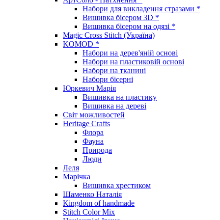
Набори для викладення стразами *
Вишивка бісером 3D *
Вишивка бісером на одязі *
Magic Cross Stitch (Україна)
KOMOD *
Набори на дерев'яній основі
Набори на пластиковій основі
Набори на тканині
Набори бісерні
Юркевич Марія
Вишивка на пластику
Вишивка на дереві
Світ можливостей
Heritage Crafts
Флора
Фауна
Природа
Люди
Леля
Марічка
Вишивка хрестиком
Шаменко Наталія
Kingdom of handmade
Stitch Color Mix