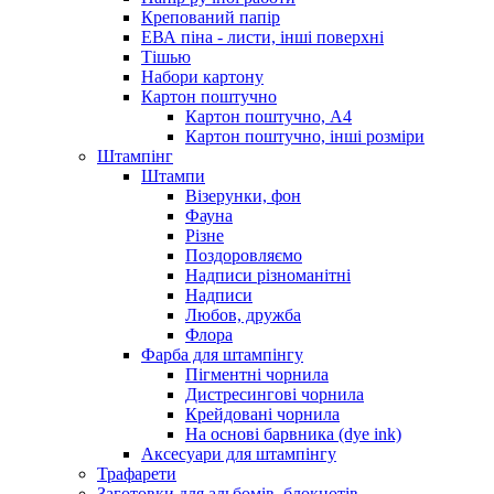
Крепований папір
ЕВА піна - листи, інші поверхні
Тішью
Набори картону
Картон поштучно
Картон поштучно, А4
Картон поштучно, інші розміри
Штампінг
Штампи
Візерунки, фон
Фауна
Різне
Поздоровляємо
Надписи різноманітні
Надписи
Любов, дружба
Флора
Фарба для штампінгу
Пігментні чорнила
Дистресингові чорнила
Крейдовані чорнила
На основі барвника (dye ink)
Аксесуари для штампінгу
Трафарети
Заготовки для альбомів, блокнотів