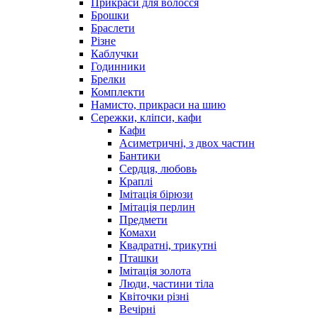
Прикраси для волосся
Брошки
Браслети
Різне
Каблучки
Годинники
Брелки
Комплекти
Намисто, прикраси на шию
Сережки, кліпси, кафи
Кафи
Асиметричні, з двох частин
Бантики
Сердця, любовь
Краплі
Імітація бірюзи
Імітація перлин
Предмети
Комахи
Квадратні, трикутні
Пташки
Імітація золота
Люди, частини тіла
Квіточки різні
Вечірні