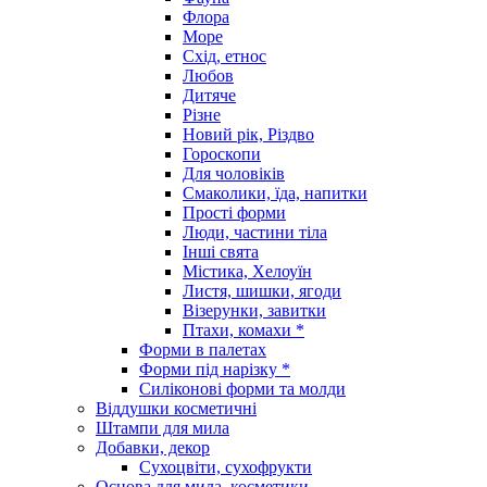
Флора
Море
Схід, етнос
Любов
Дитяче
Різне
Новий рік, Різдво
Гороскопи
Для чоловіків
Смаколики, їда, напитки
Прості форми
Люди, частини тіла
Інші свята
Містика, Хелоуїн
Листя, шишки, ягоди
Візерунки, завитки
Птахи, комахи *
Форми в палетах
Форми під нарізку *
Силіконові форми та молди
Віддушки косметичні
Штампи для мила
Добавки, декор
Сухоцвіти, сухофрукти
Основа для мила, косметики