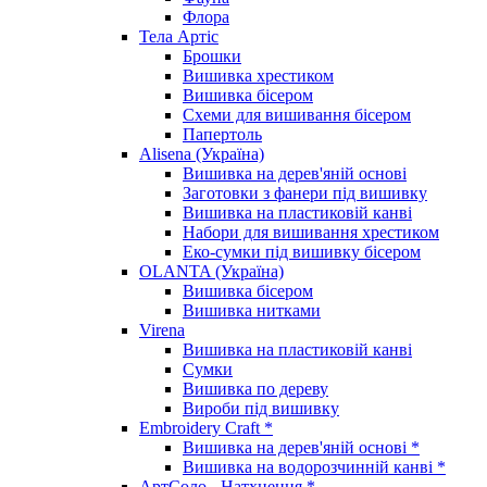
Флора
Тела Артіс
Брошки
Вишивка хрестиком
Вишивка бісером
Схеми для вишивання бісером
Папертоль
Alisena (Україна)
Вишивка на дерев'яній основі
Заготовки з фанери під вишивку
Вишивка на пластиковій канві
Набори для вишивання хрестиком
Еко-сумки під вишивку бісером
OLANTA (Україна)
Вишивка бісером
Вишивка нитками
Virena
Вишивка на пластиковій канві
Сумки
Вишивка по дереву
Вироби під вишивку
Embroidery Craft *
Вишивка на дерев'яній основі *
Вишивка на водорозчинній канві *
АртСоло - Натхнення *