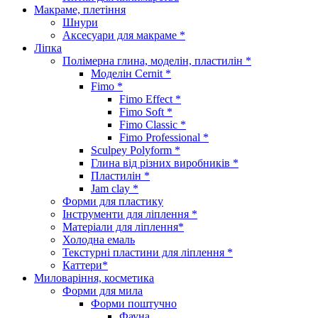
Макраме, плетіння
Шнури
Аксесуари для макраме *
Ліпка
Полімерна глина, моделін, пластилін *
Моделін Cernit *
Fimo *
Fimo Effect *
Fimo Soft *
Fimo Classic *
Fimo Professional *
Sculpey Polyform *
Глина від різних виробників *
Пластилін *
Jam clay *
Форми для пластику
Інструменти для ліплення *
Матеріали для ліплення*
Холодна емаль
Текстурні пластини для ліплення *
Каттери*
Миловаріння, косметика
Форми для мила
Форми поштучно
Фауна