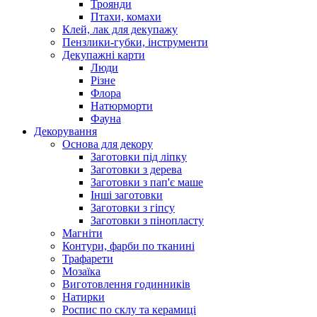
Троянди
Птахи, комахи
Клей, лак для декупажу
Пензлики-губки, інструменти
Декупажні карти
Люди
Різне
Флора
Натюрморти
Фауна
Декорування
Основа для декору
Заготовки під ліпку
Заготовки з дерева
Заготовки з пап'є маше
Інші заготовки
Заготовки з гіпсу
Заготовки з пінопласту
Магніти
Контури, фарби по тканині
Трафарети
Мозаїка
Виготовлення годинників
Натирки
Роспис по склу та керамиці