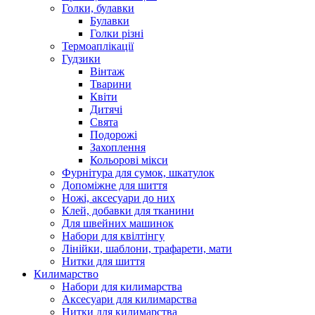
Голки, булавки
Булавки
Голки різні
Термоаплікації
Гудзики
Вінтаж
Тварини
Квіти
Дитячі
Свята
Подорожі
Захоплення
Кольорові мікси
Фурнітура для сумок, шкатулок
Допоміжне для шиття
Ножі, аксесуари до них
Клей, добавки для тканини
Для швейних машинок
Набори для квілтінгу
Лінійки, шаблони, трафарети, мати
Нитки для шиття
Килимарство
Набори для килимарства
Аксесуари для килимарства
Нитки для килимарства