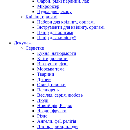
Фарби, рідкі перлини, лак
Мікробісер
Пудра для декору
Квілінг, оригамі
Набори для квілінгу, оригамі
Інструменти для квілінгу, оригамі
Папір для оригамі
Папір для квілінгу*
Декупаж
Серветки
Кухня, натюрморти
Квіти, рослини
Візерунки, фон
Морська тема
Тварини
Дитяче
Овочі, оливки
Великдень
Весілля, серця, любовь
Люди
Новий рік, Різдво
Ягоди, фрукти
Різне
Ангели, феї, релігія
Листя, гриби, плоди