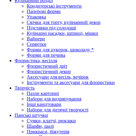
Кулінарний розділ
Кондитерські інструменти
Паперові форми
Упаковка
Свічки для торту, кулінарний декор
Підставки під солодощі
Кулінарні насадки, шприці, мішки
Вайнери
Серветки
Форми для цукерок, шоколаду *
Форми для печива
Флористика, весілля
Флористичний дріт
Флористичний декор
Аксесуари для весіль, вечірок
Інструменти та аксесуари для флористики
Творчість
Пазли картонні
Набори для видряпування
Інші канцтовари
Набори для дитячої творчості
Панські штучки
Сумки, клатчі, рюкзаки
Шарфи, шалі
Прикраси, біжутерія