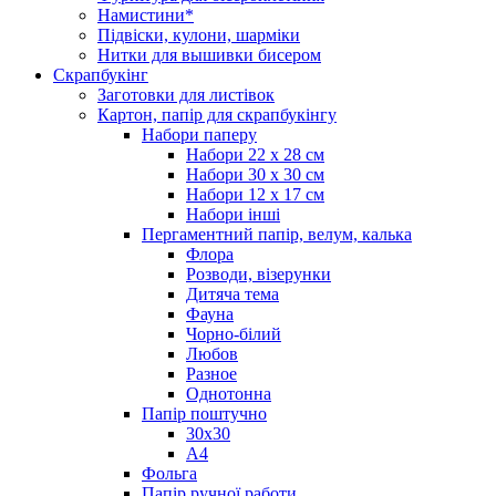
Намистини*
Підвіски, кулони, шарміки
Нитки для вышивки бисером
Скрапбукінг
Заготовки для листівок
Картон, папір для скрапбукінгу
Набори паперу
Набори 22 х 28 см
Набори 30 х 30 см
Набори 12 х 17 см
Набори інші
Пергаментний папір, велум, калька
Флора
Розводи, візерунки
Дитяча тема
Фауна
Чорно-білий
Любов
Разное
Однотонна
Папір поштучно
30х30
А4
Фольга
Папір ручної работи