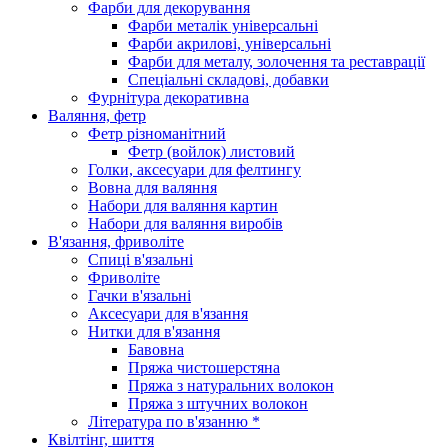
Фарби для декорування
Фарби металік універсальні
Фарби акрилові, універсальні
Фарби для металу, золочення та реставрації
Спеціальні складові, добавки
Фурнітура декоративна
Валяння, фетр
Фетр різноманітний
Фетр (войлок) листовий
Голки, аксесуари для фелтингу
Вовна для валяння
Набори для валяння картин
Набори для валяння виробів
В'язання, фриволіте
Спиці в'язальні
Фриволіте
Гачки в'язальні
Аксесуари для в'язання
Нитки для в'язання
Бавовна
Пряжа чистошерстяна
Пряжа з натуральних волокон
Пряжа з штучних волокон
Література по в'язанню *
Квілтінг, шиття