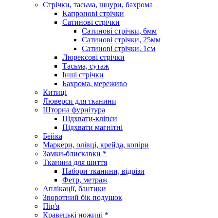
Стрічки, тасьма, шнури, бахрома
Капронові стрічки
Сатинові стрічки
Сатинові стрічки, 6мм
Сатинові стрічки, 25мм
Сатинові стрічки, 1см
Люрексові стрічки
Тасьма, сутаж
Інші стрічки
Бахрома, мереживо
Китиці
Люверси для тканини
Шторна фурнітура
Підхвати-кліпси
Підхвати магнітні
Бейка
Маркери, олівці, крейда, копіри
Замки-блискавки *
Тканина для шиття
Набори тканини, відрізи
Фетр, метраж
Аплікації, бантики
Зворотний бік подушок
Пір'я
Кравецькі ножиці *