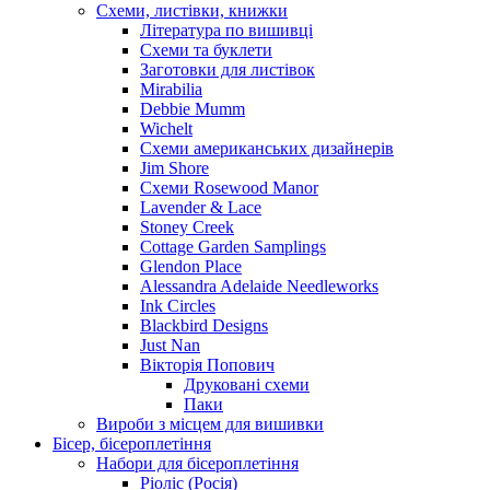
Схеми, листівки, книжки
Література по вишивці
Схеми та буклети
Заготовки для листівок
Mirabilia
Debbie Mumm
Wichelt
Схеми американських дизайнерів
Jim Shore
Cхеми Rosewood Manor
Lavender & Lace
Stoney Creek
Cottage Garden Samplings
Glendon Place
Alessandra Adelaide Needleworks
Ink Circles
Blackbird Designs
Just Nan
Вікторія Попович
Друковані схеми
Паки
Вироби з місцем для вишивки
Бісер, бісероплетіння
Набори для бісероплетіння
Ріоліс (Росія)