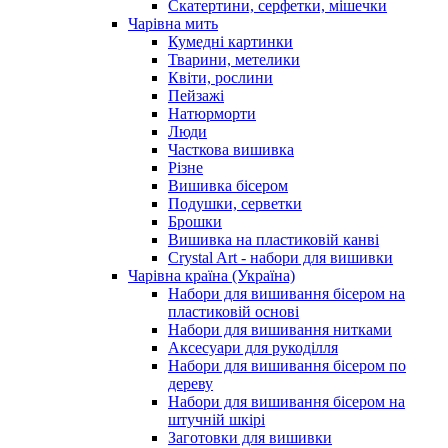
Скатертини, серфетки, мішечки
Чарiвна мить
Кумедні картинки
Тварини, метелики
Квіти, рослини
Пейзажі
Натюрморти
Люди
Часткова вишивка
Різне
Вишивка бісером
Подушки, серветки
Брошки
Вишивка на пластиковій канві
Crystal Art - набори для вишивки
Чарівна країна (Україна)
Набори для вишивання бісером на
пластиковій основі
Набори для вишивання нитками
Аксесуари для рукоділля
Набори для вишивання бісером по
дереву
Набори для вишивання бісером на
штучній шкірі
Заготовки для вишивки