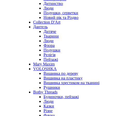
Дитинство
Люди
Подушки, серветки
Новий рік та Різдво
Collection D'Art
Дантель
Дитяче
Тварини
Люди
Флора
Подушки
Релігія
Пейзажі
Mary Maxim
VOLOSHKA
Вишивка по дереву
Вишивка на пластику
Вишивка хрестиком на тканині
Рушники
Bothy Threads
Будиночки, пейзажі
Люди
Казки
Різне
Фауна