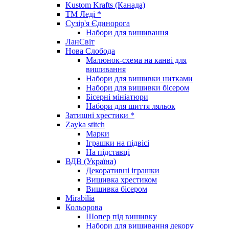
Kustom Krafts (Канада)
ТМ Леді *
Сузір'я Єдинорога
Набори для вишивання
ЛанСвіт
Нова Слобода
Малюнок-схема на канві для
вишивання
Набори для вишивки нитками
Набори для вишивки бісером
Бісерні мініатюри
Набори для шиття ляльок
Затишні хрестики *
Zayka stitch
Марки
Іграшки на підвісі
На підставці
ВДВ (Україна)
Декоративні іграшки
Вишивка хрестиком
Вишивка бісером
Mirabilia
Кольорова
Шопер під вишивку
Набори для вишивання декору