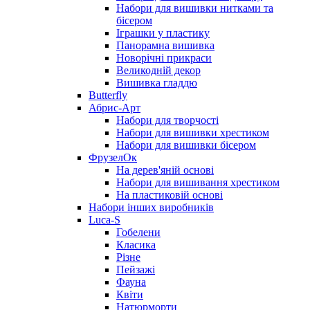
Набори для вишивки нитками та
бісером
Іграшки у пластику
Панорамна вишивка
Новорічні прикраси
Великодній декор
Вишивка гладдю
Butterfly
Абрис-Арт
Набори для творчості
Набори для вишивки хрестиком
Набори для вишивки бісером
ФрузелОк
На дерев'яній основі
Набори для вишивання хрестиком
На пластиковій основі
Набори інших виробників
Luca-S
Гобелени
Класика
Різне
Пейзажі
Фауна
Квіти
Натюрморти