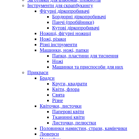
Інструменти для скрапбукингу
Фігурні діркопробивачі
Бордюрні діркопробивачі
Панчі (пробійники)
Кутові діркопробивачі
Ножиці, фігурні ножиці
Ножі, різаки
Різні інструменти
Машинки, ножі, папки
Папки, пластини для тиснення
Ножі
Машинки та приспособи для них
Прикраси
Брадси
Круги, квадрати
Квіти, флора
Свята
Різне
Квіточки, листочки
Паперові квіти
Тканинні квіти
Листочки, пелюстки
Половинки намистин, стрази, камінчики
Люверси