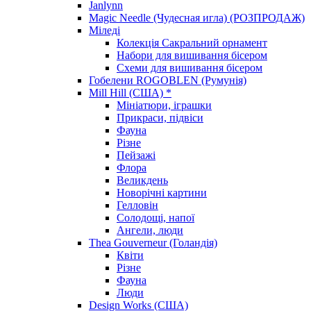
Janlynn
Magic Needle (Чудесная игла) (РОЗПРОДАЖ)
Міледі
Колекція Сакральний орнамент
Набори для вишивання бісером
Схеми для вишивання бісером
Гобелени ROGOBLEN (Румунія)
Mill Hill (США) *
Мініатюри, іграшки
Прикраси, підвіси
Фауна
Різне
Пейзажі
Флора
Великдень
Новорічні картини
Гелловін
Солодощі, напої
Ангели, люди
Thea Gouverneur (Голандія)
Квіти
Різне
Фауна
Люди
Design Works (США)