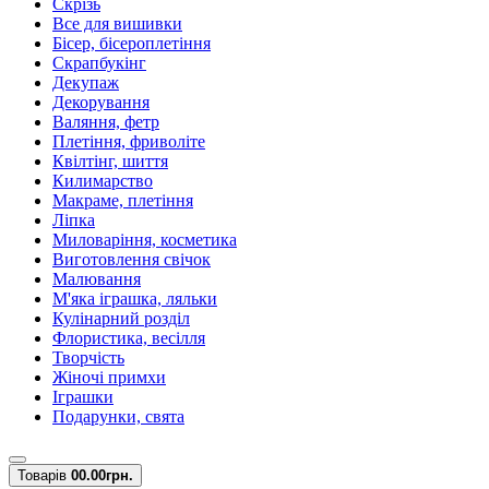
Скрізь
Все для вишивки
Бісер, бісероплетіння
Скрапбукінг
Декупаж
Декорування
Валяння, фетр
Плетіння, фриволіте
Квілтінг, шиття
Килимарство
Макраме, плетіння
Ліпка
Миловаріння, косметика
Виготовлення свічок
Малювання
М'яка іграшка, ляльки
Кулінарний розділ
Флористика, весілля
Творчість
Жіночі примхи
Іграшки
Подарунки, свята
Товарів
0
0.00грн.