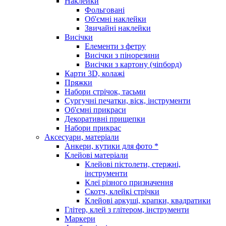
Наклейки
Фольговані
Об'ємні наклейки
Звичайні наклейки
Висічки
Елементи з фетру
Висічки з пінорезини
Висічки з картону (чіпборд)
Карти 3D, колажі
Пряжки
Набори стрічок, тасьми
Сургучні печатки, віск, інструменти
Об'ємні прикраси
Декоративні прищепки
Набори прикрас
Аксесуари, матеріали
Анкери, кутики для фото *
Клейові матеріали
Клейові пістолети, стержні,
інструменти
Клеї різного призначення
Скотч, клейкі стрічки
Клейові аркуші, крапки, квадратики
Глітер, клей з глітером, інструменти
Маркери