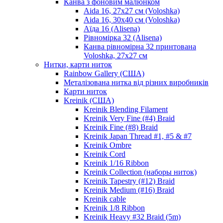
Канва з фоновим малюнком
Aida 16, 27х27 см (Voloshka)
Aida 16, 30х40 см (Voloshka)
Аїда 16 (Alisena)
Рівномірка 32 (Alisena)
Канва рівномірна 32 принтована
Voloshka, 27х27 см
Нитки, карти ниток
Rainbow Gallery (США)
Металізована нитка від різних виробників
Карти ниток
Kreinik (США)
Kreinik Blending Filament
Kreinik Very Fine (#4) Braid
Kreinik Fine (#8) Braid
Kreinik Japan Thread #1, #5 & #7
Kreinik Ombre
Kreinik Cord
Kreinik 1/16 Ribbon
Kreinik Collection (наборы ниток)
Kreinik Tapestry (#12) Braid
Kreinik Medium (#16) Braid
Kreinik cable
Kreinik 1/8 Ribbon
Kreinik Heavy #32 Braid (5m)