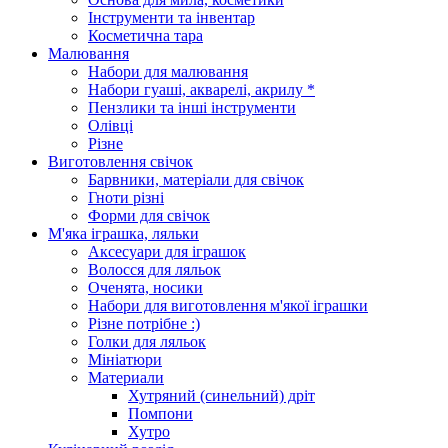
Інструменти та інвентар
Косметична тара
Малювання
Набори для малювання
Набори гуаші, акварелі, акрилу *
Пензлики та інші інструменти
Олівці
Різне
Виготовлення свічок
Барвники, матеріали для свічок
Гноти різні
Форми для свічок
М'яка іграшка, ляльки
Аксесуари для іграшок
Волосся для ляльок
Оченята, носики
Набори для виготовлення м'якої іграшки
Різне потрібне :)
Голки для ляльок
Мініатюри
Материали
Хутряний (синельний) дріт
Помпони
Хутро