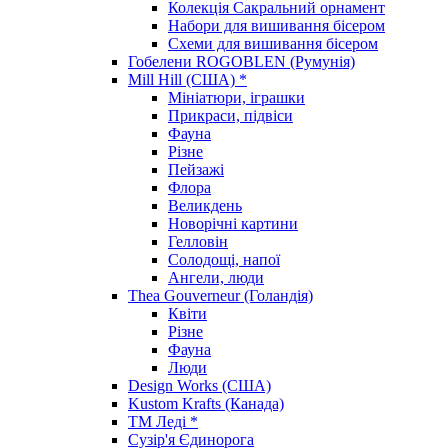
Колекція Сакральний орнамент
Набори для вишивання бісером
Схеми для вишивання бісером
Гобелени ROGOBLEN (Румунія)
Mill Hill (США) *
Мініатюри, іграшки
Прикраси, підвіси
Фауна
Різне
Пейзажі
Флора
Великдень
Новорічні картини
Гелловін
Солодощі, напої
Ангели, люди
Thea Gouverneur (Голандія)
Квіти
Різне
Фауна
Люди
Design Works (США)
Kustom Krafts (Канада)
ТМ Леді *
Сузір'я Єдинорога