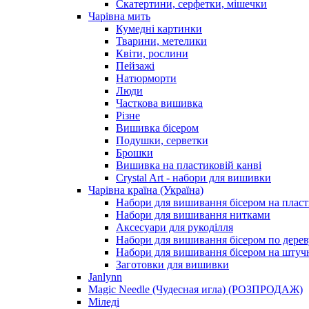
Скатертини, серфетки, мішечки
Чарiвна мить
Кумедні картинки
Тварини, метелики
Квіти, рослини
Пейзажі
Натюрморти
Люди
Часткова вишивка
Різне
Вишивка бісером
Подушки, серветки
Брошки
Вишивка на пластиковій канві
Crystal Art - набори для вишивки
Чарівна країна (Україна)
Набори для вишивання бісером на пласт
Набори для вишивання нитками
Аксесуари для рукоділля
Набори для вишивання бісером по дерев
Набори для вишивання бісером на штучн
Заготовки для вишивки
Janlynn
Magic Needle (Чудесная игла) (РОЗПРОДАЖ)
Міледі