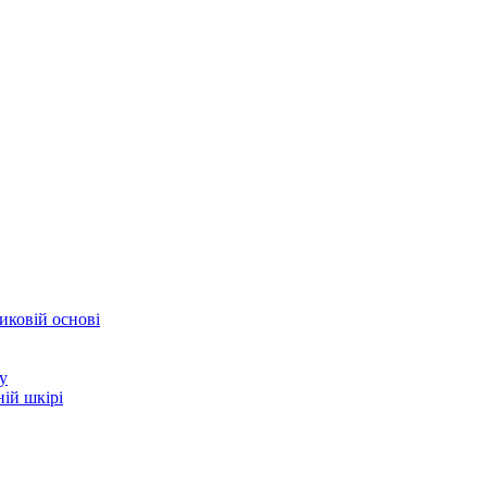
иковій основі
у
ій шкірі