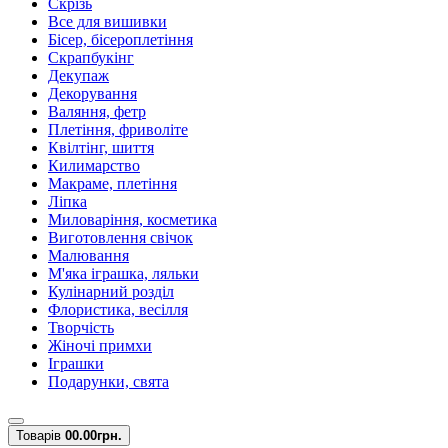
Скрізь
Все для вишивки
Бісер, бісероплетіння
Скрапбукінг
Декупаж
Декорування
Валяння, фетр
Плетіння, фриволіте
Квілтінг, шиття
Килимарство
Макраме, плетіння
Ліпка
Миловаріння, косметика
Виготовлення свічок
Малювання
М'яка іграшка, ляльки
Кулінарний розділ
Флористика, весілля
Творчість
Жіночі примхи
Іграшки
Подарунки, свята
Товарів
0
0.00грн.