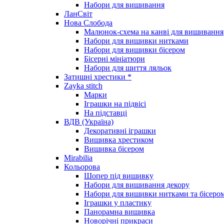
Набори для вишивання
ЛанСвіт
Нова Слобода
Малюнок-схема на канві для вишивання
Набори для вишивки нитками
Набори для вишивки бісером
Бісерні мініатюри
Набори для шиття ляльок
Затишні хрестики *
Zayka stitch
Марки
Іграшки на підвісі
На підставці
ВДВ (Україна)
Декоративні іграшки
Вишивка хрестиком
Вишивка бісером
Mirabilia
Кольорова
Шопер під вишивку
Набори для вишивання декору
Набори для вишивки нитками та бісеро
Іграшки у пластику
Панорамна вишивка
Новорічні прикраси