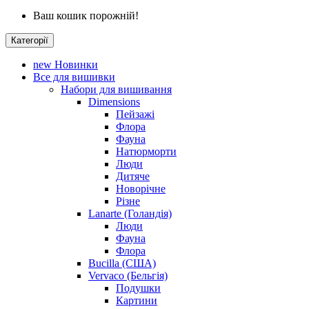
Ваш кошик порожній!
Категорії
new
Новинки
Все для вишивки
Набори для вишивання
Dimensions
Пейзажі
Флора
Фауна
Натюрморти
Люди
Дитяче
Новорічне
Різне
Lanarte (Голандія)
Люди
Фауна
Флора
Bucilla (США)
Vervaco (Бельгія)
Подушки
Картини