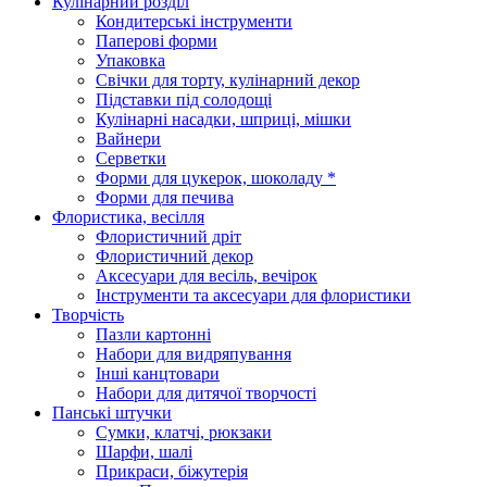
Кулінарний розділ
Кондитерські інструменти
Паперові форми
Упаковка
Свічки для торту, кулінарний декор
Підставки під солодощі
Кулінарні насадки, шприці, мішки
Вайнери
Серветки
Форми для цукерок, шоколаду *
Форми для печива
Флористика, весілля
Флористичний дріт
Флористичний декор
Аксесуари для весіль, вечірок
Інструменти та аксесуари для флористики
Творчість
Пазли картонні
Набори для видряпування
Інші канцтовари
Набори для дитячої творчості
Панські штучки
Сумки, клатчі, рюкзаки
Шарфи, шалі
Прикраси, біжутерія