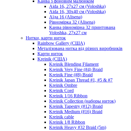
Канва з фоновим малюнком
Aida 16, 27х27 см (Voloshka)
Aida 16, 30х40 см (Voloshka)
Аїда 16 (Alisena)
Рівномірка 32 (Alisena)
Канва рівномірна 32 принтована
Voloshka, 27х27 см
Нитки, карти ниток
Rainbow Gallery (США)
Металізована нитка від різних виробників
Карти ниток
Kreinik (США)
Kreinik Blending Filament
Kreinik Very Fine (#4) Braid
Kreinik Fine (#8) Braid
Kreinik Japan Thread #1, #5 & #7
Kreinik Ombre
Kreinik Cord
Kreinik 1/16 Ribbon
Kreinik Collection (наборы ниток)
Kreinik Tapestry (#12) Braid
Kreinik Medium (#16) Braid
Kreinik cable
Kreinik 1/8 Ribbon
Kreinik Heavy #32 Braid (5m)