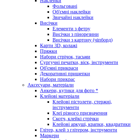
Наклейки
Фольговані
Об'ємні наклейки
Звичайні наклейки
Висічки
Елементи з фетру
Висічки з пінорезини
Висічки з картону (чіпборд)
Карти 3D, колажі
Пряжки
Набори стрічок, тасьми
Сургучні печатки, віск, інструменти
Об'ємні прикраси
Декоративні прищепки
Набори прикрас
Аксесуари, матеріали
Анкери, кутики для фото *
Клейові матеріали
Клейові пістолети, стержні,
інструменти
Клеї різного призначення
Скотч, клейкі стрічки
Клейові аркуші, крапки, квадратики
Глітер, клей з глітером, інструменти
Маркери