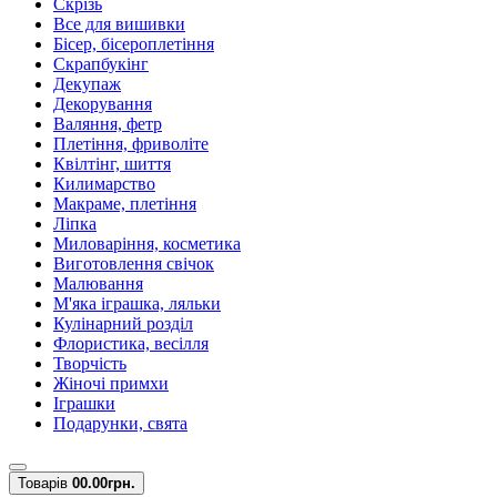
Скрізь
Все для вишивки
Бісер, бісероплетіння
Скрапбукінг
Декупаж
Декорування
Валяння, фетр
Плетіння, фриволіте
Квілтінг, шиття
Килимарство
Макраме, плетіння
Ліпка
Миловаріння, косметика
Виготовлення свічок
Малювання
М'яка іграшка, ляльки
Кулінарний розділ
Флористика, весілля
Творчість
Жіночі примхи
Іграшки
Подарунки, свята
Товарів
0
0.00грн.