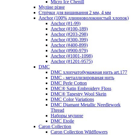
Micro Ice Chenill
Муліне різне
Стрічки для вишивання 2 мм, 4 мм
Anchor (100% длинноволокнистый хлопок)
Anchor (#1-99)
Anchor (#100-189)
Anchor (#203-298)
Anchor (#300-399)
Anchor (#400-899)
Anchor (#900-979)
Anchor (#1001-1098)
Anchor (#1201-9575)
DMC
DMC хлопчатобумажная нить art.177
DMC - металлизированая нить
DMC Perle Cotton
DMC® Satin Embroidery Floss
DMC® Tapestry Wool Skein
DMC Color Variations
DMC Diamant Metallic Needlework
Thread
Наборы мулине
DMC Etoile
Caron Collection
Caron Collection Wildflowers