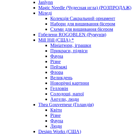
Janlynn
Magic Needle (Чудесная игла) (РОЗПРОДАЖ)
Міледі
Колекція Сакральний орнамент
Набори для вишивання бісером
Схеми для вишивання бісером
Гобелени ROGOBLEN (Румунія)
Mill Hill (США) *
Мініатюри, іграшки
Прикраси, підвіси
Фауна
Різне
Пейзажі
Флора
Великдень
Новорічні картини
Гелловін
Солодощі, напої
Ангели, люди
Thea Gouverneur (Голандія)
Квіти
Різне
Фауна
Люди
Design Works (США)