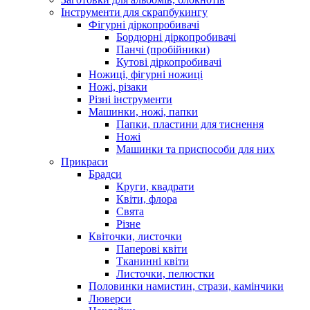
Інструменти для скрапбукингу
Фігурні діркопробивачі
Бордюрні діркопробивачі
Панчі (пробійники)
Кутові діркопробивачі
Ножиці, фігурні ножиці
Ножі, різаки
Різні інструменти
Машинки, ножі, папки
Папки, пластини для тиснення
Ножі
Машинки та приспособи для них
Прикраси
Брадси
Круги, квадрати
Квіти, флора
Свята
Різне
Квіточки, листочки
Паперові квіти
Тканинні квіти
Листочки, пелюстки
Половинки намистин, стрази, камінчики
Люверси