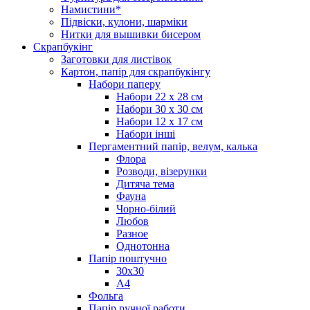
Намистини*
Підвіски, кулони, шарміки
Нитки для вышивки бисером
Скрапбукінг
Заготовки для листівок
Картон, папір для скрапбукінгу
Набори паперу
Набори 22 х 28 см
Набори 30 х 30 см
Набори 12 х 17 см
Набори інші
Пергаментний папір, велум, калька
Флора
Розводи, візерунки
Дитяча тема
Фауна
Чорно-білий
Любов
Разное
Однотонна
Папір поштучно
30х30
А4
Фольга
Папір ручної работи