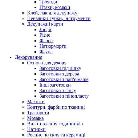
Троянди
Птахи, комахи
Клей, лак для декупажу
Пензлики-губки, інструменти
Декупажні карти
Люди
Різне
Флора
Натюрморти
Фауна
Декорування
Основа для декору
Заготовки під ліпку
Заготовки з дерева
Заготовки з пап'є маше
Інші заготовки
Заготовки з гіпсу
Заготовки з пінопласту
Магніти
Контури, фарби по тканині
Трафарети
Мозаїка
Виготовлення годинників
Натирки
Роспис по склу та керамиці