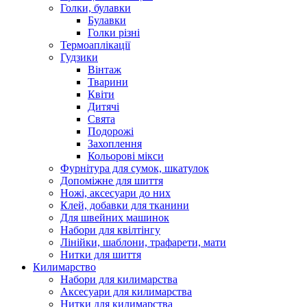
Голки, булавки
Булавки
Голки різні
Термоаплікації
Гудзики
Вінтаж
Тварини
Квіти
Дитячі
Свята
Подорожі
Захоплення
Кольорові мікси
Фурнітура для сумок, шкатулок
Допоміжне для шиття
Ножі, аксесуари до них
Клей, добавки для тканини
Для швейних машинок
Набори для квілтінгу
Лінійки, шаблони, трафарети, мати
Нитки для шиття
Килимарство
Набори для килимарства
Аксесуари для килимарства
Нитки для килимарства