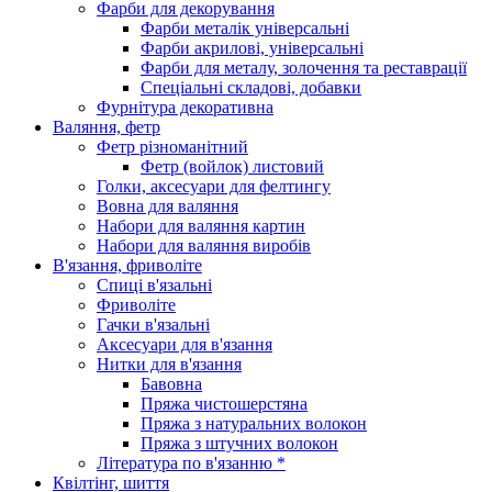
Фарби для декорування
Фарби металік універсальні
Фарби акрилові, універсальні
Фарби для металу, золочення та реставрації
Спеціальні складові, добавки
Фурнітура декоративна
Валяння, фетр
Фетр різноманітний
Фетр (войлок) листовий
Голки, аксесуари для фелтингу
Вовна для валяння
Набори для валяння картин
Набори для валяння виробів
В'язання, фриволіте
Спиці в'язальні
Фриволіте
Гачки в'язальні
Аксесуари для в'язання
Нитки для в'язання
Бавовна
Пряжа чистошерстяна
Пряжа з натуральних волокон
Пряжа з штучних волокон
Література по в'язанню *
Квілтінг, шиття