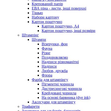
Крепований папір
ЕВА піна - листи, інші поверхні
Тішью
Набори картону
Картон поштучно
Картон поштучно, А4
Картон поштучно, інші розміри
Штампінг
Штампи
Візерунки, фон
Фауна
Різне
Поздоровляємо
Надписи різноманітні
Надписи
Любов, дружба
Флора
Фарба для штампінгу
Пігментні чорнила
Дистресингові чорнила
Крейдовані чорнила
На основі барвника (dye ink)
Аксесуари для штампінгу
Трафарети
Заготовки для альбомів, блокнотів