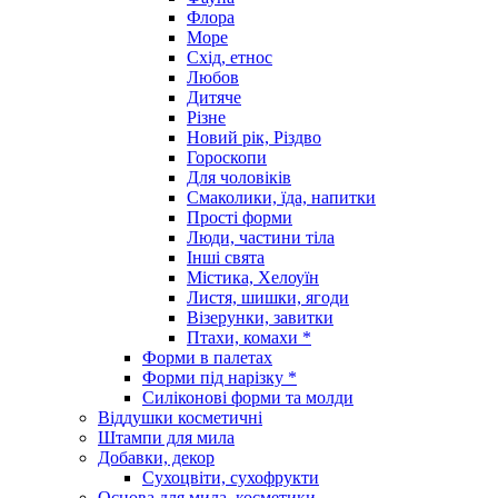
Флора
Море
Схід, етнос
Любов
Дитяче
Різне
Новий рік, Різдво
Гороскопи
Для чоловіків
Смаколики, їда, напитки
Прості форми
Люди, частини тіла
Інші свята
Містика, Хелоуїн
Листя, шишки, ягоди
Візерунки, завитки
Птахи, комахи *
Форми в палетах
Форми під нарізку *
Силіконові форми та молди
Віддушки косметичні
Штампи для мила
Добавки, декор
Сухоцвіти, сухофрукти
Основа для мила, косметики