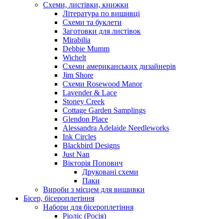
Схеми, листівки, книжки
Література по вишивці
Схеми та буклети
Заготовки для листівок
Mirabilia
Debbie Mumm
Wichelt
Схеми американських дизайнерів
Jim Shore
Cхеми Rosewood Manor
Lavender & Lace
Stoney Creek
Cottage Garden Samplings
Glendon Place
Alessandra Adelaide Needleworks
Ink Circles
Blackbird Designs
Just Nan
Вікторія Попович
Друковані схеми
Паки
Вироби з місцем для вишивки
Бісер, бісероплетіння
Набори для бісероплетіння
Ріоліс (Росія)