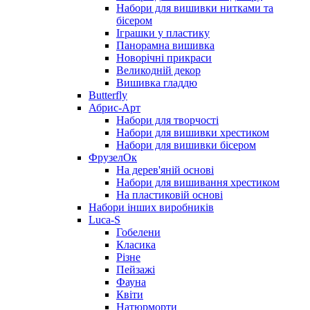
Набори для вишивки нитками та
бісером
Іграшки у пластику
Панорамна вишивка
Новорічні прикраси
Великодній декор
Вишивка гладдю
Butterfly
Абрис-Арт
Набори для творчості
Набори для вишивки хрестиком
Набори для вишивки бісером
ФрузелОк
На дерев'яній основі
Набори для вишивання хрестиком
На пластиковій основі
Набори інших виробників
Luca-S
Гобелени
Класика
Різне
Пейзажі
Фауна
Квіти
Натюрморти