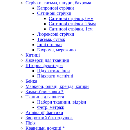
Стрічки, тасьма, шнури, бахрома
Капронові стрічки
Сатинові стрічки
Сатинові стрічки, 6мм
Сатинові стрічки, 25мм
Сатинові стрічки, 1см
Люрексові стрічки
Тасьма, сутаж
Інші стрічки
Бахрома, мереживо
Китиці
Люверси для тканини
Шторна фурнітура
Підхвати-кліпси
Підхвати магнітні
Бейка
Маркери, олівці, крейда, копіри
Замки-блискавки *
Тканина для шиття
Набори тканини, відрізи
Фетр, метраж
Аплікації, бантики
Зворотний бік подушок
Пір'я
Кравецькі ножиці *