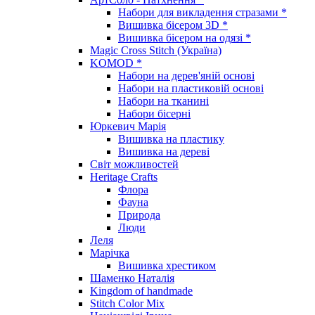
Набори для викладення стразами *
Вишивка бісером 3D *
Вишивка бісером на одязі *
Magic Cross Stitch (Україна)
KOMOD *
Набори на дерев'яній основі
Набори на пластиковій основі
Набори на тканині
Набори бісерні
Юркевич Марія
Вишивка на пластику
Вишивка на дереві
Світ можливостей
Heritage Crafts
Флора
Фауна
Природа
Люди
Леля
Марічка
Вишивка хрестиком
Шаменко Наталія
Kingdom of handmade
Stitch Color Mix