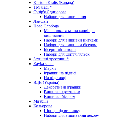
Kustom Krafts (Канада)
ТМ Леді *
Сузір'я Єдинорога
Набори для вишивання
ЛанСвіт
Нова Слобода
Малюнок-схема на канві для
вишивання
Набори для вишивки нитками
Набори для вишивки бісером
Бісерні мініатюри
Набори для шиття ляльок
Затишні хрестики *
Zayka stitch
Марки
Іграшки на підвісі
На підставці
ВДВ (Україна)
Декоративні іграшки
Вишивка хрестиком
Вишивка бісером
Mirabilia
Кольорова
Шопер під вишивку
Набори для вишивання декору