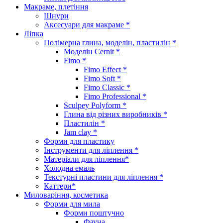
Макраме, плетіння
Шнури
Аксесуари для макраме *
Ліпка
Полімерна глина, моделін, пластилін *
Моделін Cernit *
Fimo *
Fimo Effect *
Fimo Soft *
Fimo Classic *
Fimo Professional *
Sculpey Polyform *
Глина від різних виробників *
Пластилін *
Jam clay *
Форми для пластику
Інструменти для ліплення *
Матеріали для ліплення*
Холодна емаль
Текстурні пластини для ліплення *
Каттери*
Миловаріння, косметика
Форми для мила
Форми поштучно
Фауна