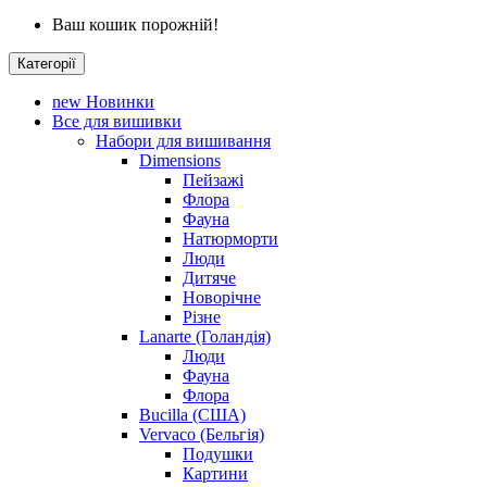
Ваш кошик порожній!
Категорії
new
Новинки
Все для вишивки
Набори для вишивання
Dimensions
Пейзажі
Флора
Фауна
Натюрморти
Люди
Дитяче
Новорічне
Різне
Lanarte (Голандія)
Люди
Фауна
Флора
Bucilla (США)
Vervaco (Бельгія)
Подушки
Картини