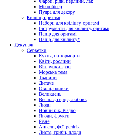
Фарби, рідкі перлини, лак
Мікробісер
Пудра для декору
Квілінг, оригамі
Набори для квілінгу, оригамі
Інструменти для квілінгу, оригамі
Папір для оригамі
Папір для квілінгу*
Декупаж
Серветки
Кухня, натюрморти
Квіти, рослини
Візерунки, фон
Морська тема
Тварини
Дитяче
Овочі, оливки
Великдень
Весілля, серця, любовь
Люди
Новий рік, Різдво
Ягоди, фрукти
Різне
Ангели, феї, релігія
Листя, гриби, плоди