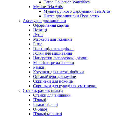
Caron Collection Waterlilies
Муліне Tela Artis
Муліне ручного фарбування Tela Artis
Нитка для вишивки Пухнастик
Аксесуари для вишивки
Оформлення картин
Ножиці
Лупи
Маркери для тканини
Різне
Гольниці, нитковдівачі
Голки для вишивання
Наперстки, вспорювачі, різаки
Магніти-тримачі голки
Рамки
Котушки для ниток, бобінки
Органайзери для муліне
Скриньки для ножиць
Скриньки для рукоділля, смітнички
Станки, рамки, пяльца
Станки для вишивки
П'яльці
Рамки-п'яльці
Q-Snaps
П'яльці магнітні