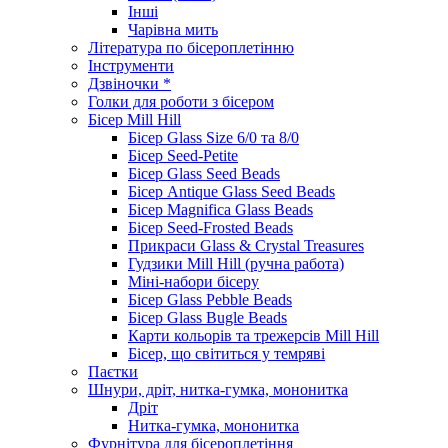
Інші
Чарівна мить
Література по бісероплетінню
Інструменти
Дзвіночки *
Голки для роботи з бісером
Бісер Mill Hill
Бісер Glass Size 6/0 та 8/0
Бісер Seed-Petite
Бісер Glass Seed Beads
Бісер Antique Glass Seed Beads
Бісер Magnifica Glass Beads
Бісер Seed-Frosted Beads
Прикраси Glass & Crystal Treasures
Гудзики Mill Hill (ручна работа)
Міні-набори бісеру
Бісер Glass Pebble Beads
Бісер Glass Bugle Beads
Карти кольорів та трежерсів Mill Hill
Бісер, що світиться у темряві
Паєтки
Шнури, дріт, нитка-гумка, мононитка
Дріт
Нитка-гумка, мононитка
Фурнітура для бісероплетіння