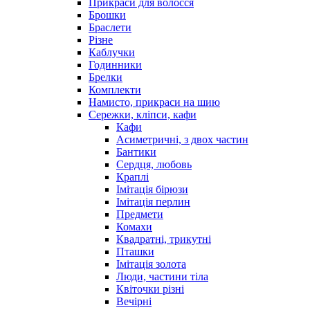
Прикраси для волосся
Брошки
Браслети
Різне
Каблучки
Годинники
Брелки
Комплекти
Намисто, прикраси на шию
Сережки, кліпси, кафи
Кафи
Асиметричні, з двох частин
Бантики
Сердця, любовь
Краплі
Імітація бірюзи
Імітація перлин
Предмети
Комахи
Квадратні, трикутні
Пташки
Імітація золота
Люди, частини тіла
Квіточки різні
Вечірні