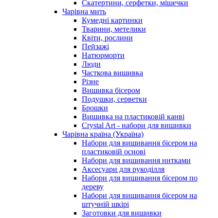
Скатертини, серфетки, мішечки
Чарiвна мить
Кумедні картинки
Тварини, метелики
Квіти, рослини
Пейзажі
Натюрморти
Люди
Часткова вишивка
Різне
Вишивка бісером
Подушки, серветки
Брошки
Вишивка на пластиковій канві
Crystal Art - набори для вишивки
Чарівна країна (Україна)
Набори для вишивання бісером на
пластиковій основі
Набори для вишивання нитками
Аксесуари для рукоділля
Набори для вишивання бісером по
дереву
Набори для вишивання бісером на
штучній шкірі
Заготовки для вишивки