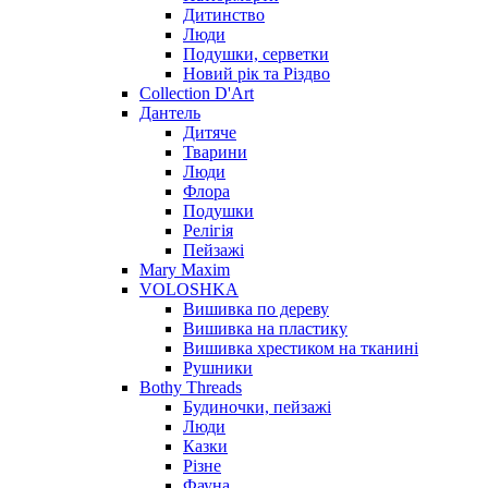
Дитинство
Люди
Подушки, серветки
Новий рік та Різдво
Collection D'Art
Дантель
Дитяче
Тварини
Люди
Флора
Подушки
Релігія
Пейзажі
Mary Maxim
VOLOSHKA
Вишивка по дереву
Вишивка на пластику
Вишивка хрестиком на тканині
Рушники
Bothy Threads
Будиночки, пейзажі
Люди
Казки
Різне
Фауна