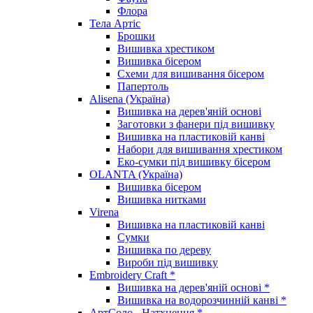
Флора
Тела Артіс
Брошки
Вишивка хрестиком
Вишивка бісером
Схеми для вишивання бісером
Папертоль
Alisena (Україна)
Вишивка на дерев'яній основі
Заготовки з фанери під вишивку
Вишивка на пластиковій канві
Набори для вишивання хрестиком
Еко-сумки під вишивку бісером
OLANTA (Україна)
Вишивка бісером
Вишивка нитками
Virena
Вишивка на пластиковій канві
Сумки
Вишивка по дереву
Вироби під вишивку
Embroidery Craft *
Вишивка на дерев'яній основі *
Вишивка на водорозчинній канві *
АртСоло - Натхнення *