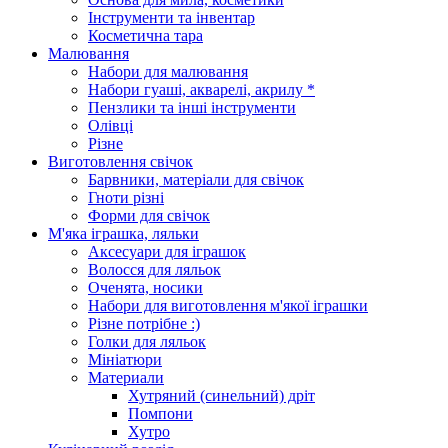
Інструменти та інвентар
Косметична тара
Малювання
Набори для малювання
Набори гуаші, акварелі, акрилу *
Пензлики та інші інструменти
Олівці
Різне
Виготовлення свічок
Барвники, матеріали для свічок
Гноти різні
Форми для свічок
М'яка іграшка, ляльки
Аксесуари для іграшок
Волосся для ляльок
Оченята, носики
Набори для виготовлення м'якої іграшки
Різне потрібне :)
Голки для ляльок
Мініатюри
Материали
Хутряний (синельний) дріт
Помпони
Хутро