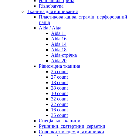
Наніашвілі Ірина
Riznobarvna
Тканина для вишивання
Пластикова канва, страмін, перфорований
папір
Aida / Аіда
Aida 11
Aida 16
Aida 14
Aida 18
Aida-стрічка
Aida 20
Рівномірна тканина
25 count
27 count
18 count
28 count
10 count
32 count
22 count
16 count
35 count
Спеціальні тканини
Рушники, скатертини, серветки
Сорочки з місцем для вишивки