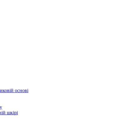
иковій основі
у
ій шкірі