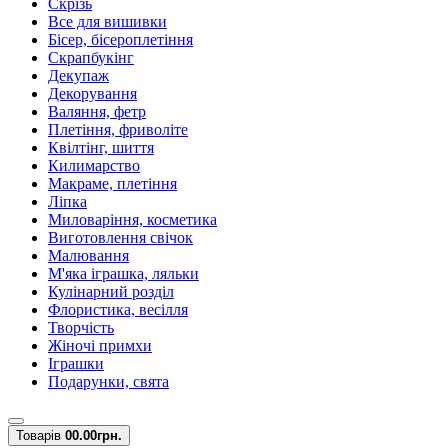
Скрізь
Все для вишивки
Бісер, бісероплетіння
Скрапбукінг
Декупаж
Декорування
Валяння, фетр
Плетіння, фриволіте
Квілтінг, шиття
Килимарство
Макраме, плетіння
Ліпка
Миловаріння, косметика
Виготовлення свічок
Малювання
М'яка іграшка, ляльки
Кулінарний розділ
Флористика, весілля
Творчість
Жіночі примхи
Іграшки
Подарунки, свята
Товарів
0
0.00грн.