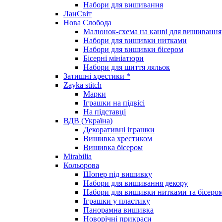
Набори для вишивання
ЛанСвіт
Нова Слобода
Малюнок-схема на канві для вишивання
Набори для вишивки нитками
Набори для вишивки бісером
Бісерні мініатюри
Набори для шиття ляльок
Затишні хрестики *
Zayka stitch
Марки
Іграшки на підвісі
На підставці
ВДВ (Україна)
Декоративні іграшки
Вишивка хрестиком
Вишивка бісером
Mirabilia
Кольорова
Шопер під вишивку
Набори для вишивання декору
Набори для вишивки нитками та бісеро
Іграшки у пластику
Панорамна вишивка
Новорічні прикраси