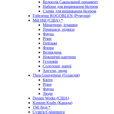
Колекція Сакральний орнамент
Набори для вишивання бісером
Схеми для вишивання бісером
Гобелени ROGOBLEN (Румунія)
Mill Hill (США) *
Мініатюри, іграшки
Прикраси, підвіси
Фауна
Різне
Пейзажі
Флора
Великдень
Новорічні картини
Гелловін
Солодощі, напої
Ангели, люди
Thea Gouverneur (Голандія)
Квіти
Різне
Фауна
Люди
Design Works (США)
Kustom Krafts (Канада)
ТМ Леді *
Сузір'я Єдинорога