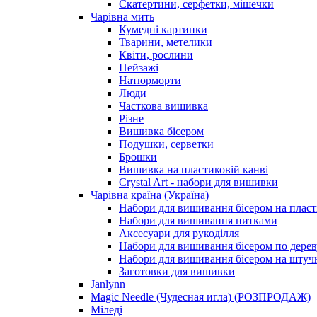
Скатертини, серфетки, мішечки
Чарiвна мить
Кумедні картинки
Тварини, метелики
Квіти, рослини
Пейзажі
Натюрморти
Люди
Часткова вишивка
Різне
Вишивка бісером
Подушки, серветки
Брошки
Вишивка на пластиковій канві
Crystal Art - набори для вишивки
Чарівна країна (Україна)
Набори для вишивання бісером на пласт
Набори для вишивання нитками
Аксесуари для рукоділля
Набори для вишивання бісером по дерев
Набори для вишивання бісером на штучн
Заготовки для вишивки
Janlynn
Magic Needle (Чудесная игла) (РОЗПРОДАЖ)
Міледі