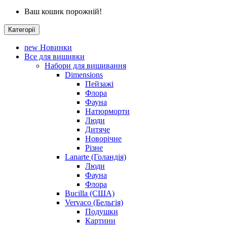
Ваш кошик порожній!
Категорії
new
Новинки
Все для вишивки
Набори для вишивання
Dimensions
Пейзажі
Флора
Фауна
Натюрморти
Люди
Дитяче
Новорічне
Різне
Lanarte (Голандія)
Люди
Фауна
Флора
Bucilla (США)
Vervaco (Бельгія)
Подушки
Картини