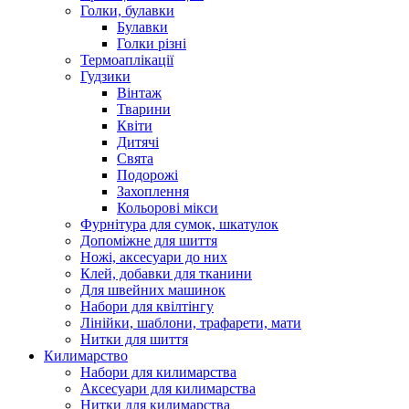
Голки, булавки
Булавки
Голки різні
Термоаплікації
Гудзики
Вінтаж
Тварини
Квіти
Дитячі
Свята
Подорожі
Захоплення
Кольорові мікси
Фурнітура для сумок, шкатулок
Допоміжне для шиття
Ножі, аксесуари до них
Клей, добавки для тканини
Для швейних машинок
Набори для квілтінгу
Лінійки, шаблони, трафарети, мати
Нитки для шиття
Килимарство
Набори для килимарства
Аксесуари для килимарства
Нитки для килимарства