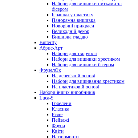
Набори для вишивки нитками та
бісером
Іграшки у пластику
Панорамна вишивка
Новорічні прикраси
Великодній декор
Вишивка гладдю
Butterfly
Абрис-Арт
Набори для творчості
Набори для вишивки хрестиком
Набори для вишивки бісером
ФрузелОк
На дерев'яній основі
Набори для вишивання хрестиком
На пластиковій основі
Набори інших виробників
Luca-S
Гобелени
Класика
Різне
Пейзажі
Фауна
Квіти
Натюрморти