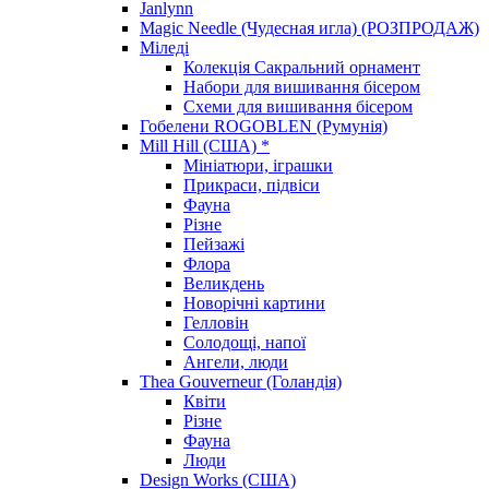
Janlynn
Magic Needle (Чудесная игла) (РОЗПРОДАЖ)
Міледі
Колекція Сакральний орнамент
Набори для вишивання бісером
Схеми для вишивання бісером
Гобелени ROGOBLEN (Румунія)
Mill Hill (США) *
Мініатюри, іграшки
Прикраси, підвіси
Фауна
Різне
Пейзажі
Флора
Великдень
Новорічні картини
Гелловін
Солодощі, напої
Ангели, люди
Thea Gouverneur (Голандія)
Квіти
Різне
Фауна
Люди
Design Works (США)