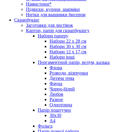
Намистини*
Підвіски, кулони, шарміки
Нитки для вышивки бисером
Скрапбукінг
Заготовки для листівок
Картон, папір для скрапбукінгу
Набори паперу
Набори 22 х 28 см
Набори 30 х 30 см
Набори 12 х 17 см
Набори інші
Пергаментний папір, велум, калька
Флора
Розводи, візерунки
Дитяча тема
Фауна
Чорно-білий
Любов
Разное
Однотонна
Папір поштучно
30х30
А4
Фольга
Папір ручної работи