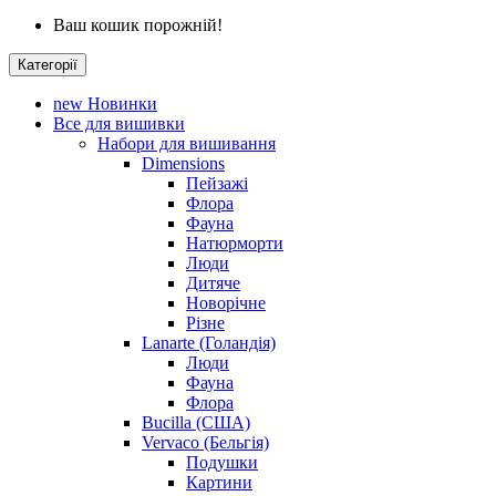
Ваш кошик порожній!
Категорії
new
Новинки
Все для вишивки
Набори для вишивання
Dimensions
Пейзажі
Флора
Фауна
Натюрморти
Люди
Дитяче
Новорічне
Різне
Lanarte (Голандія)
Люди
Фауна
Флора
Bucilla (США)
Vervaco (Бельгія)
Подушки
Картини