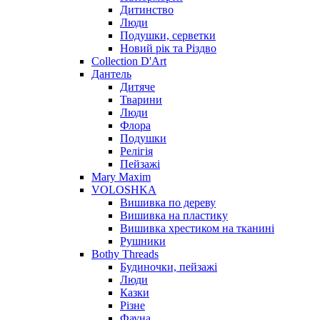
Дитинство
Люди
Подушки, серветки
Новий рік та Різдво
Collection D'Art
Дантель
Дитяче
Тварини
Люди
Флора
Подушки
Релігія
Пейзажі
Mary Maxim
VOLOSHKA
Вишивка по дереву
Вишивка на пластику
Вишивка хрестиком на тканині
Рушники
Bothy Threads
Будиночки, пейзажі
Люди
Казки
Різне
Фауна