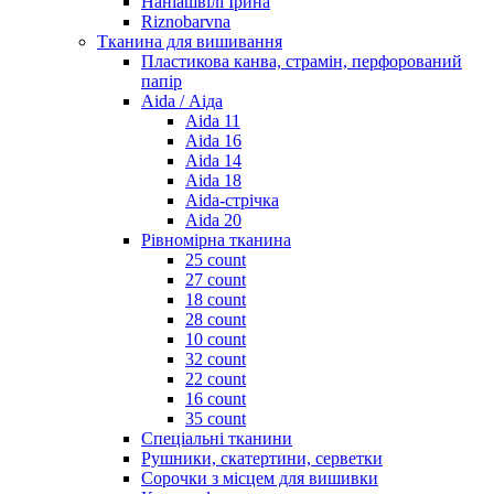
Наніашвілі Ірина
Riznobarvna
Тканина для вишивання
Пластикова канва, страмін, перфорований
папір
Aida / Аіда
Aida 11
Aida 16
Aida 14
Aida 18
Aida-стрічка
Aida 20
Рівномірна тканина
25 count
27 count
18 count
28 count
10 count
32 count
22 count
16 count
35 count
Спеціальні тканини
Рушники, скатертини, серветки
Сорочки з місцем для вишивки