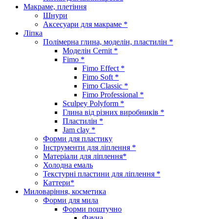
Макраме, плетіння
Шнури
Аксесуари для макраме *
Ліпка
Полімерна глина, моделін, пластилін *
Моделін Cernit *
Fimo *
Fimo Effect *
Fimo Soft *
Fimo Classic *
Fimo Professional *
Sculpey Polyform *
Глина від різних виробників *
Пластилін *
Jam clay *
Форми для пластику
Інструменти для ліплення *
Матеріали для ліплення*
Холодна емаль
Текстурні пластини для ліплення *
Каттери*
Миловаріння, косметика
Форми для мила
Форми поштучно
Фауна