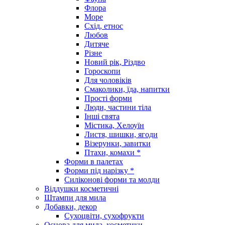
Флора
Море
Схід, етнос
Любов
Дитяче
Різне
Новий рік, Різдво
Гороскопи
Для чоловіків
Смаколики, їда, напитки
Прості форми
Люди, частини тіла
Інші свята
Містика, Хелоуїн
Листя, шишки, ягоди
Візерунки, завитки
Птахи, комахи *
Форми в палетах
Форми під нарізку *
Силіконові форми та молди
Віддушки косметичні
Штампи для мила
Добавки, декор
Сухоцвіти, сухофрукти
Основа для мила, косметики