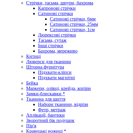
Стрічки, тасьма, шнури, бахрома
Капронові стрічки
Сатинові стрічки
Сатинові стрічки, 6мм
Сатинові стрічки, 25мм
Сатинові стрічки, 1см
Люрексові стрічки
Тасьма, сутаж
Інші стрічки
Бахрома, мереживо
Китиці
Люверси для тканини
Шторна фурнітура
Підхвати-кліпси
Підхвати магнітні
Бейка
Маркери, олівці, крейда, копіри
Замки-блискавки *
Тканина для шиття
Набори тканини, відрізи
Фетр, метраж
Аплікації, бантики
Зворотний бік подушок
Пір'я
Кравецькі ножиці *