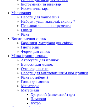
Інструменти та інвентар
Косметична тара
Малювання
Набори для малювання
Набори гуаші, акварелі, акрилу *
Пензлики та інші інструменти
Олівці
Різне
Виготовлення свічок
Барвники, матеріали для свічок
Гноти різні
Форми для свічок
М'яка іграшка, ляльки
Аксесуари для іграшок
Волосся для ляльок
Оченята, носики
Набори для виготовлення м'якої іграшки
Різне потрібне :)
Голки для ляльок
Мініатюри
Материали
Хутряний (синельний) дріт
Помпони
Хутро