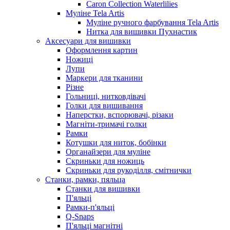
Caron Collection Waterlilies
Муліне Tela Artis
Муліне ручного фарбування Tela Artis
Нитка для вишивки Пухнастик
Аксесуари для вишивки
Оформлення картин
Ножиці
Лупи
Маркери для тканини
Різне
Гольниці, нитковдівачі
Голки для вишивання
Наперстки, вспорювачі, різаки
Магніти-тримачі голки
Рамки
Котушки для ниток, бобінки
Органайзери для муліне
Скриньки для ножиць
Скриньки для рукоділля, смітнички
Станки, рамки, пяльца
Станки для вишивки
П'яльці
Рамки-п'яльці
Q-Snaps
П'яльці магнітні