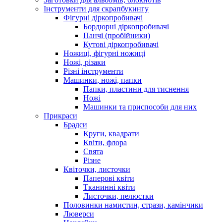
Інструменти для скрапбукингу
Фігурні діркопробивачі
Бордюрні діркопробивачі
Панчі (пробійники)
Кутові діркопробивачі
Ножиці, фігурні ножиці
Ножі, різаки
Різні інструменти
Машинки, ножі, папки
Папки, пластини для тиснення
Ножі
Машинки та приспособи для них
Прикраси
Брадси
Круги, квадрати
Квіти, флора
Свята
Різне
Квіточки, листочки
Паперові квіти
Тканинні квіти
Листочки, пелюстки
Половинки намистин, стрази, камінчики
Люверси