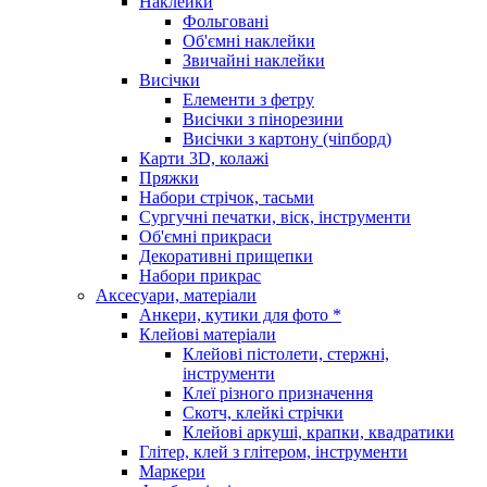
Наклейки
Фольговані
Об'ємні наклейки
Звичайні наклейки
Висічки
Елементи з фетру
Висічки з пінорезини
Висічки з картону (чіпборд)
Карти 3D, колажі
Пряжки
Набори стрічок, тасьми
Сургучні печатки, віск, інструменти
Об'ємні прикраси
Декоративні прищепки
Набори прикрас
Аксесуари, матеріали
Анкери, кутики для фото *
Клейові матеріали
Клейові пістолети, стержні,
інструменти
Клеї різного призначення
Скотч, клейкі стрічки
Клейові аркуші, крапки, квадратики
Глітер, клей з глітером, інструменти
Маркери