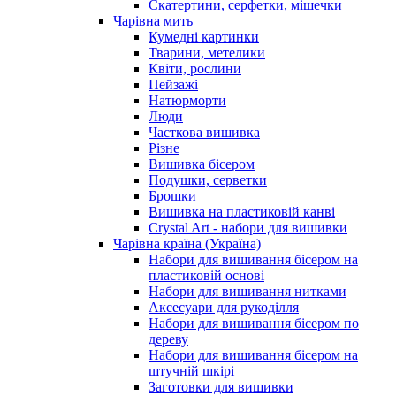
Скатертини, серфетки, мішечки
Чарiвна мить
Кумедні картинки
Тварини, метелики
Квіти, рослини
Пейзажі
Натюрморти
Люди
Часткова вишивка
Різне
Вишивка бісером
Подушки, серветки
Брошки
Вишивка на пластиковій канві
Crystal Art - набори для вишивки
Чарівна країна (Україна)
Набори для вишивання бісером на
пластиковій основі
Набори для вишивання нитками
Аксесуари для рукоділля
Набори для вишивання бісером по
дереву
Набори для вишивання бісером на
штучній шкірі
Заготовки для вишивки