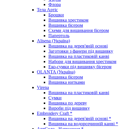
Флора
Тела Артіс
Брошки
Вишивка хрестиком
Вишивка бісером
Схеми для вишивання бісером
Папертоль
Alisena (Україна)
Вишивка на дерев'яній основі
Заготовки з фанери під вишивку
Вишивка на пластиковій канві
Набори для вишивання хрестиком
Еко-сумки під вишивку бісером
OLANTA (Україна)
Вишивка бісером
Вишивка нитками
Virena
Вишивка на пластиковій канві
Сумки
Вишивка по дереву
Вироби під вишивку
Embroidery Craft *
Вишивка на дерев'яній основі *
Вишивка на водорозчинній канві *
АртСоло - Натхнення *