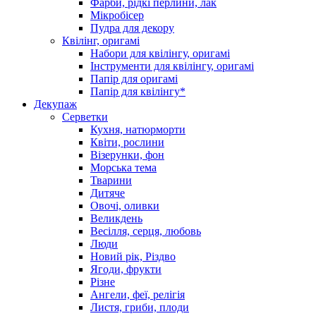
Фарби, рідкі перлини, лак
Мікробісер
Пудра для декору
Квілінг, оригамі
Набори для квілінгу, оригамі
Інструменти для квілінгу, оригамі
Папір для оригамі
Папір для квілінгу*
Декупаж
Серветки
Кухня, натюрморти
Квіти, рослини
Візерунки, фон
Морська тема
Тварини
Дитяче
Овочі, оливки
Великдень
Весілля, серця, любовь
Люди
Новий рік, Різдво
Ягоди, фрукти
Різне
Ангели, феї, релігія
Листя, гриби, плоди