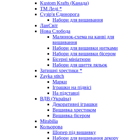
Kustom Krafts (Канада)
ТМ Леді *
Сузір'я Єдинорога
Набори для вишивання
ЛанСвіт
Нова Слобода
Малюнок-схема на канві для
вишивання
Набори для вишивки нитками
Набори для вишивки бісером
Бісерні мініатюри
Набори для шиття ляльок
Затишні хрестики *
Zayka stitch
Марки
Іграшки на підвісі
На підставці
ВДВ (Україна)
Декоративні іграшки
Вишивка хрестиком
Вишивка бісером
Mirabilia
Кольорова
Шопер під вишивку
Набори для вишивання декору