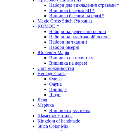
Набори для викладення стразами *
Вишивка бісером 3D *
Вишивка бісером на одязі *
Magic Cross Stitch (Україна)
KOMOD *
Набори на дерев'яній основі
Набори на пластиковій основі
Набори на тканині
Набори бісерні
Юркевич Марія
Вишивка на пластику
Вишивка на дереві
Світ можливостей
Heritage Crafts
Флора
Фауна
Природа
Люди
Леля
Марічка
Вишивка хрестиком
Шаменко Наталія
Kingdom of handmade
Stitch Color Mix