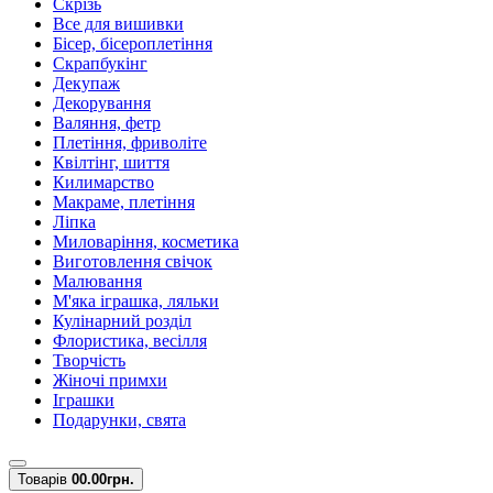
Скрізь
Все для вишивки
Бісер, бісероплетіння
Скрапбукінг
Декупаж
Декорування
Валяння, фетр
Плетіння, фриволіте
Квілтінг, шиття
Килимарство
Макраме, плетіння
Ліпка
Миловаріння, косметика
Виготовлення свічок
Малювання
М'яка іграшка, ляльки
Кулінарний розділ
Флористика, весілля
Творчість
Жіночі примхи
Іграшки
Подарунки, свята
Товарів
0
0.00грн.