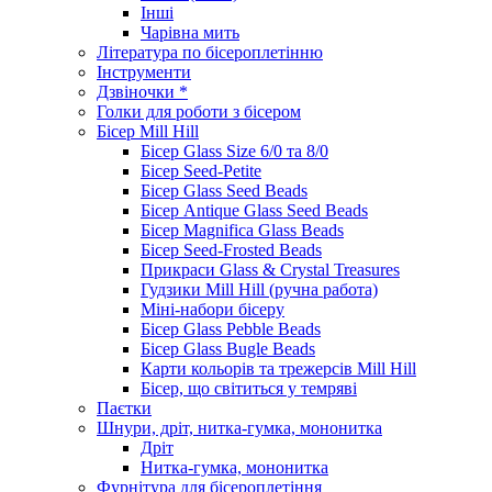
Інші
Чарівна мить
Література по бісероплетінню
Інструменти
Дзвіночки *
Голки для роботи з бісером
Бісер Mill Hill
Бісер Glass Size 6/0 та 8/0
Бісер Seed-Petite
Бісер Glass Seed Beads
Бісер Antique Glass Seed Beads
Бісер Magnifica Glass Beads
Бісер Seed-Frosted Beads
Прикраси Glass & Crystal Treasures
Гудзики Mill Hill (ручна работа)
Міні-набори бісеру
Бісер Glass Pebble Beads
Бісер Glass Bugle Beads
Карти кольорів та трежерсів Mill Hill
Бісер, що світиться у темряві
Паєтки
Шнури, дріт, нитка-гумка, мононитка
Дріт
Нитка-гумка, мононитка
Фурнітура для бісероплетіння