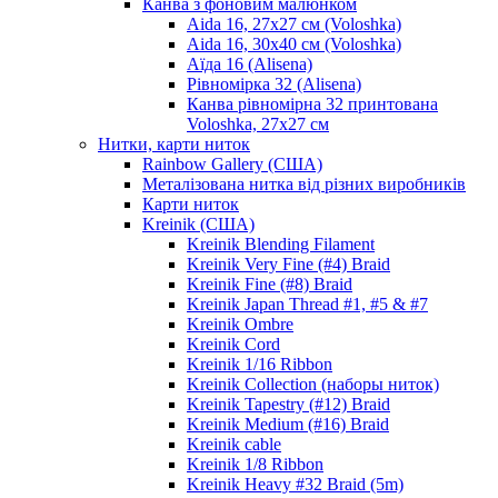
Канва з фоновим малюнком
Aida 16, 27х27 см (Voloshka)
Aida 16, 30х40 см (Voloshka)
Аїда 16 (Alisena)
Рівномірка 32 (Alisena)
Канва рівномірна 32 принтована
Voloshka, 27х27 см
Нитки, карти ниток
Rainbow Gallery (США)
Металізована нитка від різних виробників
Карти ниток
Kreinik (США)
Kreinik Blending Filament
Kreinik Very Fine (#4) Braid
Kreinik Fine (#8) Braid
Kreinik Japan Thread #1, #5 & #7
Kreinik Ombre
Kreinik Cord
Kreinik 1/16 Ribbon
Kreinik Collection (наборы ниток)
Kreinik Tapestry (#12) Braid
Kreinik Medium (#16) Braid
Kreinik cable
Kreinik 1/8 Ribbon
Kreinik Heavy #32 Braid (5m)