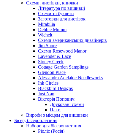
Схеми, листівки, книжки
Література по вишивці
Схеми та буклети
Заготовки для листівок
Mirabilia
Debbie Mumm
Wichelt
Схеми американських дизайнерів
Jim Shore
Cхеми Rosewood Manor
Lavender & Lace
Stoney Creek
Cottage Garden Samplings
Glendon Place
Alessandra Adelaide Needleworks
Ink Circles
Blackbird Designs
Just Nan
Вікторія Попович
Друковані схеми
Паки
Вироби з місцем для вишивки
Бісер, бісероплетіння
Набори для бісероплетіння
Ріоліс (Росія)