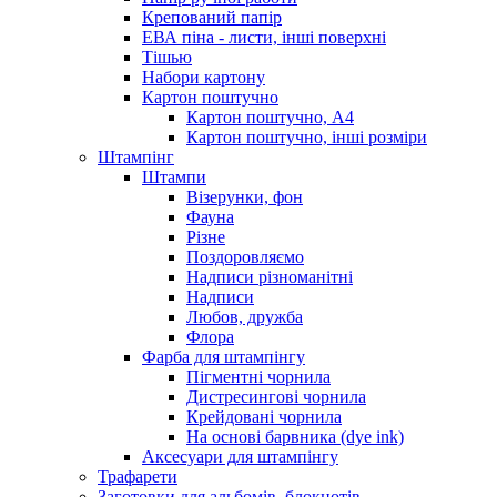
Крепований папір
ЕВА піна - листи, інші поверхні
Тішью
Набори картону
Картон поштучно
Картон поштучно, А4
Картон поштучно, інші розміри
Штампінг
Штампи
Візерунки, фон
Фауна
Різне
Поздоровляємо
Надписи різноманітні
Надписи
Любов, дружба
Флора
Фарба для штампінгу
Пігментні чорнила
Дистресингові чорнила
Крейдовані чорнила
На основі барвника (dye ink)
Аксесуари для штампінгу
Трафарети
Заготовки для альбомів, блокнотів