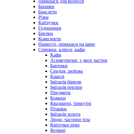
Прикраси для волосся
Брошки
Браслети
Різне
Каблучки
Годинники
Брелки
Комплекти
Намисто, прикраси на шию
Сережки, кліпси, кафи
Кафи
Асиметричні, з двох частин
Бантики
Сердця, любовь
Краплі
Імітація бірюзи
Імітація перлин
Предмети
Комахи
Квадратні, трикутні
Пташки
Імітація золота
Люди, частини тіла
Квіточки різні
Вечірні