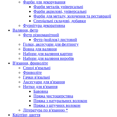
Фарби для декорування
Фарби металік універсальні
Фарби акрилові, універсальні
Фарби для металу, золочення та реставрації
Спеціальні складові, добавки
Фурнітура декоративна
Валяння, фетр
Фетр різноманітний
Фетр (войлок) листовий
Голки, аксесуари для фелтингу
Вовна для валяння
Набори для валяння картин
Набори для валяння виробів
В'язання, фриволіте
Спиці в'язальні
Фриволіте
Гачки в'язальні
Аксесуари для в'язання
Нитки для в'язання
Бавовна
Пряжа чистошерстяна
Пряжа з натуральних волокон
Пряжа з штучних волокон
Література по в'язанню *
Квілтінг, шиття