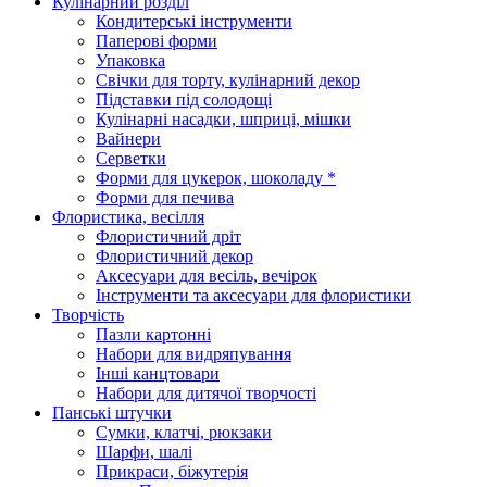
Кулінарний розділ
Кондитерські інструменти
Паперові форми
Упаковка
Свічки для торту, кулінарний декор
Підставки під солодощі
Кулінарні насадки, шприці, мішки
Вайнери
Серветки
Форми для цукерок, шоколаду *
Форми для печива
Флористика, весілля
Флористичний дріт
Флористичний декор
Аксесуари для весіль, вечірок
Інструменти та аксесуари для флористики
Творчість
Пазли картонні
Набори для видряпування
Інші канцтовари
Набори для дитячої творчості
Панські штучки
Сумки, клатчі, рюкзаки
Шарфи, шалі
Прикраси, біжутерія