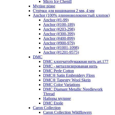
Micro Ice Chenill
Муліне різне
Стрічки для вишивання 2 мм, 4 мм
Anchor (100% длинноволокнистый хлопок)
Anchor (#1-99)
Anchor (#100-189)
Anchor (#203-298)
Anchor (#300-399)
Anchor (#400-899)
Anchor (#900-979)
Anchor (#1001-1098)
Anchor (#1201-9575)
DMC
DMC хлопчатобумажная нить art.177
DMC - металлизированая нить
DMC Perle Cotton
DMC® Satin Embroidery Floss
DMC® Tapestry Wool Skein
DMC Color Variations
DMC Diamant Metallic Needlework
Thread
Наборы мулине
DMC Etoile
Caron Collection
Caron Collection Wildflowers