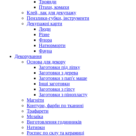
Троянди
Птахи, комахи
Клей, лак для декупажу
Пензлики-губки, інструменти
Декупажні карти
Люди
Різне
Флора
Натюрморти
Фауна
Декорування
Основа для декору
Заготовки під ліпку
Заготовки з дерева
Заготовки з пап'є маше
Інші заготовки
Заготовки з гіпсу
Заготовки з пінопласту
Магніти
Контури, фарби по тканині
Трафарети
Мозаїка
Виготовлення годинників
Натирки
Роспис по склу та керамиці