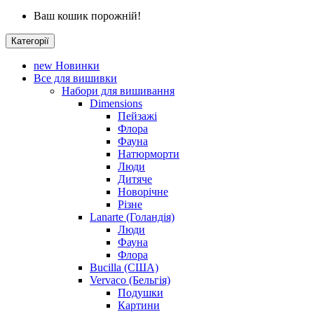
Ваш кошик порожній!
Категорії
new
Новинки
Все для вишивки
Набори для вишивання
Dimensions
Пейзажі
Флора
Фауна
Натюрморти
Люди
Дитяче
Новорічне
Різне
Lanarte (Голандія)
Люди
Фауна
Флора
Bucilla (США)
Vervaco (Бельгія)
Подушки
Картини