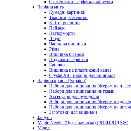
Скатертини, серфетки, мішечки
Чарiвна мить
Кумедні картинки
Тварини, метелики
Квіти, рослини
Пейзажі
Натюрморти
Люди
Часткова вишивка
Різне
Вишивка бісером
Подушки, серветки
Брошки
Вишивка на пластиковій канві
Crystal Art - набори для вишивки
Чарівна країна (Україна)
Набори для вишивання бісером на пласт
Набори для вишивання нитками
Аксесуари для рукоділля
Набори для вишивання бісером по дерев
Набори для вишивання бісером на штучн
Заготовки для вишивки
Janlynn
Magic Needle (Чудесная игла) (РОЗПРОДАЖ)
Міледі