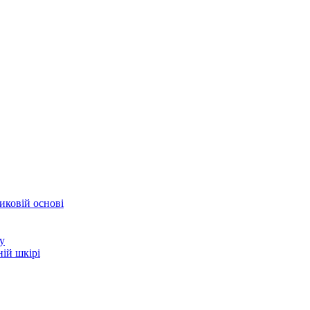
иковій основі
у
ій шкірі