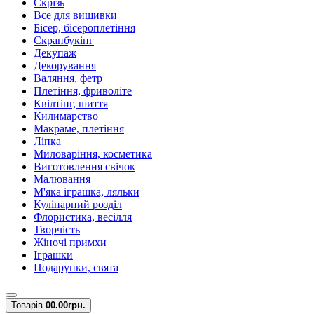
Скрізь
Все для вишивки
Бісер, бісероплетіння
Скрапбукінг
Декупаж
Декорування
Валяння, фетр
Плетіння, фриволіте
Квілтінг, шиття
Килимарство
Макраме, плетіння
Ліпка
Миловаріння, косметика
Виготовлення свічок
Малювання
М'яка іграшка, ляльки
Кулінарний розділ
Флористика, весілля
Творчість
Жіночі примхи
Іграшки
Подарунки, свята
Товарів
0
0.00грн.