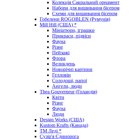
Колекція Сакральний орнамент
Набори для вишивання бісером
Схеми для вишивання бісером
Гобелени ROGOBLEN (Румунія)
Mill Hill (США) *
Мініатюри, іграшки
Прикраси, підвіси
Фауна
Різне
Пейзажі
Флора
Великдень
Новорічні картини
Гелловін
Солодощі, напої
Ангели, люди
Thea Gouverneur (Голандія)
Квіти
Різне
Фауна
Люди
Design Works (США)
Kustom Krafts (Канада)
ТМ Леді *
Сузір'я Єдинорога