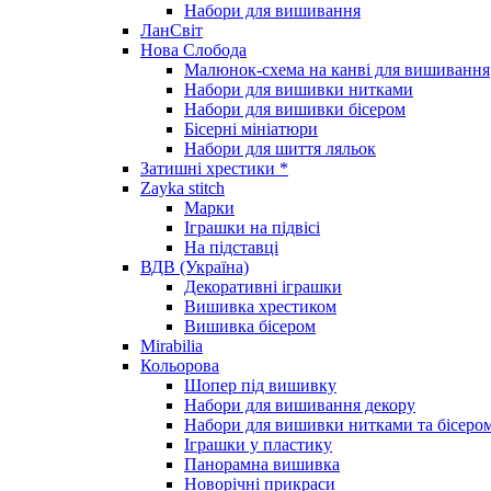
Набори для вишивання
ЛанСвіт
Нова Слобода
Малюнок-схема на канві для вишивання
Набори для вишивки нитками
Набори для вишивки бісером
Бісерні мініатюри
Набори для шиття ляльок
Затишні хрестики *
Zayka stitch
Марки
Іграшки на підвісі
На підставці
ВДВ (Україна)
Декоративні іграшки
Вишивка хрестиком
Вишивка бісером
Mirabilia
Кольорова
Шопер під вишивку
Набори для вишивання декору
Набори для вишивки нитками та бісеро
Іграшки у пластику
Панорамна вишивка
Новорічні прикраси