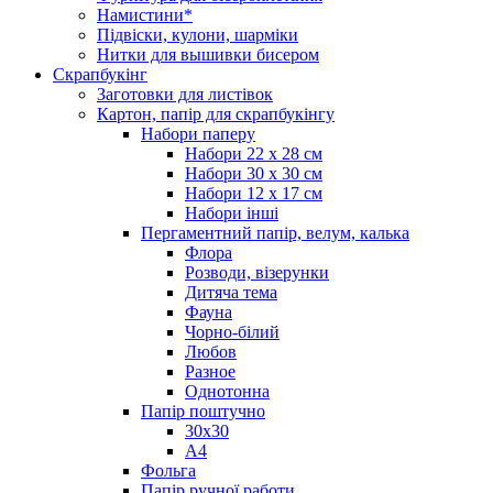
Намистини*
Підвіски, кулони, шарміки
Нитки для вышивки бисером
Скрапбукінг
Заготовки для листівок
Картон, папір для скрапбукінгу
Набори паперу
Набори 22 х 28 см
Набори 30 х 30 см
Набори 12 х 17 см
Набори інші
Пергаментний папір, велум, калька
Флора
Розводи, візерунки
Дитяча тема
Фауна
Чорно-білий
Любов
Разное
Однотонна
Папір поштучно
30х30
А4
Фольга
Папір ручної работи