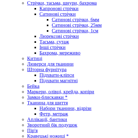
Стрічки, тасьма, шнури, бахрома
Капронові стрічки
Сатинові стрічки
Сатинові стрічки, 6мм
Сатинові стрічки, 25мм
Сатинові стрічки, 1см
Люрексові стрічки
Тасьма, сутаж
Інші стрічки
Бахрома, мереживо
Китиці
Люверси для тканини
Шторна фурнітура
Підхвати-кліпси
Підхвати магнітні
Бейка
Маркери, олівці, крейда, копіри
Замки-блискавки *
Тканина для шиття
Набори тканини, відрізи
Фетр, метраж
Аплікації, бантики
Зворотний бік подушок
Пір'я
Кравецькі ножиці *