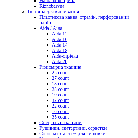
Наніашвілі Ірина
Riznobarvna
Тканина для вишивання
Пластикова канва, страмін, перфорований
папір
Aida / Аіда
Aida 11
Aida 16
Aida 14
Aida 18
Aida-стрічка
Aida 20
Рівномірна тканина
25 count
27 count
18 count
28 count
10 count
32 count
22 count
16 count
35 count
Спеціальні тканини
Рушники, скатертини, серветки
Сорочки з місцем для вишивки