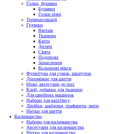
Голки, булавки
Булавки
Голки різні
Термоаплікації
Гудзики
Вінтаж
Тварини
Квіти
Дитячі
Свята
Подорожі
Захоплення
Кольорові мікси
Фурнітура для сумок, шкатулок
Допоміжне для шиття
Ножі, аксесуари до них
Клей, добавки для тканини
Для швейних машинок
Набори для квілтінгу
Лінійки, шаблони, трафарети, мати
Нитки для шиття
Килимарство
Набори для килимарства
Аксесуари для килимарства
Нитки для килимарства