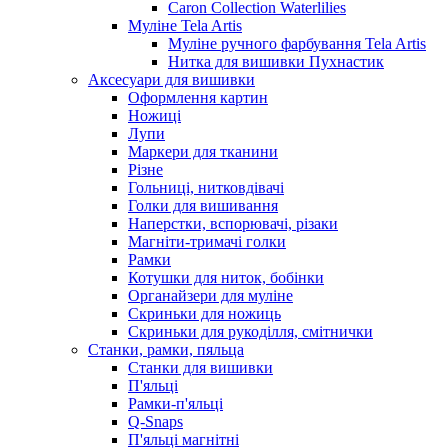
Caron Collection Waterlilies
Муліне Tela Artis
Муліне ручного фарбування Tela Artis
Нитка для вишивки Пухнастик
Аксесуари для вишивки
Оформлення картин
Ножиці
Лупи
Маркери для тканини
Різне
Гольниці, нитковдівачі
Голки для вишивання
Наперстки, вспорювачі, різаки
Магніти-тримачі голки
Рамки
Котушки для ниток, бобінки
Органайзери для муліне
Скриньки для ножиць
Скриньки для рукоділля, смітнички
Станки, рамки, пяльца
Станки для вишивки
П'яльці
Рамки-п'яльці
Q-Snaps
П'яльці магнітні