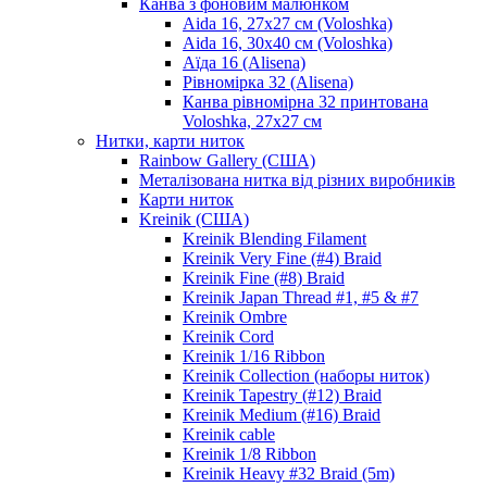
Канва з фоновим малюнком
Aida 16, 27х27 см (Voloshka)
Aida 16, 30х40 см (Voloshka)
Аїда 16 (Alisena)
Рівномірка 32 (Alisena)
Канва рівномірна 32 принтована
Voloshka, 27х27 см
Нитки, карти ниток
Rainbow Gallery (США)
Металізована нитка від різних виробників
Карти ниток
Kreinik (США)
Kreinik Blending Filament
Kreinik Very Fine (#4) Braid
Kreinik Fine (#8) Braid
Kreinik Japan Thread #1, #5 & #7
Kreinik Ombre
Kreinik Cord
Kreinik 1/16 Ribbon
Kreinik Collection (наборы ниток)
Kreinik Tapestry (#12) Braid
Kreinik Medium (#16) Braid
Kreinik cable
Kreinik 1/8 Ribbon
Kreinik Heavy #32 Braid (5m)