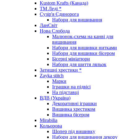
Kustom Krafts (Канада)
ТМ Леді *
Сузір'я Єдинорога
Набори для вишивання
ЛанСвіт
Нова Слобода
Малюнок-схема на канві для
вишивання
Набори для вишивки нитками
Набори для вишивки бісером
Бісерні мініатюри
Набори для шиття ляльок
Затишні хрестики *
Zayka stitch
Марки
Іграшки на підвісі
На підставці
ВДВ (Україна)
Декоративні іграшки
Вишивка хрестиком
Вишивка бісером
Mirabilia
Кольорова
Шопер під вишивку
Набори для вишивання декору