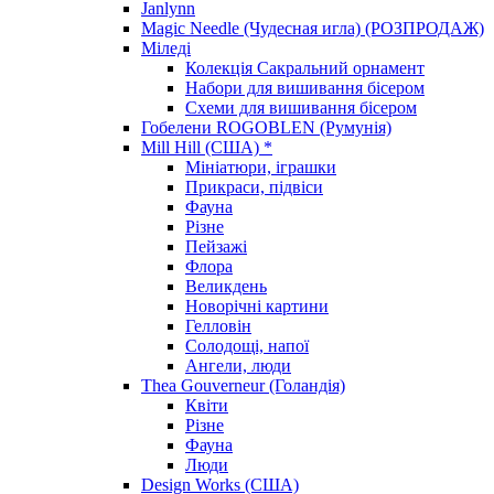
Janlynn
Magic Needle (Чудесная игла) (РОЗПРОДАЖ)
Міледі
Колекція Сакральний орнамент
Набори для вишивання бісером
Схеми для вишивання бісером
Гобелени ROGOBLEN (Румунія)
Mill Hill (США) *
Мініатюри, іграшки
Прикраси, підвіси
Фауна
Різне
Пейзажі
Флора
Великдень
Новорічні картини
Гелловін
Солодощі, напої
Ангели, люди
Thea Gouverneur (Голандія)
Квіти
Різне
Фауна
Люди
Design Works (США)