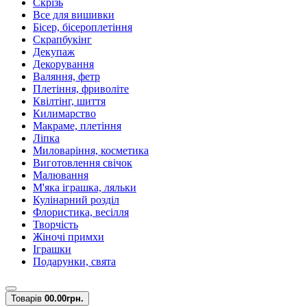
Скрізь
Все для вишивки
Бісер, бісероплетіння
Скрапбукінг
Декупаж
Декорування
Валяння, фетр
Плетіння, фриволіте
Квілтінг, шиття
Килимарство
Макраме, плетіння
Ліпка
Миловаріння, косметика
Виготовлення свічок
Малювання
М'яка іграшка, ляльки
Кулінарний розділ
Флористика, весілля
Творчість
Жіночі примхи
Іграшки
Подарунки, свята
Товарів
0
0.00грн.