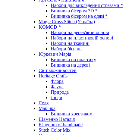
Набори для викладення стразами *
Вишивка бісером 3D *
Вишивка бісером на одязі *
Magic Cross Stitch (Україна)
KOMOD *
Набори на дерев'яній основі
Набори на пластиковій основі
Набори на тканині
Набори бісерні
Юркевич Марія
Вишивка на пластику
Вишивка на дереві
Світ можливостей
Heritage Crafts
Флора
Фауна
Природа
Люди
Леля
Марічка
Вишивка хрестиком
Шаменко Наталія
Kingdom of handmade
Stitch Color Mix