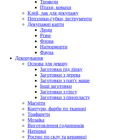
Троянди
Птахи, комахи
Клей, лак для декупажу
Пензлики-губки, інструменти
Декупажні карти
Люди
Різне
Флора
Натюрморти
Фауна
Декорування
Основа для декору
Заготовки під ліпку
Заготовки з дерева
Заготовки з пап'є маше
Інші заготовки
Заготовки з гіпсу
Заготовки з пінопласту
Магніти
Контури, фарби по тканині
Трафарети
Мозаїка
Виготовлення годинників
Натирки
Роспис по склу та керамиці