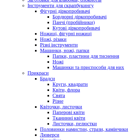
Інструменти для скрапбукингу
Фігурні діркопробивачі
Бордюрні діркопробивачі
Панчі (пробійники)
Кутові діркопробивачі
Ножиці, фігурні ножиці
Ножі, різаки
Різні інструменти
Машинки, ножі, папки
Папки, пластини для тиснення
Ножі
Машинки та приспособи для них
Прикраси
Брадси
Круги, квадрати
Квіти, флора
Свята
Різне
Квіточки, листочки
Паперові квіти
Тканинні квіти
Листочки, пелюстки
Половинки намистин, стрази, камінчики
Люверси