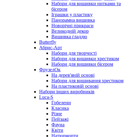
Набори для вишивки нитками та
бісером
Іграшки у пластику
Панорамна вишивка
Новорічні прикраси
Великодній декор
Вишивка гладдю
Butterfly
Абрис-Арт
Набори для творчості
Набори для вишивки хрестиком
Набори для вишивки бісером
ФрузелОк
На дерев'яній основі
Набори для вишивання хрестиком
На пластиковій основі
Набори інших виробників
Luca-S
Гобелени
Класика
Різне
Пейзажі
Фауна
Квіти
Натюрморти