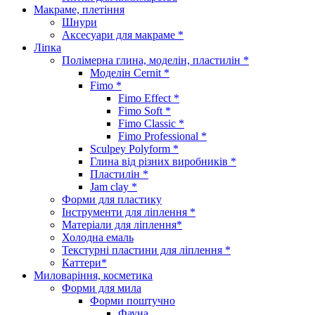
Макраме, плетіння
Шнури
Аксесуари для макраме *
Ліпка
Полімерна глина, моделін, пластилін *
Моделін Cernit *
Fimo *
Fimo Effect *
Fimo Soft *
Fimo Classic *
Fimo Professional *
Sculpey Polyform *
Глина від різних виробників *
Пластилін *
Jam clay *
Форми для пластику
Інструменти для ліплення *
Матеріали для ліплення*
Холодна емаль
Текстурні пластини для ліплення *
Каттери*
Миловаріння, косметика
Форми для мила
Форми поштучно
Фауна