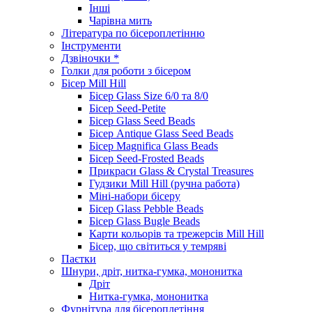
Інші
Чарівна мить
Література по бісероплетінню
Інструменти
Дзвіночки *
Голки для роботи з бісером
Бісер Mill Hill
Бісер Glass Size 6/0 та 8/0
Бісер Seed-Petite
Бісер Glass Seed Beads
Бісер Antique Glass Seed Beads
Бісер Magnifica Glass Beads
Бісер Seed-Frosted Beads
Прикраси Glass & Crystal Treasures
Гудзики Mill Hill (ручна работа)
Міні-набори бісеру
Бісер Glass Pebble Beads
Бісер Glass Bugle Beads
Карти кольорів та трежерсів Mill Hill
Бісер, що світиться у темряві
Паєтки
Шнури, дріт, нитка-гумка, мононитка
Дріт
Нитка-гумка, мононитка
Фурнітура для бісероплетіння