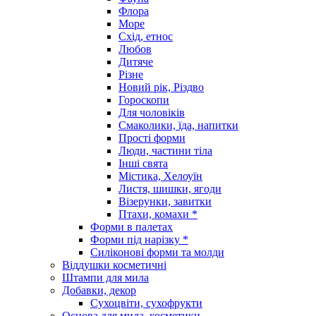
Флора
Море
Схід, етнос
Любов
Дитяче
Різне
Новий рік, Різдво
Гороскопи
Для чоловіків
Смаколики, їда, напитки
Прості форми
Люди, частини тіла
Інші свята
Містика, Хелоуїн
Листя, шишки, ягоди
Візерунки, завитки
Птахи, комахи *
Форми в палетах
Форми під нарізку *
Силіконові форми та молди
Віддушки косметичні
Штампи для мила
Добавки, декор
Сухоцвіти, сухофрукти
Основа для мила, косметики