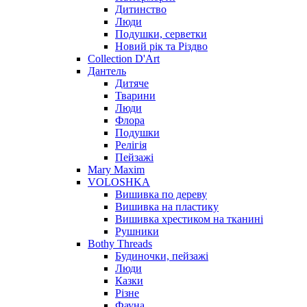
Дитинство
Люди
Подушки, серветки
Новий рік та Різдво
Collection D'Art
Дантель
Дитяче
Тварини
Люди
Флора
Подушки
Релігія
Пейзажі
Mary Maxim
VOLOSHKA
Вишивка по дереву
Вишивка на пластику
Вишивка хрестиком на тканині
Рушники
Bothy Threads
Будиночки, пейзажі
Люди
Казки
Різне
Фауна