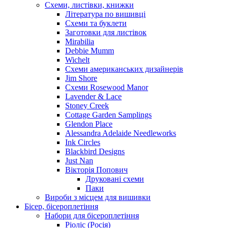
Схеми, листівки, книжки
Література по вишивці
Схеми та буклети
Заготовки для листівок
Mirabilia
Debbie Mumm
Wichelt
Схеми американських дизайнерів
Jim Shore
Cхеми Rosewood Manor
Lavender & Lace
Stoney Creek
Cottage Garden Samplings
Glendon Place
Alessandra Adelaide Needleworks
Ink Circles
Blackbird Designs
Just Nan
Вікторія Попович
Друковані схеми
Паки
Вироби з місцем для вишивки
Бісер, бісероплетіння
Набори для бісероплетіння
Ріоліс (Росія)