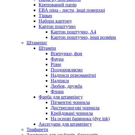
Крепований папір
ЕВА піна - листи, інші поверхні
Тішью
Набори картону
Картон поштучно
Картон поштучно, А4
Картон поштучно, інші розміри
Штампінг
Штампи
Візерунки, фон
Фауна
Різне
Поздоровляємо
Надписи різноманітні
Надписи
Любов, дружба
Флора
Фарба для штампінгу
Пігментні чорнила
Дистресингові чорнила
Крейдовані чорнила
На основі барвника (dye ink)
Аксесуари для штампінгу
Трафарети
Заготовки для альбомів, блокнотів