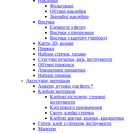
Наклейки
Фольговані
Об'ємні наклейки
Звичайні наклейки
Висічки
Елементи з фетру
Висічки з пінорезини
Висічки з картону (чіпборд)
Карти 3D, колажі
Пряжки
Набори стрічок, тасьми
Сургучні печатки, віск, інструменти
Об'ємні прикраси
Декоративні прищепки
Набори прикрас
Аксесуари, матеріали
Анкери, кутики для фото *
Клейові матеріали
Клейові пістолети, стержні,
інструменти
Клеї різного призначення
Скотч, клейкі стрічки
Клейові аркуші, крапки, квадратики
Глітер, клей з глітером, інструменти
Маркери