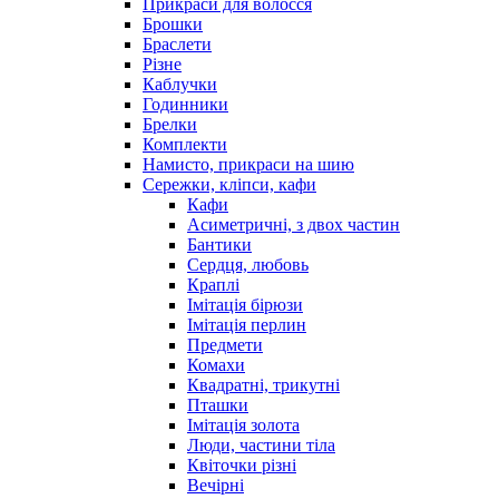
Прикраси для волосся
Брошки
Браслети
Різне
Каблучки
Годинники
Брелки
Комплекти
Намисто, прикраси на шию
Сережки, кліпси, кафи
Кафи
Асиметричні, з двох частин
Бантики
Сердця, любовь
Краплі
Імітація бірюзи
Імітація перлин
Предмети
Комахи
Квадратні, трикутні
Пташки
Імітація золота
Люди, частини тіла
Квіточки різні
Вечірні