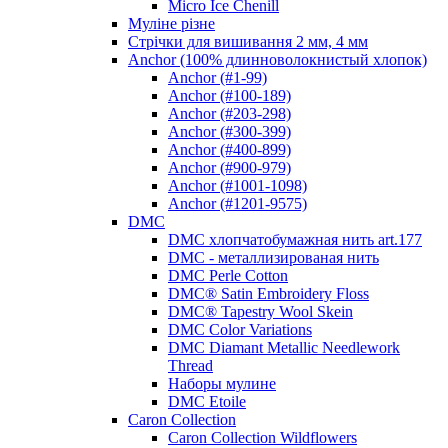
Micro Ice Chenill
Муліне різне
Стрічки для вишивання 2 мм, 4 мм
Anchor (100% длинноволокнистый хлопок)
Anchor (#1-99)
Anchor (#100-189)
Anchor (#203-298)
Anchor (#300-399)
Anchor (#400-899)
Anchor (#900-979)
Anchor (#1001-1098)
Anchor (#1201-9575)
DMC
DMC хлопчатобумажная нить art.177
DMC - металлизированая нить
DMC Perle Cotton
DMC® Satin Embroidery Floss
DMC® Tapestry Wool Skein
DMC Color Variations
DMC Diamant Metallic Needlework
Thread
Наборы мулине
DMC Etoile
Caron Collection
Caron Collection Wildflowers