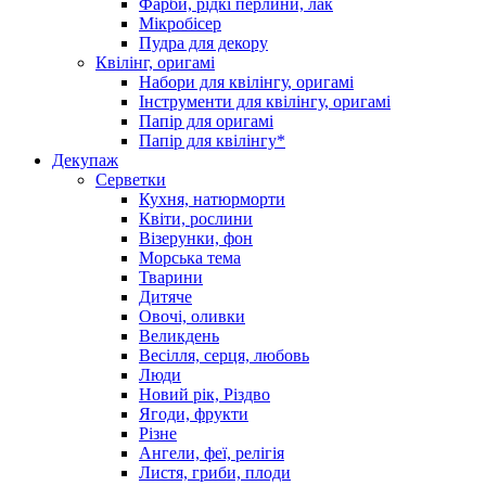
Фарби, рідкі перлини, лак
Мікробісер
Пудра для декору
Квілінг, оригамі
Набори для квілінгу, оригамі
Інструменти для квілінгу, оригамі
Папір для оригамі
Папір для квілінгу*
Декупаж
Серветки
Кухня, натюрморти
Квіти, рослини
Візерунки, фон
Морська тема
Тварини
Дитяче
Овочі, оливки
Великдень
Весілля, серця, любовь
Люди
Новий рік, Різдво
Ягоди, фрукти
Різне
Ангели, феї, релігія
Листя, гриби, плоди