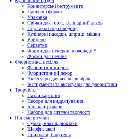
Кулінарний розділ
Кондитерські інструменти
Паперові форми
Упаковка
Свічки для торту, кулінарний декор
Підставки під солодощі
Кулінарні насадки, шприці, мішки
Вайнери
Серветки
Форми для цукерок, шоколаду *
Форми для печива
Флористика, весілля
Флористичний дріт
Флористичний декор
Аксесуари для весіль, вечірок
Інструменти та аксесуари для флористики
Творчість
Пазли картонні
Набори для видряпування
Інші канцтовари
Набори для дитячої творчості
Панські штучки
Сумки, клатчі, рюкзаки
Шарфи, шалі
Прикраси, біжутерія