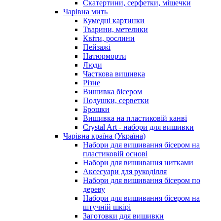
Скатертини, серфетки, мішечки
Чарiвна мить
Кумедні картинки
Тварини, метелики
Квіти, рослини
Пейзажі
Натюрморти
Люди
Часткова вишивка
Різне
Вишивка бісером
Подушки, серветки
Брошки
Вишивка на пластиковій канві
Crystal Art - набори для вишивки
Чарівна країна (Україна)
Набори для вишивання бісером на
пластиковій основі
Набори для вишивання нитками
Аксесуари для рукоділля
Набори для вишивання бісером по
дереву
Набори для вишивання бісером на
штучній шкірі
Заготовки для вишивки