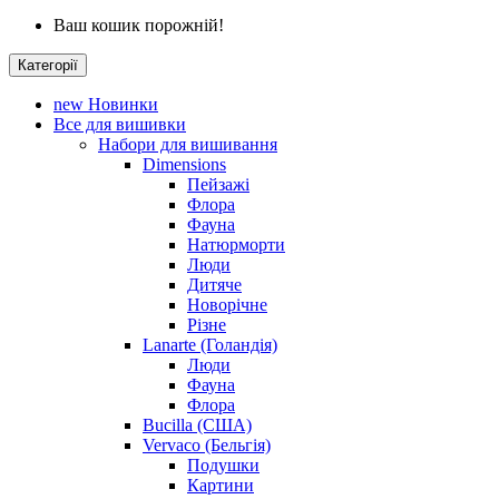
Ваш кошик порожній!
Категорії
new
Новинки
Все для вишивки
Набори для вишивання
Dimensions
Пейзажі
Флора
Фауна
Натюрморти
Люди
Дитяче
Новорічне
Різне
Lanarte (Голандія)
Люди
Фауна
Флора
Bucilla (США)
Vervaco (Бельгія)
Подушки
Картини