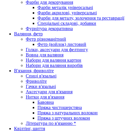
Фарби для декорування
Фарби металік універсальні
Фарби акрилові, універсальні
Фарби для металу, золочення та реставрації
Спеціальні складові, добавки
Фурнітура декоративна
Валяння, фетр
Фетр різноманітний
Фетр (войлок) листовий
Голки, аксесуари для фелтингу
Вовна для валяння
Набори для валяння картин
Набори для валяння виробів
В'язання, фриволіте
Спиці в'язальні
Фриволіте
Гачки в'язальні
Аксесуари для в'язання
Нитки для в'язання
Бавовна
Пряжа чистошерстяна
Пряжа з натуральних волокон
Пряжа з штучних волокон
Література по в'язанню *
Квілтінг, шиття