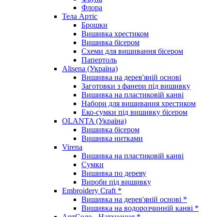
Флора
Тела Артіс
Брошки
Вишивка хрестиком
Вишивка бісером
Схеми для вишивання бісером
Папертоль
Alisena (Україна)
Вишивка на дерев'яній основі
Заготовки з фанери під вишивку
Вишивка на пластиковій канві
Набори для вишивання хрестиком
Еко-сумки під вишивку бісером
OLANTA (Україна)
Вишивка бісером
Вишивка нитками
Virena
Вишивка на пластиковій канві
Сумки
Вишивка по дереву
Вироби під вишивку
Embroidery Craft *
Вишивка на дерев'яній основі *
Вишивка на водорозчинній канві *
АртСоло - Натхнення *