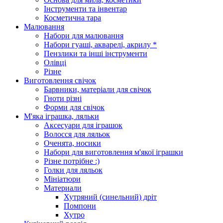
Інструменти та інвентар
Косметична тара
Малювання
Набори для малювання
Набори гуаші, акварелі, акрилу *
Пензлики та інші інструменти
Олівці
Різне
Виготовлення свічок
Барвники, матеріали для свічок
Гноти різні
Форми для свічок
М'яка іграшка, ляльки
Аксесуари для іграшок
Волосся для ляльок
Оченята, носики
Набори для виготовлення м'якої іграшки
Різне потрібне :)
Голки для ляльок
Мініатюри
Материали
Хутряний (синельний) дріт
Помпони
Хутро