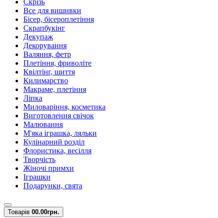
Скрізь
Все для вишивки
Бісер, бісероплетіння
Скрапбукінг
Декупаж
Декорування
Валяння, фетр
Плетіння, фриволіте
Квілтінг, шиття
Килимарство
Макраме, плетіння
Ліпка
Миловаріння, косметика
Виготовлення свічок
Малювання
М'яка іграшка, ляльки
Кулінарний розділ
Флористика, весілля
Творчість
Жіночі примхи
Іграшки
Подарунки, свята
Товарів
0
0.00грн.