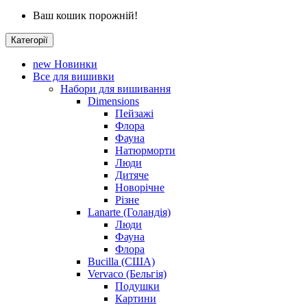
Ваш кошик порожній!
Категорії
new
Новинки
Все для вишивки
Набори для вишивання
Dimensions
Пейзажі
Флора
Фауна
Натюрморти
Люди
Дитяче
Новорічне
Різне
Lanarte (Голандія)
Люди
Фауна
Флора
Bucilla (США)
Vervaco (Бельгія)
Подушки
Картини