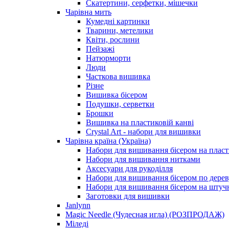
Скатертини, серфетки, мішечки
Чарiвна мить
Кумедні картинки
Тварини, метелики
Квіти, рослини
Пейзажі
Натюрморти
Люди
Часткова вишивка
Різне
Вишивка бісером
Подушки, серветки
Брошки
Вишивка на пластиковій канві
Crystal Art - набори для вишивки
Чарівна країна (Україна)
Набори для вишивання бісером на пласт
Набори для вишивання нитками
Аксесуари для рукоділля
Набори для вишивання бісером по дерев
Набори для вишивання бісером на штучн
Заготовки для вишивки
Janlynn
Magic Needle (Чудесная игла) (РОЗПРОДАЖ)
Міледі