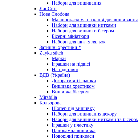
Набори для вишивання
ЛанСвіт
Нова Слобода
Малюнок-схема на канві для вишивання
Набори для вишивки нитками
Набори для вишивки бісером
Бісерні мініатюри
Набори для шиття ляльок
Затишні хрестики *
Zayka stitch
Марки
Іграшки на підвісі
На підставці
ВДВ (Україна)
Декоративні іграшки
Вишивка хрестиком
Вишивка бісером
Mirabilia
Кольорова
Шопер під вишивку
Набори для вишивання декору
Набори для вишивки нитками та бісеро
Іграшки у пластику
Панорамна вишивка
Новорічні прикраси