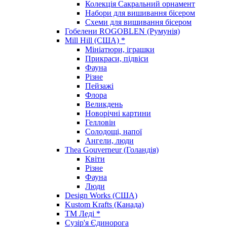
Колекція Сакральний орнамент
Набори для вишивання бісером
Схеми для вишивання бісером
Гобелени ROGOBLEN (Румунія)
Mill Hill (США) *
Мініатюри, іграшки
Прикраси, підвіси
Фауна
Різне
Пейзажі
Флора
Великдень
Новорічні картини
Гелловін
Солодощі, напої
Ангели, люди
Thea Gouverneur (Голандія)
Квіти
Різне
Фауна
Люди
Design Works (США)
Kustom Krafts (Канада)
ТМ Леді *
Сузір'я Єдинорога