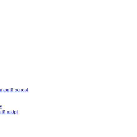
иковій основі
у
ій шкірі