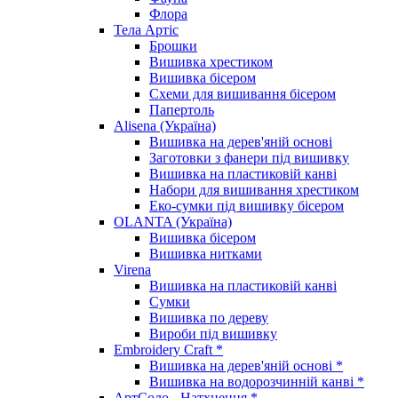
Флора
Тела Артіс
Брошки
Вишивка хрестиком
Вишивка бісером
Схеми для вишивання бісером
Папертоль
Alisena (Україна)
Вишивка на дерев'яній основі
Заготовки з фанери під вишивку
Вишивка на пластиковій канві
Набори для вишивання хрестиком
Еко-сумки під вишивку бісером
OLANTA (Україна)
Вишивка бісером
Вишивка нитками
Virena
Вишивка на пластиковій канві
Сумки
Вишивка по дереву
Вироби під вишивку
Embroidery Craft *
Вишивка на дерев'яній основі *
Вишивка на водорозчинній канві *
АртСоло - Натхнення *