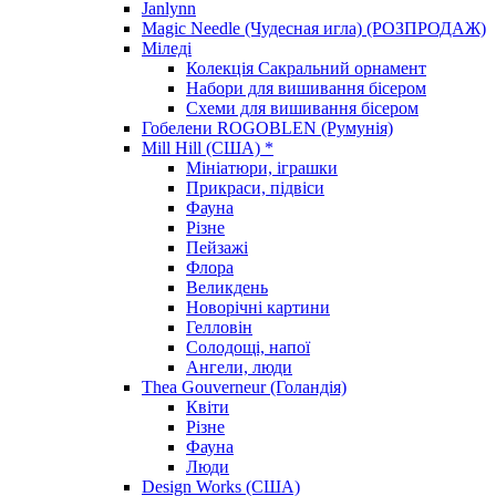
Janlynn
Magic Needle (Чудесная игла) (РОЗПРОДАЖ)
Міледі
Колекція Сакральний орнамент
Набори для вишивання бісером
Схеми для вишивання бісером
Гобелени ROGOBLEN (Румунія)
Mill Hill (США) *
Мініатюри, іграшки
Прикраси, підвіси
Фауна
Різне
Пейзажі
Флора
Великдень
Новорічні картини
Гелловін
Солодощі, напої
Ангели, люди
Thea Gouverneur (Голандія)
Квіти
Різне
Фауна
Люди
Design Works (США)