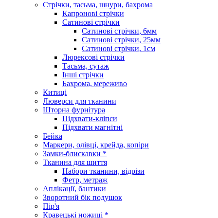
Стрічки, тасьма, шнури, бахрома
Капронові стрічки
Сатинові стрічки
Сатинові стрічки, 6мм
Сатинові стрічки, 25мм
Сатинові стрічки, 1см
Люрексові стрічки
Тасьма, сутаж
Інші стрічки
Бахрома, мереживо
Китиці
Люверси для тканини
Шторна фурнітура
Підхвати-кліпси
Підхвати магнітні
Бейка
Маркери, олівці, крейда, копіри
Замки-блискавки *
Тканина для шиття
Набори тканини, відрізи
Фетр, метраж
Аплікації, бантики
Зворотний бік подушок
Пір'я
Кравецькі ножиці *