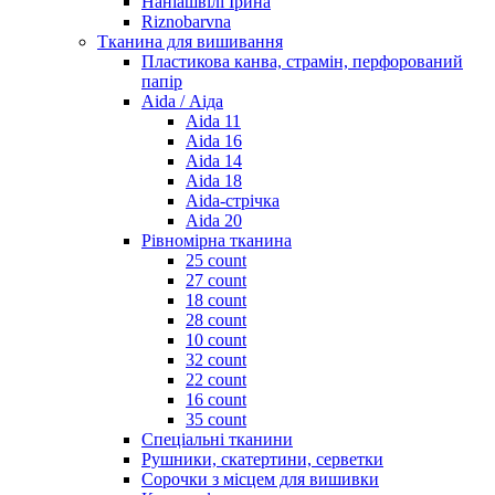
Наніашвілі Ірина
Riznobarvna
Тканина для вишивання
Пластикова канва, страмін, перфорований
папір
Aida / Аіда
Aida 11
Aida 16
Aida 14
Aida 18
Aida-стрічка
Aida 20
Рівномірна тканина
25 count
27 count
18 count
28 count
10 count
32 count
22 count
16 count
35 count
Спеціальні тканини
Рушники, скатертини, серветки
Сорочки з місцем для вишивки