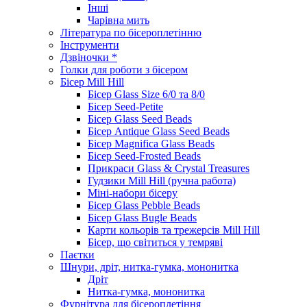
Інші
Чарівна мить
Література по бісероплетінню
Інструменти
Дзвіночки *
Голки для роботи з бісером
Бісер Mill Hill
Бісер Glass Size 6/0 та 8/0
Бісер Seed-Petite
Бісер Glass Seed Beads
Бісер Antique Glass Seed Beads
Бісер Magnifica Glass Beads
Бісер Seed-Frosted Beads
Прикраси Glass & Crystal Treasures
Гудзики Mill Hill (ручна работа)
Міні-набори бісеру
Бісер Glass Pebble Beads
Бісер Glass Bugle Beads
Карти кольорів та трежерсів Mill Hill
Бісер, що світиться у темряві
Паєтки
Шнури, дріт, нитка-гумка, мононитка
Дріт
Нитка-гумка, мононитка
Фурнітура для бісероплетіння