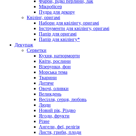
Фарби, рідкі перлини, лак
Мікробісер
Пудра для декору
Квілінг, оригамі
Набори для квілінгу, оригамі
Інструменти для квілінгу, оригамі
Папір для оригамі
Папір для квілінгу*
Декупаж
Серветки
Кухня, натюрморти
Квіти, рослини
Візерунки, фон
Морська тема
Тварини
Дитяче
Овочі, оливки
Великдень
Весілля, серця, любовь
Люди
Новий рік, Різдво
Ягоди, фрукти
Різне
Ангели, феї, релігія
Листя, гриби, плоди