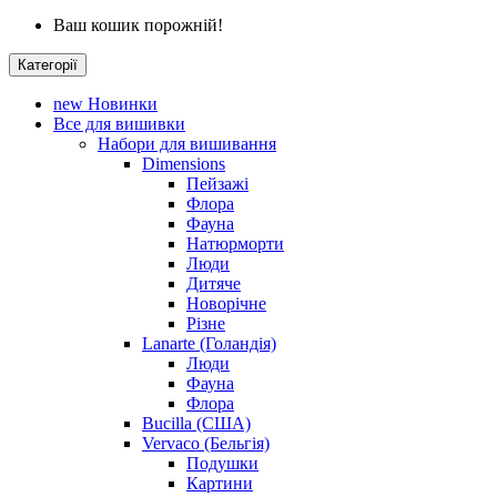
Ваш кошик порожній!
Категорії
new
Новинки
Все для вишивки
Набори для вишивання
Dimensions
Пейзажі
Флора
Фауна
Натюрморти
Люди
Дитяче
Новорічне
Різне
Lanarte (Голандія)
Люди
Фауна
Флора
Bucilla (США)
Vervaco (Бельгія)
Подушки
Картини