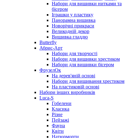
Набори для вишивки нитками та
бісером
Іграшки у пластику
Панорамна вишивка
Новорічні прикраси
Великодній декор
Вишивка гладдю
Butterfly
Абрис-Арт
Набори для творчості
Набори для вишивки хрестиком
Набори для вишивки бісером
ФрузелОк
На дерев'яній основі
Набори для вишивання хрестиком
На пластиковій основі
Набори інших виробників
Luca-S
Гобелени
Класика
Різне
Пейзажі
Фауна
Квіти
Натюрморти