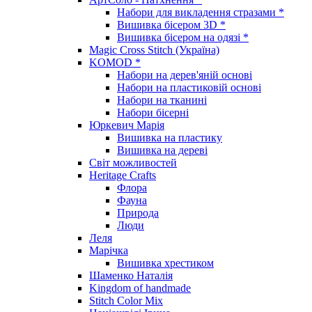
Набори для викладення стразами *
Вишивка бісером 3D *
Вишивка бісером на одязі *
Magic Cross Stitch (Україна)
KOMOD *
Набори на дерев'яній основі
Набори на пластиковій основі
Набори на тканині
Набори бісерні
Юркевич Марія
Вишивка на пластику
Вишивка на дереві
Світ можливостей
Heritage Crafts
Флора
Фауна
Природа
Люди
Леля
Марічка
Вишивка хрестиком
Шаменко Наталія
Kingdom of handmade
Stitch Color Mix