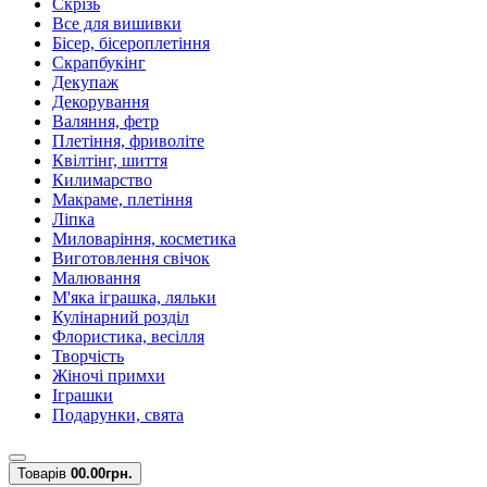
Скрізь
Все для вишивки
Бісер, бісероплетіння
Скрапбукінг
Декупаж
Декорування
Валяння, фетр
Плетіння, фриволіте
Квілтінг, шиття
Килимарство
Макраме, плетіння
Ліпка
Миловаріння, косметика
Виготовлення свічок
Малювання
М'яка іграшка, ляльки
Кулінарний розділ
Флористика, весілля
Творчість
Жіночі примхи
Іграшки
Подарунки, свята
Товарів
0
0.00грн.