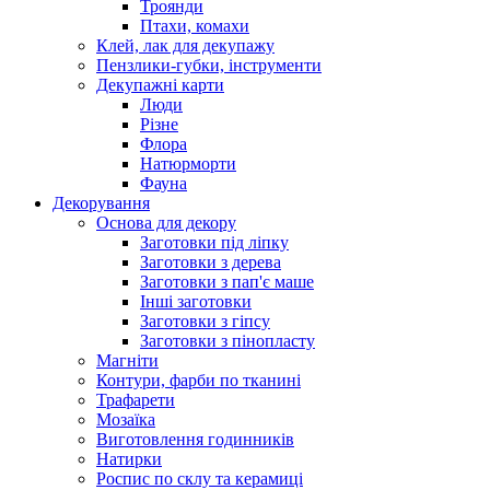
Троянди
Птахи, комахи
Клей, лак для декупажу
Пензлики-губки, інструменти
Декупажні карти
Люди
Різне
Флора
Натюрморти
Фауна
Декорування
Основа для декору
Заготовки під ліпку
Заготовки з дерева
Заготовки з пап'є маше
Інші заготовки
Заготовки з гіпсу
Заготовки з пінопласту
Магніти
Контури, фарби по тканині
Трафарети
Мозаїка
Виготовлення годинників
Натирки
Роспис по склу та керамиці