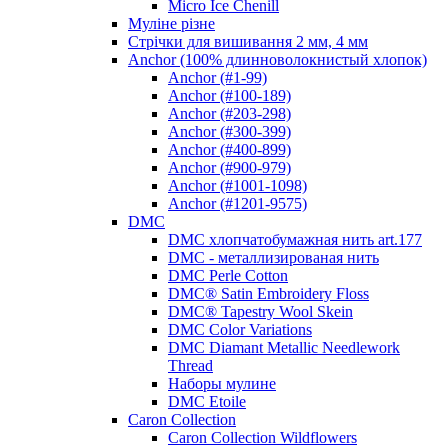
Micro Ice Chenill
Муліне різне
Стрічки для вишивання 2 мм, 4 мм
Anchor (100% длинноволокнистый хлопок)
Anchor (#1-99)
Anchor (#100-189)
Anchor (#203-298)
Anchor (#300-399)
Anchor (#400-899)
Anchor (#900-979)
Anchor (#1001-1098)
Anchor (#1201-9575)
DMC
DMC хлопчатобумажная нить art.177
DMC - металлизированая нить
DMC Perle Cotton
DMC® Satin Embroidery Floss
DMC® Tapestry Wool Skein
DMC Color Variations
DMC Diamant Metallic Needlework
Thread
Наборы мулине
DMC Etoile
Caron Collection
Caron Collection Wildflowers