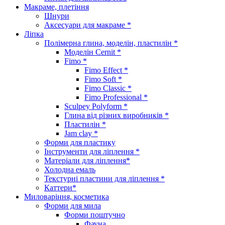
Макраме, плетіння
Шнури
Аксесуари для макраме *
Ліпка
Полімерна глина, моделін, пластилін *
Моделін Cernit *
Fimo *
Fimo Effect *
Fimo Soft *
Fimo Classic *
Fimo Professional *
Sculpey Polyform *
Глина від різних виробників *
Пластилін *
Jam clay *
Форми для пластику
Інструменти для ліплення *
Матеріали для ліплення*
Холодна емаль
Текстурні пластини для ліплення *
Каттери*
Миловаріння, косметика
Форми для мила
Форми поштучно
Фауна