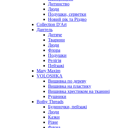
Дитинство
Люди
Подушки, серветки
Новий рік та Різдво
Collection D'Art
Дантель
Дитяче
Тварини
Люди
Флора
Подушки
Релігія
Пейзажі
Mary Maxim
VOLOSHKA
Вишивка по дереву
Вишивка на пластику
Вишивка хрестиком на тканині
Рушники
Bothy Threads
Будиночки, пейзажі
Люди
Казки
Різне
Фауна