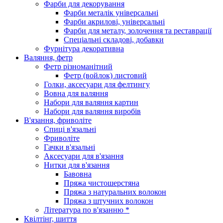
Фарби для декорування
Фарби металік універсальні
Фарби акрилові, універсальні
Фарби для металу, золочення та реставрації
Спеціальні складові, добавки
Фурнітура декоративна
Валяння, фетр
Фетр різноманітний
Фетр (войлок) листовий
Голки, аксесуари для фелтингу
Вовна для валяння
Набори для валяння картин
Набори для валяння виробів
В'язання, фриволіте
Спиці в'язальні
Фриволіте
Гачки в'язальні
Аксесуари для в'язання
Нитки для в'язання
Бавовна
Пряжа чистошерстяна
Пряжа з натуральних волокон
Пряжа з штучних волокон
Література по в'язанню *
Квілтінг, шиття