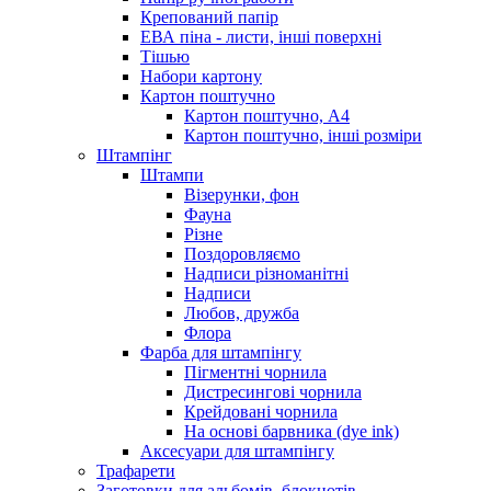
Крепований папір
ЕВА піна - листи, інші поверхні
Тішью
Набори картону
Картон поштучно
Картон поштучно, А4
Картон поштучно, інші розміри
Штампінг
Штампи
Візерунки, фон
Фауна
Різне
Поздоровляємо
Надписи різноманітні
Надписи
Любов, дружба
Флора
Фарба для штампінгу
Пігментні чорнила
Дистресингові чорнила
Крейдовані чорнила
На основі барвника (dye ink)
Аксесуари для штампінгу
Трафарети
Заготовки для альбомів, блокнотів