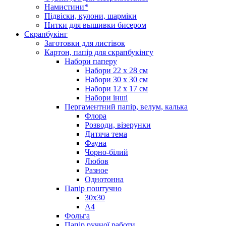
Намистини*
Підвіски, кулони, шарміки
Нитки для вышивки бисером
Скрапбукінг
Заготовки для листівок
Картон, папір для скрапбукінгу
Набори паперу
Набори 22 х 28 см
Набори 30 х 30 см
Набори 12 х 17 см
Набори інші
Пергаментний папір, велум, калька
Флора
Розводи, візерунки
Дитяча тема
Фауна
Чорно-білий
Любов
Разное
Однотонна
Папір поштучно
30х30
А4
Фольга
Папір ручної работи