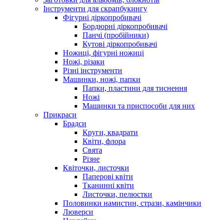
Інструменти для скрапбукингу
Фігурні діркопробивачі
Бордюрні діркопробивачі
Панчі (пробійники)
Кутові діркопробивачі
Ножиці, фігурні ножиці
Ножі, різаки
Різні інструменти
Машинки, ножі, папки
Папки, пластини для тиснення
Ножі
Машинки та приспособи для них
Прикраси
Брадси
Круги, квадрати
Квіти, флора
Свята
Різне
Квіточки, листочки
Паперові квіти
Тканинні квіти
Листочки, пелюстки
Половинки намистин, стрази, камінчики
Люверси