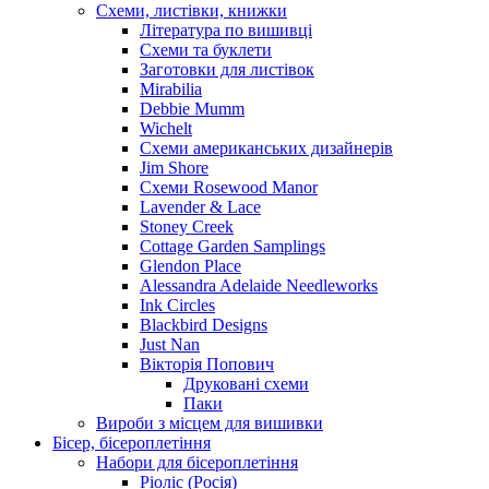
Схеми, листівки, книжки
Література по вишивці
Схеми та буклети
Заготовки для листівок
Mirabilia
Debbie Mumm
Wichelt
Схеми американських дизайнерів
Jim Shore
Cхеми Rosewood Manor
Lavender & Lace
Stoney Creek
Cottage Garden Samplings
Glendon Place
Alessandra Adelaide Needleworks
Ink Circles
Blackbird Designs
Just Nan
Вікторія Попович
Друковані схеми
Паки
Вироби з місцем для вишивки
Бісер, бісероплетіння
Набори для бісероплетіння
Ріоліс (Росія)