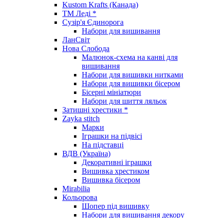
Kustom Krafts (Канада)
ТМ Леді *
Сузір'я Єдинорога
Набори для вишивання
ЛанСвіт
Нова Слобода
Малюнок-схема на канві для
вишивання
Набори для вишивки нитками
Набори для вишивки бісером
Бісерні мініатюри
Набори для шиття ляльок
Затишні хрестики *
Zayka stitch
Марки
Іграшки на підвісі
На підставці
ВДВ (Україна)
Декоративні іграшки
Вишивка хрестиком
Вишивка бісером
Mirabilia
Кольорова
Шопер під вишивку
Набори для вишивання декору