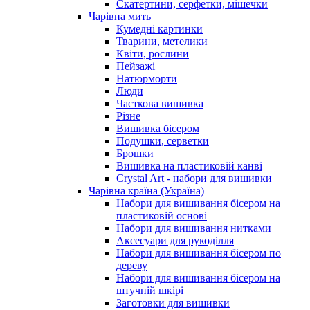
Скатертини, серфетки, мішечки
Чарiвна мить
Кумедні картинки
Тварини, метелики
Квіти, рослини
Пейзажі
Натюрморти
Люди
Часткова вишивка
Різне
Вишивка бісером
Подушки, серветки
Брошки
Вишивка на пластиковій канві
Crystal Art - набори для вишивки
Чарівна країна (Україна)
Набори для вишивання бісером на
пластиковій основі
Набори для вишивання нитками
Аксесуари для рукоділля
Набори для вишивання бісером по
дереву
Набори для вишивання бісером на
штучній шкірі
Заготовки для вишивки