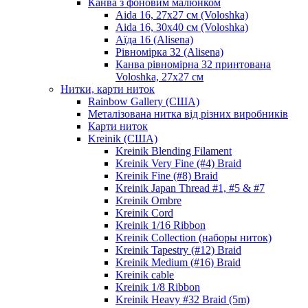
Канва з фоновим малюнком
Aida 16, 27х27 см (Voloshka)
Aida 16, 30х40 см (Voloshka)
Аїда 16 (Alisena)
Рівномірка 32 (Alisena)
Канва рівномірна 32 принтована
Voloshka, 27х27 см
Нитки, карти ниток
Rainbow Gallery (США)
Металізована нитка від різних виробників
Карти ниток
Kreinik (США)
Kreinik Blending Filament
Kreinik Very Fine (#4) Braid
Kreinik Fine (#8) Braid
Kreinik Japan Thread #1, #5 & #7
Kreinik Ombre
Kreinik Cord
Kreinik 1/16 Ribbon
Kreinik Collection (наборы ниток)
Kreinik Tapestry (#12) Braid
Kreinik Medium (#16) Braid
Kreinik cable
Kreinik 1/8 Ribbon
Kreinik Heavy #32 Braid (5m)