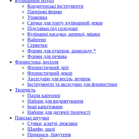
Кулінарний розділ
Кондитерські інструменти
Паперові форми
Упаковка
Свічки для торту, кулінарний декор
Підставки під солодощі
Кулінарні насадки, шприці, мішки
Вайнери
Серветки
Форми для цукерок, шоколаду *
Форми для печива
Флористика, весілля
Флористичний дріт
Флористичний декор
Аксесуари для весіль, вечірок
Інструменти та аксесуари для флористики
Творчість
Пазли картонні
Набори для видряпування
Інші канцтовари
Набори для дитячої творчості
Панські штучки
Сумки, клатчі, рюкзаки
Шарфи, шалі
Прикраси, біжутерія