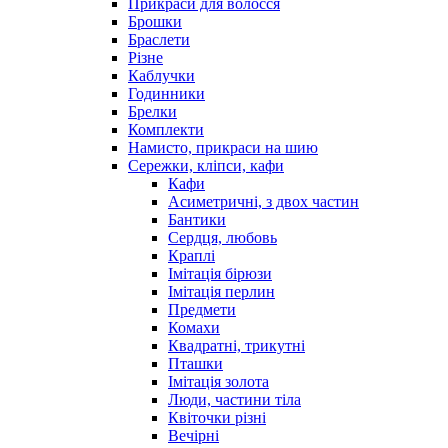
Прикраси для волосся
Брошки
Браслети
Різне
Каблучки
Годинники
Брелки
Комплекти
Намисто, прикраси на шию
Сережки, кліпси, кафи
Кафи
Асиметричні, з двох частин
Бантики
Сердця, любовь
Краплі
Імітація бірюзи
Імітація перлин
Предмети
Комахи
Квадратні, трикутні
Пташки
Імітація золота
Люди, частини тіла
Квіточки різні
Вечірні