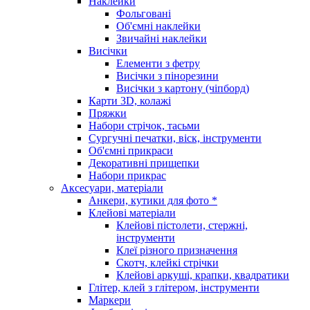
Наклейки
Фольговані
Об'ємні наклейки
Звичайні наклейки
Висічки
Елементи з фетру
Висічки з пінорезини
Висічки з картону (чіпборд)
Карти 3D, колажі
Пряжки
Набори стрічок, тасьми
Сургучні печатки, віск, інструменти
Об'ємні прикраси
Декоративні прищепки
Набори прикрас
Аксесуари, матеріали
Анкери, кутики для фото *
Клейові матеріали
Клейові пістолети, стержні,
інструменти
Клеї різного призначення
Скотч, клейкі стрічки
Клейові аркуші, крапки, квадратики
Глітер, клей з глітером, інструменти
Маркери