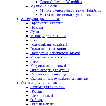
Caron Collection Waterlilies
Муліне Tela Artis
Муліне ручного фарбування Tela Artis
Нитка для вишивки Пухнастик
Аксесуари для вишивки
Оформлення картин
Ножиці
Лупи
Маркери для тканини
Різне
Гольниці, нитковдівачі
Голки для вишивання
Наперстки, вспорювачі, різаки
Магніти-тримачі голки
Рамки
Котушки для ниток, бобінки
Органайзери для муліне
Скриньки для ножиць
Скриньки для рукоділля, смітнички
Станки, рамки, пяльца
Станки для вишивки
П'яльці
Рамки-п'яльці
Q-Snaps
П'яльці магнітні