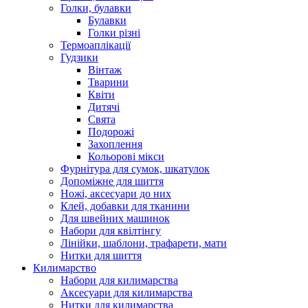
Голки, булавки
Булавки
Голки різні
Термоаплікації
Гудзики
Вінтаж
Тварини
Квіти
Дитячі
Свята
Подорожі
Захоплення
Кольорові мікси
Фурнітура для сумок, шкатулок
Допоміжне для шиття
Ножі, аксесуари до них
Клей, добавки для тканини
Для швейних машинок
Набори для квілтінгу
Лінійки, шаблони, трафарети, мати
Нитки для шиття
Килимарство
Набори для килимарства
Аксесуари для килимарства
Нитки для килимарства