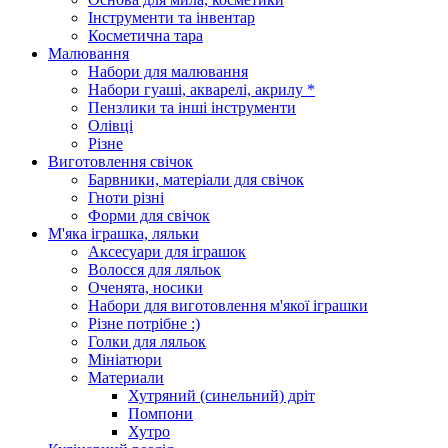
Інструменти та інвентар
Косметична тара
Малювання
Набори для малювання
Набори гуаші, акварелі, акрилу *
Пензлики та інші інструменти
Олівці
Різне
Виготовлення свічок
Барвники, матеріали для свічок
Гноти різні
Форми для свічок
М'яка іграшка, ляльки
Аксесуари для іграшок
Волосся для ляльок
Оченята, носики
Набори для виготовлення м'якої іграшки
Різне потрібне :)
Голки для ляльок
Мініатюри
Материали
Хутряний (синельний) дріт
Помпони
Хутро