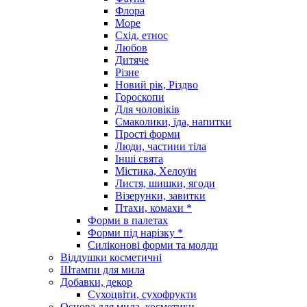
Флора
Море
Схід, етнос
Любов
Дитяче
Різне
Новий рік, Різдво
Гороскопи
Для чоловіків
Смаколики, їда, напитки
Прості форми
Люди, частини тіла
Інші свята
Містика, Хелоуїн
Листя, шишки, ягоди
Візерунки, завитки
Птахи, комахи *
Форми в палетах
Форми під нарізку *
Силіконові форми та молди
Віддушки косметичні
Штампи для мила
Добавки, декор
Сухоцвіти, сухофрукти
Основа для мила, косметики