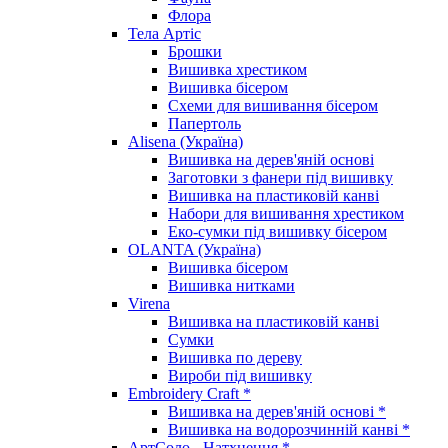
Флора
Тела Артіс
Брошки
Вишивка хрестиком
Вишивка бісером
Схеми для вишивання бісером
Папертоль
Alisena (Україна)
Вишивка на дерев'яній основі
Заготовки з фанери під вишивку
Вишивка на пластиковій канві
Набори для вишивання хрестиком
Еко-сумки під вишивку бісером
OLANTA (Україна)
Вишивка бісером
Вишивка нитками
Virena
Вишивка на пластиковій канві
Сумки
Вишивка по дереву
Вироби під вишивку
Embroidery Craft *
Вишивка на дерев'яній основі *
Вишивка на водорозчинній канві *
АртСоло - Натхнення *