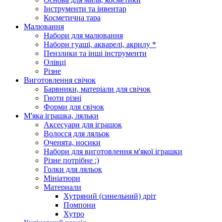
Інструменти та інвентар
Косметична тара
Малювання
Набори для малювання
Набори гуаші, акварелі, акрилу *
Пензлики та інші інструменти
Олівці
Різне
Виготовлення свічок
Барвники, матеріали для свічок
Гноти різні
Форми для свічок
М'яка іграшка, ляльки
Аксесуари для іграшок
Волосся для ляльок
Оченята, носики
Набори для виготовлення м'якої іграшки
Різне потрібне :)
Голки для ляльок
Мініатюри
Материали
Хутряний (синельний) дріт
Помпони
Хутро