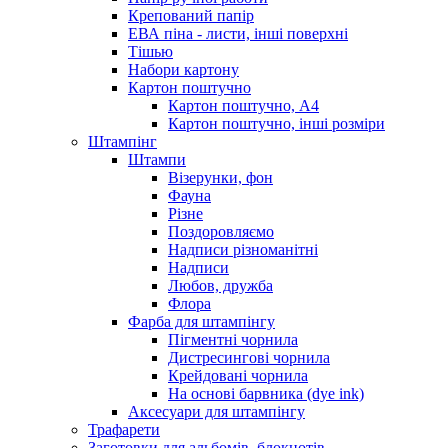
Крепований папір
ЕВА піна - листи, інші поверхні
Тішью
Набори картону
Картон поштучно
Картон поштучно, А4
Картон поштучно, інші розміри
Штампінг
Штампи
Візерунки, фон
Фауна
Різне
Поздоровляємо
Надписи різноманітні
Надписи
Любов, дружба
Флора
Фарба для штампінгу
Пігментні чорнила
Дистресингові чорнила
Крейдовані чорнила
На основі барвника (dye ink)
Аксесуари для штампінгу
Трафарети
Заготовки для альбомів, блокнотів