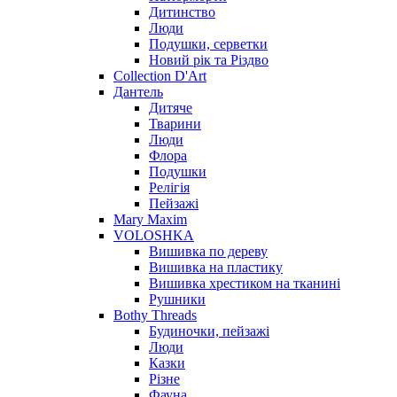
Дитинство
Люди
Подушки, серветки
Новий рік та Різдво
Collection D'Art
Дантель
Дитяче
Тварини
Люди
Флора
Подушки
Релігія
Пейзажі
Mary Maxim
VOLOSHKA
Вишивка по дереву
Вишивка на пластику
Вишивка хрестиком на тканині
Рушники
Bothy Threads
Будиночки, пейзажі
Люди
Казки
Різне
Фауна