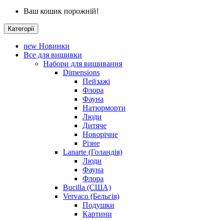
Ваш кошик порожній!
Категорії
new
Новинки
Все для вишивки
Набори для вишивання
Dimensions
Пейзажі
Флора
Фауна
Натюрморти
Люди
Дитяче
Новорічне
Різне
Lanarte (Голандія)
Люди
Фауна
Флора
Bucilla (США)
Vervaco (Бельгія)
Подушки
Картини