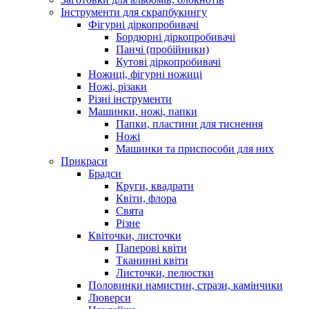
Інструменти для скрапбукингу
Фігурні діркопробивачі
Бордюрні діркопробивачі
Панчі (пробійники)
Кутові діркопробивачі
Ножиці, фігурні ножиці
Ножі, різаки
Різні інструменти
Машинки, ножі, папки
Папки, пластини для тиснення
Ножі
Машинки та приспособи для них
Прикраси
Брадси
Круги, квадрати
Квіти, флора
Свята
Різне
Квіточки, листочки
Паперові квіти
Тканинні квіти
Листочки, пелюстки
Половинки намистин, стрази, камінчики
Люверси