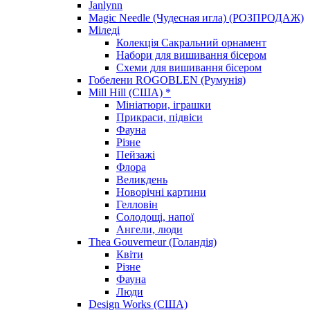
Janlynn
Magic Needle (Чудесная игла) (РОЗПРОДАЖ)
Міледі
Колекція Сакральний орнамент
Набори для вишивання бісером
Схеми для вишивання бісером
Гобелени ROGOBLEN (Румунія)
Mill Hill (США) *
Мініатюри, іграшки
Прикраси, підвіси
Фауна
Різне
Пейзажі
Флора
Великдень
Новорічні картини
Гелловін
Солодощі, напої
Ангели, люди
Thea Gouverneur (Голандія)
Квіти
Різне
Фауна
Люди
Design Works (США)