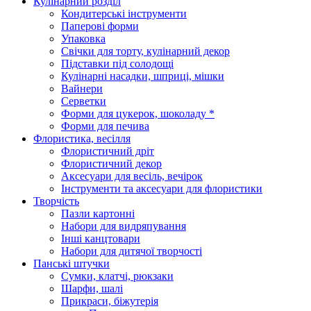
Кулінарний розділ
Кондитерські інструменти
Паперові форми
Упаковка
Свічки для торту, кулінарний декор
Підставки під солодощі
Кулінарні насадки, шприці, мішки
Вайнери
Серветки
Форми для цукерок, шоколаду *
Форми для печива
Флористика, весілля
Флористичний дріт
Флористичний декор
Аксесуари для весіль, вечірок
Інструменти та аксесуари для флористики
Творчість
Пазли картонні
Набори для видряпування
Інші канцтовари
Набори для дитячої творчості
Панські штучки
Сумки, клатчі, рюкзаки
Шарфи, шалі
Прикраси, біжутерія