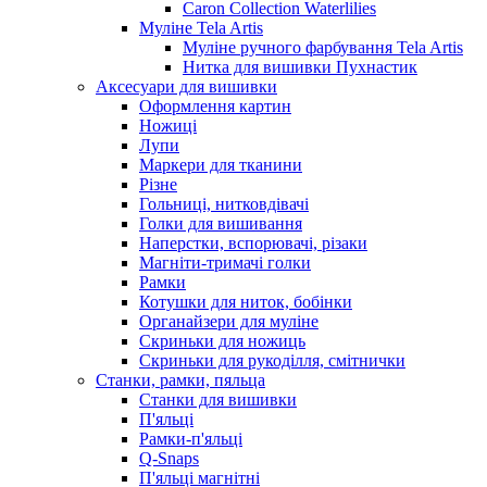
Caron Collection Waterlilies
Муліне Tela Artis
Муліне ручного фарбування Tela Artis
Нитка для вишивки Пухнастик
Аксесуари для вишивки
Оформлення картин
Ножиці
Лупи
Маркери для тканини
Різне
Гольниці, нитковдівачі
Голки для вишивання
Наперстки, вспорювачі, різаки
Магніти-тримачі голки
Рамки
Котушки для ниток, бобінки
Органайзери для муліне
Скриньки для ножиць
Скриньки для рукоділля, смітнички
Станки, рамки, пяльца
Станки для вишивки
П'яльці
Рамки-п'яльці
Q-Snaps
П'яльці магнітні