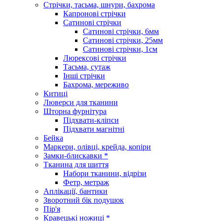
Стрічки, тасьма, шнури, бахрома
Капронові стрічки
Сатинові стрічки
Сатинові стрічки, 6мм
Сатинові стрічки, 25мм
Сатинові стрічки, 1см
Люрексові стрічки
Тасьма, сутаж
Інші стрічки
Бахрома, мереживо
Китиці
Люверси для тканини
Шторна фурнітура
Підхвати-кліпси
Підхвати магнітні
Бейка
Маркери, олівці, крейда, копіри
Замки-блискавки *
Тканина для шиття
Набори тканини, відрізи
Фетр, метраж
Аплікації, бантики
Зворотний бік подушок
Пір'я
Кравецькі ножиці *