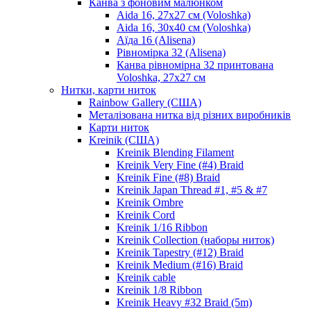
Канва з фоновим малюнком
Aida 16, 27х27 см (Voloshka)
Aida 16, 30х40 см (Voloshka)
Аїда 16 (Alisena)
Рівномірка 32 (Alisena)
Канва рівномірна 32 принтована
Voloshka, 27х27 см
Нитки, карти ниток
Rainbow Gallery (США)
Металізована нитка від різних виробників
Карти ниток
Kreinik (США)
Kreinik Blending Filament
Kreinik Very Fine (#4) Braid
Kreinik Fine (#8) Braid
Kreinik Japan Thread #1, #5 & #7
Kreinik Ombre
Kreinik Cord
Kreinik 1/16 Ribbon
Kreinik Collection (наборы ниток)
Kreinik Tapestry (#12) Braid
Kreinik Medium (#16) Braid
Kreinik cable
Kreinik 1/8 Ribbon
Kreinik Heavy #32 Braid (5m)