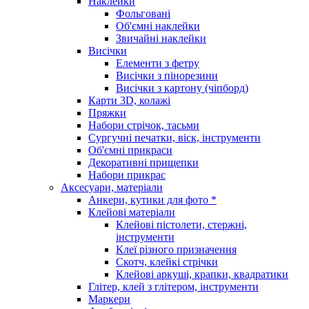
Наклейки
Фольговані
Об'ємні наклейки
Звичайні наклейки
Висічки
Елементи з фетру
Висічки з пінорезини
Висічки з картону (чіпборд)
Карти 3D, колажі
Пряжки
Набори стрічок, тасьми
Сургучні печатки, віск, інструменти
Об'ємні прикраси
Декоративні прищепки
Набори прикрас
Аксесуари, матеріали
Анкери, кутики для фото *
Клейові матеріали
Клейові пістолети, стержні,
інструменти
Клеї різного призначення
Скотч, клейкі стрічки
Клейові аркуші, крапки, квадратики
Глітер, клей з глітером, інструменти
Маркери