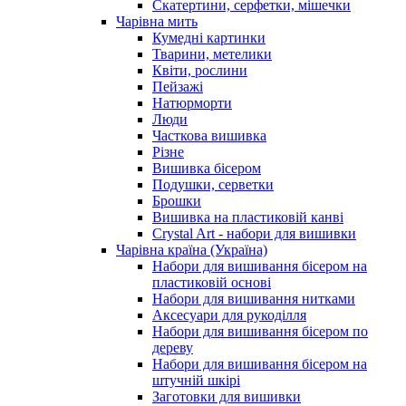
Скатертини, серфетки, мішечки
Чарiвна мить
Кумедні картинки
Тварини, метелики
Квіти, рослини
Пейзажі
Натюрморти
Люди
Часткова вишивка
Різне
Вишивка бісером
Подушки, серветки
Брошки
Вишивка на пластиковій канві
Crystal Art - набори для вишивки
Чарівна країна (Україна)
Набори для вишивання бісером на
пластиковій основі
Набори для вишивання нитками
Аксесуари для рукоділля
Набори для вишивання бісером по
дереву
Набори для вишивання бісером на
штучній шкірі
Заготовки для вишивки