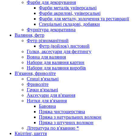
Фарби для декорування
Фарби металік універсальні
Фарби акрилові, універсальні
Фарби для металу, золочення та реставрації
Спеціальні складові, добавки
Фурнітура декоративна
Валяння, фетр
Фетр різноманітний
Фетр (войлок) листовий
Голки, аксесуари для фелтингу
Вовна для валяння
Набори для валяння картин
Набори для валяння виробів
В'язання, фриволіте
Спиці в'язальні
Фриволіте
Гачки в'язальні
Аксесуари для в'язання
Нитки для в'язання
Бавовна
Пряжа чистошерстяна
Пряжа з натуральних волокон
Пряжа з штучних волокон
Література по в'язанню *
Квілтінг, шиття