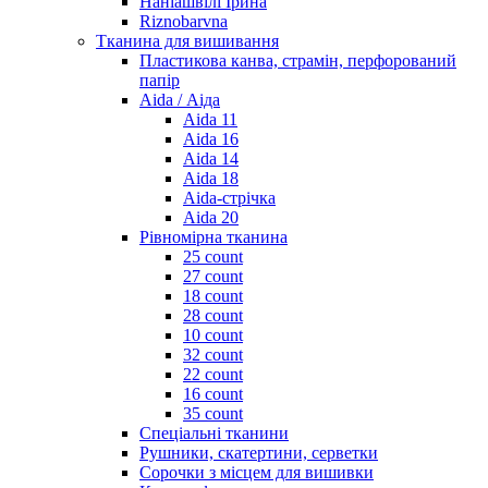
Наніашвілі Ірина
Riznobarvna
Тканина для вишивання
Пластикова канва, страмін, перфорований
папір
Aida / Аіда
Aida 11
Aida 16
Aida 14
Aida 18
Aida-стрічка
Aida 20
Рівномірна тканина
25 count
27 count
18 count
28 count
10 count
32 count
22 count
16 count
35 count
Спеціальні тканини
Рушники, скатертини, серветки
Сорочки з місцем для вишивки