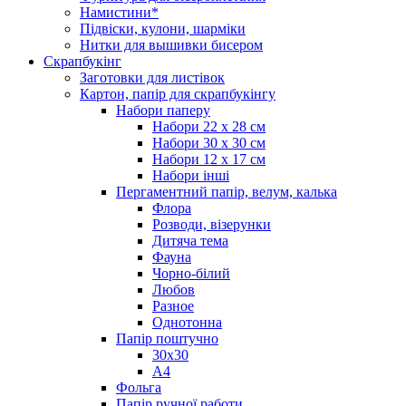
Намистини*
Підвіски, кулони, шарміки
Нитки для вышивки бисером
Скрапбукінг
Заготовки для листівок
Картон, папір для скрапбукінгу
Набори паперу
Набори 22 х 28 см
Набори 30 х 30 см
Набори 12 х 17 см
Набори інші
Пергаментний папір, велум, калька
Флора
Розводи, візерунки
Дитяча тема
Фауна
Чорно-білий
Любов
Разное
Однотонна
Папір поштучно
30х30
А4
Фольга
Папір ручної работи