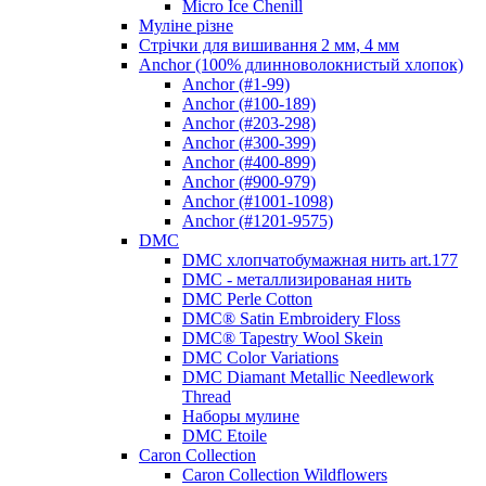
Micro Ice Chenill
Муліне різне
Стрічки для вишивання 2 мм, 4 мм
Anchor (100% длинноволокнистый хлопок)
Anchor (#1-99)
Anchor (#100-189)
Anchor (#203-298)
Anchor (#300-399)
Anchor (#400-899)
Anchor (#900-979)
Anchor (#1001-1098)
Anchor (#1201-9575)
DMC
DMC хлопчатобумажная нить art.177
DMC - металлизированая нить
DMC Perle Cotton
DMC® Satin Embroidery Floss
DMC® Tapestry Wool Skein
DMC Color Variations
DMC Diamant Metallic Needlework
Thread
Наборы мулине
DMC Etoile
Caron Collection
Caron Collection Wildflowers