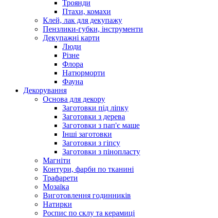
Троянди
Птахи, комахи
Клей, лак для декупажу
Пензлики-губки, інструменти
Декупажні карти
Люди
Різне
Флора
Натюрморти
Фауна
Декорування
Основа для декору
Заготовки під ліпку
Заготовки з дерева
Заготовки з пап'є маше
Інші заготовки
Заготовки з гіпсу
Заготовки з пінопласту
Магніти
Контури, фарби по тканині
Трафарети
Мозаїка
Виготовлення годинників
Натирки
Роспис по склу та керамиці