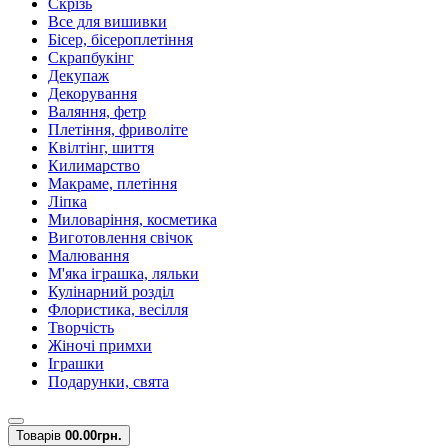
Скрізь
Все для вишивки
Бісер, бісероплетіння
Скрапбукінг
Декупаж
Декорування
Валяння, фетр
Плетіння, фриволіте
Квілтінг, шиття
Килимарство
Макраме, плетіння
Ліпка
Миловаріння, косметика
Виготовлення свічок
Малювання
М'яка іграшка, ляльки
Кулінарний розділ
Флористика, весілля
Творчість
Жіночі примхи
Іграшки
Подарунки, свята
Товарів
0
0.00грн.