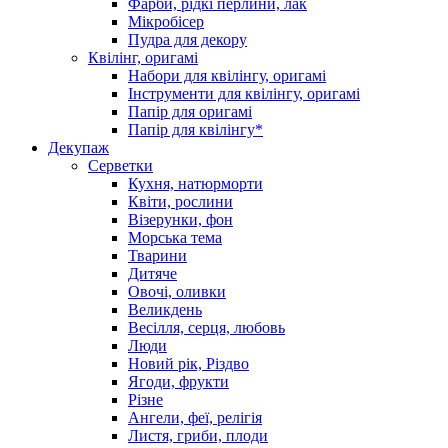
Фарби, рідкі перлини, лак
Мікробісер
Пудра для декору
Квілінг, оригамі
Набори для квілінгу, оригамі
Інструменти для квілінгу, оригамі
Папір для оригамі
Папір для квілінгу*
Декупаж
Серветки
Кухня, натюрморти
Квіти, рослини
Візерунки, фон
Морська тема
Тварини
Дитяче
Овочі, оливки
Великдень
Весілля, серця, любовь
Люди
Новий рік, Різдво
Ягоди, фрукти
Різне
Ангели, феї, релігія
Листя, гриби, плоди