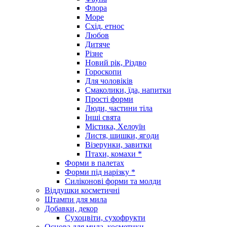
Флора
Море
Схід, етнос
Любов
Дитяче
Різне
Новий рік, Різдво
Гороскопи
Для чоловіків
Смаколики, їда, напитки
Прості форми
Люди, частини тіла
Інші свята
Містика, Хелоуїн
Листя, шишки, ягоди
Візерунки, завитки
Птахи, комахи *
Форми в палетах
Форми під нарізку *
Силіконові форми та молди
Віддушки косметичні
Штампи для мила
Добавки, декор
Сухоцвіти, сухофрукти
Основа для мила, косметики