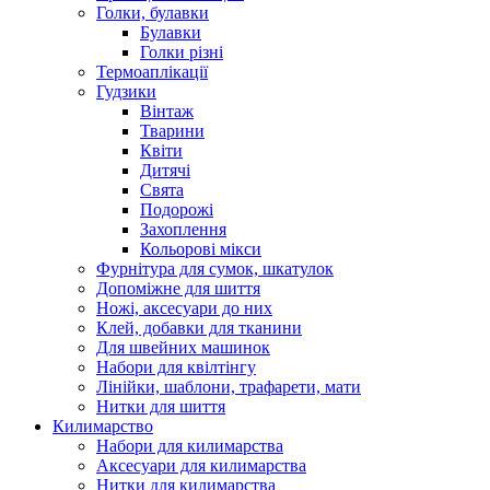
Голки, булавки
Булавки
Голки різні
Термоаплікації
Гудзики
Вінтаж
Тварини
Квіти
Дитячі
Свята
Подорожі
Захоплення
Кольорові мікси
Фурнітура для сумок, шкатулок
Допоміжне для шиття
Ножі, аксесуари до них
Клей, добавки для тканини
Для швейних машинок
Набори для квілтінгу
Лінійки, шаблони, трафарети, мати
Нитки для шиття
Килимарство
Набори для килимарства
Аксесуари для килимарства
Нитки для килимарства