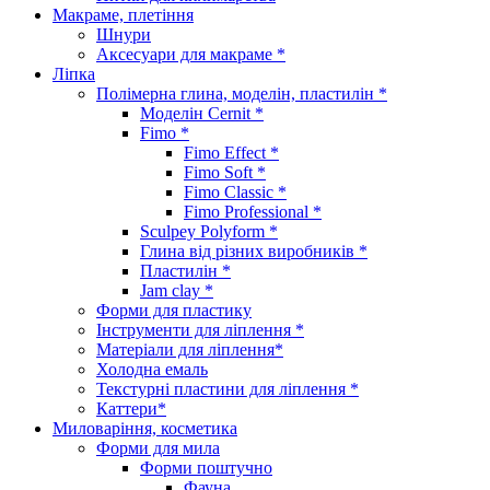
Макраме, плетіння
Шнури
Аксесуари для макраме *
Ліпка
Полімерна глина, моделін, пластилін *
Моделін Cernit *
Fimo *
Fimo Effect *
Fimo Soft *
Fimo Classic *
Fimo Professional *
Sculpey Polyform *
Глина від різних виробників *
Пластилін *
Jam clay *
Форми для пластику
Інструменти для ліплення *
Матеріали для ліплення*
Холодна емаль
Текстурні пластини для ліплення *
Каттери*
Миловаріння, косметика
Форми для мила
Форми поштучно
Фауна