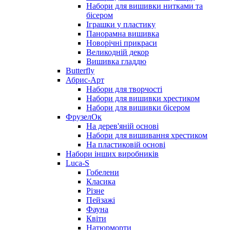
Набори для вишивки нитками та
бісером
Іграшки у пластику
Панорамна вишивка
Новорічні прикраси
Великодній декор
Вишивка гладдю
Butterfly
Абрис-Арт
Набори для творчості
Набори для вишивки хрестиком
Набори для вишивки бісером
ФрузелОк
На дерев'яній основі
Набори для вишивання хрестиком
На пластиковій основі
Набори інших виробників
Luca-S
Гобелени
Класика
Різне
Пейзажі
Фауна
Квіти
Натюрморти