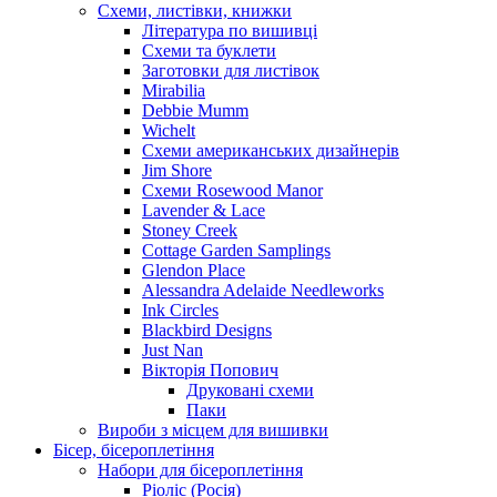
Схеми, листівки, книжки
Література по вишивці
Схеми та буклети
Заготовки для листівок
Mirabilia
Debbie Mumm
Wichelt
Схеми американських дизайнерів
Jim Shore
Cхеми Rosewood Manor
Lavender & Lace
Stoney Creek
Cottage Garden Samplings
Glendon Place
Alessandra Adelaide Needleworks
Ink Circles
Blackbird Designs
Just Nan
Вікторія Попович
Друковані схеми
Паки
Вироби з місцем для вишивки
Бісер, бісероплетіння
Набори для бісероплетіння
Ріоліс (Росія)