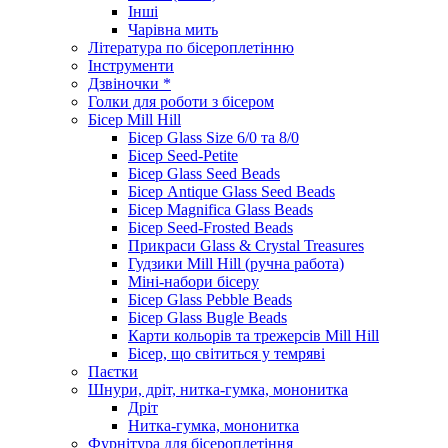
Інші
Чарівна мить
Література по бісероплетінню
Інструменти
Дзвіночки *
Голки для роботи з бісером
Бісер Mill Hill
Бісер Glass Size 6/0 та 8/0
Бісер Seed-Petite
Бісер Glass Seed Beads
Бісер Antique Glass Seed Beads
Бісер Magnifica Glass Beads
Бісер Seed-Frosted Beads
Прикраси Glass & Crystal Treasures
Гудзики Mill Hill (ручна работа)
Міні-набори бісеру
Бісер Glass Pebble Beads
Бісер Glass Bugle Beads
Карти кольорів та трежерсів Mill Hill
Бісер, що світиться у темряві
Паєтки
Шнури, дріт, нитка-гумка, мононитка
Дріт
Нитка-гумка, мононитка
Фурнітура для бісероплетіння