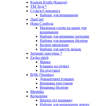
Kustom Krafts (Канада)
ТМ Леді *
Сузір'я Єдинорога
Набори для вишивання
ЛанСвіт
Нова Слобода
Малюнок-схема на канві для
вишивання
Набори для вишивки нитками
Набори для вишивки бісером
Бісерні мініатюри
Набори для шиття ляльок
Затишні хрестики *
Zayka stitch
Марки
Іграшки на підвісі
На підставці
ВДВ (Україна)
Декоративні іграшки
Вишивка хрестиком
Вишивка бісером
Mirabilia
Кольорова
Шопер під вишивку
Набори для вишивання декору