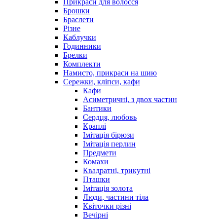
Прикраси для волосся
Брошки
Браслети
Різне
Каблучки
Годинники
Брелки
Комплекти
Намисто, прикраси на шию
Сережки, кліпси, кафи
Кафи
Асиметричні, з двох частин
Бантики
Сердця, любовь
Краплі
Імітація бірюзи
Імітація перлин
Предмети
Комахи
Квадратні, трикутні
Пташки
Імітація золота
Люди, частини тіла
Квіточки різні
Вечірні