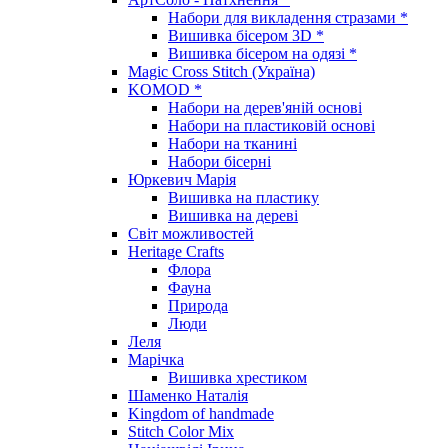
Набори для викладення стразами *
Вишивка бісером 3D *
Вишивка бісером на одязі *
Magic Cross Stitch (Україна)
KOMOD *
Набори на дерев'яній основі
Набори на пластиковій основі
Набори на тканині
Набори бісерні
Юркевич Марія
Вишивка на пластику
Вишивка на дереві
Світ можливостей
Heritage Crafts
Флора
Фауна
Природа
Люди
Леля
Марічка
Вишивка хрестиком
Шаменко Наталія
Kingdom of handmade
Stitch Color Mix