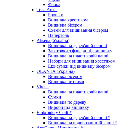
Флора
Тела Артіс
Брошки
Вишивка хрестиком
Вишивка бісером
Схеми для вишивання бісером
Папертоль
Alisena (Україна)
Вишивка на дерев'яній основі
Заготовки з фанери під вишивку
Вишивка на пластиковій канві
Набори для вишивання хрестиком
Еко-сумки під вишивку бісером
OLANTA (Україна)
Вишивка бісером
Вишивка нитками
Virena
Вишивка на пластиковій канві
Сумки
Вишивка по дереву
Вироби під вишивку
Embroidery Craft *
Вишивка на дерев'яній основі *
Вишивка на водорозчинній канві *
АртСоло - Натхнення *