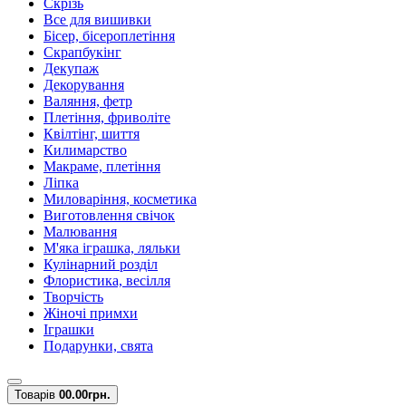
Скрізь
Все для вишивки
Бісер, бісероплетіння
Скрапбукінг
Декупаж
Декорування
Валяння, фетр
Плетіння, фриволіте
Квілтінг, шиття
Килимарство
Макраме, плетіння
Ліпка
Миловаріння, косметика
Виготовлення свічок
Малювання
М'яка іграшка, ляльки
Кулінарний розділ
Флористика, весілля
Творчість
Жіночі примхи
Іграшки
Подарунки, свята
Товарів
0
0.00грн.