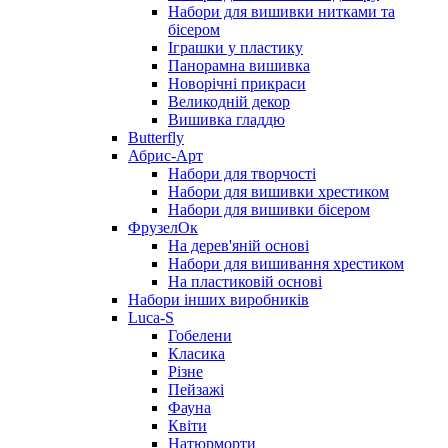
Набори для вишивки нитками та
бісером
Іграшки у пластику
Панорамна вишивка
Новорічні прикраси
Великодній декор
Вишивка гладдю
Butterfly
Абрис-Арт
Набори для творчості
Набори для вишивки хрестиком
Набори для вишивки бісером
ФрузелОк
На дерев'яній основі
Набори для вишивання хрестиком
На пластиковій основі
Набори інших виробників
Luca-S
Гобелени
Класика
Різне
Пейзажі
Фауна
Квіти
Натюрморти