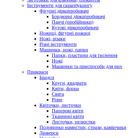
Інструменти для скрапбукингу
Фігурні діркопробивачі
Бордюрні діркопробивачі
Панчі (пробійники)
Кутові діркопробивачі
Ножиці, фігурні ножиці
Ножі, різаки
Різні інструменти
Машинки, ножі, папки
Папки, пластини для тиснення
Ножі
Машинки та приспособи для них
Прикраси
Брадси
Круги, квадрати
Квіти, флора
Свята
Різне
Квіточки, листочки
Паперові квіти
Тканинні квіти
Листочки, пелюстки
Половинки намистин, стрази, камінчики
Люверси