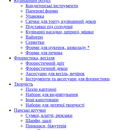
Кулінарний розділ
Кондитерські інструменти
Паперові форми
Упаковка
Свічки для торту, кулінарний декор
Підставки під солодощі
Кулінарні насадки, шприці, мішки
Вайнери
Серветки
Форми для цукерок, шоколаду *
Форми для печива
Флористика, весілля
Флористичний дріт
Флористичний декор
Аксесуари для весіль, вечірок
Інструменти та аксесуари для флористики
Творчість
Пазли картонні
Набори для видряпування
Інші канцтовари
Набори для дитячої творчості
Панські штучки
Сумки, клатчі, рюкзаки
Шарфи, шалі
Прикраси, біжутерія