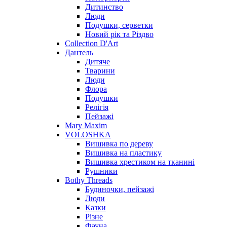
Дитинство
Люди
Подушки, серветки
Новий рік та Різдво
Collection D'Art
Дантель
Дитяче
Тварини
Люди
Флора
Подушки
Релігія
Пейзажі
Mary Maxim
VOLOSHKA
Вишивка по дереву
Вишивка на пластику
Вишивка хрестиком на тканині
Рушники
Bothy Threads
Будиночки, пейзажі
Люди
Казки
Різне
Фауна