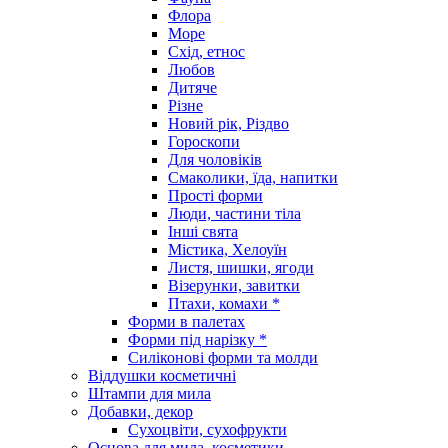
Флора
Море
Схід, етнос
Любов
Дитяче
Різне
Новий рік, Різдво
Гороскопи
Для чоловіків
Смаколики, їда, напитки
Прості форми
Люди, частини тіла
Інші свята
Містика, Хелоуїн
Листя, шишки, ягоди
Візерунки, завитки
Птахи, комахи *
Форми в палетах
Форми під нарізку *
Силіконові форми та молди
Віддушки косметичні
Штампи для мила
Добавки, декор
Сухоцвіти, сухофрукти
Основа для мила, косметики