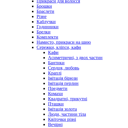
Прикраси для волосся
Брошки
Браслети
Різне
Каблучки
Годинники
Брелки
Комплекти
Намисто, прикраси на шию
Сережки, кліпси, кафи
Кафи
Асиметричні, з двох частин
Бантики
Сердця, любовь
Краплі
Імітація бірюзи
Імітація перлин
Предмети
Комахи
Квадратні, трикутні
Пташки
Імітація золота
Люди, частини тіла
Квіточки різні
Вечірні