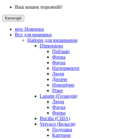
Ваш кошик порожній!
Категорії
new
Новинки
Все для вишивки
Набори для вишивання
Dimensions
Пейзажі
Флора
Фауна
Натюрморти
Люди
Дитяче
Новорічне
Різне
Lanarte (Голандія)
Люди
Фауна
Флора
Bucilla (США)
Vervaco (Бельгія)
Подушки
Картини