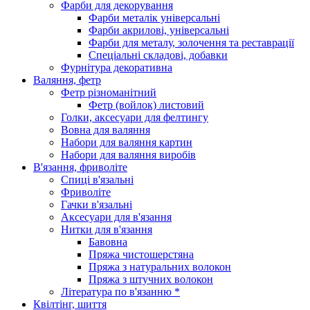
Фарби для декорування
Фарби металік універсальні
Фарби акрилові, універсальні
Фарби для металу, золочення та реставрації
Спеціальні складові, добавки
Фурнітура декоративна
Валяння, фетр
Фетр різноманітний
Фетр (войлок) листовий
Голки, аксесуари для фелтингу
Вовна для валяння
Набори для валяння картин
Набори для валяння виробів
В'язання, фриволіте
Спиці в'язальні
Фриволіте
Гачки в'язальні
Аксесуари для в'язання
Нитки для в'язання
Бавовна
Пряжа чистошерстяна
Пряжа з натуральних волокон
Пряжа з штучних волокон
Література по в'язанню *
Квілтінг, шиття