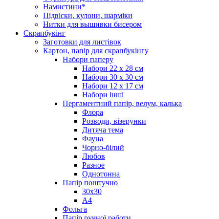
Намистини*
Підвіски, кулони, шарміки
Нитки для вышивки бисером
Скрапбукінг
Заготовки для листівок
Картон, папір для скрапбукінгу
Набори паперу
Набори 22 х 28 см
Набори 30 х 30 см
Набори 12 х 17 см
Набори інші
Пергаментний папір, велум, калька
Флора
Розводи, візерунки
Дитяча тема
Фауна
Чорно-білий
Любов
Разное
Однотонна
Папір поштучно
30х30
А4
Фольга
Папір ручної работи