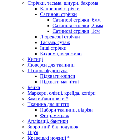
Стрічки, тасьма, шнури, бахрома
Капронові стрічки
Сатинові стрічки
Сатинові стрічки, 6мм
Сатинові стрічки, 25мм
Сатинові стрічки, 1см
Люрексові стрічки
Тасьма, сутаж
Інші стрічки
Бахрома, мереживо
Китиці
Люверси для тканини
Шторна фурнітура
Підхвати-кліпси
Підхвати магнітні
Бейка
Маркери, олівці, крейда, копіри
Замки-блискавки *
Тканина для шиття
Набори тканини, відрізи
Фетр, метраж
Аплікації, бантики
Зворотний бік подушок
Пір'я
Кравецькі ножиці *