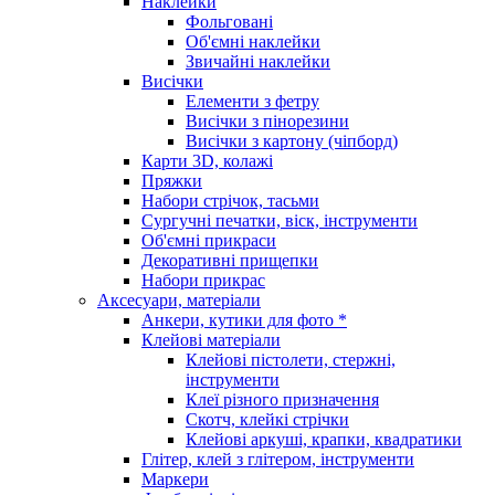
Наклейки
Фольговані
Об'ємні наклейки
Звичайні наклейки
Висічки
Елементи з фетру
Висічки з пінорезини
Висічки з картону (чіпборд)
Карти 3D, колажі
Пряжки
Набори стрічок, тасьми
Сургучні печатки, віск, інструменти
Об'ємні прикраси
Декоративні прищепки
Набори прикрас
Аксесуари, матеріали
Анкери, кутики для фото *
Клейові матеріали
Клейові пістолети, стержні,
інструменти
Клеї різного призначення
Скотч, клейкі стрічки
Клейові аркуші, крапки, квадратики
Глітер, клей з глітером, інструменти
Маркери