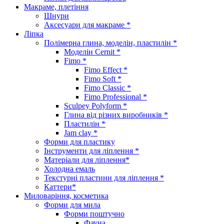
Макраме, плетіння
Шнури
Аксесуари для макраме *
Ліпка
Полімерна глина, моделін, пластилін *
Моделін Cernit *
Fimo *
Fimo Effect *
Fimo Soft *
Fimo Classic *
Fimo Professional *
Sculpey Polyform *
Глина від різних виробників *
Пластилін *
Jam clay *
Форми для пластику
Інструменти для ліплення *
Матеріали для ліплення*
Холодна емаль
Текстурні пластини для ліплення *
Каттери*
Миловаріння, косметика
Форми для мила
Форми поштучно
Фауна