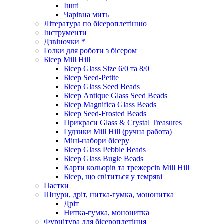
Інші
Чарівна мить
Література по бісероплетінню
Інструменти
Дзвіночки *
Голки для роботи з бісером
Бісер Mill Hill
Бісер Glass Size 6/0 та 8/0
Бісер Seed-Petite
Бісер Glass Seed Beads
Бісер Antique Glass Seed Beads
Бісер Magnifica Glass Beads
Бісер Seed-Frosted Beads
Прикраси Glass & Crystal Treasures
Гудзики Mill Hill (ручна работа)
Міні-набори бісеру
Бісер Glass Pebble Beads
Бісер Glass Bugle Beads
Карти кольорів та трежерсів Mill Hill
Бісер, що світиться у темряві
Паєтки
Шнури, дріт, нитка-гумка, мононитка
Дріт
Нитка-гумка, мононитка
Фурнітура для бісероплетіння