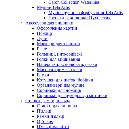
Caron Collection Waterlilies
Муліне Tela Artis
Муліне ручного фарбування Tela Artis
Нитка для вишивки Пухнастик
Аксесуари для вишивки
Оформлення картин
Ножиці
Лупи
Маркери для тканини
Різне
Гольниці, нитковдівачі
Голки для вишивання
Наперстки, вспорювачі, різаки
Магніти-тримачі голки
Рамки
Котушки для ниток, бобінки
Органайзери для муліне
Скриньки для ножиць
Скриньки для рукоділля, смітнички
Станки, рамки, пяльца
Станки для вишивки
П'яльці
Рамки-п'яльці
Q-Snaps
П'яльці магнітні