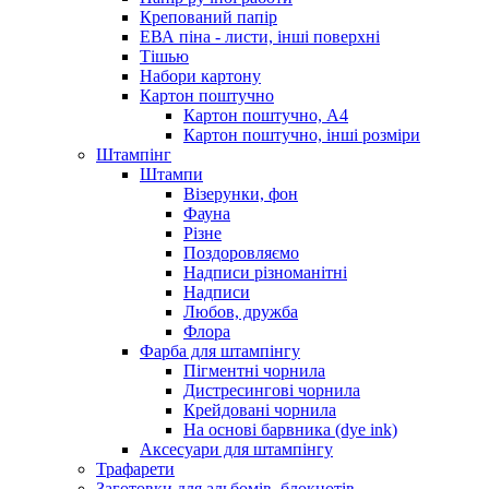
Крепований папір
ЕВА піна - листи, інші поверхні
Тішью
Набори картону
Картон поштучно
Картон поштучно, А4
Картон поштучно, інші розміри
Штампінг
Штампи
Візерунки, фон
Фауна
Різне
Поздоровляємо
Надписи різноманітні
Надписи
Любов, дружба
Флора
Фарба для штампінгу
Пігментні чорнила
Дистресингові чорнила
Крейдовані чорнила
На основі барвника (dye ink)
Аксесуари для штампінгу
Трафарети
Заготовки для альбомів, блокнотів