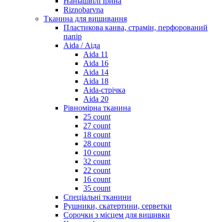
Наніашвілі Ірина
Riznobarvna
Тканина для вишивання
Пластикова канва, страмін, перфорований
папір
Aida / Аіда
Aida 11
Aida 16
Aida 14
Aida 18
Aida-стрічка
Aida 20
Рівномірна тканина
25 count
27 count
18 count
28 count
10 count
32 count
22 count
16 count
35 count
Спеціальні тканини
Рушники, скатертини, серветки
Сорочки з місцем для вишивки