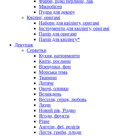
Фарби, рідкі перлини, лак
Мікробісер
Пудра для декору
Квілінг, оригамі
Набори для квілінгу, оригамі
Інструменти для квілінгу, оригамі
Папір для оригамі
Папір для квілінгу*
Декупаж
Серветки
Кухня, натюрморти
Квіти, рослини
Візерунки, фон
Морська тема
Тварини
Дитяче
Овочі, оливки
Великдень
Весілля, серця, любовь
Люди
Новий рік, Різдво
Ягоди, фрукти
Різне
Ангели, феї, релігія
Листя, гриби, плоди