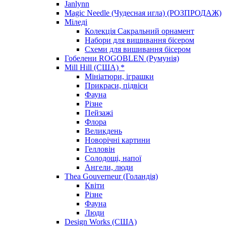
Janlynn
Magic Needle (Чудесная игла) (РОЗПРОДАЖ)
Міледі
Колекція Сакральний орнамент
Набори для вишивання бісером
Схеми для вишивання бісером
Гобелени ROGOBLEN (Румунія)
Mill Hill (США) *
Мініатюри, іграшки
Прикраси, підвіси
Фауна
Різне
Пейзажі
Флора
Великдень
Новорічні картини
Гелловін
Солодощі, напої
Ангели, люди
Thea Gouverneur (Голандія)
Квіти
Різне
Фауна
Люди
Design Works (США)