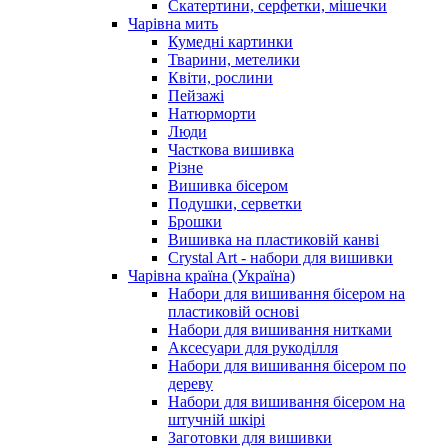
Скатертини, серфетки, мішечки
Чарiвна мить
Кумедні картинки
Тварини, метелики
Квіти, рослини
Пейзажі
Натюрморти
Люди
Часткова вишивка
Різне
Вишивка бісером
Подушки, серветки
Брошки
Вишивка на пластиковій канві
Crystal Art - набори для вишивки
Чарівна країна (Україна)
Набори для вишивання бісером на
пластиковій основі
Набори для вишивання нитками
Аксесуари для рукоділля
Набори для вишивання бісером по
дереву
Набори для вишивання бісером на
штучній шкірі
Заготовки для вишивки