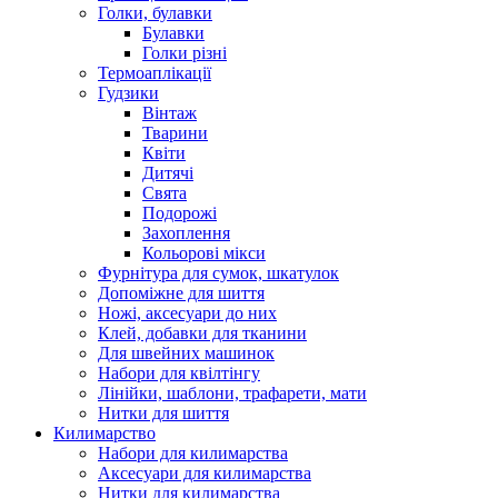
Голки, булавки
Булавки
Голки різні
Термоаплікації
Гудзики
Вінтаж
Тварини
Квіти
Дитячі
Свята
Подорожі
Захоплення
Кольорові мікси
Фурнітура для сумок, шкатулок
Допоміжне для шиття
Ножі, аксесуари до них
Клей, добавки для тканини
Для швейних машинок
Набори для квілтінгу
Лінійки, шаблони, трафарети, мати
Нитки для шиття
Килимарство
Набори для килимарства
Аксесуари для килимарства
Нитки для килимарства