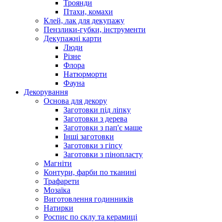
Троянди
Птахи, комахи
Клей, лак для декупажу
Пензлики-губки, інструменти
Декупажні карти
Люди
Різне
Флора
Натюрморти
Фауна
Декорування
Основа для декору
Заготовки під ліпку
Заготовки з дерева
Заготовки з пап'є маше
Інші заготовки
Заготовки з гіпсу
Заготовки з пінопласту
Магніти
Контури, фарби по тканині
Трафарети
Мозаїка
Виготовлення годинників
Натирки
Роспис по склу та керамиці