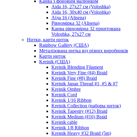
Канва з фоновим малюнком
Aida 16, 27х27 см (Voloshka)
Aida 16, 30х40 см (Voloshka)
Аїда 16 (Alisena)
Рівномірка 32 (Alisena)
Канва рівномірна 32 принтована
Voloshka, 27х27 см
Нитки, карти ниток
Rainbow Gallery (США)
Металізована нитка від різних виробників
Карти ниток
Kreinik (США)
Kreinik Blending Filament
Kreinik Very Fine (#4) Braid
Kreinik Fine (#8) Braid
Kreinik Japan Thread #1, #5 & #7
Kreinik Ombre
Kreinik Cord
Kreinik 1/16 Ribbon
Kreinik Collection (наборы ниток)
Kreinik Tapestry (#12) Braid
Kreinik Medium (#16) Braid
Kreinik cable
Kreinik 1/8 Ribbon
Kreinik Heavy #32 Braid (5m)