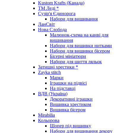
Kustom Krafts (Канада)
ТМ Леді *
Сузір'я Єдинорога
Набори для вишивання
ЛанСвіт
Нова Слобода
Малюнок-схема на канві для
вишивання
Набори для вишивки нитками
Набори для вишивки бісером
Бісерні мініатюри
Набори для шиття ляльок
Затишні хрестики *
Zayka stitch
Марки
Іграшки на підвісі
На підставці
ВДВ (Україна)
Декоративні іграшки
Вишивка хрестиком
Вишивка бісером
Mirabilia
Кольорова
Шопер під вишивку
Набори для вишивання декору