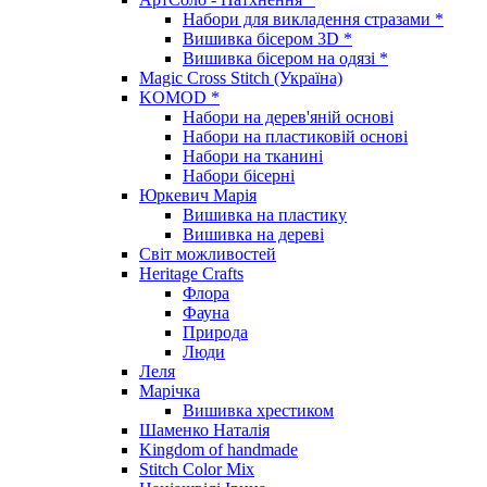
Набори для викладення стразами *
Вишивка бісером 3D *
Вишивка бісером на одязі *
Magic Cross Stitch (Україна)
KOMOD *
Набори на дерев'яній основі
Набори на пластиковій основі
Набори на тканині
Набори бісерні
Юркевич Марія
Вишивка на пластику
Вишивка на дереві
Світ можливостей
Heritage Crafts
Флора
Фауна
Природа
Люди
Леля
Марічка
Вишивка хрестиком
Шаменко Наталія
Kingdom of handmade
Stitch Color Mix