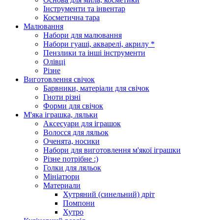
Інструменти та інвентар
Косметична тара
Малювання
Набори для малювання
Набори гуаші, акварелі, акрилу *
Пензлики та інші інструменти
Олівці
Різне
Виготовлення свічок
Барвники, матеріали для свічок
Гноти різні
Форми для свічок
М'яка іграшка, ляльки
Аксесуари для іграшок
Волосся для ляльок
Оченята, носики
Набори для виготовлення м'якої іграшки
Різне потрібне :)
Голки для ляльок
Мініатюри
Материали
Хутряний (синельний) дріт
Помпони
Хутро