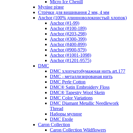
Micro Ice Chenill
Муліне різне
Стрічки для вишивання 2 мм, 4 мм
Anchor (100% длинноволокнистый хлопок)
Anchor (#1-99)
Anchor (#100-189)
Anchor (#203-298)
Anchor (#300-399)
Anchor (#400-899)
Anchor (#900-979)
Anchor (#1001-1098)
Anchor (#1201-9575)
DMC
DMC хлопчатобумажная нить art.177
DMC - металлизированая нить
DMC Perle Cotton
DMC® Satin Embroidery Floss
DMC® Tapestry Wool Skein
DMC Color Variations
DMC Diamant Metallic Needlework
Thread
Наборы мулине
DMC Etoile
Caron Collection
Caron Collection Wildflowers