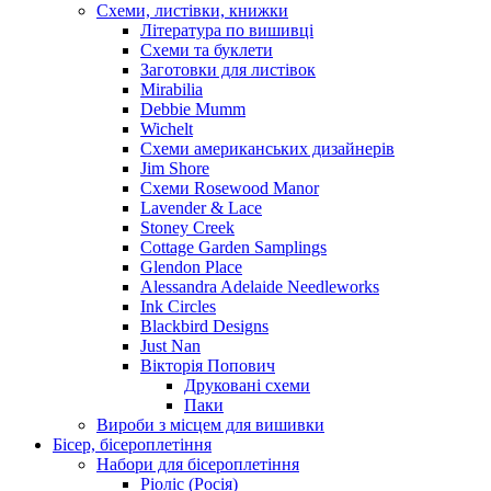
Схеми, листівки, книжки
Література по вишивці
Схеми та буклети
Заготовки для листівок
Mirabilia
Debbie Mumm
Wichelt
Схеми американських дизайнерів
Jim Shore
Cхеми Rosewood Manor
Lavender & Lace
Stoney Creek
Cottage Garden Samplings
Glendon Place
Alessandra Adelaide Needleworks
Ink Circles
Blackbird Designs
Just Nan
Вікторія Попович
Друковані схеми
Паки
Вироби з місцем для вишивки
Бісер, бісероплетіння
Набори для бісероплетіння
Ріоліс (Росія)