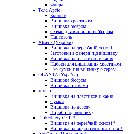
Флора
Тела Артіс
Брошки
Вишивка хрестиком
Вишивка бісером
Схеми для вишивання бісером
Папертоль
Alisena (Україна)
Вишивка на дерев'яній основі
Заготовки з фанери під вишивку
Вишивка на пластиковій канві
Набори для вишивання хрестиком
Еко-сумки під вишивку бісером
OLANTA (Україна)
Вишивка бісером
Вишивка нитками
Virena
Вишивка на пластиковій канві
Сумки
Вишивка по дереву
Вироби під вишивку
Embroidery Craft *
Вишивка на дерев'яній основі *
Вишивка на водорозчинній канві *
АртСоло - Натхнення *