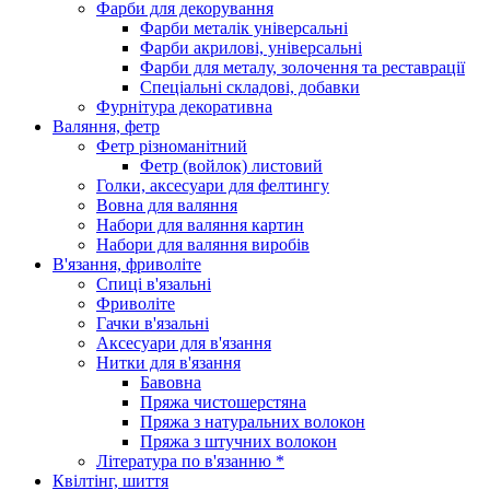
Фарби для декорування
Фарби металік універсальні
Фарби акрилові, універсальні
Фарби для металу, золочення та реставрації
Спеціальні складові, добавки
Фурнітура декоративна
Валяння, фетр
Фетр різноманітний
Фетр (войлок) листовий
Голки, аксесуари для фелтингу
Вовна для валяння
Набори для валяння картин
Набори для валяння виробів
В'язання, фриволіте
Спиці в'язальні
Фриволіте
Гачки в'язальні
Аксесуари для в'язання
Нитки для в'язання
Бавовна
Пряжа чистошерстяна
Пряжа з натуральних волокон
Пряжа з штучних волокон
Література по в'язанню *
Квілтінг, шиття