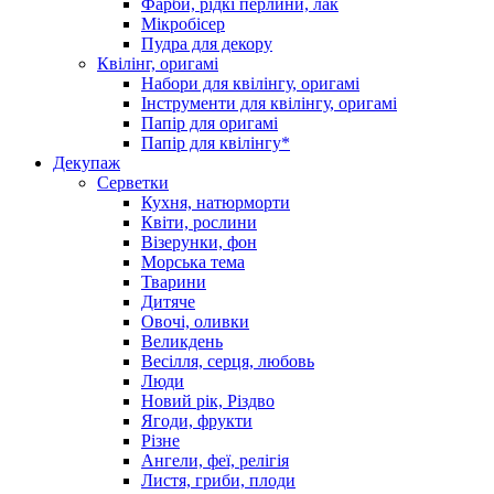
Фарби, рідкі перлини, лак
Мікробісер
Пудра для декору
Квілінг, оригамі
Набори для квілінгу, оригамі
Інструменти для квілінгу, оригамі
Папір для оригамі
Папір для квілінгу*
Декупаж
Серветки
Кухня, натюрморти
Квіти, рослини
Візерунки, фон
Морська тема
Тварини
Дитяче
Овочі, оливки
Великдень
Весілля, серця, любовь
Люди
Новий рік, Різдво
Ягоди, фрукти
Різне
Ангели, феї, релігія
Листя, гриби, плоди