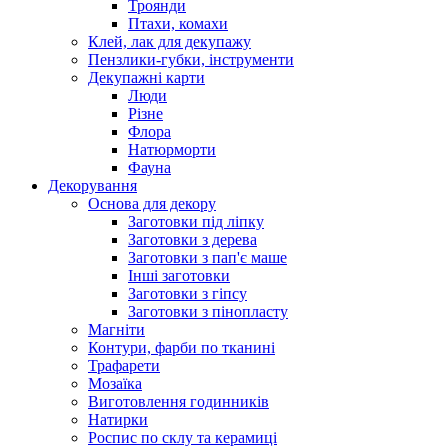
Троянди
Птахи, комахи
Клей, лак для декупажу
Пензлики-губки, інструменти
Декупажні карти
Люди
Різне
Флора
Натюрморти
Фауна
Декорування
Основа для декору
Заготовки під ліпку
Заготовки з дерева
Заготовки з пап'є маше
Інші заготовки
Заготовки з гіпсу
Заготовки з пінопласту
Магніти
Контури, фарби по тканині
Трафарети
Мозаїка
Виготовлення годинників
Натирки
Роспис по склу та керамиці