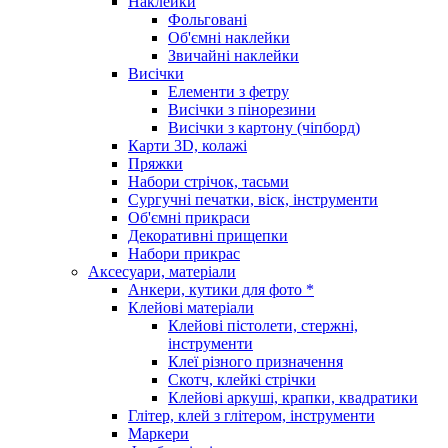
Наклейки
Фольговані
Об'ємні наклейки
Звичайні наклейки
Висічки
Елементи з фетру
Висічки з пінорезини
Висічки з картону (чіпборд)
Карти 3D, колажі
Пряжки
Набори стрічок, тасьми
Сургучні печатки, віск, інструменти
Об'ємні прикраси
Декоративні прищепки
Набори прикрас
Аксесуари, матеріали
Анкери, кутики для фото *
Клейові матеріали
Клейові пістолети, стержні,
інструменти
Клеї різного призначення
Скотч, клейкі стрічки
Клейові аркуші, крапки, квадратики
Глітер, клей з глітером, інструменти
Маркери