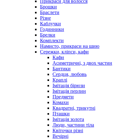
Прикраси для волосся
Брошки
Браслети
Різне
Каблучки
Годинники
Брелки
Комплекти
Намисто, прикраси на шию
Сережки, кліпси, кафи
Кафи
Асиметричні, з двох частин
Бантики
Сердця, любовь
Краплі
Імітація бірюзи
Імітація перлин
Предмети
Комахи
Квадратні, трикутні
Пташки
Імітація золота
Люди, частини тіла
Квіточки різні
Вечірні