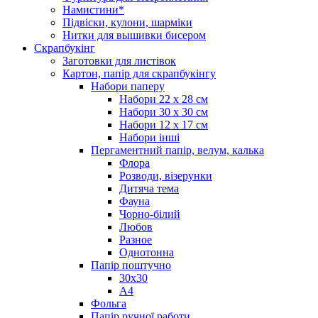
Намистини*
Підвіски, кулони, шарміки
Нитки для вышивки бисером
Скрапбукінг
Заготовки для листівок
Картон, папір для скрапбукінгу
Набори паперу
Набори 22 х 28 см
Набори 30 х 30 см
Набори 12 х 17 см
Набори інші
Пергаментний папір, велум, калька
Флора
Розводи, візерунки
Дитяча тема
Фауна
Чорно-білий
Любов
Разное
Однотонна
Папір поштучно
30х30
А4
Фольга
Папір ручної работи