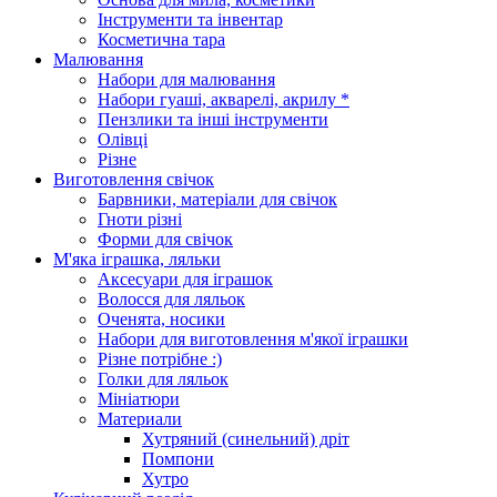
Інструменти та інвентар
Косметична тара
Малювання
Набори для малювання
Набори гуаші, акварелі, акрилу *
Пензлики та інші інструменти
Олівці
Різне
Виготовлення свічок
Барвники, матеріали для свічок
Гноти різні
Форми для свічок
М'яка іграшка, ляльки
Аксесуари для іграшок
Волосся для ляльок
Оченята, носики
Набори для виготовлення м'якої іграшки
Різне потрібне :)
Голки для ляльок
Мініатюри
Материали
Хутряний (синельний) дріт
Помпони
Хутро