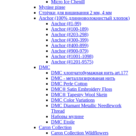
Micro Ice Chenill
Муліне різне
Стрічки для вишивання 2 мм, 4 мм
Anchor (100% длинноволокнистый хлопок)
Anchor (#1-99)
Anchor (#100-189)
Anchor (#203-298)
Anchor (#300-399)
Anchor (#400-899)
Anchor (#900-979)
Anchor (#1001-1098)
Anchor (#1201-9575)
DMC
DMC хлопчатобумажная нить art.177
DMC - металлизированая нить
DMC Perle Cotton
DMC® Satin Embroidery Floss
DMC® Tapestry Wool Skein
DMC Color Variations
DMC Diamant Metallic Needlework
Thread
Наборы мулине
DMC Etoile
Caron Collection
Caron Collection Wildflowers