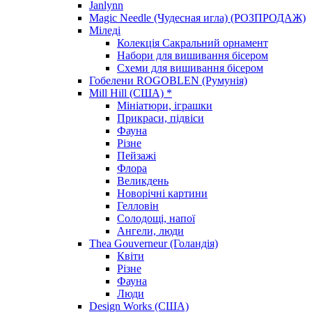
Janlynn
Magic Needle (Чудесная игла) (РОЗПРОДАЖ)
Міледі
Колекція Сакральний орнамент
Набори для вишивання бісером
Схеми для вишивання бісером
Гобелени ROGOBLEN (Румунія)
Mill Hill (США) *
Мініатюри, іграшки
Прикраси, підвіси
Фауна
Різне
Пейзажі
Флора
Великдень
Новорічні картини
Гелловін
Солодощі, напої
Ангели, люди
Thea Gouverneur (Голандія)
Квіти
Різне
Фауна
Люди
Design Works (США)