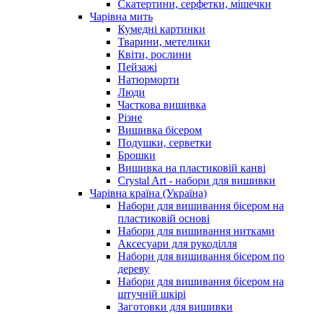
Скатертини, серфетки, мішечки
Чарiвна мить
Кумедні картинки
Тварини, метелики
Квіти, рослини
Пейзажі
Натюрморти
Люди
Часткова вишивка
Різне
Вишивка бісером
Подушки, серветки
Брошки
Вишивка на пластиковій канві
Crystal Art - набори для вишивки
Чарівна країна (Україна)
Набори для вишивання бісером на
пластиковій основі
Набори для вишивання нитками
Аксесуари для рукоділля
Набори для вишивання бісером по
дереву
Набори для вишивання бісером на
штучній шкірі
Заготовки для вишивки