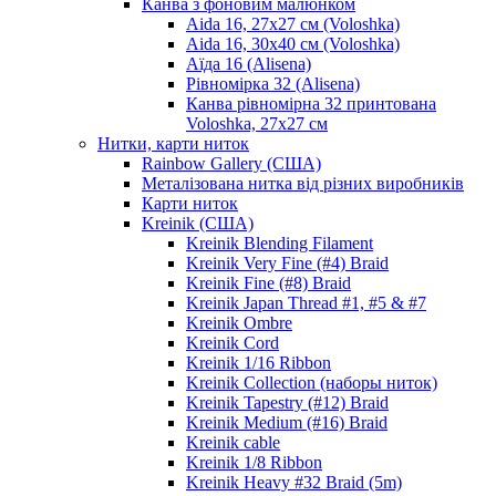
Канва з фоновим малюнком
Aida 16, 27х27 см (Voloshka)
Aida 16, 30х40 см (Voloshka)
Аїда 16 (Alisena)
Рівномірка 32 (Alisena)
Канва рівномірна 32 принтована
Voloshka, 27х27 см
Нитки, карти ниток
Rainbow Gallery (США)
Металізована нитка від різних виробників
Карти ниток
Kreinik (США)
Kreinik Blending Filament
Kreinik Very Fine (#4) Braid
Kreinik Fine (#8) Braid
Kreinik Japan Thread #1, #5 & #7
Kreinik Ombre
Kreinik Cord
Kreinik 1/16 Ribbon
Kreinik Collection (наборы ниток)
Kreinik Tapestry (#12) Braid
Kreinik Medium (#16) Braid
Kreinik cable
Kreinik 1/8 Ribbon
Kreinik Heavy #32 Braid (5m)