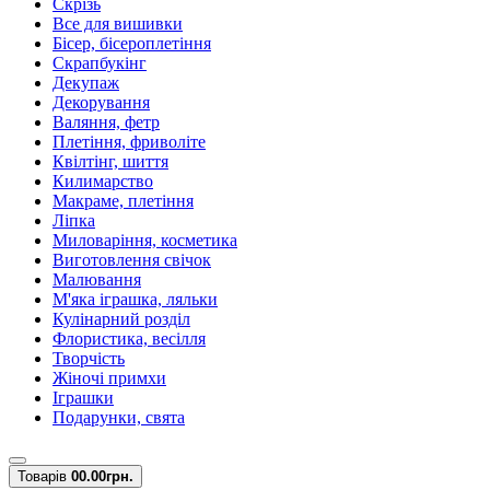
Скрізь
Все для вишивки
Бісер, бісероплетіння
Скрапбукінг
Декупаж
Декорування
Валяння, фетр
Плетіння, фриволіте
Квілтінг, шиття
Килимарство
Макраме, плетіння
Ліпка
Миловаріння, косметика
Виготовлення свічок
Малювання
М'яка іграшка, ляльки
Кулінарний розділ
Флористика, весілля
Творчість
Жіночі примхи
Іграшки
Подарунки, свята
Товарів
0
0.00грн.