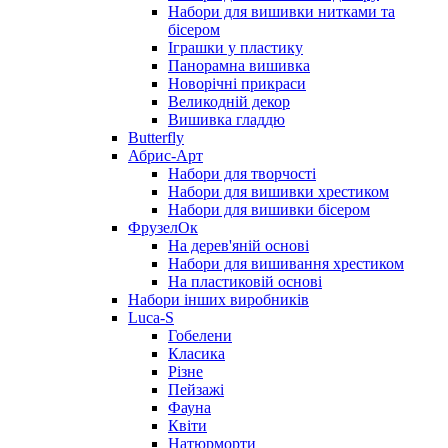
Набори для вишивки нитками та
бісером
Іграшки у пластику
Панорамна вишивка
Новорічні прикраси
Великодній декор
Вишивка гладдю
Butterfly
Абрис-Арт
Набори для творчості
Набори для вишивки хрестиком
Набори для вишивки бісером
ФрузелОк
На дерев'яній основі
Набори для вишивання хрестиком
На пластиковій основі
Набори інших виробників
Luca-S
Гобелени
Класика
Різне
Пейзажі
Фауна
Квіти
Натюрморти