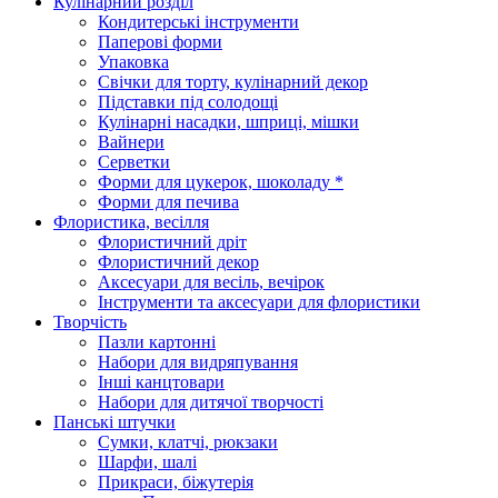
Кулінарний розділ
Кондитерські інструменти
Паперові форми
Упаковка
Свічки для торту, кулінарний декор
Підставки під солодощі
Кулінарні насадки, шприці, мішки
Вайнери
Серветки
Форми для цукерок, шоколаду *
Форми для печива
Флористика, весілля
Флористичний дріт
Флористичний декор
Аксесуари для весіль, вечірок
Інструменти та аксесуари для флористики
Творчість
Пазли картонні
Набори для видряпування
Інші канцтовари
Набори для дитячої творчості
Панські штучки
Сумки, клатчі, рюкзаки
Шарфи, шалі
Прикраси, біжутерія