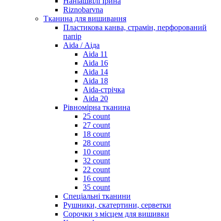
Наніашвілі Ірина
Riznobarvna
Тканина для вишивання
Пластикова канва, страмін, перфорований
папір
Aida / Аіда
Aida 11
Aida 16
Aida 14
Aida 18
Aida-стрічка
Aida 20
Рівномірна тканина
25 count
27 count
18 count
28 count
10 count
32 count
22 count
16 count
35 count
Спеціальні тканини
Рушники, скатертини, серветки
Сорочки з місцем для вишивки