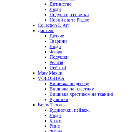
Дитинство
Люди
Подушки, серветки
Новий рік та Різдво
Collection D'Art
Дантель
Дитяче
Тварини
Люди
Флора
Подушки
Релігія
Пейзажі
Mary Maxim
VOLOSHKA
Вишивка по дереву
Вишивка на пластику
Вишивка хрестиком на тканині
Рушники
Bothy Threads
Будиночки, пейзажі
Люди
Казки
Різне
Фауна