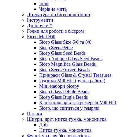
Інші
Чарівна мить
Література по бісероплетінню
Інструменти
Дзвіночки *
Голки для роботи з бісером
Бісер Mill Hill
Бісер Glass Size 6/0 та 8/0
Бісер Seed-Petite
Бісер Glass Seed Beads
Бісер Antique Glass Seed Beads
Бісер Magnifica Glass Beads
Бісер Seed-Frosted Beads
Прикраси Glass & Crystal Treasures
Гудзики Mill Hill (ручна работа)
Міні-набори бісеру
Бісер Glass Pebble Beads
Бісер Glass Bugle Beads
Карти кольорів та трежерсів Mill Hill
Бісер, що світиться у темряві
Паєтки
Шнури, дріт, нитка-гумка, мононитка
Дріт
Нитка-гумка, мононитка
Фурнітура для бісероплетіння