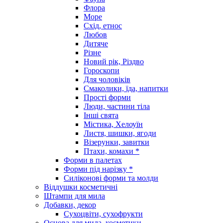
Флора
Море
Схід, етнос
Любов
Дитяче
Різне
Новий рік, Різдво
Гороскопи
Для чоловіків
Смаколики, їда, напитки
Прості форми
Люди, частини тіла
Інші свята
Містика, Хелоуїн
Листя, шишки, ягоди
Візерунки, завитки
Птахи, комахи *
Форми в палетах
Форми під нарізку *
Силіконові форми та молди
Віддушки косметичні
Штампи для мила
Добавки, декор
Сухоцвіти, сухофрукти
Основа для мила, косметики