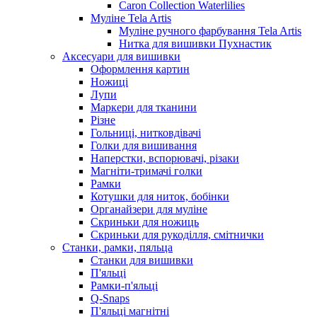
Caron Collection Waterlilies
Муліне Tela Artis
Муліне ручного фарбування Tela Artis
Нитка для вишивки Пухнастик
Аксесуари для вишивки
Оформлення картин
Ножиці
Лупи
Маркери для тканини
Різне
Гольниці, нитковдівачі
Голки для вишивання
Наперстки, вспорювачі, різаки
Магніти-тримачі голки
Рамки
Котушки для ниток, бобінки
Органайзери для муліне
Скриньки для ножиць
Скриньки для рукоділля, смітнички
Станки, рамки, пяльца
Станки для вишивки
П'яльці
Рамки-п'яльці
Q-Snaps
П'яльці магнітні