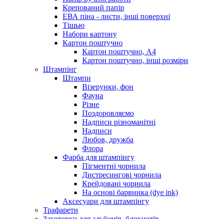
Крепований папір
ЕВА піна - листи, інші поверхні
Тішью
Набори картону
Картон поштучно
Картон поштучно, А4
Картон поштучно, інші розміри
Штампінг
Штампи
Візерунки, фон
Фауна
Різне
Поздоровляємо
Надписи різноманітні
Надписи
Любов, дружба
Флора
Фарба для штампінгу
Пігментні чорнила
Дистресингові чорнила
Крейдовані чорнила
На основі барвника (dye ink)
Аксесуари для штампінгу
Трафарети
Заготовки для альбомів, блокнотів