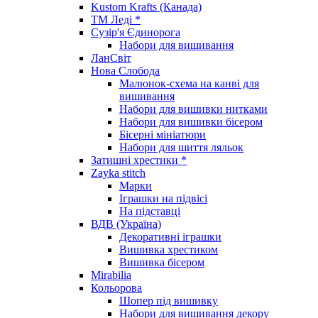
Kustom Krafts (Канада)
ТМ Леді *
Сузір'я Єдинорога
Набори для вишивання
ЛанСвіт
Нова Слобода
Малюнок-схема на канві для
вишивання
Набори для вишивки нитками
Набори для вишивки бісером
Бісерні мініатюри
Набори для шиття ляльок
Затишні хрестики *
Zayka stitch
Марки
Іграшки на підвісі
На підставці
ВДВ (Україна)
Декоративні іграшки
Вишивка хрестиком
Вишивка бісером
Mirabilia
Кольорова
Шопер під вишивку
Набори для вишивання декору