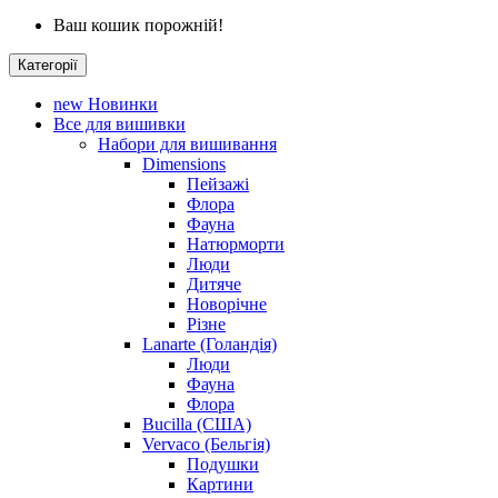
Ваш кошик порожній!
Категорії
new
Новинки
Все для вишивки
Набори для вишивання
Dimensions
Пейзажі
Флора
Фауна
Натюрморти
Люди
Дитяче
Новорічне
Різне
Lanarte (Голандія)
Люди
Фауна
Флора
Bucilla (США)
Vervaco (Бельгія)
Подушки
Картини