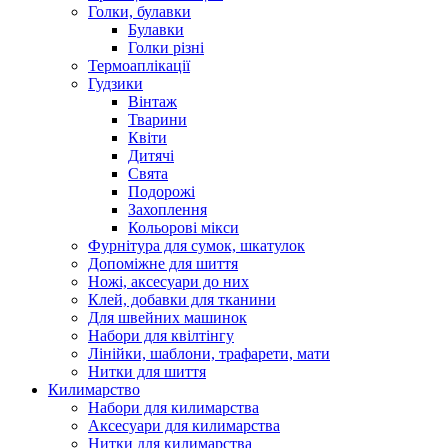
Голки, булавки
Булавки
Голки різні
Термоаплікації
Гудзики
Вінтаж
Тварини
Квіти
Дитячі
Свята
Подорожі
Захоплення
Кольорові мікси
Фурнітура для сумок, шкатулок
Допоміжне для шиття
Ножі, аксесуари до них
Клей, добавки для тканини
Для швейних машинок
Набори для квілтінгу
Лінійки, шаблони, трафарети, мати
Нитки для шиття
Килимарство
Набори для килимарства
Аксесуари для килимарства
Нитки для килимарства