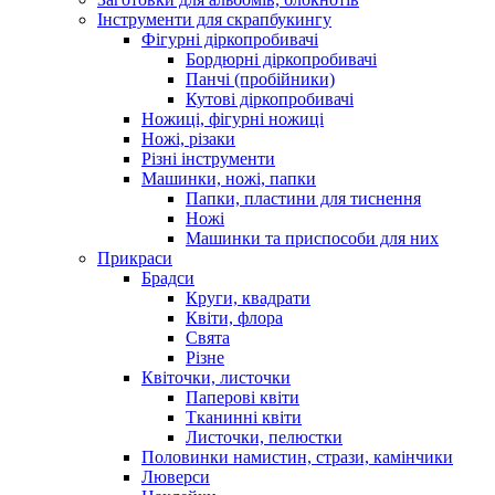
Інструменти для скрапбукингу
Фігурні діркопробивачі
Бордюрні діркопробивачі
Панчі (пробійники)
Кутові діркопробивачі
Ножиці, фігурні ножиці
Ножі, різаки
Різні інструменти
Машинки, ножі, папки
Папки, пластини для тиснення
Ножі
Машинки та приспособи для них
Прикраси
Брадси
Круги, квадрати
Квіти, флора
Свята
Різне
Квіточки, листочки
Паперові квіти
Тканинні квіти
Листочки, пелюстки
Половинки намистин, стрази, камінчики
Люверси