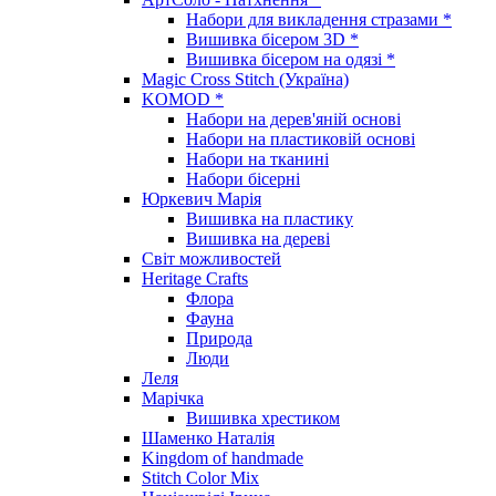
Набори для викладення стразами *
Вишивка бісером 3D *
Вишивка бісером на одязі *
Magic Cross Stitch (Україна)
KOMOD *
Набори на дерев'яній основі
Набори на пластиковій основі
Набори на тканині
Набори бісерні
Юркевич Марія
Вишивка на пластику
Вишивка на дереві
Світ можливостей
Heritage Crafts
Флора
Фауна
Природа
Люди
Леля
Марічка
Вишивка хрестиком
Шаменко Наталія
Kingdom of handmade
Stitch Color Mix