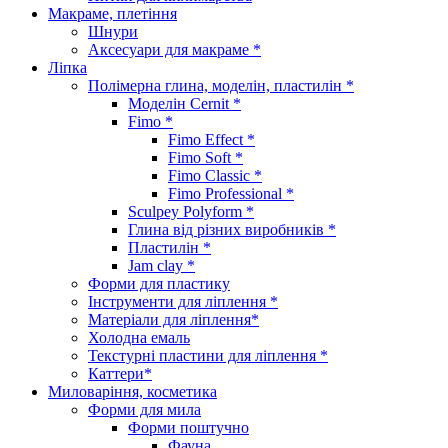
Макраме, плетіння
Шнури
Аксесуари для макраме *
Ліпка
Полімерна глина, моделін, пластилін *
Моделін Cernit *
Fimo *
Fimo Effect *
Fimo Soft *
Fimo Classic *
Fimo Professional *
Sculpey Polyform *
Глина від різних виробників *
Пластилін *
Jam clay *
Форми для пластику
Інструменти для ліплення *
Матеріали для ліплення*
Холодна емаль
Текстурні пластини для ліплення *
Каттери*
Миловаріння, косметика
Форми для мила
Форми поштучно
Фауна