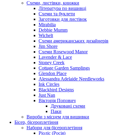
Схеми, листівки, книжки
Література по вишивці
Схеми та буклети
Заготовки для листівок
Mirabilia
Debbie Mumm
Wichelt
Схеми американських дизайнерів
Jim Shore
Cхеми Rosewood Manor
Lavender & Lace
Stoney Creek
Cottage Garden Samplings
Glendon Place
Alessandra Adelaide Needleworks
Ink Circles
Blackbird Designs
Just Nan
Вікторія Попович
Друковані схеми
Паки
Вироби з місцем для вишивки
Бісер, бісероплетіння
Набори для бісероплетіння
Ріоліс (Росія)