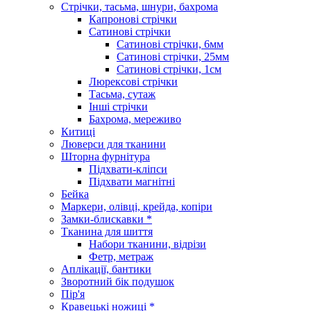
Стрічки, тасьма, шнури, бахрома
Капронові стрічки
Сатинові стрічки
Сатинові стрічки, 6мм
Сатинові стрічки, 25мм
Сатинові стрічки, 1см
Люрексові стрічки
Тасьма, сутаж
Інші стрічки
Бахрома, мереживо
Китиці
Люверси для тканини
Шторна фурнітура
Підхвати-кліпси
Підхвати магнітні
Бейка
Маркери, олівці, крейда, копіри
Замки-блискавки *
Тканина для шиття
Набори тканини, відрізи
Фетр, метраж
Аплікації, бантики
Зворотний бік подушок
Пір'я
Кравецькі ножиці *