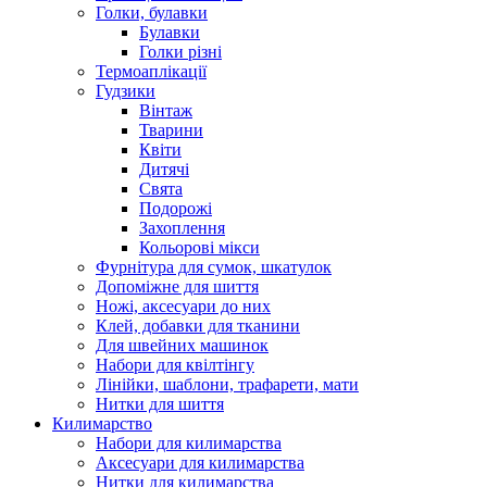
Голки, булавки
Булавки
Голки різні
Термоаплікації
Гудзики
Вінтаж
Тварини
Квіти
Дитячі
Свята
Подорожі
Захоплення
Кольорові мікси
Фурнітура для сумок, шкатулок
Допоміжне для шиття
Ножі, аксесуари до них
Клей, добавки для тканини
Для швейних машинок
Набори для квілтінгу
Лінійки, шаблони, трафарети, мати
Нитки для шиття
Килимарство
Набори для килимарства
Аксесуари для килимарства
Нитки для килимарства