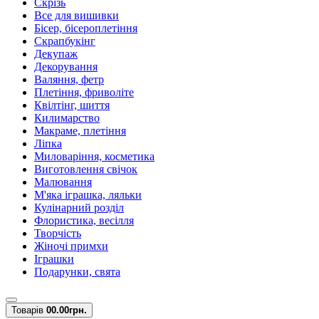
Скрізь
Все для вишивки
Бісер, бісероплетіння
Скрапбукінг
Декупаж
Декорування
Валяння, фетр
Плетіння, фриволіте
Квілтінг, шиття
Килимарство
Макраме, плетіння
Ліпка
Миловаріння, косметика
Виготовлення свічок
Малювання
М'яка іграшка, ляльки
Кулінарний розділ
Флористика, весілля
Творчість
Жіночі примхи
Іграшки
Подарунки, свята
Товарів
0
0.00грн.