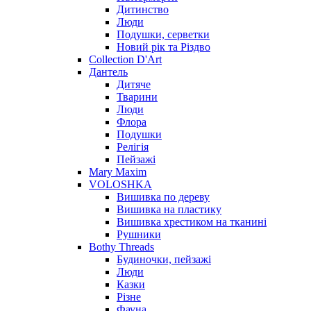
Дитинство
Люди
Подушки, серветки
Новий рік та Різдво
Collection D'Art
Дантель
Дитяче
Тварини
Люди
Флора
Подушки
Релігія
Пейзажі
Mary Maxim
VOLOSHKA
Вишивка по дереву
Вишивка на пластику
Вишивка хрестиком на тканині
Рушники
Bothy Threads
Будиночки, пейзажі
Люди
Казки
Різне
Фауна