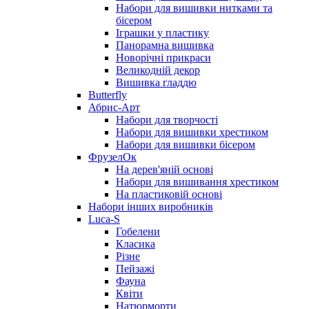
Набори для вишивки нитками та
бісером
Іграшки у пластику
Панорамна вишивка
Новорічні прикраси
Великодній декор
Вишивка гладдю
Butterfly
Абрис-Арт
Набори для творчості
Набори для вишивки хрестиком
Набори для вишивки бісером
ФрузелОк
На дерев'яній основі
Набори для вишивання хрестиком
На пластиковій основі
Набори інших виробників
Luca-S
Гобелени
Класика
Різне
Пейзажі
Фауна
Квіти
Натюрморти