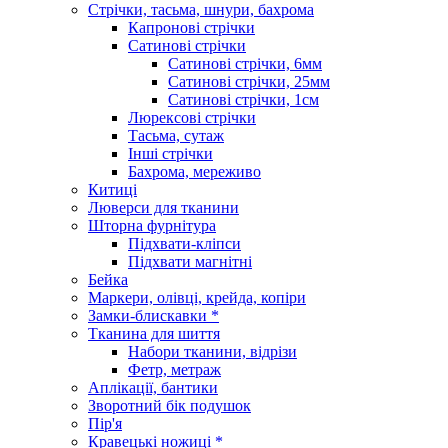
Стрічки, тасьма, шнури, бахрома
Капронові стрічки
Сатинові стрічки
Сатинові стрічки, 6мм
Сатинові стрічки, 25мм
Сатинові стрічки, 1см
Люрексові стрічки
Тасьма, сутаж
Інші стрічки
Бахрома, мереживо
Китиці
Люверси для тканини
Шторна фурнітура
Підхвати-кліпси
Підхвати магнітні
Бейка
Маркери, олівці, крейда, копіри
Замки-блискавки *
Тканина для шиття
Набори тканини, відрізи
Фетр, метраж
Аплікації, бантики
Зворотний бік подушок
Пір'я
Кравецькі ножиці *