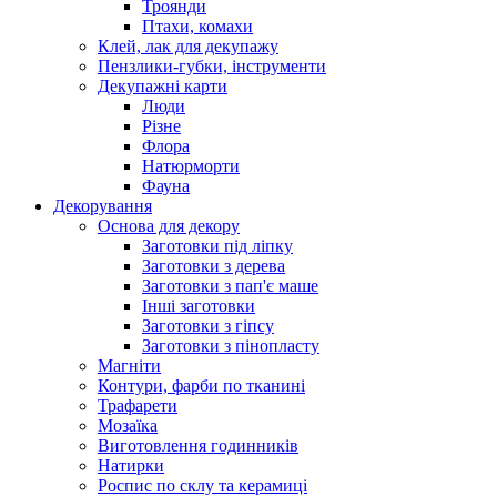
Троянди
Птахи, комахи
Клей, лак для декупажу
Пензлики-губки, інструменти
Декупажні карти
Люди
Різне
Флора
Натюрморти
Фауна
Декорування
Основа для декору
Заготовки під ліпку
Заготовки з дерева
Заготовки з пап'є маше
Інші заготовки
Заготовки з гіпсу
Заготовки з пінопласту
Магніти
Контури, фарби по тканині
Трафарети
Мозаїка
Виготовлення годинників
Натирки
Роспис по склу та керамиці