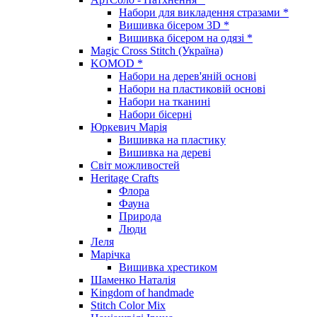
Набори для викладення стразами *
Вишивка бісером 3D *
Вишивка бісером на одязі *
Magic Cross Stitch (Україна)
KOMOD *
Набори на дерев'яній основі
Набори на пластиковій основі
Набори на тканині
Набори бісерні
Юркевич Марія
Вишивка на пластику
Вишивка на дереві
Світ можливостей
Heritage Crafts
Флора
Фауна
Природа
Люди
Леля
Марічка
Вишивка хрестиком
Шаменко Наталія
Kingdom of handmade
Stitch Color Mix