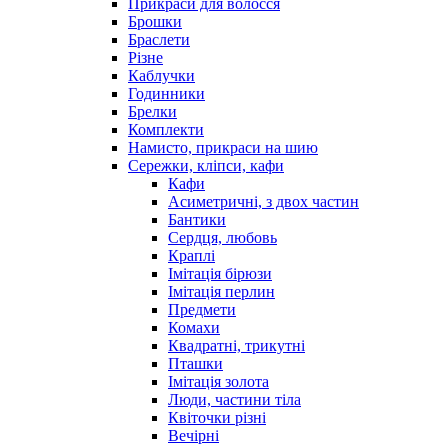
Прикраси для волосся
Брошки
Браслети
Різне
Каблучки
Годинники
Брелки
Комплекти
Намисто, прикраси на шию
Сережки, кліпси, кафи
Кафи
Асиметричні, з двох частин
Бантики
Сердця, любовь
Краплі
Імітація бірюзи
Імітація перлин
Предмети
Комахи
Квадратні, трикутні
Пташки
Імітація золота
Люди, частини тіла
Квіточки різні
Вечірні