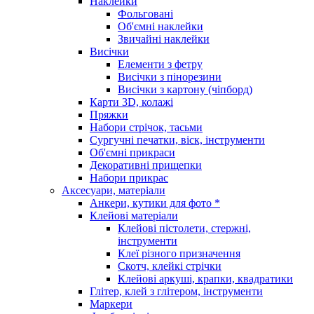
Наклейки
Фольговані
Об'ємні наклейки
Звичайні наклейки
Висічки
Елементи з фетру
Висічки з пінорезини
Висічки з картону (чіпборд)
Карти 3D, колажі
Пряжки
Набори стрічок, тасьми
Сургучні печатки, віск, інструменти
Об'ємні прикраси
Декоративні прищепки
Набори прикрас
Аксесуари, матеріали
Анкери, кутики для фото *
Клейові матеріали
Клейові пістолети, стержні,
інструменти
Клеї різного призначення
Скотч, клейкі стрічки
Клейові аркуші, крапки, квадратики
Глітер, клей з глітером, інструменти
Маркери