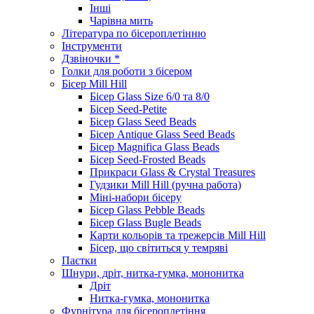
Інші
Чарівна мить
Література по бісероплетінню
Інструменти
Дзвіночки *
Голки для роботи з бісером
Бісер Mill Hill
Бісер Glass Size 6/0 та 8/0
Бісер Seed-Petite
Бісер Glass Seed Beads
Бісер Antique Glass Seed Beads
Бісер Magnifica Glass Beads
Бісер Seed-Frosted Beads
Прикраси Glass & Crystal Treasures
Гудзики Mill Hill (ручна работа)
Міні-набори бісеру
Бісер Glass Pebble Beads
Бісер Glass Bugle Beads
Карти кольорів та трежерсів Mill Hill
Бісер, що світиться у темряві
Паєтки
Шнури, дріт, нитка-гумка, мононитка
Дріт
Нитка-гумка, мононитка
Фурнітура для бісероплетіння