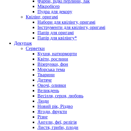
Фарби, рідкі перлини, лак
Мікробісер
Пудра для декору
Квілінг, оригамі
Набори для квілінгу, оригамі
Інструменти для квілінгу, оригамі
Папір для оригамі
Папір для квілінгу*
Декупаж
Серветки
Кухня, натюрморти
Квіти, рослини
Візерунки, фон
Морська тема
Тварини
Дитяче
Овочі, оливки
Великдень
Весілля, серця, любовь
Люди
Новий рік, Різдво
Ягоди, фрукти
Різне
Ангели, феї, релігія
Листя, гриби, плоди