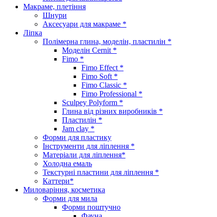
Макраме, плетіння
Шнури
Аксесуари для макраме *
Ліпка
Полімерна глина, моделін, пластилін *
Моделін Cernit *
Fimo *
Fimo Effect *
Fimo Soft *
Fimo Classic *
Fimo Professional *
Sculpey Polyform *
Глина від різних виробників *
Пластилін *
Jam clay *
Форми для пластику
Інструменти для ліплення *
Матеріали для ліплення*
Холодна емаль
Текстурні пластини для ліплення *
Каттери*
Миловаріння, косметика
Форми для мила
Форми поштучно
Фауна