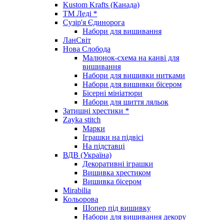
Kustom Krafts (Канада)
ТМ Леді *
Сузір'я Єдинорога
Набори для вишивання
ЛанСвіт
Нова Слобода
Малюнок-схема на канві для
вишивання
Набори для вишивки нитками
Набори для вишивки бісером
Бісерні мініатюри
Набори для шиття ляльок
Затишні хрестики *
Zayka stitch
Марки
Іграшки на підвісі
На підставці
ВДВ (Україна)
Декоративні іграшки
Вишивка хрестиком
Вишивка бісером
Mirabilia
Кольорова
Шопер під вишивку
Набори для вишивання декору