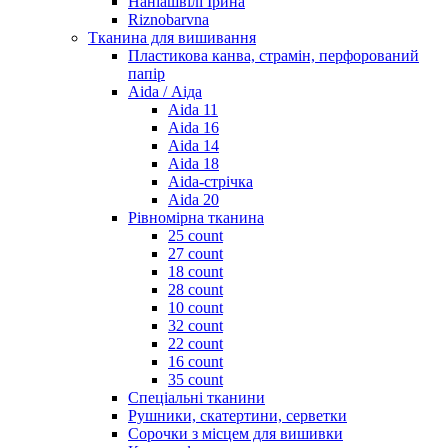
Наніашвілі Ірина
Riznobarvna
Тканина для вишивання
Пластикова канва, страмін, перфорований
папір
Aida / Аіда
Aida 11
Aida 16
Aida 14
Aida 18
Aida-стрічка
Aida 20
Рівномірна тканина
25 count
27 count
18 count
28 count
10 count
32 count
22 count
16 count
35 count
Спеціальні тканини
Рушники, скатертини, серветки
Сорочки з місцем для вишивки