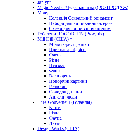
Janlynn
Magic Needle (Чудесная игла) (РОЗПРОДАЖ)
Міледі
Колекція Сакральний орнамент
Набори для вишивання бісером
Схеми для вишивання бісером
Гобелени ROGOBLEN (Румунія)
Mill Hill (США) *
Мініатюри, іграшки
Прикраси, підвіси
Фауна
Різне
Пейзажі
Флора
Великдень
Новорічні картини
Гелловін
Солодощі, напої
Ангели, люди
Thea Gouverneur (Голандія)
Квіти
Різне
Фауна
Люди
Design Works (США)