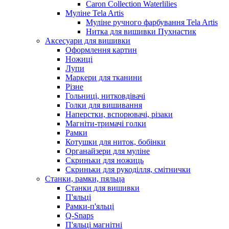
Caron Collection Waterlilies
Муліне Tela Artis
Муліне ручного фарбування Tela Artis
Нитка для вишивки Пухнастик
Аксесуари для вишивки
Оформлення картин
Ножиці
Лупи
Маркери для тканини
Різне
Гольниці, нитковдівачі
Голки для вишивання
Наперстки, вспорювачі, різаки
Магніти-тримачі голки
Рамки
Котушки для ниток, бобінки
Органайзери для муліне
Скриньки для ножиць
Скриньки для рукоділля, смітнички
Станки, рамки, пяльца
Станки для вишивки
П'яльці
Рамки-п'яльці
Q-Snaps
П'яльці магнітні