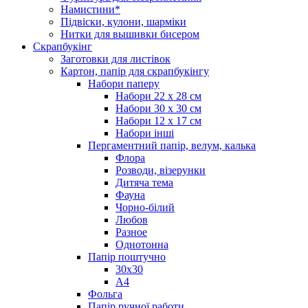
Намистини*
Підвіски, кулони, шарміки
Нитки для вышивки бисером
Скрапбукінг
Заготовки для листівок
Картон, папір для скрапбукінгу
Набори паперу
Набори 22 х 28 см
Набори 30 х 30 см
Набори 12 х 17 см
Набори інші
Пергаментний папір, велум, калька
Флора
Розводи, візерунки
Дитяча тема
Фауна
Чорно-білий
Любов
Разное
Однотонна
Папір поштучно
30х30
А4
Фольга
Папір ручної работи