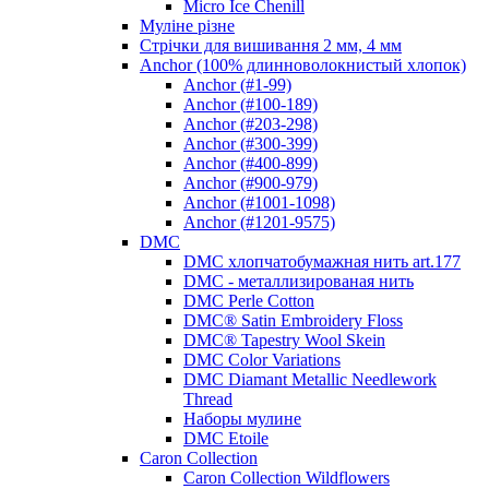
Micro Ice Chenill
Муліне різне
Стрічки для вишивання 2 мм, 4 мм
Anchor (100% длинноволокнистый хлопок)
Anchor (#1-99)
Anchor (#100-189)
Anchor (#203-298)
Anchor (#300-399)
Anchor (#400-899)
Anchor (#900-979)
Anchor (#1001-1098)
Anchor (#1201-9575)
DMC
DMC хлопчатобумажная нить art.177
DMC - металлизированая нить
DMC Perle Cotton
DMC® Satin Embroidery Floss
DMC® Tapestry Wool Skein
DMC Color Variations
DMC Diamant Metallic Needlework
Thread
Наборы мулине
DMC Etoile
Caron Collection
Caron Collection Wildflowers