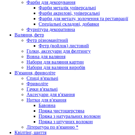
Фарби для декорування
Фарби металік універсальні
Фарби акрилові, універсальні
Фарби для металу, золочення та реставрації
Спеціальні складові, добавки
Фурнітура декоративна
Валяння, фетр
Фетр різноманітний
Фетр (войлок) листовий
Голки, аксесуари для фелтингу
Вовна для валяння
Набори для валяння картин
Набори для валяння виробів
В'язання, фриволіте
Спиці в'язальні
Фриволіте
Гачки в'язальні
Аксесуари для в'язання
Нитки для в'язання
Бавовна
Пряжа чистошерстяна
Пряжа з натуральних волокон
Пряжа з штучних волокон
Література по в'язанню *
Квілтінг, шиття