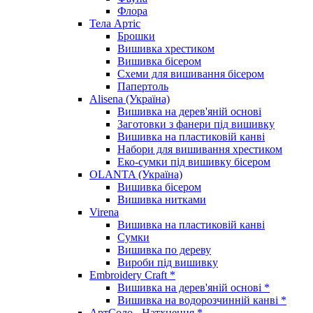
Флора
Тела Артіс
Брошки
Вишивка хрестиком
Вишивка бісером
Схеми для вишивання бісером
Папертоль
Alisena (Україна)
Вишивка на дерев'яній основі
Заготовки з фанери під вишивку
Вишивка на пластиковій канві
Набори для вишивання хрестиком
Еко-сумки під вишивку бісером
OLANTA (Україна)
Вишивка бісером
Вишивка нитками
Virena
Вишивка на пластиковій канві
Сумки
Вишивка по дереву
Вироби під вишивку
Embroidery Craft *
Вишивка на дерев'яній основі *
Вишивка на водорозчинній канві *
АртСоло - Натхнення *