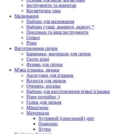
Інструменти та інвентар
Косметична тара
Малювання
Набори для малювання
Набори гуаші, акварелі, акрилу *
Пензлики та інші інструменти
Олівці
Різне
Виготовлення свічок
Барвники, матеріали для свічок
Гноти різні
Форми для свічок
М'яка іграшка, ляльки
Аксесуари для іграшок
Волосся для ляльок
Оченята, носики
Набори для виготовлення м'якої іграшки
Різне потрібне :)
Голки для ляльок
Мініатюри
Материали
Хутряний (синельний) дріт
Помпони
Хутро