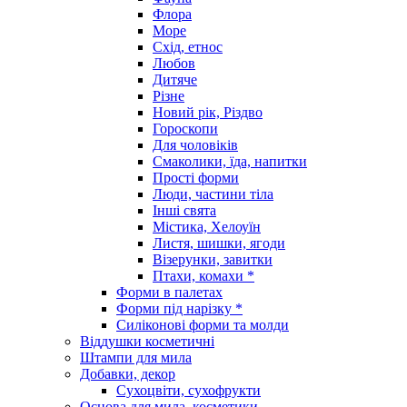
Флора
Море
Схід, етнос
Любов
Дитяче
Різне
Новий рік, Різдво
Гороскопи
Для чоловіків
Смаколики, їда, напитки
Прості форми
Люди, частини тіла
Інші свята
Містика, Хелоуїн
Листя, шишки, ягоди
Візерунки, завитки
Птахи, комахи *
Форми в палетах
Форми під нарізку *
Силіконові форми та молди
Віддушки косметичні
Штампи для мила
Добавки, декор
Сухоцвіти, сухофрукти
Основа для мила, косметики