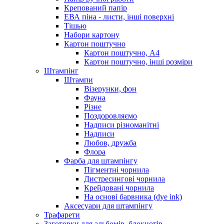
Крепований папір
ЕВА піна - листи, інші поверхні
Тішью
Набори картону
Картон поштучно
Картон поштучно, А4
Картон поштучно, інші розміри
Штампінг
Штампи
Візерунки, фон
Фауна
Різне
Поздоровляємо
Надписи різноманітні
Надписи
Любов, дружба
Флора
Фарба для штампінгу
Пігментні чорнила
Дистресингові чорнила
Крейдовані чорнила
На основі барвника (dye ink)
Аксесуари для штампінгу
Трафарети
Заготовки для альбомів, блокнотів