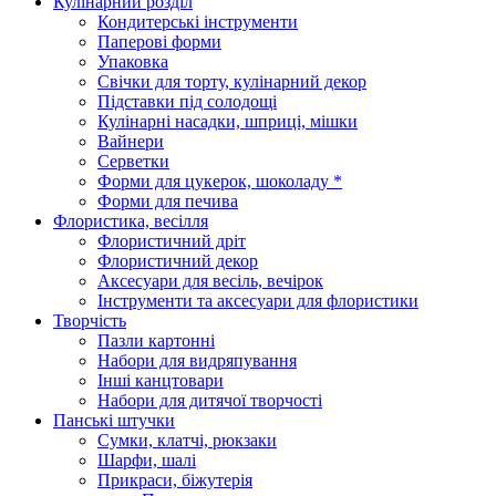
Кулінарний розділ
Кондитерські інструменти
Паперові форми
Упаковка
Свічки для торту, кулінарний декор
Підставки під солодощі
Кулінарні насадки, шприці, мішки
Вайнери
Серветки
Форми для цукерок, шоколаду *
Форми для печива
Флористика, весілля
Флористичний дріт
Флористичний декор
Аксесуари для весіль, вечірок
Інструменти та аксесуари для флористики
Творчість
Пазли картонні
Набори для видряпування
Інші канцтовари
Набори для дитячої творчості
Панські штучки
Сумки, клатчі, рюкзаки
Шарфи, шалі
Прикраси, біжутерія