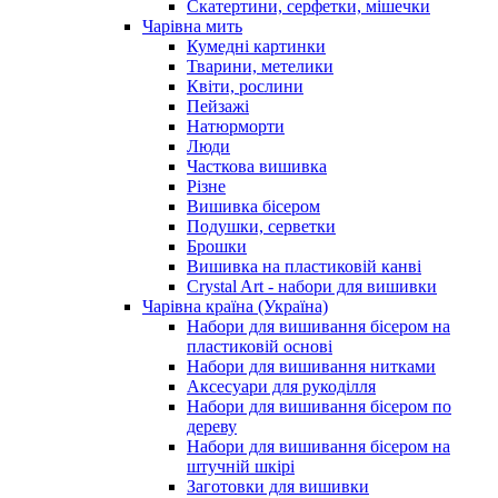
Скатертини, серфетки, мішечки
Чарiвна мить
Кумедні картинки
Тварини, метелики
Квіти, рослини
Пейзажі
Натюрморти
Люди
Часткова вишивка
Різне
Вишивка бісером
Подушки, серветки
Брошки
Вишивка на пластиковій канві
Crystal Art - набори для вишивки
Чарівна країна (Україна)
Набори для вишивання бісером на
пластиковій основі
Набори для вишивання нитками
Аксесуари для рукоділля
Набори для вишивання бісером по
дереву
Набори для вишивання бісером на
штучній шкірі
Заготовки для вишивки