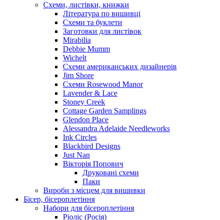
Схеми, листівки, книжки
Література по вишивці
Схеми та буклети
Заготовки для листівок
Mirabilia
Debbie Mumm
Wichelt
Схеми американських дизайнерів
Jim Shore
Cхеми Rosewood Manor
Lavender & Lace
Stoney Creek
Cottage Garden Samplings
Glendon Place
Alessandra Adelaide Needleworks
Ink Circles
Blackbird Designs
Just Nan
Вікторія Попович
Друковані схеми
Паки
Вироби з місцем для вишивки
Бісер, бісероплетіння
Набори для бісероплетіння
Ріоліс (Росія)