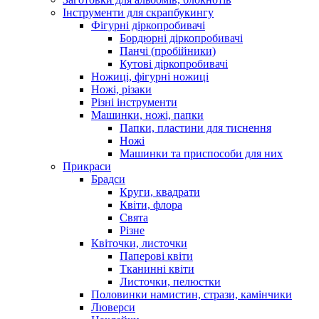
Інструменти для скрапбукингу
Фігурні діркопробивачі
Бордюрні діркопробивачі
Панчі (пробійники)
Кутові діркопробивачі
Ножиці, фігурні ножиці
Ножі, різаки
Різні інструменти
Машинки, ножі, папки
Папки, пластини для тиснення
Ножі
Машинки та приспособи для них
Прикраси
Брадси
Круги, квадрати
Квіти, флора
Свята
Різне
Квіточки, листочки
Паперові квіти
Тканинні квіти
Листочки, пелюстки
Половинки намистин, стрази, камінчики
Люверси