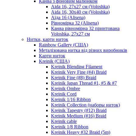
Канва з фоновим малюнком
Aida 16, 27х27 см (Voloshka)
Aida 16, 30х40 см (Voloshka)
Аїда 16 (Alisena)
Рівномірка 32 (Alisena)
Канва рівномірна 32 принтована
Voloshka, 27х27 см
Нитки, карти ниток
Rainbow Gallery (США)
Металізована нитка від різних виробників
Карти ниток
Kreinik (США)
Kreinik Blending Filament
Kreinik Very Fine (#4) Braid
Kreinik Fine (#8) Braid
Kreinik Japan Thread #1, #5 & #7
Kreinik Ombre
Kreinik Cord
Kreinik 1/16 Ribbon
Kreinik Collection (наборы ниток)
Kreinik Tapestry (#12) Braid
Kreinik Medium (#16) Braid
Kreinik cable
Kreinik 1/8 Ribbon
Kreinik Heavy #32 Braid (5m)