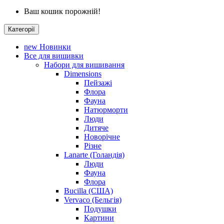
Ваш кошик порожній!
Категорії
new
Новинки
Все для вишивки
Набори для вишивання
Dimensions
Пейзажі
Флора
Фауна
Натюрморти
Люди
Дитяче
Новорічне
Різне
Lanarte (Голандія)
Люди
Фауна
Флора
Bucilla (США)
Vervaco (Бельгія)
Подушки
Картини