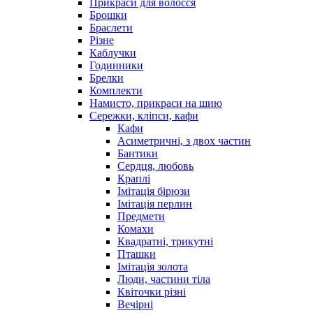
Прикраси для волосся
Брошки
Браслети
Різне
Каблучки
Годинники
Брелки
Комплекти
Намисто, прикраси на шию
Сережки, кліпси, кафи
Кафи
Асиметричні, з двох частин
Бантики
Сердця, любовь
Краплі
Імітація бірюзи
Імітація перлин
Предмети
Комахи
Квадратні, трикутні
Пташки
Імітація золота
Люди, частини тіла
Квіточки різні
Вечірні