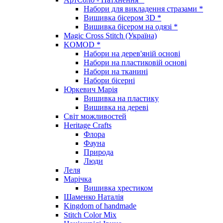
Набори для викладення стразами *
Вишивка бісером 3D *
Вишивка бісером на одязі *
Magic Cross Stitch (Україна)
KOMOD *
Набори на дерев'яній основі
Набори на пластиковій основі
Набори на тканині
Набори бісерні
Юркевич Марія
Вишивка на пластику
Вишивка на дереві
Світ можливостей
Heritage Crafts
Флора
Фауна
Природа
Люди
Леля
Марічка
Вишивка хрестиком
Шаменко Наталія
Kingdom of handmade
Stitch Color Mix