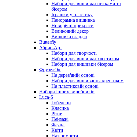
Набори для вишивки нитками та
бісером
Іграшки у пластику
Панорамна вишивка
Новорічні прикраси
Великодній декор
Вишивка гладдю
Butterfly
Абрис-Арт
Набори для творчості
Набори для вишивки хрестиком
Набори для вишивки бісером
ФрузелОк
На дерев'яній основі
Набори для вишивання хрестиком
На пластиковій основі
Набори інших виробників
Luca-S
Гобелени
Класика
Різне
Пейзажі
Фауна
Квіти
Натюрморти