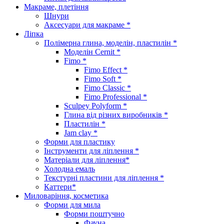
Макраме, плетіння
Шнури
Аксесуари для макраме *
Ліпка
Полімерна глина, моделін, пластилін *
Моделін Cernit *
Fimo *
Fimo Effect *
Fimo Soft *
Fimo Classic *
Fimo Professional *
Sculpey Polyform *
Глина від різних виробників *
Пластилін *
Jam clay *
Форми для пластику
Інструменти для ліплення *
Матеріали для ліплення*
Холодна емаль
Текстурні пластини для ліплення *
Каттери*
Миловаріння, косметика
Форми для мила
Форми поштучно
Фауна