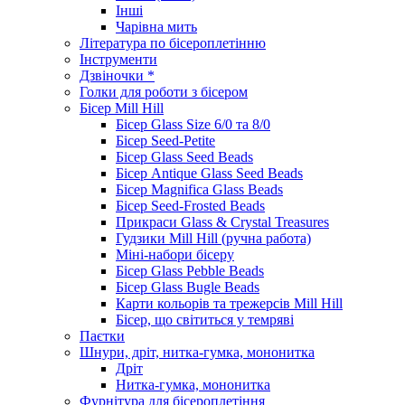
Інші
Чарівна мить
Література по бісероплетінню
Інструменти
Дзвіночки *
Голки для роботи з бісером
Бісер Mill Hill
Бісер Glass Size 6/0 та 8/0
Бісер Seed-Petite
Бісер Glass Seed Beads
Бісер Antique Glass Seed Beads
Бісер Magnifica Glass Beads
Бісер Seed-Frosted Beads
Прикраси Glass & Crystal Treasures
Гудзики Mill Hill (ручна работа)
Міні-набори бісеру
Бісер Glass Pebble Beads
Бісер Glass Bugle Beads
Карти кольорів та трежерсів Mill Hill
Бісер, що світиться у темряві
Паєтки
Шнури, дріт, нитка-гумка, мононитка
Дріт
Нитка-гумка, мононитка
Фурнітура для бісероплетіння