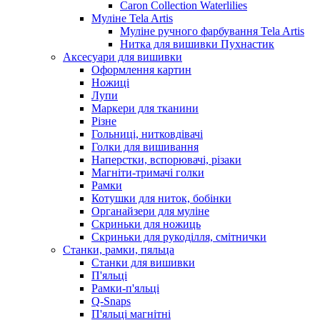
Caron Collection Waterlilies
Муліне Tela Artis
Муліне ручного фарбування Tela Artis
Нитка для вишивки Пухнастик
Аксесуари для вишивки
Оформлення картин
Ножиці
Лупи
Маркери для тканини
Різне
Гольниці, нитковдівачі
Голки для вишивання
Наперстки, вспорювачі, різаки
Магніти-тримачі голки
Рамки
Котушки для ниток, бобінки
Органайзери для муліне
Скриньки для ножиць
Скриньки для рукоділля, смітнички
Станки, рамки, пяльца
Станки для вишивки
П'яльці
Рамки-п'яльці
Q-Snaps
П'яльці магнітні