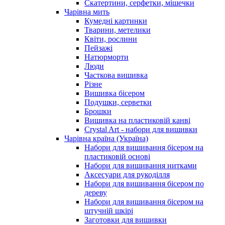
Скатертини, серфетки, мішечки
Чарiвна мить
Кумедні картинки
Тварини, метелики
Квіти, рослини
Пейзажі
Натюрморти
Люди
Часткова вишивка
Різне
Вишивка бісером
Подушки, серветки
Брошки
Вишивка на пластиковій канві
Crystal Art - набори для вишивки
Чарівна країна (Україна)
Набори для вишивання бісером на
пластиковій основі
Набори для вишивання нитками
Аксесуари для рукоділля
Набори для вишивання бісером по
дереву
Набори для вишивання бісером на
штучній шкірі
Заготовки для вишивки