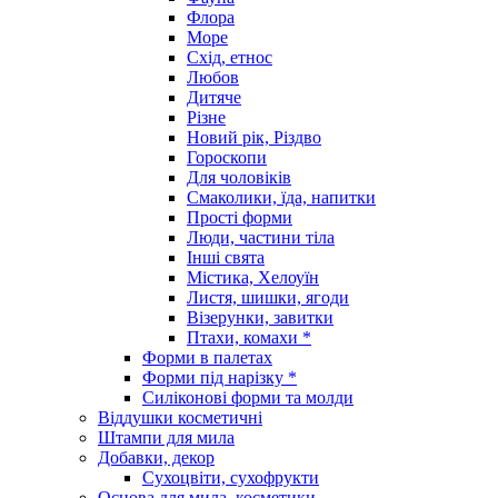
Флора
Море
Схід, етнос
Любов
Дитяче
Різне
Новий рік, Різдво
Гороскопи
Для чоловіків
Смаколики, їда, напитки
Прості форми
Люди, частини тіла
Інші свята
Містика, Хелоуїн
Листя, шишки, ягоди
Візерунки, завитки
Птахи, комахи *
Форми в палетах
Форми під нарізку *
Силіконові форми та молди
Віддушки косметичні
Штампи для мила
Добавки, декор
Сухоцвіти, сухофрукти
Основа для мила, косметики