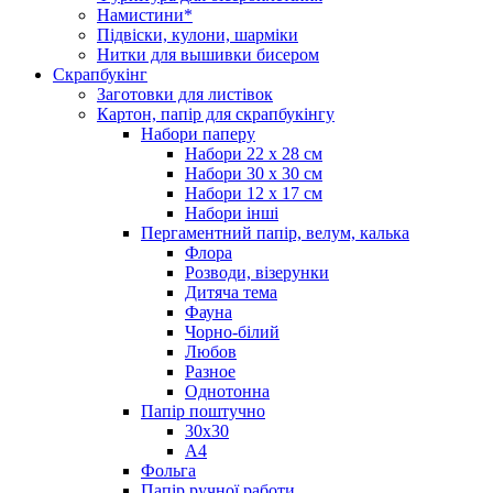
Намистини*
Підвіски, кулони, шарміки
Нитки для вышивки бисером
Скрапбукінг
Заготовки для листівок
Картон, папір для скрапбукінгу
Набори паперу
Набори 22 х 28 см
Набори 30 х 30 см
Набори 12 х 17 см
Набори інші
Пергаментний папір, велум, калька
Флора
Розводи, візерунки
Дитяча тема
Фауна
Чорно-білий
Любов
Разное
Однотонна
Папір поштучно
30х30
А4
Фольга
Папір ручної работи