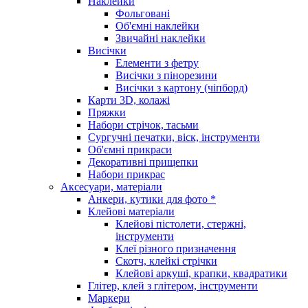
Наклейки
Фольговані
Об'ємні наклейки
Звичайні наклейки
Висічки
Елементи з фетру
Висічки з пінорезини
Висічки з картону (чіпборд)
Карти 3D, колажі
Пряжки
Набори стрічок, тасьми
Сургучні печатки, віск, інструменти
Об'ємні прикраси
Декоративні прищепки
Набори прикрас
Аксесуари, матеріали
Анкери, кутики для фото *
Клейові матеріали
Клейові пістолети, стержні,
інструменти
Клеї різного призначення
Скотч, клейкі стрічки
Клейові аркуші, крапки, квадратики
Глітер, клей з глітером, інструменти
Маркери