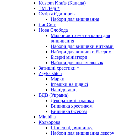
Kustom Krafts (Канада)
ТМ Леді *
Сузір'я Єдинорога
Набори для вишивання
ЛанСвіт
Нова Слобода
Малюнок-схема на канві для
вишивання
Набори для вишивки нитками
Набори для вишивки бісером
Бісерні мініатюри
Набори для шиття ляльок
Затишні хрестики *
Zayka stitch
Марки
Іграшки на підвісі
На підставці
ВДВ (Україна)
Декоративні іграшки
Вишивка хрестиком
Вишивка бісером
Mirabilia
Кольорова
Шопер під вишивку
Набори для вишивання декору