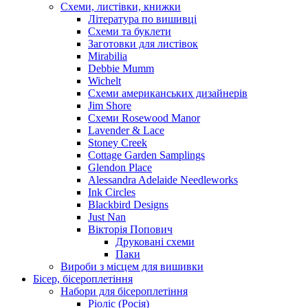
Схеми, листівки, книжки
Література по вишивці
Схеми та буклети
Заготовки для листівок
Mirabilia
Debbie Mumm
Wichelt
Схеми американських дизайнерів
Jim Shore
Cхеми Rosewood Manor
Lavender & Lace
Stoney Creek
Cottage Garden Samplings
Glendon Place
Alessandra Adelaide Needleworks
Ink Circles
Blackbird Designs
Just Nan
Вікторія Попович
Друковані схеми
Паки
Вироби з місцем для вишивки
Бісер, бісероплетіння
Набори для бісероплетіння
Ріоліс (Росія)