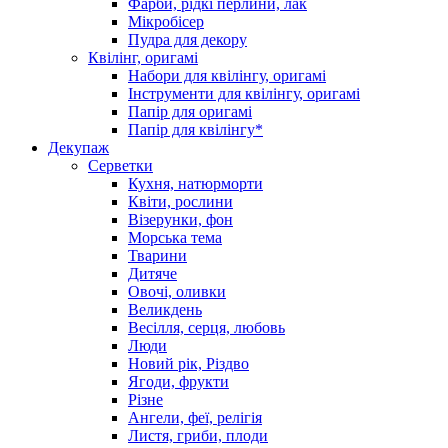
Фарби, рідкі перлини, лак
Мікробісер
Пудра для декору
Квілінг, оригамі
Набори для квілінгу, оригамі
Інструменти для квілінгу, оригамі
Папір для оригамі
Папір для квілінгу*
Декупаж
Серветки
Кухня, натюрморти
Квіти, рослини
Візерунки, фон
Морська тема
Тварини
Дитяче
Овочі, оливки
Великдень
Весілля, серця, любовь
Люди
Новий рік, Різдво
Ягоди, фрукти
Різне
Ангели, феї, релігія
Листя, гриби, плоди