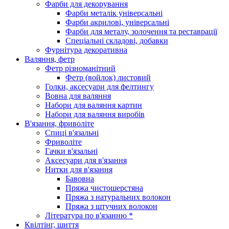
Фарби для декорування
Фарби металік універсальні
Фарби акрилові, універсальні
Фарби для металу, золочення та реставрації
Спеціальні складові, добавки
Фурнітура декоративна
Валяння, фетр
Фетр різноманітний
Фетр (войлок) листовий
Голки, аксесуари для фелтингу
Вовна для валяння
Набори для валяння картин
Набори для валяння виробів
В'язання, фриволіте
Спиці в'язальні
Фриволіте
Гачки в'язальні
Аксесуари для в'язання
Нитки для в'язання
Бавовна
Пряжа чистошерстяна
Пряжа з натуральних волокон
Пряжа з штучних волокон
Література по в'язанню *
Квілтінг, шиття