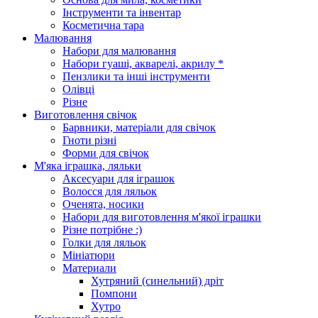
Інструменти та інвентар
Косметична тара
Малювання
Набори для малювання
Набори гуаші, акварелі, акрилу *
Пензлики та інші інструменти
Олівці
Різне
Виготовлення свічок
Барвники, матеріали для свічок
Гноти різні
Форми для свічок
М'яка іграшка, ляльки
Аксесуари для іграшок
Волосся для ляльок
Оченята, носики
Набори для виготовлення м'якої іграшки
Різне потрібне :)
Голки для ляльок
Мініатюри
Материали
Хутряний (синельний) дріт
Помпони
Хутро