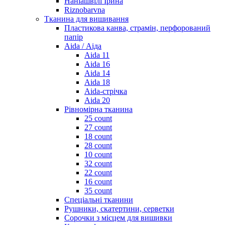
Наніашвілі Ірина
Riznobarvna
Тканина для вишивання
Пластикова канва, страмін, перфорований
папір
Aida / Аіда
Aida 11
Aida 16
Aida 14
Aida 18
Aida-стрічка
Aida 20
Рівномірна тканина
25 count
27 count
18 count
28 count
10 count
32 count
22 count
16 count
35 count
Спеціальні тканини
Рушники, скатертини, серветки
Сорочки з місцем для вишивки