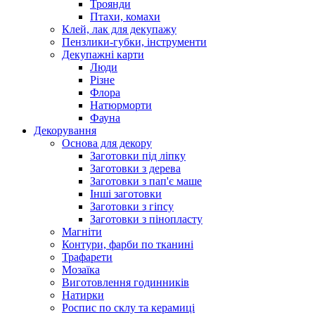
Троянди
Птахи, комахи
Клей, лак для декупажу
Пензлики-губки, інструменти
Декупажні карти
Люди
Різне
Флора
Натюрморти
Фауна
Декорування
Основа для декору
Заготовки під ліпку
Заготовки з дерева
Заготовки з пап'є маше
Інші заготовки
Заготовки з гіпсу
Заготовки з пінопласту
Магніти
Контури, фарби по тканині
Трафарети
Мозаїка
Виготовлення годинників
Натирки
Роспис по склу та керамиці