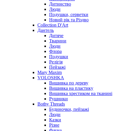
Дитинство
Люди
Подушки, серветки
Новий рік та Різдво
Collection D'Art
Дантель
Дитяче
Тварини
Люди
Флора
Подушки
Релігія
Пейзажі
Mary Maxim
VOLOSHKA
Вишивка по дереву
Вишивка на пластику
Вишивка хрестиком на тканині
Рушники
Bothy Threads
Будиночки, пейзажі
Люди
Казки
Різне
Фауна