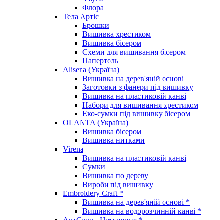
Флора
Тела Артіс
Брошки
Вишивка хрестиком
Вишивка бісером
Схеми для вишивання бісером
Папертоль
Alisena (Україна)
Вишивка на дерев'яній основі
Заготовки з фанери під вишивку
Вишивка на пластиковій канві
Набори для вишивання хрестиком
Еко-сумки під вишивку бісером
OLANTA (Україна)
Вишивка бісером
Вишивка нитками
Virena
Вишивка на пластиковій канві
Сумки
Вишивка по дереву
Вироби під вишивку
Embroidery Craft *
Вишивка на дерев'яній основі *
Вишивка на водорозчинній канві *
АртСоло - Натхнення *