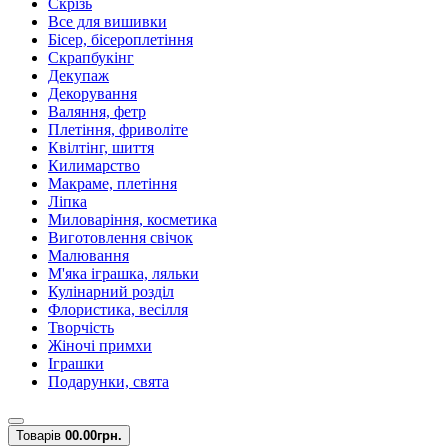
Скрізь
Все для вишивки
Бісер, бісероплетіння
Скрапбукінг
Декупаж
Декорування
Валяння, фетр
Плетіння, фриволіте
Квілтінг, шиття
Килимарство
Макраме, плетіння
Ліпка
Миловаріння, косметика
Виготовлення свічок
Малювання
М'яка іграшка, ляльки
Кулінарний розділ
Флористика, весілля
Творчість
Жіночі примхи
Іграшки
Подарунки, свята
Товарів
0
0.00грн.