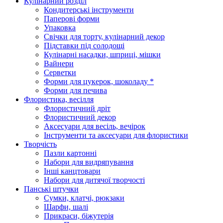
Кулінарний розділ
Кондитерські інструменти
Паперові форми
Упаковка
Свічки для торту, кулінарний декор
Підставки під солодощі
Кулінарні насадки, шприці, мішки
Вайнери
Серветки
Форми для цукерок, шоколаду *
Форми для печива
Флористика, весілля
Флористичний дріт
Флористичний декор
Аксесуари для весіль, вечірок
Інструменти та аксесуари для флористики
Творчість
Пазли картонні
Набори для видряпування
Інші канцтовари
Набори для дитячої творчості
Панські штучки
Сумки, клатчі, рюкзаки
Шарфи, шалі
Прикраси, біжутерія