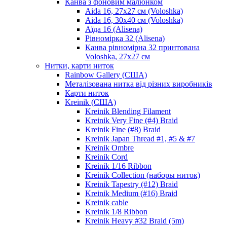
Канва з фоновим малюнком
Aida 16, 27х27 см (Voloshka)
Aida 16, 30х40 см (Voloshka)
Аїда 16 (Alisena)
Рівномірка 32 (Alisena)
Канва рівномірна 32 принтована
Voloshka, 27х27 см
Нитки, карти ниток
Rainbow Gallery (США)
Металізована нитка від різних виробників
Карти ниток
Kreinik (США)
Kreinik Blending Filament
Kreinik Very Fine (#4) Braid
Kreinik Fine (#8) Braid
Kreinik Japan Thread #1, #5 & #7
Kreinik Ombre
Kreinik Cord
Kreinik 1/16 Ribbon
Kreinik Collection (наборы ниток)
Kreinik Tapestry (#12) Braid
Kreinik Medium (#16) Braid
Kreinik cable
Kreinik 1/8 Ribbon
Kreinik Heavy #32 Braid (5m)