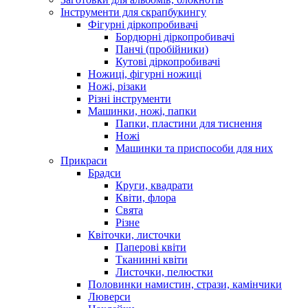
Інструменти для скрапбукингу
Фігурні діркопробивачі
Бордюрні діркопробивачі
Панчі (пробійники)
Кутові діркопробивачі
Ножиці, фігурні ножиці
Ножі, різаки
Різні інструменти
Машинки, ножі, папки
Папки, пластини для тиснення
Ножі
Машинки та приспособи для них
Прикраси
Брадси
Круги, квадрати
Квіти, флора
Свята
Різне
Квіточки, листочки
Паперові квіти
Тканинні квіти
Листочки, пелюстки
Половинки намистин, стрази, камінчики
Люверси