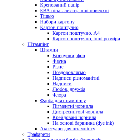
Крепований папір
ЕВА піна - листи, інші поверхні
Тішью
Набори картону
Картон поштучно
Картон поштучно, А4
Картон поштучно, інші розміри
Штампінг
Штампи
Візерунки, фон
Фауна
Різне
Поздоровляємо
Надписи різноманітні
Надписи
Любов, дружба
Флора
Фарба для штампінгу
Пігментні чорнила
Дистресингові чорнила
Крейдовані чорнила
На основі барвника (dye ink)
Аксесуари для штампінгу
Трафарети
Заготовки для альбомів, блокнотів