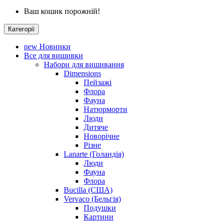
Ваш кошик порожній!
Категорії
new
Новинки
Все для вишивки
Набори для вишивання
Dimensions
Пейзажі
Флора
Фауна
Натюрморти
Люди
Дитяче
Новорічне
Різне
Lanarte (Голандія)
Люди
Фауна
Флора
Bucilla (США)
Vervaco (Бельгія)
Подушки
Картини