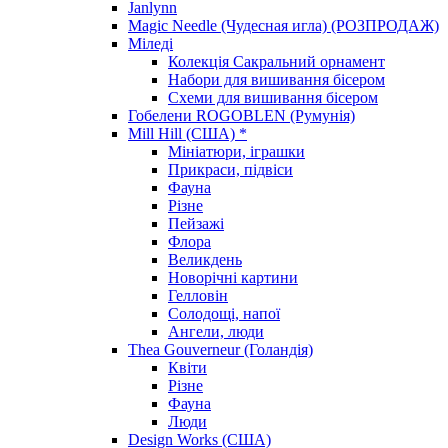
Janlynn
Magic Needle (Чудесная игла) (РОЗПРОДАЖ)
Міледі
Колекція Сакральний орнамент
Набори для вишивання бісером
Схеми для вишивання бісером
Гобелени ROGOBLEN (Румунія)
Mill Hill (США) *
Мініатюри, іграшки
Прикраси, підвіси
Фауна
Різне
Пейзажі
Флора
Великдень
Новорічні картини
Гелловін
Солодощі, напої
Ангели, люди
Thea Gouverneur (Голандія)
Квіти
Різне
Фауна
Люди
Design Works (США)