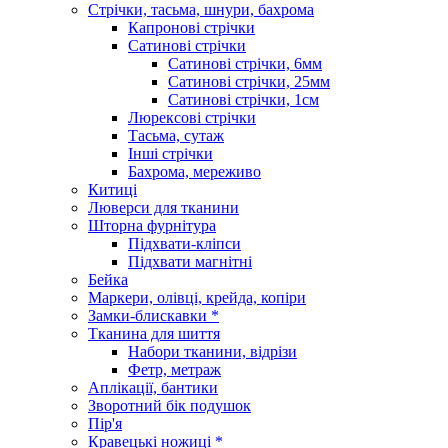
Стрічки, тасьма, шнури, бахрома
Капронові стрічки
Сатинові стрічки
Сатинові стрічки, 6мм
Сатинові стрічки, 25мм
Сатинові стрічки, 1см
Люрексові стрічки
Тасьма, сутаж
Інші стрічки
Бахрома, мереживо
Китиці
Люверси для тканини
Шторна фурнітура
Підхвати-кліпси
Підхвати магнітні
Бейка
Маркери, олівці, крейда, копіри
Замки-блискавки *
Тканина для шиття
Набори тканини, відрізи
Фетр, метраж
Аплікації, бантики
Зворотний бік подушок
Пір'я
Кравецькі ножиці *