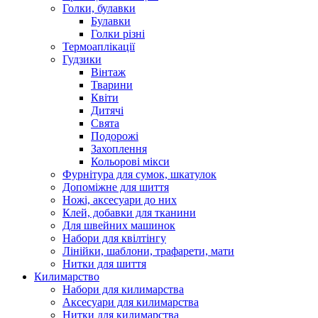
Голки, булавки
Булавки
Голки різні
Термоаплікації
Гудзики
Вінтаж
Тварини
Квіти
Дитячі
Свята
Подорожі
Захоплення
Кольорові мікси
Фурнітура для сумок, шкатулок
Допоміжне для шиття
Ножі, аксесуари до них
Клей, добавки для тканини
Для швейних машинок
Набори для квілтінгу
Лінійки, шаблони, трафарети, мати
Нитки для шиття
Килимарство
Набори для килимарства
Аксесуари для килимарства
Нитки для килимарства