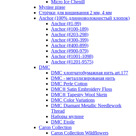
Micro Ice Chenill
Муліне різне
Стрічки для вишивання 2 мм, 4 мм
Anchor (100% длинноволокнистый хлопок)
Anchor (#1-99)
Anchor (#100-189)
Anchor (#203-298)
Anchor (#300-399)
Anchor (#400-899)
Anchor (#900-979)
Anchor (#1001-1098)
Anchor (#1201-9575)
DMC
DMC хлопчатобумажная нить art.177
DMC - металлизированая нить
DMC Perle Cotton
DMC® Satin Embroidery Floss
DMC® Tapestry Wool Skein
DMC Color Variations
DMC Diamant Metallic Needlework
Thread
Наборы мулине
DMC Etoile
Caron Collection
Caron Collection Wildflowers