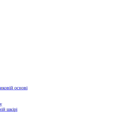
иковій основі
у
ій шкірі