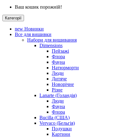
Ваш кошик порожній!
Категорії
new
Новинки
Все для вишивки
Набори для вишивання
Dimensions
Пейзажі
Флора
Фауна
Натюрморти
Люди
Дитяче
Новорічне
Різне
Lanarte (Голандія)
Люди
Фауна
Флора
Bucilla (США)
Vervaco (Бельгія)
Подушки
Картини