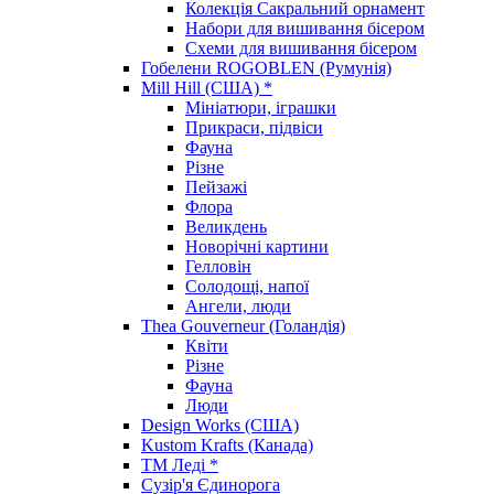
Колекція Сакральний орнамент
Набори для вишивання бісером
Схеми для вишивання бісером
Гобелени ROGOBLEN (Румунія)
Mill Hill (США) *
Мініатюри, іграшки
Прикраси, підвіси
Фауна
Різне
Пейзажі
Флора
Великдень
Новорічні картини
Гелловін
Солодощі, напої
Ангели, люди
Thea Gouverneur (Голандія)
Квіти
Різне
Фауна
Люди
Design Works (США)
Kustom Krafts (Канада)
ТМ Леді *
Сузір'я Єдинорога