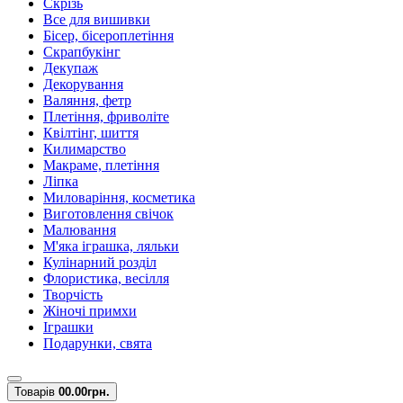
Скрізь
Все для вишивки
Бісер, бісероплетіння
Скрапбукінг
Декупаж
Декорування
Валяння, фетр
Плетіння, фриволіте
Квілтінг, шиття
Килимарство
Макраме, плетіння
Ліпка
Миловаріння, косметика
Виготовлення свічок
Малювання
М'яка іграшка, ляльки
Кулінарний розділ
Флористика, весілля
Творчість
Жіночі примхи
Іграшки
Подарунки, свята
Товарів
0
0.00грн.