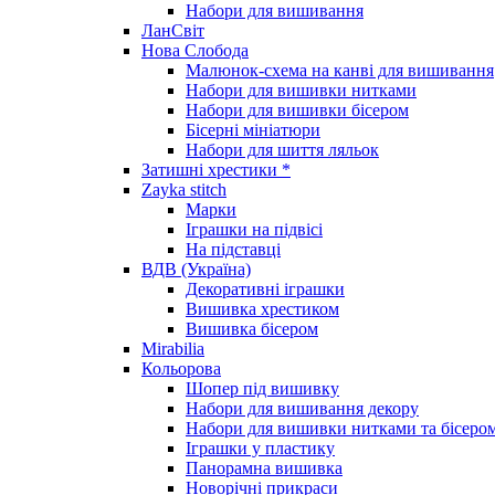
Набори для вишивання
ЛанСвіт
Нова Слобода
Малюнок-схема на канві для вишивання
Набори для вишивки нитками
Набори для вишивки бісером
Бісерні мініатюри
Набори для шиття ляльок
Затишні хрестики *
Zayka stitch
Марки
Іграшки на підвісі
На підставці
ВДВ (Україна)
Декоративні іграшки
Вишивка хрестиком
Вишивка бісером
Mirabilia
Кольорова
Шопер під вишивку
Набори для вишивання декору
Набори для вишивки нитками та бісеро
Іграшки у пластику
Панорамна вишивка
Новорічні прикраси