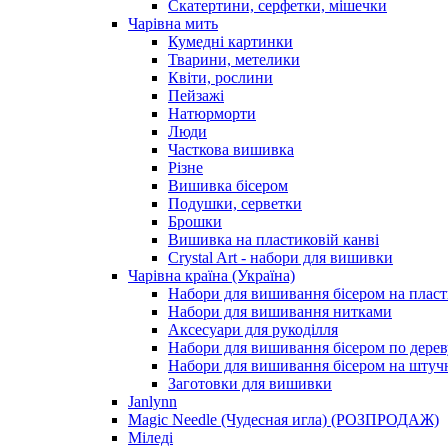
Скатертини, серфетки, мішечки
Чарiвна мить
Кумедні картинки
Тварини, метелики
Квіти, рослини
Пейзажі
Натюрморти
Люди
Часткова вишивка
Різне
Вишивка бісером
Подушки, серветки
Брошки
Вишивка на пластиковій канві
Crystal Art - набори для вишивки
Чарівна країна (Україна)
Набори для вишивання бісером на пласт
Набори для вишивання нитками
Аксесуари для рукоділля
Набори для вишивання бісером по дерев
Набори для вишивання бісером на штучн
Заготовки для вишивки
Janlynn
Magic Needle (Чудесная игла) (РОЗПРОДАЖ)
Міледі