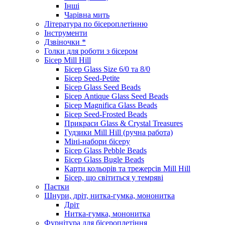
Інші
Чарівна мить
Література по бісероплетінню
Інструменти
Дзвіночки *
Голки для роботи з бісером
Бісер Mill Hill
Бісер Glass Size 6/0 та 8/0
Бісер Seed-Petite
Бісер Glass Seed Beads
Бісер Antique Glass Seed Beads
Бісер Magnifica Glass Beads
Бісер Seed-Frosted Beads
Прикраси Glass & Crystal Treasures
Гудзики Mill Hill (ручна работа)
Міні-набори бісеру
Бісер Glass Pebble Beads
Бісер Glass Bugle Beads
Карти кольорів та трежерсів Mill Hill
Бісер, що світиться у темряві
Паєтки
Шнури, дріт, нитка-гумка, мононитка
Дріт
Нитка-гумка, мононитка
Фурнітура для бісероплетіння