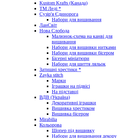
Kustom Krafts (Канада)
ТМ Леді *
Сузір'я Єдинорога
Набори для вишивання
ЛанСвіт
Нова Слобода
Малюнок-схема на канві для
вишивання
Набори для вишивки нитками
Набори для вишивки бісером
Бісерні мініатюри
Набори для шиття ляльок
Затишні хрестики *
Zayka stitch
Марки
Іграшки на підвісі
На підставці
ВДВ (Україна)
Декоративні іграшки
Вишивка хрестиком
Вишивка бісером
Mirabilia
Кольорова
Шопер під вишивку
Набори для вишивання декору