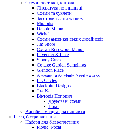
Схеми, листівки, книжки
Література по вишивці
Схеми та буклети
Заготовки для листівок
Mirabilia
Debbie Mumm
Wichelt
Схеми американських дизайнерів
Jim Shore
Cхеми Rosewood Manor
Lavender & Lace
Stoney Creek
Cottage Garden Samplings
Glendon Place
Alessandra Adelaide Needleworks
Ink Circles
Blackbird Designs
Just Nan
Вікторія Попович
Друковані схеми
Паки
Вироби з місцем для вишивки
Бісер, бісероплетіння
Набори для бісероплетіння
Ріоліс (Росія)