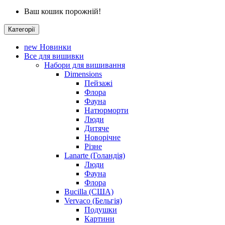
Ваш кошик порожній!
Категорії
new
Новинки
Все для вишивки
Набори для вишивання
Dimensions
Пейзажі
Флора
Фауна
Натюрморти
Люди
Дитяче
Новорічне
Різне
Lanarte (Голандія)
Люди
Фауна
Флора
Bucilla (США)
Vervaco (Бельгія)
Подушки
Картини