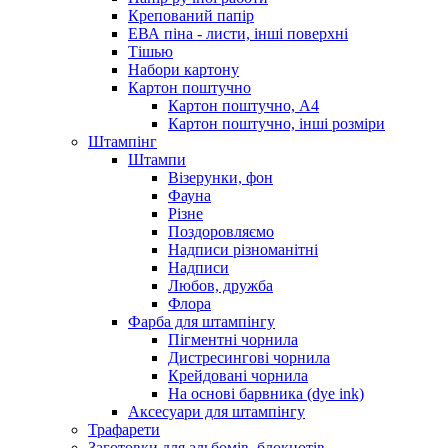
Крепований папір
ЕВА піна - листи, інші поверхні
Тішью
Набори картону
Картон поштучно
Картон поштучно, А4
Картон поштучно, інші розміри
Штампінг
Штампи
Візерунки, фон
Фауна
Різне
Поздоровляємо
Надписи різноманітні
Надписи
Любов, дружба
Флора
Фарба для штампінгу
Пігментні чорнила
Дистресингові чорнила
Крейдовані чорнила
На основі барвника (dye ink)
Аксесуари для штампінгу
Трафарети
Заготовки для альбомів, блокнотів