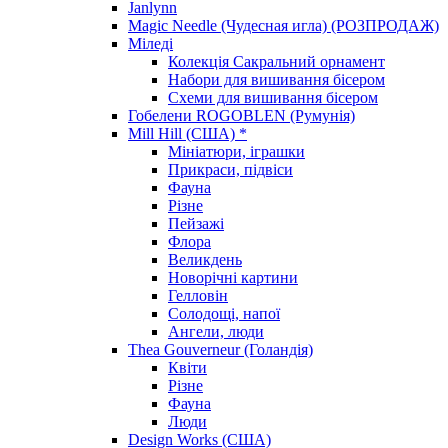
Janlynn
Magic Needle (Чудесная игла) (РОЗПРОДАЖ)
Міледі
Колекція Сакральний орнамент
Набори для вишивання бісером
Схеми для вишивання бісером
Гобелени ROGOBLEN (Румунія)
Mill Hill (США) *
Мініатюри, іграшки
Прикраси, підвіси
Фауна
Різне
Пейзажі
Флора
Великдень
Новорічні картини
Гелловін
Солодощі, напої
Ангели, люди
Thea Gouverneur (Голандія)
Квіти
Різне
Фауна
Люди
Design Works (США)