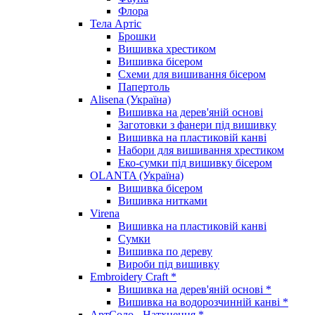
Флора
Тела Артіс
Брошки
Вишивка хрестиком
Вишивка бісером
Схеми для вишивання бісером
Папертоль
Alisena (Україна)
Вишивка на дерев'яній основі
Заготовки з фанери під вишивку
Вишивка на пластиковій канві
Набори для вишивання хрестиком
Еко-сумки під вишивку бісером
OLANTA (Україна)
Вишивка бісером
Вишивка нитками
Virena
Вишивка на пластиковій канві
Сумки
Вишивка по дереву
Вироби під вишивку
Embroidery Craft *
Вишивка на дерев'яній основі *
Вишивка на водорозчинній канві *
АртСоло - Натхнення *