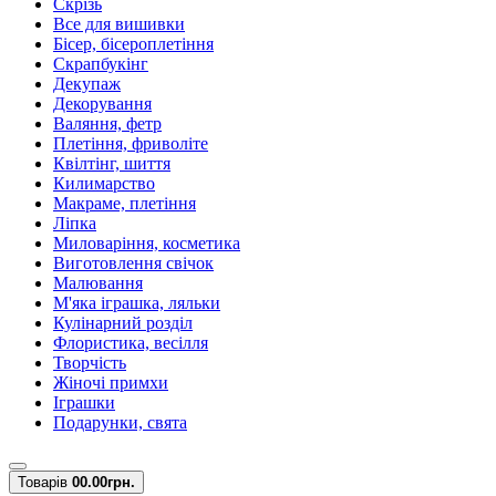
Скрізь
Все для вишивки
Бісер, бісероплетіння
Скрапбукінг
Декупаж
Декорування
Валяння, фетр
Плетіння, фриволіте
Квілтінг, шиття
Килимарство
Макраме, плетіння
Ліпка
Миловаріння, косметика
Виготовлення свічок
Малювання
М'яка іграшка, ляльки
Кулінарний розділ
Флористика, весілля
Творчість
Жіночі примхи
Іграшки
Подарунки, свята
Товарів
0
0.00грн.