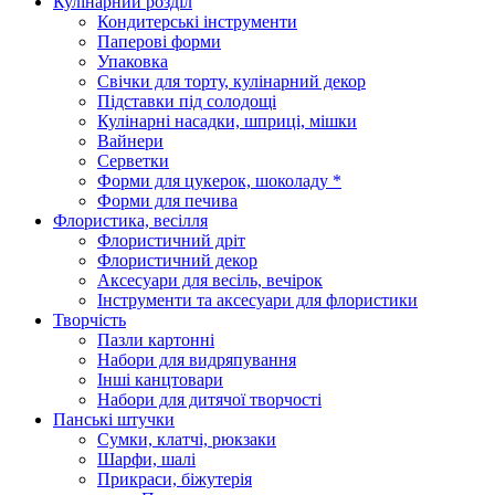
Кулінарний розділ
Кондитерські інструменти
Паперові форми
Упаковка
Свічки для торту, кулінарний декор
Підставки під солодощі
Кулінарні насадки, шприці, мішки
Вайнери
Серветки
Форми для цукерок, шоколаду *
Форми для печива
Флористика, весілля
Флористичний дріт
Флористичний декор
Аксесуари для весіль, вечірок
Інструменти та аксесуари для флористики
Творчість
Пазли картонні
Набори для видряпування
Інші канцтовари
Набори для дитячої творчості
Панські штучки
Сумки, клатчі, рюкзаки
Шарфи, шалі
Прикраси, біжутерія