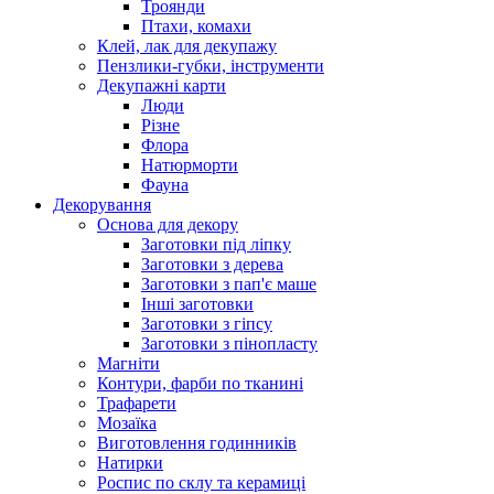
Троянди
Птахи, комахи
Клей, лак для декупажу
Пензлики-губки, інструменти
Декупажні карти
Люди
Різне
Флора
Натюрморти
Фауна
Декорування
Основа для декору
Заготовки під ліпку
Заготовки з дерева
Заготовки з пап'є маше
Інші заготовки
Заготовки з гіпсу
Заготовки з пінопласту
Магніти
Контури, фарби по тканині
Трафарети
Мозаїка
Виготовлення годинників
Натирки
Роспис по склу та керамиці