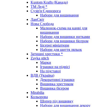
Kustom Krafts (Канада)
ТМ Леді *
Сузір'я Єдинорога
Набори для вишивання
ЛанСвіт
Нова Слобода
Малюнок-схема на канві для
вишивання
Набори для вишивки нитками
Набори для вишивки бісером
Бісерні мініатюри
Набори для шиття ляльок
Затишні хрестики *
Zayka stitch
Марки
Іграшки на підвісі
На підставці
ВДВ (Україна)
Декоративні іграшки
Вишивка хрестиком
Вишивка бісером
Mirabilia
Кольорова
Шопер під вишивку
Набори для вишивання декору