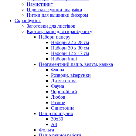
Намистини*
Підвіски, кулони, шарміки
Нитки для вышивки бисером
Скрапбукінг
Заготовки для листівок
Картон, папір для скрапбукінгу
Набори паперу
Набори 22 х 28 см
Набори 30 х 30 см
Набори 12 х 17 см
Набори інші
Пергаментний папір, велум, калька
Флора
Розводи, візерунки
Дитяча тема
Фауна
Чорно-білий
Любов
Разное
Однотонна
Папір поштучно
30х30
А4
Фольга
Папір ручної работи