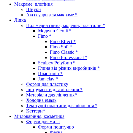
Макраме, плетіння
Шнури
Аксесуари для макраме *
Ліпка
Полімерна глина, моделін, пластилін *
Моделін Cernit *
Fimo *
Fimo Effect *
Fimo Soft *
Fimo Classic *
Fimo Professional *
Sculpey Polyform *
Глина від різних виробників *
Пластилін *
Jam clay *
Форми для пластику
Інструменти для ліплення *
Матеріали для ліплення*
Холодна емаль
Текстурні пластини для ліплення *
Каттери*
Миловаріння, косметика
Форми для мила
Форми поштучно
Фауна