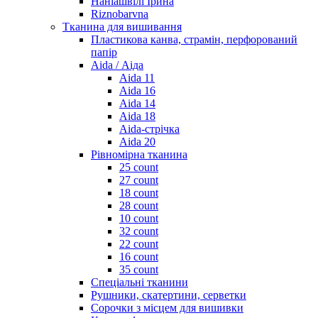
Наніашвілі Ірина
Riznobarvna
Тканина для вишивання
Пластикова канва, страмін, перфорований
папір
Aida / Аіда
Aida 11
Aida 16
Aida 14
Aida 18
Aida-стрічка
Aida 20
Рівномірна тканина
25 count
27 count
18 count
28 count
10 count
32 count
22 count
16 count
35 count
Спеціальні тканини
Рушники, скатертини, серветки
Сорочки з місцем для вишивки