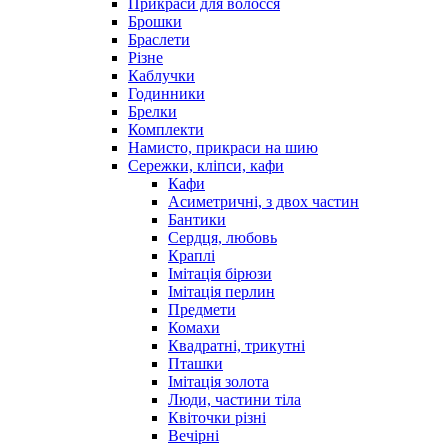
Прикраси для волосся
Брошки
Браслети
Різне
Каблучки
Годинники
Брелки
Комплекти
Намисто, прикраси на шию
Сережки, кліпси, кафи
Кафи
Асиметричні, з двох частин
Бантики
Сердця, любовь
Краплі
Імітація бірюзи
Імітація перлин
Предмети
Комахи
Квадратні, трикутні
Пташки
Імітація золота
Люди, частини тіла
Квіточки різні
Вечірні