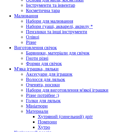
Інструменти та інвентар
Косметична тара
Малювання
Набори для малювання
Набори гуаші, акварелі, акрилу *
Пензлики та інші інструменти
Олівці
Різне
Виготовлення свічок
Барвники, матеріали для свічок
Гноти різні
Форми для свічок
М'яка іграшка, ляльки
Аксесуари для іграшок
Волосся для ляльок
Оченята, носики
Набори для виготовлення м'якої іграшки
Різне потрібне :)
Голки для ляльок
Мініатюри
Материали
Хутряний (синельний) дріт
Помпони
Хутро