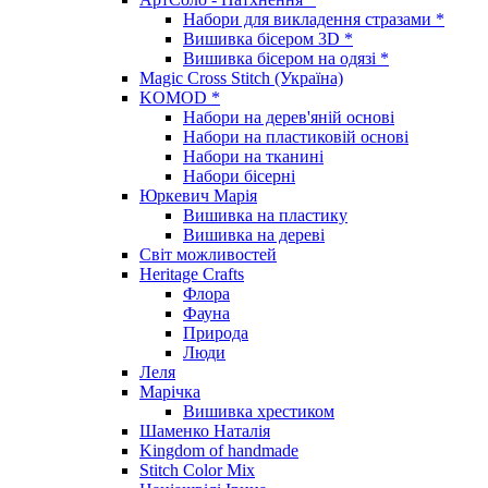
Набори для викладення стразами *
Вишивка бісером 3D *
Вишивка бісером на одязі *
Magic Cross Stitch (Україна)
KOMOD *
Набори на дерев'яній основі
Набори на пластиковій основі
Набори на тканині
Набори бісерні
Юркевич Марія
Вишивка на пластику
Вишивка на дереві
Світ можливостей
Heritage Crafts
Флора
Фауна
Природа
Люди
Леля
Марічка
Вишивка хрестиком
Шаменко Наталія
Kingdom of handmade
Stitch Color Mix