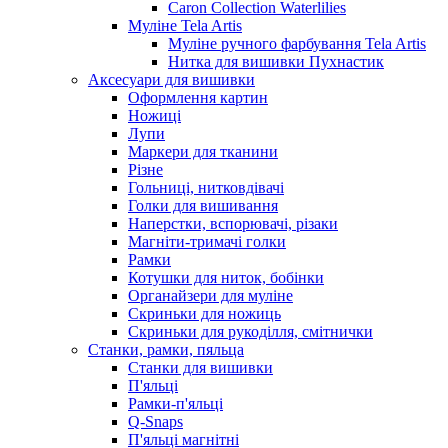
Caron Collection Waterlilies
Муліне Tela Artis
Муліне ручного фарбування Tela Artis
Нитка для вишивки Пухнастик
Аксесуари для вишивки
Оформлення картин
Ножиці
Лупи
Маркери для тканини
Різне
Гольниці, нитковдівачі
Голки для вишивання
Наперстки, вспорювачі, різаки
Магніти-тримачі голки
Рамки
Котушки для ниток, бобінки
Органайзери для муліне
Скриньки для ножиць
Скриньки для рукоділля, смітнички
Станки, рамки, пяльца
Станки для вишивки
П'яльці
Рамки-п'яльці
Q-Snaps
П'яльці магнітні