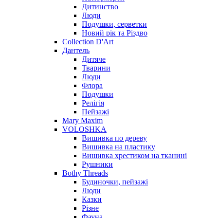
Дитинство
Люди
Подушки, серветки
Новий рік та Різдво
Collection D'Art
Дантель
Дитяче
Тварини
Люди
Флора
Подушки
Релігія
Пейзажі
Mary Maxim
VOLOSHKA
Вишивка по дереву
Вишивка на пластику
Вишивка хрестиком на тканині
Рушники
Bothy Threads
Будиночки, пейзажі
Люди
Казки
Різне
Фауна