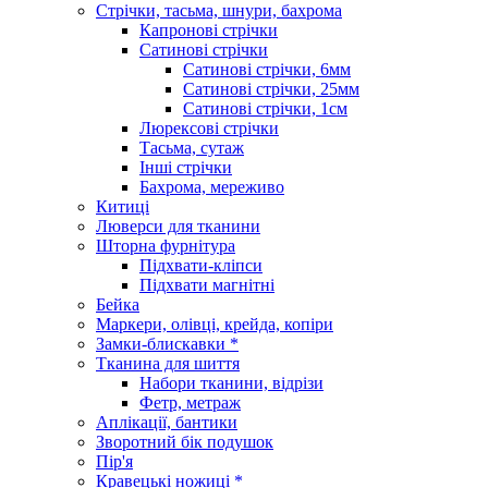
Стрічки, тасьма, шнури, бахрома
Капронові стрічки
Сатинові стрічки
Сатинові стрічки, 6мм
Сатинові стрічки, 25мм
Сатинові стрічки, 1см
Люрексові стрічки
Тасьма, сутаж
Інші стрічки
Бахрома, мереживо
Китиці
Люверси для тканини
Шторна фурнітура
Підхвати-кліпси
Підхвати магнітні
Бейка
Маркери, олівці, крейда, копіри
Замки-блискавки *
Тканина для шиття
Набори тканини, відрізи
Фетр, метраж
Аплікації, бантики
Зворотний бік подушок
Пір'я
Кравецькі ножиці *