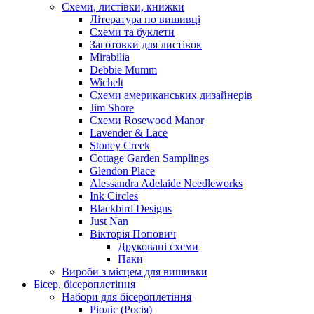
Схеми, листівки, книжки
Література по вишивці
Схеми та буклети
Заготовки для листівок
Mirabilia
Debbie Mumm
Wichelt
Схеми американських дизайнерів
Jim Shore
Cхеми Rosewood Manor
Lavender & Lace
Stoney Creek
Cottage Garden Samplings
Glendon Place
Alessandra Adelaide Needleworks
Ink Circles
Blackbird Designs
Just Nan
Вікторія Попович
Друковані схеми
Паки
Вироби з місцем для вишивки
Бісер, бісероплетіння
Набори для бісероплетіння
Ріоліс (Росія)