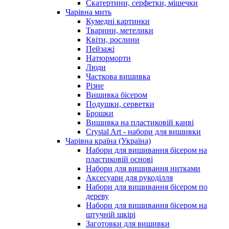
Скатертини, серфетки, мішечки
Чарiвна мить
Кумедні картинки
Тварини, метелики
Квіти, рослини
Пейзажі
Натюрморти
Люди
Часткова вишивка
Різне
Вишивка бісером
Подушки, серветки
Брошки
Вишивка на пластиковій канві
Crystal Art - набори для вишивки
Чарівна країна (Україна)
Набори для вишивання бісером на
пластиковій основі
Набори для вишивання нитками
Аксесуари для рукоділля
Набори для вишивання бісером по
дереву
Набори для вишивання бісером на
штучній шкірі
Заготовки для вишивки