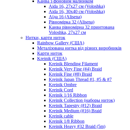
Канва з фоновим малюнком
Aida 16, 27х27 см (Voloshka)
Aida 16, 30х40 см (Voloshka)
Аїда 16 (Alisena)
Рівномірка 32 (Alisena)
Канва рівномірна 32 принтована
Voloshka, 27х27 см
Нитки, карти ниток
Rainbow Gallery (США)
Металізована нитка від різних виробників
Карти ниток
Kreinik (США)
Kreinik Blending Filament
Kreinik Very Fine (#4) Braid
Kreinik Fine (#8) Braid
Kreinik Japan Thread #1, #5 & #7
Kreinik Ombre
Kreinik Cord
Kreinik 1/16 Ribbon
Kreinik Collection (наборы ниток)
Kreinik Tapestry (#12) Braid
Kreinik Medium (#16) Braid
Kreinik cable
Kreinik 1/8 Ribbon
Kreinik Heavy #32 Braid (5m)