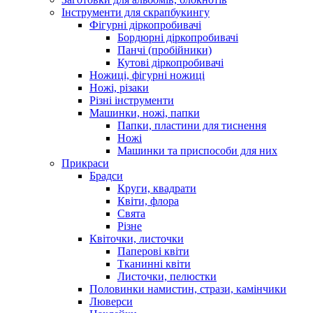
Інструменти для скрапбукингу
Фігурні діркопробивачі
Бордюрні діркопробивачі
Панчі (пробійники)
Кутові діркопробивачі
Ножиці, фігурні ножиці
Ножі, різаки
Різні інструменти
Машинки, ножі, папки
Папки, пластини для тиснення
Ножі
Машинки та приспособи для них
Прикраси
Брадси
Круги, квадрати
Квіти, флора
Свята
Різне
Квіточки, листочки
Паперові квіти
Тканинні квіти
Листочки, пелюстки
Половинки намистин, стрази, камінчики
Люверси