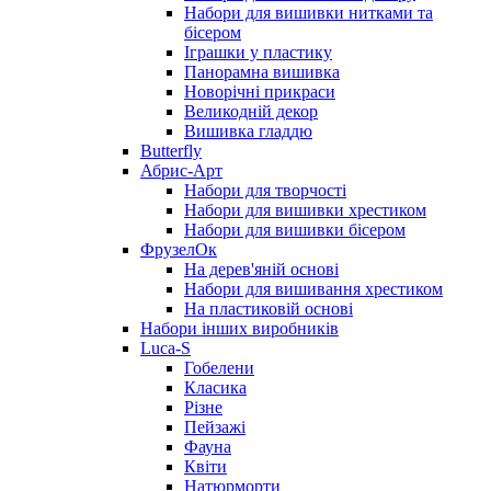
Набори для вишивки нитками та
бісером
Іграшки у пластику
Панорамна вишивка
Новорічні прикраси
Великодній декор
Вишивка гладдю
Butterfly
Абрис-Арт
Набори для творчості
Набори для вишивки хрестиком
Набори для вишивки бісером
ФрузелОк
На дерев'яній основі
Набори для вишивання хрестиком
На пластиковій основі
Набори інших виробників
Luca-S
Гобелени
Класика
Різне
Пейзажі
Фауна
Квіти
Натюрморти