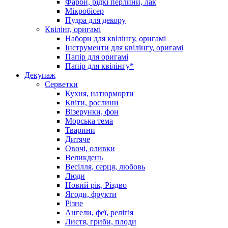
Фарби, рідкі перлини, лак
Мікробісер
Пудра для декору
Квілінг, оригамі
Набори для квілінгу, оригамі
Інструменти для квілінгу, оригамі
Папір для оригамі
Папір для квілінгу*
Декупаж
Серветки
Кухня, натюрморти
Квіти, рослини
Візерунки, фон
Морська тема
Тварини
Дитяче
Овочі, оливки
Великдень
Весілля, серця, любовь
Люди
Новий рік, Різдво
Ягоди, фрукти
Різне
Ангели, феї, релігія
Листя, гриби, плоди