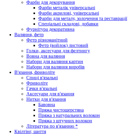
Фарби для декорування
Фарби металік універсальні
Фарби акрилові, універсальні
Фарби для металу, золочення та реставрації
Спеціальні складові, добавки
Фурнітура декоративна
Валяння, фетр
Фетр різноманітний
Фетр (войлок) листовий
Голки, аксесуари для фелтингу
Вовна для валяння
Набори для валяння картин
Набори для валяння виробів
В'язання, фриволіте
Спиці в'язальні
Фриволіте
Гачки в'язальні
Аксесуари для в'язання
Нитки для в'язання
Бавовна
Пряжа чистошерстяна
Пряжа з натуральних волокон
Пряжа з штучних волокон
Література по в'язанню *
Квілтінг, шиття