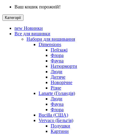
Ваш кошик порожній!
Категорії
new
Новинки
Все для вишивки
Набори для вишивання
Dimensions
Пейзажі
Флора
Фауна
Натюрморти
Люди
Дитяче
Новорічне
Різне
Lanarte (Голандія)
Люди
Фауна
Флора
Bucilla (США)
Vervaco (Бельгія)
Подушки
Картини