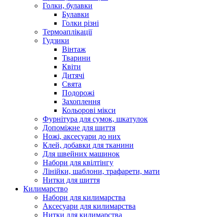
Голки, булавки
Булавки
Голки різні
Термоаплікації
Гудзики
Вінтаж
Тварини
Квіти
Дитячі
Свята
Подорожі
Захоплення
Кольорові мікси
Фурнітура для сумок, шкатулок
Допоміжне для шиття
Ножі, аксесуари до них
Клей, добавки для тканини
Для швейних машинок
Набори для квілтінгу
Лінійки, шаблони, трафарети, мати
Нитки для шиття
Килимарство
Набори для килимарства
Аксесуари для килимарства
Нитки для килимарства