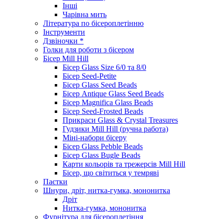
Інші
Чарівна мить
Література по бісероплетінню
Інструменти
Дзвіночки *
Голки для роботи з бісером
Бісер Mill Hill
Бісер Glass Size 6/0 та 8/0
Бісер Seed-Petite
Бісер Glass Seed Beads
Бісер Antique Glass Seed Beads
Бісер Magnifica Glass Beads
Бісер Seed-Frosted Beads
Прикраси Glass & Crystal Treasures
Гудзики Mill Hill (ручна работа)
Міні-набори бісеру
Бісер Glass Pebble Beads
Бісер Glass Bugle Beads
Карти кольорів та трежерсів Mill Hill
Бісер, що світиться у темряві
Паєтки
Шнури, дріт, нитка-гумка, мононитка
Дріт
Нитка-гумка, мононитка
Фурнітура для бісероплетіння