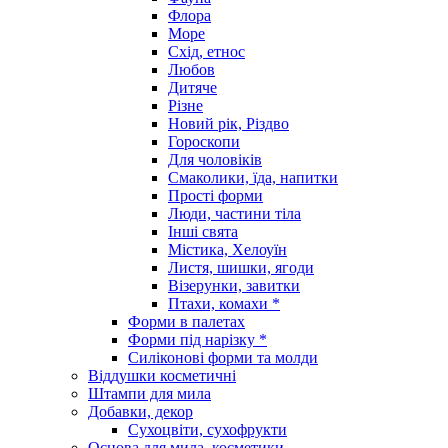
Флора
Море
Схід, етнос
Любов
Дитяче
Різне
Новий рік, Різдво
Гороскопи
Для чоловіків
Смаколики, їда, напитки
Прості форми
Люди, частини тіла
Інші свята
Містика, Хелоуїн
Листя, шишки, ягоди
Візерунки, завитки
Птахи, комахи *
Форми в палетах
Форми під нарізку *
Силіконові форми та молди
Віддушки косметичні
Штампи для мила
Добавки, декор
Сухоцвіти, сухофрукти
Основа для мила, косметики