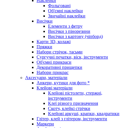
Наклейки
Фольговані
Об'ємні наклейки
Звичайні наклейки
Висічки
Елементи з фетру
Висічки з пінорезини
Висічки з картону (чіпборд)
Карти 3D, колажі
Пряжки
Набори стрічок, тасьми
Сургучні печатки, віск, інструменти
Об'ємні прикраси
Декоративні прищепки
Набори прикрас
Аксесуари, матеріали
Анкери, кутики для фото *
Клейові матеріали
Клейові пістолети, стержні,
інструменти
Клеї різного призначення
Скотч, клейкі стрічки
Клейові аркуші, крапки, квадратики
Глітер, клей з глітером, інструменти
Маркери