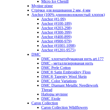
Micro Ice Chenill
Муліне різне
Стрічки для вишивання 2 мм, 4 мм
Anchor (100% длинноволокнистый хлопок)
Anchor (#1-99)
Anchor (#100-189)
Anchor (#203-298)
Anchor (#300-399)
Anchor (#400-899)
Anchor (#900-979)
Anchor (#1001-1098)
Anchor (#1201-9575)
DMC
DMC хлопчатобумажная нить art.177
DMC - металлизированая нить
DMC Perle Cotton
DMC® Satin Embroidery Floss
DMC® Tapestry Wool Skein
DMC Color Variations
DMC Diamant Metallic Needlework
Thread
Наборы мулине
DMC Etoile
Caron Collection
Caron Collection Wildflowers