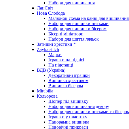
Набори для вишивання
ЛанСвіт
Нова Слобода
Малюнок-схема на канві для вишивання
Набори для вишивки нитками
Набори для вишивки бісером
Бісерні мініатюри
Набори для шиття ляльок
Затишні хрестики *
Zayka stitch
Марки
Іграшки на підвісі
На підставці
ВДВ (Україна)
Декоративні іграшки
Вишивка хрестиком
Вишивка бісером
Mirabilia
Кольорова
Шопер під вишивку
Набори для вишивання декору
Набори для вишивки нитками та бісеро
Іграшки у пластику
Панорамна вишивка
Новорічні прикраси