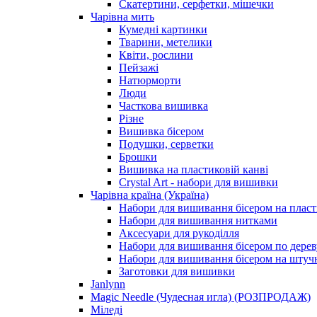
Скатертини, серфетки, мішечки
Чарiвна мить
Кумедні картинки
Тварини, метелики
Квіти, рослини
Пейзажі
Натюрморти
Люди
Часткова вишивка
Різне
Вишивка бісером
Подушки, серветки
Брошки
Вишивка на пластиковій канві
Crystal Art - набори для вишивки
Чарівна країна (Україна)
Набори для вишивання бісером на пласт
Набори для вишивання нитками
Аксесуари для рукоділля
Набори для вишивання бісером по дерев
Набори для вишивання бісером на штучн
Заготовки для вишивки
Janlynn
Magic Needle (Чудесная игла) (РОЗПРОДАЖ)
Міледі