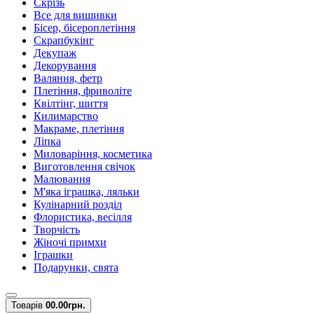
Скрізь
Все для вишивки
Бісер, бісероплетіння
Скрапбукінг
Декупаж
Декорування
Валяння, фетр
Плетіння, фриволіте
Квілтінг, шиття
Килимарство
Макраме, плетіння
Ліпка
Миловаріння, косметика
Виготовлення свічок
Малювання
М'яка іграшка, ляльки
Кулінарний розділ
Флористика, весілля
Творчість
Жіночі примхи
Іграшки
Подарунки, свята
Товарів
0
0.00грн.