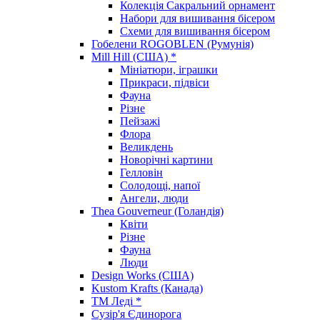
Колекція Сакральний орнамент
Набори для вишивання бісером
Схеми для вишивання бісером
Гобелени ROGOBLEN (Румунія)
Mill Hill (США) *
Мініатюри, іграшки
Прикраси, підвіси
Фауна
Різне
Пейзажі
Флора
Великдень
Новорічні картини
Гелловін
Солодощі, напої
Ангели, люди
Thea Gouverneur (Голандія)
Квіти
Різне
Фауна
Люди
Design Works (США)
Kustom Krafts (Канада)
ТМ Леді *
Сузір'я Єдинорога