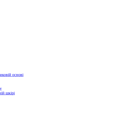
иковій основі
у
ій шкірі