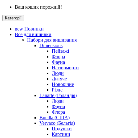
Ваш кошик порожній!
Категорії
new
Новинки
Все для вишивки
Набори для вишивання
Dimensions
Пейзажі
Флора
Фауна
Натюрморти
Люди
Дитяче
Новорічне
Різне
Lanarte (Голандія)
Люди
Фауна
Флора
Bucilla (США)
Vervaco (Бельгія)
Подушки
Картини