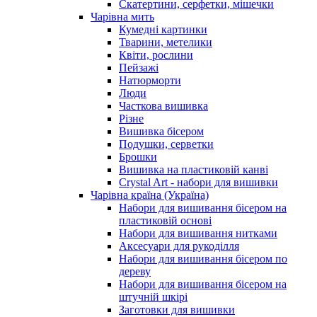
Скатертини, серфетки, мішечки
Чарiвна мить
Кумедні картинки
Тварини, метелики
Квіти, рослини
Пейзажі
Натюрморти
Люди
Часткова вишивка
Різне
Вишивка бісером
Подушки, серветки
Брошки
Вишивка на пластиковій канві
Crystal Art - набори для вишивки
Чарівна країна (Україна)
Набори для вишивання бісером на
пластиковій основі
Набори для вишивання нитками
Аксесуари для рукоділля
Набори для вишивання бісером по
дереву
Набори для вишивання бісером на
штучній шкірі
Заготовки для вишивки