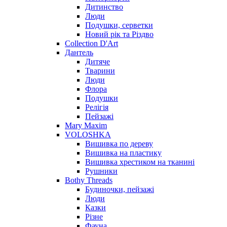
Дитинство
Люди
Подушки, серветки
Новий рік та Різдво
Collection D'Art
Дантель
Дитяче
Тварини
Люди
Флора
Подушки
Релігія
Пейзажі
Mary Maxim
VOLOSHKA
Вишивка по дереву
Вишивка на пластику
Вишивка хрестиком на тканині
Рушники
Bothy Threads
Будиночки, пейзажі
Люди
Казки
Різне
Фауна