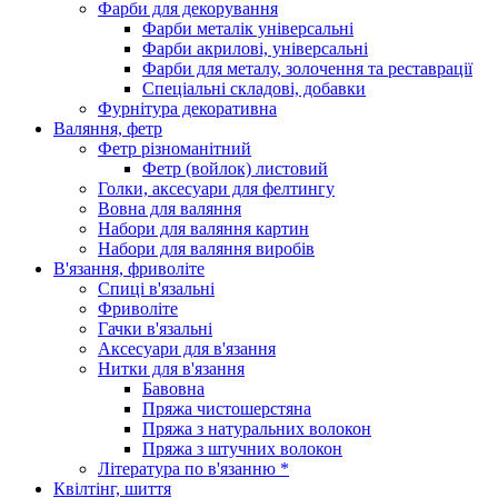
Фарби для декорування
Фарби металік універсальні
Фарби акрилові, універсальні
Фарби для металу, золочення та реставрації
Спеціальні складові, добавки
Фурнітура декоративна
Валяння, фетр
Фетр різноманітний
Фетр (войлок) листовий
Голки, аксесуари для фелтингу
Вовна для валяння
Набори для валяння картин
Набори для валяння виробів
В'язання, фриволіте
Спиці в'язальні
Фриволіте
Гачки в'язальні
Аксесуари для в'язання
Нитки для в'язання
Бавовна
Пряжа чистошерстяна
Пряжа з натуральних волокон
Пряжа з штучних волокон
Література по в'язанню *
Квілтінг, шиття