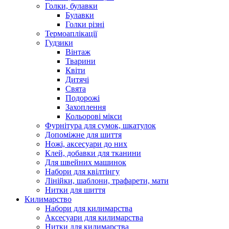
Голки, булавки
Булавки
Голки різні
Термоаплікації
Гудзики
Вінтаж
Тварини
Квіти
Дитячі
Свята
Подорожі
Захоплення
Кольорові мікси
Фурнітура для сумок, шкатулок
Допоміжне для шиття
Ножі, аксесуари до них
Клей, добавки для тканини
Для швейних машинок
Набори для квілтінгу
Лінійки, шаблони, трафарети, мати
Нитки для шиття
Килимарство
Набори для килимарства
Аксесуари для килимарства
Нитки для килимарства