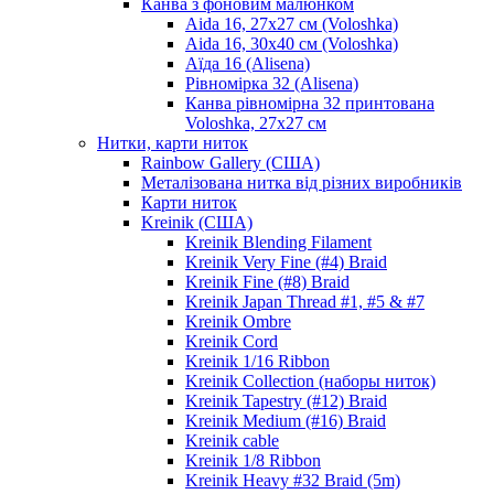
Канва з фоновим малюнком
Aida 16, 27х27 см (Voloshka)
Aida 16, 30х40 см (Voloshka)
Аїда 16 (Alisena)
Рівномірка 32 (Alisena)
Канва рівномірна 32 принтована
Voloshka, 27х27 см
Нитки, карти ниток
Rainbow Gallery (США)
Металізована нитка від різних виробників
Карти ниток
Kreinik (США)
Kreinik Blending Filament
Kreinik Very Fine (#4) Braid
Kreinik Fine (#8) Braid
Kreinik Japan Thread #1, #5 & #7
Kreinik Ombre
Kreinik Cord
Kreinik 1/16 Ribbon
Kreinik Collection (наборы ниток)
Kreinik Tapestry (#12) Braid
Kreinik Medium (#16) Braid
Kreinik cable
Kreinik 1/8 Ribbon
Kreinik Heavy #32 Braid (5m)