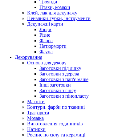
Троянди
Птахи, комахи
Клей, лак для декупажу
Пензлики-губки, інструменти
Декупажні карти
Люди
Різне
Флора
Натюрморти
Фауна
Декорування
Основа для декору
Заготовки під ліпку
Заготовки з дерева
Заготовки з пап'є маше
Інші заготовки
Заготовки з гіпсу
Заготовки з пінопласту
Магніти
Контури, фарби по тканині
Трафарети
Мозаїка
Виготовлення годинників
Натирки
Роспис по склу та керамиці