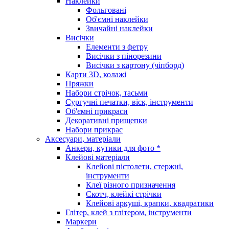
Наклейки
Фольговані
Об'ємні наклейки
Звичайні наклейки
Висічки
Елементи з фетру
Висічки з пінорезини
Висічки з картону (чіпборд)
Карти 3D, колажі
Пряжки
Набори стрічок, тасьми
Сургучні печатки, віск, інструменти
Об'ємні прикраси
Декоративні прищепки
Набори прикрас
Аксесуари, матеріали
Анкери, кутики для фото *
Клейові матеріали
Клейові пістолети, стержні,
інструменти
Клеї різного призначення
Скотч, клейкі стрічки
Клейові аркуші, крапки, квадратики
Глітер, клей з глітером, інструменти
Маркери