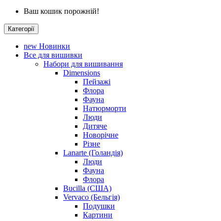
Ваш кошик порожній!
Категорії
new
Новинки
Все для вишивки
Набори для вишивання
Dimensions
Пейзажі
Флора
Фауна
Натюрморти
Люди
Дитяче
Новорічне
Різне
Lanarte (Голандія)
Люди
Фауна
Флора
Bucilla (США)
Vervaco (Бельгія)
Подушки
Картини