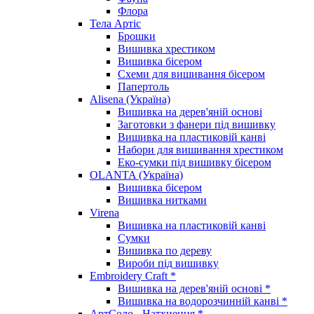
Флора
Тела Артіс
Брошки
Вишивка хрестиком
Вишивка бісером
Схеми для вишивання бісером
Папертоль
Alisena (Україна)
Вишивка на дерев'яній основі
Заготовки з фанери під вишивку
Вишивка на пластиковій канві
Набори для вишивання хрестиком
Еко-сумки під вишивку бісером
OLANTA (Україна)
Вишивка бісером
Вишивка нитками
Virena
Вишивка на пластиковій канві
Сумки
Вишивка по дереву
Вироби під вишивку
Embroidery Craft *
Вишивка на дерев'яній основі *
Вишивка на водорозчинній канві *
АртСоло - Натхнення *