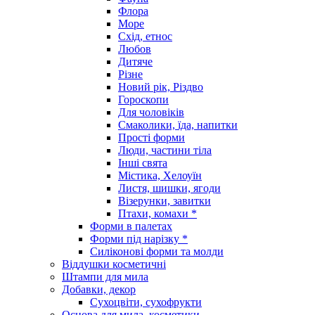
Флора
Море
Схід, етнос
Любов
Дитяче
Різне
Новий рік, Різдво
Гороскопи
Для чоловіків
Смаколики, їда, напитки
Прості форми
Люди, частини тіла
Інші свята
Містика, Хелоуїн
Листя, шишки, ягоди
Візерунки, завитки
Птахи, комахи *
Форми в палетах
Форми під нарізку *
Силіконові форми та молди
Віддушки косметичні
Штампи для мила
Добавки, декор
Сухоцвіти, сухофрукти
Основа для мила, косметики