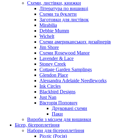
Схеми, листівки, книжки
Література по вишивці
Схеми та буклети
Заготовки для листівок
Mirabilia
Debbie Mumm
Wichelt
Схеми американських дизайнерів
Jim Shore
Cхеми Rosewood Manor
Lavender & Lace
Stoney Creek
Cottage Garden Samplings
Glendon Place
Alessandra Adelaide Needleworks
Ink Circles
Blackbird Designs
Just Nan
Вікторія Попович
Друковані схеми
Паки
Вироби з місцем для вишивки
Бісер, бісероплетіння
Набори для бісероплетіння
Ріоліс (Росія)