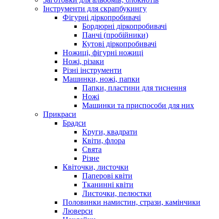
Інструменти для скрапбукингу
Фігурні діркопробивачі
Бордюрні діркопробивачі
Панчі (пробійники)
Кутові діркопробивачі
Ножиці, фігурні ножиці
Ножі, різаки
Різні інструменти
Машинки, ножі, папки
Папки, пластини для тиснення
Ножі
Машинки та приспособи для них
Прикраси
Брадси
Круги, квадрати
Квіти, флора
Свята
Різне
Квіточки, листочки
Паперові квіти
Тканинні квіти
Листочки, пелюстки
Половинки намистин, стрази, камінчики
Люверси