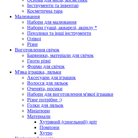
Інструменти та інвентар
Косметична тара
Малювання
Набори для малювання
Набори гуаші, акварелі, акрилу *
Пензлики та інші інструменти
Олівці
Різне
Виготовлення свічок
Барвники, матеріали для свічок
Гноти різні
Форми для свічок
М'яка іграшка, ляльки
Аксесуари для іграшок
Волосся для ляльок
Оченята, носики
Набори для виготовлення м'якої іграшки
Різне потрібне :)
Голки для ляльок
Мініатюри
Материали
Хутряний (синельний) дріт
Помпони
Хутро