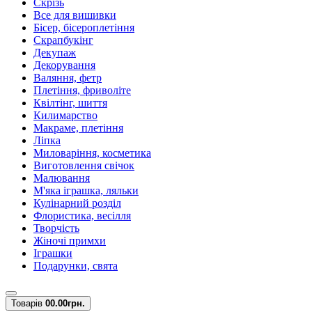
Скрізь
Все для вишивки
Бісер, бісероплетіння
Скрапбукінг
Декупаж
Декорування
Валяння, фетр
Плетіння, фриволіте
Квілтінг, шиття
Килимарство
Макраме, плетіння
Ліпка
Миловаріння, косметика
Виготовлення свічок
Малювання
М'яка іграшка, ляльки
Кулінарний розділ
Флористика, весілля
Творчість
Жіночі примхи
Іграшки
Подарунки, свята
Товарів
0
0.00грн.