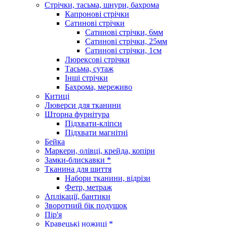
Стрічки, тасьма, шнури, бахрома
Капронові стрічки
Сатинові стрічки
Сатинові стрічки, 6мм
Сатинові стрічки, 25мм
Сатинові стрічки, 1см
Люрексові стрічки
Тасьма, сутаж
Інші стрічки
Бахрома, мереживо
Китиці
Люверси для тканини
Шторна фурнітура
Підхвати-кліпси
Підхвати магнітні
Бейка
Маркери, олівці, крейда, копіри
Замки-блискавки *
Тканина для шиття
Набори тканини, відрізи
Фетр, метраж
Аплікації, бантики
Зворотний бік подушок
Пір'я
Кравецькі ножиці *