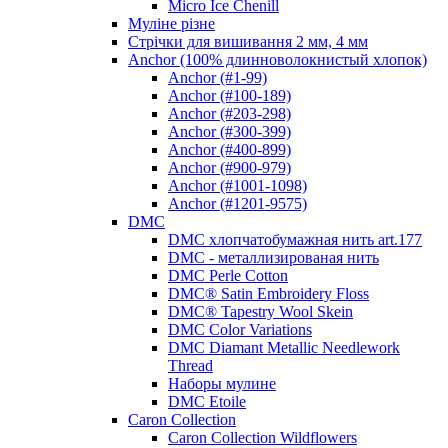
Micro Ice Chenill
Муліне різне
Стрічки для вишивання 2 мм, 4 мм
Anchor (100% длинноволокнистый хлопок)
Anchor (#1-99)
Anchor (#100-189)
Anchor (#203-298)
Anchor (#300-399)
Anchor (#400-899)
Anchor (#900-979)
Anchor (#1001-1098)
Anchor (#1201-9575)
DMC
DMC хлопчатобумажная нить art.177
DMC - металлизированая нить
DMC Perle Cotton
DMC® Satin Embroidery Floss
DMC® Tapestry Wool Skein
DMC Color Variations
DMC Diamant Metallic Needlework
Thread
Наборы мулине
DMC Etoile
Caron Collection
Caron Collection Wildflowers