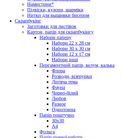
Намистини*
Підвіски, кулони, шарміки
Нитки для вышивки бисером
Скрапбукінг
Заготовки для листівок
Картон, папір для скрапбукінгу
Набори паперу
Набори 22 х 28 см
Набори 30 х 30 см
Набори 12 х 17 см
Набори інші
Пергаментний папір, велум, калька
Флора
Розводи, візерунки
Дитяча тема
Фауна
Чорно-білий
Любов
Разное
Однотонна
Папір поштучно
30х30
А4
Фольга
Папір ручної работи