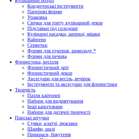
Кулінарний розділ
Кондитерські інструменти
Паперові форми
Упаковка
Свічки для торту, кулінарний декор
Підставки під солодощі
Кулінарні насадки, шприці, мішки
Вайнери
Серветки
Форми для цукерок, шоколаду *
Форми для печива
Флористика, весілля
Флористичний дріт
Флористичний декор
Аксесуари для весіль, вечірок
Інструменти та аксесуари для флористики
Творчість
Пазли картонні
Набори для видряпування
Інші канцтовари
Набори для дитячої творчості
Панські штучки
Сумки, клатчі, рюкзаки
Шарфи, шалі
Прикраси, біжутерія