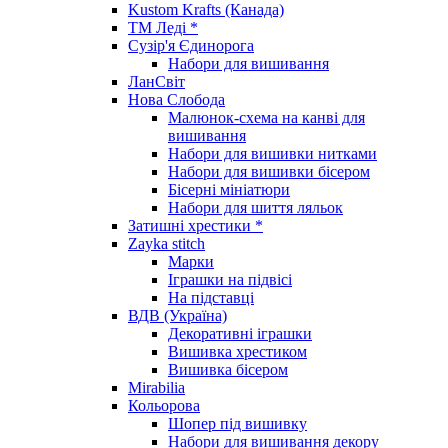
Kustom Krafts (Канада)
ТМ Леді *
Сузір'я Єдинорога
Набори для вишивання
ЛанСвіт
Нова Слобода
Малюнок-схема на канві для
вишивання
Набори для вишивки нитками
Набори для вишивки бісером
Бісерні мініатюри
Набори для шиття ляльок
Затишні хрестики *
Zayka stitch
Марки
Іграшки на підвісі
На підставці
ВДВ (Україна)
Декоративні іграшки
Вишивка хрестиком
Вишивка бісером
Mirabilia
Кольорова
Шопер під вишивку
Набори для вишивання декору