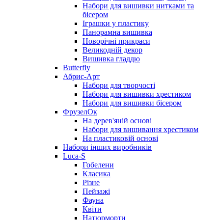
Набори для вишивки нитками та
бісером
Іграшки у пластику
Панорамна вишивка
Новорічні прикраси
Великодній декор
Вишивка гладдю
Butterfly
Абрис-Арт
Набори для творчості
Набори для вишивки хрестиком
Набори для вишивки бісером
ФрузелОк
На дерев'яній основі
Набори для вишивання хрестиком
На пластиковій основі
Набори інших виробників
Luca-S
Гобелени
Класика
Різне
Пейзажі
Фауна
Квіти
Натюрморти