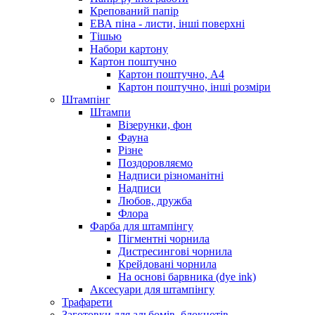
Крепований папір
ЕВА піна - листи, інші поверхні
Тішью
Набори картону
Картон поштучно
Картон поштучно, А4
Картон поштучно, інші розміри
Штампінг
Штампи
Візерунки, фон
Фауна
Різне
Поздоровляємо
Надписи різноманітні
Надписи
Любов, дружба
Флора
Фарба для штампінгу
Пігментні чорнила
Дистресингові чорнила
Крейдовані чорнила
На основі барвника (dye ink)
Аксесуари для штампінгу
Трафарети
Заготовки для альбомів, блокнотів