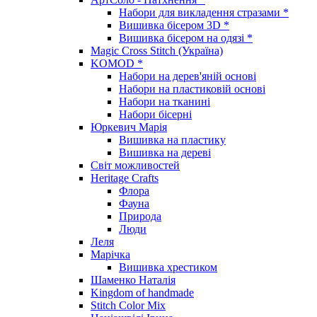
Набори для викладення стразами *
Вишивка бісером 3D *
Вишивка бісером на одязі *
Magic Cross Stitch (Україна)
KOMOD *
Набори на дерев'яній основі
Набори на пластиковій основі
Набори на тканині
Набори бісерні
Юркевич Марія
Вишивка на пластику
Вишивка на дереві
Світ можливостей
Heritage Crafts
Флора
Фауна
Природа
Люди
Леля
Марічка
Вишивка хрестиком
Шаменко Наталія
Kingdom of handmade
Stitch Color Mix