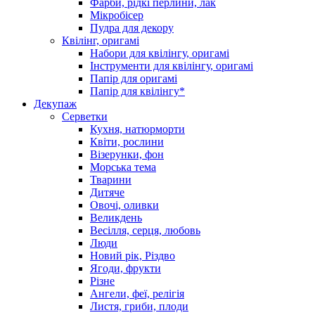
Фарби, рідкі перлини, лак
Мікробісер
Пудра для декору
Квілінг, оригамі
Набори для квілінгу, оригамі
Інструменти для квілінгу, оригамі
Папір для оригамі
Папір для квілінгу*
Декупаж
Серветки
Кухня, натюрморти
Квіти, рослини
Візерунки, фон
Морська тема
Тварини
Дитяче
Овочі, оливки
Великдень
Весілля, серця, любовь
Люди
Новий рік, Різдво
Ягоди, фрукти
Різне
Ангели, феї, релігія
Листя, гриби, плоди