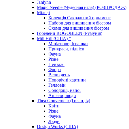
Janlynn
Magic Needle (Чудесная игла) (РОЗПРОДАЖ)
Міледі
Колекція Сакральний орнамент
Набори для вишивання бісером
Схеми для вишивання бісером
Гобелени ROGOBLEN (Румунія)
Mill Hill (США) *
Мініатюри, іграшки
Прикраси, підвіси
Фауна
Різне
Пейзажі
Флора
Великдень
Новорічні картини
Гелловін
Солодощі, напої
Ангели, люди
Thea Gouverneur (Голандія)
Квіти
Різне
Фауна
Люди
Design Works (США)