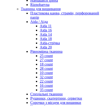
Наніашвілі Ірина
Riznobarvna
Тканина для вишивання
Пластикова канва, страмін, перфорований
папір
Aida / Аіда
Aida 11
Aida 16
Aida 14
Aida 18
Aida-стрічка
Aida 20
Рівномірна тканина
25 count
27 count
18 count
28 count
10 count
32 count
22 count
16 count
35 count
Спеціальні тканини
Рушники, скатертини, серветки
Сорочки з місцем для вишивки