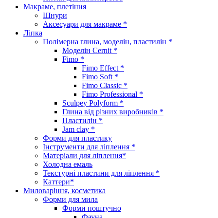
Макраме, плетіння
Шнури
Аксесуари для макраме *
Ліпка
Полімерна глина, моделін, пластилін *
Моделін Cernit *
Fimo *
Fimo Effect *
Fimo Soft *
Fimo Classic *
Fimo Professional *
Sculpey Polyform *
Глина від різних виробників *
Пластилін *
Jam clay *
Форми для пластику
Інструменти для ліплення *
Матеріали для ліплення*
Холодна емаль
Текстурні пластини для ліплення *
Каттери*
Миловаріння, косметика
Форми для мила
Форми поштучно
Фауна