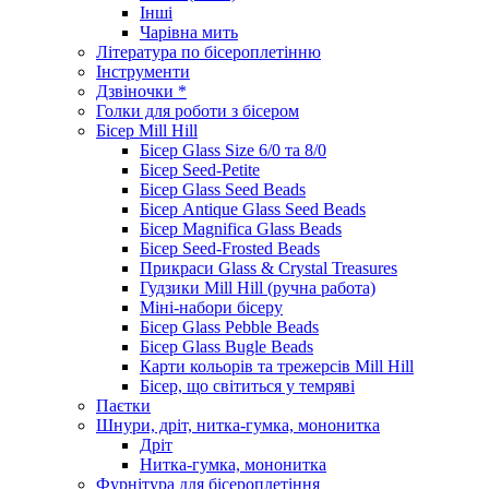
Інші
Чарівна мить
Література по бісероплетінню
Інструменти
Дзвіночки *
Голки для роботи з бісером
Бісер Mill Hill
Бісер Glass Size 6/0 та 8/0
Бісер Seed-Petite
Бісер Glass Seed Beads
Бісер Antique Glass Seed Beads
Бісер Magnifica Glass Beads
Бісер Seed-Frosted Beads
Прикраси Glass & Crystal Treasures
Гудзики Mill Hill (ручна работа)
Міні-набори бісеру
Бісер Glass Pebble Beads
Бісер Glass Bugle Beads
Карти кольорів та трежерсів Mill Hill
Бісер, що світиться у темряві
Паєтки
Шнури, дріт, нитка-гумка, мононитка
Дріт
Нитка-гумка, мононитка
Фурнітура для бісероплетіння