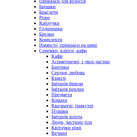
Прикраси для волосся
Брошки
Браслети
Різне
Каблучки
Годинники
Брелки
Комплекти
Намисто, прикраси на шию
Сережки, кліпси, кафи
Кафи
Асиметричні, з двох частин
Бантики
Сердця, любовь
Краплі
Імітація бірюзи
Імітація перлин
Предмети
Комахи
Квадратні, трикутні
Пташки
Імітація золота
Люди, частини тіла
Квіточки різні
Вечірні