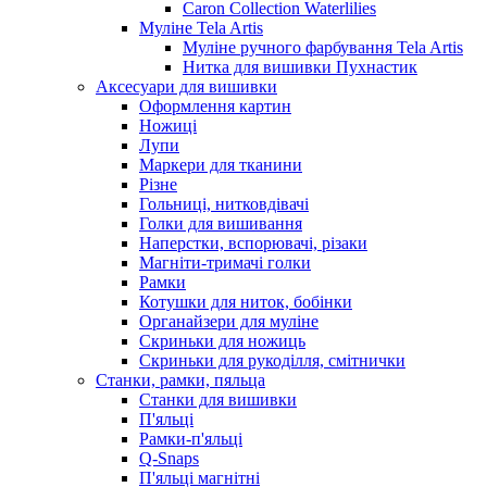
Caron Collection Waterlilies
Муліне Tela Artis
Муліне ручного фарбування Tela Artis
Нитка для вишивки Пухнастик
Аксесуари для вишивки
Оформлення картин
Ножиці
Лупи
Маркери для тканини
Різне
Гольниці, нитковдівачі
Голки для вишивання
Наперстки, вспорювачі, різаки
Магніти-тримачі голки
Рамки
Котушки для ниток, бобінки
Органайзери для муліне
Скриньки для ножиць
Скриньки для рукоділля, смітнички
Станки, рамки, пяльца
Станки для вишивки
П'яльці
Рамки-п'яльці
Q-Snaps
П'яльці магнітні