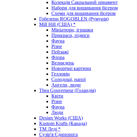
Колекція Сакральний орнамент
Набори для вишивання бісером
Схеми для вишивання бісером
Гобелени ROGOBLEN (Румунія)
Mill Hill (США) *
Мініатюри, іграшки
Прикраси, підвіси
Фауна
Різне
Пейзажі
Флора
Великдень
Новорічні картини
Гелловін
Солодощі, напої
Ангели, люди
Thea Gouverneur (Голандія)
Квіти
Різне
Фауна
Люди
Design Works (США)
Kustom Krafts (Канада)
ТМ Леді *
Сузір'я Єдинорога