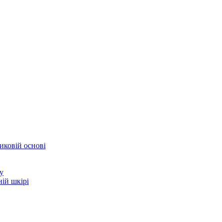
иковій основі
у
ій шкірі