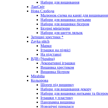
Набори для вишивання
ЛанСвіт
Нова Слобода
Малюнок-схема на канві для вишивання
Набори для вишивки нитками
Набори для вишивки бісером
Бісерні мініатюри
Набори для шиття ляльок
Затишні хрестики *
Zayka stitch
Марки
Іграшки на підвісі
На підставці
ВДВ (Україна)
Декоративні іграшки
Вишивка хрестиком
Вишивка бісером
Mirabilia
Кольорова
Шопер під вишивку
Набори для вишивання декору
Набори для вишивки нитками та бісеро
Іграшки у пластику
Панорамна вишивка
Новорічні прикраси