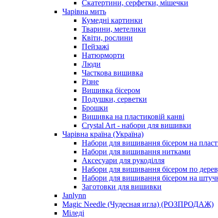
Скатертини, серфетки, мішечки
Чарiвна мить
Кумедні картинки
Тварини, метелики
Квіти, рослини
Пейзажі
Натюрморти
Люди
Часткова вишивка
Різне
Вишивка бісером
Подушки, серветки
Брошки
Вишивка на пластиковій канві
Crystal Art - набори для вишивки
Чарівна країна (Україна)
Набори для вишивання бісером на пласт
Набори для вишивання нитками
Аксесуари для рукоділля
Набори для вишивання бісером по дерев
Набори для вишивання бісером на штучн
Заготовки для вишивки
Janlynn
Magic Needle (Чудесная игла) (РОЗПРОДАЖ)
Міледі