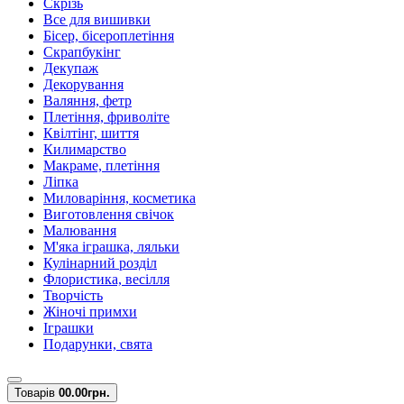
Скрізь
Все для вишивки
Бісер, бісероплетіння
Скрапбукінг
Декупаж
Декорування
Валяння, фетр
Плетіння, фриволіте
Квілтінг, шиття
Килимарство
Макраме, плетіння
Ліпка
Миловаріння, косметика
Виготовлення свічок
Малювання
М'яка іграшка, ляльки
Кулінарний розділ
Флористика, весілля
Творчість
Жіночі примхи
Іграшки
Подарунки, свята
Товарів
0
0.00грн.