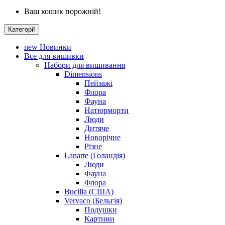
Ваш кошик порожній!
Категорії
new
Новинки
Все для вишивки
Набори для вишивання
Dimensions
Пейзажі
Флора
Фауна
Натюрморти
Люди
Дитяче
Новорічне
Різне
Lanarte (Голандія)
Люди
Фауна
Флора
Bucilla (США)
Vervaco (Бельгія)
Подушки
Картини