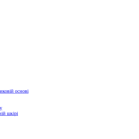
иковій основі
у
ій шкірі