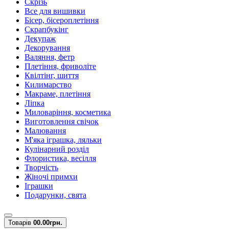
Скрізь
Все для вишивки
Бісер, бісероплетіння
Скрапбукінг
Декупаж
Декорування
Валяння, фетр
Плетіння, фриволіте
Квілтінг, шиття
Килимарство
Макраме, плетіння
Ліпка
Миловаріння, косметика
Виготовлення свічок
Малювання
М'яка іграшка, ляльки
Кулінарний розділ
Флористика, весілля
Творчість
Жіночі примхи
Іграшки
Подарунки, свята
Товарів
0
0.00грн.