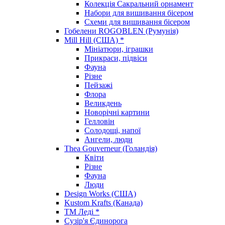
Колекція Сакральний орнамент
Набори для вишивання бісером
Схеми для вишивання бісером
Гобелени ROGOBLEN (Румунія)
Mill Hill (США) *
Мініатюри, іграшки
Прикраси, підвіси
Фауна
Різне
Пейзажі
Флора
Великдень
Новорічні картини
Гелловін
Солодощі, напої
Ангели, люди
Thea Gouverneur (Голандія)
Квіти
Різне
Фауна
Люди
Design Works (США)
Kustom Krafts (Канада)
ТМ Леді *
Сузір'я Єдинорога