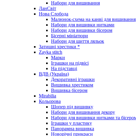
Набори для вишивання
ЛанСвіт
Нова Слобода
Малюнок-схема на канві для вишивання
Набори для вишивки нитками
Набори для вишивки бісером
Бісерні мініатюри
Набори для шиття ляльок
Затишні хрестики *
Zayka stitch
Марки
Іграшки на підвісі
На підставці
ВДВ (Україна)
Декоративні іграшки
Вишивка хрестиком
Вишивка бісером
Mirabilia
Кольорова
Шопер під вишивку
Набори для вишивання декору
Набори для вишивки нитками та бісеро
Іграшки у пластику
Панорамна вишивка
Новорічні прикраси