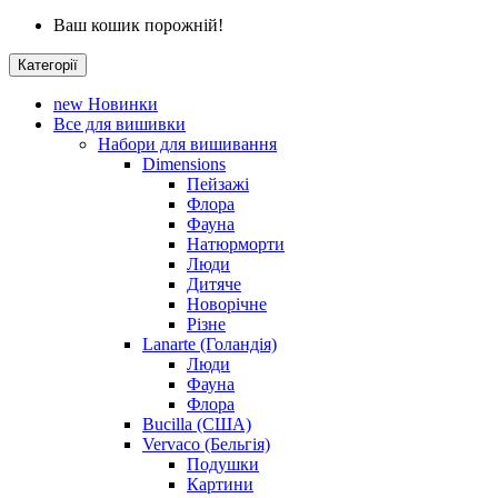
Ваш кошик порожній!
Категорії
new
Новинки
Все для вишивки
Набори для вишивання
Dimensions
Пейзажі
Флора
Фауна
Натюрморти
Люди
Дитяче
Новорічне
Різне
Lanarte (Голандія)
Люди
Фауна
Флора
Bucilla (США)
Vervaco (Бельгія)
Подушки
Картини