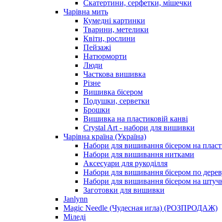
Скатертини, серфетки, мішечки
Чарiвна мить
Кумедні картинки
Тварини, метелики
Квіти, рослини
Пейзажі
Натюрморти
Люди
Часткова вишивка
Різне
Вишивка бісером
Подушки, серветки
Брошки
Вишивка на пластиковій канві
Crystal Art - набори для вишивки
Чарівна країна (Україна)
Набори для вишивання бісером на пласт
Набори для вишивання нитками
Аксесуари для рукоділля
Набори для вишивання бісером по дерев
Набори для вишивання бісером на штучн
Заготовки для вишивки
Janlynn
Magic Needle (Чудесная игла) (РОЗПРОДАЖ)
Міледі