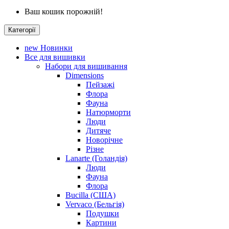
Ваш кошик порожній!
Категорії
new
Новинки
Все для вишивки
Набори для вишивання
Dimensions
Пейзажі
Флора
Фауна
Натюрморти
Люди
Дитяче
Новорічне
Різне
Lanarte (Голандія)
Люди
Фауна
Флора
Bucilla (США)
Vervaco (Бельгія)
Подушки
Картини