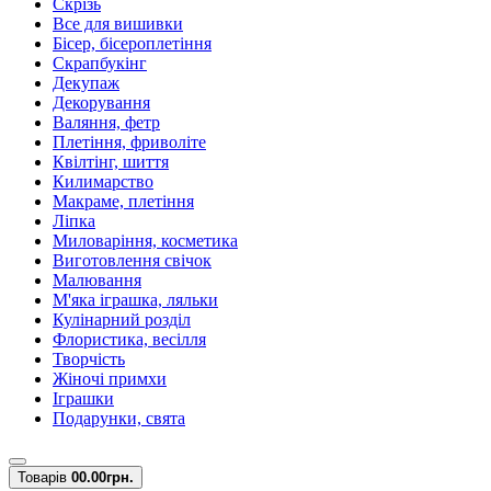
Скрізь
Все для вишивки
Бісер, бісероплетіння
Скрапбукінг
Декупаж
Декорування
Валяння, фетр
Плетіння, фриволіте
Квілтінг, шиття
Килимарство
Макраме, плетіння
Ліпка
Миловаріння, косметика
Виготовлення свічок
Малювання
М'яка іграшка, ляльки
Кулінарний розділ
Флористика, весілля
Творчість
Жіночі примхи
Іграшки
Подарунки, свята
Товарів
0
0.00грн.