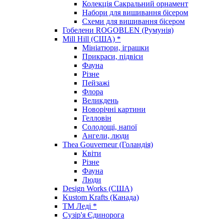
Колекція Сакральний орнамент
Набори для вишивання бісером
Схеми для вишивання бісером
Гобелени ROGOBLEN (Румунія)
Mill Hill (США) *
Мініатюри, іграшки
Прикраси, підвіси
Фауна
Різне
Пейзажі
Флора
Великдень
Новорічні картини
Гелловін
Солодощі, напої
Ангели, люди
Thea Gouverneur (Голандія)
Квіти
Різне
Фауна
Люди
Design Works (США)
Kustom Krafts (Канада)
ТМ Леді *
Сузір'я Єдинорога