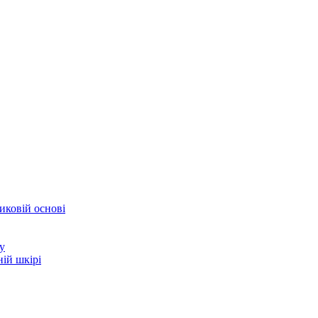
иковій основі
у
ій шкірі