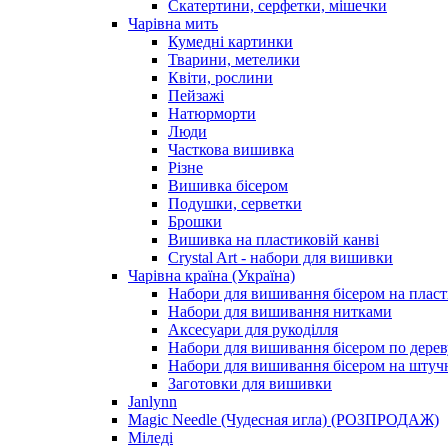
Скатертини, серфетки, мішечки
Чарiвна мить
Кумедні картинки
Тварини, метелики
Квіти, рослини
Пейзажі
Натюрморти
Люди
Часткова вишивка
Різне
Вишивка бісером
Подушки, серветки
Брошки
Вишивка на пластиковій канві
Crystal Art - набори для вишивки
Чарівна країна (Україна)
Набори для вишивання бісером на пласт
Набори для вишивання нитками
Аксесуари для рукоділля
Набори для вишивання бісером по дерев
Набори для вишивання бісером на штучн
Заготовки для вишивки
Janlynn
Magic Needle (Чудесная игла) (РОЗПРОДАЖ)
Міледі