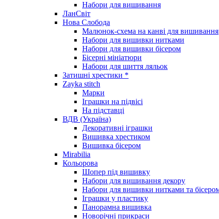
Набори для вишивання
ЛанСвіт
Нова Слобода
Малюнок-схема на канві для вишивання
Набори для вишивки нитками
Набори для вишивки бісером
Бісерні мініатюри
Набори для шиття ляльок
Затишні хрестики *
Zayka stitch
Марки
Іграшки на підвісі
На підставці
ВДВ (Україна)
Декоративні іграшки
Вишивка хрестиком
Вишивка бісером
Mirabilia
Кольорова
Шопер під вишивку
Набори для вишивання декору
Набори для вишивки нитками та бісеро
Іграшки у пластику
Панорамна вишивка
Новорічні прикраси