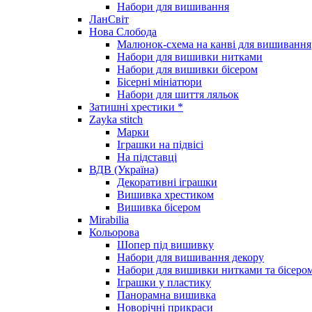
Набори для вишивання
ЛанСвіт
Нова Слобода
Малюнок-схема на канві для вишивання
Набори для вишивки нитками
Набори для вишивки бісером
Бісерні мініатюри
Набори для шиття ляльок
Затишні хрестики *
Zayka stitch
Марки
Іграшки на підвісі
На підставці
ВДВ (Україна)
Декоративні іграшки
Вишивка хрестиком
Вишивка бісером
Mirabilia
Кольорова
Шопер під вишивку
Набори для вишивання декору
Набори для вишивки нитками та бісеро
Іграшки у пластику
Панорамна вишивка
Новорічні прикраси