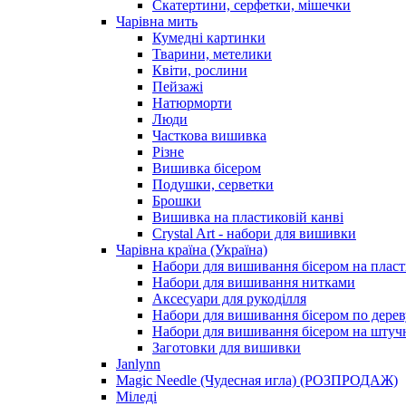
Скатертини, серфетки, мішечки
Чарiвна мить
Кумедні картинки
Тварини, метелики
Квіти, рослини
Пейзажі
Натюрморти
Люди
Часткова вишивка
Різне
Вишивка бісером
Подушки, серветки
Брошки
Вишивка на пластиковій канві
Crystal Art - набори для вишивки
Чарівна країна (Україна)
Набори для вишивання бісером на пласт
Набори для вишивання нитками
Аксесуари для рукоділля
Набори для вишивання бісером по дерев
Набори для вишивання бісером на штучн
Заготовки для вишивки
Janlynn
Magic Needle (Чудесная игла) (РОЗПРОДАЖ)
Міледі