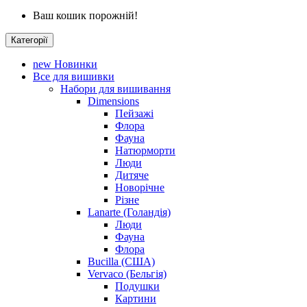
Ваш кошик порожній!
Категорії
new
Новинки
Все для вишивки
Набори для вишивання
Dimensions
Пейзажі
Флора
Фауна
Натюрморти
Люди
Дитяче
Новорічне
Різне
Lanarte (Голандія)
Люди
Фауна
Флора
Bucilla (США)
Vervaco (Бельгія)
Подушки
Картини