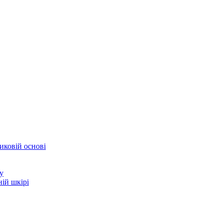
иковій основі
у
ій шкірі