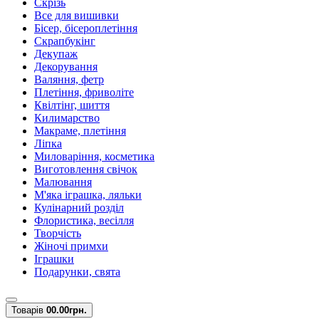
Скрізь
Все для вишивки
Бісер, бісероплетіння
Скрапбукінг
Декупаж
Декорування
Валяння, фетр
Плетіння, фриволіте
Квілтінг, шиття
Килимарство
Макраме, плетіння
Ліпка
Миловаріння, косметика
Виготовлення свічок
Малювання
М'яка іграшка, ляльки
Кулінарний розділ
Флористика, весілля
Творчість
Жіночі примхи
Іграшки
Подарунки, свята
Товарів
0
0.00грн.