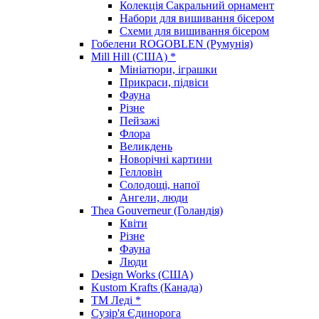
Колекція Сакральний орнамент
Набори для вишивання бісером
Схеми для вишивання бісером
Гобелени ROGOBLEN (Румунія)
Mill Hill (США) *
Мініатюри, іграшки
Прикраси, підвіси
Фауна
Різне
Пейзажі
Флора
Великдень
Новорічні картини
Гелловін
Солодощі, напої
Ангели, люди
Thea Gouverneur (Голандія)
Квіти
Різне
Фауна
Люди
Design Works (США)
Kustom Krafts (Канада)
ТМ Леді *
Сузір'я Єдинорога