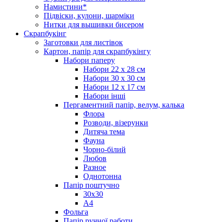
Намистини*
Підвіски, кулони, шарміки
Нитки для вышивки бисером
Скрапбукінг
Заготовки для листівок
Картон, папір для скрапбукінгу
Набори паперу
Набори 22 х 28 см
Набори 30 х 30 см
Набори 12 х 17 см
Набори інші
Пергаментний папір, велум, калька
Флора
Розводи, візерунки
Дитяча тема
Фауна
Чорно-білий
Любов
Разное
Однотонна
Папір поштучно
30х30
А4
Фольга
Папір ручної работи