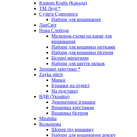
Kustom Krafts (Канада)
ТМ Леді *
Сузір'я Єдинорога
Набори для вишивання
ЛанСвіт
Нова Слобода
Малюнок-схема на канві для
вишивання
Набори для вишивки нитками
Набори для вишивки бісером
Бісерні мініатюри
Набори для шиття ляльок
Затишні хрестики *
Zayka stitch
Марки
Іграшки на підвісі
На підставці
ВДВ (Україна)
Декоративні іграшки
Вишивка хрестиком
Вишивка бісером
Mirabilia
Кольорова
Шопер під вишивку
Набори для вишивання декору