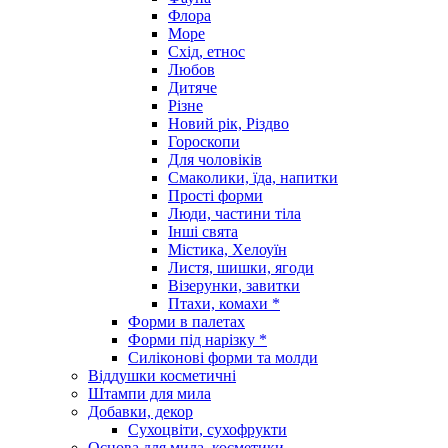
Флора
Море
Схід, етнос
Любов
Дитяче
Різне
Новий рік, Різдво
Гороскопи
Для чоловіків
Смаколики, їда, напитки
Прості форми
Люди, частини тіла
Інші свята
Містика, Хелоуїн
Листя, шишки, ягоди
Візерунки, завитки
Птахи, комахи *
Форми в палетах
Форми під нарізку *
Силіконові форми та молди
Віддушки косметичні
Штампи для мила
Добавки, декор
Сухоцвіти, сухофрукти
Основа для мила, косметики