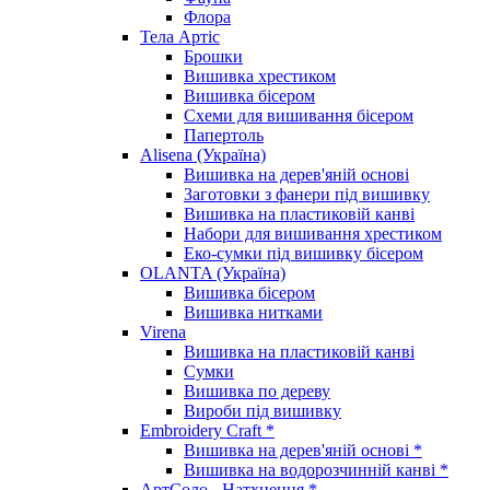
Флора
Тела Артіс
Брошки
Вишивка хрестиком
Вишивка бісером
Схеми для вишивання бісером
Папертоль
Alisena (Україна)
Вишивка на дерев'яній основі
Заготовки з фанери під вишивку
Вишивка на пластиковій канві
Набори для вишивання хрестиком
Еко-сумки під вишивку бісером
OLANTA (Україна)
Вишивка бісером
Вишивка нитками
Virena
Вишивка на пластиковій канві
Сумки
Вишивка по дереву
Вироби під вишивку
Embroidery Craft *
Вишивка на дерев'яній основі *
Вишивка на водорозчинній канві *
АртСоло - Натхнення *