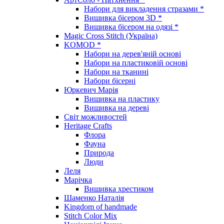
Набори для викладення стразами *
Вишивка бісером 3D *
Вишивка бісером на одязі *
Magic Cross Stitch (Україна)
KOMOD *
Набори на дерев'яній основі
Набори на пластиковій основі
Набори на тканині
Набори бісерні
Юркевич Марія
Вишивка на пластику
Вишивка на дереві
Світ можливостей
Heritage Crafts
Флора
Фауна
Природа
Люди
Леля
Марічка
Вишивка хрестиком
Шаменко Наталія
Kingdom of handmade
Stitch Color Mix