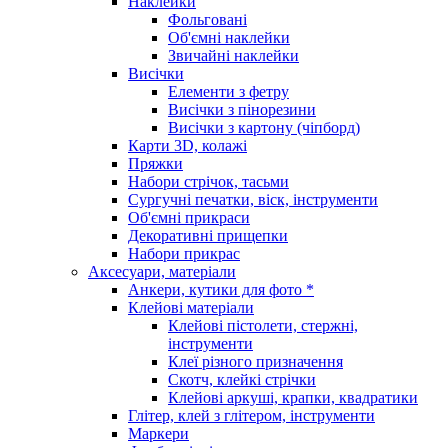
Наклейки
Фольговані
Об'ємні наклейки
Звичайні наклейки
Висічки
Елементи з фетру
Висічки з пінорезини
Висічки з картону (чіпборд)
Карти 3D, колажі
Пряжки
Набори стрічок, тасьми
Сургучні печатки, віск, інструменти
Об'ємні прикраси
Декоративні прищепки
Набори прикрас
Аксесуари, матеріали
Анкери, кутики для фото *
Клейові матеріали
Клейові пістолети, стержні,
інструменти
Клеї різного призначення
Скотч, клейкі стрічки
Клейові аркуші, крапки, квадратики
Глітер, клей з глітером, інструменти
Маркери