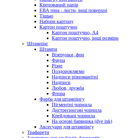
Крепований папір
ЕВА піна - листи, інші поверхні
Тішью
Набори картону
Картон поштучно
Картон поштучно, А4
Картон поштучно, інші розміри
Штампінг
Штампи
Візерунки, фон
Фауна
Різне
Поздоровляємо
Надписи різноманітні
Надписи
Любов, дружба
Флора
Фарба для штампінгу
Пігментні чорнила
Дистресингові чорнила
Крейдовані чорнила
На основі барвника (dye ink)
Аксесуари для штампінгу
Трафарети
Заготовки для альбомів, блокнотів