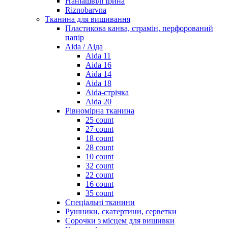
Наніашвілі Ірина
Riznobarvna
Тканина для вишивання
Пластикова канва, страмін, перфорований
папір
Aida / Аіда
Aida 11
Aida 16
Aida 14
Aida 18
Aida-стрічка
Aida 20
Рівномірна тканина
25 count
27 count
18 count
28 count
10 count
32 count
22 count
16 count
35 count
Спеціальні тканини
Рушники, скатертини, серветки
Сорочки з місцем для вишивки