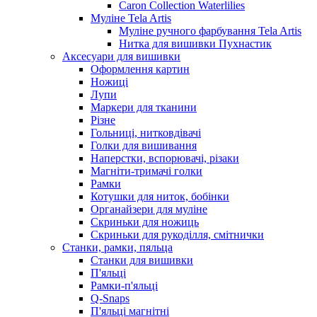
Caron Collection Waterlilies
Муліне Tela Artis
Муліне ручного фарбування Tela Artis
Нитка для вишивки Пухнастик
Аксесуари для вишивки
Оформлення картин
Ножиці
Лупи
Маркери для тканини
Різне
Гольниці, нитковдівачі
Голки для вишивання
Наперстки, вспорювачі, різаки
Магніти-тримачі голки
Рамки
Котушки для ниток, бобінки
Органайзери для муліне
Скриньки для ножиць
Скриньки для рукоділля, смітнички
Станки, рамки, пяльца
Станки для вишивки
П'яльці
Рамки-п'яльці
Q-Snaps
П'яльці магнітні