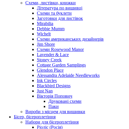
Схеми, листівки, книжки
Література по вишивці
Схеми та буклети
Заготовки для листівок
Mirabilia
Debbie Mumm
Wichelt
Схеми американських дизайнерів
Jim Shore
Cхеми Rosewood Manor
Lavender & Lace
Stoney Creek
Cottage Garden Samplings
Glendon Place
Alessandra Adelaide Needleworks
Ink Circles
Blackbird Designs
Just Nan
Вікторія Попович
Друковані схеми
Паки
Вироби з місцем для вишивки
Бісер, бісероплетіння
Набори для бісероплетіння
Ріоліс (Росія)