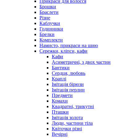
Прикраси для волосся
Брошки
Браслети
Різне
Каблучки
Годинники
Брелки
Комплекти
Намисто, прикраси на шию
Сережки, кліпси, кафи
Кафи
Асиметричні, з двох частин
Бантики
Сердця, любовь
Краплі
Імітація бірюзи
Імітація перлин
Предмети
Комахи
Квадратні, трикутні
Пташки
Імітація золота
Люди, частини тіла
Квіточки різні
Вечірні