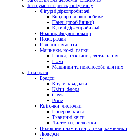
Інструменти для скрапбукингу
Фігурні діркопробивачі
Бордюрні діркопробивачі
Панчі (пробійники)
Кутові діркопробивачі
Ножиці, фігурні ножиці
Ножі, різаки
Різні інструменти
Машинки, ножі, папки
Папки, пластини для тиснення
Ножі
Машинки та приспособи для них
Прикраси
Брадси
Круги, квадрати
Квіти, флора
Свята
Різне
Квіточки, листочки
Паперові квіти
Тканинні квіти
Листочки, пелюстки
Половинки намистин, стрази, камінчики
Люверси