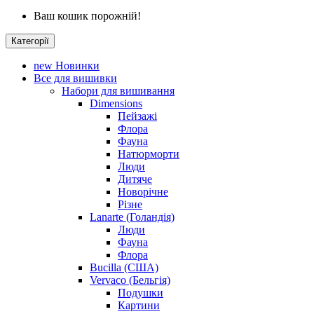
Ваш кошик порожній!
Категорії
new
Новинки
Все для вишивки
Набори для вишивання
Dimensions
Пейзажі
Флора
Фауна
Натюрморти
Люди
Дитяче
Новорічне
Різне
Lanarte (Голандія)
Люди
Фауна
Флора
Bucilla (США)
Vervaco (Бельгія)
Подушки
Картини