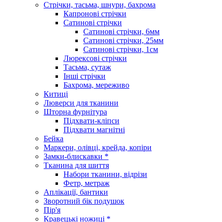
Стрічки, тасьма, шнури, бахрома
Капронові стрічки
Сатинові стрічки
Сатинові стрічки, 6мм
Сатинові стрічки, 25мм
Сатинові стрічки, 1см
Люрексові стрічки
Тасьма, сутаж
Інші стрічки
Бахрома, мереживо
Китиці
Люверси для тканини
Шторна фурнітура
Підхвати-кліпси
Підхвати магнітні
Бейка
Маркери, олівці, крейда, копіри
Замки-блискавки *
Тканина для шиття
Набори тканини, відрізи
Фетр, метраж
Аплікації, бантики
Зворотний бік подушок
Пір'я
Кравецькі ножиці *