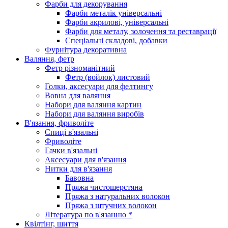
Фарби для декорування
Фарби металік універсальні
Фарби акрилові, універсальні
Фарби для металу, золочення та реставрації
Спеціальні складові, добавки
Фурнітура декоративна
Валяння, фетр
Фетр різноманітний
Фетр (войлок) листовий
Голки, аксесуари для фелтингу
Вовна для валяння
Набори для валяння картин
Набори для валяння виробів
В'язання, фриволіте
Спиці в'язальні
Фриволіте
Гачки в'язальні
Аксесуари для в'язання
Нитки для в'язання
Бавовна
Пряжа чистошерстяна
Пряжа з натуральних волокон
Пряжа з штучних волокон
Література по в'язанню *
Квілтінг, шиття