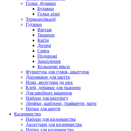
Голки, булавки
Булавки
Голки різні
Термоаплікації
Гудзики
Вінтаж
Тварини
Квіти
Дитячі
Свята
Подорожі
Захоплення
Кольорові мікси
Фурнітура для сумок, шкатулок
Допоміжне для шиття
Ножі, аксесуари до них
Клей, добавки для тканини
Для швейних машинок
Набори для квілтінгу
Лінійки, шаблони, трафарети, мати
Нитки для шиття
Килимарство
Набори для килимарства
Аксесуари для килимарства
Нитки для килимарства