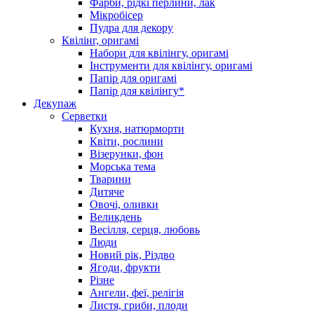
Фарби, рідкі перлини, лак
Мікробісер
Пудра для декору
Квілінг, оригамі
Набори для квілінгу, оригамі
Інструменти для квілінгу, оригамі
Папір для оригамі
Папір для квілінгу*
Декупаж
Серветки
Кухня, натюрморти
Квіти, рослини
Візерунки, фон
Морська тема
Тварини
Дитяче
Овочі, оливки
Великдень
Весілля, серця, любовь
Люди
Новий рік, Різдво
Ягоди, фрукти
Різне
Ангели, феї, релігія
Листя, гриби, плоди