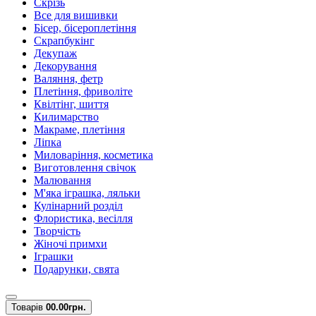
Скрізь
Все для вишивки
Бісер, бісероплетіння
Скрапбукінг
Декупаж
Декорування
Валяння, фетр
Плетіння, фриволіте
Квілтінг, шиття
Килимарство
Макраме, плетіння
Ліпка
Миловаріння, косметика
Виготовлення свічок
Малювання
М'яка іграшка, ляльки
Кулінарний розділ
Флористика, весілля
Творчість
Жіночі примхи
Іграшки
Подарунки, свята
Товарів
0
0.00грн.