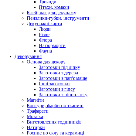
Троянди
Птахи, комахи
Клей, лак для декупажу
Пензлики-губки, інструменти
Декупажні карти
Люди
Різне
Флора
Натюрморти
Фауна
Декорування
Основа для декору
Заготовки під ліпку
Заготовки з дерева
Заготовки з пап'є маше
Інші заготовки
Заготовки з гіпсу
Заготовки з пінопласту
Магніти
Контури, фарби по тканині
Трафарети
Мозаїка
Виготовлення годинників
Натирки
Роспис по склу та керамиці