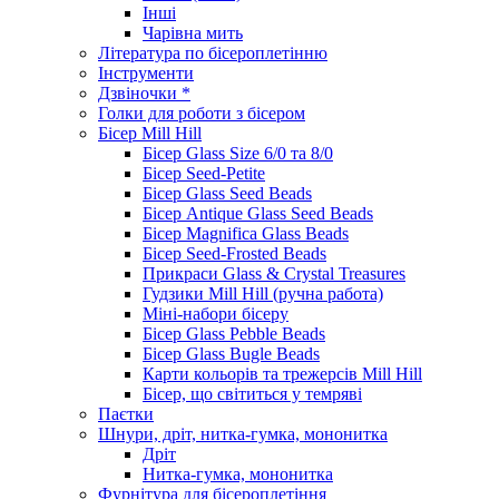
Інші
Чарівна мить
Література по бісероплетінню
Інструменти
Дзвіночки *
Голки для роботи з бісером
Бісер Mill Hill
Бісер Glass Size 6/0 та 8/0
Бісер Seed-Petite
Бісер Glass Seed Beads
Бісер Antique Glass Seed Beads
Бісер Magnifica Glass Beads
Бісер Seed-Frosted Beads
Прикраси Glass & Crystal Treasures
Гудзики Mill Hill (ручна работа)
Міні-набори бісеру
Бісер Glass Pebble Beads
Бісер Glass Bugle Beads
Карти кольорів та трежерсів Mill Hill
Бісер, що світиться у темряві
Паєтки
Шнури, дріт, нитка-гумка, мононитка
Дріт
Нитка-гумка, мононитка
Фурнітура для бісероплетіння