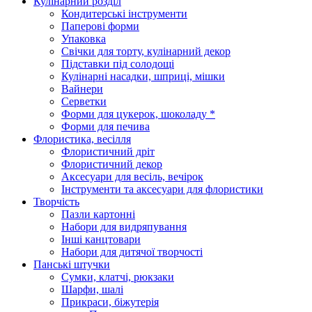
Кулінарний розділ
Кондитерські інструменти
Паперові форми
Упаковка
Свічки для торту, кулінарний декор
Підставки під солодощі
Кулінарні насадки, шприці, мішки
Вайнери
Серветки
Форми для цукерок, шоколаду *
Форми для печива
Флористика, весілля
Флористичний дріт
Флористичний декор
Аксесуари для весіль, вечірок
Інструменти та аксесуари для флористики
Творчість
Пазли картонні
Набори для видряпування
Інші канцтовари
Набори для дитячої творчості
Панські штучки
Сумки, клатчі, рюкзаки
Шарфи, шалі
Прикраси, біжутерія