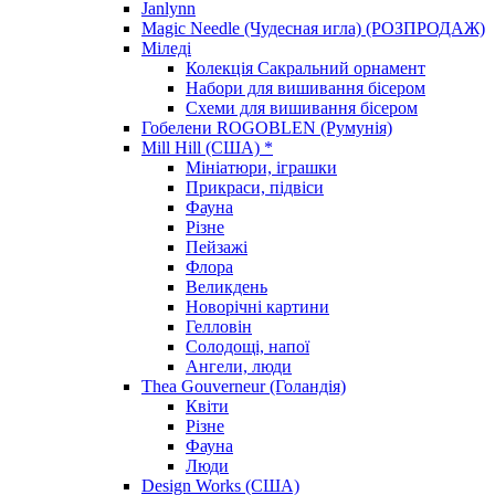
Janlynn
Magic Needle (Чудесная игла) (РОЗПРОДАЖ)
Міледі
Колекція Сакральний орнамент
Набори для вишивання бісером
Схеми для вишивання бісером
Гобелени ROGOBLEN (Румунія)
Mill Hill (США) *
Мініатюри, іграшки
Прикраси, підвіси
Фауна
Різне
Пейзажі
Флора
Великдень
Новорічні картини
Гелловін
Солодощі, напої
Ангели, люди
Thea Gouverneur (Голандія)
Квіти
Різне
Фауна
Люди
Design Works (США)