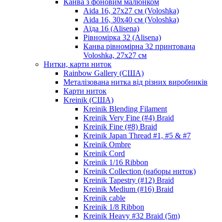
Канва з фоновим малюнком
Aida 16, 27х27 см (Voloshka)
Aida 16, 30х40 см (Voloshka)
Аїда 16 (Alisena)
Рівномірка 32 (Alisena)
Канва рівномірна 32 принтована
Voloshka, 27х27 см
Нитки, карти ниток
Rainbow Gallery (США)
Металізована нитка від різних виробників
Карти ниток
Kreinik (США)
Kreinik Blending Filament
Kreinik Very Fine (#4) Braid
Kreinik Fine (#8) Braid
Kreinik Japan Thread #1, #5 & #7
Kreinik Ombre
Kreinik Cord
Kreinik 1/16 Ribbon
Kreinik Collection (наборы ниток)
Kreinik Tapestry (#12) Braid
Kreinik Medium (#16) Braid
Kreinik cable
Kreinik 1/8 Ribbon
Kreinik Heavy #32 Braid (5m)