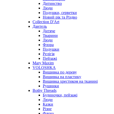
Дитинство
Люди
Подушки, серветки
Новий рік та Різдво
Collection D'Art
Дантель
Дитяче
Тварини
Люди
Флора
Подушки
Релігія
Пейзажі
Mary Maxim
VOLOSHKA
Вишивка по дереву
Вишивка на пластику
Вишивка хрестиком на тканині
Рушники
Bothy Threads
Будиночки, пейзажі
Люди
Казки
Різне
Фауна