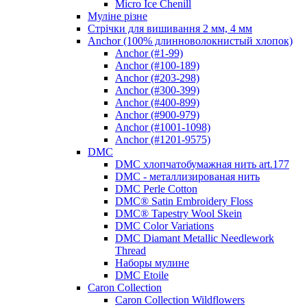
Micro Ice Chenill
Муліне різне
Стрічки для вишивання 2 мм, 4 мм
Anchor (100% длинноволокнистый хлопок)
Anchor (#1-99)
Anchor (#100-189)
Anchor (#203-298)
Anchor (#300-399)
Anchor (#400-899)
Anchor (#900-979)
Anchor (#1001-1098)
Anchor (#1201-9575)
DMC
DMC хлопчатобумажная нить art.177
DMC - металлизированая нить
DMC Perle Cotton
DMC® Satin Embroidery Floss
DMC® Tapestry Wool Skein
DMC Color Variations
DMC Diamant Metallic Needlework
Thread
Наборы мулине
DMC Etoile
Caron Collection
Caron Collection Wildflowers