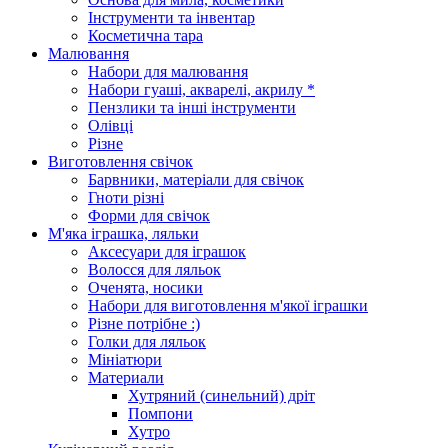
Інструменти та інвентар
Косметична тара
Малювання
Набори для малювання
Набори гуаші, акварелі, акрилу *
Пензлики та інші інструменти
Олівці
Різне
Виготовлення свічок
Барвники, матеріали для свічок
Гноти різні
Форми для свічок
М'яка іграшка, ляльки
Аксесуари для іграшок
Волосся для ляльок
Оченята, носики
Набори для виготовлення м'якої іграшки
Різне потрібне :)
Голки для ляльок
Мініатюри
Материали
Хутряний (синельний) дріт
Помпони
Хутро