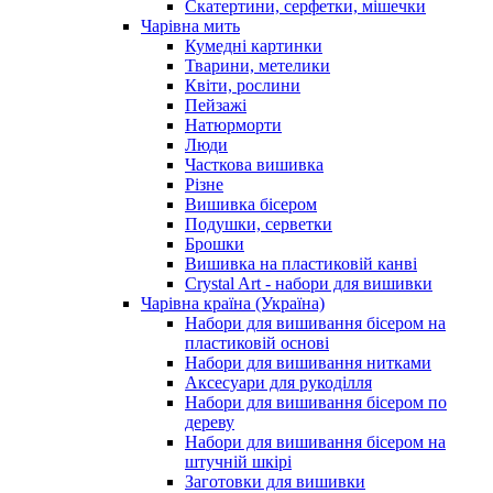
Скатертини, серфетки, мішечки
Чарiвна мить
Кумедні картинки
Тварини, метелики
Квіти, рослини
Пейзажі
Натюрморти
Люди
Часткова вишивка
Різне
Вишивка бісером
Подушки, серветки
Брошки
Вишивка на пластиковій канві
Crystal Art - набори для вишивки
Чарівна країна (Україна)
Набори для вишивання бісером на
пластиковій основі
Набори для вишивання нитками
Аксесуари для рукоділля
Набори для вишивання бісером по
дереву
Набори для вишивання бісером на
штучній шкірі
Заготовки для вишивки