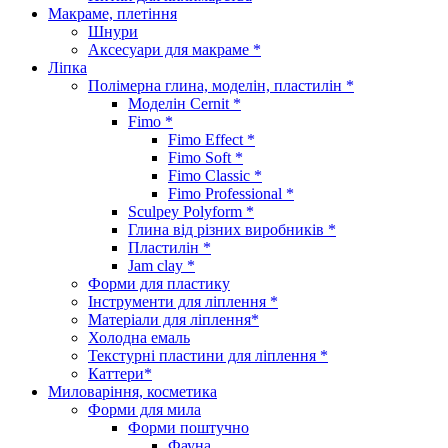
Макраме, плетіння
Шнури
Аксесуари для макраме *
Ліпка
Полімерна глина, моделін, пластилін *
Моделін Cernit *
Fimo *
Fimo Effect *
Fimo Soft *
Fimo Classic *
Fimo Professional *
Sculpey Polyform *
Глина від різних виробників *
Пластилін *
Jam clay *
Форми для пластику
Інструменти для ліплення *
Матеріали для ліплення*
Холодна емаль
Текстурні пластини для ліплення *
Каттери*
Миловаріння, косметика
Форми для мила
Форми поштучно
Фауна