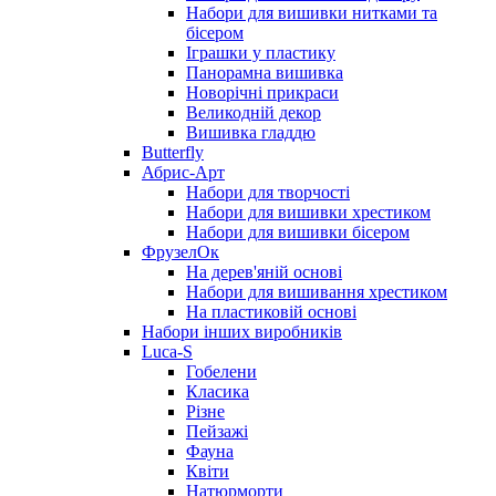
Набори для вишивки нитками та
бісером
Іграшки у пластику
Панорамна вишивка
Новорічні прикраси
Великодній декор
Вишивка гладдю
Butterfly
Абрис-Арт
Набори для творчості
Набори для вишивки хрестиком
Набори для вишивки бісером
ФрузелОк
На дерев'яній основі
Набори для вишивання хрестиком
На пластиковій основі
Набори інших виробників
Luca-S
Гобелени
Класика
Різне
Пейзажі
Фауна
Квіти
Натюрморти