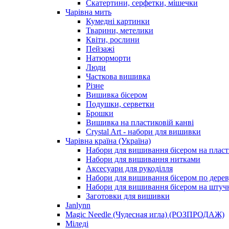
Скатертини, серфетки, мішечки
Чарiвна мить
Кумедні картинки
Тварини, метелики
Квіти, рослини
Пейзажі
Натюрморти
Люди
Часткова вишивка
Різне
Вишивка бісером
Подушки, серветки
Брошки
Вишивка на пластиковій канві
Crystal Art - набори для вишивки
Чарівна країна (Україна)
Набори для вишивання бісером на пласт
Набори для вишивання нитками
Аксесуари для рукоділля
Набори для вишивання бісером по дерев
Набори для вишивання бісером на штучн
Заготовки для вишивки
Janlynn
Magic Needle (Чудесная игла) (РОЗПРОДАЖ)
Міледі