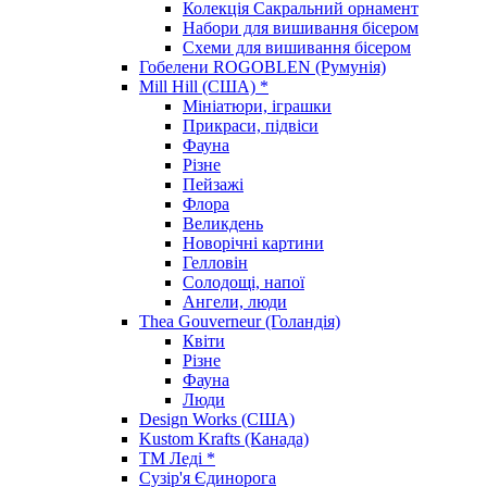
Колекція Сакральний орнамент
Набори для вишивання бісером
Схеми для вишивання бісером
Гобелени ROGOBLEN (Румунія)
Mill Hill (США) *
Мініатюри, іграшки
Прикраси, підвіси
Фауна
Різне
Пейзажі
Флора
Великдень
Новорічні картини
Гелловін
Солодощі, напої
Ангели, люди
Thea Gouverneur (Голандія)
Квіти
Різне
Фауна
Люди
Design Works (США)
Kustom Krafts (Канада)
ТМ Леді *
Сузір'я Єдинорога