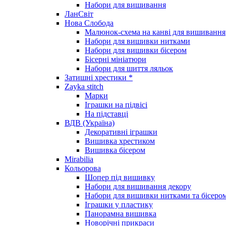
Набори для вишивання
ЛанСвіт
Нова Слобода
Малюнок-схема на канві для вишивання
Набори для вишивки нитками
Набори для вишивки бісером
Бісерні мініатюри
Набори для шиття ляльок
Затишні хрестики *
Zayka stitch
Марки
Іграшки на підвісі
На підставці
ВДВ (Україна)
Декоративні іграшки
Вишивка хрестиком
Вишивка бісером
Mirabilia
Кольорова
Шопер під вишивку
Набори для вишивання декору
Набори для вишивки нитками та бісеро
Іграшки у пластику
Панорамна вишивка
Новорічні прикраси