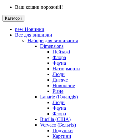
Ваш кошик порожній!
Категорії
new
Новинки
Все для вишивки
Набори для вишивання
Dimensions
Пейзажі
Флора
Фауна
Натюрморти
Люди
Дитяче
Новорічне
Різне
Lanarte (Голандія)
Люди
Фауна
Флора
Bucilla (США)
Vervaco (Бельгія)
Подушки
Картини