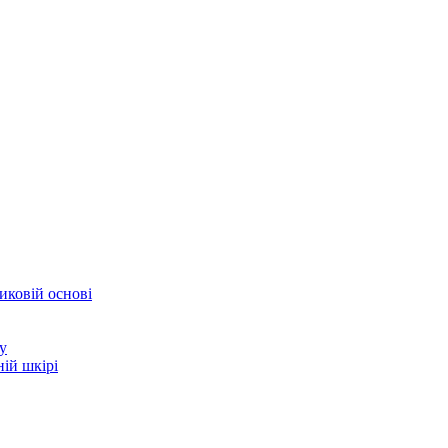
иковій основі
у
ій шкірі