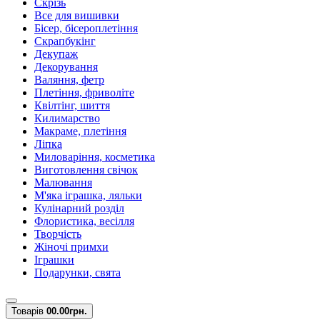
Скрізь
Все для вишивки
Бісер, бісероплетіння
Скрапбукінг
Декупаж
Декорування
Валяння, фетр
Плетіння, фриволіте
Квілтінг, шиття
Килимарство
Макраме, плетіння
Ліпка
Миловаріння, косметика
Виготовлення свічок
Малювання
М'яка іграшка, ляльки
Кулінарний розділ
Флористика, весілля
Творчість
Жіночі примхи
Іграшки
Подарунки, свята
Товарів
0
0.00грн.