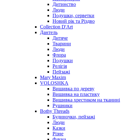
Дитинство
Люди
Подушки, серветки
Новий рік та Різдво
Collection D'Art
Дантель
Дитяче
Тварини
Люди
Флора
Подушки
Релігія
Пейзажі
Mary Maxim
VOLOSHKA
Вишивка по дереву
Вишивка на пластику
Вишивка хрестиком на тканині
Рушники
Bothy Threads
Будиночки, пейзажі
Люди
Казки
Різне
Фауна