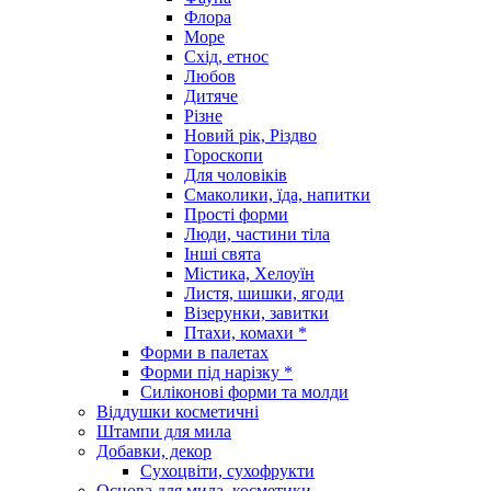
Флора
Море
Схід, етнос
Любов
Дитяче
Різне
Новий рік, Різдво
Гороскопи
Для чоловіків
Смаколики, їда, напитки
Прості форми
Люди, частини тіла
Інші свята
Містика, Хелоуїн
Листя, шишки, ягоди
Візерунки, завитки
Птахи, комахи *
Форми в палетах
Форми під нарізку *
Силіконові форми та молди
Віддушки косметичні
Штампи для мила
Добавки, декор
Сухоцвіти, сухофрукти
Основа для мила, косметики