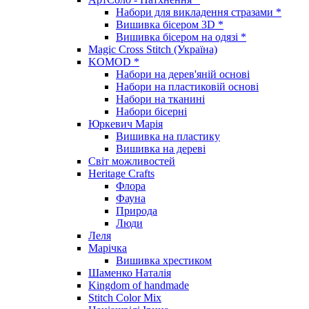
Набори для викладення стразами *
Вишивка бісером 3D *
Вишивка бісером на одязі *
Magic Cross Stitch (Україна)
KOMOD *
Набори на дерев'яній основі
Набори на пластиковій основі
Набори на тканині
Набори бісерні
Юркевич Марія
Вишивка на пластику
Вишивка на дереві
Світ можливостей
Heritage Crafts
Флора
Фауна
Природа
Люди
Леля
Марічка
Вишивка хрестиком
Шаменко Наталія
Kingdom of handmade
Stitch Color Mix