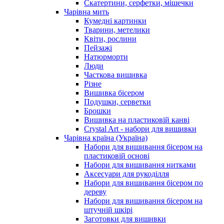
Скатертини, серфетки, мішечки
Чарiвна мить
Кумедні картинки
Тварини, метелики
Квіти, рослини
Пейзажі
Натюрморти
Люди
Часткова вишивка
Різне
Вишивка бісером
Подушки, серветки
Брошки
Вишивка на пластиковій канві
Crystal Art - набори для вишивки
Чарівна країна (Україна)
Набори для вишивання бісером на
пластиковій основі
Набори для вишивання нитками
Аксесуари для рукоділля
Набори для вишивання бісером по
дереву
Набори для вишивання бісером на
штучній шкірі
Заготовки для вишивки