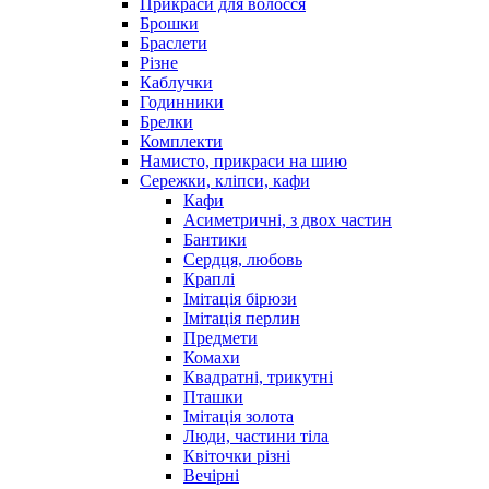
Прикраси для волосся
Брошки
Браслети
Різне
Каблучки
Годинники
Брелки
Комплекти
Намисто, прикраси на шию
Сережки, кліпси, кафи
Кафи
Асиметричні, з двох частин
Бантики
Сердця, любовь
Краплі
Імітація бірюзи
Імітація перлин
Предмети
Комахи
Квадратні, трикутні
Пташки
Імітація золота
Люди, частини тіла
Квіточки різні
Вечірні