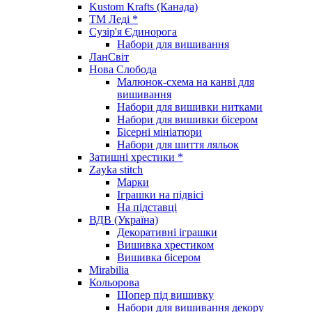
Kustom Krafts (Канада)
ТМ Леді *
Сузір'я Єдинорога
Набори для вишивання
ЛанСвіт
Нова Слобода
Малюнок-схема на канві для
вишивання
Набори для вишивки нитками
Набори для вишивки бісером
Бісерні мініатюри
Набори для шиття ляльок
Затишні хрестики *
Zayka stitch
Марки
Іграшки на підвісі
На підставці
ВДВ (Україна)
Декоративні іграшки
Вишивка хрестиком
Вишивка бісером
Mirabilia
Кольорова
Шопер під вишивку
Набори для вишивання декору