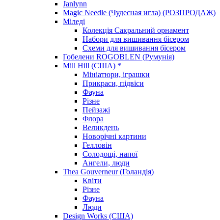
Janlynn
Magic Needle (Чудесная игла) (РОЗПРОДАЖ)
Міледі
Колекція Сакральний орнамент
Набори для вишивання бісером
Схеми для вишивання бісером
Гобелени ROGOBLEN (Румунія)
Mill Hill (США) *
Мініатюри, іграшки
Прикраси, підвіси
Фауна
Різне
Пейзажі
Флора
Великдень
Новорічні картини
Гелловін
Солодощі, напої
Ангели, люди
Thea Gouverneur (Голандія)
Квіти
Різне
Фауна
Люди
Design Works (США)