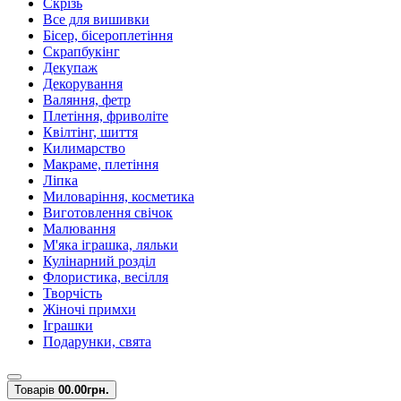
Скрізь
Все для вишивки
Бісер, бісероплетіння
Скрапбукінг
Декупаж
Декорування
Валяння, фетр
Плетіння, фриволіте
Квілтінг, шиття
Килимарство
Макраме, плетіння
Ліпка
Миловаріння, косметика
Виготовлення свічок
Малювання
М'яка іграшка, ляльки
Кулінарний розділ
Флористика, весілля
Творчість
Жіночі примхи
Іграшки
Подарунки, свята
Товарів
0
0.00грн.