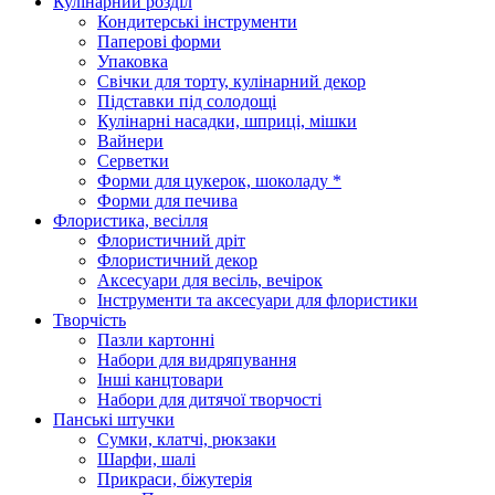
Кулінарний розділ
Кондитерські інструменти
Паперові форми
Упаковка
Свічки для торту, кулінарний декор
Підставки під солодощі
Кулінарні насадки, шприці, мішки
Вайнери
Серветки
Форми для цукерок, шоколаду *
Форми для печива
Флористика, весілля
Флористичний дріт
Флористичний декор
Аксесуари для весіль, вечірок
Інструменти та аксесуари для флористики
Творчість
Пазли картонні
Набори для видряпування
Інші канцтовари
Набори для дитячої творчості
Панські штучки
Сумки, клатчі, рюкзаки
Шарфи, шалі
Прикраси, біжутерія