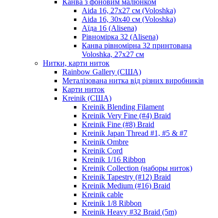
Канва з фоновим малюнком
Aida 16, 27х27 см (Voloshka)
Aida 16, 30х40 см (Voloshka)
Аїда 16 (Alisena)
Рівномірка 32 (Alisena)
Канва рівномірна 32 принтована
Voloshka, 27х27 см
Нитки, карти ниток
Rainbow Gallery (США)
Металізована нитка від різних виробників
Карти ниток
Kreinik (США)
Kreinik Blending Filament
Kreinik Very Fine (#4) Braid
Kreinik Fine (#8) Braid
Kreinik Japan Thread #1, #5 & #7
Kreinik Ombre
Kreinik Cord
Kreinik 1/16 Ribbon
Kreinik Collection (наборы ниток)
Kreinik Tapestry (#12) Braid
Kreinik Medium (#16) Braid
Kreinik cable
Kreinik 1/8 Ribbon
Kreinik Heavy #32 Braid (5m)