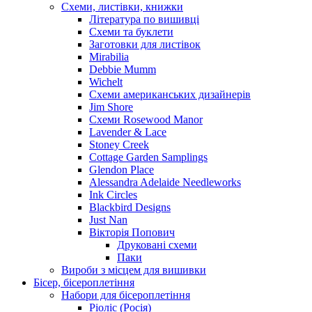
Схеми, листівки, книжки
Література по вишивці
Схеми та буклети
Заготовки для листівок
Mirabilia
Debbie Mumm
Wichelt
Схеми американських дизайнерів
Jim Shore
Cхеми Rosewood Manor
Lavender & Lace
Stoney Creek
Cottage Garden Samplings
Glendon Place
Alessandra Adelaide Needleworks
Ink Circles
Blackbird Designs
Just Nan
Вікторія Попович
Друковані схеми
Паки
Вироби з місцем для вишивки
Бісер, бісероплетіння
Набори для бісероплетіння
Ріоліс (Росія)