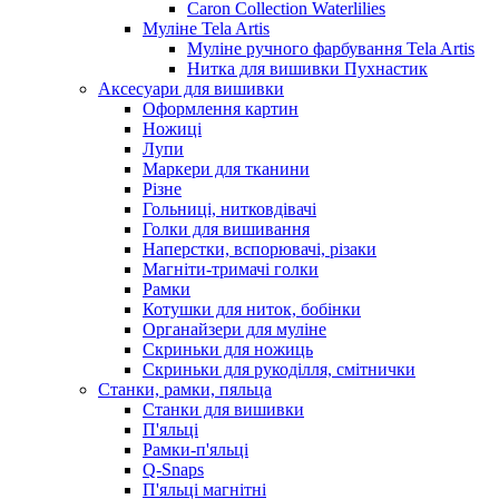
Caron Collection Waterlilies
Муліне Tela Artis
Муліне ручного фарбування Tela Artis
Нитка для вишивки Пухнастик
Аксесуари для вишивки
Оформлення картин
Ножиці
Лупи
Маркери для тканини
Різне
Гольниці, нитковдівачі
Голки для вишивання
Наперстки, вспорювачі, різаки
Магніти-тримачі голки
Рамки
Котушки для ниток, бобінки
Органайзери для муліне
Скриньки для ножиць
Скриньки для рукоділля, смітнички
Станки, рамки, пяльца
Станки для вишивки
П'яльці
Рамки-п'яльці
Q-Snaps
П'яльці магнітні