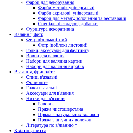
Фарби для декорування
Фарби металік універсальні
Фарби акрилові, універсальні
Фарби для металу, золочення та реставрації
Спеціальні складові, добавки
Фурнітура декоративна
Валяння, фетр
Фетр різноманітний
Фетр (войлок) листовий
Голки, аксесуари для фелтингу
Вовна для валяння
Набори для валяння картин
Набори для валяння виробів
В'язання, фриволіте
Спиці в'язальні
Фриволіте
Гачки в'язальні
Аксесуари для в'язання
Нитки для в'язання
Бавовна
Пряжа чистошерстяна
Пряжа з натуральних волокон
Пряжа з штучних волокон
Література по в'язанню *
Квілтінг, шиття