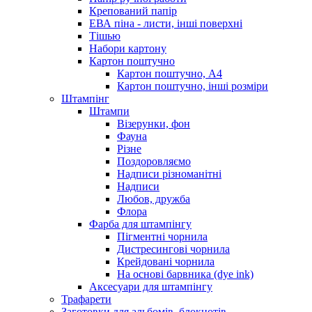
Крепований папір
ЕВА піна - листи, інші поверхні
Тішью
Набори картону
Картон поштучно
Картон поштучно, А4
Картон поштучно, інші розміри
Штампінг
Штампи
Візерунки, фон
Фауна
Різне
Поздоровляємо
Надписи різноманітні
Надписи
Любов, дружба
Флора
Фарба для штампінгу
Пігментні чорнила
Дистресингові чорнила
Крейдовані чорнила
На основі барвника (dye ink)
Аксесуари для штампінгу
Трафарети
Заготовки для альбомів, блокнотів