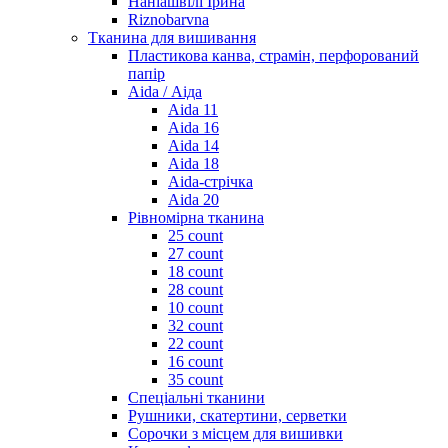
Наніашвілі Ірина
Riznobarvna
Тканина для вишивання
Пластикова канва, страмін, перфорований
папір
Aida / Аіда
Aida 11
Aida 16
Aida 14
Aida 18
Aida-стрічка
Aida 20
Рівномірна тканина
25 count
27 count
18 count
28 count
10 count
32 count
22 count
16 count
35 count
Спеціальні тканини
Рушники, скатертини, серветки
Сорочки з місцем для вишивки