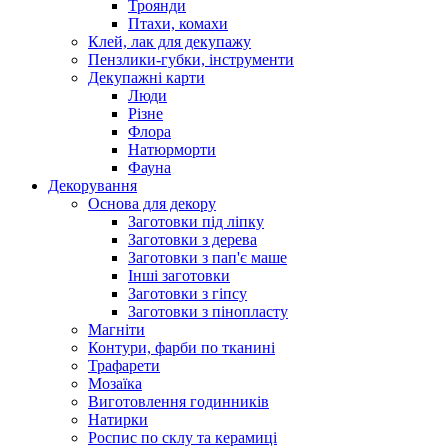
Троянди
Птахи, комахи
Клей, лак для декупажу
Пензлики-губки, інструменти
Декупажні карти
Люди
Різне
Флора
Натюрморти
Фауна
Декорування
Основа для декору
Заготовки під ліпку
Заготовки з дерева
Заготовки з пап'є маше
Інші заготовки
Заготовки з гіпсу
Заготовки з пінопласту
Магніти
Контури, фарби по тканині
Трафарети
Мозаїка
Виготовлення годинників
Натирки
Роспис по склу та керамиці