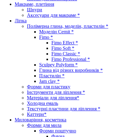
Макраме, плетіння
Шнури
Аксесуари для макраме *
Ліпка
Полімерна глина, моделін, пластилін *
Моделін Cernit *
Fimo *
Fimo Effect *
Fimo Soft *
Fimo Classic *
Fimo Professional *
Sculpey Polyform *
Глина від різних виробників *
Пластилін *
Jam clay *
Форми для пластику
Інструменти для ліплення *
Матеріали для ліплення*
Холодна емаль
Текстурні пластини для ліплення *
Каттери*
Миловаріння, косметика
Форми для мила
Форми поштучно
Фауна