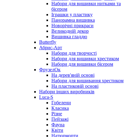
Набори для вишивки нитками та
бісером
Іграшки у пластику
Панорамна вишивка
Новорічні прикраси
Великодній декор
Вишивка гладдю
Butterfly
Абрис-Арт
Набори для творчості
Набори для вишивки хрестиком
Набори для вишивки бісером
ФрузелОк
На дерев'яній основі
Набори для вишивання хрестиком
На пластиковій основі
Набори інших виробників
Luca-S
Гобелени
Класика
Різне
Пейзажі
Фауна
Квіти
Натюрморти