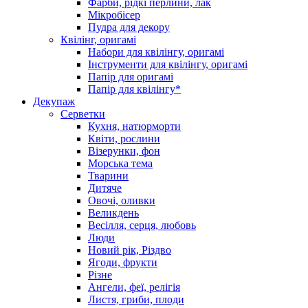
Фарби, рідкі перлини, лак
Мікробісер
Пудра для декору
Квілінг, оригамі
Набори для квілінгу, оригамі
Інструменти для квілінгу, оригамі
Папір для оригамі
Папір для квілінгу*
Декупаж
Серветки
Кухня, натюрморти
Квіти, рослини
Візерунки, фон
Морська тема
Тварини
Дитяче
Овочі, оливки
Великдень
Весілля, серця, любовь
Люди
Новий рік, Різдво
Ягоди, фрукти
Різне
Ангели, феї, релігія
Листя, гриби, плоди