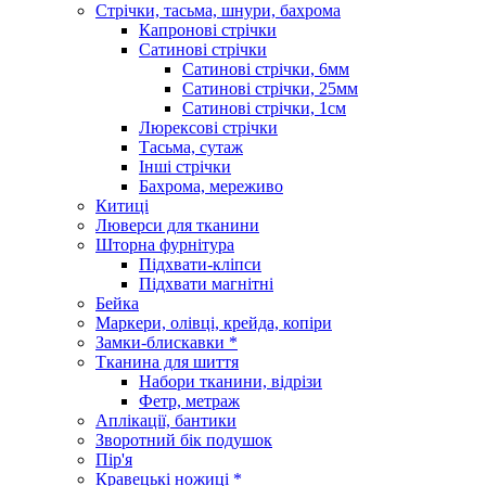
Стрічки, тасьма, шнури, бахрома
Капронові стрічки
Сатинові стрічки
Сатинові стрічки, 6мм
Сатинові стрічки, 25мм
Сатинові стрічки, 1см
Люрексові стрічки
Тасьма, сутаж
Інші стрічки
Бахрома, мереживо
Китиці
Люверси для тканини
Шторна фурнітура
Підхвати-кліпси
Підхвати магнітні
Бейка
Маркери, олівці, крейда, копіри
Замки-блискавки *
Тканина для шиття
Набори тканини, відрізи
Фетр, метраж
Аплікації, бантики
Зворотний бік подушок
Пір'я
Кравецькі ножиці *