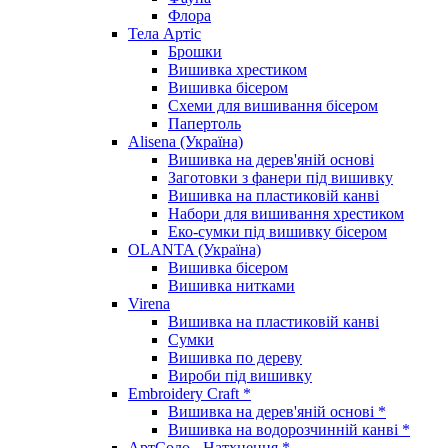
Флора
Тела Артіс
Брошки
Вишивка хрестиком
Вишивка бісером
Схеми для вишивання бісером
Папертоль
Alisena (Україна)
Вишивка на дерев'яній основі
Заготовки з фанери під вишивку
Вишивка на пластиковій канві
Набори для вишивання хрестиком
Еко-сумки під вишивку бісером
OLANTA (Україна)
Вишивка бісером
Вишивка нитками
Virena
Вишивка на пластиковій канві
Сумки
Вишивка по дереву
Вироби під вишивку
Embroidery Craft *
Вишивка на дерев'яній основі *
Вишивка на водорозчинній канві *
АртСоло - Натхнення *