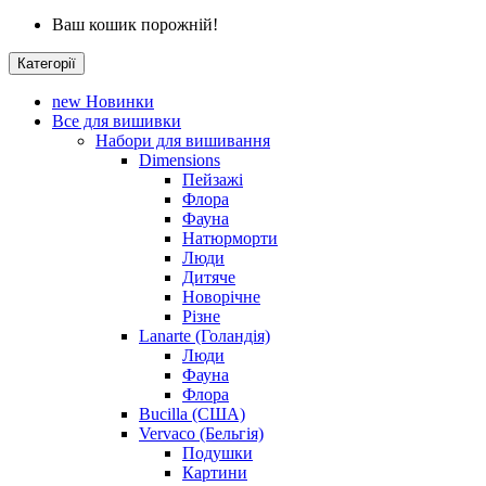
Ваш кошик порожній!
Категорії
new
Новинки
Все для вишивки
Набори для вишивання
Dimensions
Пейзажі
Флора
Фауна
Натюрморти
Люди
Дитяче
Новорічне
Різне
Lanarte (Голандія)
Люди
Фауна
Флора
Bucilla (США)
Vervaco (Бельгія)
Подушки
Картини