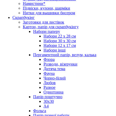
Намистини*
Підвіски, кулони, шарміки
Нитки для вышивки бисером
Скрапбукінг
Заготовки для листівок
Картон, папір для скрапбукінгу
Набори паперу
Набори 22 х 28 см
Набори 30 х 30 см
Набори 12 х 17 см
Набори інші
Пергаментний папір, велум, калька
Флора
Розводи, візерунки
Дитяча тема
Фауна
Чорно-білий
Любов
Разное
Однотонна
Папір поштучно
30х30
А4
Фольга
Папір ручної работи