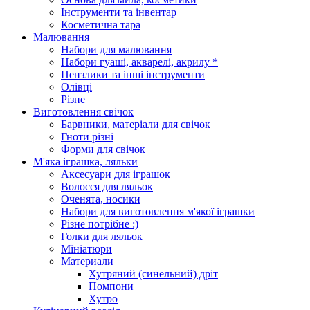
Інструменти та інвентар
Косметична тара
Малювання
Набори для малювання
Набори гуаші, акварелі, акрилу *
Пензлики та інші інструменти
Олівці
Різне
Виготовлення свічок
Барвники, матеріали для свічок
Гноти різні
Форми для свічок
М'яка іграшка, ляльки
Аксесуари для іграшок
Волосся для ляльок
Оченята, носики
Набори для виготовлення м'якої іграшки
Різне потрібне :)
Голки для ляльок
Мініатюри
Материали
Хутряний (синельний) дріт
Помпони
Хутро