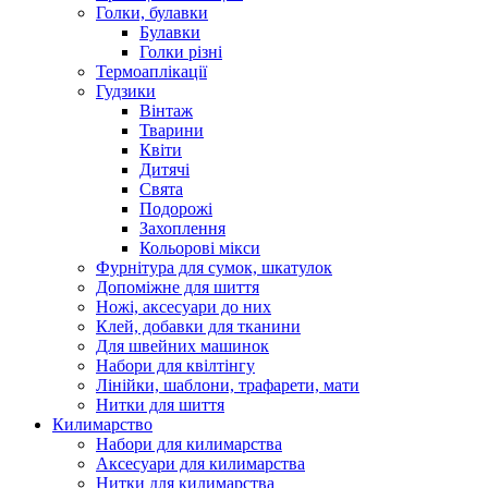
Голки, булавки
Булавки
Голки різні
Термоаплікації
Гудзики
Вінтаж
Тварини
Квіти
Дитячі
Свята
Подорожі
Захоплення
Кольорові мікси
Фурнітура для сумок, шкатулок
Допоміжне для шиття
Ножі, аксесуари до них
Клей, добавки для тканини
Для швейних машинок
Набори для квілтінгу
Лінійки, шаблони, трафарети, мати
Нитки для шиття
Килимарство
Набори для килимарства
Аксесуари для килимарства
Нитки для килимарства