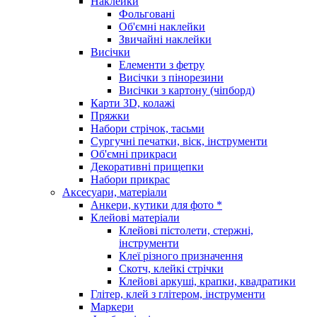
Наклейки
Фольговані
Об'ємні наклейки
Звичайні наклейки
Висічки
Елементи з фетру
Висічки з пінорезини
Висічки з картону (чіпборд)
Карти 3D, колажі
Пряжки
Набори стрічок, тасьми
Сургучні печатки, віск, інструменти
Об'ємні прикраси
Декоративні прищепки
Набори прикрас
Аксесуари, матеріали
Анкери, кутики для фото *
Клейові матеріали
Клейові пістолети, стержні,
інструменти
Клеї різного призначення
Скотч, клейкі стрічки
Клейові аркуші, крапки, квадратики
Глітер, клей з глітером, інструменти
Маркери