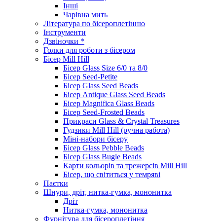
Інші
Чарівна мить
Література по бісероплетінню
Інструменти
Дзвіночки *
Голки для роботи з бісером
Бісер Mill Hill
Бісер Glass Size 6/0 та 8/0
Бісер Seed-Petite
Бісер Glass Seed Beads
Бісер Antique Glass Seed Beads
Бісер Magnifica Glass Beads
Бісер Seed-Frosted Beads
Прикраси Glass & Crystal Treasures
Гудзики Mill Hill (ручна работа)
Міні-набори бісеру
Бісер Glass Pebble Beads
Бісер Glass Bugle Beads
Карти кольорів та трежерсів Mill Hill
Бісер, що світиться у темряві
Паєтки
Шнури, дріт, нитка-гумка, мононитка
Дріт
Нитка-гумка, мононитка
Фурнітура для бісероплетіння