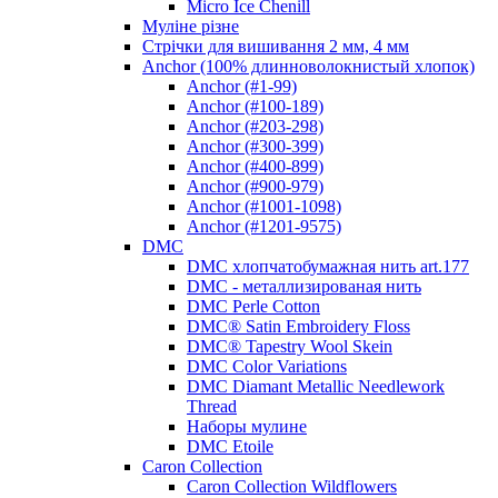
Micro Ice Chenill
Муліне різне
Стрічки для вишивання 2 мм, 4 мм
Anchor (100% длинноволокнистый хлопок)
Anchor (#1-99)
Anchor (#100-189)
Anchor (#203-298)
Anchor (#300-399)
Anchor (#400-899)
Anchor (#900-979)
Anchor (#1001-1098)
Anchor (#1201-9575)
DMC
DMC хлопчатобумажная нить art.177
DMC - металлизированая нить
DMC Perle Cotton
DMC® Satin Embroidery Floss
DMC® Tapestry Wool Skein
DMC Color Variations
DMC Diamant Metallic Needlework
Thread
Наборы мулине
DMC Etoile
Caron Collection
Caron Collection Wildflowers