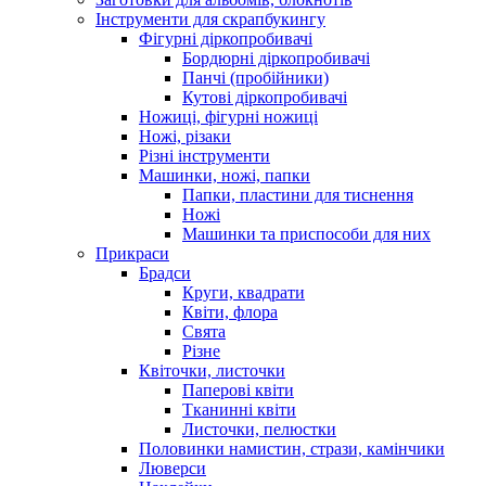
Інструменти для скрапбукингу
Фігурні діркопробивачі
Бордюрні діркопробивачі
Панчі (пробійники)
Кутові діркопробивачі
Ножиці, фігурні ножиці
Ножі, різаки
Різні інструменти
Машинки, ножі, папки
Папки, пластини для тиснення
Ножі
Машинки та приспособи для них
Прикраси
Брадси
Круги, квадрати
Квіти, флора
Свята
Різне
Квіточки, листочки
Паперові квіти
Тканинні квіти
Листочки, пелюстки
Половинки намистин, стрази, камінчики
Люверси