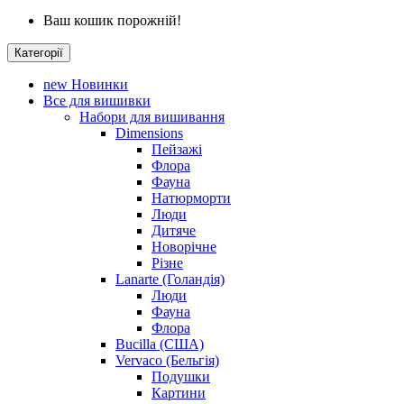
Ваш кошик порожній!
Категорії
new
Новинки
Все для вишивки
Набори для вишивання
Dimensions
Пейзажі
Флора
Фауна
Натюрморти
Люди
Дитяче
Новорічне
Різне
Lanarte (Голандія)
Люди
Фауна
Флора
Bucilla (США)
Vervaco (Бельгія)
Подушки
Картини