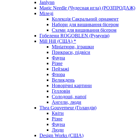
Janlynn
Magic Needle (Чудесная игла) (РОЗПРОДАЖ)
Міледі
Колекція Сакральний орнамент
Набори для вишивання бісером
Схеми для вишивання бісером
Гобелени ROGOBLEN (Румунія)
Mill Hill (США) *
Мініатюри, іграшки
Прикраси, підвіси
Фауна
Різне
Пейзажі
Флора
Великдень
Новорічні картини
Гелловін
Солодощі, напої
Ангели, люди
Thea Gouverneur (Голандія)
Квіти
Різне
Фауна
Люди
Design Works (США)