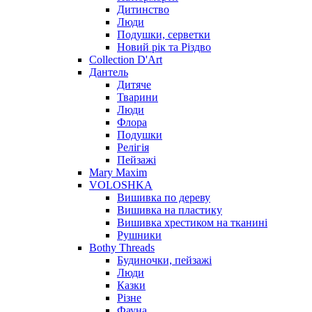
Дитинство
Люди
Подушки, серветки
Новий рік та Різдво
Collection D'Art
Дантель
Дитяче
Тварини
Люди
Флора
Подушки
Релігія
Пейзажі
Mary Maxim
VOLOSHKA
Вишивка по дереву
Вишивка на пластику
Вишивка хрестиком на тканині
Рушники
Bothy Threads
Будиночки, пейзажі
Люди
Казки
Різне
Фауна