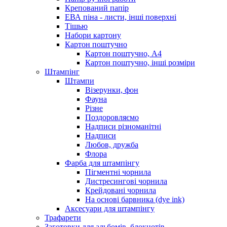
Крепований папір
ЕВА піна - листи, інші поверхні
Тішью
Набори картону
Картон поштучно
Картон поштучно, А4
Картон поштучно, інші розміри
Штампінг
Штампи
Візерунки, фон
Фауна
Різне
Поздоровляємо
Надписи різноманітні
Надписи
Любов, дружба
Флора
Фарба для штампінгу
Пігментні чорнила
Дистресингові чорнила
Крейдовані чорнила
На основі барвника (dye ink)
Аксесуари для штампінгу
Трафарети
Заготовки для альбомів, блокнотів