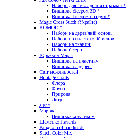
Набори для викладення стразами *
Вишивка бісером 3D *
Вишивка бісером на одязі *
Magic Cross Stitch (Україна)
KOMOD *
Набори на дерев'яній основі
Набори на пластиковій основі
Набори на тканині
Набори бісерні
Юркевич Марія
Вишивка на пластику
Вишивка на дереві
Світ можливостей
Heritage Crafts
Флора
Фауна
Природа
Люди
Леля
Марічка
Вишивка хрестиком
Шаменко Наталія
Kingdom of handmade
Stitch Color Mix