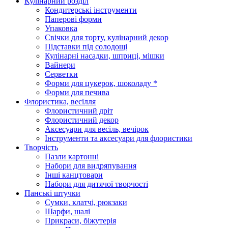
Кулінарний розділ
Кондитерські інструменти
Паперові форми
Упаковка
Свічки для торту, кулінарний декор
Підставки під солодощі
Кулінарні насадки, шприці, мішки
Вайнери
Серветки
Форми для цукерок, шоколаду *
Форми для печива
Флористика, весілля
Флористичний дріт
Флористичний декор
Аксесуари для весіль, вечірок
Інструменти та аксесуари для флористики
Творчість
Пазли картонні
Набори для видряпування
Інші канцтовари
Набори для дитячої творчості
Панські штучки
Сумки, клатчі, рюкзаки
Шарфи, шалі
Прикраси, біжутерія