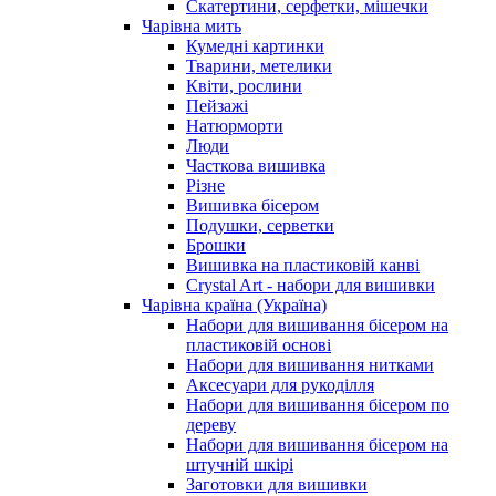
Скатертини, серфетки, мішечки
Чарiвна мить
Кумедні картинки
Тварини, метелики
Квіти, рослини
Пейзажі
Натюрморти
Люди
Часткова вишивка
Різне
Вишивка бісером
Подушки, серветки
Брошки
Вишивка на пластиковій канві
Crystal Art - набори для вишивки
Чарівна країна (Україна)
Набори для вишивання бісером на
пластиковій основі
Набори для вишивання нитками
Аксесуари для рукоділля
Набори для вишивання бісером по
дереву
Набори для вишивання бісером на
штучній шкірі
Заготовки для вишивки