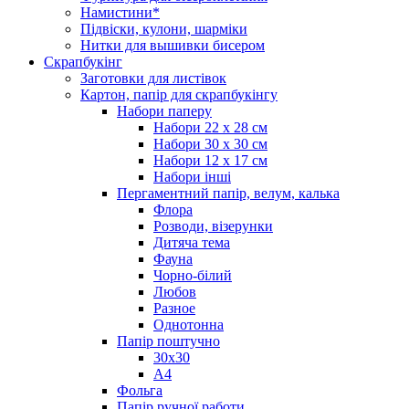
Намистини*
Підвіски, кулони, шарміки
Нитки для вышивки бисером
Скрапбукінг
Заготовки для листівок
Картон, папір для скрапбукінгу
Набори паперу
Набори 22 х 28 см
Набори 30 х 30 см
Набори 12 х 17 см
Набори інші
Пергаментний папір, велум, калька
Флора
Розводи, візерунки
Дитяча тема
Фауна
Чорно-білий
Любов
Разное
Однотонна
Папір поштучно
30х30
А4
Фольга
Папір ручної работи