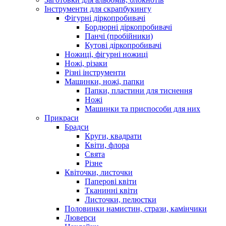
Інструменти для скрапбукингу
Фігурні діркопробивачі
Бордюрні діркопробивачі
Панчі (пробійники)
Кутові діркопробивачі
Ножиці, фігурні ножиці
Ножі, різаки
Різні інструменти
Машинки, ножі, папки
Папки, пластини для тиснення
Ножі
Машинки та приспособи для них
Прикраси
Брадси
Круги, квадрати
Квіти, флора
Свята
Різне
Квіточки, листочки
Паперові квіти
Тканинні квіти
Листочки, пелюстки
Половинки намистин, стрази, камінчики
Люверси