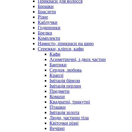
Прикраси для волосся
Брошки
Браслети
Різне
Каблучки
Годинники
Брелки
Комплекти
Намисто, прикраси на шию
Сережки, кліпси, кафи
Кафи
Асиметричні, з двох частин
Бантики
Сердця, любовь
Краплі
Імітація бірюзи
Імітація перлин
Предмети
Комахи
Квадратні, трикутні
Пташки
Імітація золота
Люди, частини тіла
Квіточки різні
Вечірні