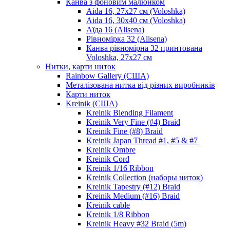
Канва з фоновим малюнком
Aida 16, 27х27 см (Voloshka)
Aida 16, 30х40 см (Voloshka)
Аїда 16 (Alisena)
Рівномірка 32 (Alisena)
Канва рівномірна 32 принтована
Voloshka, 27х27 см
Нитки, карти ниток
Rainbow Gallery (США)
Металізована нитка від різних виробників
Карти ниток
Kreinik (США)
Kreinik Blending Filament
Kreinik Very Fine (#4) Braid
Kreinik Fine (#8) Braid
Kreinik Japan Thread #1, #5 & #7
Kreinik Ombre
Kreinik Cord
Kreinik 1/16 Ribbon
Kreinik Collection (наборы ниток)
Kreinik Tapestry (#12) Braid
Kreinik Medium (#16) Braid
Kreinik cable
Kreinik 1/8 Ribbon
Kreinik Heavy #32 Braid (5m)