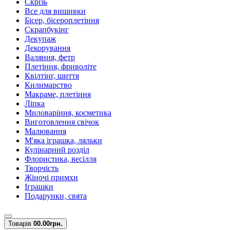
Скрізь
Все для вишивки
Бісер, бісероплетіння
Скрапбукінг
Декупаж
Декорування
Валяння, фетр
Плетіння, фриволіте
Квілтінг, шиття
Килимарство
Макраме, плетіння
Ліпка
Миловаріння, косметика
Виготовлення свічок
Малювання
М'яка іграшка, ляльки
Кулінарний розділ
Флористика, весілля
Творчість
Жіночі примхи
Іграшки
Подарунки, свята
Товарів
0
0.00грн.