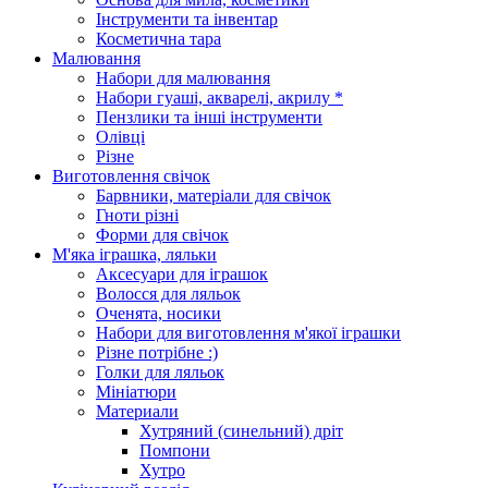
Інструменти та інвентар
Косметична тара
Малювання
Набори для малювання
Набори гуаші, акварелі, акрилу *
Пензлики та інші інструменти
Олівці
Різне
Виготовлення свічок
Барвники, матеріали для свічок
Гноти різні
Форми для свічок
М'яка іграшка, ляльки
Аксесуари для іграшок
Волосся для ляльок
Оченята, носики
Набори для виготовлення м'якої іграшки
Різне потрібне :)
Голки для ляльок
Мініатюри
Материали
Хутряний (синельний) дріт
Помпони
Хутро