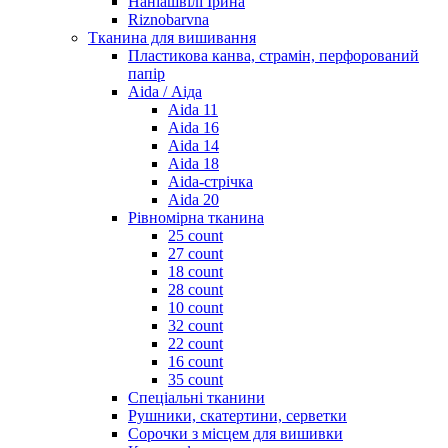
Наніашвілі Ірина
Riznobarvna
Тканина для вишивання
Пластикова канва, страмін, перфорований
папір
Aida / Аіда
Aida 11
Aida 16
Aida 14
Aida 18
Aida-стрічка
Aida 20
Рівномірна тканина
25 count
27 count
18 count
28 count
10 count
32 count
22 count
16 count
35 count
Спеціальні тканини
Рушники, скатертини, серветки
Сорочки з місцем для вишивки