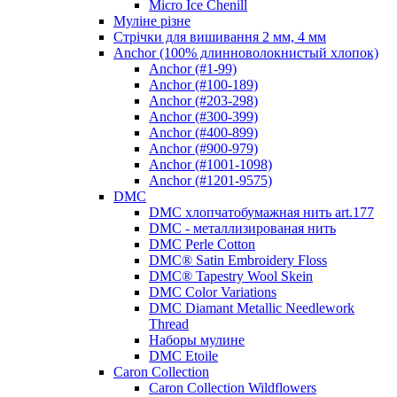
Micro Ice Chenill
Муліне різне
Стрічки для вишивання 2 мм, 4 мм
Anchor (100% длинноволокнистый хлопок)
Anchor (#1-99)
Anchor (#100-189)
Anchor (#203-298)
Anchor (#300-399)
Anchor (#400-899)
Anchor (#900-979)
Anchor (#1001-1098)
Anchor (#1201-9575)
DMC
DMC хлопчатобумажная нить art.177
DMC - металлизированая нить
DMC Perle Cotton
DMC® Satin Embroidery Floss
DMC® Tapestry Wool Skein
DMC Color Variations
DMC Diamant Metallic Needlework
Thread
Наборы мулине
DMC Etoile
Caron Collection
Caron Collection Wildflowers