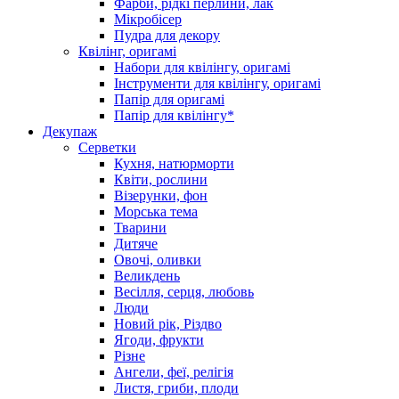
Фарби, рідкі перлини, лак
Мікробісер
Пудра для декору
Квілінг, оригамі
Набори для квілінгу, оригамі
Інструменти для квілінгу, оригамі
Папір для оригамі
Папір для квілінгу*
Декупаж
Серветки
Кухня, натюрморти
Квіти, рослини
Візерунки, фон
Морська тема
Тварини
Дитяче
Овочі, оливки
Великдень
Весілля, серця, любовь
Люди
Новий рік, Різдво
Ягоди, фрукти
Різне
Ангели, феї, релігія
Листя, гриби, плоди