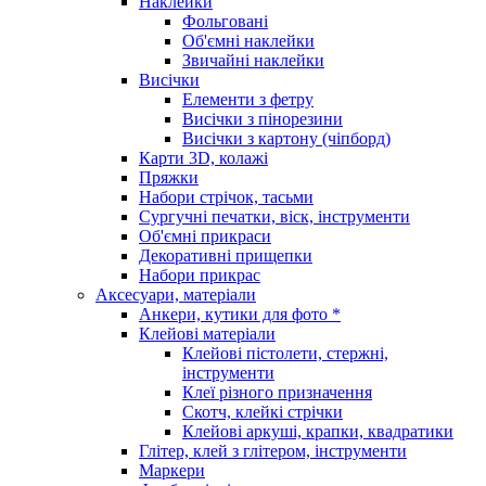
Наклейки
Фольговані
Об'ємні наклейки
Звичайні наклейки
Висічки
Елементи з фетру
Висічки з пінорезини
Висічки з картону (чіпборд)
Карти 3D, колажі
Пряжки
Набори стрічок, тасьми
Сургучні печатки, віск, інструменти
Об'ємні прикраси
Декоративні прищепки
Набори прикрас
Аксесуари, матеріали
Анкери, кутики для фото *
Клейові матеріали
Клейові пістолети, стержні,
інструменти
Клеї різного призначення
Скотч, клейкі стрічки
Клейові аркуші, крапки, квадратики
Глітер, клей з глітером, інструменти
Маркери