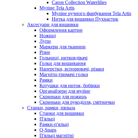
Caron Collection Waterlilies
Муліне Tela Artis
Муліне ручного фарбування Tela Artis
Нитка для вишивки Пухнастик
Аксесуари для вишивки
Оформлення картин
Ножиці
Лупи
Маркери для тканини
Різне
Гольниці, нитковдівачі
Голки для вишивання
Наперстки, вспорювачі, різаки
Магніти-тримачі голки
Рамки
Котушки для ниток, бобінки
Органайзери для муліне
Скриньки для ножиць
Скриньки для рукоділля, смітнички
Станки, рамки, пяльца
Станки для вишивки
П'яльці
Рамки-п'яльці
Q-Snaps
П'яльці магнітні