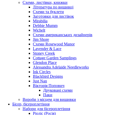
Схеми, листівки, книжки
Література по вишивці
Схеми та буклети
Заготовки для листівок
Mirabilia
Debbie Mumm
Wichelt
Схеми американських дизайнерів
Jim Shore
Cхеми Rosewood Manor
Lavender & Lace
Stoney Creek
Cottage Garden Samplings
Glendon Place
Alessandra Adelaide Needleworks
Ink Circles
Blackbird Designs
Just Nan
Вікторія Попович
Друковані схеми
Паки
Вироби з місцем для вишивки
Бісер, бісероплетіння
Набори для бісероплетіння
Ріоліс (Росія)