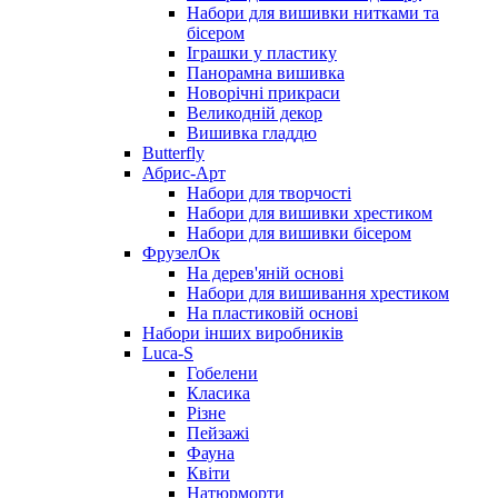
Набори для вишивки нитками та
бісером
Іграшки у пластику
Панорамна вишивка
Новорічні прикраси
Великодній декор
Вишивка гладдю
Butterfly
Абрис-Арт
Набори для творчості
Набори для вишивки хрестиком
Набори для вишивки бісером
ФрузелОк
На дерев'яній основі
Набори для вишивання хрестиком
На пластиковій основі
Набори інших виробників
Luca-S
Гобелени
Класика
Різне
Пейзажі
Фауна
Квіти
Натюрморти