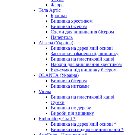
Флора
Тела Артіс
Брошки
Вишивка хрестиком
Вишивка бісером
Схеми для вишивання бісером
Папертоль
Alisena (Україна)
Вишивка на дерев'яній основі
Заготовки з фанери під вишивку
Вишивка на пластиковій канві
Набори для вишивання хрестиком
Еко-сумки під вишивку бісером
OLANTA (Україна)
Вишивка бісером
Вишивка нитками
Virena
Вишивка на пластиковій канві
Сумки
Вишивка по дереву
Вироби під вишивку
Embroidery Craft *
Вишивка на дерев'яній основі *
Вишивка на водорозчинній канві *
АртСоло - Натхнення *