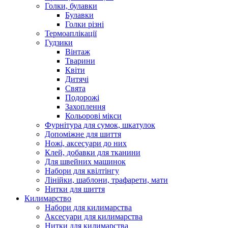
Голки, булавки
Булавки
Голки різні
Термоаплікації
Гудзики
Вінтаж
Тварини
Квіти
Дитячі
Свята
Подорожі
Захоплення
Кольорові мікси
Фурнітура для сумок, шкатулок
Допоміжне для шиття
Ножі, аксесуари до них
Клей, добавки для тканини
Для швейних машинок
Набори для квілтінгу
Лінійки, шаблони, трафарети, мати
Нитки для шиття
Килимарство
Набори для килимарства
Аксесуари для килимарства
Нитки для килимарства