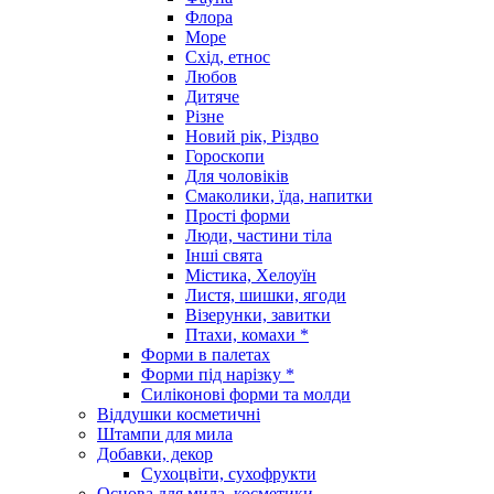
Флора
Море
Схід, етнос
Любов
Дитяче
Різне
Новий рік, Різдво
Гороскопи
Для чоловіків
Смаколики, їда, напитки
Прості форми
Люди, частини тіла
Інші свята
Містика, Хелоуїн
Листя, шишки, ягоди
Візерунки, завитки
Птахи, комахи *
Форми в палетах
Форми під нарізку *
Силіконові форми та молди
Віддушки косметичні
Штампи для мила
Добавки, декор
Сухоцвіти, сухофрукти
Основа для мила, косметики