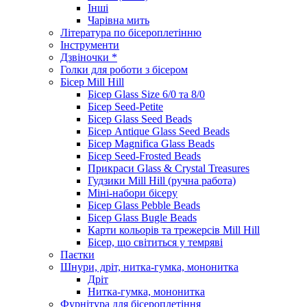
Інші
Чарівна мить
Література по бісероплетінню
Інструменти
Дзвіночки *
Голки для роботи з бісером
Бісер Mill Hill
Бісер Glass Size 6/0 та 8/0
Бісер Seed-Petite
Бісер Glass Seed Beads
Бісер Antique Glass Seed Beads
Бісер Magnifica Glass Beads
Бісер Seed-Frosted Beads
Прикраси Glass & Crystal Treasures
Гудзики Mill Hill (ручна работа)
Міні-набори бісеру
Бісер Glass Pebble Beads
Бісер Glass Bugle Beads
Карти кольорів та трежерсів Mill Hill
Бісер, що світиться у темряві
Паєтки
Шнури, дріт, нитка-гумка, мононитка
Дріт
Нитка-гумка, мононитка
Фурнітура для бісероплетіння