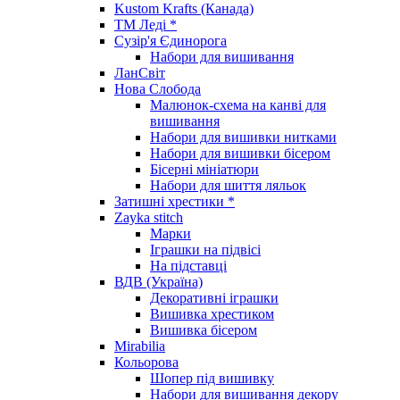
Kustom Krafts (Канада)
ТМ Леді *
Сузір'я Єдинорога
Набори для вишивання
ЛанСвіт
Нова Слобода
Малюнок-схема на канві для
вишивання
Набори для вишивки нитками
Набори для вишивки бісером
Бісерні мініатюри
Набори для шиття ляльок
Затишні хрестики *
Zayka stitch
Марки
Іграшки на підвісі
На підставці
ВДВ (Україна)
Декоративні іграшки
Вишивка хрестиком
Вишивка бісером
Mirabilia
Кольорова
Шопер під вишивку
Набори для вишивання декору