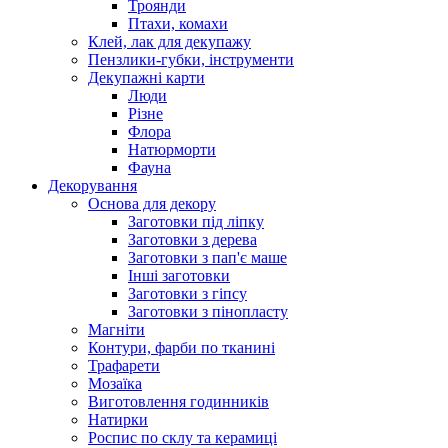
Троянди
Птахи, комахи
Клей, лак для декупажу
Пензлики-губки, інструменти
Декупажні карти
Люди
Різне
Флора
Натюрморти
Фауна
Декорування
Основа для декору
Заготовки під ліпку
Заготовки з дерева
Заготовки з пап'є маше
Інші заготовки
Заготовки з гіпсу
Заготовки з пінопласту
Магніти
Контури, фарби по тканині
Трафарети
Мозаїка
Виготовлення годинників
Натирки
Роспис по склу та керамиці