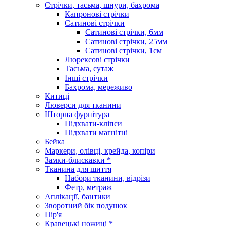
Стрічки, тасьма, шнури, бахрома
Капронові стрічки
Сатинові стрічки
Сатинові стрічки, 6мм
Сатинові стрічки, 25мм
Сатинові стрічки, 1см
Люрексові стрічки
Тасьма, сутаж
Інші стрічки
Бахрома, мереживо
Китиці
Люверси для тканини
Шторна фурнітура
Підхвати-кліпси
Підхвати магнітні
Бейка
Маркери, олівці, крейда, копіри
Замки-блискавки *
Тканина для шиття
Набори тканини, відрізи
Фетр, метраж
Аплікації, бантики
Зворотний бік подушок
Пір'я
Кравецькі ножиці *