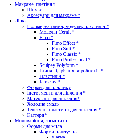
Макраме, плетіння
Шнури
Аксесуари для макраме *
Ліпка
Полімерна глина, моделін, пластилін *
Моделін Cernit *
Fimo *
Fimo Effect *
Fimo Soft *
Fimo Classic *
Fimo Professional *
Sculpey Polyform *
Глина від різних виробників *
Пластилін *
Jam clay *
Форми для пластику
Інструменти для ліплення *
Матеріали для ліплення*
Холодна емаль
Текстурні пластини для ліплення *
Каттери*
Миловаріння, косметика
Форми для мила
Форми поштучно
Фауна