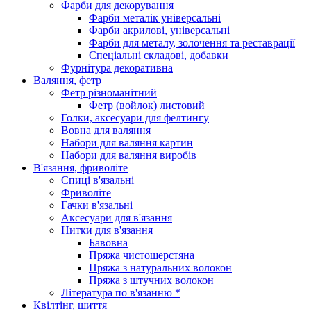
Фарби для декорування
Фарби металік універсальні
Фарби акрилові, універсальні
Фарби для металу, золочення та реставрації
Спеціальні складові, добавки
Фурнітура декоративна
Валяння, фетр
Фетр різноманітний
Фетр (войлок) листовий
Голки, аксесуари для фелтингу
Вовна для валяння
Набори для валяння картин
Набори для валяння виробів
В'язання, фриволіте
Спиці в'язальні
Фриволіте
Гачки в'язальні
Аксесуари для в'язання
Нитки для в'язання
Бавовна
Пряжа чистошерстяна
Пряжа з натуральних волокон
Пряжа з штучних волокон
Література по в'язанню *
Квілтінг, шиття