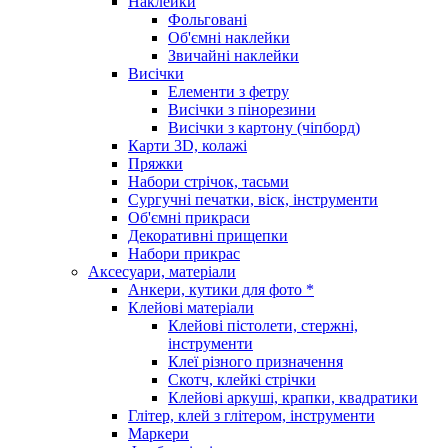
Наклейки
Фольговані
Об'ємні наклейки
Звичайні наклейки
Висічки
Елементи з фетру
Висічки з пінорезини
Висічки з картону (чіпборд)
Карти 3D, колажі
Пряжки
Набори стрічок, тасьми
Сургучні печатки, віск, інструменти
Об'ємні прикраси
Декоративні прищепки
Набори прикрас
Аксесуари, матеріали
Анкери, кутики для фото *
Клейові матеріали
Клейові пістолети, стержні,
інструменти
Клеї різного призначення
Скотч, клейкі стрічки
Клейові аркуші, крапки, квадратики
Глітер, клей з глітером, інструменти
Маркери