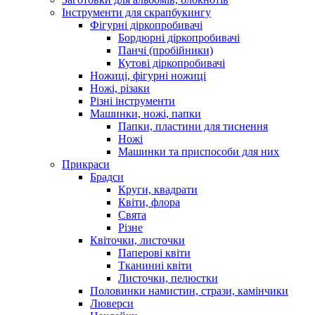
Інструменти для скрапбукингу
Фігурні діркопробивачі
Бордюрні діркопробивачі
Панчі (пробійники)
Кутові діркопробивачі
Ножиці, фігурні ножиці
Ножі, різаки
Різні інструменти
Машинки, ножі, папки
Папки, пластини для тиснення
Ножі
Машинки та приспособи для них
Прикраси
Брадси
Круги, квадрати
Квіти, флора
Свята
Різне
Квіточки, листочки
Паперові квіти
Тканинні квіти
Листочки, пелюстки
Половинки намистин, стрази, камінчики
Люверси