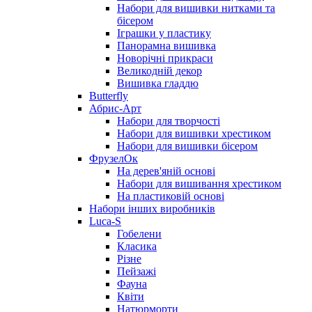
Набори для вишивки нитками та
бісером
Іграшки у пластику
Панорамна вишивка
Новорічні прикраси
Великодній декор
Вишивка гладдю
Butterfly
Абрис-Арт
Набори для творчості
Набори для вишивки хрестиком
Набори для вишивки бісером
ФрузелОк
На дерев'яній основі
Набори для вишивання хрестиком
На пластиковій основі
Набори інших виробників
Luca-S
Гобелени
Класика
Різне
Пейзажі
Фауна
Квіти
Натюрморти