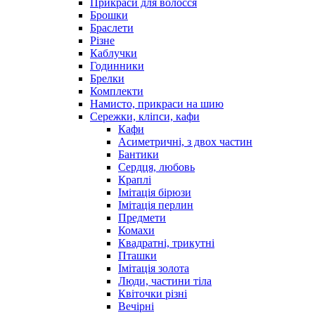
Прикраси для волосся
Брошки
Браслети
Різне
Каблучки
Годинники
Брелки
Комплекти
Намисто, прикраси на шию
Сережки, кліпси, кафи
Кафи
Асиметричні, з двох частин
Бантики
Сердця, любовь
Краплі
Імітація бірюзи
Імітація перлин
Предмети
Комахи
Квадратні, трикутні
Пташки
Імітація золота
Люди, частини тіла
Квіточки різні
Вечірні