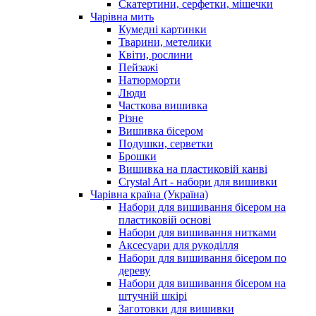
Скатертини, серфетки, мішечки
Чарiвна мить
Кумедні картинки
Тварини, метелики
Квіти, рослини
Пейзажі
Натюрморти
Люди
Часткова вишивка
Різне
Вишивка бісером
Подушки, серветки
Брошки
Вишивка на пластиковій канві
Crystal Art - набори для вишивки
Чарівна країна (Україна)
Набори для вишивання бісером на
пластиковій основі
Набори для вишивання нитками
Аксесуари для рукоділля
Набори для вишивання бісером по
дереву
Набори для вишивання бісером на
штучній шкірі
Заготовки для вишивки