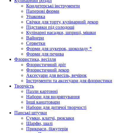
Кулінарний розділ
Кондитерські інструменти
Паперові форми
Упаковка
Свічки для торту, кулінарний декор
Підставки під солодощі
Кулінарні насадки, шприці, мішки
Вайнери
Серветки
Форми для цукерок, шоколаду *
Форми для печива
Флористика, весілля
Флористичний дріт
Флористичний декор
Аксесуари для весіль, вечірок
Інструменти та аксесуари для флористики
Творчість
Пазли картонні
Набори для видряпування
Інші канцтовари
Набори для дитячої творчості
Панські штучки
Сумки, клатчі, рюкзаки
Шарфи, шалі
Прикраси, біжутерія