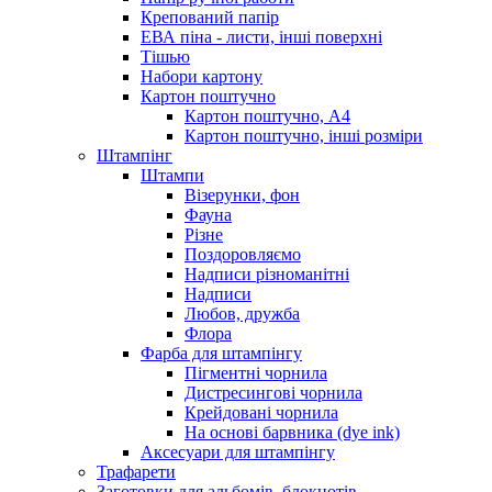
Крепований папір
ЕВА піна - листи, інші поверхні
Тішью
Набори картону
Картон поштучно
Картон поштучно, А4
Картон поштучно, інші розміри
Штампінг
Штампи
Візерунки, фон
Фауна
Різне
Поздоровляємо
Надписи різноманітні
Надписи
Любов, дружба
Флора
Фарба для штампінгу
Пігментні чорнила
Дистресингові чорнила
Крейдовані чорнила
На основі барвника (dye ink)
Аксесуари для штампінгу
Трафарети
Заготовки для альбомів, блокнотів