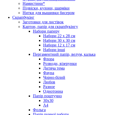
Намистини*
Підвіски, кулони, шарміки
Нитки для вышивки бисером
Скрапбукінг
Заготовки для листівок
Картон, папір для скрапбукінгу
Набори паперу
Набори 22 х 28 см
Набори 30 х 30 см
Набори 12 х 17 см
Набори інші
Пергаментний папір, велум, калька
Флора
Розводи, візерунки
Дитяча тема
Фауна
Чорно-білий
Любов
Разное
Однотонна
Папір поштучно
30х30
А4
Фольга
Папір ручної работи