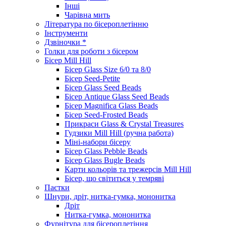
Інші
Чарівна мить
Література по бісероплетінню
Інструменти
Дзвіночки *
Голки для роботи з бісером
Бісер Mill Hill
Бісер Glass Size 6/0 та 8/0
Бісер Seed-Petite
Бісер Glass Seed Beads
Бісер Antique Glass Seed Beads
Бісер Magnifica Glass Beads
Бісер Seed-Frosted Beads
Прикраси Glass & Crystal Treasures
Гудзики Mill Hill (ручна работа)
Міні-набори бісеру
Бісер Glass Pebble Beads
Бісер Glass Bugle Beads
Карти кольорів та трежерсів Mill Hill
Бісер, що світиться у темряві
Паєтки
Шнури, дріт, нитка-гумка, мононитка
Дріт
Нитка-гумка, мононитка
Фурнітура для бісероплетіння