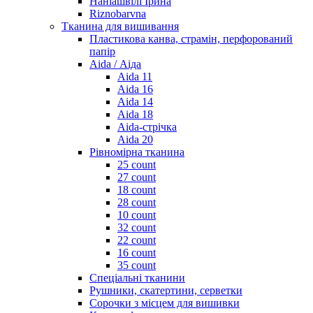
Наніашвілі Ірина
Riznobarvna
Тканина для вишивання
Пластикова канва, страмін, перфорований
папір
Aida / Аіда
Aida 11
Aida 16
Aida 14
Aida 18
Aida-стрічка
Aida 20
Рівномірна тканина
25 count
27 count
18 count
28 count
10 count
32 count
22 count
16 count
35 count
Спеціальні тканини
Рушники, скатертини, серветки
Сорочки з місцем для вишивки