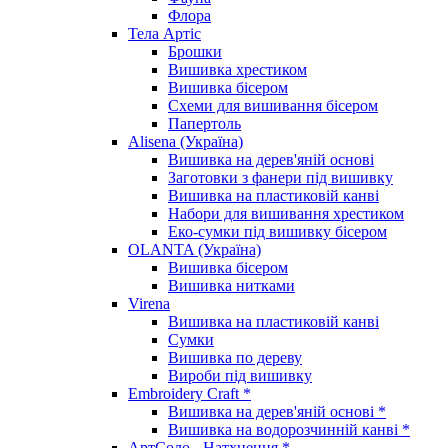
Флора
Тела Артіс
Брошки
Вишивка хрестиком
Вишивка бісером
Схеми для вишивання бісером
Папертоль
Alisena (Україна)
Вишивка на дерев'яній основі
Заготовки з фанери під вишивку
Вишивка на пластиковій канві
Набори для вишивання хрестиком
Еко-сумки під вишивку бісером
OLANTA (Україна)
Вишивка бісером
Вишивка нитками
Virena
Вишивка на пластиковій канві
Сумки
Вишивка по дереву
Вироби під вишивку
Embroidery Craft *
Вишивка на дерев'яній основі *
Вишивка на водорозчинній канві *
АртСоло - Натхнення *