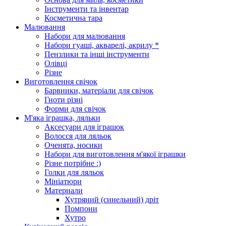
Інструменти та інвентар
Косметична тара
Малювання
Набори для малювання
Набори гуаші, акварелі, акрилу *
Пензлики та інші інструменти
Олівці
Різне
Виготовлення свічок
Барвники, матеріали для свічок
Гноти різні
Форми для свічок
М'яка іграшка, ляльки
Аксесуари для іграшок
Волосся для ляльок
Оченята, носики
Набори для виготовлення м'якої іграшки
Різне потрібне :)
Голки для ляльок
Мініатюри
Материали
Хутряний (синельний) дріт
Помпони
Хутро