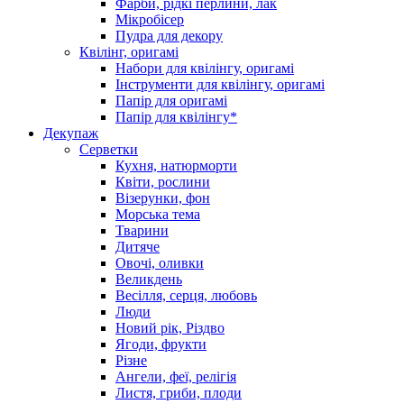
Фарби, рідкі перлини, лак
Мікробісер
Пудра для декору
Квілінг, оригамі
Набори для квілінгу, оригамі
Інструменти для квілінгу, оригамі
Папір для оригамі
Папір для квілінгу*
Декупаж
Серветки
Кухня, натюрморти
Квіти, рослини
Візерунки, фон
Морська тема
Тварини
Дитяче
Овочі, оливки
Великдень
Весілля, серця, любовь
Люди
Новий рік, Різдво
Ягоди, фрукти
Різне
Ангели, феї, релігія
Листя, гриби, плоди