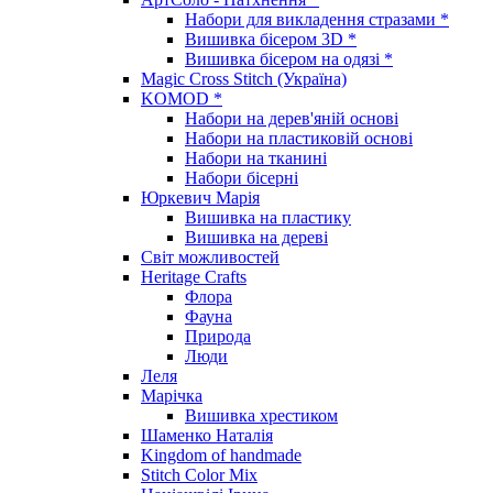
Набори для викладення стразами *
Вишивка бісером 3D *
Вишивка бісером на одязі *
Magic Cross Stitch (Україна)
KOMOD *
Набори на дерев'яній основі
Набори на пластиковій основі
Набори на тканині
Набори бісерні
Юркевич Марія
Вишивка на пластику
Вишивка на дереві
Світ можливостей
Heritage Crafts
Флора
Фауна
Природа
Люди
Леля
Марічка
Вишивка хрестиком
Шаменко Наталія
Kingdom of handmade
Stitch Color Mix