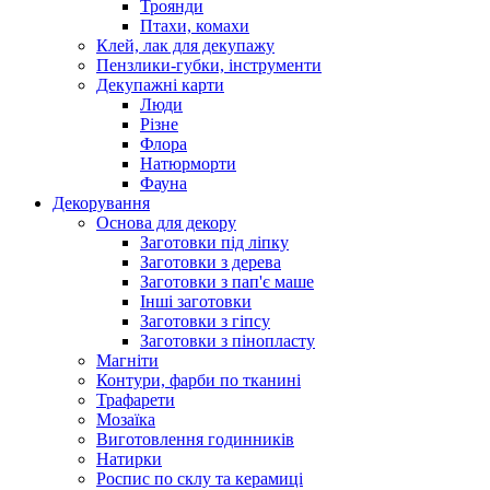
Троянди
Птахи, комахи
Клей, лак для декупажу
Пензлики-губки, інструменти
Декупажні карти
Люди
Різне
Флора
Натюрморти
Фауна
Декорування
Основа для декору
Заготовки під ліпку
Заготовки з дерева
Заготовки з пап'є маше
Інші заготовки
Заготовки з гіпсу
Заготовки з пінопласту
Магніти
Контури, фарби по тканині
Трафарети
Мозаїка
Виготовлення годинників
Натирки
Роспис по склу та керамиці