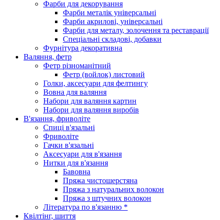
Фарби для декорування
Фарби металік універсальні
Фарби акрилові, універсальні
Фарби для металу, золочення та реставрації
Спеціальні складові, добавки
Фурнітура декоративна
Валяння, фетр
Фетр різноманітний
Фетр (войлок) листовий
Голки, аксесуари для фелтингу
Вовна для валяння
Набори для валяння картин
Набори для валяння виробів
В'язання, фриволіте
Спиці в'язальні
Фриволіте
Гачки в'язальні
Аксесуари для в'язання
Нитки для в'язання
Бавовна
Пряжа чистошерстяна
Пряжа з натуральних волокон
Пряжа з штучних волокон
Література по в'язанню *
Квілтінг, шиття