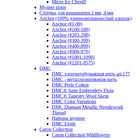
Micro Ice Chenill
Муліне різне
Стрічки для вишивання 2 мм, 4 мм
Anchor (100% длинноволокнистый хлопок)
Anchor (#1-99)
Anchor (#100-189)
Anchor (#203-298)
Anchor (#300-399)
Anchor (#400-899)
Anchor (#900-979)
Anchor (#1001-1098)
Anchor (#1201-9575)
DMC
DMC хлопчатобумажная нить art.177
DMC - металлизированая нить
DMC Perle Cotton
DMC® Satin Embroidery Floss
DMC® Tapestry Wool Skein
DMC Color Variations
DMC Diamant Metallic Needlework
Thread
Наборы мулине
DMC Etoile
Caron Collection
Caron Collection Wildflowers