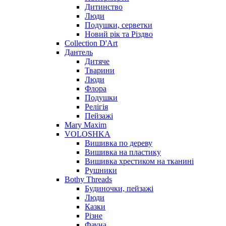
Дитинство
Люди
Подушки, серветки
Новий рік та Різдво
Collection D'Art
Дантель
Дитяче
Тварини
Люди
Флора
Подушки
Релігія
Пейзажі
Mary Maxim
VOLOSHKA
Вишивка по дереву
Вишивка на пластику
Вишивка хрестиком на тканині
Рушники
Bothy Threads
Будиночки, пейзажі
Люди
Казки
Різне
Фауна