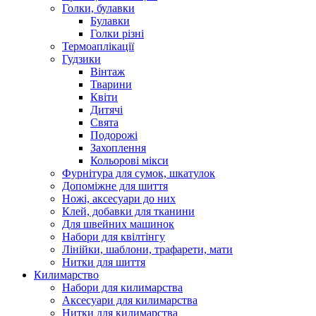
Голки, булавки
Булавки
Голки різні
Термоаплікації
Гудзики
Вінтаж
Тварини
Квіти
Дитячі
Свята
Подорожі
Захоплення
Кольорові мікси
Фурнітура для сумок, шкатулок
Допоміжне для шиття
Ножі, аксесуари до них
Клей, добавки для тканини
Для швейних машинок
Набори для квілтінгу
Лінійки, шаблони, трафарети, мати
Нитки для шиття
Килимарство
Набори для килимарства
Аксесуари для килимарства
Нитки для килимарства