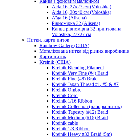
Канва з фоновим малюнком
Aida 16, 27х27 см (Voloshka)
Aida 16, 30х40 см (Voloshka)
Аїда 16 (Alisena)
Рівномірка 32 (Alisena)
Канва рівномірна 32 принтована
Voloshka, 27х27 см
Нитки, карти ниток
Rainbow Gallery (США)
Металізована нитка від різних виробників
Карти ниток
Kreinik (США)
Kreinik Blending Filament
Kreinik Very Fine (#4) Braid
Kreinik Fine (#8) Braid
Kreinik Japan Thread #1, #5 & #7
Kreinik Ombre
Kreinik Cord
Kreinik 1/16 Ribbon
Kreinik Collection (наборы ниток)
Kreinik Tapestry (#12) Braid
Kreinik Medium (#16) Braid
Kreinik cable
Kreinik 1/8 Ribbon
Kreinik Heavy #32 Braid (5m)