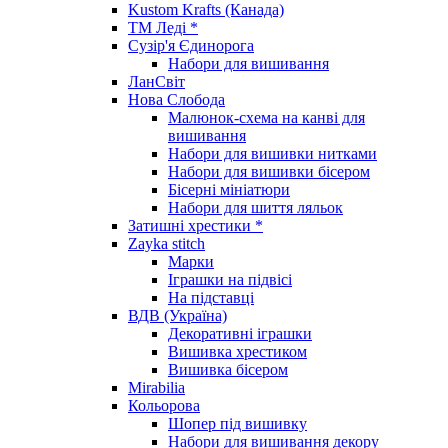
Kustom Krafts (Канада)
ТМ Леді *
Сузір'я Єдинорога
Набори для вишивання
ЛанСвіт
Нова Слобода
Малюнок-схема на канві для
вишивання
Набори для вишивки нитками
Набори для вишивки бісером
Бісерні мініатюри
Набори для шиття ляльок
Затишні хрестики *
Zayka stitch
Марки
Іграшки на підвісі
На підставці
ВДВ (Україна)
Декоративні іграшки
Вишивка хрестиком
Вишивка бісером
Mirabilia
Кольорова
Шопер під вишивку
Набори для вишивання декору