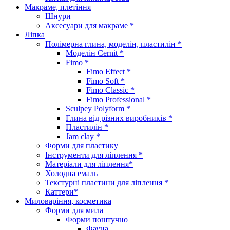
Макраме, плетіння
Шнури
Аксесуари для макраме *
Ліпка
Полімерна глина, моделін, пластилін *
Моделін Cernit *
Fimo *
Fimo Effect *
Fimo Soft *
Fimo Classic *
Fimo Professional *
Sculpey Polyform *
Глина від різних виробників *
Пластилін *
Jam clay *
Форми для пластику
Інструменти для ліплення *
Матеріали для ліплення*
Холодна емаль
Текстурні пластини для ліплення *
Каттери*
Миловаріння, косметика
Форми для мила
Форми поштучно
Фауна