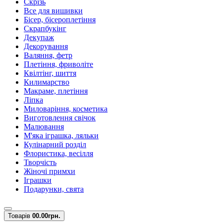
Скрізь
Все для вишивки
Бісер, бісероплетіння
Скрапбукінг
Декупаж
Декорування
Валяння, фетр
Плетіння, фриволіте
Квілтінг, шиття
Килимарство
Макраме, плетіння
Ліпка
Миловаріння, косметика
Виготовлення свічок
Малювання
М'яка іграшка, ляльки
Кулінарний розділ
Флористика, весілля
Творчість
Жіночі примхи
Іграшки
Подарунки, свята
Товарів
0
0.00грн.