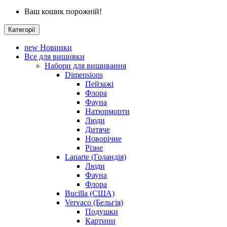
Ваш кошик порожній!
Категорії
new
Новинки
Все для вишивки
Набори для вишивання
Dimensions
Пейзажі
Флора
Фауна
Натюрморти
Люди
Дитяче
Новорічне
Різне
Lanarte (Голандія)
Люди
Фауна
Флора
Bucilla (США)
Vervaco (Бельгія)
Подушки
Картини