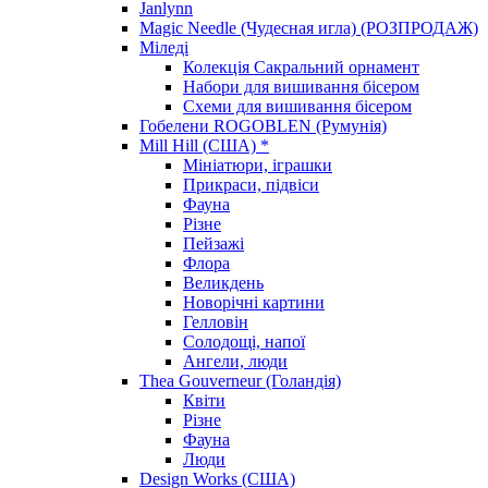
Janlynn
Magic Needle (Чудесная игла) (РОЗПРОДАЖ)
Міледі
Колекція Сакральний орнамент
Набори для вишивання бісером
Схеми для вишивання бісером
Гобелени ROGOBLEN (Румунія)
Mill Hill (США) *
Мініатюри, іграшки
Прикраси, підвіси
Фауна
Різне
Пейзажі
Флора
Великдень
Новорічні картини
Гелловін
Солодощі, напої
Ангели, люди
Thea Gouverneur (Голандія)
Квіти
Різне
Фауна
Люди
Design Works (США)