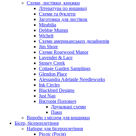
Схеми, листівки, книжки
Література по вишивці
Схеми та буклети
Заготовки для листівок
Mirabilia
Debbie Mumm
Wichelt
Схеми американських дизайнерів
Jim Shore
Cхеми Rosewood Manor
Lavender & Lace
Stoney Creek
Cottage Garden Samplings
Glendon Place
Alessandra Adelaide Needleworks
Ink Circles
Blackbird Designs
Just Nan
Вікторія Попович
Друковані схеми
Паки
Вироби з місцем для вишивки
Бісер, бісероплетіння
Набори для бісероплетіння
Ріоліс (Росія)