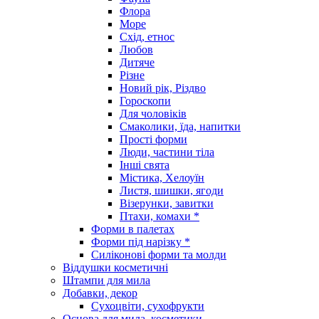
Флора
Море
Схід, етнос
Любов
Дитяче
Різне
Новий рік, Різдво
Гороскопи
Для чоловіків
Смаколики, їда, напитки
Прості форми
Люди, частини тіла
Інші свята
Містика, Хелоуїн
Листя, шишки, ягоди
Візерунки, завитки
Птахи, комахи *
Форми в палетах
Форми під нарізку *
Силіконові форми та молди
Віддушки косметичні
Штампи для мила
Добавки, декор
Сухоцвіти, сухофрукти
Основа для мила, косметики