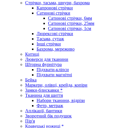
Стрічки, тасьма, шнури, бахрома
Капронові стрічки
Сатинові стрічки
Сатинові стрічки, 6мм
Сатинові стрічки, 25мм
Сатинові стрічки, 1см
Люрексові стрічки
Тасьма, сутаж
Інші стрічки
Бахрома, мереживо
Китиці
Люверси для тканини
Шторна фурнітура
Підхвати-кліпси
Підхвати магнітні
Бейка
Маркери, олівці, крейда, копіри
Замки-блискавки *
Тканина для шиття
Набори тканини, відрізи
Фетр, метраж
Аплікації, бантики
Зворотний бік подушок
Пір'я
Кравецькі ножиці *