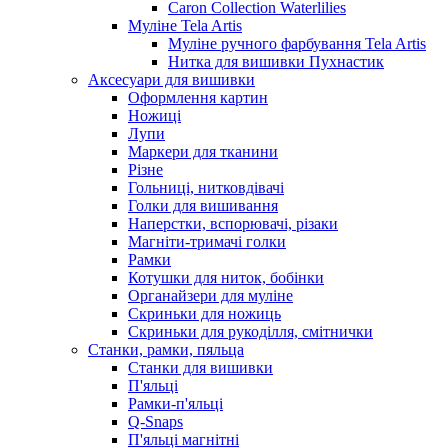
Caron Collection Waterlilies
Муліне Tela Artis
Муліне ручного фарбування Tela Artis
Нитка для вишивки Пухнастик
Аксесуари для вишивки
Оформлення картин
Ножиці
Лупи
Маркери для тканини
Різне
Гольниці, нитковдівачі
Голки для вишивання
Наперстки, вспорювачі, різаки
Магніти-тримачі голки
Рамки
Котушки для ниток, бобінки
Органайзери для муліне
Скриньки для ножиць
Скриньки для рукоділля, смітнички
Станки, рамки, пяльца
Станки для вишивки
П'яльці
Рамки-п'яльці
Q-Snaps
П'яльці магнітні